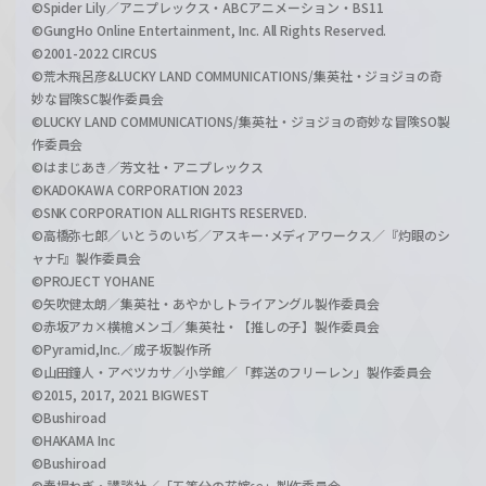
©Spider Lily／アニプレックス・ABCアニメーション・BS11
©GungHo Online Entertainment, Inc. All Rights Reserved.
©2001-2022 CIRCUS
©荒木飛呂彦&LUCKY LAND COMMUNICATIONS/集英社・ジョジョの奇
妙な冒険SC製作委員会
©LUCKY LAND COMMUNICATIONS/集英社・ジョジョの奇妙な冒険SO製
作委員会
©はまじあき／芳文社・アニプレックス
©KADOKAWA CORPORATION 2023
©SNK CORPORATION ALL RIGHTS RESERVED.
©高橋弥七郎／いとうのいぢ／アスキー･メディアワークス／『灼眼のシ
ャナF』製作委員会
©PROJECT YOHANE
©矢吹健太朗／集英社・あやかしトライアングル製作委員会
©赤坂アカ×横槍メンゴ／集英社・【推しの子】製作委員会
©Pyramid,Inc.／成子坂製作所
©山田鐘人・アベツカサ／小学館／「葬送のフリーレン」製作委員会
©2015, 2017, 2021 BIGWEST
©Bushiroad
©HAKAMA Inc
©Bushiroad
©春場ねぎ・講談社／「五等分の花嫁∽」製作委員会