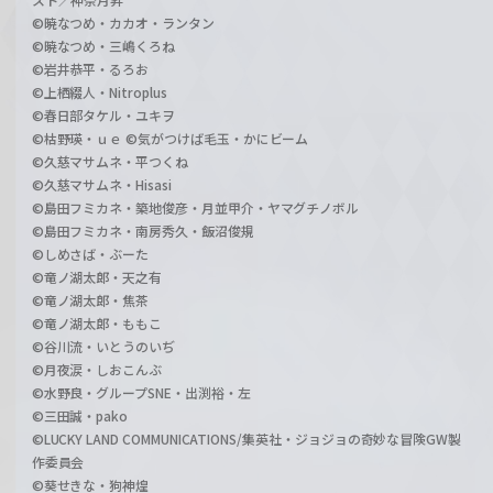
©暁なつめ・カカオ・ランタン
©暁なつめ・三嶋くろね
©岩井恭平・るろお
©上栖綴人・Nitroplus
©春日部タケル・ユキヲ
©枯野瑛・ｕｅ ©気がつけば毛玉・かにビーム
©久慈マサムネ・平つくね
©久慈マサムネ・Hisasi
©島田フミカネ・築地俊彦・月並甲介・ヤマグチノボル
©島田フミカネ・南房秀久・飯沼俊規
©しめさば・ぶーた
©竜ノ湖太郎・天之有
©竜ノ湖太郎・焦茶
©竜ノ湖太郎・ももこ
©谷川流・いとうのいぢ
©月夜涙・しおこんぶ
©水野良・グループSNE・出渕裕・左
©三田誠・pako
©LUCKY LAND COMMUNICATIONS/集英社・ジョジョの奇妙な冒険GW製
作委員会
©葵せきな・狗神煌