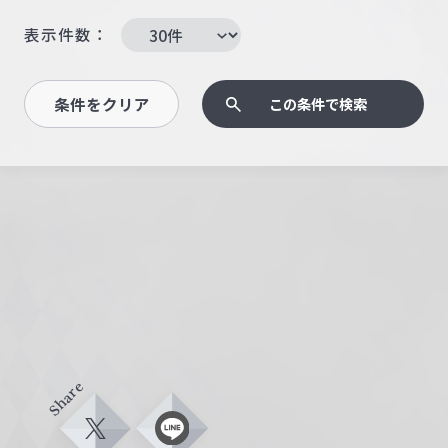
表示件数：
条件をクリア
この条件で検索
Share
X
L