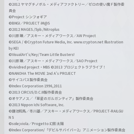
©2012 ヤマグチノボル・メディアファクトリー／ゼロの使い魔Ｆ製作委
員会
©Project シンフォギア
©BNGI／PROJECT iM@S
©2012 MAGES./5pb./Nitroplus
©川原 礫／アスキー・メディアワークス／AW Project
©SEGA / ©Crypton Future Media, Inc. www.crypton.net Illustration
by KEI
©VisualArt's/Key/Team Little Busters!
©川原 礫／アスキー・メディアワークス／SAO Project
©vividred project・MBS ©2013 プロジェクトラブライブ！
©NANOHA The MOVIE 2nd A's PROJECT
©サイコパス製作委員会
©Index Corporation 1996,2011
©2013 CIRCUS/D.C.III製作委員会
©オケアノス／「翠星のガルガンティア」製作委員会
©2013 Nippon Ichi Software, Inc.
©鎌池和馬／冬川基／アスキー・メディアワークス／PROJECT-RAILGU
N S
©sole;viola／Progetto 幻影太陽
©Index Corporation/「デビルサバイバー2」アニメーション製作委員会