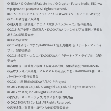
© SEGA / © Colorful Palette Inc. / © Crypton Future Media, INC. ww
w.piapro.net
All rights reserved.
©2022 プロジェクトラブライブ！虹ヶ咲学園スクールアイドル同好会
©クール教信者／双葉社
©和久井健・講談社／アニメ「東京リベンジャーズ」製作委員会
©2019 丸戸史明・深崎暮人・KADOKAWA ファンタジア文庫刊／映画も
冴えない製作委員会
©Disney/Pixar
©2014 橘公司・つなこ/KADOKAWA 富士見書房刊/「デート・ア・ライ
ブⅡ」製作委員会
©2019 橘公司・つなこ／KADOKAWA／「デート・ア・ライブⅢ」製作
委員会
©春場ねぎ・講談社／映画「五等分の花嫁」製作委員会 ®KODANSHA
©藤本タツキ／集英社・ＭＡＰＰＡ ©丸山くがね・KADOKAWA刊／オー
バーロード4製作委員会
©2020 川原 礫/KADOKAWA/SAO-P Project
© 2017 Manjuu Co.,Ltd. & YongShi Co.,Ltd. All Rights Reserved.
© 2017 Yostar, Inc. All Rights Reserved.
©白米良・オーバーラップ/ありふれた製作委員会
© 2020 DONUTS Co. Ltd. All Rights Reserved.
©遠藤達哉／集英社・SPY×FAMILY製作委員会