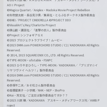
AOⅡ Project
©Magica Quartet／Aniplex・Madoka Movie Project Rebellion
©矢吹健太朗・長谷見沙貴／集英社・とらぶるダークネス製作委員会
©BNEI／PROJECT CINDERELLA ©PROJECT DD3
©VisualArt's/Key/Charlotte Project
©諫山創・講談社／「進撃の巨人」製作委員会
©Project シンフォギアＧＸ
©2015 プロジェクトラブライブ！ムービー
©2015 DMM.com POWERCHORD STUDIO / C2 / KADOKAWA All Rights
Reserved.
© 2014, 2015 SQUARE ENIX CO., LTD. All Rights Reserved.
©TYPE-MOON・ufotable・FSNPC
©2015 ひろやまひろし・TYPE-MOON／KADOKAWA／「プリズマ☆イ
リヤ ツヴァイ ヘルツ！」製作委員会
©2016 DMM.com POWERCHORD STUDIO / C2 / KADOKAWA All Rights
Reserved.
©赤塚不二夫／おそ松さん製作委員会
©高橋留美子・小学館／NHK・NEP・ShoPro
©Koi・芳文社／ご注文は製作委員会ですか？？
©2015 川原 礫／KADOKAWA アスキー・メディアワークス刊／AWIB P
roject