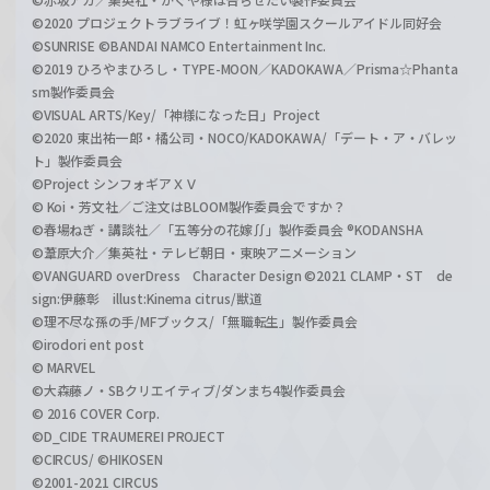
©2020 プロジェクトラブライブ！虹ヶ咲学園スクールアイドル同好会
©SUNRISE ©BANDAI NAMCO Entertainment Inc.
©2019 ひろやまひろし・TYPE-MOON／KADOKAWA／Prisma☆Phanta
sm製作委員会
©VISUAL ARTS/Key/「神様になった日」Project
©2020 東出祐一郎・橘公司・NOCO/KADOKAWA/「デート・ア・バレッ
ト」製作委員会
©Project シンフォギアＸＶ
© Koi・芳文社／ご注文はBLOOM製作委員会ですか？
©春場ねぎ・講談社／「五等分の花嫁∬」製作委員会 ®KODANSHA
©葦原大介／集英社・テレビ朝日・東映アニメーション
©VANGUARD overDress Character Design ©2021 CLAMP・ST de
sign:伊藤彰 illust:Kinema citrus/獣道
©理不尽な孫の手/MFブックス/「無職転生」製作委員会
©irodori ent post
© MARVEL
©大森藤ノ・SBクリエイティブ/ダンまち4製作委員会
© 2016 COVER Corp.
©D_CIDE TRAUMEREI PROJECT
©CIRCUS/ ©HIKOSEN
©2001-2021 CIRCUS