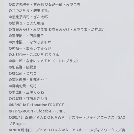
©あざの耕平・すみ兵 ©石踏一榮・みやま零
©井中だちま・飯田ぽち。
©恵比須清司・ぎん太郎
©鏡貴也・とよた瑣織
©春日みかげ・みやま零 ©春日みかげ・みやま零・深井涼介
©賀東招二・四季童子
©賀東招二・なかじまゆか
©神坂一・あらいずみるい
©木村心一・こぶいち むりりん
©榊一郎・なまにくＡＴＫ（ニトロプラス）
©細音啓・猫鍋蒼
©橘公司・つなこ
©築地俊彦・駒都え～じ
©柳実冬貴・切符
©羊太郎・三嶋くろね
©諸星悠・甘味みきひろ
©NANOHA Detonation PROJECT
©TYPE-MOON・ufotable・FSNPC
©2017 川原 礫／ＫＡＤＯＫＡＷＡ アスキー・メディアワークス／SAO
-A Project
©2018 鴨志田 一／ＫＡＤＯＫＡＷＡ アスキー・メディアワークス／青