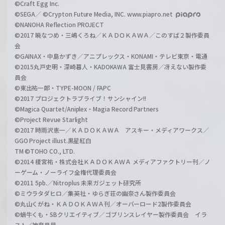
©Craft Egg Inc.
©SEGA／ ©Crypton Future Media, INC. www.piapro.net
©NANOHA Reflection PROJECT
©2017 暁なつめ・三嶋くろね／ＫＡＤＯＫＡＷＡ／このすば２製作委員
会
©GAINAX・中島かずき／アニプレックス・KONAMI・テレビ東京・電通
©2015丸戸史明・深崎暮人・KADOKAWA 富士見書房／冴えない製作委
員会
©東出祐一郎・TYPE-MOON / FAPC
©2017 プロジェクトラブライブ！サンシャイン!!
©Magica Quartet/Aniplex・Magia Record Partners
©Project Revue Starlight
©2017 時雨沢恵一／ＫＡＤＯＫＡＷＡ アスキー・メディアワークス／
GGO Project illust.黒星紅白
TM ©TOHO CO., LTD.
©2014 榎宮祐・株式会社ＫＡＤＯＫＡＷＡ メディアファクトリー刊／ノ
ーゲーム・ノーライフ全権代理委員会
©2011 5pb.／Nitroplus 未来ガジェット研究所
©ミウラタダヒロ／集英社・ゆらぎ荘の幽奈さん製作委員会
©丸山くがね・ＫＡＤＯＫＡＷＡ刊／オーバーロード2製作委員会
©蝸牛くも・SBクリエイティブ／ゴブリンスレイヤー製作委員会 イラ
スト／神奈月昇