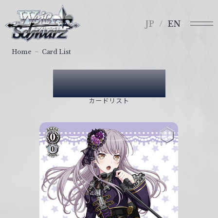
メ
ヴ
ニ
ァ
JP
EN
ュ
イ
ー
ス
Home
Card List
シ
ュ
Card List
ヴ
ァ
カードリスト
ル
ツ
｜
W
e
i
ß
S
c
h