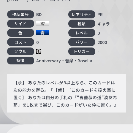
BD
PR
作品番号
レアリティ
キャラ
サイド
種類
0
色
レベル
0
2000
コスト
パワー
-
ソウル
トリガー
Anniversary・音楽・Roselia
特徴
【永】 あなたのレベルが3以上なら、このカードは
次の能力を得る。『【起】［このカードを控え室に
置く］ あなたは自分の手札の「“青薔薇の道”湊友希
那」を1枚まで選び、このカードがいた枠に置く。』