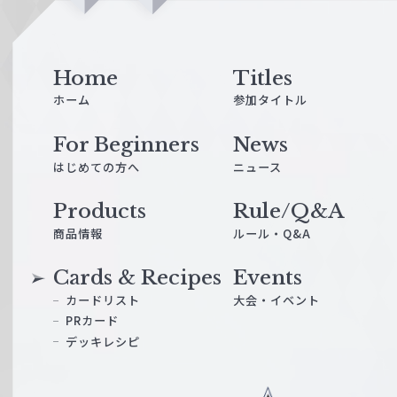
i
n
e
Home
Titles
ホーム
参加タイトル
For Beginners
News
はじめての方へ
ニュース
Products
Rule/Q&A
商品情報
ルール・Q&A
Cards & Recipes
Events
カードリスト
大会・イベント
PRカード
デッキレシピ