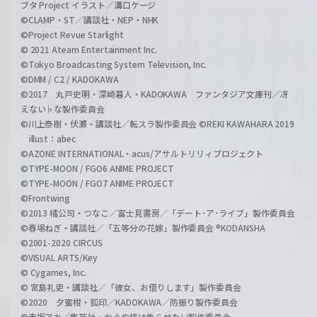
ブタ Project イラスト／溝口ケージ
©CLAMP・ST／講談社・NEP・NHK
©Project Revue Starlight
© 2021 Ateam Entertainment Inc.
©Tokyo Broadcasting System Television, Inc.
©DMM / C2 / KADOKAWA
©2017 丸戸史明・深崎暮人・KADOKAWA ファンタジア文庫刊／冴
えない♭な製作委員会
©川上泰樹・伏瀬・講談社／転スラ製作委員会 ©REKI KAWAHARA 2019
illust：abec
©AZONE INTERNATIONAL・acus/アサルトリリィプロジェクト
©TYPE-MOON / FGO6 ANIME PROJECT
©TYPE-MOON / FGO7 ANIME PROJECT
©Frontwing
©2013 橘公司・つなこ／富士見書房／「デート･ア･ライブ」製作委員会
©春場ねぎ・講談社／「五等分の花嫁」製作委員会 ®KODANSHA
©2001-2020 CIRCUS
©VISUAL ARTS/Key
© Cygames, Inc.
© 宮島礼吏・講談社／「彼女、お借りします」製作委員会
©2020 夕蜜柑・狐印／KADOKAWA／防振り製作委員会
©赤坂アカ／集英社・かぐや様は告らせたい製作委員会