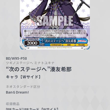
w
a
r
z
BD/W95-P58
ツギノステージヘ ミナトユキナ
“次のステージへ”湊友希那
キャラ【Wサイド】
ネオスタンダード区分
BanG Dream!
収録商品
[PRカード] PRカード【Wサイド】