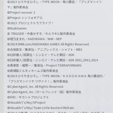
©2013 ひろやまひろし・TYPE-MOON・角川書店／「プリズマ☆イリ
ヤ」製作委員会
©Project wooser 2
©Project シンフォギアＧ
©2013 プロジェクトラブライブ！
©KLabGames
© TRIGGER・中島かずき／キルラキル製作委員会
©橙乃ままれ・KADOKAWA／NHK・NEP
©2014 DMM.com/KADOKAWA GAMES All Rights Reserved.
©古味直志／集英社・アニプレックス・シャフト・MBS
©臼井儀人/双葉社・シンエイ・テレビ朝日・ADK
©臼井儀人/双葉社・シンエイ・テレビ朝日・ADK 2001,2002,2014
©貴家悠・橘賢一／集英社・Project TERRAFORMARS
©劇場版ミルキィホームズ製作委員会
©2014 ひろやまひろし・TYPE-MOON／ＫＡＤＯＫＡＷＡ 角川書店刊／
「プリズマ☆イリヤ ツヴァイ！」製作委員会
©CyberAgent, Inc. All Rights Reserved.
©CyberAgent, Inc. /ガールフレンド（仮）製作委員会
©FHO／ギガントプロジェクト
©VisualArt's/Key/SProject
©VisualArt's/Key/Team Little Busters! Refrain
©2014 川原 礫／ＫＡＤＯＫＡＷＡ アスキー・メディアワークス刊／S