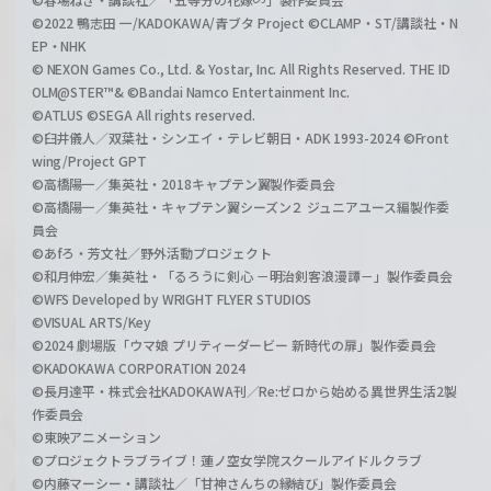
©2022 鴨志田 一/KADOKAWA/青ブタ Project ©CLAMP・ST/講談社・N
EP・NHK
© NEXON Games Co., Ltd. & Yostar, Inc. All Rights Reserved. THE ID
OLM@STER™& ©Bandai Namco Entertainment Inc.
©ATLUS ©SEGA All rights reserved.
©臼井儀人／双葉社・シンエイ・テレビ朝日・ADK 1993-2024 ©Front
wing/Project GPT
©高橋陽一／集英社・2018キャプテン翼製作委員会
©高橋陽一／集英社・キャプテン翼シーズン２ ジュニアユース編製作委
員会
©あfろ・芳文社／野外活動プロジェクト
©和月伸宏／集英社・「るろうに剣心 －明治剣客浪漫譚－」製作委員会
©WFS Developed by WRIGHT FLYER STUDIOS
©VISUAL ARTS/Key
©2024 劇場版「ウマ娘 プリティーダービー 新時代の扉」製作委員会
©KADOKAWA CORPORATION 2024
©長月達平・株式会社KADOKAWA刊／Re:ゼロから始める異世界生活2製
作委員会
©東映アニメーション
©プロジェクトラブライブ！蓮ノ空女学院スクールアイドルクラブ
©内藤マーシー・講談社／「甘神さんちの縁結び」製作委員会