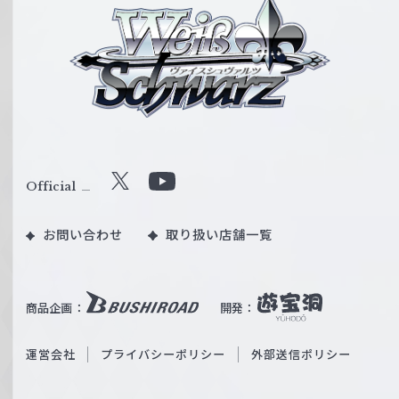
ヴ
ァ
イ
ス
シ
ュ
ヴ
ァ
ル
Official
X
Y
ツ
o
｜
お問い合わせ
取り扱い店舗一覧
u
W
T
e
u
i
b
商品企画：
開発：
ß
e
S
O
運営会社
プライバシーポリシー
外部送信ポリシー
c
f
h
f