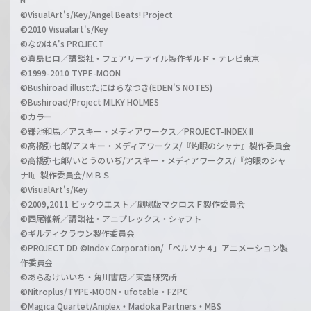
©VisualArt's/Key/Angel Beats! Project
©2010 Visualart's/Key
©なのはA's PROJECT
©真島ヒロ／講談社・フェアリーテイル製作ギルド・テレビ東京
©1999-2010 TYPE-MOON
©Bushiroad illust:たにはらなつき(EDEN'S NOTES)
©Bushiroad/Project MILKY HOLMES
©カラー
©鎌池和馬／アスキー・メディアワークス／PROJECT-INDEX II
©高橋弥七郎/アスキー・メディアワークス/『灼眼のシャナ』製作委員会
©高橋弥七郎/いとうのいぢ/アスキー・メディアワークス/『灼眼のシャ
ナII』製作委員会/ＭＢＳ
©VisualArt's/Key
©2009,2011 ビックウエスト／劇場版マクロスＦ製作委員会
©西尾維新／講談社・アニプレックス・シャフト
©ギルティクラウン製作委員会
©PROJECT DD ©Index Corporation/「ペルソナ４」アニメーション製
作委員会
©あらゐけいいち・角川書店／東雲研究所
©Nitroplus/TYPE-MOON・ufotable・FZPC
©Magica Quartet/Aniplex・Madoka Partners・MBS