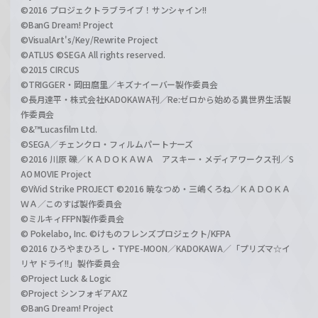
©2016 プロジェクトラブライブ！サンシャイン!!
©BanG Dream! Project
©VisualArt's/Key/Rewrite Project
©ATLUS ©SEGA All rights reserved.
©2015 CIRCUS
©TRIGGER・岡田麿里／キズナイーバー製作委員会
©長月達平・株式会社KADOKAWA刊／Re:ゼロから始める異世界生活製
作委員会
©&™Lucasfilm Ltd.
©SEGA／チェンクロ・フィルムパートナーズ
©2016 川原 礫／ＫＡＤＯＫＡＷＡ アスキー・メディアワークス刊／S
AO MOVIE Project
©ViVid Strike PROJECT ©2016 暁なつめ・三嶋くろね／ＫＡＤＯＫＡ
ＷＡ／このすば製作委員会
©ミルキィFFPN製作委員会
© Pokelabo, Inc. ©けものフレンズプロジェクト/KFPA
©2016 ひろやまひろし・TYPE-MOON／KADOKAWA／「プリズマ☆イ
リヤ ドライ!!」製作委員会
©Project Luck & Logic
©Project シンフォギアAXZ
©BanG Dream! Project