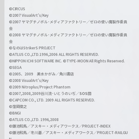
w
i
a
©CIRCUS
c
©2007 VisualArt's/Key
r
i
©2007 ヤマグチノボル･メディアファクトリー／ゼロの使い魔製作委員
z
会
a
©2008 ヤマグチノボル･メディアファクトリー／ゼロの使い魔製作委員
l
会
C
©なのはStrikerS PROJECT
h
©ATLUS CO.,LTD.1996,2006 ALL RIGHTS RESERVED.
a
©NIPPON ICHI SOFTWARE INC. ©TYPE-MOON All Rights Reserved.
n
©SEGA
©2005、2009 美水かがみ／角川書店
n
©2008 VisualArt's/Key
e
©2009 Nitroplus/Project Phantom
l
©2007,2008,2009谷川流･いとうのいぢ／
SOS団
©CAPCOM CO., LTD. 2009 ALL RIGHTS RESERVED.
©窪岡俊之
©BNGI
©ATLUS CO.,LTD. 1996,2008
©鎌池和馬／アスキー・メディアワークス／PROJECT-INDEX
©鎌池和馬／冬川基／アスキー・メディアワークス／PROJECT-RAILGU
N