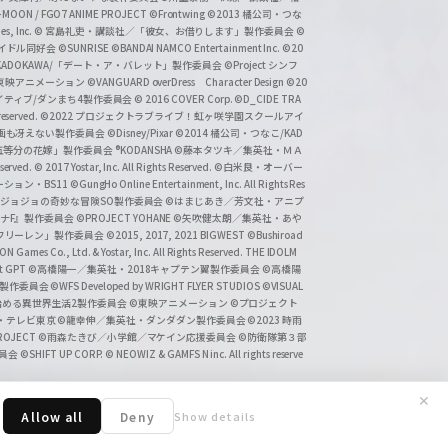
-MOON / FGO7 ANIME PROJECT
©Frontwing
©2013 橘公司・つな
s, Inc.
© 宮島礼吏・講談社／「彼女、お借りします」製作委員会
©
アイドル同好会
©SUNRISE ©BANDAI NAMCO Entertainment Inc.
©20
/KADOKAWA/「デート・ア・バレット」製作委員会
©Project シンフ
東映アニメーション
©VANGUARD overDress Character Design ©20
イティブ/ダンまち4製作委員会
© 2016 COVER Corp.
©D_CIDE TRA
 reserved.
©2022 プロジェクトラブライブ！虹ヶ咲学園スクールアイ
／映画も冴えない製作委員会
©Disney/Pixar
©2014 橘公司・つなこ/KAD
分の花嫁」製作委員会 ®KODANSHA
©藤本タツキ／集英社・ＭＡ
eserved.
© 2017 Yostar, Inc. All Rights Reserved.
©白米良・オーバー
メーション・BS11
©GungHo Online Entertainment, Inc. All Rights Res
/集英社・ジョジョの奇妙な冒険SO製作委員会
©はまじあき／芳文社・アニプ
ナF』製作委員会
©PROJECT YOHANE
©矢吹健太朗／集英社・あや
フリーレン」製作委員会
©2015, 2017, 2021 BIGWEST
©Bushiroad
N Games Co., Ltd. & Yostar, Inc. All Rights Reserved. THE IDOLM
t GPT
©高橋陽一／集英社・2018キャプテン翼製作委員会
©高橋陽
」製作委員会
©WFS Developed by WRIGHT FLYER STUDIOS
©VISUAL
ら始める異世界生活2製作委員会
©東映アニメーション
©プロジェクト
会・テレビ東京
©龍幸伸／集英社・ダンダダン製作委員会
©2023 時雨
PROJECT
©雨森たきび／小学館／マケイン応援委員会
©防衛隊第３部
委員会
©SHIFT UP CORP.
© NEOWIZ & GAMFS N inc. All rights reserve
✕
Allow all
Deny
Show details