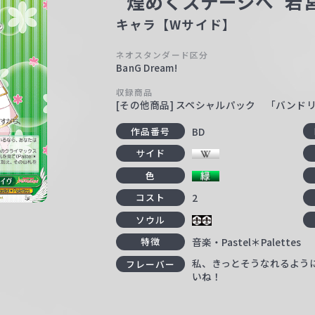
“煌めくステージへ”若
キャラ【Wサイド】
ネオスタンダード区分
BanG Dream!
収録商品
[その他商品] スペシャルパック 「バンド
BD
作品番号
サイド
色
2
コスト
ソウル
音楽・Pastel＊Palettes
特徴
私、きっとそうなれるよう
フレーバー
いね！