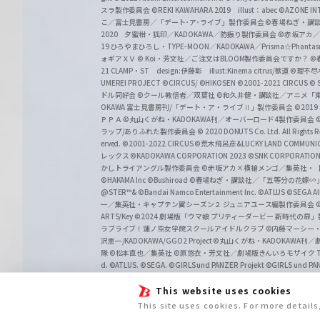
スラ製作委員会 ©REKI KAWAHARA 2019 illust：abec
©AZONE 
こ／富士見書房／「デート･ア･ライブ」製作委員会
©春場ねぎ・講談
2020 夕蜜柑・狐印／KADOKAWA／防振り製作委員会
©赤坂アカ
19 ひろやまひろし・TYPE-MOON／KADOKAWA／Prisma☆Phant
ォギアＸＶ
© Koi・芳文社／ご注文はBLOOM製作委員会ですか？
©
21 CLAMP・ST design:伊藤彰 illust:Kinema citrus/獣道
©理不尽
UMEREI PROJECT
©CIRCUS/ ©HIKOSEN
©2001-2021 CIRCUS
© S
ドル同好会
©クール教信者／双葉社
©和久井健・講談社／アニメ「
OKAWA 富士見書房刊/「デート・ア・ライブⅡ」製作委員会
©201
ＰＰＡ ©丸山くがね・KADOKAWA刊／オーバーロード4製作委員会
©
ラップ/ありふれた製作委員会
© 2020 DONUTS Co. Ltd. All Rights R
erved.
©2001-2022 CIRCUS
©荒木飛呂彦&LUCKY LAND COMM
レックス
©KADOKAWA CORPORATION 2023
©SNK CORPORATION 
かしトライアングル製作委員会
©赤坂アカ×横槍メンゴ／集英社・
©HAKAMA Inc
©Bushiroad
©春場ねぎ・講談社／「五等分の花嫁∽
@STER™& ©Bandai Namco Entertainment Inc.
©ATLUS ©SEGA All 
一／集英社・キャプテン翼シーズン２ ジュニアユース編製作委員会
ARTS/Key
©2024 劇場版「ウマ娘 プリティーダービー 新時代の扉
ラブライブ！蓮ノ空女学院スクールアイドルクラブ
©内藤マーシー
沢恵一/KADOKAWA/GGO2 Project
©丸山くがね・KADOKAWA刊
隊 ©松本直也／集英社
©原悠衣・芳文社／劇場版きんいろモザイク Than
d.
©ATLUS. ©SEGA.
©GIRLS und PANZER Projekt
©GIRLS und PAN
This website uses cookies
This site uses cookies. For more detail