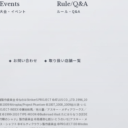
Events
Rule/Q&A
大会・イベント
ルール・Q&A
お問い合わせ
取り扱い店舗一覧
い魔製作委員会
©なのはStrikerS PROJECT
©ATLUS CO.,LTD.1996,20
©2009 Nitroplus/Project Phantom
©2007,2008,2009谷川流･いと
CT-INDEX
©鎌池和馬／冬川基／アスキー・メディアワークス／
京
©1999-2010 TYPE-MOON
©Bushiroad illust:たにはらなつき(EDE
『灼眼のシャナ』製作委員会
©高橋弥七郎/いとうのいぢ/アスキー・メ
クス・シャフト
©ギルティクラウン製作委員会
©PROJECT DD ©Index