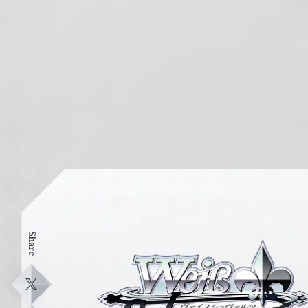
Share
ヴ
ァ
イ
X
ス