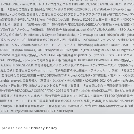
INTERNATIONAL・acus/アサルトリリィプロジェクト
©TYPE-MOON / FGO6 ANIME PROJECT
©TYPE
社／「五等分の花嫁」製作委員会 ®KODANSHA
©2001-2020 CIRCUS
©VISUAL ARTS/Key
© Cygame
／集英社・かぐや様は告らせたい製作委員会
©2020 プロジェクトラブライブ！虹ヶ咲学園スクール
asm製作委員会
©VISUAL ARTS/Key/「神様になった日」Project
©2020 東出祐一郎・橘公司・NOCO
春場ねぎ・講談社／「五等分の花嫁∬」製作委員会 ®KODANSHA
©葦原大介／集英社・テレビ朝日・
な孫の手/MFブックス/「無職転生」製作委員会
©irodori ent post
© MARVEL
©大森藤ノ・SBクリエ
EGA / © Colorful Palette Inc. / © Crypton Future Media, INC. www.piapro.net
All rights
東京リベンジャーズ」製作委員会
©2019 丸戸史明・深崎暮人・KADOKAWA ファンタジア文庫刊
9 橘公司・つなこ／KADOKAWA／「デート・ア・ライブⅢ」製作委員会
©春場ねぎ・講談社／映画「五等
2020 川原 礫/KADOKAWA/SAO-P Project
© 2017 Manjuu Co.,Ltd. & YongShi Co.,Ltd. All Rights R
eserved.
©遠藤達哉／集英社・SPY×FAMILY製作委員会
©Spider Lily／アニプレックス・ABCアニ
UNICATIONS/集英社・ジョジョの奇妙な冒険SC製作委員会
©LUCKY LAND COMMUNICATIONS
ALL RIGHTS RESERVED.
©高橋弥七郎／いとうのいぢ／アスキー･メディアワークス／『灼眼のシャ
【推しの子】製作委員会
©Pyramid,Inc.／成子坂製作所
©山田鐘人・アベツカサ／小学館／「葬送の
」製作委員会
©2022 鴨志田 一/KADOKAWA/青ブタ Project ©CLAMP・ST/講談社・NEP・NHK
© NEXO
rights reserved.
©臼井儀人／双葉社・シンエイ・テレビ朝日・ADK 1993-2024 ©Frontwing/Projec
©あfろ・芳文社／野外活動プロジェクト
©和月伸宏／集英社・「るろうに剣心 －明治剣客浪漫譚－
」製作委員会
©KADOKAWA CORPORATION 2024
©長月達平・株式会社KADOKAWA刊／Re:ゼロか
・講談社／「甘神さんちの縁結び」製作委員会
©真島ヒロ・上田敦夫・講談社／FT100YQ製作委員
／劇場版「オーバーロード」聖王国編製作委員会
© 2023 あおぎり高校 / viviON, inc.
©NANOHA 20th 
k you!! 製作委員会
©長月達平・株式会社KADOKAWA刊／Re:ゼロから始める異世界生活3製作
ZER Film Projekt
©GIRLS und PANZER Finale Projekt
s, please see our
Privacy Policy
.