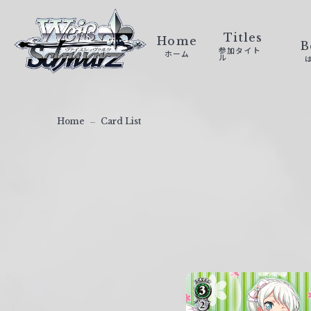
ヴ
ァ
Titles
Home
B
参加タイト
ホーム
イ
ル
ス
シ
ュ
Home
Card List
ヴ
ァ
ル
ツ
｜
W
e
i
ß
S