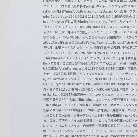
Corporation/「ペルソナ４」アニメーション製作委員会
©あらゐけ
クトリー／ゼロの使い魔Ｆ製作委員会
©Project シンフォギア
©BNG
r
ration by KEI
©VisualArt's/Key/Team Little Busters!
©川原 礫／アスキ
z
ndex Corporation 1996,2011
©2013 CIRCUS/D.C.III製作委員会
©
iola／Progetto 幻影太陽
©Index Corporation/「デビルサバ
プロジェクトラブライブ！
©KLabGames
© TRIGGER・中島か
ャフト・MBS
©臼井儀人/双葉社・シンエイ・テレビ朝日・ADK
©臼
やまひろし・TYPE-MOON／ＫＡＤＯＫＡＷＡ 角川書店刊／「プ
alArt's/Key/SProject
©VisualArt's/Key/Team Little Busters! Refrain
見沙貴／集英社・とらぶるダークネス製作委員会
©BNEI／PROJECT 
ライブ！ムービー
©2015 DMM.com POWERCHORD STUDIO / C2 / KA
／KADOKAWA／「プリズマ☆イリヤ ツヴァイ ヘルツ！」製作委員
Koi・芳文社／ご注文は製作委員会ですか？？
©2015 川原 礫／KA
US ©SEGA All rights reserved.
©2015 CIRCUS
©TRIGGER・岡
トナーズ
©2016 川原 礫／ＫＡＤＯＫＡＷＡ アスキー・メディアワークス刊
o, Inc. ©けものフレンズプロジェクト/KFPA
©2016 ひろやまひろし
GA／ ©Crypton Future Media, INC. www.piapro.net
©NA
京・電通
©2015丸戸史明・深崎暮人・KADOKAWA 富士見書房／
ue Starlight
©2017 時雨沢恵一／ＫＡＤＯＫＡＷＡ アスキー・メディアワー
代理委員会
©2011 5pb.／Nitroplus 未来ガジェット研究所
©ミウラ
ー製作委員会 イラスト／神奈月昇
©暁なつめ・カカオ・ランタン
久慈マサムネ・Hisasi
©島田フミカネ・築地俊彦・月並甲介・ヤマ
しおこんぶ
©水野良・グループSNE・出渕裕・左
©三田誠・pako
©
ち。
©恵比須清司・ぎん太郎
©鏡貴也・とよた瑣織
©春日みかげ・
にくＡＴＫ（ニトロプラス）
©細音啓・猫鍋蒼
©橘公司・つなこ
©
礫／ＫＡＤＯＫＡＷＡ アスキー・メディアワークス／SAO-A Projec
ght
© 2021 Ateam Entertainment Inc.
©Tokyo Broadcasting System 