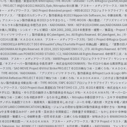
f
いいち・角川書店／東雲研究所
©Nitroplus/TYPE-MOON・ufotable・FZPC
©Magica Quartet/Anip
I／PROJECT iM@S
©2012 MAGES./5pb./Nitroplus
©川原 礫／アスキー・メディアワークス／AW Pro
f
ー・メディアワークス／SAO Project
©vividred project・MBS ©2013 プロジェクトラブライブ！
©
i
オケアノス／「翠星のガルガンティア」製作委員会
©2013 Nippon Ichi Software, Inc.
©鎌池和馬／冬川
イバー2」アニメーション製作委員会
©2013 ひろやまひろし・TYPE-MOON・角川書店／「プリズマ☆イ
c
ずき／キルラキル製作委員会
©橙乃ままれ・KADOKAWA／NHK・NEP
©2014 DMM.com/KADOKAWA GAMES
井儀人/双葉社・シンエイ・テレビ朝日・ADK 2001,2002,2014
©貴家悠・橘賢一／集英社・Project T
i
リズマ☆イリヤ ツヴァイ！」製作委員会
©CyberAgent, Inc. All Rights Reserved.
©CyberAgent, I
a
©2014 川原 礫／ＫＡＤＯＫＡＷＡ アスキー・メディアワークス刊／SAOⅡ Project
©Magica Quart
CINDERELLA ©PROJECT DD3
©VisualArt's/Key/Charlotte Project
©諫山創・講談社／「進撃の巨
l
DOKAWA All Rights Reserved.
© 2014, 2015 SQUARE ENIX CO., LTD. All Rights Reserved.
©TYPE
会
©2016 DMM.com POWERCHORD STUDIO / C2 / KADOKAWA All Rights Reserved.
©赤塚不二夫／
C
DOKAWA アスキー・メディアワークス刊／AWIB Project
©2016 プロジェクトラブライブ！サンシャイ
h
田麿里／キズナイーバー製作委員会
©長月達平・株式会社KADOKAWA刊／Re:ゼロから始める異世界生
／SAO MOVIE Project
©ViVid Strike PROJECT ©2016 暁なつめ・三嶋くろね／Ｋ
a
・TYPE-MOON／KADOKAWA／「プリズマ☆イリヤ ドライ!!」製作委員会
©Project Luck & Logic
©P
NOHA Reflection PROJECT
©2017 暁なつめ・三嶋くろね／ＫＡＤＯＫＡＷＡ／このすば２製作委
n
冴えない製作委員会
©東出祐一郎・TYPE-MOON / FAPC
©2017 プロジェクトラブライブ！サンシャイン!
n
クス／GGO Project illust.黒星紅白
TM ©TOHO CO., LTD.
©2014 榎宮祐・株式会社Ｋ
タダヒロ／集英社・ゆらぎ荘の幽奈さん製作委員会
©丸山くがね・ＫＡＤＯＫＡＷＡ刊／オーバーロ
e
©暁なつめ・三嶋くろね
©岩井恭平・るろお
©上栖綴人・Nitroplus
©春日部タケル・ユキヲ
©枯野瑛
グチノボル
©島田フミカネ・南房秀久・飯沼俊規
©しめさば・ぶーた
©竜ノ湖太郎・天之有
©竜ノ湖
l
LUCKY LAND COMMUNICATIONS/集英社・ジョジョの奇妙な冒険GW製作委員会
©葵せきな・狗神煌
みやま零 ©春日みかげ・みやま零・深井涼介
©賀東招二・四季童子
©賀東招二・なかじまゆか
©神坂
築地俊彦・駒都え～じ
©柳実冬貴・切符
©羊太郎・三嶋くろね
©諸星悠・甘味みきひろ
©NANOHA De
t
©2018 鴨志田 一／ＫＡＤＯＫＡＷＡ アスキー・メディアワークス／青ブタ Project イラスト／
Television, Inc.
©DMM / C2 / KADOKAWA
©2017 丸戸史明・深崎暮人・KADOKAWA ファン