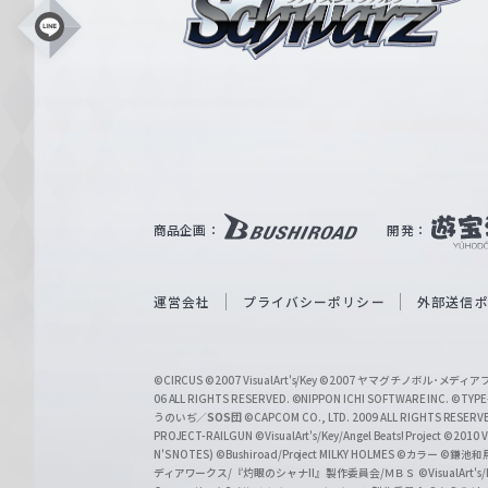
シ
L
i
ュ
n
e
ヴ
ァ
ル
ツ
｜
商品企画：
開発：
W
e
i
運営会社
プライバシーポリシー
外部送信
ß
S
©CIRCUS
©2007 VisualArt's/Key
©2007 ヤマグチノボル･メデ
c
06 ALL RIGHTS RESERVED.
©NIPPON ICHI SOFTWARE INC. ©TYPE-
うのいぢ／
SOS団
©CAPCOM CO., LTD. 2009 ALL RIGHTS RESERV
h
PROJECT-RAILGUN
©VisualArt's/Key/Angel Beats! Project
©2010 Vi
w
N'S NOTES)
©Bushiroad/Project MILKY HOLMES
©カラー
©鎌池和馬
ディアワークス/『灼眼のシャナII』製作委員会/ＭＢＳ
©VisualArt's
a