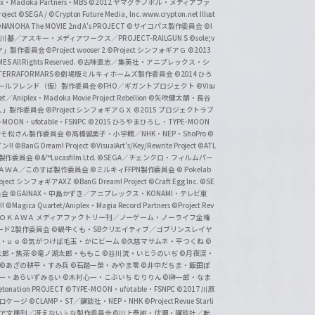
lex・Madoka Partners・MBS
©2012 ヤマグチノボル・メディアファ
ject
©SEGA / ©Crypton Future Media, Inc. www.crypton.net Illust
NANOHA The MOVIE 2nd A's PROJECT
©サイコパス製作委員会
©I
基／アスキー・メディアワークス／PROJECT-RAILGUN S
©sole;v
リヤ」製作委員会
©Project wooser 2
©Project シンフォギアＧ
©2013
 All Rights Reserved.
©古味直志／集英社・アニプレックス・シ
ERRAFORMARS
©劇場版ミルキィホームズ製作委員会
©2014 ひろ
nc. /ガールフレンド（仮）製作委員会
©FHO／ギガントプロジェクト
©Visu
et／Aniplex・Madoka Movie Project Rebellion
©矢吹健太朗・長谷
人」製作委員会
©Project シンフォギアＧＸ
©2015 プロジェクトラブ
-MOON・ufotable・FSNPC
©2015 ひろやまひろし・TYPE-MOON
おそ松さん製作委員会
©高橋留美子・小学館／NHK・NEP・ShoPro
©
ン!!
©BanG Dream! Project
©VisualArt's/Key/Rewrite Project
©ATL
活製作委員会
©&™Lucasfilm Ltd.
©SEGA／チェンクロ・フィルムパー
ＡＤＯＫＡＷＡ／このすば製作委員会
©ミルキィFFPN製作委員会
© Pokelab
roject シンフォギアAXZ
©BanG Dream! Project
©Craft Egg Inc.
©SE
員会
©GAINAX・中島かずき／アニプレックス・KONAMI・テレビ東
!
©Magica Quartet/Aniplex・Magia Record Partners
©Project Rev
ＡＤＯＫＡＷＡ メディアファクトリー刊／ノーゲーム・ノーライフ全権
ード2製作委員会
©蝸牛くも・SBクリエイティブ／ゴブリンスレイヤ
・ｕｅ ©気がつけば毛玉・かにビーム
©久慈マサムネ・平つくね
©
太郎・焦茶
©竜ノ湖太郎・ももこ
©谷川流・いとうのいぢ
©月夜涙・
©あざの耕平・すみ兵 ©石踏一榮・みやま零
©井中だちま・飯田ぽ
一・あらいずみるい
©木村心一・こぶいち むりりん
©榊一郎・なま
tonation PROJECT
©TYPE-MOON・ufotable・FSNPC
©2017 川原
溝口ケージ
©CLAMP・ST／講談社・NEP・NHK
©Project Revue Starli
タジア文庫刊／冴えない♭な製作委員会
©川上泰樹・伏瀬・講談社／転