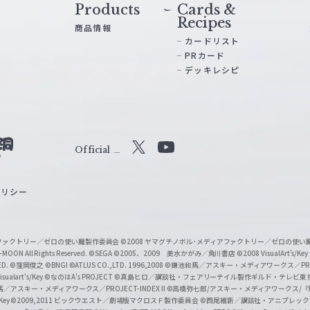
Products
Cards &
Recipes
商品情報
カードリスト
PRカード
デッキレシピ
Official
X
Y
o
ポリシー
u
T
u
ィアファクトリー／ゼロの使い魔製作委員会
©2008 ヤマグチノボル･メディアファクトリー／ゼロの使
b
MOON All Rights Reserved.
©SEGA
©2005、2009 美水かがみ／角川書店
©2008 VisualArt's/Key
ED.
©窪岡俊之
©BNGI
©ATLUS CO.,LTD. 1996,2008
©鎌池和馬／アスキー・メディアワークス／PROJE
e
sualart's/Key
©なのはA's PROJECT
©真島ヒロ／講談社・フェアリーテイル製作ギルド・テレビ東
／アスキー・メディアワークス／PROJECT-INDEX II
©高橋弥七郎/アスキー・メディアワークス/
O
/Key
©2009,2011 ビックウエスト／劇場版マクロスＦ製作委員会
©西尾維新／講談社・アニプレッ