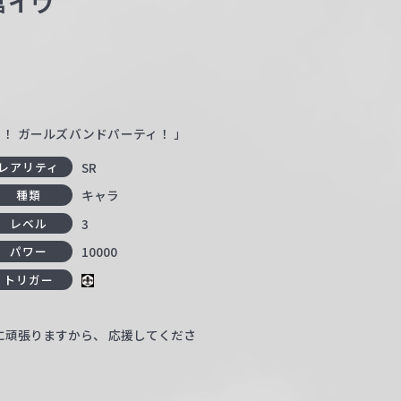
宮イヴ
リ！ ガールズバンドパーティ！ 」
SR
レアリティ
キャラ
種類
3
レベル
10000
パワー
トリガー
に頑張りますから、 応援してくださ