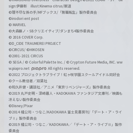
sign:伊藤彰 illust:Kinema citrus/獣道
©理不尽な孫の手/MFブックス/「無職転生」製作委員会
©irodori ent post
© MARVEL
©大森藤ノ・SBクリエイティブ/ダンまち4製作委員会
© 2016 COVER Corp.
©D_CIDE TRAUMEREI PROJECT
©CIRCUS/ ©HIKOSEN
©2001-2021 CIRCUS
© SEGA / © Colorful Palette Inc. / © Crypton Future Media, INC. ww
w.piapro.net
All rights reserved.
©2022 プロジェクトラブライブ！虹ヶ咲学園スクールアイドル同好会
©クール教信者／双葉社
©和久井健・講談社／アニメ「東京リベンジャーズ」製作委員会
©2019 丸戸史明・深崎暮人・KADOKAWA ファンタジア文庫刊／映画も
冴えない製作委員会
©Disney/Pixar
©2014 橘公司・つなこ/KADOKAWA 富士見書房刊/「デート・ア・ライ
ブⅡ」製作委員会
©2019 橘公司・つなこ／KADOKAWA／「デート・ア・ライブⅢ」製作
委員会