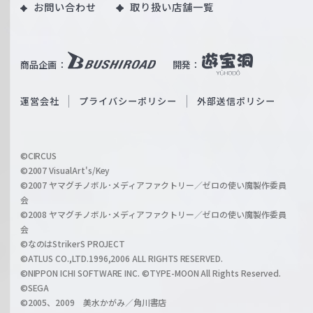
お問い合わせ
取り扱い店舗一覧
u
W
T
e
u
i
b
商品企画：
開発：
ß
e
S
O
運営会社
プライバシーポリシー
外部送信ポリシー
c
f
h
f
w
i
a
©CIRCUS
c
©2007 VisualArt's/Key
r
i
©2007 ヤマグチノボル･メディアファクトリー／ゼロの使い魔製作委員
z
会
a
©2008 ヤマグチノボル･メディアファクトリー／ゼロの使い魔製作委員
l
会
C
©なのはStrikerS PROJECT
h
©ATLUS CO.,LTD.1996,2006 ALL RIGHTS RESERVED.
a
©NIPPON ICHI SOFTWARE INC. ©TYPE-MOON All Rights Reserved.
n
©SEGA
©2005、2009 美水かがみ／角川書店
n