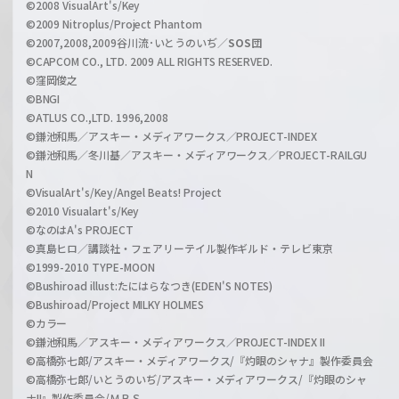
©2008 VisualArt's/Key
e
©2009 Nitroplus/Project Phantom
l
©2007,2008,2009谷川流･いとうのいぢ／
SOS団
©CAPCOM CO., LTD. 2009 ALL RIGHTS RESERVED.
©窪岡俊之
©BNGI
©ATLUS CO.,LTD. 1996,2008
©鎌池和馬／アスキー・メディアワークス／PROJECT-INDEX
©鎌池和馬／冬川基／アスキー・メディアワークス／PROJECT-RAILGU
N
©VisualArt's/Key/Angel Beats! Project
©2010 Visualart's/Key
©なのはA's PROJECT
©真島ヒロ／講談社・フェアリーテイル製作ギルド・テレビ東京
©1999-2010 TYPE-MOON
©Bushiroad illust:たにはらなつき(EDEN'S NOTES)
©Bushiroad/Project MILKY HOLMES
©カラー
©鎌池和馬／アスキー・メディアワークス／PROJECT-INDEX II
©高橋弥七郎/アスキー・メディアワークス/『灼眼のシャナ』製作委員会
©高橋弥七郎/いとうのいぢ/アスキー・メディアワークス/『灼眼のシャ
ナII』製作委員会/ＭＢＳ