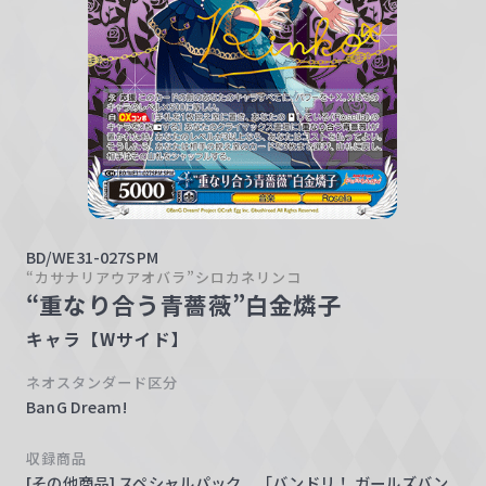
w
a
r
z
BD/WE31-027SPM
“カサナリアウアオバラ”シロカネリンコ
“重なり合う青薔薇”白金燐子
キャラ【Wサイド】
ネオスタンダード区分
BanG Dream!
収録商品
[その他商品] スペシャルパック 「バンドリ！ ガールズバン