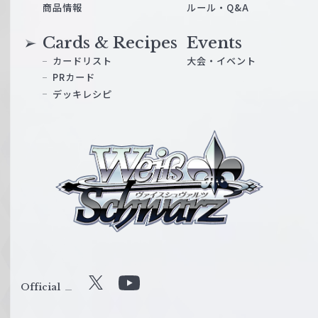
商品情報
ルール・Q&A
Cards & Recipes
Events
カードリスト
大会・イベント
PRカード
デッキレシピ
ヴ
ァ
イ
ス
シ
ュ
ヴ
ァ
ル
Official
X
Y
ツ
o
｜