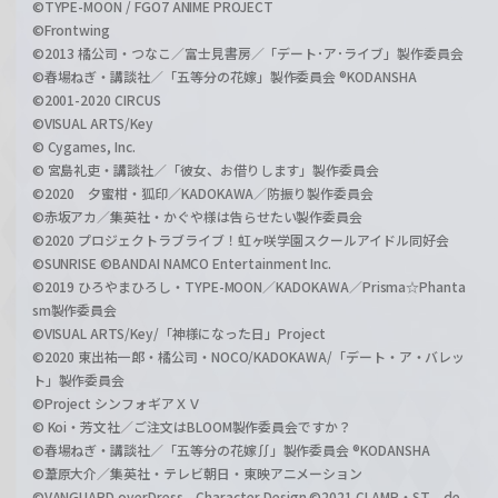
©TYPE-MOON / FGO7 ANIME PROJECT
©Frontwing
©2013 橘公司・つなこ／富士見書房／「デート･ア･ライブ」製作委員会
©春場ねぎ・講談社／「五等分の花嫁」製作委員会 ®KODANSHA
©2001-2020 CIRCUS
©VISUAL ARTS/Key
© Cygames, Inc.
© 宮島礼吏・講談社／「彼女、お借りします」製作委員会
©2020 夕蜜柑・狐印／KADOKAWA／防振り製作委員会
©赤坂アカ／集英社・かぐや様は告らせたい製作委員会
©2020 プロジェクトラブライブ！虹ヶ咲学園スクールアイドル同好会
©SUNRISE ©BANDAI NAMCO Entertainment Inc.
©2019 ひろやまひろし・TYPE-MOON／KADOKAWA／Prisma☆Phanta
sm製作委員会
©VISUAL ARTS/Key/「神様になった日」Project
©2020 東出祐一郎・橘公司・NOCO/KADOKAWA/「デート・ア・バレッ
ト」製作委員会
©Project シンフォギアＸＶ
© Koi・芳文社／ご注文はBLOOM製作委員会ですか？
©春場ねぎ・講談社／「五等分の花嫁∬」製作委員会 ®KODANSHA
©葦原大介／集英社・テレビ朝日・東映アニメーション
©VANGUARD overDress Character Design ©2021 CLAMP・ST de