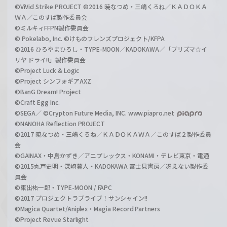
©ViVid Strike PROJECT ©2016 暁なつめ・三嶋くろね／ＫＡＤＯＫＡ
ＷＡ／このすば製作委員会
©ミルキィFFPN製作委員会
© Pokelabo, Inc. ©けものフレンズプロジェクト/KFPA
©2016 ひろやまひろし・TYPE-MOON／KADOKAWA／「プリズマ☆イ
リヤ ドライ!!」製作委員会
©Project Luck & Logic
©Project シンフォギアAXZ
©BanG Dream! Project
©Craft Egg Inc.
©SEGA／ ©Crypton Future Media, INC. www.piapro.net
©NANOHA Reflection PROJECT
©2017 暁なつめ・三嶋くろね／ＫＡＤＯＫＡＷＡ／このすば２製作委員
会
©GAINAX・中島かずき／アニプレックス・KONAMI・テレビ東京・電通
©2015丸戸史明・深崎暮人・KADOKAWA 富士見書房／冴えない製作委
員会
©東出祐一郎・TYPE-MOON / FAPC
©2017 プロジェクトラブライブ！サンシャイン!!
©Magica Quartet/Aniplex・Magia Record Partners
©Project Revue Starlight