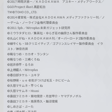
©2017 時雨沢恵一／ＫＡＤＯＫＡＷＡ アスキー・メディアワークス／
GGO Project illust.黒星紅白
TM ©TOHO CO., LTD.
©2014 榎宮祐・株式会社ＫＡＤＯＫＡＷＡ メディアファクトリー刊／ノ
ーゲーム・ノーライフ全権代理委員会
©2011 5pb.／Nitroplus 未来ガジェット研究所
©ミウラタダヒロ／集英社・ゆらぎ荘の幽奈さん製作委員会
©丸山くがね・ＫＡＤＯＫＡＷＡ刊／オーバーロード2製作委員会
©蝸牛くも・SBクリエイティブ／ゴブリンスレイヤー製作委員会 イラ
スト／神奈月昇
©暁なつめ・カカオ・ランタン
©暁なつめ・三嶋くろね
©岩井恭平・るろお
©上栖綴人・Nitroplus
©春日部タケル・ユキヲ
©枯野瑛・ｕｅ ©気がつけば毛玉・かにビーム
©久慈マサムネ・平つくね
©久慈マサムネ・Hisasi
©島田フミカネ・築地俊彦・月並甲介・ヤマグチノボル
©島田フミカネ・南房秀久・飯沼俊規
©しめさば・ぶーた
©竜ノ湖太郎・天之有