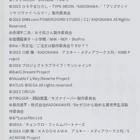
©2015 ひろやまひろし・TYPE-MOON／KADOKAWA／「プリズマ☆イ
リヤ ツヴァイ ヘルツ！」製作委員会
©2016 DMM.com POWERCHORD STUDIO / C2 / KADOKAWA All Rights
Reserved.
©赤塚不二夫／おそ松さん製作委員会
©高橋留美子・小学館／NHK・NEP・ShoPro
©Koi・芳文社／ご注文は製作委員会ですか？？
©2015 川原 礫／KADOKAWA アスキー・メディアワークス刊／AWIB P
roject
©2016 プロジェクトラブライブ！サンシャイン!!
©BanG Dream! Project
©VisualArt's/Key/Rewrite Project
©ATLUS ©SEGA All rights reserved.
©2015 CIRCUS
©TRIGGER・岡田麿里／キズナイーバー製作委員会
©長月達平・株式会社KADOKAWA刊／Re:ゼロから始める異世界生活製
作委員会
©&™Lucasfilm Ltd.
©SEGA／チェンクロ・フィルムパートナーズ
©2016 川原 礫／ＫＡＤＯＫＡＷＡ アスキー・メディアワークス刊／S
AO MOVIE Project