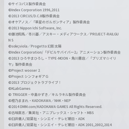
©サイコパス製作委員会
©Index Corporation 1996,2011
©2013 CIRCUS/D.C.III製作委員会
©オケアノス／「翠星のガルガンティア」製作委員会
©2013 Nippon Ichi Software, Inc.
©鎌池和馬／冬川基／アスキー・メディアワークス／PROJECT-RAILGU
N S
©sole;viola／Progetto 幻影太陽
©Index Corporation/「デビルサバイバー2」アニメーション製作委員会
©2013 ひろやまひろし・TYPE-MOON・角川書店／「プリズマ☆イリ
ヤ」製作委員会
©Project wooser 2
©Project シンフォギアＧ
©2013 プロジェクトラブライブ！
©KLabGames
© TRIGGER・中島かずき／キルラキル製作委員会
©橙乃ままれ・KADOKAWA／NHK・NEP
©2014 DMM.com/KADOKAWA GAMES All Rights Reserved.
©古味直志／集英社・アニプレックス・シャフト・MBS
©臼井儀人/双葉社・シンエイ・テレビ朝日・ADK
©臼井儀人/双葉社・シンエイ・テレビ朝日・ADK 2001,2002,2014