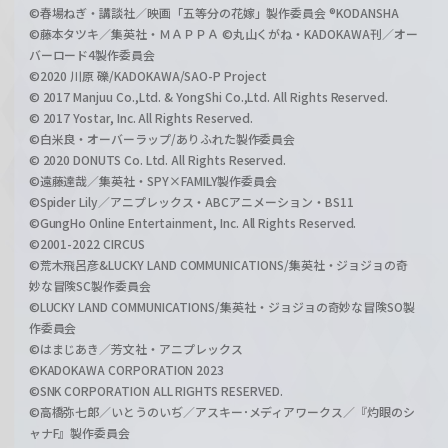
©春場ねぎ・講談社／映画「五等分の花嫁」製作委員会 ®KODANSHA
©藤本タツキ／集英社・ＭＡＰＰＡ ©丸山くがね・KADOKAWA刊／オー
バーロード4製作委員会
©2020 川原 礫/KADOKAWA/SAO-P Project
© 2017 Manjuu Co.,Ltd. & YongShi Co.,Ltd. All Rights Reserved.
© 2017 Yostar, Inc. All Rights Reserved.
©白米良・オーバーラップ/ありふれた製作委員会
© 2020 DONUTS Co. Ltd. All Rights Reserved.
©遠藤達哉／集英社・SPY×FAMILY製作委員会
©Spider Lily／アニプレックス・ABCアニメーション・BS11
©GungHo Online Entertainment, Inc. All Rights Reserved.
©2001-2022 CIRCUS
©荒木飛呂彦&LUCKY LAND COMMUNICATIONS/集英社・ジョジョの奇
妙な冒険SC製作委員会
©LUCKY LAND COMMUNICATIONS/集英社・ジョジョの奇妙な冒険SO製
作委員会
©はまじあき／芳文社・アニプレックス
©KADOKAWA CORPORATION 2023
©SNK CORPORATION ALL RIGHTS RESERVED.
©高橋弥七郎／いとうのいぢ／アスキー･メディアワークス／『灼眼のシ
ャナF』製作委員会