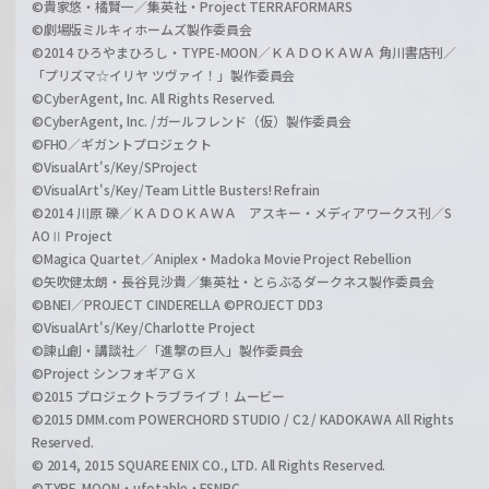
©貴家悠・橘賢一／集英社・Project TERRAFORMARS
©劇場版ミルキィホームズ製作委員会
©2014 ひろやまひろし・TYPE-MOON／ＫＡＤＯＫＡＷＡ 角川書店刊／
「プリズマ☆イリヤ ツヴァイ！」製作委員会
©CyberAgent, Inc. All Rights Reserved.
©CyberAgent, Inc. /ガールフレンド（仮）製作委員会
©FHO／ギガントプロジェクト
©VisualArt's/Key/SProject
©VisualArt's/Key/Team Little Busters! Refrain
©2014 川原 礫／ＫＡＤＯＫＡＷＡ アスキー・メディアワークス刊／S
AOⅡ Project
©Magica Quartet／Aniplex・Madoka Movie Project Rebellion
©矢吹健太朗・長谷見沙貴／集英社・とらぶるダークネス製作委員会
©BNEI／PROJECT CINDERELLA ©PROJECT DD3
©VisualArt's/Key/Charlotte Project
©諫山創・講談社／「進撃の巨人」製作委員会
©Project シンフォギアＧＸ
©2015 プロジェクトラブライブ！ムービー
©2015 DMM.com POWERCHORD STUDIO / C2 / KADOKAWA All Rights
Reserved.
© 2014, 2015 SQUARE ENIX CO., LTD. All Rights Reserved.
©TYPE-MOON・ufotable・FSNPC