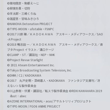
©築地俊彦・駒都え～じ
©柳実冬貴・切符
©羊太郎・三嶋くろね
©諸星悠・甘味みきひろ
©NANOHA Detonation PROJECT
©TYPE-MOON・ufotable・FSNPC
©2017 川原 礫／ＫＡＤＯＫＡＷＡ アスキー・メディアワークス／SAO
-A Project
©2018 鴨志田 一／ＫＡＤＯＫＡＷＡ アスキー・メディアワークス／青
ブタ Project イラスト／溝口ケージ
©CLAMP・ST／講談社・NEP・NHK
©Project Revue Starlight
© 2021 Ateam Entertainment Inc.
©Tokyo Broadcasting System Television, Inc.
©DMM / C2 / KADOKAWA
©2017 丸戸史明・深崎暮人・KADOKAWA ファンタジア文庫刊／冴
えない♭な製作委員会
©川上泰樹・伏瀬・講談社／転スラ製作委員会 ©REKI KAWAHARA 2019
illust：abec
©AZONE INTERNATIONAL・acus/アサルトリリィプロジェクト
©TYPE-MOON / FGO6 ANIME PROJECT