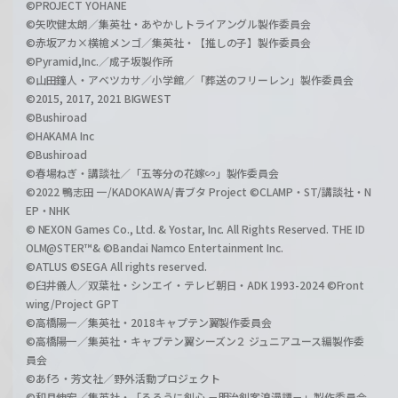
©PROJECT YOHANE
©矢吹健太朗／集英社・あやかしトライアングル製作委員会
©赤坂アカ×横槍メンゴ／集英社・【推しの子】製作委員会
©Pyramid,Inc.／成子坂製作所
©山田鐘人・アベツカサ／小学館／「葬送のフリーレン」製作委員会
©2015, 2017, 2021 BIGWEST
©Bushiroad
©HAKAMA Inc
©Bushiroad
©春場ねぎ・講談社／「五等分の花嫁∽」製作委員会
©2022 鴨志田 一/KADOKAWA/青ブタ Project ©CLAMP・ST/講談社・N
EP・NHK
© NEXON Games Co., Ltd. & Yostar, Inc. All Rights Reserved. THE ID
OLM@STER™& ©Bandai Namco Entertainment Inc.
©ATLUS ©SEGA All rights reserved.
©臼井儀人／双葉社・シンエイ・テレビ朝日・ADK 1993-2024 ©Front
wing/Project GPT
©高橋陽一／集英社・2018キャプテン翼製作委員会
©高橋陽一／集英社・キャプテン翼シーズン２ ジュニアユース編製作委
員会
©あfろ・芳文社／野外活動プロジェクト
©和月伸宏／集英社・「るろうに剣心 －明治剣客浪漫譚－」製作委員会