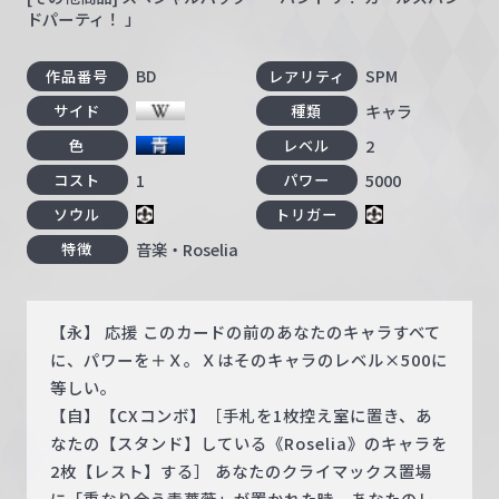
ドパーティ！ 」
BD
SPM
作品番号
レアリティ
キャラ
サイド
種類
2
色
レベル
1
5000
コスト
パワー
ソウル
トリガー
音楽・Roselia
特徴
【永】 応援 このカードの前のあなたのキャラすべて
に、パワーを＋Ｘ。Ｘはそのキャラのレベル×500に
等しい。
【自】【CXコンボ】［手札を1枚控え室に置き、あ
なたの【スタンド】している《Roselia》のキャラを
2枚【レスト】する］ あなたのクライマックス置場
に「重なり合う青薔薇」が置かれた時、あなたのレ