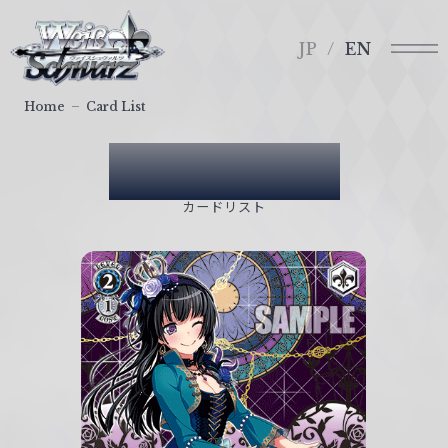
メ
ヴ
ニ
ァ
JP
EN
ュ
イ
ー
ス
Home
Card List
シ
ュ
Card List
ヴ
ァ
カードリスト
ル
ツ
｜
W
e
i
ß
S
c
h