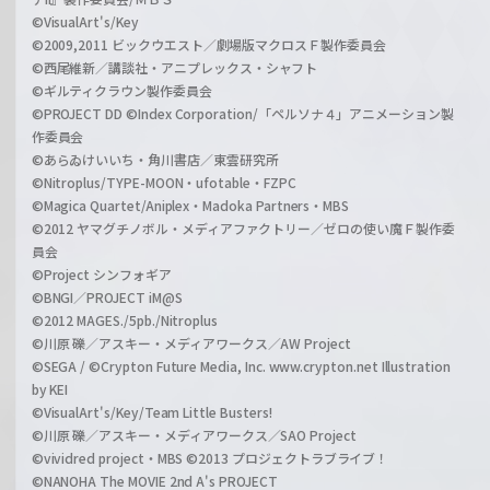
©VisualArt's/Key
©2009,2011 ビックウエスト／劇場版マクロスＦ製作委員会
©西尾維新／講談社・アニプレックス・シャフト
©ギルティクラウン製作委員会
©PROJECT DD ©Index Corporation/「ペルソナ４」アニメーション製
作委員会
©あらゐけいいち・角川書店／東雲研究所
©Nitroplus/TYPE-MOON・ufotable・FZPC
©Magica Quartet/Aniplex・Madoka Partners・MBS
©2012 ヤマグチノボル・メディアファクトリー／ゼロの使い魔Ｆ製作委
員会
©Project シンフォギア
©BNGI／PROJECT iM@S
©2012 MAGES./5pb./Nitroplus
©川原 礫／アスキー・メディアワークス／AW Project
©SEGA / ©Crypton Future Media, Inc. www.crypton.net Illustration
by KEI
©VisualArt's/Key/Team Little Busters!
©川原 礫／アスキー・メディアワークス／SAO Project
©vividred project・MBS ©2013 プロジェクトラブライブ！
©NANOHA The MOVIE 2nd A's PROJECT