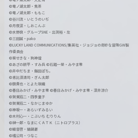
©竜ノ湖太郎・焦茶
©竜ノ湖太郎・ももこ
©谷川流・いとうのいぢ
©月夜涙・しおこんぶ
©水野良・グループSNE・出渕裕・左
©三田誠・pako
©LUCKY LAND COMMUNICATIONS/集英社・ジョジョの奇妙な冒険GW製
作委員会
©葵せきな・狗神煌
©あざの耕平・すみ兵 ©石踏一榮・みやま零
©井中だちま・飯田ぽち。
©恵比須清司・ぎん太郎
©鏡貴也・とよた瑣織
©春日みかげ・みやま零 ©春日みかげ・みやま零・深井涼介
©賀東招二・四季童子
©賀東招二・なかじまゆか
©神坂一・あらいずみるい
©木村心一・こぶいち むりりん
©榊一郎・なまにくＡＴＫ（ニトロプラス）
©細音啓・猫鍋蒼
©橘公司・つなこ