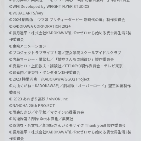
©WFS Developed by WRIGHT FLYER STUDIOS
©VISUAL ARTS/Key
©2024 劇場版「ウマ娘 プリティーダービー 新時代の扉」製作委員会
©KADOKAWA CORPORATION 2024
©長月達平・株式会社KADOKAWA刊／Re:ゼロから始める異世界生活2製
作委員会
©東映アニメーション
©プロジェクトラブライブ！蓮ノ空女学院スクールアイドルクラブ
©内藤マーシー・講談社／「甘神さんちの縁結び」製作委員会
©真島ヒロ・上田敦夫・講談社／FT100YQ製作委員会・テレビ東京
©龍幸伸／集英社・ダンダダン製作委員会
©2023 時雨沢恵一/KADOKAWA/GGO2 Project
©丸山くがね・KADOKAWA刊／劇場版「オーバーロード」聖王国編製作
委員会
© 2023 あおぎり高校 / viviON, inc.
©NANOHA 20th PROJECT
©雨森たきび／小学館／マケイン応援委員会
©防衛隊第３部隊 ©松本直也／集英社
©原悠衣・芳文社／劇場版きんいろモザイク Thank you!! 製作委員会
©長月達平・株式会社KADOKAWA刊／Re:ゼロから始める異世界生活3製
作委員会