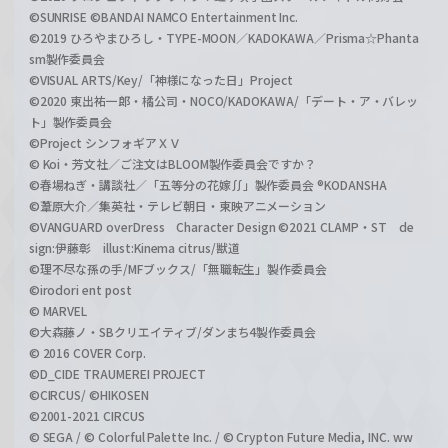
©SUNRISE ©BANDAI NAMCO Entertainment Inc.
©2019 ひろやまひろし・TYPE-MOON／KADOKAWA／Prisma☆Phanta
sm製作委員会
©VISUAL ARTS/Key/「神様になった日」Project
©2020 東出祐一郎・橘公司・NOCO/KADOKAWA/「デート・ア・バレッ
ト」製作委員会
©Project シンフォギアＸＶ
© Koi・芳文社／ご注文はBLOOM製作委員会ですか？
©春場ねぎ・講談社／「五等分の花嫁∬」製作委員会 ®KODANSHA
©葦原大介／集英社・テレビ朝日・東映アニメーション
©VANGUARD overDress Character Design ©2021 CLAMP・ST de
sign:伊藤彰 illust:Kinema citrus/獣道
©理不尽な孫の手/MFブックス/「無職転生」製作委員会
©irodori ent post
© MARVEL
©大森藤ノ・SBクリエイティブ/ダンまち4製作委員会
© 2016 COVER Corp.
©D_CIDE TRAUMEREI PROJECT
©CIRCUS/ ©HIKOSEN
©2001-2021 CIRCUS
© SEGA / © Colorful Palette Inc. / © Crypton Future Media, INC. ww