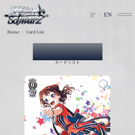
メ
ヴ
ニ
ァ
JP
EN
ュ
イ
ー
ス
Home
Card List
シ
ュ
Card List
ヴ
ァ
カードリスト
ル
ツ
｜
W
e
i
ß
S
c
h