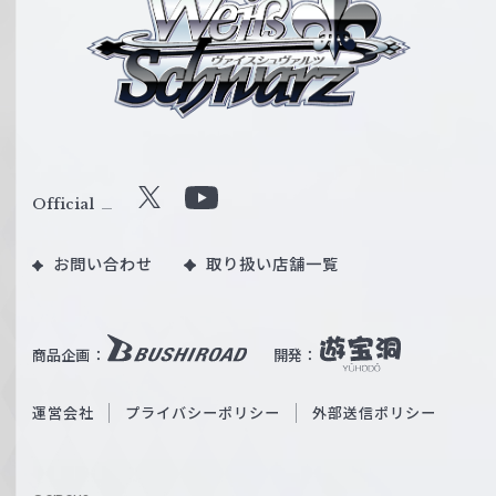
ァ
イ
ス
シ
ュ
ヴ
ァ
ル
Official
X
Y
ツ
o
｜
お問い合わせ
取り扱い店舗一覧
u
W
T
e
u
i
b
商品企画：
開発：
ß
e
S
O
運営会社
プライバシーポリシー
外部送信ポリシー
c
f
h
f
w
i