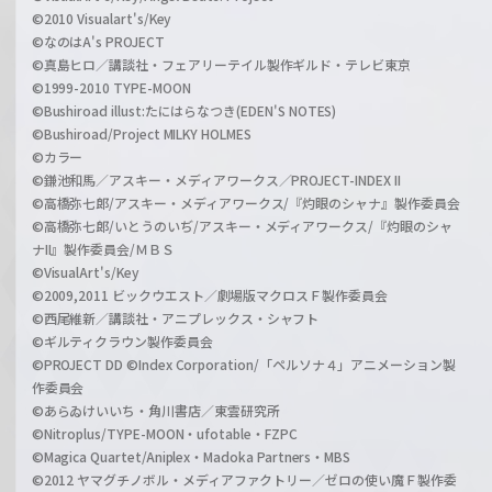
©2010 Visualart's/Key
©なのはA's PROJECT
©真島ヒロ／講談社・フェアリーテイル製作ギルド・テレビ東京
©1999-2010 TYPE-MOON
©Bushiroad illust:たにはらなつき(EDEN'S NOTES)
©Bushiroad/Project MILKY HOLMES
©カラー
©鎌池和馬／アスキー・メディアワークス／PROJECT-INDEX II
©高橋弥七郎/アスキー・メディアワークス/『灼眼のシャナ』製作委員会
©高橋弥七郎/いとうのいぢ/アスキー・メディアワークス/『灼眼のシャ
ナII』製作委員会/ＭＢＳ
©VisualArt's/Key
©2009,2011 ビックウエスト／劇場版マクロスＦ製作委員会
©西尾維新／講談社・アニプレックス・シャフト
©ギルティクラウン製作委員会
©PROJECT DD ©Index Corporation/「ペルソナ４」アニメーション製
作委員会
©あらゐけいいち・角川書店／東雲研究所
©Nitroplus/TYPE-MOON・ufotable・FZPC
©Magica Quartet/Aniplex・Madoka Partners・MBS
©2012 ヤマグチノボル・メディアファクトリー／ゼロの使い魔Ｆ製作委