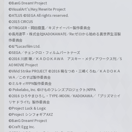
©BanG Dream! Project
©VisualArt's/Key/Rewrite Project
©ATLUS ©SEGA All rights reserved.
©2015 CIRCUS
©TRIGGER・岡田麿里／キズナイーバー製作委員会
©長月達平・株式会社KADOKAWA刊／Re:ゼロから始める異世界生活製
作委員会
©&™Lucasfilm Ltd.
©SEGA／チェンクロ・フィルムパートナーズ
©2016 川原 礫／ＫＡＤＯＫＡＷＡ アスキー・メディアワークス刊／S
AO MOVIE Project
©ViVid Strike PROJECT ©2016 暁なつめ・三嶋くろね／ＫＡＤＯＫＡ
ＷＡ／このすば製作委員会
©ミルキィFFPN製作委員会
© Pokelabo, Inc. ©けものフレンズプロジェクト/KFPA
©2016 ひろやまひろし・TYPE-MOON／KADOKAWA／「プリズマ☆イ
リヤ ドライ!!」製作委員会
©Project Luck & Logic
©Project シンフォギアAXZ
©BanG Dream! Project
©Craft Egg Inc.