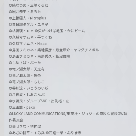
©暁なつめ・三嶋くろね
©岩井恭平・るろお
©上栖綴人・Nitroplus
©春日部タケル・ユキヲ
©枯野瑛・ｕｅ ©気がつけば毛玉・かにビーム
©久慈マサムネ・平つくね
©久慈マサムネ・Hisasi
©島田フミカネ・築地俊彦・月並甲介・ヤマグチノボル
©島田フミカネ・南房秀久・飯沼俊規
©しめさば・ぶーた
©竜ノ湖太郎・天之有
©竜ノ湖太郎・焦茶
©竜ノ湖太郎・ももこ
©谷川流・いとうのいぢ
©月夜涙・しおこんぶ
©水野良・グループSNE・出渕裕・左
©三田誠・pako
©LUCKY LAND COMMUNICATIONS/集英社・ジョジョの奇妙な冒険GW製
作委員会
©葵せきな・狗神煌
©あざの耕平・すみ兵 ©石踏一榮・みやま零