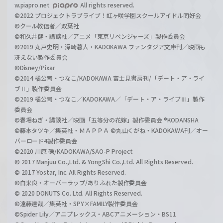
w.piapro.net
All rights reserved.
©2022 プロジェクトラブライブ！虹ヶ咲学園スクールアイドル同好会
©クール教信者／双葉社
©和久井健・講談社／アニメ「東京リベンジャーズ」製作委員会
©2019 丸戸史明・深崎暮人・KADOKAWA ファンタジア文庫刊／映画も
冴えない製作委員会
©Disney/Pixar
©2014 橘公司・つなこ/KADOKAWA 富士見書房刊/「デート・ア・ライ
ブⅡ」製作委員会
©2019 橘公司・つなこ／KADOKAWA／「デート・ア・ライブⅢ」製作
委員会
©春場ねぎ・講談社／映画「五等分の花嫁」製作委員会 ®KODANSHA
©藤本タツキ／集英社・ＭＡＰＰＡ ©丸山くがね・KADOKAWA刊／オー
バーロード4製作委員会
©2020 川原 礫/KADOKAWA/SAO-P Project
© 2017 Manjuu Co.,Ltd. & YongShi Co.,Ltd. All Rights Reserved.
© 2017 Yostar, Inc. All Rights Reserved.
©白米良・オーバーラップ/ありふれた製作委員会
© 2020 DONUTS Co. Ltd. All Rights Reserved.
©遠藤達哉／集英社・SPY×FAMILY製作委員会
©Spider Lily／アニプレックス・ABCアニメーション・BS11