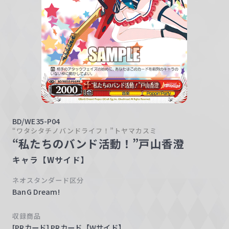
w
a
r
z
BD/WE35-P04
“ワタシタチノバンドライフ！”トヤマカスミ
“私たちのバンド活動！”戸山香澄
キャラ【Wサイド】
ネオスタンダード区分
BanG Dream!
収録商品
[PRカード] PRカード【Wサイド】