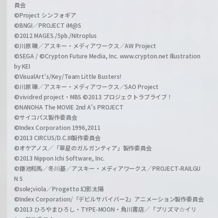
員会
©Project シンフォギア
©BNGI／PROJECT iM@S
©2012 MAGES./5pb./Nitroplus
©川原 礫／アスキー・メディアワークス／AW Project
©SEGA / ©Crypton Future Media, Inc. www.crypton.net Illustration
by KEI
©VisualArt's/Key/Team Little Busters!
©川原 礫／アスキー・メディアワークス／SAO Project
©vividred project・MBS ©2013 プロジェクトラブライブ！
©NANOHA The MOVIE 2nd A's PROJECT
©サイコパス製作委員会
©Index Corporation 1996,2011
©2013 CIRCUS/D.C.III製作委員会
©オケアノス／「翠星のガルガンティア」製作委員会
©2013 Nippon Ichi Software, Inc.
©鎌池和馬／冬川基／アスキー・メディアワークス／PROJECT-RAILGU
N S
©sole;viola／Progetto 幻影太陽
©Index Corporation/「デビルサバイバー2」アニメーション製作委員会
©2013 ひろやまひろし・TYPE-MOON・角川書店／「プリズマ☆イリ