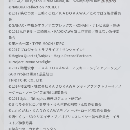
©SEGA／ ©Crypton Future Media, INC. www.piapro.net
©NANOHA Reflection PROJECT
©2017 暁なつめ・三嶋くろね／ＫＡＤＯＫＡＷＡ／このすば２製作委員
会
©GAINAX・中島かずき／アニプレックス・KONAMI・テレビ東京・電通
©2015丸戸史明・深崎暮人・KADOKAWA 富士見書房／冴えない製作委
員会
©東出祐一郎・TYPE-MOON / FAPC
©2017 プロジェクトラブライブ！サンシャイン!!
©Magica Quartet/Aniplex・Magia Record Partners
©Project Revue Starlight
©2017 時雨沢恵一／ＫＡＤＯＫＡＷＡ アスキー・メディアワークス／
GGO Project illust.黒星紅白
TM ©TOHO CO., LTD.
©2014 榎宮祐・株式会社ＫＡＤＯＫＡＷＡ メディアファクトリー刊／ノ
ーゲーム・ノーライフ全権代理委員会
©2011 5pb.／Nitroplus 未来ガジェット研究所
©ミウラタダヒロ／集英社・ゆらぎ荘の幽奈さん製作委員会
©丸山くがね・ＫＡＤＯＫＡＷＡ刊／オーバーロード2製作委員会
©蝸牛くも・SBクリエイティブ／ゴブリンスレイヤー製作委員会 イラ
スト／神奈月昇
©暁なつめ・カカオ・ランタン