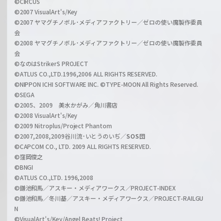
a
©CIRCUS
c
©2007 VisualArt's/Key
r
i
©2007 ヤマグチノボル･メディアファクトリー／ゼロの使い魔製作委員
z
会
a
©2008 ヤマグチノボル･メディアファクトリー／ゼロの使い魔製作委員
l
会
C
©なのはStrikerS PROJECT
h
©ATLUS CO.,LTD.1996,2006 ALL RIGHTS RESERVED.
a
©NIPPON ICHI SOFTWARE INC. ©TYPE-MOON All Rights Reserved.
n
©SEGA
©2005、2009 美水かがみ／角川書店
n
©2008 VisualArt's/Key
e
©2009 Nitroplus/Project Phantom
l
©2007,2008,2009谷川流･いとうのいぢ／
SOS団
©CAPCOM CO., LTD. 2009 ALL RIGHTS RESERVED.
©窪岡俊之
©BNGI
©ATLUS CO.,LTD. 1996,2008
©鎌池和馬／アスキー・メディアワークス／PROJECT-INDEX
©鎌池和馬／冬川基／アスキー・メディアワークス／PROJECT-RAILGU
N
©VisualArt's/Key/Angel Beats! Project