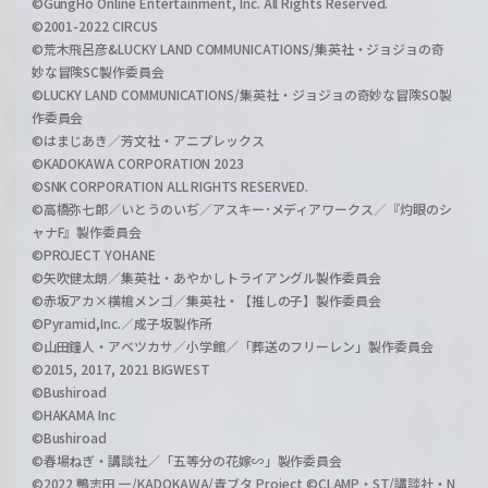
©GungHo Online Entertainment, Inc. All Rights Reserved.
©2001-2022 CIRCUS
©荒木飛呂彦&LUCKY LAND COMMUNICATIONS/集英社・ジョジョの奇
妙な冒険SC製作委員会
©LUCKY LAND COMMUNICATIONS/集英社・ジョジョの奇妙な冒険SO製
作委員会
©はまじあき／芳文社・アニプレックス
©KADOKAWA CORPORATION 2023
©SNK CORPORATION ALL RIGHTS RESERVED.
©高橋弥七郎／いとうのいぢ／アスキー･メディアワークス／『灼眼のシ
ャナF』製作委員会
©PROJECT YOHANE
©矢吹健太朗／集英社・あやかしトライアングル製作委員会
©赤坂アカ×横槍メンゴ／集英社・【推しの子】製作委員会
©Pyramid,Inc.／成子坂製作所
©山田鐘人・アベツカサ／小学館／「葬送のフリーレン」製作委員会
©2015, 2017, 2021 BIGWEST
©Bushiroad
©HAKAMA Inc
©Bushiroad
©春場ねぎ・講談社／「五等分の花嫁∽」製作委員会
©2022 鴨志田 一/KADOKAWA/青ブタ Project ©CLAMP・ST/講談社・N