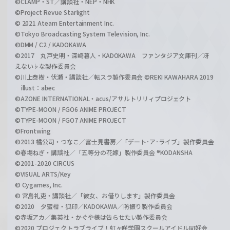
©CLAMP・ST／講談社・NEP・NHK
©Project Revue Starlight
© 2021 Ateam Entertainment Inc.
©Tokyo Broadcasting System Television, Inc.
©DMM / C2 / KADOKAWA
©2017 丸戸史明・深崎暮人・KADOKAWA ファンタジア文庫刊／冴
えない♭な製作委員会
©川上泰樹・伏瀬・講談社／転スラ製作委員会 ©REKI KAWAHARA 2019
illust：abec
©AZONE INTERNATIONAL・acus/アサルトリリィプロジェクト
©TYPE-MOON / FGO6 ANIME PROJECT
©TYPE-MOON / FGO7 ANIME PROJECT
©Frontwing
©2013 橘公司・つなこ／富士見書房／「デート･ア･ライブ」製作委員会
©春場ねぎ・講談社／「五等分の花嫁」製作委員会 ®KODANSHA
©2001-2020 CIRCUS
©VISUAL ARTS/Key
© Cygames, Inc.
© 宮島礼吏・講談社／「彼女、お借りします」製作委員会
©2020 夕蜜柑・狐印／KADOKAWA／防振り製作委員会
©赤坂アカ／集英社・かぐや様は告らせたい製作委員会
©2020 プロジェクトラブライブ！虹ヶ咲学園スクールアイドル同好会