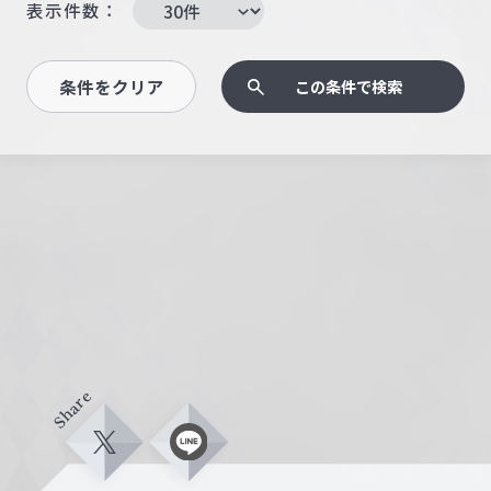
表示件数：
条件をクリア
この条件で検索
Share
X
L
i
n