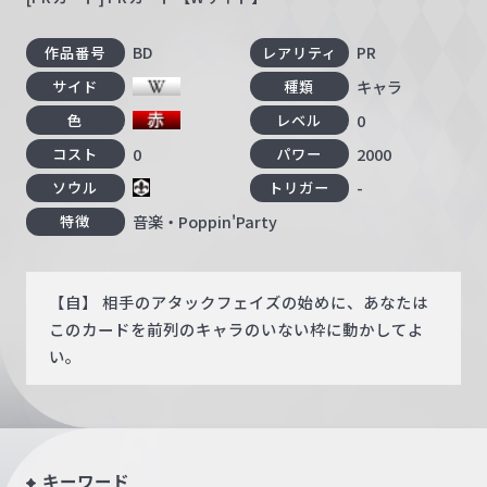
BD
PR
作品番号
レアリティ
キャラ
サイド
種類
0
色
レベル
0
2000
コスト
パワー
-
ソウル
トリガー
音楽・Poppin'Party
特徴
【自】 相手のアタックフェイズの始めに、あなたは
このカードを前列のキャラのいない枠に動かしてよ
い。
キーワード