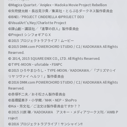
©Magica Quartet／Aniplex・Madoka Movie Project Rebellion
©矢吹健太朗・長谷見沙貴／集英社・とらぶるダークネス製作委員会
©BNEI／PROJECT CINDERELLA ©PROJECT DD3
©VisualArt's/Key/Charlotte Project
©諫山創・講談社／「進撃の巨人」製作委員会
©Project シンフォギアＧＸ
©2015 プロジェクトラブライブ！ムービー
©2015 DMM.com POWERCHORD STUDIO / C2 / KADOKAWA All Rights
Reserved.
© 2014, 2015 SQUARE ENIX CO., LTD. All Rights Reserved.
©TYPE-MOON・ufotable・FSNPC
©2015 ひろやまひろし・TYPE-MOON／KADOKAWA／「プリズマ☆イ
リヤ ツヴァイ ヘルツ！」製作委員会
©2016 DMM.com POWERCHORD STUDIO / C2 / KADOKAWA All Rights
Reserved.
©赤塚不二夫／おそ松さん製作委員会
©高橋留美子・小学館／NHK・NEP・ShoPro
©Koi・芳文社／ご注文は製作委員会ですか？？
©2015 川原 礫／KADOKAWA アスキー・メディアワークス刊／AWIB P
roject
©2016 プロジェクトラブライブ！サンシャイン!!