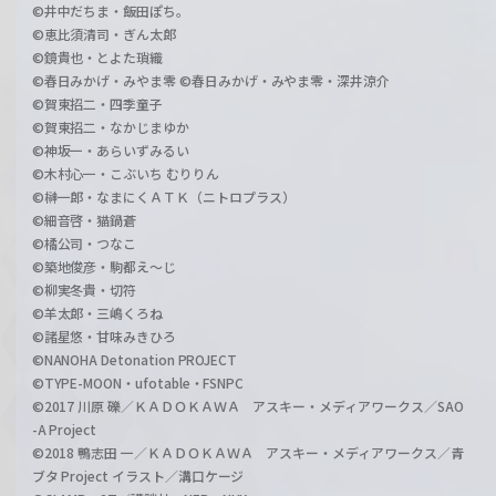
©井中だちま・飯田ぽち。
©恵比須清司・ぎん太郎
©鏡貴也・とよた瑣織
©春日みかげ・みやま零 ©春日みかげ・みやま零・深井涼介
©賀東招二・四季童子
©賀東招二・なかじまゆか
©神坂一・あらいずみるい
©木村心一・こぶいち むりりん
©榊一郎・なまにくＡＴＫ（ニトロプラス）
©細音啓・猫鍋蒼
©橘公司・つなこ
©築地俊彦・駒都え～じ
©柳実冬貴・切符
©羊太郎・三嶋くろね
©諸星悠・甘味みきひろ
©NANOHA Detonation PROJECT
©TYPE-MOON・ufotable・FSNPC
©2017 川原 礫／ＫＡＤＯＫＡＷＡ アスキー・メディアワークス／SAO
-A Project
©2018 鴨志田 一／ＫＡＤＯＫＡＷＡ アスキー・メディアワークス／青
ブタ Project イラスト／溝口ケージ