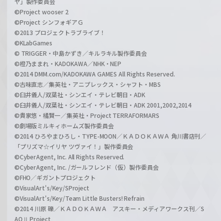
ヤ」製作委員会
©Project wooser 2
©Project シンフォギアＧ
©2013 プロジェクトラブライブ！
©KLabGames
© TRIGGER・中島かずき／キルラキル製作委員会
©橙乃ままれ・KADOKAWA／NHK・NEP
©2014 DMM.com/KADOKAWA GAMES All Rights Reserved.
©古味直志／集英社・アニプレックス・シャフト・MBS
©臼井儀人/双葉社・シンエイ・テレビ朝日・ADK
©臼井儀人/双葉社・シンエイ・テレビ朝日・ADK 2001,2002,2014
©貴家悠・橘賢一／集英社・Project TERRAFORMARS
©劇場版ミルキィホームズ製作委員会
©2014 ひろやまひろし・TYPE-MOON／ＫＡＤＯＫＡＷＡ 角川書店刊／
「プリズマ☆イリヤ ツヴァイ！」製作委員会
©CyberAgent, Inc. All Rights Reserved.
©CyberAgent, Inc. /ガールフレンド（仮）製作委員会
©FHO／ギガントプロジェクト
©VisualArt's/Key/SProject
©VisualArt's/Key/Team Little Busters! Refrain
©2014 川原 礫／ＫＡＤＯＫＡＷＡ アスキー・メディアワークス刊／S
AOⅡ Project