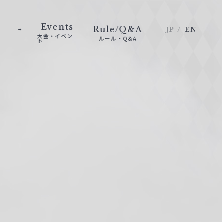
Events
Rule/Q&A
JP
EN
大会・イベン
ルール・Q&A
ト