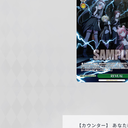
c
h
w
a
r
z
【カウンター】 あな