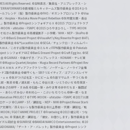
 All Rights Reserved.
©古味直志／集英社・アニプレックス・シ
ERRAFORMARS
©劇場版ミルキィホームズ製作委員会
©2014 ひろ
nc. /ガールフレンド（仮）製作委員会
©FHO／ギガントプロジェクト
©Visu
et／Aniplex・Madoka Movie Project Rebellion
©矢吹健太朗・長谷
人」製作委員会
©Project シンフォギアＧＸ
©2015 プロジェクトラブ
-MOON・ufotable・FSNPC
©2015 ひろやまひろし・TYPE-MOON
おそ松さん製作委員会
©高橋留美子・小学館／NHK・NEP・ShoPro
©
ン!!
©BanG Dream! Project
©VisualArt's/Key/Rewrite Project
©ATL
活製作委員会
©&™Lucasfilm Ltd.
©SEGA／チェンクロ・フィルムパー
ＡＤＯＫＡＷＡ／このすば製作委員会
©ミルキィFFPN製作委員会
© Pokelab
roject シンフォギアAXZ
©BanG Dream! Project
©Craft Egg Inc.
©SE
員会
©GAINAX・中島かずき／アニプレックス・KONAMI・テレビ東
!
©Magica Quartet/Aniplex・Magia Record Partners
©Project Rev
ＡＤＯＫＡＷＡ メディアファクトリー刊／ノーゲーム・ノーライフ全権
ード2製作委員会
©蝸牛くも・SBクリエイティブ／ゴブリンスレイヤ
・ｕｅ ©気がつけば毛玉・かにビーム
©久慈マサムネ・平つくね
©
太郎・焦茶
©竜ノ湖太郎・ももこ
©谷川流・いとうのいぢ
©月夜涙・
©あざの耕平・すみ兵 ©石踏一榮・みやま零
©井中だちま・飯田ぽ
一・あらいずみるい
©木村心一・こぶいち むりりん
©榊一郎・なま
tonation PROJECT
©TYPE-MOON・ufotable・FSNPC
©2017 川原
溝口ケージ
©CLAMP・ST／講談社・NEP・NHK
©Project Revue Starli
タジア文庫刊／冴えない♭な製作委員会
©川上泰樹・伏瀬・講談社／転
-MOON / FGO7 ANIME PROJECT
©Frontwing
©2013 橘公司・つな
s, Inc.
© 宮島礼吏・講談社／「彼女、お借りします」製作委員会
©
アイドル同好会
©SUNRISE ©BANDAI NAMCO Entertainment Inc.
©20
/KADOKAWA/「デート・ア・バレット」製作委員会
©Project シンフ