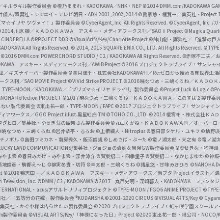
c
ずき／キルラキル製作委員会
©橙乃ままれ・KADOKAWA／NHK・NEP
©2014 DMM.com/KADOKAWA GAMES
井儀人/双葉社・シンエイ・テレビ朝日・ADK 2001,2002,2014
©貴家悠・橘賢一／集英社・Project T
i
リズマ☆イリヤ ツヴァイ！」製作委員会
©CyberAgent, Inc. All Rights Reserved.
©CyberAgent, I
a
©2014 川原 礫／ＫＡＤＯＫＡＷＡ アスキー・メディアワークス刊／SAOⅡ Project
©Magica Quart
CINDERELLA ©PROJECT DD3
©VisualArt's/Key/Charlotte Project
©諫山創・講談社／「進撃の巨
l
DOKAWA All Rights Reserved.
© 2014, 2015 SQUARE ENIX CO., LTD. All Rights Reserved.
©TYPE
会
©2016 DMM.com POWERCHORD STUDIO / C2 / KADOKAWA All Rights Reserved.
©赤塚不二夫／
C
DOKAWA アスキー・メディアワークス刊／AWIB Project
©2016 プロジェクトラブライブ！サンシャイ
h
田麿里／キズナイーバー製作委員会
©長月達平・株式会社KADOKAWA刊／Re:ゼロから始める異世界生
／SAO MOVIE Project
©ViVid Strike PROJECT ©2016 暁なつめ・三嶋くろね／Ｋ
a
・TYPE-MOON／KADOKAWA／「プリズマ☆イリヤ ドライ!!」製作委員会
©Project Luck & Logic
©P
NOHA Reflection PROJECT
©2017 暁なつめ・三嶋くろね／ＫＡＤＯＫＡＷＡ／このすば２製作委
n
冴えない製作委員会
©東出祐一郎・TYPE-MOON / FAPC
©2017 プロジェクトラブライブ！サンシャイン!
n
クス／GGO Project illust.黒星紅白
TM ©TOHO CO., LTD.
©2014 榎宮祐・株式会社Ｋ
タダヒロ／集英社・ゆらぎ荘の幽奈さん製作委員会
©丸山くがね・ＫＡＤＯＫＡＷＡ刊／オーバーロ
e
©暁なつめ・三嶋くろね
©岩井恭平・るろお
©上栖綴人・Nitroplus
©春日部タケル・ユキヲ
©枯野瑛
グチノボル
©島田フミカネ・南房秀久・飯沼俊規
©しめさば・ぶーた
©竜ノ湖太郎・天之有
©竜ノ湖
l
LUCKY LAND COMMUNICATIONS/集英社・ジョジョの奇妙な冒険GW製作委員会
©葵せきな・狗神煌
みやま零 ©春日みかげ・みやま零・深井涼介
©賀東招二・四季童子
©賀東招二・なかじまゆか
©神坂
築地俊彦・駒都え～じ
©柳実冬貴・切符
©羊太郎・三嶋くろね
©諸星悠・甘味みきひろ
©NANOHA De
t
©2018 鴨志田 一／ＫＡＤＯＫＡＷＡ アスキー・メディアワークス／青ブタ Project イラスト／
Television, Inc.
©DMM / C2 / KADOKAWA
©2017 丸戸史明・深崎暮人・KADOKAWA ファン
INTERNATIONAL・acus/アサルトリリィプロジェクト
©TYPE-MOON / FGO6 ANIME PROJECT
©TYPE
社／「五等分の花嫁」製作委員会 ®KODANSHA
©2001-2020 CIRCUS
©VISUAL ARTS/Key
© Cygame
／集英社・かぐや様は告らせたい製作委員会
©2020 プロジェクトラブライブ！虹ヶ咲学園スクール
asm製作委員会
©VISUAL ARTS/Key/「神様になった日」Project
©2020 東出祐一郎・橘公司・NOCO