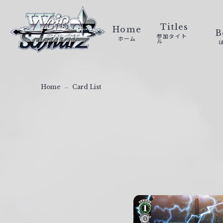
ヴ
ァ
Titles
Home
B
参加タイト
ホーム
イ
ル
ス
シ
ュ
Home
Card List
ヴ
ァ
ル
ツ
｜
W
e
i
ß
S