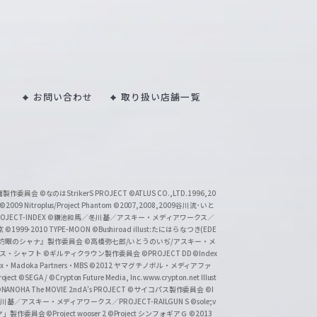
お問い合わせ
取り扱い店舗一覧
い魔製作委員会
©なのはStrikerS PROJECT
©ATLUS CO.,LTD.1996,20
©2009 Nitroplus/Project Phantom
©2007,2008,2009谷川流･いと
CT-INDEX
©鎌池和馬／冬川基／アスキー・メディアワークス／
京
©1999-2010 TYPE-MOON
©Bushiroad illust:たにはらなつき(EDE
『灼眼のシャナ』製作委員会
©高橋弥七郎/いとうのいぢ/アスキー・メ
クス・シャフト
©ギルティクラウン製作委員会
©PROJECT DD ©Index
lex・Madoka Partners・MBS
©2012 ヤマグチノボル・メディアファ
ject
©SEGA / ©Crypton Future Media, Inc. www.crypton.net Illust
NANOHA The MOVIE 2nd A's PROJECT
©サイコパス製作委員会
©I
基／アスキー・メディアワークス／PROJECT-RAILGUN S
©sole;v
リヤ」製作委員会
©Project wooser 2
©Project シンフォギアＧ
©2013