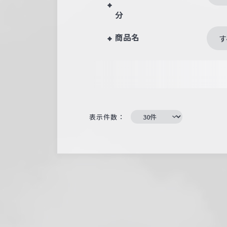
分
商品名
す
表示件数：