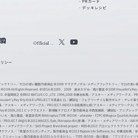
PRカード
デッキレシピ
Official
X
Y
o
ポリシー
u
T
u
ィアファクトリー／ゼロの使い魔製作委員会
©2008 ヤマグチノボル･メディアファクトリー／ゼロの使
b
MOON All Rights Reserved.
©SEGA
©2005、2009 美水かがみ／角川書店
©2008 VisualArt's/Key
ED.
©窪岡俊之
©BNGI
©ATLUS CO.,LTD. 1996,2008
©鎌池和馬／アスキー・メディアワークス／PROJE
e
sualart's/Key
©なのはA's PROJECT
©真島ヒロ／講談社・フェアリーテイル製作ギルド・テレビ東
／アスキー・メディアワークス／PROJECT-INDEX II
©高橋弥七郎/アスキー・メディアワークス/
O
/Key
©2009,2011 ビックウエスト／劇場版マクロスＦ製作委員会
©西尾維新／講談社・アニプレッ
f
いいち・角川書店／東雲研究所
©Nitroplus/TYPE-MOON・ufotable・FZPC
©Magica Quartet/Anip
I／PROJECT iM@S
©2012 MAGES./5pb./Nitroplus
©川原 礫／アスキー・メディアワークス／AW Pro
f
ー・メディアワークス／SAO Project
©vividred project・MBS ©2013 プロジェクトラブライブ！
©
i
オケアノス／「翠星のガルガンティア」製作委員会
©2013 Nippon Ichi Software, Inc.
©鎌池和馬／冬川
イバー2」アニメーション製作委員会
©2013 ひろやまひろし・TYPE-MOON・角川書店／「プリズマ☆イ