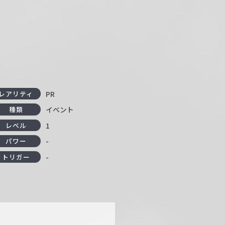
PR
レアリティ
イベント
種類
1
レベル
-
パワー
-
トリガー