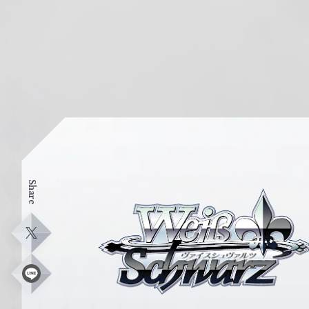
Share
ヴ
ァ
イ
X
ス
シ
L
i
ュ
n