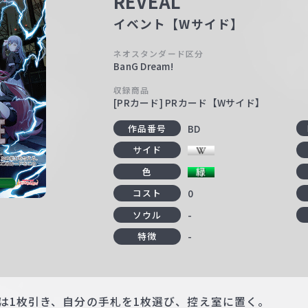
REVEAL
イベント【Wサイド】
ネオスタンダード区分
BanG Dream!
収録商品
[PRカード] PRカード【Wサイド】
BD
作品番号
サイド
色
0
コスト
-
ソウル
-
特徴
たは1枚引き、自分の手札を1枚選び、控え室に置く。