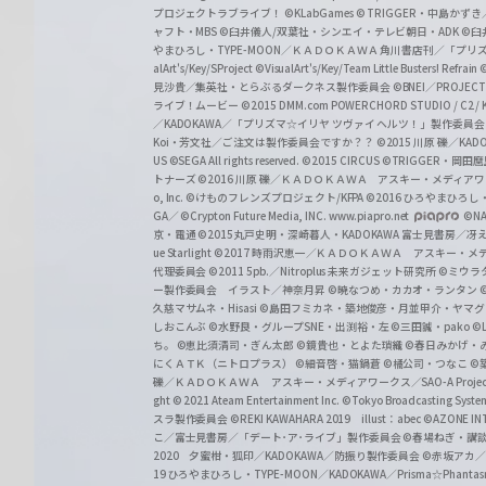
プロジェクトラブライブ！
©KLabGames
© TRIGGER・中島か
ャフト・MBS
©臼井儀人/双葉社・シンエイ・テレビ朝日・ADK
©臼
やまひろし・TYPE-MOON／ＫＡＤＯＫＡＷＡ 角川書店刊／「プ
alArt's/Key/SProject
©VisualArt's/Key/Team Little Busters! Refrain
見沙貴／集英社・とらぶるダークネス製作委員会
©BNEI／PROJECT 
ライブ！ムービー
©2015 DMM.com POWERCHORD STUDIO / C2 / KA
／KADOKAWA／「プリズマ☆イリヤ ツヴァイ ヘルツ！」製作委員
Koi・芳文社／ご注文は製作委員会ですか？？
©2015 川原 礫／KA
US ©SEGA All rights reserved.
©2015 CIRCUS
©TRIGGER・岡
トナーズ
©2016 川原 礫／ＫＡＤＯＫＡＷＡ アスキー・メディアワークス刊
o, Inc. ©けものフレンズプロジェクト/KFPA
©2016 ひろやまひろし
GA／ ©Crypton Future Media, INC. www.piapro.net
©NA
京・電通
©2015丸戸史明・深崎暮人・KADOKAWA 富士見書房／
ue Starlight
©2017 時雨沢恵一／ＫＡＤＯＫＡＷＡ アスキー・メディアワー
代理委員会
©2011 5pb.／Nitroplus 未来ガジェット研究所
©ミウラ
ー製作委員会 イラスト／神奈月昇
©暁なつめ・カカオ・ランタン
久慈マサムネ・Hisasi
©島田フミカネ・築地俊彦・月並甲介・ヤマ
しおこんぶ
©水野良・グループSNE・出渕裕・左
©三田誠・pako
©
ち。
©恵比須清司・ぎん太郎
©鏡貴也・とよた瑣織
©春日みかげ・
にくＡＴＫ（ニトロプラス）
©細音啓・猫鍋蒼
©橘公司・つなこ
©
礫／ＫＡＤＯＫＡＷＡ アスキー・メディアワークス／SAO-A Projec
ght
© 2021 Ateam Entertainment Inc.
©Tokyo Broadcasting System 
スラ製作委員会 ©REKI KAWAHARA 2019 illust：abec
©AZONE 
こ／富士見書房／「デート･ア･ライブ」製作委員会
©春場ねぎ・講談
2020 夕蜜柑・狐印／KADOKAWA／防振り製作委員会
©赤坂アカ
19 ひろやまひろし・TYPE-MOON／KADOKAWA／Prisma☆Phant