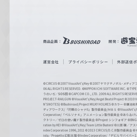
e
ヴ
ァ
ル
ツ
｜
商品企画：
開発：
W
e
i
運営会社
プライバシーポリシー
外部送信
ß
S
©CIRCUS
©2007 VisualArt's/Key
©2007 ヤマグチノボル･メデ
c
06 ALL RIGHTS RESERVED.
©NIPPON ICHI SOFTWARE INC. ©TYPE-
うのいぢ／
SOS団
©CAPCOM CO., LTD. 2009 ALL RIGHTS RESERV
h
PROJECT-RAILGUN
©VisualArt's/Key/Angel Beats! Project
©2010 Vi
w
N'S NOTES)
©Bushiroad/Project MILKY HOLMES
©カラー
©鎌池和馬
ディアワークス/『灼眼のシャナII』製作委員会/ＭＢＳ
©VisualArt's
a
Corporation/「ペルソナ４」アニメーション製作委員会
©あらゐけ
クトリー／ゼロの使い魔Ｆ製作委員会
©Project シンフォギア
©BNG
r
ration by KEI
©VisualArt's/Key/Team Little Busters!
©川原 礫／アスキ
z
ndex Corporation 1996,2011
©2013 CIRCUS/D.C.III製作委員会
©
iola／Progetto 幻影太陽
©Index Corporation/「デビルサバ