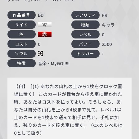
BD
PR
作品番号
レアリティ
キャラ
サイド
種類
0
色
レベル
0
2500
コスト
パワー
-
ソウル
トリガー
音楽・MyGO!!!!!
特徴
【自】［(1) あなたの山札の上から1枚をクロック置
場に置く］ このカードが舞台から控え室に置かれた
時、あなたはコストを払ってよい。そうしたら、あ
なたは自分の山札を上から4枚まで見て、レベル1以
上のカードを1枚まで選んで相手に見せ、手札に加
え、残りのカードを控え室に置く。（CXのレベルは
0として扱う）