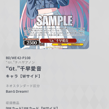
w
a
r
z
BD/WE42-P108
“Gt.”チハヤアノン
“Gt.”千早愛音
キャラ【Wサイド】
ネオスタンダード区分
BanG Dream!
収録商品
[PRカード] PRカード【Wサイド】