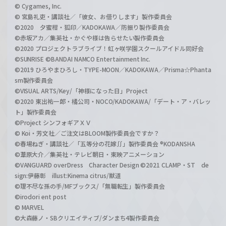
© Cygames, Inc.
© 宮島礼吏・講談社／「彼女、お借りします」製作委員会
©2020 夕蜜柑・狐印／KADOKAWA／防振り製作委員会
©赤坂アカ／集英社・かぐや様は告らせたい製作委員会
©2020 プロジェクトラブライブ！虹ヶ咲学園スクールアイドル同好会
©SUNRISE ©BANDAI NAMCO Entertainment Inc.
©2019 ひろやまひろし・TYPE-MOON／KADOKAWA／Prisma☆Phanta
sm製作委員会
©VISUAL ARTS/Key/「神様になった日」Project
©2020 東出祐一郎・橘公司・NOCO/KADOKAWA/「デート・ア・バレッ
ト」製作委員会
©Project シンフォギアＸＶ
© Koi・芳文社／ご注文はBLOOM製作委員会ですか？
©春場ねぎ・講談社／「五等分の花嫁∬」製作委員会 ®KODANSHA
©葦原大介／集英社・テレビ朝日・東映アニメーション
©VANGUARD overDress Character Design ©2021 CLAMP・ST de
sign:伊藤彰 illust:Kinema citrus/獣道
©理不尽な孫の手/MFブックス/「無職転生」製作委員会
©irodori ent post
© MARVEL
©大森藤ノ・SBクリエイティブ/ダンまち4製作委員会