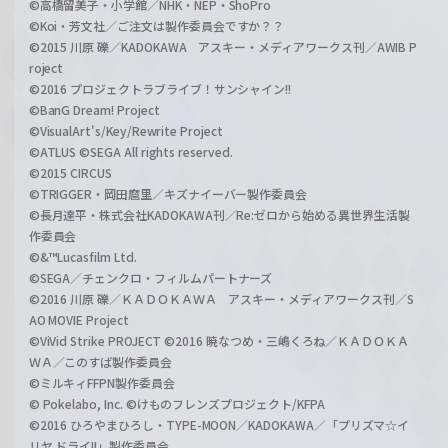
©高橋留美子・小学館／NHK・NEP・ShoPro
©Koi・芳文社／ご注文は製作委員会ですか？？
©2015 川原 礫／KADOKAWA アスキー・メディアワークス刊／AWIB P
roject
©2016 プロジェクトラブライブ！サンシャイン!!
©BanG Dream! Project
©VisualArt's/Key/Rewrite Project
©ATLUS ©SEGA All rights reserved.
©2015 CIRCUS
©TRIGGER・岡田麿里／キズナイーバー製作委員会
©長月達平・株式会社KADOKAWA刊／Re:ゼロから始める異世界生活製
作委員会
©&™Lucasfilm Ltd.
©SEGA／チェンクロ・フィルムパートナーズ
©2016 川原 礫／ＫＡＤＯＫＡＷＡ アスキー・メディアワークス刊／S
AO MOVIE Project
©ViVid Strike PROJECT ©2016 暁なつめ・三嶋くろね／ＫＡＤＯＫＡ
ＷＡ／このすば製作委員会
©ミルキィFFPN製作委員会
© Pokelabo, Inc. ©けものフレンズプロジェクト/KFPA
©2016 ひろやまひろし・TYPE-MOON／KADOKAWA／「プリズマ☆イ
リヤ ドライ!!」製作委員会