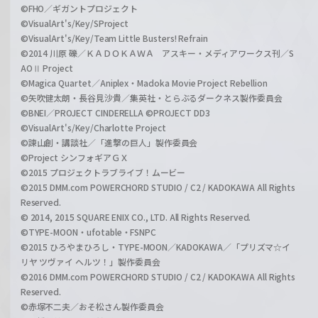
©FHO／ギガントプロジェクト
©VisualArt's/Key/SProject
©VisualArt's/Key/Team Little Busters! Refrain
©2014 川原 礫／ＫＡＤＯＫＡＷＡ アスキー・メディアワークス刊／S
AOⅡ Project
©Magica Quartet／Aniplex・Madoka Movie Project Rebellion
©矢吹健太朗・長谷見沙貴／集英社・とらぶるダークネス製作委員会
©BNEI／PROJECT CINDERELLA ©PROJECT DD3
©VisualArt's/Key/Charlotte Project
©諫山創・講談社／「進撃の巨人」製作委員会
©Project シンフォギアＧＸ
©2015 プロジェクトラブライブ！ムービー
©2015 DMM.com POWERCHORD STUDIO / C2 / KADOKAWA All Rights
Reserved.
© 2014, 2015 SQUARE ENIX CO., LTD. All Rights Reserved.
©TYPE-MOON・ufotable・FSNPC
©2015 ひろやまひろし・TYPE-MOON／KADOKAWA／「プリズマ☆イ
リヤ ツヴァイ ヘルツ！」製作委員会
©2016 DMM.com POWERCHORD STUDIO / C2 / KADOKAWA All Rights
Reserved.
©赤塚不二夫／おそ松さん製作委員会