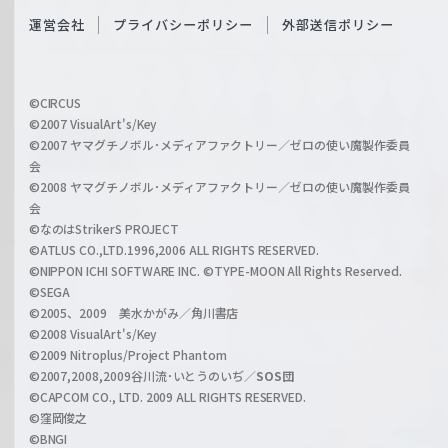
S
O
運営会社
プライバシーポリシー
外部送信ポリシー
c
f
h
f
w
i
a
©CIRCUS
c
©2007 VisualArt's/Key
r
i
©2007 ヤマグチノボル･メディアファクトリー／ゼロの使い魔製作委員
z
会
a
©2008 ヤマグチノボル･メディアファクトリー／ゼロの使い魔製作委員
l
会
C
©なのはStrikerS PROJECT
h
©ATLUS CO.,LTD.1996,2006 ALL RIGHTS RESERVED.
a
©NIPPON ICHI SOFTWARE INC. ©TYPE-MOON All Rights Reserved.
n
©SEGA
©2005、2009 美水かがみ／角川書店
n
©2008 VisualArt's/Key
e
©2009 Nitroplus/Project Phantom
l
©2007,2008,2009谷川流･いとうのいぢ／
SOS団
©CAPCOM CO., LTD. 2009 ALL RIGHTS RESERVED.
©窪岡俊之
©BNGI