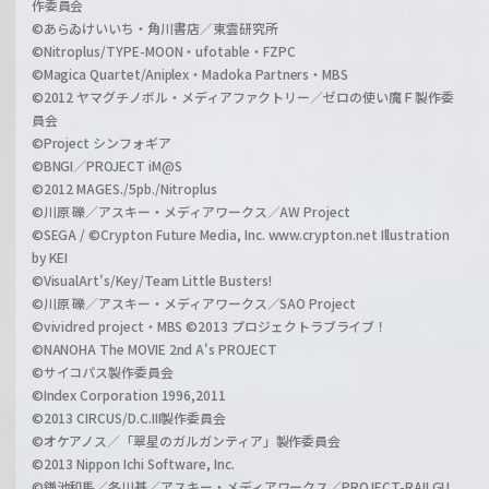
作委員会
©あらゐけいいち・角川書店／東雲研究所
©Nitroplus/TYPE-MOON・ufotable・FZPC
©Magica Quartet/Aniplex・Madoka Partners・MBS
©2012 ヤマグチノボル・メディアファクトリー／ゼロの使い魔Ｆ製作委
員会
©Project シンフォギア
©BNGI／PROJECT iM@S
©2012 MAGES./5pb./Nitroplus
©川原 礫／アスキー・メディアワークス／AW Project
©SEGA / ©Crypton Future Media, Inc. www.crypton.net Illustration
by KEI
©VisualArt's/Key/Team Little Busters!
©川原 礫／アスキー・メディアワークス／SAO Project
©vividred project・MBS ©2013 プロジェクトラブライブ！
©NANOHA The MOVIE 2nd A's PROJECT
©サイコパス製作委員会
©Index Corporation 1996,2011
©2013 CIRCUS/D.C.III製作委員会
©オケアノス／「翠星のガルガンティア」製作委員会
©2013 Nippon Ichi Software, Inc.
©鎌池和馬／冬川基／アスキー・メディアワークス／PROJECT-RAILGU