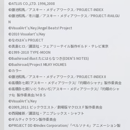
©ATLUS CO.,LTD. 1996,2008
©鎌池和馬／アスキー・メディアワークス／PROJECT-INDEX
©鎌池和馬／冬川基／アスキー・メディアワークス／PROJECT-RAILGU
N
©VisualArt's/Key/Angel Beats! Project
©2010 Visualart's/Key
©なのはA's PROJECT
©真島ヒロ／講談社・フェアリーテイル製作ギルド・テレビ東京
©1999-2010 TYPE-MOON
©Bushiroad illust:たにはらなつき(EDEN'S NOTES)
©Bushiroad/Project MILKY HOLMES
©カラー
©鎌池和馬／アスキー・メディアワークス／PROJECT-INDEX II
©高橋弥七郎/アスキー・メディアワークス/『灼眼のシャナ』製作委員会
©高橋弥七郎/いとうのいぢ/アスキー・メディアワークス/『灼眼のシャ
ナII』製作委員会/ＭＢＳ
©VisualArt's/Key
©2009,2011 ビックウエスト／劇場版マクロスＦ製作委員会
©西尾維新／講談社・アニプレックス・シャフト
©ギルティクラウン製作委員会
©PROJECT DD ©Index Corporation/「ペルソナ４」アニメーション製