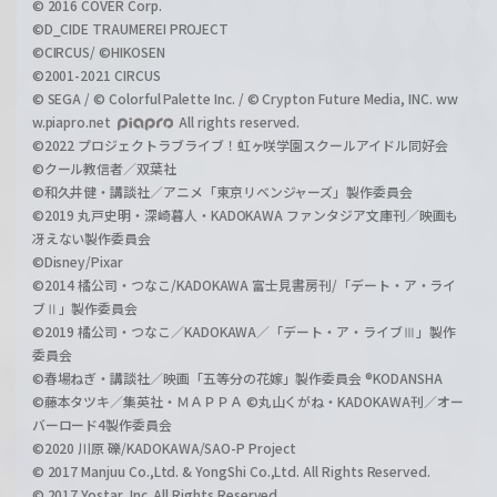
© 2016 COVER Corp.
©D_CIDE TRAUMEREI PROJECT
©CIRCUS/ ©HIKOSEN
©2001-2021 CIRCUS
© SEGA / © Colorful Palette Inc. / © Crypton Future Media, INC. ww
w.piapro.net
All rights reserved.
©2022 プロジェクトラブライブ！虹ヶ咲学園スクールアイドル同好会
©クール教信者／双葉社
©和久井健・講談社／アニメ「東京リベンジャーズ」製作委員会
©2019 丸戸史明・深崎暮人・KADOKAWA ファンタジア文庫刊／映画も
冴えない製作委員会
©Disney/Pixar
©2014 橘公司・つなこ/KADOKAWA 富士見書房刊/「デート・ア・ライ
ブⅡ」製作委員会
©2019 橘公司・つなこ／KADOKAWA／「デート・ア・ライブⅢ」製作
委員会
©春場ねぎ・講談社／映画「五等分の花嫁」製作委員会 ®KODANSHA
©藤本タツキ／集英社・ＭＡＰＰＡ ©丸山くがね・KADOKAWA刊／オー
バーロード4製作委員会
©2020 川原 礫/KADOKAWA/SAO-P Project
© 2017 Manjuu Co.,Ltd. & YongShi Co.,Ltd. All Rights Reserved.
© 2017 Yostar, Inc. All Rights Reserved.