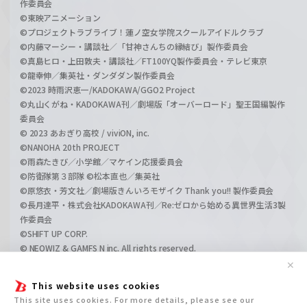
作委員会
©東映アニメーション
©プロジェクトラブライブ！蓮ノ空女学院スクールアイドルクラブ
©内藤マーシー・講談社／「甘神さんちの縁結び」製作委員会
©真島ヒロ・上田敦夫・講談社／FT100YQ製作委員会・テレビ東京
©龍幸伸／集英社・ダンダダン製作委員会
©2023 時雨沢恵一/KADOKAWA/GGO2 Project
©丸山くがね・KADOKAWA刊／劇場版「オーバーロード」聖王国編製作
委員会
© 2023 あおぎり高校 / viviON, inc.
©NANOHA 20th PROJECT
©雨森たきび／小学館／マケイン応援委員会
©防衛隊第３部隊 ©松本直也／集英社
©原悠衣・芳文社／劇場版きんいろモザイク Thank you!! 製作委員会
©長月達平・株式会社KADOKAWA刊／Re:ゼロから始める異世界生活3製
作委員会
©SHIFT UP CORP.
© NEOWIZ & GAMFS N inc. All rights reserved.
©ATLUS. ©SEGA.
✕
©GIRLS und PANZER Projekt
This website uses cookies
©GIRLS und PANZER Film Projekt
This site uses cookies. For more details, please see our
©GIRLS und PANZER Finale Projekt