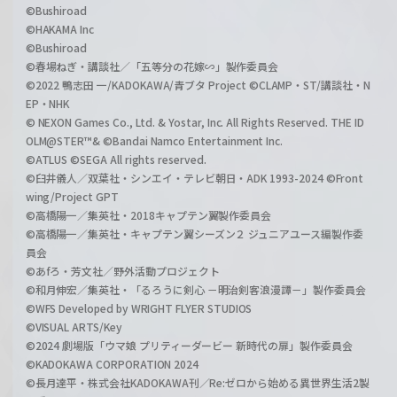
©Bushiroad
©HAKAMA Inc
©Bushiroad
©春場ねぎ・講談社／「五等分の花嫁∽」製作委員会
©2022 鴨志田 一/KADOKAWA/青ブタ Project ©CLAMP・ST/講談社・N
EP・NHK
© NEXON Games Co., Ltd. & Yostar, Inc. All Rights Reserved. THE ID
OLM@STER™& ©Bandai Namco Entertainment Inc.
©ATLUS ©SEGA All rights reserved.
©臼井儀人／双葉社・シンエイ・テレビ朝日・ADK 1993-2024 ©Front
wing/Project GPT
©高橋陽一／集英社・2018キャプテン翼製作委員会
©高橋陽一／集英社・キャプテン翼シーズン２ ジュニアユース編製作委
員会
©あfろ・芳文社／野外活動プロジェクト
©和月伸宏／集英社・「るろうに剣心 －明治剣客浪漫譚－」製作委員会
©WFS Developed by WRIGHT FLYER STUDIOS
©VISUAL ARTS/Key
©2024 劇場版「ウマ娘 プリティーダービー 新時代の扉」製作委員会
©KADOKAWA CORPORATION 2024
©長月達平・株式会社KADOKAWA刊／Re:ゼロから始める異世界生活2製