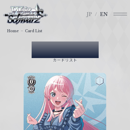
メ
ヴ
ニ
ァ
JP
EN
ュ
イ
ー
ス
Home
Card List
シ
ュ
Card List
ヴ
ァ
カードリスト
ル
ツ
｜
W
e
i
ß
S
c
h