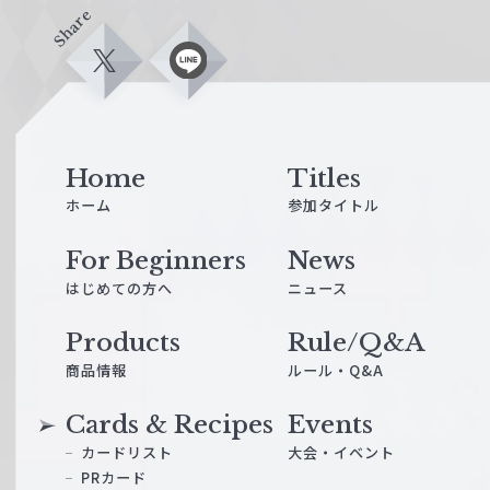
Share
X
L
i
n
e
Home
Titles
ホーム
参加タイトル
For Beginners
News
はじめての方へ
ニュース
Products
Rule/Q&A
商品情報
ルール・Q&A
Cards & Recipes
Events
カードリスト
大会・イベント
PRカード