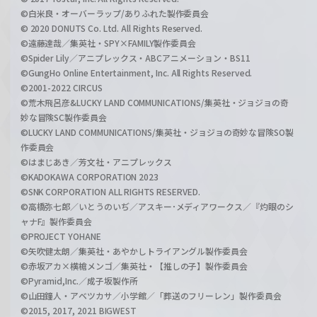
©白米良・オーバーラップ/ありふれた製作委員会
© 2020 DONUTS Co. Ltd. All Rights Reserved.
©遠藤達哉／集英社・SPY×FAMILY製作委員会
©Spider Lily／アニプレックス・ABCアニメーション・BS11
©GungHo Online Entertainment, Inc. All Rights Reserved.
©2001-2022 CIRCUS
©荒木飛呂彦&LUCKY LAND COMMUNICATIONS/集英社・ジョジョの奇
妙な冒険SC製作委員会
©LUCKY LAND COMMUNICATIONS/集英社・ジョジョの奇妙な冒険SO製
作委員会
©はまじあき／芳文社・アニプレックス
©KADOKAWA CORPORATION 2023
©SNK CORPORATION ALL RIGHTS RESERVED.
©高橋弥七郎／いとうのいぢ／アスキー･メディアワークス／『灼眼のシ
ャナF』製作委員会
©PROJECT YOHANE
©矢吹健太朗／集英社・あやかしトライアングル製作委員会
©赤坂アカ×横槍メンゴ／集英社・【推しの子】製作委員会
©Pyramid,Inc.／成子坂製作所
©山田鐘人・アベツカサ／小学館／「葬送のフリーレン」製作委員会
©2015, 2017, 2021 BIGWEST