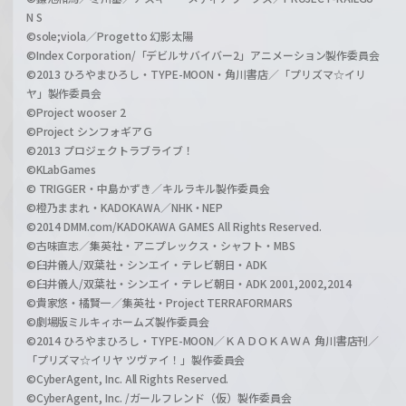
N S
©sole;viola／Progetto 幻影太陽
©Index Corporation/「デビルサバイバー2」アニメーション製作委員会
©2013 ひろやまひろし・TYPE-MOON・角川書店／「プリズマ☆イリ
ヤ」製作委員会
©Project wooser 2
©Project シンフォギアＧ
©2013 プロジェクトラブライブ！
©KLabGames
© TRIGGER・中島かずき／キルラキル製作委員会
©橙乃ままれ・KADOKAWA／NHK・NEP
©2014 DMM.com/KADOKAWA GAMES All Rights Reserved.
©古味直志／集英社・アニプレックス・シャフト・MBS
©臼井儀人/双葉社・シンエイ・テレビ朝日・ADK
©臼井儀人/双葉社・シンエイ・テレビ朝日・ADK 2001,2002,2014
©貴家悠・橘賢一／集英社・Project TERRAFORMARS
©劇場版ミルキィホームズ製作委員会
©2014 ひろやまひろし・TYPE-MOON／ＫＡＤＯＫＡＷＡ 角川書店刊／
「プリズマ☆イリヤ ツヴァイ！」製作委員会
©CyberAgent, Inc. All Rights Reserved.
©CyberAgent, Inc. /ガールフレンド（仮）製作委員会