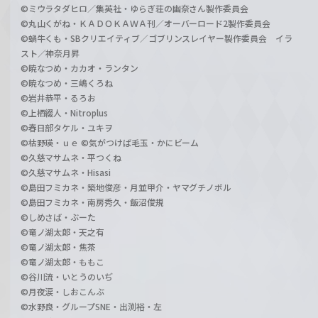
©ミウラタダヒロ／集英社・ゆらぎ荘の幽奈さん製作委員会
©丸山くがね・ＫＡＤＯＫＡＷＡ刊／オーバーロード2製作委員会
©蝸牛くも・SBクリエイティブ／ゴブリンスレイヤー製作委員会 イラ
スト／神奈月昇
©暁なつめ・カカオ・ランタン
©暁なつめ・三嶋くろね
©岩井恭平・るろお
©上栖綴人・Nitroplus
©春日部タケル・ユキヲ
©枯野瑛・ｕｅ ©気がつけば毛玉・かにビーム
©久慈マサムネ・平つくね
©久慈マサムネ・Hisasi
©島田フミカネ・築地俊彦・月並甲介・ヤマグチノボル
©島田フミカネ・南房秀久・飯沼俊規
©しめさば・ぶーた
©竜ノ湖太郎・天之有
©竜ノ湖太郎・焦茶
©竜ノ湖太郎・ももこ
©谷川流・いとうのいぢ
©月夜涙・しおこんぶ
©水野良・グループSNE・出渕裕・左