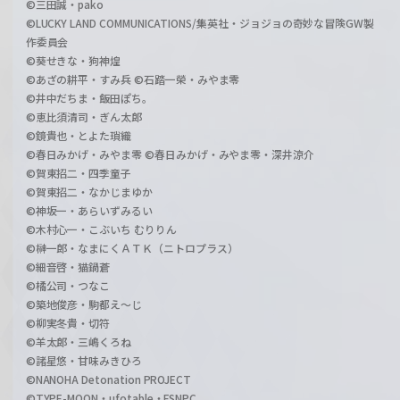
©三田誠・pako
©LUCKY LAND COMMUNICATIONS/集英社・ジョジョの奇妙な冒険GW製
作委員会
©葵せきな・狗神煌
©あざの耕平・すみ兵 ©石踏一榮・みやま零
©井中だちま・飯田ぽち。
©恵比須清司・ぎん太郎
©鏡貴也・とよた瑣織
©春日みかげ・みやま零 ©春日みかげ・みやま零・深井涼介
©賀東招二・四季童子
©賀東招二・なかじまゆか
©神坂一・あらいずみるい
©木村心一・こぶいち むりりん
©榊一郎・なまにくＡＴＫ（ニトロプラス）
©細音啓・猫鍋蒼
©橘公司・つなこ
©築地俊彦・駒都え～じ
©柳実冬貴・切符
©羊太郎・三嶋くろね
©諸星悠・甘味みきひろ
©NANOHA Detonation PROJECT
©TYPE-MOON・ufotable・FSNPC