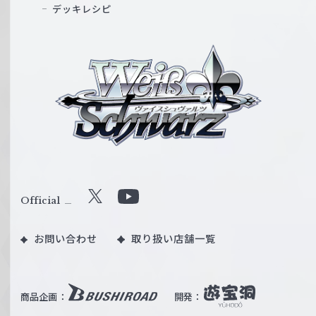
デッキレシピ
ヴ
ァ
イ
ス
シ
ュ
ヴ
ァ
ル
Official
X
Y
ツ
o
｜
お問い合わせ
取り扱い店舗一覧
u
W
T
e
u
i
b
商品企画：
開発：
ß
e