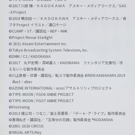
©2017 川原 礫／ＫＡＤＯＫＡＷＡ アスキー・メディアワークス／SAO
-A Project
©2018 鴨志田 一／ＫＡＤＯＫＡＷＡ アスキー・メディアワークス／青
ブタ Project イラスト／溝口ケージ
©CLAMP・ST／講談社・NEP・NHK
©Project Revue Starlight
© 2021 Ateam Entertainment Inc.
©Tokyo Broadcasting System Television, Inc.
©DMM / C2 / KADOKAWA
©2017 丸戸史明・深崎暮人・KADOKAWA ファンタジア文庫刊／冴
えない♭な製作委員会
©川上泰樹・伏瀬・講談社／転スラ製作委員会 ©REKI KAWAHARA 2019
illust：abec
©AZONE INTERNATIONAL・acus/アサルトリリィプロジェクト
©TYPE-MOON / FGO6 ANIME PROJECT
©TYPE-MOON / FGO7 ANIME PROJECT
©Frontwing
©2013 橘公司・つなこ／富士見書房／「デート･ア･ライブ」製作委員会
©春場ねぎ・講談社／「五等分の花嫁」製作委員会 ®KODANSHA
©2001-2020 CIRCUS
©VISUAL ARTS/Key