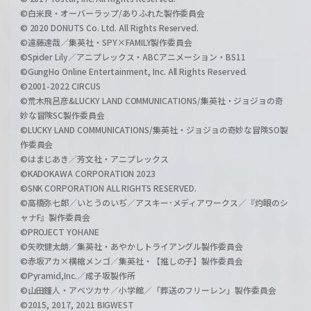
©白米良・オーバーラップ/ありふれた製作委員会
© 2020 DONUTS Co. Ltd. All Rights Reserved.
©遠藤達哉／集英社・SPY×FAMILY製作委員会
©Spider Lily／アニプレックス・ABCアニメーション・BS11
©GungHo Online Entertainment, Inc. All Rights Reserved.
©2001-2022 CIRCUS
©荒木飛呂彦&LUCKY LAND COMMUNICATIONS/集英社・ジョジョの奇
妙な冒険SC製作委員会
©LUCKY LAND COMMUNICATIONS/集英社・ジョジョの奇妙な冒険SO製
作委員会
©はまじあき／芳文社・アニプレックス
©KADOKAWA CORPORATION 2023
©SNK CORPORATION ALL RIGHTS RESERVED.
©高橋弥七郎／いとうのいぢ／アスキー･メディアワークス／『灼眼のシ
ャナF』製作委員会
©PROJECT YOHANE
©矢吹健太朗／集英社・あやかしトライアングル製作委員会
©赤坂アカ×横槍メンゴ／集英社・【推しの子】製作委員会
©Pyramid,Inc.／成子坂製作所
©山田鐘人・アベツカサ／小学館／「葬送のフリーレン」製作委員会
©2015, 2017, 2021 BIGWEST