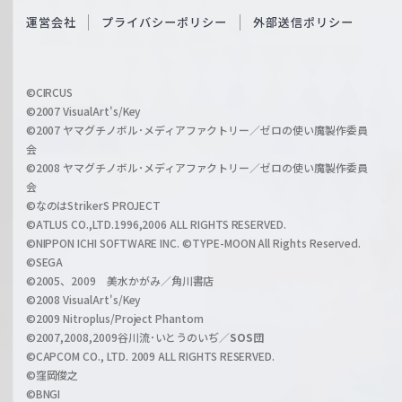
S
O
運営会社
プライバシーポリシー
外部送信ポリシー
c
f
h
f
w
i
a
©CIRCUS
c
©2007 VisualArt's/Key
r
i
©2007 ヤマグチノボル･メディアファクトリー／ゼロの使い魔製作委員
z
会
a
©2008 ヤマグチノボル･メディアファクトリー／ゼロの使い魔製作委員
l
会
C
©なのはStrikerS PROJECT
h
©ATLUS CO.,LTD.1996,2006 ALL RIGHTS RESERVED.
a
©NIPPON ICHI SOFTWARE INC. ©TYPE-MOON All Rights Reserved.
n
©SEGA
©2005、2009 美水かがみ／角川書店
n
©2008 VisualArt's/Key
e
©2009 Nitroplus/Project Phantom
l
©2007,2008,2009谷川流･いとうのいぢ／
SOS団
©CAPCOM CO., LTD. 2009 ALL RIGHTS RESERVED.
©窪岡俊之
©BNGI