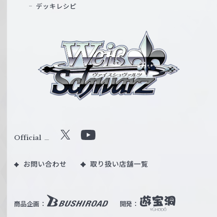
デッキレシピ
ヴ
ァ
イ
ス
シ
ュ
ヴ
ァ
ル
Official
X
Y
ツ
o
｜
お問い合わせ
取り扱い店舗一覧
u
W
T
e
u
i
b
商品企画：
開発：
ß
e