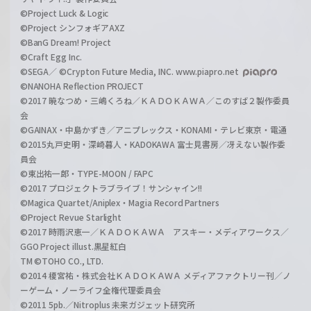
©Project Luck & Logic
©Project シンフォギアAXZ
©BanG Dream! Project
©Craft Egg Inc.
©SEGA／ ©Crypton Future Media, INC. www.piapro.net
©NANOHA Reflection PROJECT
©2017 暁なつめ・三嶋くろね／ＫＡＤＯＫＡＷＡ／このすば２製作委員
会
©GAINAX・中島かずき／アニプレックス・KONAMI・テレビ東京・電通
©2015丸戸史明・深崎暮人・KADOKAWA 富士見書房／冴えない製作委
員会
©東出祐一郎・TYPE-MOON / FAPC
©2017 プロジェクトラブライブ！サンシャイン!!
©Magica Quartet/Aniplex・Magia Record Partners
©Project Revue Starlight
©2017 時雨沢恵一／ＫＡＤＯＫＡＷＡ アスキー・メディアワークス／
GGO Project illust.黒星紅白
TM ©TOHO CO., LTD.
©2014 榎宮祐・株式会社ＫＡＤＯＫＡＷＡ メディアファクトリー刊／ノ
ーゲーム・ノーライフ全権代理委員会
©2011 5pb.／Nitroplus 未来ガジェット研究所