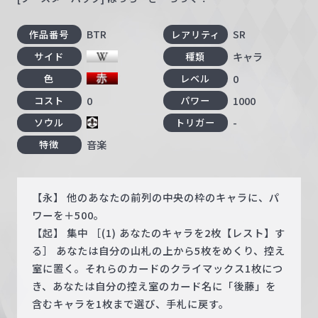
BTR
SR
作品番号
レアリティ
キャラ
サイド
種類
0
色
レベル
0
1000
コスト
パワー
-
ソウル
トリガー
音楽
特徴
【永】 他のあなたの前列の中央の枠のキャラに、パ
ワーを＋500。
【起】 集中 ［(1) あなたのキャラを2枚【レスト】す
る］ あなたは自分の山札の上から5枚をめくり、控え
室に置く。それらのカードのクライマックス1枚につ
き、あなたは自分の控え室のカード名に「後藤」を
含むキャラを1枚まで選び、手札に戻す。