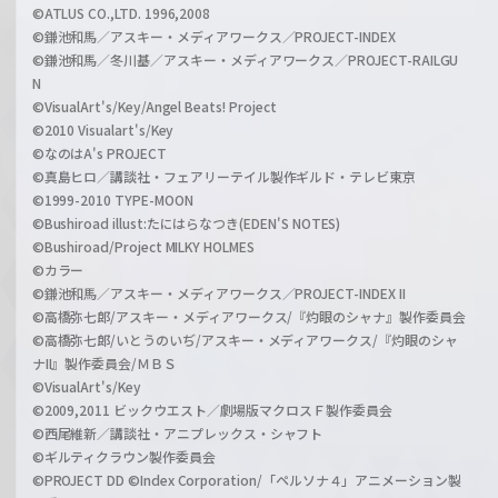
©ATLUS CO.,LTD. 1996,2008
©鎌池和馬／アスキー・メディアワークス／PROJECT-INDEX
©鎌池和馬／冬川基／アスキー・メディアワークス／PROJECT-RAILGU
N
©VisualArt's/Key/Angel Beats! Project
©2010 Visualart's/Key
©なのはA's PROJECT
©真島ヒロ／講談社・フェアリーテイル製作ギルド・テレビ東京
©1999-2010 TYPE-MOON
©Bushiroad illust:たにはらなつき(EDEN'S NOTES)
©Bushiroad/Project MILKY HOLMES
©カラー
©鎌池和馬／アスキー・メディアワークス／PROJECT-INDEX II
©高橋弥七郎/アスキー・メディアワークス/『灼眼のシャナ』製作委員会
©高橋弥七郎/いとうのいぢ/アスキー・メディアワークス/『灼眼のシャ
ナII』製作委員会/ＭＢＳ
©VisualArt's/Key
©2009,2011 ビックウエスト／劇場版マクロスＦ製作委員会
©西尾維新／講談社・アニプレックス・シャフト
©ギルティクラウン製作委員会
©PROJECT DD ©Index Corporation/「ペルソナ４」アニメーション製