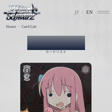
メ
ヴ
ニ
ァ
JP
EN
ュ
イ
ー
ス
Home
Card List
シ
ュ
Card List
ヴ
ァ
カードリスト
ル
ツ
｜
W
e
i
ß
S
c
h