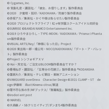
© Cygames, Inc.
© 宮島礼吏・講談社／「彼女、お借りします」製作委員会
©2020 夕蜜柑・狐印／KADOKAWA／防振り製作委員会
©赤坂アカ／集英社・かぐや様は告らせたい製作委員会
©2020 プロジェクトラブライブ！虹ヶ咲学園スクールアイドル同好会
©SUNRISE ©BANDAI NAMCO Entertainment Inc.
©2019 ひろやまひろし・TYPE-MOON／KADOKAWA／Prisma☆Phanta
sm製作委員会
©VISUAL ARTS/Key/「神様になった日」Project
©2020 東出祐一郎・橘公司・NOCO/KADOKAWA/「デート・ア・バレッ
ト」製作委員会
©Project シンフォギアＸＶ
© Koi・芳文社／ご注文はBLOOM製作委員会ですか？
©春場ねぎ・講談社／「五等分の花嫁∬」製作委員会 ®KODANSHA
©葦原大介／集英社・テレビ朝日・東映アニメーション
©VANGUARD overDress Character Design ©2021 CLAMP・ST de
sign:伊藤彰 illust:Kinema citrus/獣道
©理不尽な孫の手/MFブックス/「無職転生」製作委員会
©irodori ent post
© MARVEL
©大森藤ノ・SBクリエイティブ/ダンまち4製作委員会