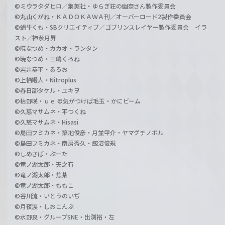
©ミウラタダヒロ／集英社・ゆらぎ荘の幽奈さん製作委員会
©丸山くがね・ＫＡＤＯＫＡＷＡ刊／オーバーロード2製作委員会
©蝸牛くも・SBクリエイティブ／ゴブリンスレイヤー製作委員会 イラ
スト／神奈月昇
©暁なつめ・カカオ・ランタン
©暁なつめ・三嶋くろね
©岩井恭平・るろお
©上栖綴人・Nitroplus
©春日部タケル・ユキヲ
©枯野瑛・ｕｅ ©気がつけば毛玉・かにビーム
©久慈マサムネ・平つくね
©久慈マサムネ・Hisasi
©島田フミカネ・築地俊彦・月並甲介・ヤマグチノボル
©島田フミカネ・南房秀久・飯沼俊規
©しめさば・ぶーた
©竜ノ湖太郎・天之有
©竜ノ湖太郎・焦茶
©竜ノ湖太郎・ももこ
©谷川流・いとうのいぢ
©月夜涙・しおこんぶ
©水野良・グループSNE・出渕裕・左