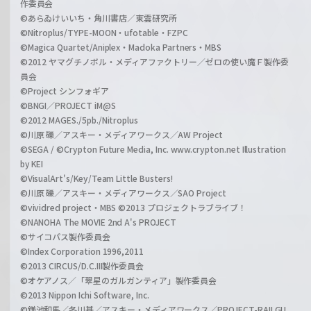
作委員会
©あらゐけいいち・角川書店／東雲研究所
©Nitroplus/TYPE-MOON・ufotable・FZPC
©Magica Quartet/Aniplex・Madoka Partners・MBS
©2012 ヤマグチノボル・メディアファクトリー／ゼロの使い魔Ｆ製作委
員会
©Project シンフォギア
©BNGI／PROJECT iM@S
©2012 MAGES./5pb./Nitroplus
©川原 礫／アスキー・メディアワークス／AW Project
©SEGA / ©Crypton Future Media, Inc. www.crypton.net Illustration
by KEI
©VisualArt's/Key/Team Little Busters!
©川原 礫／アスキー・メディアワークス／SAO Project
©vividred project・MBS ©2013 プロジェクトラブライブ！
©NANOHA The MOVIE 2nd A's PROJECT
©サイコパス製作委員会
©Index Corporation 1996,2011
©2013 CIRCUS/D.C.III製作委員会
©オケアノス／「翠星のガルガンティア」製作委員会
©2013 Nippon Ichi Software, Inc.
©鎌池和馬／冬川基／アスキー・メディアワークス／PROJECT-RAILGU