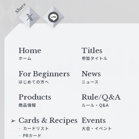
Share
X
L
i
n
e
Home
Titles
ホーム
参加タイトル
For Beginners
News
はじめての方へ
ニュース
Products
Rule/Q&A
商品情報
ルール・Q&A
Cards & Recipes
Events
カードリスト
大会・イベント
PRカード