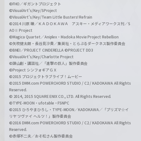
©FHO／ギガントプロジェクト
©VisualArt's/Key/SProject
©VisualArt's/Key/Team Little Busters! Refrain
©2014 川原 礫／ＫＡＤＯＫＡＷＡ アスキー・メディアワークス刊／S
AOⅡ Project
©Magica Quartet／Aniplex・Madoka Movie Project Rebellion
©矢吹健太朗・長谷見沙貴／集英社・とらぶるダークネス製作委員会
©BNEI／PROJECT CINDERELLA ©PROJECT DD3
©VisualArt's/Key/Charlotte Project
©諫山創・講談社／「進撃の巨人」製作委員会
©Project シンフォギアＧＸ
©2015 プロジェクトラブライブ！ムービー
©2015 DMM.com POWERCHORD STUDIO / C2 / KADOKAWA All Rights
Reserved.
© 2014, 2015 SQUARE ENIX CO., LTD. All Rights Reserved.
©TYPE-MOON・ufotable・FSNPC
©2015 ひろやまひろし・TYPE-MOON／KADOKAWA／「プリズマ☆イ
リヤ ツヴァイ ヘルツ！」製作委員会
©2016 DMM.com POWERCHORD STUDIO / C2 / KADOKAWA All Rights
Reserved.
©赤塚不二夫／おそ松さん製作委員会