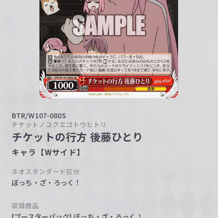
w
a
r
z
BTR/W107-080S
チケットノユクエゴトウヒトリ
チケットの行方 後藤ひとり
キャラ【Wサイド】
ネオスタンダード区分
ぼっち・ざ・ろっく！
収録商品
[ブースターパック] ぼっち・ざ・ろっく！