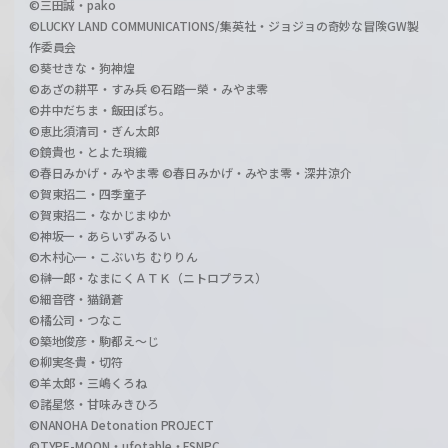
©三田誠・pako
©LUCKY LAND COMMUNICATIONS/集英社・ジョジョの奇妙な冒険GW製
作委員会
©葵せきな・狗神煌
©あざの耕平・すみ兵 ©石踏一榮・みやま零
©井中だちま・飯田ぽち。
©恵比須清司・ぎん太郎
©鏡貴也・とよた瑣織
©春日みかげ・みやま零 ©春日みかげ・みやま零・深井涼介
©賀東招二・四季童子
©賀東招二・なかじまゆか
©神坂一・あらいずみるい
©木村心一・こぶいち むりりん
©榊一郎・なまにくＡＴＫ（ニトロプラス）
©細音啓・猫鍋蒼
©橘公司・つなこ
©築地俊彦・駒都え～じ
©柳実冬貴・切符
©羊太郎・三嶋くろね
©諸星悠・甘味みきひろ
©NANOHA Detonation PROJECT
©TYPE-MOON・ufotable・FSNPC