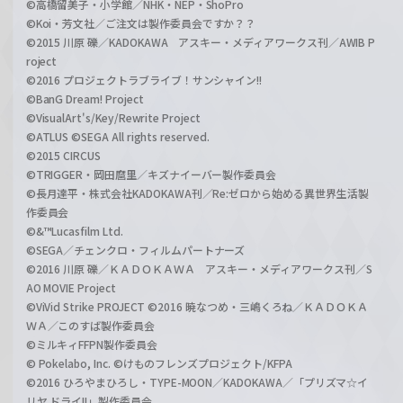
©高橋留美子・小学館／NHK・NEP・ShoPro
©Koi・芳文社／ご注文は製作委員会ですか？？
©2015 川原 礫／KADOKAWA アスキー・メディアワークス刊／AWIB P
roject
©2016 プロジェクトラブライブ！サンシャイン!!
©BanG Dream! Project
©VisualArt's/Key/Rewrite Project
©ATLUS ©SEGA All rights reserved.
©2015 CIRCUS
©TRIGGER・岡田麿里／キズナイーバー製作委員会
©長月達平・株式会社KADOKAWA刊／Re:ゼロから始める異世界生活製
作委員会
©&™Lucasfilm Ltd.
©SEGA／チェンクロ・フィルムパートナーズ
©2016 川原 礫／ＫＡＤＯＫＡＷＡ アスキー・メディアワークス刊／S
AO MOVIE Project
©ViVid Strike PROJECT ©2016 暁なつめ・三嶋くろね／ＫＡＤＯＫＡ
ＷＡ／このすば製作委員会
©ミルキィFFPN製作委員会
© Pokelabo, Inc. ©けものフレンズプロジェクト/KFPA
©2016 ひろやまひろし・TYPE-MOON／KADOKAWA／「プリズマ☆イ
リヤ ドライ!!」製作委員会