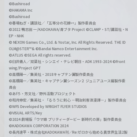
©Bushiroad
©HAKAMA Inc
©Bushiroad
©春場ねぎ・講談社／「五等分の花嫁∽」製作委員会
©2022 鴨志田 一/KADOKAWA/青ブタ Project ©CLAMP・ST/講談社・N
EP・NHK
© NEXON Games Co., Ltd. & Yostar, Inc. All Rights Reserved. THE ID
OLM@STER™& ©Bandai Namco Entertainment Inc.
©ATLUS ©SEGA All rights reserved.
©臼井儀人／双葉社・シンエイ・テレビ朝日・ADK 1993-2024 ©Front
wing/Project GPT
©高橋陽一／集英社・2018キャプテン翼製作委員会
©高橋陽一／集英社・キャプテン翼シーズン２ ジュニアユース編製作委
員会
©あfろ・芳文社／野外活動プロジェクト
©和月伸宏／集英社・「るろうに剣心 －明治剣客浪漫譚－」製作委員会
©WFS Developed by WRIGHT FLYER STUDIOS
©VISUAL ARTS/Key
©2024 劇場版「ウマ娘 プリティーダービー 新時代の扉」製作委員会
©KADOKAWA CORPORATION 2024
©長月達平・株式会社KADOKAWA刊／Re:ゼロから始める異世界生活2製