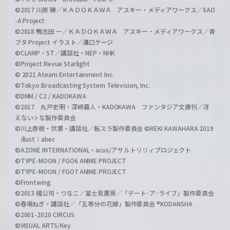
©2017 川原 礫／ＫＡＤＯＫＡＷＡ アスキー・メディアワークス／SAO
-A Project
©2018 鴨志田 一／ＫＡＤＯＫＡＷＡ アスキー・メディアワークス／青
ブタ Project イラスト／溝口ケージ
©CLAMP・ST／講談社・NEP・NHK
©Project Revue Starlight
© 2021 Ateam Entertainment Inc.
©Tokyo Broadcasting System Television, Inc.
©DMM / C2 / KADOKAWA
©2017 丸戸史明・深崎暮人・KADOKAWA ファンタジア文庫刊／冴
えない♭な製作委員会
©川上泰樹・伏瀬・講談社／転スラ製作委員会 ©REKI KAWAHARA 2019
illust：abec
©AZONE INTERNATIONAL・acus/アサルトリリィプロジェクト
©TYPE-MOON / FGO6 ANIME PROJECT
©TYPE-MOON / FGO7 ANIME PROJECT
©Frontwing
©2013 橘公司・つなこ／富士見書房／「デート･ア･ライブ」製作委員会
©春場ねぎ・講談社／「五等分の花嫁」製作委員会 ®KODANSHA
©2001-2020 CIRCUS
©VISUAL ARTS/Key