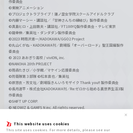
作委員会
©東映アニメーション
©プロジェクトラブライブ！蓮ノ空女学院スクールアイドルクラブ
©内藤マーシー・講談社／「甘神さんちの縁結び」製作委員会
©真島ヒロ・上田敦夫・講談社／FT100YQ製作委員会・テレビ東京
©龍幸伸／集英社・ダンダダン製作委員会
©2023 時雨沢恵一/KADOKAWA/GGO2 Project
©丸山くがね・KADOKAWA刊／劇場版「オーバーロード」聖王国編製作
委員会
© 2023 あおぎり高校 / viviON, inc.
©NANOHA 20th PROJECT
©雨森たきび／小学館／マケイン応援委員会
©防衛隊第３部隊 ©松本直也／集英社
©原悠衣・芳文社／劇場版きんいろモザイク Thank you!! 製作委員会
©長月達平・株式会社KADOKAWA刊／Re:ゼロから始める異世界生活3製
作委員会
©SHIFT UP CORP.
© NEOWIZ & GAMFS N inc. All rights reserved.
©ATLUS. ©SEGA.
✕
©GIRLS und PANZER Projekt
This website uses cookies
©GIRLS und PANZER Film Projekt
This site uses cookies. For more details, please see our
©GIRLS und PANZER Finale Projekt