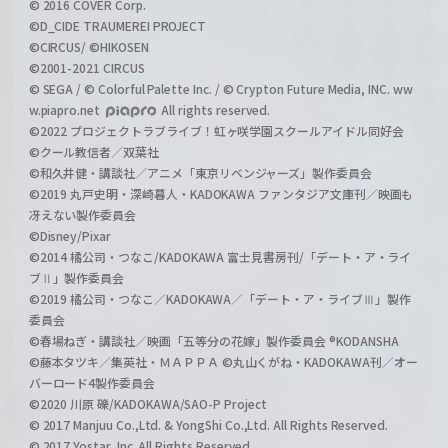
© 2016 COVER Corp.
©D_CIDE TRAUMEREI PROJECT
©CIRCUS/ ©HIKOSEN
©2001-2021 CIRCUS
© SEGA / © Colorful Palette Inc. / © Crypton Future Media, INC. ww
w.piapro.net
All rights reserved.
©2022 プロジェクトラブライブ！虹ヶ咲学園スクールアイドル同好会
©クール教信者／双葉社
©和久井健・講談社／アニメ「東京リベンジャーズ」製作委員会
©2019 丸戸史明・深崎暮人・KADOKAWA ファンタジア文庫刊／映画も
冴えない製作委員会
©Disney/Pixar
©2014 橘公司・つなこ/KADOKAWA 富士見書房刊/「デート・ア・ライ
ブⅡ」製作委員会
©2019 橘公司・つなこ／KADOKAWA／「デート・ア・ライブⅢ」製作
委員会
©春場ねぎ・講談社／映画「五等分の花嫁」製作委員会 ®KODANSHA
©藤本タツキ／集英社・ＭＡＰＰＡ ©丸山くがね・KADOKAWA刊／オー
バーロード4製作委員会
©2020 川原 礫/KADOKAWA/SAO-P Project
© 2017 Manjuu Co.,Ltd. & YongShi Co.,Ltd. All Rights Reserved.
© 2017 Yostar, Inc. All Rights Reserved.