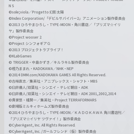
N S
©sole;viola／Progetto 幻影太陽
©Index Corporation/「デビルサバイバー2」アニメーション製作委員会
©2013 ひろやまひろし・TYPE-MOON・角川書店／「プリズマ☆イリ
ヤ」製作委員会
©Project wooser 2
©Project シンフォギアＧ
©2013 プロジェクトラブライブ！
©KLabGames
© TRIGGER・中島かずき／キルラキル製作委員会
©橙乃ままれ・KADOKAWA／NHK・NEP
©2014 DMM.com/KADOKAWA GAMES All Rights Reserved.
©古味直志／集英社・アニプレックス・シャフト・MBS
©臼井儀人/双葉社・シンエイ・テレビ朝日・ADK
©臼井儀人/双葉社・シンエイ・テレビ朝日・ADK 2001,2002,2014
©貴家悠・橘賢一／集英社・Project TERRAFORMARS
©劇場版ミルキィホームズ製作委員会
©2014 ひろやまひろし・TYPE-MOON／ＫＡＤＯＫＡＷＡ 角川書店刊／
「プリズマ☆イリヤ ツヴァイ！」製作委員会
©CyberAgent, Inc. All Rights Reserved.
©CyberAgent, Inc. /ガールフレンド（仮）製作委員会