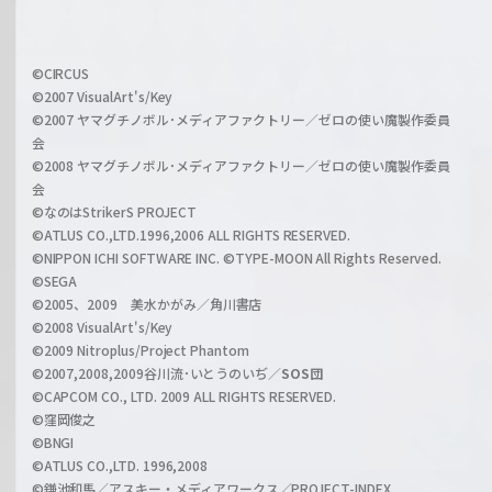
f
h
f
w
i
a
©CIRCUS
c
©2007 VisualArt's/Key
r
i
©2007 ヤマグチノボル･メディアファクトリー／ゼロの使い魔製作委員
z
会
a
©2008 ヤマグチノボル･メディアファクトリー／ゼロの使い魔製作委員
l
会
C
©なのはStrikerS PROJECT
h
©ATLUS CO.,LTD.1996,2006 ALL RIGHTS RESERVED.
a
©NIPPON ICHI SOFTWARE INC. ©TYPE-MOON All Rights Reserved.
n
©SEGA
©2005、2009 美水かがみ／角川書店
n
©2008 VisualArt's/Key
e
©2009 Nitroplus/Project Phantom
l
©2007,2008,2009谷川流･いとうのいぢ／
SOS団
©CAPCOM CO., LTD. 2009 ALL RIGHTS RESERVED.
©窪岡俊之
©BNGI
©ATLUS CO.,LTD. 1996,2008
©鎌池和馬／アスキー・メディアワークス／PROJECT-INDEX