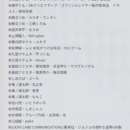
©蝸牛くも・SBクリエイティブ／ゴブリンスレイヤー製作委員会 イラ
スト／神奈月昇
©暁なつめ・カカオ・ランタン
©暁なつめ・三嶋くろね
©岩井恭平・るろお
©上栖綴人・Nitroplus
©春日部タケル・ユキヲ
©枯野瑛・ｕｅ ©気がつけば毛玉・かにビーム
©久慈マサムネ・平つくね
©久慈マサムネ・Hisasi
©島田フミカネ・築地俊彦・月並甲介・ヤマグチノボル
©島田フミカネ・南房秀久・飯沼俊規
©しめさば・ぶーた
©竜ノ湖太郎・天之有
©竜ノ湖太郎・焦茶
©竜ノ湖太郎・ももこ
©谷川流・いとうのいぢ
©月夜涙・しおこんぶ
©水野良・グループSNE・出渕裕・左
©三田誠・pako
©LUCKY LAND COMMUNICATIONS/集英社・ジョジョの奇妙な冒険GW製