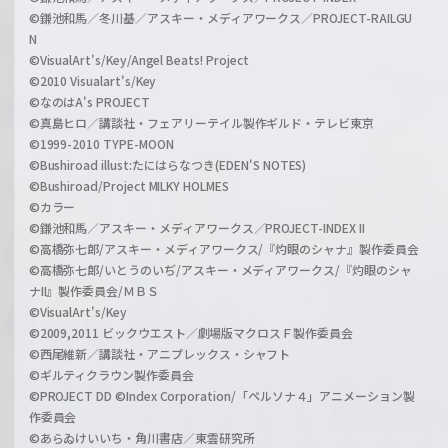
©鎌池和馬／冬川基／アスキー・メディアワークス／PROJECT-RAILGU
N
©VisualArt's/Key/Angel Beats! Project
©2010 Visualart's/Key
©なのはA's PROJECT
©真島ヒロ／講談社・フェアリーテイル製作ギルド・テレビ東京
©1999-2010 TYPE-MOON
©Bushiroad illust:たにはらなつき(EDEN'S NOTES)
©Bushiroad/Project MILKY HOLMES
©カラー
©鎌池和馬／アスキー・メディアワークス／PROJECT-INDEX II
©高橋弥七郎/アスキー・メディアワークス/『灼眼のシャナ』製作委員会
©高橋弥七郎/いとうのいぢ/アスキー・メディアワークス/『灼眼のシャ
ナII』製作委員会/ＭＢＳ
©VisualArt's/Key
©2009,2011 ビックウエスト／劇場版マクロスＦ製作委員会
©西尾維新／講談社・アニプレックス・シャフト
©ギルティクラウン製作委員会
©PROJECT DD ©Index Corporation/「ペルソナ４」アニメーション製
作委員会
©あらゐけいいち・角川書店／東雲研究所