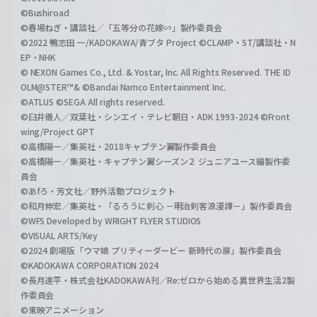
©Bushiroad
©春場ねぎ・講談社／「五等分の花嫁∽」製作委員会
©2022 鴨志田 一/KADOKAWA/青ブタ Project ©CLAMP・ST/講談社・N
EP・NHK
© NEXON Games Co., Ltd. & Yostar, Inc. All Rights Reserved. THE ID
OLM@STER™& ©Bandai Namco Entertainment Inc.
©ATLUS ©SEGA All rights reserved.
©臼井儀人／双葉社・シンエイ・テレビ朝日・ADK 1993-2024 ©Front
wing/Project GPT
©高橋陽一／集英社・2018キャプテン翼製作委員会
©高橋陽一／集英社・キャプテン翼シーズン２ ジュニアユース編製作委
員会
©あfろ・芳文社／野外活動プロジェクト
©和月伸宏／集英社・「るろうに剣心 －明治剣客浪漫譚－」製作委員会
©WFS Developed by WRIGHT FLYER STUDIOS
©VISUAL ARTS/Key
©2024 劇場版「ウマ娘 プリティーダービー 新時代の扉」製作委員会
©KADOKAWA CORPORATION 2024
©長月達平・株式会社KADOKAWA刊／Re:ゼロから始める異世界生活2製
作委員会
©東映アニメーション