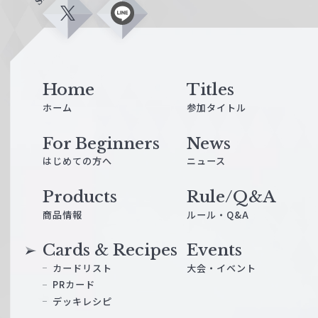
X
L
i
n
e
Home
Titles
ホーム
参加タイトル
For Beginners
News
はじめての方へ
ニュース
Products
Rule/Q&A
商品情報
ルール・Q&A
Cards & Recipes
Events
カードリスト
大会・イベント
PRカード
デッキレシピ