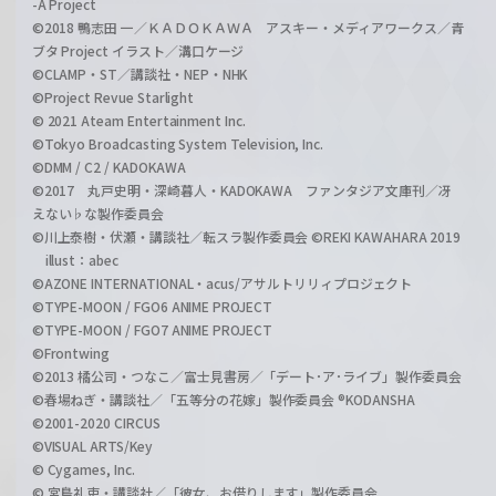
-A Project
©2018 鴨志田 一／ＫＡＤＯＫＡＷＡ アスキー・メディアワークス／青
ブタ Project イラスト／溝口ケージ
©CLAMP・ST／講談社・NEP・NHK
©Project Revue Starlight
© 2021 Ateam Entertainment Inc.
©Tokyo Broadcasting System Television, Inc.
©DMM / C2 / KADOKAWA
©2017 丸戸史明・深崎暮人・KADOKAWA ファンタジア文庫刊／冴
えない♭な製作委員会
©川上泰樹・伏瀬・講談社／転スラ製作委員会 ©REKI KAWAHARA 2019
illust：abec
©AZONE INTERNATIONAL・acus/アサルトリリィプロジェクト
©TYPE-MOON / FGO6 ANIME PROJECT
©TYPE-MOON / FGO7 ANIME PROJECT
©Frontwing
©2013 橘公司・つなこ／富士見書房／「デート･ア･ライブ」製作委員会
©春場ねぎ・講談社／「五等分の花嫁」製作委員会 ®KODANSHA
©2001-2020 CIRCUS
©VISUAL ARTS/Key
© Cygames, Inc.
© 宮島礼吏・講談社／「彼女、お借りします」製作委員会