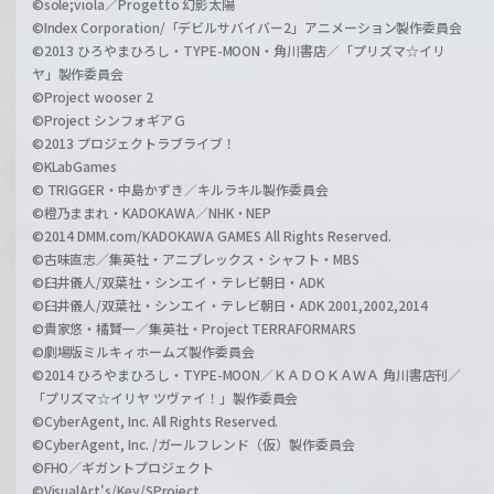
©sole;viola／Progetto 幻影太陽
©Index Corporation/「デビルサバイバー2」アニメーション製作委員会
©2013 ひろやまひろし・TYPE-MOON・角川書店／「プリズマ☆イリ
ヤ」製作委員会
©Project wooser 2
©Project シンフォギアＧ
©2013 プロジェクトラブライブ！
©KLabGames
© TRIGGER・中島かずき／キルラキル製作委員会
©橙乃ままれ・KADOKAWA／NHK・NEP
©2014 DMM.com/KADOKAWA GAMES All Rights Reserved.
©古味直志／集英社・アニプレックス・シャフト・MBS
©臼井儀人/双葉社・シンエイ・テレビ朝日・ADK
©臼井儀人/双葉社・シンエイ・テレビ朝日・ADK 2001,2002,2014
©貴家悠・橘賢一／集英社・Project TERRAFORMARS
©劇場版ミルキィホームズ製作委員会
©2014 ひろやまひろし・TYPE-MOON／ＫＡＤＯＫＡＷＡ 角川書店刊／
「プリズマ☆イリヤ ツヴァイ！」製作委員会
©CyberAgent, Inc. All Rights Reserved.
©CyberAgent, Inc. /ガールフレンド（仮）製作委員会
©FHO／ギガントプロジェクト
©VisualArt's/Key/SProject