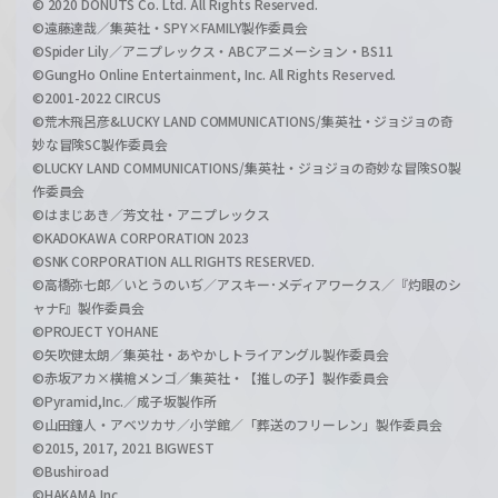
© 2020 DONUTS Co. Ltd. All Rights Reserved.
©遠藤達哉／集英社・SPY×FAMILY製作委員会
©Spider Lily／アニプレックス・ABCアニメーション・BS11
©GungHo Online Entertainment, Inc. All Rights Reserved.
©2001-2022 CIRCUS
©荒木飛呂彦&LUCKY LAND COMMUNICATIONS/集英社・ジョジョの奇
妙な冒険SC製作委員会
©LUCKY LAND COMMUNICATIONS/集英社・ジョジョの奇妙な冒険SO製
作委員会
©はまじあき／芳文社・アニプレックス
©KADOKAWA CORPORATION 2023
©SNK CORPORATION ALL RIGHTS RESERVED.
©高橋弥七郎／いとうのいぢ／アスキー･メディアワークス／『灼眼のシ
ャナF』製作委員会
©PROJECT YOHANE
©矢吹健太朗／集英社・あやかしトライアングル製作委員会
©赤坂アカ×横槍メンゴ／集英社・【推しの子】製作委員会
©Pyramid,Inc.／成子坂製作所
©山田鐘人・アベツカサ／小学館／「葬送のフリーレン」製作委員会
©2015, 2017, 2021 BIGWEST
©Bushiroad
©HAKAMA Inc