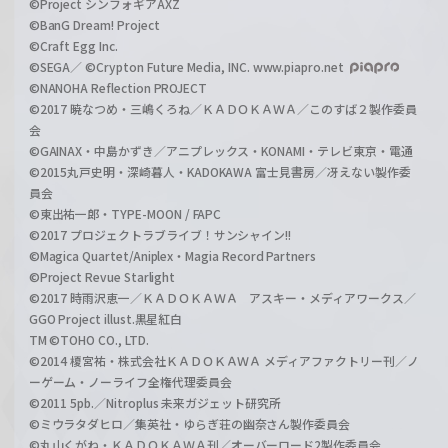
©Project シンフォギアAXZ
©BanG Dream! Project
©Craft Egg Inc.
©SEGA／ ©Crypton Future Media, INC. www.piapro.net
©NANOHA Reflection PROJECT
©2017 暁なつめ・三嶋くろね／ＫＡＤＯＫＡＷＡ／このすば２製作委員
会
©GAINAX・中島かずき／アニプレックス・KONAMI・テレビ東京・電通
©2015丸戸史明・深崎暮人・KADOKAWA 富士見書房／冴えない製作委
員会
©東出祐一郎・TYPE-MOON / FAPC
©2017 プロジェクトラブライブ！サンシャイン!!
©Magica Quartet/Aniplex・Magia Record Partners
©Project Revue Starlight
©2017 時雨沢恵一／ＫＡＤＯＫＡＷＡ アスキー・メディアワークス／
GGO Project illust.黒星紅白
TM ©TOHO CO., LTD.
©2014 榎宮祐・株式会社ＫＡＤＯＫＡＷＡ メディアファクトリー刊／ノ
ーゲーム・ノーライフ全権代理委員会
©2011 5pb.／Nitroplus 未来ガジェット研究所
©ミウラタダヒロ／集英社・ゆらぎ荘の幽奈さん製作委員会
©丸山くがね・ＫＡＤＯＫＡＷＡ刊／オーバーロード2製作委員会