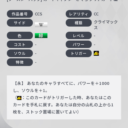
CCS
CC
作品番号
レアリティ
クライマック
サイド
種類
ス
-
色
レベル
-
-
コスト
パワー
-
ソウル
トリガー
-
特徴
【永】 あなたのキャラすべてに、パワーを＋1000
し、ソウルを＋1。
（
：このカードがトリガーした時、あなたはこの
カードを手札に戻す。あなたは自分の山札の上から1
枚を、ストック置場に置いてよい）