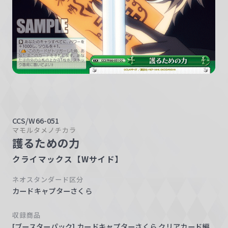
w
a
r
z
CCS/W66-051
マモルタメノチカラ
護るための力
クライマックス【Wサイド】
ネオスタンダード区分
カードキャプターさくら
収録商品
[ブースターパック] カードキャプターさくら クリアカード編