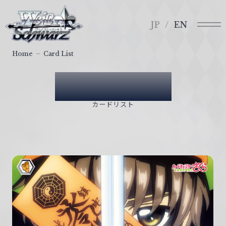
メ
ヴ
ニ
ァ
JP
EN
ュ
イ
ー
ス
Home
Card List
シ
ュ
Card List
ヴ
ァ
カードリスト
ル
ツ
｜
W
e
i
ß
S
c
h