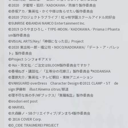
©2020 夕蜜柑・狐印／KADOKAWA／防振り製作委員会
©赤坂アカ／集英社・かぐや様は告らせたい製作委員会
©2020 プロジェクトラブライブ！虹ヶ咲学園スクールアイドル同好会
©SUNRISE ©BANDAI NAMCO Entertainment Inc.
©2019 ひろやまひろし・TYPE-MOON／KADOKAWA／Prisma☆Phanta
sm製作委員会
©VISUAL ARTS/Key/「神様になった日」Project
©2020 東出祐一郎・橘公司・NOCO/KADOKAWA/「デート・ア・バレッ
ト」製作委員会
©Project シンフォギアＸＶ
© Koi・芳文社／ご注文はBLOOM製作委員会ですか？
©春場ねぎ・講談社／「五等分の花嫁∬」製作委員会 ®KODANSHA
©葦原大介／集英社・テレビ朝日・東映アニメーション
©VANGUARD overDress Character Design ©2021 CLAMP・ST de
sign:伊藤彰 illust:Kinema citrus/獣道
©理不尽な孫の手/MFブックス/「無職転生」製作委員会
©irodori ent post
© MARVEL
©大森藤ノ・SBクリエイティブ/ダンまち4製作委員会
© 2016 COVER Corp.
©D_CIDE TRAUMEREI PROJECT