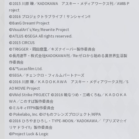
©2015 川原 礫／KADOKAWA アスキー・メディアワークス刊／AWIB P
roject
©2016 プロジェクトラブライブ！サンシャイン!!
©BanG Dream! Project
©VisualArt's/Key/Rewrite Project
©ATLUS ©SEGA All rights reserved.
©2015 CIRCUS
©TRIGGER・岡田麿里／キズナイーバー製作委員会
©長月達平・株式会社KADOKAWA刊／Re:ゼロから始める異世界生活製
作委員会
©&™Lucasfilm Ltd.
©SEGA／チェンクロ・フィルムパートナーズ
©2016 川原 礫／ＫＡＤＯＫＡＷＡ アスキー・メディアワークス刊／S
AO MOVIE Project
©ViVid Strike PROJECT ©2016 暁なつめ・三嶋くろね／ＫＡＤＯＫＡ
ＷＡ／このすば製作委員会
©ミルキィFFPN製作委員会
© Pokelabo, Inc. ©けものフレンズプロジェクト/KFPA
©2016 ひろやまひろし・TYPE-MOON／KADOKAWA／「プリズマ☆イ
リヤ ドライ!!」製作委員会
©Project Luck & Logic