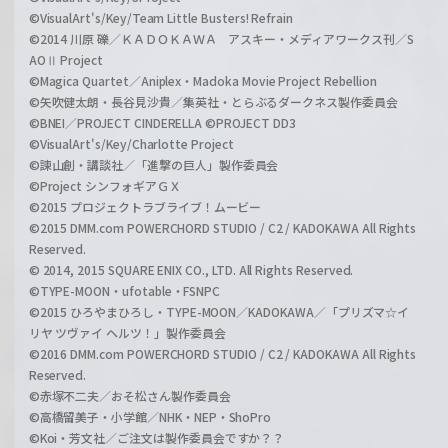
©VisualArt's/Key/Team Little Busters! Refrain
©2014 川原 礫／ＫＡＤＯＫＡＷＡ アスキー・メディアワークス刊／S
AOⅡ Project
©Magica Quartet／Aniplex・Madoka Movie Project Rebellion
©矢吹健太朗・長谷見沙貴／集英社・とらぶるダークネス製作委員会
©BNEI／PROJECT CINDERELLA ©PROJECT DD3
©VisualArt's/Key/Charlotte Project
©諫山創・講談社／「進撃の巨人」製作委員会
©Project シンフォギアＧＸ
©2015 プロジェクトラブライブ！ムービー
©2015 DMM.com POWERCHORD STUDIO / C2 / KADOKAWA All Rights
Reserved.
© 2014, 2015 SQUARE ENIX CO., LTD. All Rights Reserved.
©TYPE-MOON・ufotable・FSNPC
©2015 ひろやまひろし・TYPE-MOON／KADOKAWA／「プリズマ☆イ
リヤ ツヴァイ ヘルツ！」製作委員会
©2016 DMM.com POWERCHORD STUDIO / C2 / KADOKAWA All Rights
Reserved.
©赤塚不二夫／おそ松さん製作委員会
©高橋留美子・小学館／NHK・NEP・ShoPro
©Koi・芳文社／ご注文は製作委員会ですか？？