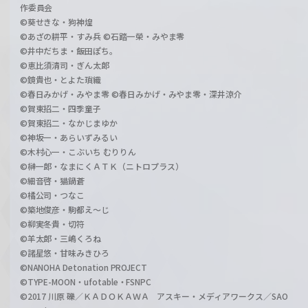
作委員会
©葵せきな・狗神煌
©あざの耕平・すみ兵 ©石踏一榮・みやま零
©井中だちま・飯田ぽち。
©恵比須清司・ぎん太郎
©鏡貴也・とよた瑣織
©春日みかげ・みやま零 ©春日みかげ・みやま零・深井涼介
©賀東招二・四季童子
©賀東招二・なかじまゆか
©神坂一・あらいずみるい
©木村心一・こぶいち むりりん
©榊一郎・なまにくＡＴＫ（ニトロプラス）
©細音啓・猫鍋蒼
©橘公司・つなこ
©築地俊彦・駒都え～じ
©柳実冬貴・切符
©羊太郎・三嶋くろね
©諸星悠・甘味みきひろ
©NANOHA Detonation PROJECT
©TYPE-MOON・ufotable・FSNPC
©2017 川原 礫／ＫＡＤＯＫＡＷＡ アスキー・メディアワークス／SAO