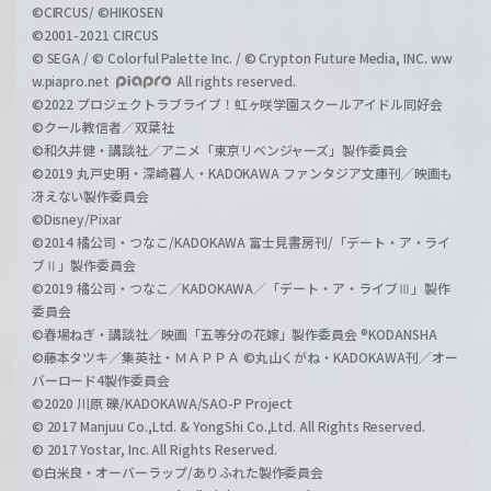
©CIRCUS/ ©HIKOSEN
©2001-2021 CIRCUS
© SEGA / © Colorful Palette Inc. / © Crypton Future Media, INC. ww
w.piapro.net
All rights reserved.
©2022 プロジェクトラブライブ！虹ヶ咲学園スクールアイドル同好会
©クール教信者／双葉社
©和久井健・講談社／アニメ「東京リベンジャーズ」製作委員会
©2019 丸戸史明・深崎暮人・KADOKAWA ファンタジア文庫刊／映画も
冴えない製作委員会
©Disney/Pixar
©2014 橘公司・つなこ/KADOKAWA 富士見書房刊/「デート・ア・ライ
ブⅡ」製作委員会
©2019 橘公司・つなこ／KADOKAWA／「デート・ア・ライブⅢ」製作
委員会
©春場ねぎ・講談社／映画「五等分の花嫁」製作委員会 ®KODANSHA
©藤本タツキ／集英社・ＭＡＰＰＡ ©丸山くがね・KADOKAWA刊／オー
バーロード4製作委員会
©2020 川原 礫/KADOKAWA/SAO-P Project
© 2017 Manjuu Co.,Ltd. & YongShi Co.,Ltd. All Rights Reserved.
© 2017 Yostar, Inc. All Rights Reserved.
©白米良・オーバーラップ/ありふれた製作委員会