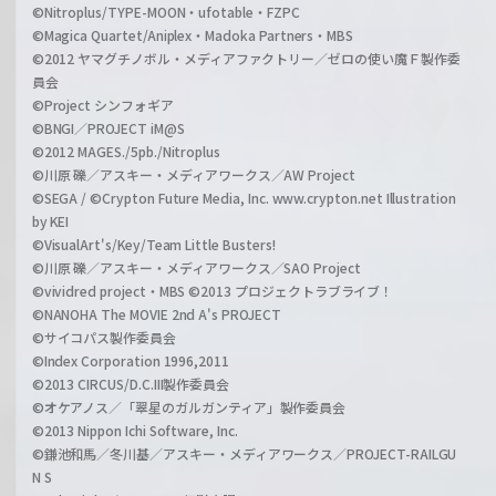
©Nitroplus/TYPE-MOON・ufotable・FZPC
©Magica Quartet/Aniplex・Madoka Partners・MBS
©2012 ヤマグチノボル・メディアファクトリー／ゼロの使い魔Ｆ製作委
員会
©Project シンフォギア
©BNGI／PROJECT iM@S
©2012 MAGES./5pb./Nitroplus
©川原 礫／アスキー・メディアワークス／AW Project
©SEGA / ©Crypton Future Media, Inc. www.crypton.net Illustration
by KEI
©VisualArt's/Key/Team Little Busters!
©川原 礫／アスキー・メディアワークス／SAO Project
©vividred project・MBS ©2013 プロジェクトラブライブ！
©NANOHA The MOVIE 2nd A's PROJECT
©サイコパス製作委員会
©Index Corporation 1996,2011
©2013 CIRCUS/D.C.III製作委員会
©オケアノス／「翠星のガルガンティア」製作委員会
©2013 Nippon Ichi Software, Inc.
©鎌池和馬／冬川基／アスキー・メディアワークス／PROJECT-RAILGU
N S