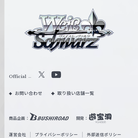
ヴ
ァ
イ
ス
シ
ュ
ヴ
ァ
ル
Official
X
Y
ツ
o
｜
お問い合わせ
取り扱い店舗一覧
u
W
T
e
u
i
b
商品企画：
開発：
ß
e
S
O
運営会社
プライバシーポリシー
外部送信ポリシー
c