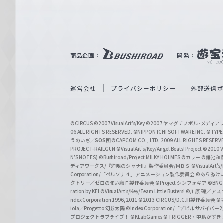
ァ
ル
ツ
｜
商品企画：
開発：
W
e
i
運営会社
プライバシーポリシー
外部送信
ß
S
©CIRCUS
©2007 VisualArt's/Key
©2007 ヤマグチノボル･メデ
c
06 ALL RIGHTS RESERVED.
©NIPPON ICHI SOFTWARE INC. ©TYPE-
うのいぢ／
SOS団
©CAPCOM CO., LTD. 2009 ALL RIGHTS RESERV
h
PROJECT-RAILGUN
©VisualArt's/Key/Angel Beats! Project
©2010 Vi
w
N'S NOTES)
©Bushiroad/Project MILKY HOLMES
©カラー
©鎌池和馬
ディアワークス/『灼眼のシャナII』製作委員会/ＭＢＳ
©VisualArt's
a
Corporation/「ペルソナ４」アニメーション製作委員会
©あらゐけ
クトリー／ゼロの使い魔Ｆ製作委員会
©Project シンフォギア
©BNG
r
ration by KEI
©VisualArt's/Key/Team Little Busters!
©川原 礫／アスキ
z
ndex Corporation 1996,2011
©2013 CIRCUS/D.C.III製作委員会
©
iola／Progetto 幻影太陽
©Index Corporation/「デビルサバ
プロジェクトラブライブ！
©KLabGames
© TRIGGER・中島か