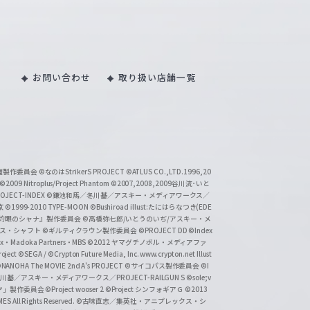
お問い合わせ
取り扱い店舗一覧
い魔製作委員会
©なのはStrikerS PROJECT
©ATLUS CO.,LTD.1996,20
©2009 Nitroplus/Project Phantom
©2007,2008,2009谷川流･いと
CT-INDEX
©鎌池和馬／冬川基／アスキー・メディアワークス／
京
©1999-2010 TYPE-MOON
©Bushiroad illust:たにはらなつき(EDE
『灼眼のシャナ』製作委員会
©高橋弥七郎/いとうのいぢ/アスキー・メ
クス・シャフト
©ギルティクラウン製作委員会
©PROJECT DD ©Index
lex・Madoka Partners・MBS
©2012 ヤマグチノボル・メディアファ
ject
©SEGA / ©Crypton Future Media, Inc. www.crypton.net Illust
NANOHA The MOVIE 2nd A's PROJECT
©サイコパス製作委員会
©I
基／アスキー・メディアワークス／PROJECT-RAILGUN S
©sole;v
リヤ」製作委員会
©Project wooser 2
©Project シンフォギアＧ
©2013
 All Rights Reserved.
©古味直志／集英社・アニプレックス・シ