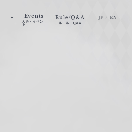
Events
Rule/Q&A
JP
EN
大会・イベン
ルール・Q&A
ト