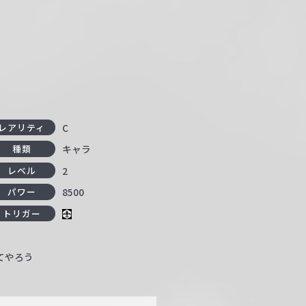
C
レアリティ
キャラ
種類
2
レベル
8500
パワー
トリガー
てやろう