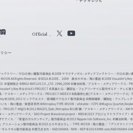
デッキレシピ
Official
X
Y
o
ポリシー
u
T
u
ィアファクトリー／ゼロの使い魔製作委員会
©2008 ヤマグチノボル･メディアファクトリー／ゼロの使
b
MOON All Rights Reserved.
©SEGA
©2005、2009 美水かがみ／角川書店
©2008 VisualArt's/Key
ED.
©窪岡俊之
©BNGI
©ATLUS CO.,LTD. 1996,2008
©鎌池和馬／アスキー・メディアワークス／PROJE
e
sualart's/Key
©なのはA's PROJECT
©真島ヒロ／講談社・フェアリーテイル製作ギルド・テレビ東
／アスキー・メディアワークス／PROJECT-INDEX II
©高橋弥七郎/アスキー・メディアワークス/
O
/Key
©2009,2011 ビックウエスト／劇場版マクロスＦ製作委員会
©西尾維新／講談社・アニプレッ
f
いいち・角川書店／東雲研究所
©Nitroplus/TYPE-MOON・ufotable・FZPC
©Magica Quartet/Anip
I／PROJECT iM@S
©2012 MAGES./5pb./Nitroplus
©川原 礫／アスキー・メディアワークス／AW Pro
f
ー・メディアワークス／SAO Project
©vividred project・MBS ©2013 プロジェクトラブライブ！
©
i
オケアノス／「翠星のガルガンティア」製作委員会
©2013 Nippon Ichi Software, Inc.
©鎌池和馬／冬川
イバー2」アニメーション製作委員会
©2013 ひろやまひろし・TYPE-MOON・角川書店／「プリズマ☆イ
c
ずき／キルラキル製作委員会
©橙乃ままれ・KADOKAWA／NHK・NEP
©2014 DMM.com/KADOKAWA GAMES