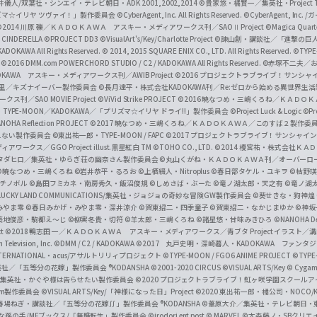
井儀人/双葉社・シンエイ・テレビ朝日・ADK 2001,2002,2014
©貴家悠・橘賢一／集英社・Project T
i
リズマ☆イリヤ ツヴァイ！」製作委員会
©CyberAgent, Inc. All Rights Reserved.
©CyberAgent, I
a
©2014 川原 礫／ＫＡＤＯＫＡＷＡ アスキー・メディアワークス刊／SAOⅡ Project
©Magica Quart
CINDERELLA ©PROJECT DD3
©VisualArt's/Key/Charlotte Project
©諫山創・講談社／「進撃の巨
l
DOKAWA All Rights Reserved.
© 2014, 2015 SQUARE ENIX CO., LTD. All Rights Reserved.
©TYPE
会
©2016 DMM.com POWERCHORD STUDIO / C2 / KADOKAWA All Rights Reserved.
©赤塚不二夫／
C
DOKAWA アスキー・メディアワークス刊／AWIB Project
©2016 プロジェクトラブライブ！サンシャイ
h
田麿里／キズナイーバー製作委員会
©長月達平・株式会社KADOKAWA刊／Re:ゼロから始める異世界生
／SAO MOVIE Project
©ViVid Strike PROJECT ©2016 暁なつめ・三嶋くろね／Ｋ
a
・TYPE-MOON／KADOKAWA／「プリズマ☆イリヤ ドライ!!」製作委員会
©Project Luck & Logic
©P
NOHA Reflection PROJECT
©2017 暁なつめ・三嶋くろね／ＫＡＤＯＫＡＷＡ／このすば２製作委
n
冴えない製作委員会
©東出祐一郎・TYPE-MOON / FAPC
©2017 プロジェクトラブライブ！サンシャイン!
n
クス／GGO Project illust.黒星紅白
TM ©TOHO CO., LTD.
©2014 榎宮祐・株式会社Ｋ
タダヒロ／集英社・ゆらぎ荘の幽奈さん製作委員会
©丸山くがね・ＫＡＤＯＫＡＷＡ刊／オーバーロ
e
©暁なつめ・三嶋くろね
©岩井恭平・るろお
©上栖綴人・Nitroplus
©春日部タケル・ユキヲ
©枯野瑛
グチノボル
©島田フミカネ・南房秀久・飯沼俊規
©しめさば・ぶーた
©竜ノ湖太郎・天之有
©竜ノ湖
l
LUCKY LAND COMMUNICATIONS/集英社・ジョジョの奇妙な冒険GW製作委員会
©葵せきな・狗神煌
みやま零 ©春日みかげ・みやま零・深井涼介
©賀東招二・四季童子
©賀東招二・なかじまゆか
©神坂
築地俊彦・駒都え～じ
©柳実冬貴・切符
©羊太郎・三嶋くろね
©諸星悠・甘味みきひろ
©NANOHA De
t
©2018 鴨志田 一／ＫＡＤＯＫＡＷＡ アスキー・メディアワークス／青ブタ Project イラスト／
Television, Inc.
©DMM / C2 / KADOKAWA
©2017 丸戸史明・深崎暮人・KADOKAWA ファン
INTERNATIONAL・acus/アサルトリリィプロジェクト
©TYPE-MOON / FGO6 ANIME PROJECT
©TYPE
社／「五等分の花嫁」製作委員会 ®KODANSHA
©2001-2020 CIRCUS
©VISUAL ARTS/Key
© Cygame
／集英社・かぐや様は告らせたい製作委員会
©2020 プロジェクトラブライブ！虹ヶ咲学園スクール
asm製作委員会
©VISUAL ARTS/Key/「神様になった日」Project
©2020 東出祐一郎・橘公司・NOCO
春場ねぎ・講談社／「五等分の花嫁∬」製作委員会 ®KODANSHA
©葦原大介／集英社・テレビ朝日・
な孫の手/MFブックス/「無職転生」製作委員会
©irodori ent post
© MARVEL
©大森藤ノ・SBクリエ