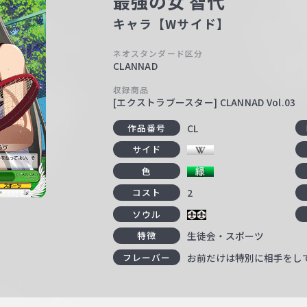
最強の女 智代
キャラ【Wサイド】
ネオスタンダード区分
CLANNAD
収録商品
[エクストラブースター] CLANNAD Vol.03
CL
作品番号
サイド
色
2
コスト
ソウル
生徒会・スポーツ
特徴
お前だけは特別に相手をし
フレーバー