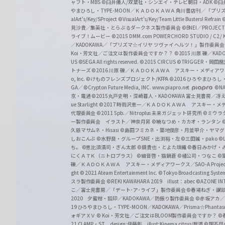
ャフト・MBS
©臼井儀人/双葉社・シンエイ・テレビ朝日・ADK
©臼
やまひろし・TYPE-MOON／ＫＡＤＯＫＡＷＡ 角川書店刊／「プ
alArt's/Key/SProject
©VisualArt's/Key/Team Little Busters! Refrain
見沙貴／集英社・とらぶるダークネス製作委員会
©BNEI／PROJECT 
ライブ！ムービー
©2015 DMM.com POWERCHORD STUDIO / C2 / KA
／KADOKAWA／「プリズマ☆イリヤ ツヴァイ ヘルツ！」製作委員
Koi・芳文社／ご注文は製作委員会ですか？？
©2015 川原 礫／KA
US ©SEGA All rights reserved.
©2015 CIRCUS
©TRIGGER・岡
トナーズ
©2016 川原 礫／ＫＡＤＯＫＡＷＡ アスキー・メディアワークス刊
o, Inc. ©けものフレンズプロジェクト/KFPA
©2016 ひろやまひろし
GA／ ©Crypton Future Media, INC. www.piapro.net
©NA
京・電通
©2015丸戸史明・深崎暮人・KADOKAWA 富士見書房／
ue Starlight
©2017 時雨沢恵一／ＫＡＤＯＫＡＷＡ アスキー・メディアワー
代理委員会
©2011 5pb.／Nitroplus 未来ガジェット研究所
©ミウラ
ー製作委員会 イラスト／神奈月昇
©暁なつめ・カカオ・ランタン
久慈マサムネ・Hisasi
©島田フミカネ・築地俊彦・月並甲介・ヤマ
しおこんぶ
©水野良・グループSNE・出渕裕・左
©三田誠・pako
©
ち。
©恵比須清司・ぎん太郎
©鏡貴也・とよた瑣織
©春日みかげ・
にくＡＴＫ（ニトロプラス）
©細音啓・猫鍋蒼
©橘公司・つなこ
©
礫／ＫＡＤＯＫＡＷＡ アスキー・メディアワークス／SAO-A Projec
ght
© 2021 Ateam Entertainment Inc.
©Tokyo Broadcasting System 
スラ製作委員会 ©REKI KAWAHARA 2019 illust：abec
©AZONE 
こ／富士見書房／「デート･ア･ライブ」製作委員会
©春場ねぎ・講談
2020 夕蜜柑・狐印／KADOKAWA／防振り製作委員会
©赤坂アカ
19 ひろやまひろし・TYPE-MOON／KADOKAWA／Prisma☆Phant
ォギアＸＶ
© Koi・芳文社／ご注文はBLOOM製作委員会ですか？
©
21 CLAMP・ST design:伊藤彰 illust:Kinema citrus/獣道
©理不尽