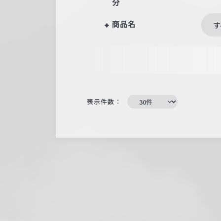
分
商品名
す
表示件数：