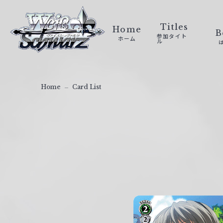
ヴ
ァ
Titles
Home
B
参加タイト
ホーム
イ
ル
ス
シ
ュ
Home
Card List
ヴ
ァ
ル
ツ
｜
W
e
i
ß
S