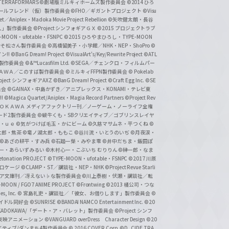
ERRAFORMARS
©劇場版ミルキィホームズ製作委員会
©2014 ひろ
nc. /ガールフレンド（仮）製作委員会
©FHO／ギガントプロジェクト
©Visu
et／Aniplex・Madoka Movie Project Rebellion
©矢吹健太朗・長谷
人」製作委員会
©Project シンフォギアＧＸ
©2015 プロジェクトラブ
-MOON・ufotable・FSNPC
©2015 ひろやまひろし・TYPE-MOON
おそ松さん製作委員会
©高橋留美子・小学館／NHK・NEP・ShoPro
©
ン!!
©BanG Dream! Project
©VisualArt's/Key/Rewrite Project
©ATL
活製作委員会
©&™Lucasfilm Ltd.
©SEGA／チェンクロ・フィルムパー
ＡＤＯＫＡＷＡ／このすば製作委員会
©ミルキィFFPN製作委員会
© Pokelab
roject シンフォギアAXZ
©BanG Dream! Project
©Craft Egg Inc.
©SE
員会
©GAINAX・中島かずき／アニプレックス・KONAMI・テレビ東
!
©Magica Quartet/Aniplex・Magia Record Partners
©Project Rev
ＡＤＯＫＡＷＡ メディアファクトリー刊／ノーゲーム・ノーライフ全権
ード2製作委員会
©蝸牛くも・SBクリエイティブ／ゴブリンスレイヤ
・ｕｅ ©気がつけば毛玉・かにビーム
©久慈マサムネ・平つくね
©
太郎・焦茶
©竜ノ湖太郎・ももこ
©谷川流・いとうのいぢ
©月夜涙・
©あざの耕平・すみ兵 ©石踏一榮・みやま零
©井中だちま・飯田ぽ
一・あらいずみるい
©木村心一・こぶいち むりりん
©榊一郎・なま
tonation PROJECT
©TYPE-MOON・ufotable・FSNPC
©2017 川原
溝口ケージ
©CLAMP・ST／講談社・NEP・NHK
©Project Revue Starli
タジア文庫刊／冴えない♭な製作委員会
©川上泰樹・伏瀬・講談社／転
-MOON / FGO7 ANIME PROJECT
©Frontwing
©2013 橘公司・つな
s, Inc.
© 宮島礼吏・講談社／「彼女、お借りします」製作委員会
©
アイドル同好会
©SUNRISE ©BANDAI NAMCO Entertainment Inc.
©20
/KADOKAWA/「デート・ア・バレット」製作委員会
©Project シンフ
東映アニメーション
©VANGUARD overDress Character Design ©20
イティブ/ダンまち4製作委員会
© 2016 COVER Corp.
©D_CIDE TRA