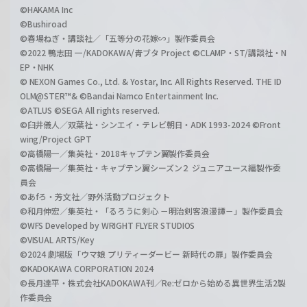
©HAKAMA Inc
©Bushiroad
©春場ねぎ・講談社／「五等分の花嫁∽」製作委員会
©2022 鴨志田 一/KADOKAWA/青ブタ Project ©CLAMP・ST/講談社・N
EP・NHK
© NEXON Games Co., Ltd. & Yostar, Inc. All Rights Reserved. THE ID
OLM@STER™& ©Bandai Namco Entertainment Inc.
©ATLUS ©SEGA All rights reserved.
©臼井儀人／双葉社・シンエイ・テレビ朝日・ADK 1993-2024 ©Front
wing/Project GPT
©高橋陽一／集英社・2018キャプテン翼製作委員会
©高橋陽一／集英社・キャプテン翼シーズン２ ジュニアユース編製作委
員会
©あfろ・芳文社／野外活動プロジェクト
©和月伸宏／集英社・「るろうに剣心 －明治剣客浪漫譚－」製作委員会
©WFS Developed by WRIGHT FLYER STUDIOS
©VISUAL ARTS/Key
©2024 劇場版「ウマ娘 プリティーダービー 新時代の扉」製作委員会
©KADOKAWA CORPORATION 2024
©長月達平・株式会社KADOKAWA刊／Re:ゼロから始める異世界生活2製
作委員会