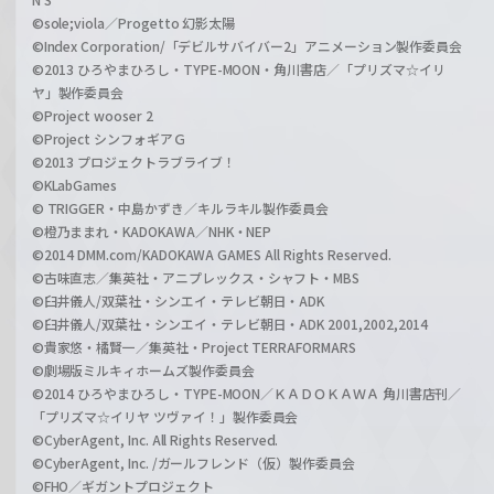
©sole;viola／Progetto 幻影太陽
©Index Corporation/「デビルサバイバー2」アニメーション製作委員会
©2013 ひろやまひろし・TYPE-MOON・角川書店／「プリズマ☆イリ
ヤ」製作委員会
©Project wooser 2
©Project シンフォギアＧ
©2013 プロジェクトラブライブ！
©KLabGames
© TRIGGER・中島かずき／キルラキル製作委員会
©橙乃ままれ・KADOKAWA／NHK・NEP
©2014 DMM.com/KADOKAWA GAMES All Rights Reserved.
©古味直志／集英社・アニプレックス・シャフト・MBS
©臼井儀人/双葉社・シンエイ・テレビ朝日・ADK
©臼井儀人/双葉社・シンエイ・テレビ朝日・ADK 2001,2002,2014
©貴家悠・橘賢一／集英社・Project TERRAFORMARS
©劇場版ミルキィホームズ製作委員会
©2014 ひろやまひろし・TYPE-MOON／ＫＡＤＯＫＡＷＡ 角川書店刊／
「プリズマ☆イリヤ ツヴァイ！」製作委員会
©CyberAgent, Inc. All Rights Reserved.
©CyberAgent, Inc. /ガールフレンド（仮）製作委員会
©FHO／ギガントプロジェクト