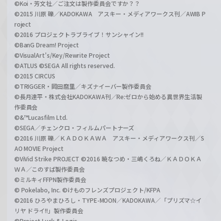
©Koi・芳文社／ご注文は製作委員会ですか？？
©2015 川原 礫／KADOKAWA アスキー・メディアワークス刊／AWIB P
roject
©2016 プロジェクトラブライブ！サンシャイン!!
©BanG Dream! Project
©VisualArt's/Key/Rewrite Project
©ATLUS ©SEGA All rights reserved.
©2015 CIRCUS
©TRIGGER・岡田麿里／キズナイーバー製作委員会
©長月達平・株式会社KADOKAWA刊／Re:ゼロから始める異世界生活製
作委員会
©&™Lucasfilm Ltd.
©SEGA／チェンクロ・フィルムパートナーズ
©2016 川原 礫／ＫＡＤＯＫＡＷＡ アスキー・メディアワークス刊／S
AO MOVIE Project
©ViVid Strike PROJECT ©2016 暁なつめ・三嶋くろね／ＫＡＤＯＫＡ
ＷＡ／このすば製作委員会
©ミルキィFFPN製作委員会
© Pokelabo, Inc. ©けものフレンズプロジェクト/KFPA
©2016 ひろやまひろし・TYPE-MOON／KADOKAWA／「プリズマ☆イ
リヤ ドライ!!」製作委員会
©Project Luck & Logic