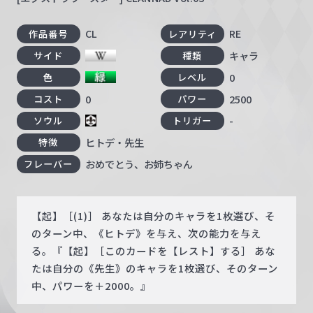
CL
RE
作品番号
レアリティ
キャラ
サイド
種類
0
色
レベル
0
2500
コスト
パワー
-
ソウル
トリガー
ヒトデ・先生
特徴
おめでとう、お姉ちゃん
フレーバー
【起】［(1)］ あなたは自分のキャラを1枚選び、そ
のターン中、《ヒトデ》を与え、次の能力を与え
る。『【起】［このカードを【レスト】する］ あな
たは自分の《先生》のキャラを1枚選び、そのターン
中、パワーを＋2000。』