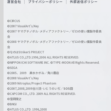
運営会社
プライバシーポリシー
外部送信ポリシー
c
f
h
f
w
i
a
©CIRCUS
c
©2007 VisualArt's/Key
r
i
©2007 ヤマグチノボル･メディアファクトリー／ゼロの使い魔製作委員
z
会
a
©2008 ヤマグチノボル･メディアファクトリー／ゼロの使い魔製作委員
l
会
C
©なのはStrikerS PROJECT
h
©ATLUS CO.,LTD.1996,2006 ALL RIGHTS RESERVED.
a
©NIPPON ICHI SOFTWARE INC. ©TYPE-MOON All Rights Reserved.
n
©SEGA
©2005、2009 美水かがみ／角川書店
n
©2008 VisualArt's/Key
e
©2009 Nitroplus/Project Phantom
l
©2007,2008,2009谷川流･いとうのいぢ／
SOS団
©CAPCOM CO., LTD. 2009 ALL RIGHTS RESERVED.
©窪岡俊之
©BNGI
©ATLUS CO.,LTD. 1996,2008