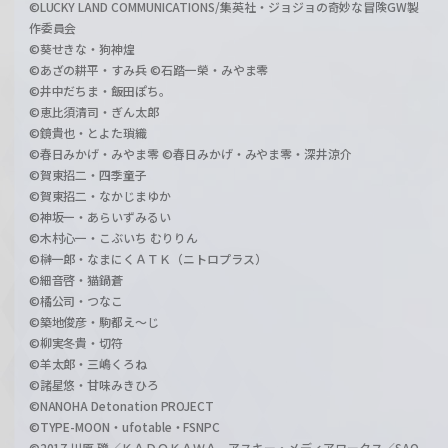
©LUCKY LAND COMMUNICATIONS/集英社・ジョジョの奇妙な冒険GW製
作委員会
©葵せきな・狗神煌
©あざの耕平・すみ兵 ©石踏一榮・みやま零
©井中だちま・飯田ぽち。
©恵比須清司・ぎん太郎
©鏡貴也・とよた瑣織
©春日みかげ・みやま零 ©春日みかげ・みやま零・深井涼介
©賀東招二・四季童子
©賀東招二・なかじまゆか
©神坂一・あらいずみるい
©木村心一・こぶいち むりりん
©榊一郎・なまにくＡＴＫ（ニトロプラス）
©細音啓・猫鍋蒼
©橘公司・つなこ
©築地俊彦・駒都え～じ
©柳実冬貴・切符
©羊太郎・三嶋くろね
©諸星悠・甘味みきひろ
©NANOHA Detonation PROJECT
©TYPE-MOON・ufotable・FSNPC
©2017 川原 礫／ＫＡＤＯＫＡＷＡ アスキー・メディアワークス／SAO