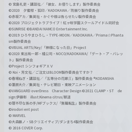
© 宮島礼吏・講談社／「彼女、お借りします」製作委員会
©2020 夕蜜柑・狐印／KADOKAWA／防振り製作委員会
©赤坂アカ／集英社・かぐや様は告らせたい製作委員会
©2020 プロジェクトラブライブ！虹ヶ咲学園スクールアイドル同好会
©SUNRISE ©BANDAI NAMCO Entertainment Inc.
©2019 ひろやまひろし・TYPE-MOON／KADOKAWA／Prisma☆Phanta
sm製作委員会
©VISUAL ARTS/Key/「神様になった日」Project
©2020 東出祐一郎・橘公司・NOCO/KADOKAWA/「デート・ア・バレッ
ト」製作委員会
©Project シンフォギアＸＶ
© Koi・芳文社／ご注文はBLOOM製作委員会ですか？
©春場ねぎ・講談社／「五等分の花嫁∬」製作委員会 ®KODANSHA
©葦原大介／集英社・テレビ朝日・東映アニメーション
©VANGUARD overDress Character Design ©2021 CLAMP・ST de
sign:伊藤彰 illust:Kinema citrus/獣道
©理不尽な孫の手/MFブックス/「無職転生」製作委員会
©irodori ent post
© MARVEL
©大森藤ノ・SBクリエイティブ/ダンまち4製作委員会
© 2016 COVER Corp.