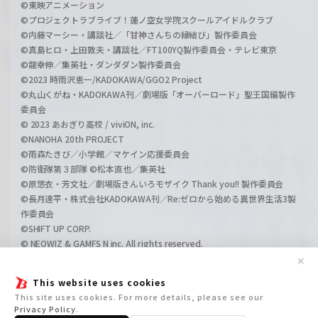
©東映アニメーション
©プロジェクトラブライブ！蓮ノ空女学院スクールアイドルクラブ
©内藤マーシー・講談社／「甘神さんちの縁結び」製作委員会
©真島ヒロ・上田敦夫・講談社／FT100YQ製作委員会・テレビ東京
©龍幸伸／集英社・ダンダダン製作委員会
©2023 時雨沢恵一/KADOKAWA/GGO2 Project
©丸山くがね・KADOKAWA刊／劇場版「オーバーロード」聖王国編製作
委員会
© 2023 あおぎり高校 / viviON, inc.
©NANOHA 20th PROJECT
©雨森たきび／小学館／マケイン応援委員会
©防衛隊第３部隊 ©松本直也／集英社
©原悠衣・芳文社／劇場版きんいろモザイク Thank you!! 製作委員会
©長月達平・株式会社KADOKAWA刊／Re:ゼロから始める異世界生活3製
作委員会
©SHIFT UP CORP.
© NEOWIZ & GAMFS N inc. All rights reserved.
©ATLUS. ©SEGA.
✕
©GIRLS und PANZER Projekt
This website uses cookies
©GIRLS und PANZER Film Projekt
This site uses cookies. For more details, please see our
©GIRLS und PANZER Finale Projekt
Privacy Policy
.