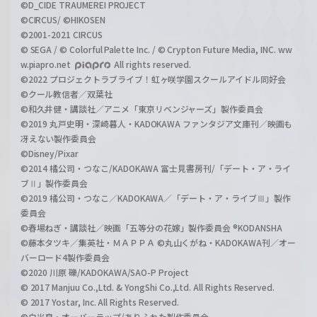
©D_CIDE TRAUMEREI PROJECT
©CIRCUS/ ©HIKOSEN
©2001-2021 CIRCUS
© SEGA / © Colorful Palette Inc. / © Crypton Future Media, INC. ww
w.piapro.net
All rights reserved.
©2022 プロジェクトラブライブ！虹ヶ咲学園スクールアイドル同好会
©クール教信者／双葉社
©和久井健・講談社／アニメ「東京リベンジャーズ」製作委員会
©2019 丸戸史明・深崎暮人・KADOKAWA ファンタジア文庫刊／映画も
冴えない製作委員会
©Disney/Pixar
©2014 橘公司・つなこ/KADOKAWA 富士見書房刊/「デート・ア・ライ
ブⅡ」製作委員会
©2019 橘公司・つなこ／KADOKAWA／「デート・ア・ライブⅢ」製作
委員会
©春場ねぎ・講談社／映画「五等分の花嫁」製作委員会 ®KODANSHA
©藤本タツキ／集英社・ＭＡＰＰＡ ©丸山くがね・KADOKAWA刊／オー
バーロード4製作委員会
©2020 川原 礫/KADOKAWA/SAO-P Project
© 2017 Manjuu Co.,Ltd. & YongShi Co.,Ltd. All Rights Reserved.
© 2017 Yostar, Inc. All Rights Reserved.
©白米良・オーバーラップ/ありふれた製作委員会