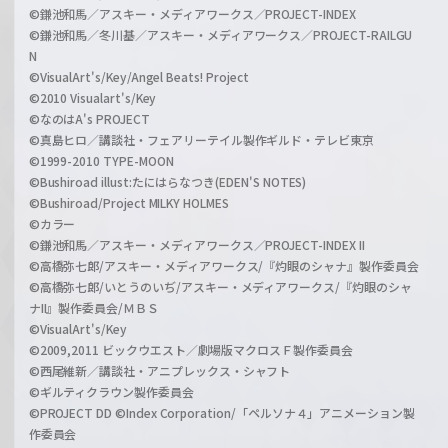
©鎌池和馬／アスキー・メディアワークス／PROJECT-INDEX
©鎌池和馬／冬川基／アスキー・メディアワークス／PROJECT-RAILGU
N
©VisualArt's/Key/Angel Beats! Project
©2010 Visualart's/Key
©なのはA's PROJECT
©真島ヒロ／講談社・フェアリーテイル製作ギルド・テレビ東京
©1999-2010 TYPE-MOON
©Bushiroad illust:たにはらなつき(EDEN'S NOTES)
©Bushiroad/Project MILKY HOLMES
©カラー
©鎌池和馬／アスキー・メディアワークス／PROJECT-INDEX II
©高橋弥七郎/アスキー・メディアワークス/『灼眼のシャナ』製作委員会
©高橋弥七郎/いとうのいぢ/アスキー・メディアワークス/『灼眼のシャ
ナII』製作委員会/ＭＢＳ
©VisualArt's/Key
©2009,2011 ビックウエスト／劇場版マクロスＦ製作委員会
©西尾維新／講談社・アニプレックス・シャフト
©ギルティクラウン製作委員会
©PROJECT DD ©Index Corporation/「ペルソナ４」アニメーション製
作委員会