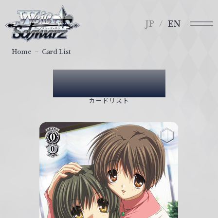
メ
ヴ
ニ
ァ
JP
EN
ュ
イ
ー
ス
Home
Card List
シ
ュ
Card List
ヴ
ァ
カードリスト
ル
ツ
｜
W
e
i
ß
S
c
h