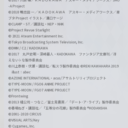
-A Project
©2018 鴨志田 一／ＫＡＤＯＫＡＷＡ アスキー・メディアワークス／青
ブタ Project イラスト／溝口ケージ
©CLAMP・ST／講談社・NEP・NHK
©Project Revue Starlight
© 2021 Ateam Entertainment Inc.
©Tokyo Broadcasting System Television, Inc.
©DMM / C2 / KADOKAWA
©2017 丸戸史明・深崎暮人・KADOKAWA ファンタジア文庫刊／冴
えない♭な製作委員会
©川上泰樹・伏瀬・講談社／転スラ製作委員会 ©REKI KAWAHARA 2019
illust：abec
©AZONE INTERNATIONAL・acus/アサルトリリィプロジェクト
©TYPE-MOON / FGO6 ANIME PROJECT
©TYPE-MOON / FGO7 ANIME PROJECT
©Frontwing
©2013 橘公司・つなこ／富士見書房／「デート･ア･ライブ」製作委員会
©春場ねぎ・講談社／「五等分の花嫁」製作委員会 ®KODANSHA
©2001-2020 CIRCUS
©VISUAL ARTS/Key
© Cygames, Inc.