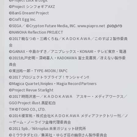
©Project シンフォギアAXZ
©BanG Dream! Project
©Craft Egg Inc.
©SEGA／ ©Crypton Future Media, INC. www.piapro.net
©NANOHA Reflection PROJECT
©2017 暁なつめ・三嶋くろね／ＫＡＤＯＫＡＷＡ／このすば２製作委員
会
©GAINAX・中島かずき／アニプレックス・KONAMI・テレビ東京・電通
©2015丸戸史明・深崎暮人・KADOKAWA 富士見書房／冴えない製作委
員会
©東出祐一郎・TYPE-MOON / FAPC
©2017 プロジェクトラブライブ！サンシャイン!!
©Magica Quartet/Aniplex・Magia Record Partners
©Project Revue Starlight
©2017 時雨沢恵一／ＫＡＤＯＫＡＷＡ アスキー・メディアワークス／
GGO Project illust.黒星紅白
TM ©TOHO CO., LTD.
©2014 榎宮祐・株式会社ＫＡＤＯＫＡＷＡ メディアファクトリー刊／ノ
ーゲーム・ノーライフ全権代理委員会
©2011 5pb.／Nitroplus 未来ガジェット研究所
©ミウラタダヒロ／集英社・ゆらぎ荘の幽奈さん製作委員会