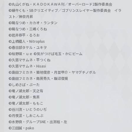
©丸山くがね・ＫＡＤＯＫＡＷＡ刊／オーバーロード2製作委員会
©蝸牛くも・SBクリエイティブ／ゴブリンスレイヤー製作委員会 イラ
スト／神奈月昇
©暁なつめ・カカオ・ランタン
©暁なつめ・三嶋くろね
©岩井恭平・るろお
©上栖綴人・Nitroplus
©春日部タケル・ユキヲ
©枯野瑛・ｕｅ ©気がつけば毛玉・かにビーム
©久慈マサムネ・平つくね
©久慈マサムネ・Hisasi
©島田フミカネ・築地俊彦・月並甲介・ヤマグチノボル
©島田フミカネ・南房秀久・飯沼俊規
©しめさば・ぶーた
©竜ノ湖太郎・天之有
©竜ノ湖太郎・焦茶
©竜ノ湖太郎・ももこ
©谷川流・いとうのいぢ
©月夜涙・しおこんぶ
©水野良・グループSNE・出渕裕・左
©三田誠・pako