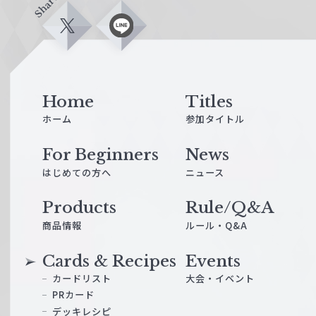
Share
X
L
i
n
e
Home
Titles
ホーム
参加タイトル
For Beginners
News
はじめての方へ
ニュース
Products
Rule/Q&A
商品情報
ルール・Q&A
Cards & Recipes
Events
カードリスト
大会・イベント
PRカード
デッキレシピ