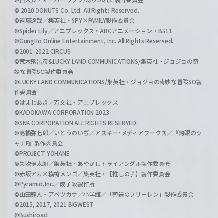
© 2020 DONUTS Co. Ltd. All Rights Reserved.
©遠藤達哉／集英社・SPY×FAMILY製作委員会
©Spider Lily／アニプレックス・ABCアニメーション・BS11
©GungHo Online Entertainment, Inc. All Rights Reserved.
©2001-2022 CIRCUS
©荒木飛呂彦&LUCKY LAND COMMUNICATIONS/集英社・ジョジョの奇
妙な冒険SC製作委員会
©LUCKY LAND COMMUNICATIONS/集英社・ジョジョの奇妙な冒険SO製
作委員会
©はまじあき／芳文社・アニプレックス
©KADOKAWA CORPORATION 2023
©SNK CORPORATION ALL RIGHTS RESERVED.
©高橋弥七郎／いとうのいぢ／アスキー･メディアワークス／『灼眼のシ
ャナF』製作委員会
©PROJECT YOHANE
©矢吹健太朗／集英社・あやかしトライアングル製作委員会
©赤坂アカ×横槍メンゴ／集英社・【推しの子】製作委員会
©Pyramid,Inc.／成子坂製作所
©山田鐘人・アベツカサ／小学館／「葬送のフリーレン」製作委員会
©2015, 2017, 2021 BIGWEST
©Bushiroad