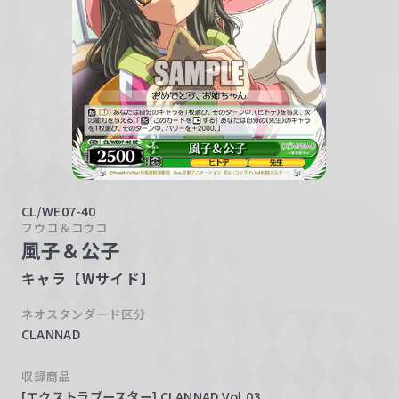
w
a
r
z
CL/WE07-40
フウコ＆コウコ
風子＆公子
キャラ【Wサイド】
ネオスタンダード区分
CLANNAD
収録商品
[エクストラブースター] CLANNAD Vol.03