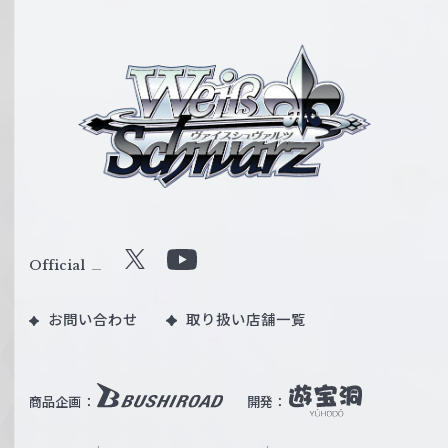
ヴ
ァ
イ
ス
シ
ュ
ヴ
ァ
ル
Official
X
Y
ツ
o
｜
お問い合わせ
取り扱い店舗一覧
u
W
T
e
u
i
b
商品企画：
開発：
ß
e
S
O