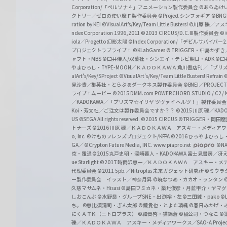
a
Corporation/「ペルソナ４」アニメーション製作委員会
©あらゐけ
クトリー／ゼロの使い魔Ｆ製作委員会
©Project シンフォギア
©BNG
r
ration by KEI
©VisualArt's/Key/Team Little Busters!
©川原 礫／アスキ
z
ndex Corporation 1996,2011
©2013 CIRCUS/D.C.III製作委員会
©
iola／Progetto 幻影太陽
©Index Corporation/「デビルサバ
プロジェクトラブライブ！
©KLabGames
© TRIGGER・中島か
ャフト・MBS
©臼井儀人/双葉社・シンエイ・テレビ朝日・ADK
©臼
やまひろし・TYPE-MOON／ＫＡＤＯＫＡＷＡ 角川書店刊／「プ
alArt's/Key/SProject
©VisualArt's/Key/Team Little Busters! Refrain
見沙貴／集英社・とらぶるダークネス製作委員会
©BNEI／PROJECT 
ライブ！ムービー
©2015 DMM.com POWERCHORD STUDIO / C2 / KA
／KADOKAWA／「プリズマ☆イリヤ ツヴァイ ヘルツ！」製作委員
Koi・芳文社／ご注文は製作委員会ですか？？
©2015 川原 礫／KA
US ©SEGA All rights reserved.
©2015 CIRCUS
©TRIGGER・岡
トナーズ
©2016 川原 礫／ＫＡＤＯＫＡＷＡ アスキー・メディアワークス刊
o, Inc. ©けものフレンズプロジェクト/KFPA
©2016 ひろやまひろし
GA／ ©Crypton Future Media, INC. www.piapro.net
©NA
京・電通
©2015丸戸史明・深崎暮人・KADOKAWA 富士見書房／
ue Starlight
©2017 時雨沢恵一／ＫＡＤＯＫＡＷＡ アスキー・メディアワー
代理委員会
©2011 5pb.／Nitroplus 未来ガジェット研究所
©ミウラ
ー製作委員会 イラスト／神奈月昇
©暁なつめ・カカオ・ランタン
久慈マサムネ・Hisasi
©島田フミカネ・築地俊彦・月並甲介・ヤマ
しおこんぶ
©水野良・グループSNE・出渕裕・左
©三田誠・pako
©
ち。
©恵比須清司・ぎん太郎
©鏡貴也・とよた瑣織
©春日みかげ・
にくＡＴＫ（ニトロプラス）
©細音啓・猫鍋蒼
©橘公司・つなこ
©
礫／ＫＡＤＯＫＡＷＡ アスキー・メディアワークス／SAO-A Projec