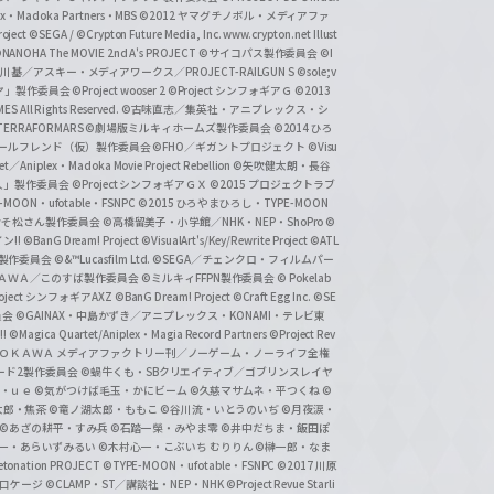
lex・Madoka Partners・MBS
©2012 ヤマグチノボル・メディアファ
ject
©SEGA / ©Crypton Future Media, Inc. www.crypton.net Illust
NANOHA The MOVIE 2nd A's PROJECT
©サイコパス製作委員会
©I
基／アスキー・メディアワークス／PROJECT-RAILGUN S
©sole;v
リヤ」製作委員会
©Project wooser 2
©Project シンフォギアＧ
©2013
 All Rights Reserved.
©古味直志／集英社・アニプレックス・シ
ERRAFORMARS
©劇場版ミルキィホームズ製作委員会
©2014 ひろ
nc. /ガールフレンド（仮）製作委員会
©FHO／ギガントプロジェクト
©Visu
et／Aniplex・Madoka Movie Project Rebellion
©矢吹健太朗・長谷
人」製作委員会
©Project シンフォギアＧＸ
©2015 プロジェクトラブ
-MOON・ufotable・FSNPC
©2015 ひろやまひろし・TYPE-MOON
おそ松さん製作委員会
©高橋留美子・小学館／NHK・NEP・ShoPro
©
ン!!
©BanG Dream! Project
©VisualArt's/Key/Rewrite Project
©ATL
活製作委員会
©&™Lucasfilm Ltd.
©SEGA／チェンクロ・フィルムパー
ＡＤＯＫＡＷＡ／このすば製作委員会
©ミルキィFFPN製作委員会
© Pokelab
roject シンフォギアAXZ
©BanG Dream! Project
©Craft Egg Inc.
©SE
員会
©GAINAX・中島かずき／アニプレックス・KONAMI・テレビ東
!
©Magica Quartet/Aniplex・Magia Record Partners
©Project Rev
ＡＤＯＫＡＷＡ メディアファクトリー刊／ノーゲーム・ノーライフ全権
ード2製作委員会
©蝸牛くも・SBクリエイティブ／ゴブリンスレイヤ
・ｕｅ ©気がつけば毛玉・かにビーム
©久慈マサムネ・平つくね
©
太郎・焦茶
©竜ノ湖太郎・ももこ
©谷川流・いとうのいぢ
©月夜涙・
©あざの耕平・すみ兵 ©石踏一榮・みやま零
©井中だちま・飯田ぽ
一・あらいずみるい
©木村心一・こぶいち むりりん
©榊一郎・なま
tonation PROJECT
©TYPE-MOON・ufotable・FSNPC
©2017 川原
溝口ケージ
©CLAMP・ST／講談社・NEP・NHK
©Project Revue Starli