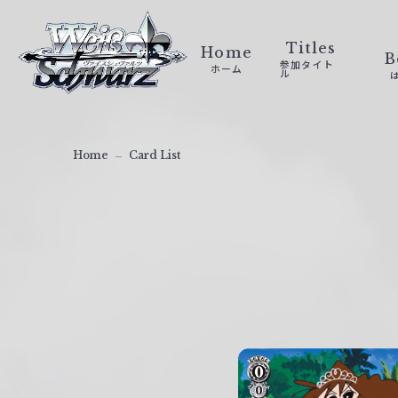
ヴ
ァ
Titles
Home
B
参加タイト
ホーム
イ
ル
ス
シ
ュ
Home
Card List
ヴ
ァ
ル
ツ
｜
W
e
i
ß
S