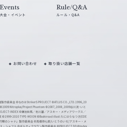
Events
Rule/Q&A
大会・イベント
ルール・Q&A
お問い合わせ
取り扱い店舗一覧
い魔製作委員会
©なのはStrikerS PROJECT
©ATLUS CO.,LTD.1996,20
©2009 Nitroplus/Project Phantom
©2007,2008,2009谷川流･いと
CT-INDEX
©鎌池和馬／冬川基／アスキー・メディアワークス／
京
©1999-2010 TYPE-MOON
©Bushiroad illust:たにはらなつき(EDE
『灼眼のシャナ』製作委員会
©高橋弥七郎/いとうのいぢ/アスキー・メ
クス・シャフト
©ギルティクラウン製作委員会
©PROJECT DD ©Index