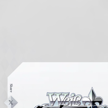
Share
ヴ
ァ
イ
X