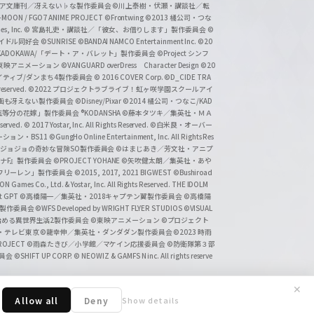
タジア文庫刊／冴えない♭な製作委員会
©川上泰樹・伏瀬・講談社／転
-MOON / FGO7 ANIME PROJECT
©Frontwing
©2013 橘公司・つな
s, Inc.
© 宮島礼吏・講談社／「彼女、お借りします」製作委員会
©
アイドル同好会
©SUNRISE ©BANDAI NAMCO Entertainment Inc.
©20
/KADOKAWA/「デート・ア・バレット」製作委員会
©Project シンフ
東映アニメーション
©VANGUARD overDress Character Design ©20
イティブ/ダンまち4製作委員会
© 2016 COVER Corp.
©D_CIDE TRA
 reserved.
©2022 プロジェクトラブライブ！虹ヶ咲学園スクールアイ
／映画も冴えない製作委員会
©Disney/Pixar
©2014 橘公司・つなこ/KAD
分の花嫁」製作委員会 ®KODANSHA
©藤本タツキ／集英社・ＭＡ
eserved.
© 2017 Yostar, Inc. All Rights Reserved.
©白米良・オーバー
メーション・BS11
©GungHo Online Entertainment, Inc. All Rights Res
/集英社・ジョジョの奇妙な冒険SO製作委員会
©はまじあき／芳文社・アニプ
ナF』製作委員会
©PROJECT YOHANE
©矢吹健太朗／集英社・あや
フリーレン」製作委員会
©2015, 2017, 2021 BIGWEST
©Bushiroad
N Games Co., Ltd. & Yostar, Inc. All Rights Reserved. THE IDOLM
t GPT
©高橋陽一／集英社・2018キャプテン翼製作委員会
©高橋陽
」製作委員会
©WFS Developed by WRIGHT FLYER STUDIOS
©VISUAL
ら始める異世界生活2製作委員会
©東映アニメーション
©プロジェクト
会・テレビ東京
©龍幸伸／集英社・ダンダダン製作委員会
©2023 時雨
PROJECT
©雨森たきび／小学館／マケイン応援委員会
©防衛隊第３部
委員会
©SHIFT UP CORP.
© NEOWIZ & GAMFS N inc. All rights reserve
✕
Allow all
Deny
Show details