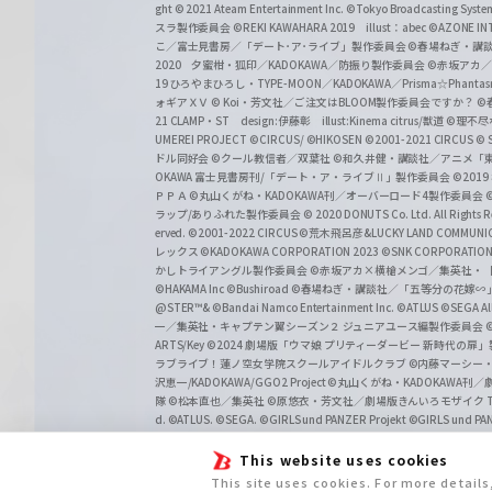
ght
© 2021 Ateam Entertainment Inc.
©Tokyo Broadcasting System 
スラ製作委員会 ©REKI KAWAHARA 2019 illust：abec
©AZONE 
こ／富士見書房／「デート･ア･ライブ」製作委員会
©春場ねぎ・講談
2020 夕蜜柑・狐印／KADOKAWA／防振り製作委員会
©赤坂アカ
19 ひろやまひろし・TYPE-MOON／KADOKAWA／Prisma☆Phant
ォギアＸＶ
© Koi・芳文社／ご注文はBLOOM製作委員会ですか？
©
21 CLAMP・ST design:伊藤彰 illust:Kinema citrus/獣道
©理不尽
UMEREI PROJECT
©CIRCUS/ ©HIKOSEN
©2001-2021 CIRCUS
© S
ドル同好会
©クール教信者／双葉社
©和久井健・講談社／アニメ「
OKAWA 富士見書房刊/「デート・ア・ライブⅡ」製作委員会
©201
ＰＰＡ ©丸山くがね・KADOKAWA刊／オーバーロード4製作委員会
©
ラップ/ありふれた製作委員会
© 2020 DONUTS Co. Ltd. All Rights R
erved.
©2001-2022 CIRCUS
©荒木飛呂彦&LUCKY LAND COMM
レックス
©KADOKAWA CORPORATION 2023
©SNK CORPORATION 
かしトライアングル製作委員会
©赤坂アカ×横槍メンゴ／集英社・
©HAKAMA Inc
©Bushiroad
©春場ねぎ・講談社／「五等分の花嫁∽
@STER™& ©Bandai Namco Entertainment Inc.
©ATLUS ©SEGA All 
一／集英社・キャプテン翼シーズン２ ジュニアユース編製作委員会
ARTS/Key
©2024 劇場版「ウマ娘 プリティーダービー 新時代の扉
ラブライブ！蓮ノ空女学院スクールアイドルクラブ
©内藤マーシー
沢恵一/KADOKAWA/GGO2 Project
©丸山くがね・KADOKAWA刊
隊 ©松本直也／集英社
©原悠衣・芳文社／劇場版きんいろモザイク Than
d.
©ATLUS. ©SEGA.
©GIRLS und PANZER Projekt
©GIRLS und PAN
This website uses cookies
This site uses cookies. For more detail