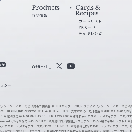
Products
Cards &
Recipes
商品情報
カードリスト
PRカード
デッキレシピ
Official
X
Y
o
ポリシー
u
T
u
ィアファクトリー／ゼロの使い魔製作委員会
©2008 ヤマグチノボル･メディアファクトリー／ゼロの使
b
MOON All Rights Reserved.
©SEGA
©2005、2009 美水かがみ／角川書店
©2008 VisualArt's/Key
ED.
©窪岡俊之
©BNGI
©ATLUS CO.,LTD. 1996,2008
©鎌池和馬／アスキー・メディアワークス／PROJE
e
sualart's/Key
©なのはA's PROJECT
©真島ヒロ／講談社・フェアリーテイル製作ギルド・テレビ東
／アスキー・メディアワークス／PROJECT-INDEX II
©高橋弥七郎/アスキー・メディアワークス/
O
/Key
©2009,2011 ビックウエスト／劇場版マクロスＦ製作委員会
©西尾維新／講談社・アニプレッ