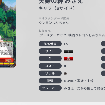
夫婦の絆 みさえ
キャラ【Sサイド】
ネオスタンダード区分
クレヨンしんちゃん
収録商品
[ブースターパック] 映画クレヨンしんちゃ
CS
作品番号
サイド
色
0
コスト
ソウル
MOVIE・家族・主婦
特徴
みさえ「だから残して帰る
フレーバー