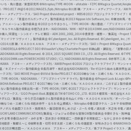
f
いいち・角川書店／東雲研究所
©Nitroplus/TYPE-MOON・ufotable・FZPC
©Magica Quartet/Anip
I／PROJECT iM@S
©2012 MAGES./5pb./Nitroplus
©川原 礫／アスキー・メディアワークス／AW Pro
f
ー・メディアワークス／SAO Project
©vividred project・MBS ©2013 プロジェクトラブライブ！
©
i
オケアノス／「翠星のガルガンティア」製作委員会
©2013 Nippon Ichi Software, Inc.
©鎌池和馬／冬川
イバー2」アニメーション製作委員会
©2013 ひろやまひろし・TYPE-MOON・角川書店／「プリズマ☆イ
c
ずき／キルラキル製作委員会
©橙乃ままれ・KADOKAWA／NHK・NEP
©2014 DMM.com/KADOKAWA GAMES
井儀人/双葉社・シンエイ・テレビ朝日・ADK 2001,2002,2014
©貴家悠・橘賢一／集英社・Project T
i
リズマ☆イリヤ ツヴァイ！」製作委員会
©CyberAgent, Inc. All Rights Reserved.
©CyberAgent, I
a
©2014 川原 礫／ＫＡＤＯＫＡＷＡ アスキー・メディアワークス刊／SAOⅡ Project
©Magica Quart
CINDERELLA ©PROJECT DD3
©VisualArt's/Key/Charlotte Project
©諫山創・講談社／「進撃の巨
l
DOKAWA All Rights Reserved.
© 2014, 2015 SQUARE ENIX CO., LTD. All Rights Reserved.
©TYPE
会
©2016 DMM.com POWERCHORD STUDIO / C2 / KADOKAWA All Rights Reserved.
©赤塚不二夫／
C
DOKAWA アスキー・メディアワークス刊／AWIB Project
©2016 プロジェクトラブライブ！サンシャイ
h
田麿里／キズナイーバー製作委員会
©長月達平・株式会社KADOKAWA刊／Re:ゼロから始める異世界生
／SAO MOVIE Project
©ViVid Strike PROJECT ©2016 暁なつめ・三嶋くろね／Ｋ
a
・TYPE-MOON／KADOKAWA／「プリズマ☆イリヤ ドライ!!」製作委員会
©Project Luck & Logic
©P
NOHA Reflection PROJECT
©2017 暁なつめ・三嶋くろね／ＫＡＤＯＫＡＷＡ／このすば２製作委
n
冴えない製作委員会
©東出祐一郎・TYPE-MOON / FAPC
©2017 プロジェクトラブライブ！サンシャイン!
n
クス／GGO Project illust.黒星紅白
TM ©TOHO CO., LTD.
©2014 榎宮祐・株式会社Ｋ
タダヒロ／集英社・ゆらぎ荘の幽奈さん製作委員会
©丸山くがね・ＫＡＤＯＫＡＷＡ刊／オーバーロ
e
©暁なつめ・三嶋くろね
©岩井恭平・るろお
©上栖綴人・Nitroplus
©春日部タケル・ユキヲ
©枯野瑛
グチノボル
©島田フミカネ・南房秀久・飯沼俊規
©しめさば・ぶーた
©竜ノ湖太郎・天之有
©竜ノ湖
l
LUCKY LAND COMMUNICATIONS/集英社・ジョジョの奇妙な冒険GW製作委員会
©葵せきな・狗神煌
みやま零 ©春日みかげ・みやま零・深井涼介
©賀東招二・四季童子
©賀東招二・なかじまゆか
©神坂
築地俊彦・駒都え～じ
©柳実冬貴・切符
©羊太郎・三嶋くろね
©諸星悠・甘味みきひろ
©NANOHA De
t
©2018 鴨志田 一／ＫＡＤＯＫＡＷＡ アスキー・メディアワークス／青ブタ Project イラスト／