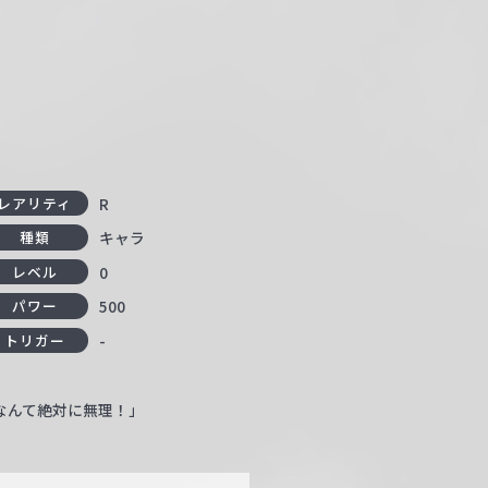
ん
R
レアリティ
キャラ
種類
0
レベル
500
パワー
-
トリガー
なんて絶対に無理！」