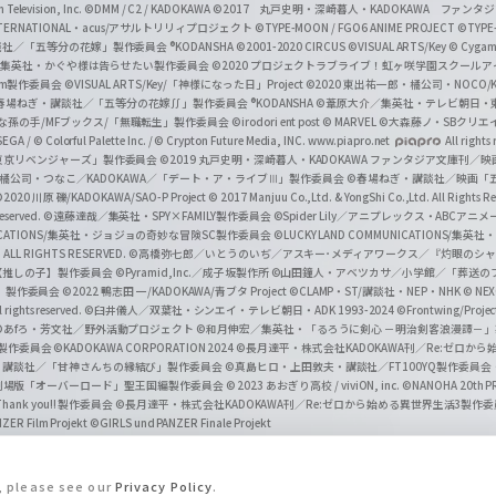
Television, Inc.
©DMM / C2 / KADOKAWA
©2017 丸戸史明・深崎暮人・KADOKAWA ファン
INTERNATIONAL・acus/アサルトリリィプロジェクト
©TYPE-MOON / FGO6 ANIME PROJECT
©TYPE
社／「五等分の花嫁」製作委員会 ®KODANSHA
©2001-2020 CIRCUS
©VISUAL ARTS/Key
© Cygame
／集英社・かぐや様は告らせたい製作委員会
©2020 プロジェクトラブライブ！虹ヶ咲学園スクール
asm製作委員会
©VISUAL ARTS/Key/「神様になった日」Project
©2020 東出祐一郎・橘公司・NOCO
春場ねぎ・講談社／「五等分の花嫁∬」製作委員会 ®KODANSHA
©葦原大介／集英社・テレビ朝日・
な孫の手/MFブックス/「無職転生」製作委員会
©irodori ent post
© MARVEL
©大森藤ノ・SBクリエ
EGA / © Colorful Palette Inc. / © Crypton Future Media, INC. www.piapro.net
All rights
東京リベンジャーズ」製作委員会
©2019 丸戸史明・深崎暮人・KADOKAWA ファンタジア文庫刊
9 橘公司・つなこ／KADOKAWA／「デート・ア・ライブⅢ」製作委員会
©春場ねぎ・講談社／映画「五等
2020 川原 礫/KADOKAWA/SAO-P Project
© 2017 Manjuu Co.,Ltd. & YongShi Co.,Ltd. All Rights R
eserved.
©遠藤達哉／集英社・SPY×FAMILY製作委員会
©Spider Lily／アニプレックス・ABCアニ
UNICATIONS/集英社・ジョジョの奇妙な冒険SC製作委員会
©LUCKY LAND COMMUNICATIONS
ALL RIGHTS RESERVED.
©高橋弥七郎／いとうのいぢ／アスキー･メディアワークス／『灼眼のシャ
【推しの子】製作委員会
©Pyramid,Inc.／成子坂製作所
©山田鐘人・アベツカサ／小学館／「葬送の
」製作委員会
©2022 鴨志田 一/KADOKAWA/青ブタ Project ©CLAMP・ST/講談社・NEP・NHK
© NEXO
rights reserved.
©臼井儀人／双葉社・シンエイ・テレビ朝日・ADK 1993-2024 ©Frontwing/Projec
©あfろ・芳文社／野外活動プロジェクト
©和月伸宏／集英社・「るろうに剣心 －明治剣客浪漫譚－
」製作委員会
©KADOKAWA CORPORATION 2024
©長月達平・株式会社KADOKAWA刊／Re:ゼロか
・講談社／「甘神さんちの縁結び」製作委員会
©真島ヒロ・上田敦夫・講談社／FT100YQ製作委員
／劇場版「オーバーロード」聖王国編製作委員会
© 2023 あおぎり高校 / viviON, inc.
©NANOHA 20th 
k you!! 製作委員会
©長月達平・株式会社KADOKAWA刊／Re:ゼロから始める異世界生活3製作
ZER Film Projekt
©GIRLS und PANZER Finale Projekt
s, please see our
Privacy Policy
.