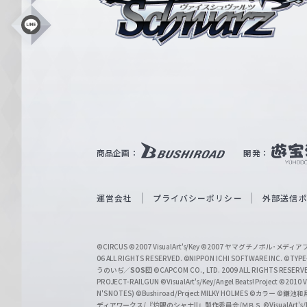
ス
シ
L
i
ュ
n
e
ヴ
ァ
ル
ツ
｜
商品企画：
開発：
W
e
i
運営会社
プライバシーポリシー
外部送信
ß
S
©CIRCUS
©2007 VisualArt's/Key
©2007 ヤマグチノボル･メデ
c
06 ALL RIGHTS RESERVED.
©NIPPON ICHI SOFTWARE INC. ©TYPE-
うのいぢ／
SOS団
©CAPCOM CO., LTD. 2009 ALL RIGHTS RESERV
h
PROJECT-RAILGUN
©VisualArt's/Key/Angel Beats! Project
©2010 Vi
w
N'S NOTES)
©Bushiroad/Project MILKY HOLMES
©カラー
©鎌池和馬
ディアワークス/『灼眼のシャナII』製作委員会/ＭＢＳ
©VisualArt's