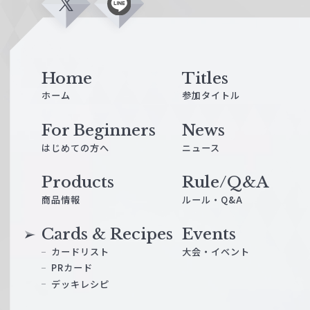
X
L
i
n
e
Home
Titles
ホーム
参加タイトル
For Beginners
News
はじめての方へ
ニュース
Products
Rule/Q&A
商品情報
ルール・Q&A
Cards & Recipes
Events
カードリスト
大会・イベント
PRカード
デッキレシピ