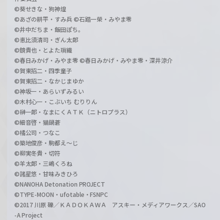
©葵せきな・狗神煌
©あざの耕平・すみ兵 ©石踏一榮・みやま零
©井中だちま・飯田ぽち。
©恵比須清司・ぎん太郎
©鏡貴也・とよた瑣織
©春日みかげ・みやま零 ©春日みかげ・みやま零・深井涼介
©賀東招二・四季童子
©賀東招二・なかじまゆか
©神坂一・あらいずみるい
©木村心一・こぶいち むりりん
©榊一郎・なまにくＡＴＫ（ニトロプラス）
©細音啓・猫鍋蒼
©橘公司・つなこ
©築地俊彦・駒都え～じ
©柳実冬貴・切符
©羊太郎・三嶋くろね
©諸星悠・甘味みきひろ
©NANOHA Detonation PROJECT
©TYPE-MOON・ufotable・FSNPC
©2017 川原 礫／ＫＡＤＯＫＡＷＡ アスキー・メディアワークス／SAO
-A Project