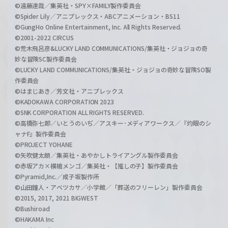
©遠藤達哉／集英社・SPY×FAMILY製作委員会
©Spider Lily／アニプレックス・ABCアニメーション・BS11
©GungHo Online Entertainment, Inc. All Rights Reserved.
©2001-2022 CIRCUS
©荒木飛呂彦&LUCKY LAND COMMUNICATIONS/集英社・ジョジョの奇
妙な冒険SC製作委員会
©LUCKY LAND COMMUNICATIONS/集英社・ジョジョの奇妙な冒険SO製
作委員会
©はまじあき／芳文社・アニプレックス
©KADOKAWA CORPORATION 2023
©SNK CORPORATION ALL RIGHTS RESERVED.
©高橋弥七郎／いとうのいぢ／アスキー･メディアワークス／『灼眼のシ
ャナF』製作委員会
©PROJECT YOHANE
©矢吹健太朗／集英社・あやかしトライアングル製作委員会
©赤坂アカ×横槍メンゴ／集英社・【推しの子】製作委員会
©Pyramid,Inc.／成子坂製作所
©山田鐘人・アベツカサ／小学館／「葬送のフリーレン」製作委員会
©2015, 2017, 2021 BIGWEST
©Bushiroad
©HAKAMA Inc