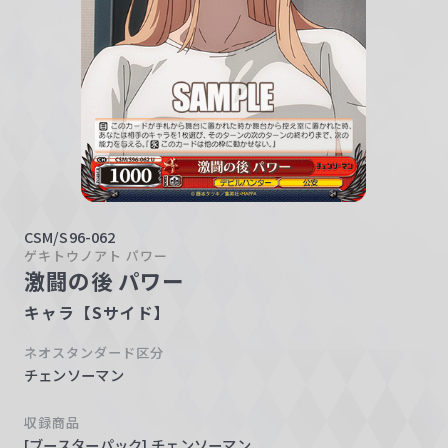
w
a
r
z
CSM/S96-062
ゲキトウノアト パワー
激闘の後 パワー
キャラ【Sサイド】
ネオスタンダード区分
チェンソーマン
収録商品
[ブースターパック] チェンソーマン