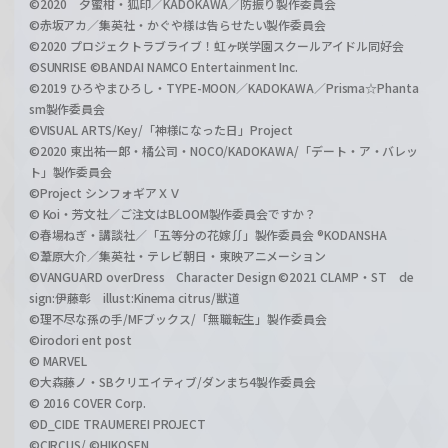
©2020 夕蜜柑・狐印／KADOKAWA／防振り製作委員会
©赤坂アカ／集英社・かぐや様は告らせたい製作委員会
©2020 プロジェクトラブライブ！虹ヶ咲学園スクールアイドル同好会
©SUNRISE ©BANDAI NAMCO Entertainment Inc.
©2019 ひろやまひろし・TYPE-MOON／KADOKAWA／Prisma☆Phanta
sm製作委員会
©VISUAL ARTS/Key/「神様になった日」Project
©2020 東出祐一郎・橘公司・NOCO/KADOKAWA/「デート・ア・バレッ
ト」製作委員会
©Project シンフォギアＸＶ
© Koi・芳文社／ご注文はBLOOM製作委員会ですか？
©春場ねぎ・講談社／「五等分の花嫁∬」製作委員会 ®KODANSHA
©葦原大介／集英社・テレビ朝日・東映アニメーション
©VANGUARD overDress Character Design ©2021 CLAMP・ST de
sign:伊藤彰 illust:Kinema citrus/獣道
©理不尽な孫の手/MFブックス/「無職転生」製作委員会
©irodori ent post
© MARVEL
©大森藤ノ・SBクリエイティブ/ダンまち4製作委員会
© 2016 COVER Corp.
©D_CIDE TRAUMEREI PROJECT
©CIRCUS/ ©HIKOSEN