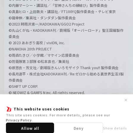
©内藤マーシー・講談社／「甘神さんちの縁結び」製作委員会
©真島ヒロ・上田敦夫・講談社／FT100YQ製作委員会・テレビ東京
©龍幸伸／集英社・ダンダダン製作委員会
©2023 時雨沢恵一/KADOKAWA/GGO2 Project
©丸山くがね・KADOKAWA刊／劇場版「オーバーロード」聖王国編製作
委員会
© 2023 あおぎり高校 / viviON, inc.
©NANOHA 20th PROJECT
©雨森たきび／小学館／マケイン応援委員会
©防衛隊第３部隊 ©松本直也／集英社
©原悠衣・芳文社／劇場版きんいろモザイク Thank you!! 製作委員会
©長月達平・株式会社KADOKAWA刊／Re:ゼロから始める異世界生活3製
作委員会
©SHIFT UP CORP.
© NEOWIZ & GAMFS N inc. All rights reserved.
©ATLUS. ©SEGA.
✕
©GIRLS und PANZER Projekt
This website uses cookies
©GIRLS und PANZER Film Projekt
This site uses cookies. For more details, please see our
©GIRLS und PANZER Finale Projekt
Privacy Policy
.
Allow all
Deny
Show details