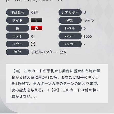
CSM
U
作品番号
レアリティ
キャラ
サイド
種類
0
色
レベル
0
1000
コスト
パワー
-
ソウル
トリガー
デビルハンター・公安
特徴
【自】 このカードが手札から舞台に置かれた時か舞
台から控え室に置かれた時、あなたは相手のキャラ
を1枚選び、そのターンの次のターンの終わりまで、
次の能力を与える。『【永】 このカードは他の枠に
動かせない。』