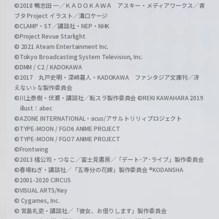
©2018 鴨志田 一／ＫＡＤＯＫＡＷＡ アスキー・メディアワークス／青
ブタ Project イラスト／溝口ケージ
©CLAMP・ST／講談社・NEP・NHK
©Project Revue Starlight
© 2021 Ateam Entertainment Inc.
©Tokyo Broadcasting System Television, Inc.
©DMM / C2 / KADOKAWA
©2017 丸戸史明・深崎暮人・KADOKAWA ファンタジア文庫刊／冴
えない♭な製作委員会
©川上泰樹・伏瀬・講談社／転スラ製作委員会 ©REKI KAWAHARA 2019
illust：abec
©AZONE INTERNATIONAL・acus/アサルトリリィプロジェクト
©TYPE-MOON / FGO6 ANIME PROJECT
©TYPE-MOON / FGO7 ANIME PROJECT
©Frontwing
©2013 橘公司・つなこ／富士見書房／「デート･ア･ライブ」製作委員会
©春場ねぎ・講談社／「五等分の花嫁」製作委員会 ®KODANSHA
©2001-2020 CIRCUS
©VISUAL ARTS/Key
© Cygames, Inc.
© 宮島礼吏・講談社／「彼女、お借りします」製作委員会