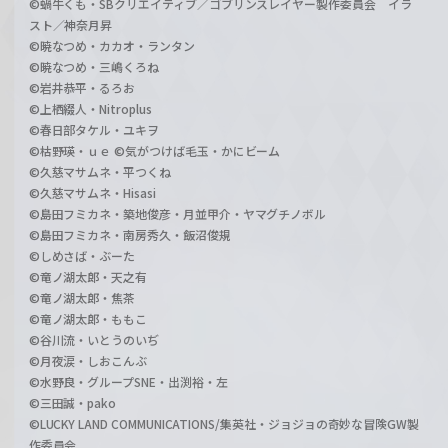
©蝸牛くも・SBクリエイティブ／ゴブリンスレイヤー製作委員会 イラ
スト／神奈月昇
©暁なつめ・カカオ・ランタン
©暁なつめ・三嶋くろね
©岩井恭平・るろお
©上栖綴人・Nitroplus
©春日部タケル・ユキヲ
©枯野瑛・ｕｅ ©気がつけば毛玉・かにビーム
©久慈マサムネ・平つくね
©久慈マサムネ・Hisasi
©島田フミカネ・築地俊彦・月並甲介・ヤマグチノボル
©島田フミカネ・南房秀久・飯沼俊規
©しめさば・ぶーた
©竜ノ湖太郎・天之有
©竜ノ湖太郎・焦茶
©竜ノ湖太郎・ももこ
©谷川流・いとうのいぢ
©月夜涙・しおこんぶ
©水野良・グループSNE・出渕裕・左
©三田誠・pako
©LUCKY LAND COMMUNICATIONS/集英社・ジョジョの奇妙な冒険GW製
作委員会