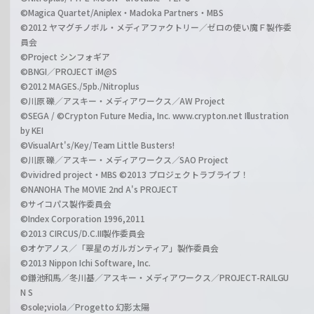
©Magica Quartet/Aniplex・Madoka Partners・MBS
©2012 ヤマグチノボル・メディアファクトリー／ゼロの使い魔Ｆ製作委
員会
©Project シンフォギア
©BNGI／PROJECT iM@S
©2012 MAGES./5pb./Nitroplus
©川原 礫／アスキー・メディアワークス／AW Project
©SEGA / ©Crypton Future Media, Inc. www.crypton.net Illustration
by KEI
©VisualArt's/Key/Team Little Busters!
©川原 礫／アスキー・メディアワークス／SAO Project
©vividred project・MBS ©2013 プロジェクトラブライブ！
©NANOHA The MOVIE 2nd A's PROJECT
©サイコパス製作委員会
©Index Corporation 1996,2011
©2013 CIRCUS/D.C.III製作委員会
©オケアノス／「翠星のガルガンティア」製作委員会
©2013 Nippon Ichi Software, Inc.
©鎌池和馬／冬川基／アスキー・メディアワークス／PROJECT-RAILGU
N S
©sole;viola／Progetto 幻影太陽