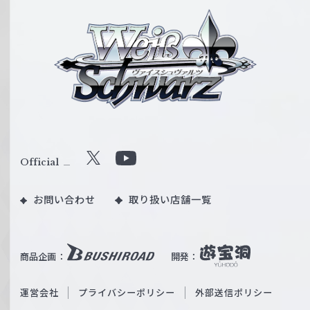
ヴ
ァ
イ
ス
シ
ュ
ヴ
ァ
ル
Official
X
Y
ツ
o
｜
お問い合わせ
取り扱い店舗一覧
u
W
T
e
u
i
b
商品企画：
開発：
ß
e
S
O
運営会社
プライバシーポリシー
外部送信ポリシー
c
f