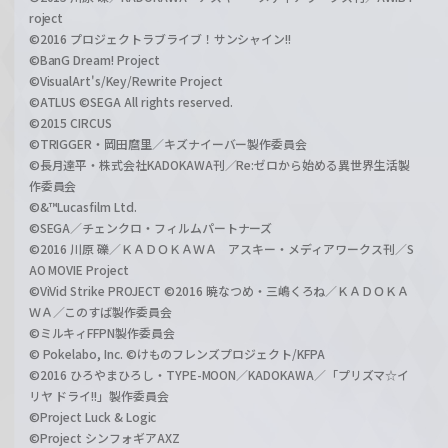
roject
©2016 プロジェクトラブライブ！サンシャイン!!
©BanG Dream! Project
©VisualArt's/Key/Rewrite Project
©ATLUS ©SEGA All rights reserved.
©2015 CIRCUS
©TRIGGER・岡田麿里／キズナイーバー製作委員会
©長月達平・株式会社KADOKAWA刊／Re:ゼロから始める異世界生活製
作委員会
©&™Lucasfilm Ltd.
©SEGA／チェンクロ・フィルムパートナーズ
©2016 川原 礫／ＫＡＤＯＫＡＷＡ アスキー・メディアワークス刊／S
AO MOVIE Project
©ViVid Strike PROJECT ©2016 暁なつめ・三嶋くろね／ＫＡＤＯＫＡ
ＷＡ／このすば製作委員会
©ミルキィFFPN製作委員会
© Pokelabo, Inc. ©けものフレンズプロジェクト/KFPA
©2016 ひろやまひろし・TYPE-MOON／KADOKAWA／「プリズマ☆イ
リヤ ドライ!!」製作委員会
©Project Luck & Logic
©Project シンフォギアAXZ