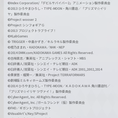
©Index Corporation/「デビルサバイバー2」アニメーション製作委員会
©2013 ひろやまひろし・TYPE-MOON・角川書店／「プリズマ☆イリ
ヤ」製作委員会
©Project wooser 2
©Project シンフォギアＧ
©2013 プロジェクトラブライブ！
©KLabGames
© TRIGGER・中島かずき／キルラキル製作委員会
©橙乃ままれ・KADOKAWA／NHK・NEP
©2014 DMM.com/KADOKAWA GAMES All Rights Reserved.
©古味直志／集英社・アニプレックス・シャフト・MBS
©臼井儀人/双葉社・シンエイ・テレビ朝日・ADK
©臼井儀人/双葉社・シンエイ・テレビ朝日・ADK 2001,2002,2014
©貴家悠・橘賢一／集英社・Project TERRAFORMARS
©劇場版ミルキィホームズ製作委員会
©2014 ひろやまひろし・TYPE-MOON／ＫＡＤＯＫＡＷＡ 角川書店刊／
「プリズマ☆イリヤ ツヴァイ！」製作委員会
©CyberAgent, Inc. All Rights Reserved.
©CyberAgent, Inc. /ガールフレンド（仮）製作委員会
©FHO／ギガントプロジェクト
©VisualArt's/Key/SProject