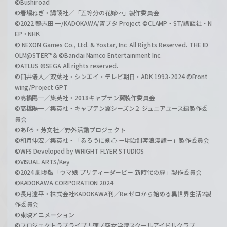
©Bushiroad
©春場ねぎ・講談社／「五等分の花嫁∽」製作委員会
©2022 鴨志田 一/KADOKAWA/青ブタ Project ©CLAMP・ST/講談社・N
EP・NHK
© NEXON Games Co., Ltd. & Yostar, Inc. All Rights Reserved. THE ID
OLM@STER™& ©Bandai Namco Entertainment Inc.
©ATLUS ©SEGA All rights reserved.
©臼井儀人／双葉社・シンエイ・テレビ朝日・ADK 1993-2024 ©Front
wing/Project GPT
©高橋陽一／集英社・2018キャプテン翼製作委員会
©高橋陽一／集英社・キャプテン翼シーズン２ ジュニアユース編製作委
員会
©あfろ・芳文社／野外活動プロジェクト
©和月伸宏／集英社・「るろうに剣心 －明治剣客浪漫譚－」製作委員会
©WFS Developed by WRIGHT FLYER STUDIOS
©VISUAL ARTS/Key
©2024 劇場版「ウマ娘 プリティーダービー 新時代の扉」製作委員会
©KADOKAWA CORPORATION 2024
©長月達平・株式会社KADOKAWA刊／Re:ゼロから始める異世界生活2製
作委員会
©東映アニメーション
©プロジェクトラブライブ！蓮ノ空女学院スクールアイドルクラブ