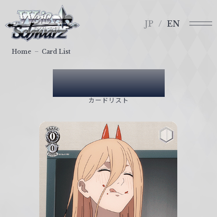
メ
ヴ
ニ
ァ
JP
EN
ュ
イ
ー
ス
Home
Card List
シ
ュ
Card List
ヴ
ァ
カードリスト
ル
ツ
｜
W
e
i
ß
S
c
h