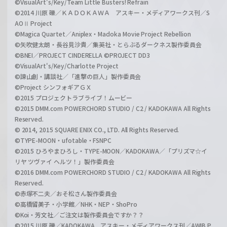
©VisualArt's/Key/Team Little Busters! Refrain
©2014 川原 礫／ＫＡＤＯＫＡＷＡ アスキー・メディアワークス刊／S
AOⅡ Project
©Magica Quartet／Aniplex・Madoka Movie Project Rebellion
©矢吹健太朗・長谷見沙貴／集英社・とらぶるダークネス製作委員会
©BNEI／PROJECT CINDERELLA ©PROJECT DD3
©VisualArt's/Key/Charlotte Project
©諫山創・講談社／「進撃の巨人」製作委員会
©Project シンフォギアＧＸ
©2015 プロジェクトラブライブ！ムービー
©2015 DMM.com POWERCHORD STUDIO / C2 / KADOKAWA All Rights
Reserved.
© 2014, 2015 SQUARE ENIX CO., LTD. All Rights Reserved.
©TYPE-MOON・ufotable・FSNPC
©2015 ひろやまひろし・TYPE-MOON／KADOKAWA／「プリズマ☆イ
リヤ ツヴァイ ヘルツ！」製作委員会
©2016 DMM.com POWERCHORD STUDIO / C2 / KADOKAWA All Rights
Reserved.
©赤塚不二夫／おそ松さん製作委員会
©高橋留美子・小学館／NHK・NEP・ShoPro
©Koi・芳文社／ご注文は製作委員会ですか？？
©2015 川原 礫／KADOKAWA アスキー・メディアワークス刊／AWIB P