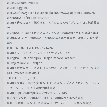
©BanG Dream! Project
©Craft Egg Inc.
©SEGA／ ©Crypton Future Media, INC. www.piapro.net
©NANOHA Reflection PROJECT
©2017 暁なつめ・三嶋くろね／ＫＡＤＯＫＡＷＡ／このすば２製作委員
会
©GAINAX・中島かずき／アニプレックス・KONAMI・テレビ東京・電通
©2015丸戸史明・深崎暮人・KADOKAWA 富士見書房／冴えない製作委
員会
©東出祐一郎・TYPE-MOON / FAPC
©2017 プロジェクトラブライブ！サンシャイン!!
©Magica Quartet/Aniplex・Magia Record Partners
©Project Revue Starlight
©2017 時雨沢恵一／ＫＡＤＯＫＡＷＡ アスキー・メディアワークス／
GGO Project illust.黒星紅白
TM ©TOHO CO., LTD.
©2014 榎宮祐・株式会社ＫＡＤＯＫＡＷＡ メディアファクトリー刊／ノ
ーゲーム・ノーライフ全権代理委員会
©2011 5pb.／Nitroplus 未来ガジェット研究所
©ミウラタダヒロ／集英社・ゆらぎ荘の幽奈さん製作委員会
©丸山くがね・ＫＡＤＯＫＡＷＡ刊／オーバーロード2製作委員会