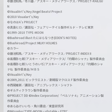
©鎌池和馬／冬川基／アスキー・メディアワークス／PROJECT-RAILGU
N
©VisualArt's/Key/Angel Beats! Project
©2010 Visualart's/Key
©なのはA's PROJECT
©真島ヒロ／講談社・フェアリーテイル製作ギルド・テレビ東京
©1999-2010 TYPE-MOON
©Bushiroad illust:たにはらなつき(EDEN'S NOTES)
©Bushiroad/Project MILKY HOLMES
©カラー
©鎌池和馬／アスキー・メディアワークス／PROJECT-INDEX II
©高橋弥七郎/アスキー・メディアワークス/『灼眼のシャナ』製作委員会
©高橋弥七郎/いとうのいぢ/アスキー・メディアワークス/『灼眼のシャ
ナII』製作委員会/ＭＢＳ
©VisualArt's/Key
©2009,2011 ビックウエスト／劇場版マクロスＦ製作委員会
©西尾維新／講談社・アニプレックス・シャフト
©ギルティクラウン製作委員会
©PROJECT DD ©Index Corporation/「ペルソナ４」アニメーション製
作委員会
©あらゐけいいち・角川書店／東雲研究所
©Nitroplus/TYPE-MOON・ufotable・FZPC