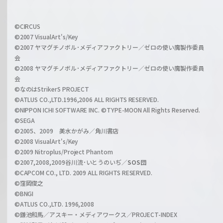
h
f
w
i
a
©CIRCUS
c
©2007 VisualArt's/Key
r
i
©2007 ヤマグチノボル･メディアファクトリー／ゼロの使い魔製作委員
z
会
a
©2008 ヤマグチノボル･メディアファクトリー／ゼロの使い魔製作委員
l
会
C
©なのはStrikerS PROJECT
h
©ATLUS CO.,LTD.1996,2006 ALL RIGHTS RESERVED.
a
©NIPPON ICHI SOFTWARE INC. ©TYPE-MOON All Rights Reserved.
n
©SEGA
©2005、2009 美水かがみ／角川書店
n
©2008 VisualArt's/Key
e
©2009 Nitroplus/Project Phantom
l
©2007,2008,2009谷川流･いとうのいぢ／
SOS団
©CAPCOM CO., LTD. 2009 ALL RIGHTS RESERVED.
©窪岡俊之
©BNGI
©ATLUS CO.,LTD. 1996,2008
©鎌池和馬／アスキー・メディアワークス／PROJECT-INDEX