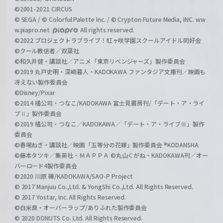
©2001-2021 CIRCUS
© SEGA / © Colorful Palette Inc. / © Crypton Future Media, INC. ww
w.piapro.net
All rights reserved.
©2022 プロジェクトラブライブ！虹ヶ咲学園スクールアイドル同好会
©クール教信者／双葉社
©和久井健・講談社／アニメ「東京リベンジャーズ」製作委員会
©2019 丸戸史明・深崎暮人・KADOKAWA ファンタジア文庫刊／映画も
冴えない製作委員会
©Disney/Pixar
©2014 橘公司・つなこ/KADOKAWA 富士見書房刊/「デート・ア・ライ
ブⅡ」製作委員会
©2019 橘公司・つなこ／KADOKAWA／「デート・ア・ライブⅢ」製作
委員会
©春場ねぎ・講談社／映画「五等分の花嫁」製作委員会 ®KODANSHA
©藤本タツキ／集英社・ＭＡＰＰＡ ©丸山くがね・KADOKAWA刊／オー
バーロード4製作委員会
©2020 川原 礫/KADOKAWA/SAO-P Project
© 2017 Manjuu Co.,Ltd. & YongShi Co.,Ltd. All Rights Reserved.
© 2017 Yostar, Inc. All Rights Reserved.
©白米良・オーバーラップ/ありふれた製作委員会
© 2020 DONUTS Co. Ltd. All Rights Reserved.