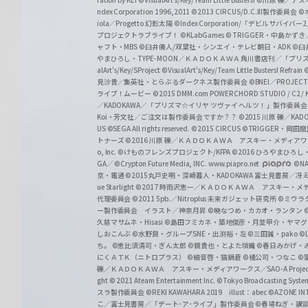
z
ndex Corporation 1996,2011
©2013 CIRCUS/D.C.III製作委員会
©
iola／Progetto 幻影太陽
©Index Corporation/「デビルサバ
プロジェクトラブライブ！
©KLabGames
© TRIGGER・中島か
ャフト・MBS
©臼井儀人/双葉社・シンエイ・テレビ朝日・ADK
©臼
やまひろし・TYPE-MOON／ＫＡＤＯＫＡＷＡ 角川書店刊／「プ
alArt's/Key/SProject
©VisualArt's/Key/Team Little Busters! Refrain
見沙貴／集英社・とらぶるダークネス製作委員会
©BNEI／PROJECT 
ライブ！ムービー
©2015 DMM.com POWERCHORD STUDIO / C2 / KA
／KADOKAWA／「プリズマ☆イリヤ ツヴァイ ヘルツ！」製作委員
Koi・芳文社／ご注文は製作委員会ですか？？
©2015 川原 礫／KA
US ©SEGA All rights reserved.
©2015 CIRCUS
©TRIGGER・岡
トナーズ
©2016 川原 礫／ＫＡＤＯＫＡＷＡ アスキー・メディアワークス刊
o, Inc. ©けものフレンズプロジェクト/KFPA
©2016 ひろやまひろし
GA／ ©Crypton Future Media, INC. www.piapro.net
©NA
京・電通
©2015丸戸史明・深崎暮人・KADOKAWA 富士見書房／
ue Starlight
©2017 時雨沢恵一／ＫＡＤＯＫＡＷＡ アスキー・メディアワー
代理委員会
©2011 5pb.／Nitroplus 未来ガジェット研究所
©ミウラ
ー製作委員会 イラスト／神奈月昇
©暁なつめ・カカオ・ランタン
久慈マサムネ・Hisasi
©島田フミカネ・築地俊彦・月並甲介・ヤマ
しおこんぶ
©水野良・グループSNE・出渕裕・左
©三田誠・pako
©
ち。
©恵比須清司・ぎん太郎
©鏡貴也・とよた瑣織
©春日みかげ・
にくＡＴＫ（ニトロプラス）
©細音啓・猫鍋蒼
©橘公司・つなこ
©
礫／ＫＡＤＯＫＡＷＡ アスキー・メディアワークス／SAO-A Projec
ght
© 2021 Ateam Entertainment Inc.
©Tokyo Broadcasting System 
スラ製作委員会 ©REKI KAWAHARA 2019 illust：abec
©AZONE 
こ／富士見書房／「デート･ア･ライブ」製作委員会
©春場ねぎ・講談