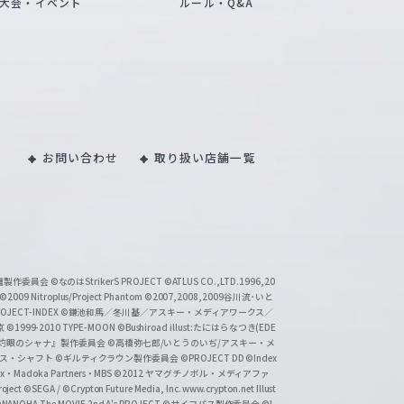
大会・イベント
ルール・Q&A
お問い合わせ
取り扱い店舗一覧
い魔製作委員会
©なのはStrikerS PROJECT
©ATLUS CO.,LTD.1996,20
©2009 Nitroplus/Project Phantom
©2007,2008,2009谷川流･いと
CT-INDEX
©鎌池和馬／冬川基／アスキー・メディアワークス／
京
©1999-2010 TYPE-MOON
©Bushiroad illust:たにはらなつき(EDE
『灼眼のシャナ』製作委員会
©高橋弥七郎/いとうのいぢ/アスキー・メ
クス・シャフト
©ギルティクラウン製作委員会
©PROJECT DD ©Index
lex・Madoka Partners・MBS
©2012 ヤマグチノボル・メディアファ
ject
©SEGA / ©Crypton Future Media, Inc. www.crypton.net Illust
NANOHA The MOVIE 2nd A's PROJECT
©サイコパス製作委員会
©I