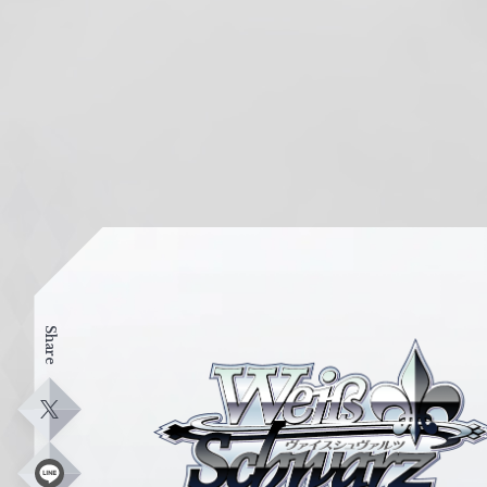
Share
ヴ
ァ
イ
X
ス
シ
L