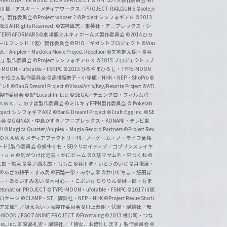
基／アスキー・メディアワークス／PROJECT-RAILGUN S
©sole;v
リヤ」製作委員会
©Project wooser 2
©Project シンフォギアＧ
©2013
 All Rights Reserved.
©古味直志／集英社・アニプレックス・シ
ERRAFORMARS
©劇場版ミルキィホームズ製作委員会
©2014 ひろ
nc. /ガールフレンド（仮）製作委員会
©FHO／ギガントプロジェクト
©Visu
et／Aniplex・Madoka Movie Project Rebellion
©矢吹健太朗・長谷
人」製作委員会
©Project シンフォギアＧＸ
©2015 プロジェクトラブ
-MOON・ufotable・FSNPC
©2015 ひろやまひろし・TYPE-MOON
おそ松さん製作委員会
©高橋留美子・小学館／NHK・NEP・ShoPro
©
ン!!
©BanG Dream! Project
©VisualArt's/Key/Rewrite Project
©ATL
活製作委員会
©&™Lucasfilm Ltd.
©SEGA／チェンクロ・フィルムパー
ＡＤＯＫＡＷＡ／このすば製作委員会
©ミルキィFFPN製作委員会
© Pokelab
roject シンフォギアAXZ
©BanG Dream! Project
©Craft Egg Inc.
©SE
員会
©GAINAX・中島かずき／アニプレックス・KONAMI・テレビ東
!
©Magica Quartet/Aniplex・Magia Record Partners
©Project Rev
ＡＤＯＫＡＷＡ メディアファクトリー刊／ノーゲーム・ノーライフ全権
ード2製作委員会
©蝸牛くも・SBクリエイティブ／ゴブリンスレイヤ
・ｕｅ ©気がつけば毛玉・かにビーム
©久慈マサムネ・平つくね
©
太郎・焦茶
©竜ノ湖太郎・ももこ
©谷川流・いとうのいぢ
©月夜涙・
©あざの耕平・すみ兵 ©石踏一榮・みやま零
©井中だちま・飯田ぽ
一・あらいずみるい
©木村心一・こぶいち むりりん
©榊一郎・なま
tonation PROJECT
©TYPE-MOON・ufotable・FSNPC
©2017 川原
溝口ケージ
©CLAMP・ST／講談社・NEP・NHK
©Project Revue Starli
タジア文庫刊／冴えない♭な製作委員会
©川上泰樹・伏瀬・講談社／転
-MOON / FGO7 ANIME PROJECT
©Frontwing
©2013 橘公司・つな
s, Inc.
© 宮島礼吏・講談社／「彼女、お借りします」製作委員会
©