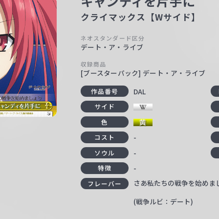
キャンディを片手に
クライマックス【Wサイド】
ネオスタンダード区分
デート・ア・ライブ
収録商品
[ブースターパック] デート・ア・ライブ
DAL
作品番号
サイド
色
-
コスト
-
ソウル
-
特徴
さあ――私たちの戦争を始めま
フレーバー
(戦争ルビ：デート)