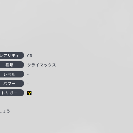
CR
レアリティ
クライマックス
種類
-
レベル
-
パワー
トリガー
しょう