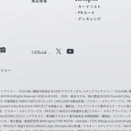
商品情報
カードリスト
PRカード
デッキレシピ
Official
X
Y
o
ポリシー
u
T
u
ィアファクトリー／ゼロの使い魔製作委員会
©2008 ヤマグチノボル･メディアファクトリー／ゼロの使
b
MOON All Rights Reserved.
©SEGA
©2005、2009 美水かがみ／角川書店
©2008 VisualArt's/Key
ED.
©窪岡俊之
©BNGI
©ATLUS CO.,LTD. 1996,2008
©鎌池和馬／アスキー・メディアワークス／PROJE
e
sualart's/Key
©なのはA's PROJECT
©真島ヒロ／講談社・フェアリーテイル製作ギルド・テレビ東
／アスキー・メディアワークス／PROJECT-INDEX II
©高橋弥七郎/アスキー・メディアワークス/
O
/Key
©2009,2011 ビックウエスト／劇場版マクロスＦ製作委員会
©西尾維新／講談社・アニプレッ
f
いいち・角川書店／東雲研究所
©Nitroplus/TYPE-MOON・ufotable・FZPC
©Magica Quartet/Anip
I／PROJECT iM@S
©2012 MAGES./5pb./Nitroplus
©川原 礫／アスキー・メディアワークス／AW Pro
f
ー・メディアワークス／SAO Project
©vividred project・MBS ©2013 プロジェクトラブライブ！
©