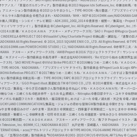
i
オケアノス／「翠星のガルガンティア」製作委員会
©2013 Nippon Ichi Software, Inc.
©鎌池和馬／冬川
イバー2」アニメーション製作委員会
©2013 ひろやまひろし・TYPE-MOON・角川書店／「プリズマ☆イ
c
ずき／キルラキル製作委員会
©橙乃ままれ・KADOKAWA／NHK・NEP
©2014 DMM.com/KADOKAWA GAMES
井儀人/双葉社・シンエイ・テレビ朝日・ADK 2001,2002,2014
©貴家悠・橘賢一／集英社・Project T
i
リズマ☆イリヤ ツヴァイ！」製作委員会
©CyberAgent, Inc. All Rights Reserved.
©CyberAgent, I
a
©2014 川原 礫／ＫＡＤＯＫＡＷＡ アスキー・メディアワークス刊／SAOⅡ Project
©Magica Quart
CINDERELLA ©PROJECT DD3
©VisualArt's/Key/Charlotte Project
©諫山創・講談社／「進撃の巨
l
DOKAWA All Rights Reserved.
© 2014, 2015 SQUARE ENIX CO., LTD. All Rights Reserved.
©TYPE
会
©2016 DMM.com POWERCHORD STUDIO / C2 / KADOKAWA All Rights Reserved.
©赤塚不二夫／
C
DOKAWA アスキー・メディアワークス刊／AWIB Project
©2016 プロジェクトラブライブ！サンシャイ
h
田麿里／キズナイーバー製作委員会
©長月達平・株式会社KADOKAWA刊／Re:ゼロから始める異世界生
／SAO MOVIE Project
©ViVid Strike PROJECT ©2016 暁なつめ・三嶋くろね／Ｋ
a
・TYPE-MOON／KADOKAWA／「プリズマ☆イリヤ ドライ!!」製作委員会
©Project Luck & Logic
©P
NOHA Reflection PROJECT
©2017 暁なつめ・三嶋くろね／ＫＡＤＯＫＡＷＡ／このすば２製作委
n
冴えない製作委員会
©東出祐一郎・TYPE-MOON / FAPC
©2017 プロジェクトラブライブ！サンシャイン!
n
クス／GGO Project illust.黒星紅白
TM ©TOHO CO., LTD.
©2014 榎宮祐・株式会社Ｋ
タダヒロ／集英社・ゆらぎ荘の幽奈さん製作委員会
©丸山くがね・ＫＡＤＯＫＡＷＡ刊／オーバーロ
e
©暁なつめ・三嶋くろね
©岩井恭平・るろお
©上栖綴人・Nitroplus
©春日部タケル・ユキヲ
©枯野瑛
グチノボル
©島田フミカネ・南房秀久・飯沼俊規
©しめさば・ぶーた
©竜ノ湖太郎・天之有
©竜ノ湖
l
LUCKY LAND COMMUNICATIONS/集英社・ジョジョの奇妙な冒険GW製作委員会
©葵せきな・狗神煌
みやま零 ©春日みかげ・みやま零・深井涼介
©賀東招二・四季童子
©賀東招二・なかじまゆか
©神坂
築地俊彦・駒都え～じ
©柳実冬貴・切符
©羊太郎・三嶋くろね
©諸星悠・甘味みきひろ
©NANOHA De
t
©2018 鴨志田 一／ＫＡＤＯＫＡＷＡ アスキー・メディアワークス／青ブタ Project イラスト／
Television, Inc.
©DMM / C2 / KADOKAWA
©2017 丸戸史明・深崎暮人・KADOKAWA ファン
INTERNATIONAL・acus/アサルトリリィプロジェクト
©TYPE-MOON / FGO6 ANIME PROJECT
©TYPE
社／「五等分の花嫁」製作委員会 ®KODANSHA
©2001-2020 CIRCUS
©VISUAL ARTS/Key
© Cygame