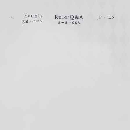
Events
Rule/Q&A
JP
EN
大会・イベン
ルール・Q&A
ト