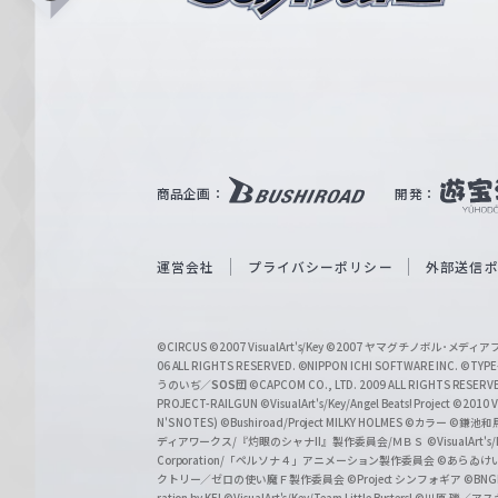
i
ュ
n
e
ヴ
ァ
ル
ツ
｜
商品企画：
開発：
W
e
i
運営会社
プライバシーポリシー
外部送信
ß
S
©CIRCUS
©2007 VisualArt's/Key
©2007 ヤマグチノボル･メデ
c
06 ALL RIGHTS RESERVED.
©NIPPON ICHI SOFTWARE INC. ©TYPE-
うのいぢ／
SOS団
©CAPCOM CO., LTD. 2009 ALL RIGHTS RESERV
h
PROJECT-RAILGUN
©VisualArt's/Key/Angel Beats! Project
©2010 Vi
w
N'S NOTES)
©Bushiroad/Project MILKY HOLMES
©カラー
©鎌池和馬
ディアワークス/『灼眼のシャナII』製作委員会/ＭＢＳ
©VisualArt's
a
Corporation/「ペルソナ４」アニメーション製作委員会
©あらゐけ
クトリー／ゼロの使い魔Ｆ製作委員会
©Project シンフォギア
©BNG
r
ration by KEI
©VisualArt's/Key/Team Little Busters!
©川原 礫／アスキ