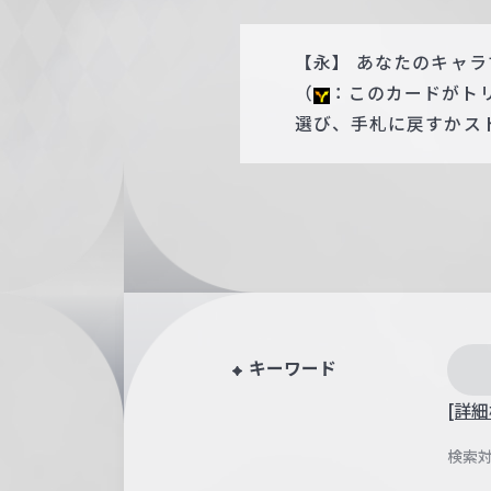
【永】 あなたのキャラ
（
：このカードがト
選び、手札に戻すかス
キーワード
[詳細
検索