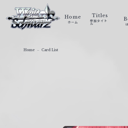
ヴ
ァ
Titles
Home
B
参加タイト
ホーム
イ
ル
ス
シ
ュ
Home
Card List
ヴ
ァ
ル
ツ
｜
W
e
i
ß
S