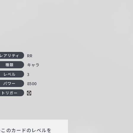
RR
レアリティ
キャラ
種類
3
レベル
8500
パワー
トリガー
のこのカードのレベルを