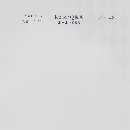
Events
Rule/Q&A
JP
EN
大会・イベン
ルール・Q&A
ト