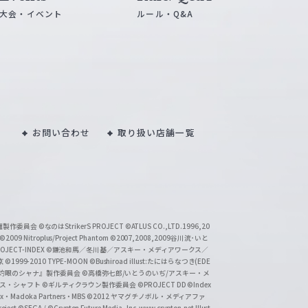
大会・イベント
ルール・Q&A
お問い合わせ
取り扱い店舗一覧
い魔製作委員会
©なのはStrikerS PROJECT
©ATLUS CO.,LTD.1996,20
©2009 Nitroplus/Project Phantom
©2007,2008,2009谷川流･いと
CT-INDEX
©鎌池和馬／冬川基／アスキー・メディアワークス／
京
©1999-2010 TYPE-MOON
©Bushiroad illust:たにはらなつき(EDE
『灼眼のシャナ』製作委員会
©高橋弥七郎/いとうのいぢ/アスキー・メ
クス・シャフト
©ギルティクラウン製作委員会
©PROJECT DD ©Index
lex・Madoka Partners・MBS
©2012 ヤマグチノボル・メディアファ
ject
©SEGA / ©Crypton Future Media, Inc. www.crypton.net Illust