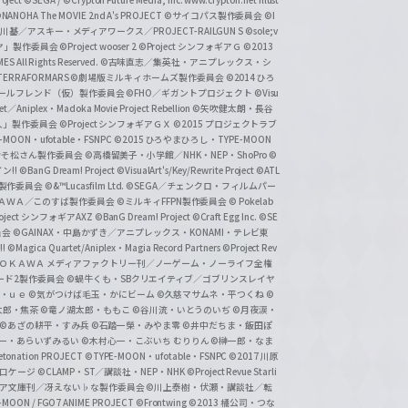
NANOHA The MOVIE 2nd A's PROJECT
©サイコパス製作委員会
©I
基／アスキー・メディアワークス／PROJECT-RAILGUN S
©sole;v
リヤ」製作委員会
©Project wooser 2
©Project シンフォギアＧ
©2013
 All Rights Reserved.
©古味直志／集英社・アニプレックス・シ
ERRAFORMARS
©劇場版ミルキィホームズ製作委員会
©2014 ひろ
nc. /ガールフレンド（仮）製作委員会
©FHO／ギガントプロジェクト
©Visu
et／Aniplex・Madoka Movie Project Rebellion
©矢吹健太朗・長谷
人」製作委員会
©Project シンフォギアＧＸ
©2015 プロジェクトラブ
-MOON・ufotable・FSNPC
©2015 ひろやまひろし・TYPE-MOON
おそ松さん製作委員会
©高橋留美子・小学館／NHK・NEP・ShoPro
©
ン!!
©BanG Dream! Project
©VisualArt's/Key/Rewrite Project
©ATL
活製作委員会
©&™Lucasfilm Ltd.
©SEGA／チェンクロ・フィルムパー
ＡＤＯＫＡＷＡ／このすば製作委員会
©ミルキィFFPN製作委員会
© Pokelab
roject シンフォギアAXZ
©BanG Dream! Project
©Craft Egg Inc.
©SE
員会
©GAINAX・中島かずき／アニプレックス・KONAMI・テレビ東
!
©Magica Quartet/Aniplex・Magia Record Partners
©Project Rev
ＡＤＯＫＡＷＡ メディアファクトリー刊／ノーゲーム・ノーライフ全権
ード2製作委員会
©蝸牛くも・SBクリエイティブ／ゴブリンスレイヤ
・ｕｅ ©気がつけば毛玉・かにビーム
©久慈マサムネ・平つくね
©
太郎・焦茶
©竜ノ湖太郎・ももこ
©谷川流・いとうのいぢ
©月夜涙・
©あざの耕平・すみ兵 ©石踏一榮・みやま零
©井中だちま・飯田ぽ
一・あらいずみるい
©木村心一・こぶいち むりりん
©榊一郎・なま
tonation PROJECT
©TYPE-MOON・ufotable・FSNPC
©2017 川原
溝口ケージ
©CLAMP・ST／講談社・NEP・NHK
©Project Revue Starli
タジア文庫刊／冴えない♭な製作委員会
©川上泰樹・伏瀬・講談社／転
-MOON / FGO7 ANIME PROJECT
©Frontwing
©2013 橘公司・つな