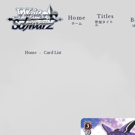
ヴ
ァ
Titles
Home
B
参加タイト
ホーム
イ
ル
ス
シ
ュ
Home
Card List
ヴ
ァ
ル
ツ
｜
W
e
i
ß
S