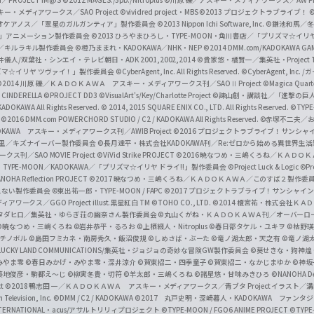
f
ー・メディアワークス／SAO Project
©vividred project・MBS ©2013 プロジェクトラブライブ！
©
i
オケアノス／「翠星のガルガンティア」製作委員会
©2013 Nippon Ichi Software, Inc.
©鎌池和馬／冬川
イバー2」アニメーション製作委員会
©2013 ひろやまひろし・TYPE-MOON・角川書店／「プリズマ☆イ
c
ずき／キルラキル製作委員会
©橙乃ままれ・KADOKAWA／NHK・NEP
©2014 DMM.com/KADOKAWA GAMES
井儀人/双葉社・シンエイ・テレビ朝日・ADK 2001,2002,2014
©貴家悠・橘賢一／集英社・Project T
i
リズマ☆イリヤ ツヴァイ！」製作委員会
©CyberAgent, Inc. All Rights Reserved.
©CyberAgent, I
a
©2014 川原 礫／ＫＡＤＯＫＡＷＡ アスキー・メディアワークス刊／SAOⅡ Project
©Magica Quart
CINDERELLA ©PROJECT DD3
©VisualArt's/Key/Charlotte Project
©諫山創・講談社／「進撃の巨
l
DOKAWA All Rights Reserved.
© 2014, 2015 SQUARE ENIX CO., LTD. All Rights Reserved.
©TYPE
会
©2016 DMM.com POWERCHORD STUDIO / C2 / KADOKAWA All Rights Reserved.
©赤塚不二夫／
C
DOKAWA アスキー・メディアワークス刊／AWIB Project
©2016 プロジェクトラブライブ！サンシャイ
h
田麿里／キズナイーバー製作委員会
©長月達平・株式会社KADOKAWA刊／Re:ゼロから始める異世界生
／SAO MOVIE Project
©ViVid Strike PROJECT ©2016 暁なつめ・三嶋くろね／Ｋ
a
・TYPE-MOON／KADOKAWA／「プリズマ☆イリヤ ドライ!!」製作委員会
©Project Luck & Logic
©P
NOHA Reflection PROJECT
©2017 暁なつめ・三嶋くろね／ＫＡＤＯＫＡＷＡ／このすば２製作委
n
冴えない製作委員会
©東出祐一郎・TYPE-MOON / FAPC
©2017 プロジェクトラブライブ！サンシャイン!
n
クス／GGO Project illust.黒星紅白
TM ©TOHO CO., LTD.
©2014 榎宮祐・株式会社Ｋ
タダヒロ／集英社・ゆらぎ荘の幽奈さん製作委員会
©丸山くがね・ＫＡＤＯＫＡＷＡ刊／オーバーロ
e
©暁なつめ・三嶋くろね
©岩井恭平・るろお
©上栖綴人・Nitroplus
©春日部タケル・ユキヲ
©枯野瑛
グチノボル
©島田フミカネ・南房秀久・飯沼俊規
©しめさば・ぶーた
©竜ノ湖太郎・天之有
©竜ノ湖
l
LUCKY LAND COMMUNICATIONS/集英社・ジョジョの奇妙な冒険GW製作委員会
©葵せきな・狗神煌
みやま零 ©春日みかげ・みやま零・深井涼介
©賀東招二・四季童子
©賀東招二・なかじまゆか
©神坂
築地俊彦・駒都え～じ
©柳実冬貴・切符
©羊太郎・三嶋くろね
©諸星悠・甘味みきひろ
©NANOHA De
t
©2018 鴨志田 一／ＫＡＤＯＫＡＷＡ アスキー・メディアワークス／青ブタ Project イラスト／
Television, Inc.
©DMM / C2 / KADOKAWA
©2017 丸戸史明・深崎暮人・KADOKAWA ファン
INTERNATIONAL・acus/アサルトリリィプロジェクト
©TYPE-MOON / FGO6 ANIME PROJECT
©TYPE