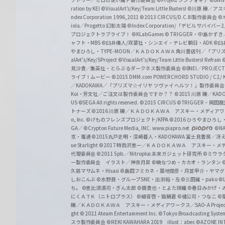
r
ration by KEI
©VisualArt's/Key/Team Little Busters!
©川原 礫／アスキ
z
ndex Corporation 1996,2011
©2013 CIRCUS/D.C.III製作委員会
©
iola／Progetto 幻影太陽
©Index Corporation/「デビルサバ
プロジェクトラブライブ！
©KLabGames
© TRIGGER・中島か
ャフト・MBS
©臼井儀人/双葉社・シンエイ・テレビ朝日・ADK
©臼
やまひろし・TYPE-MOON／ＫＡＤＯＫＡＷＡ 角川書店刊／「プ
alArt's/Key/SProject
©VisualArt's/Key/Team Little Busters! Refrain
見沙貴／集英社・とらぶるダークネス製作委員会
©BNEI／PROJECT 
ライブ！ムービー
©2015 DMM.com POWERCHORD STUDIO / C2 / KA
／KADOKAWA／「プリズマ☆イリヤ ツヴァイ ヘルツ！」製作委員
Koi・芳文社／ご注文は製作委員会ですか？？
©2015 川原 礫／KA
US ©SEGA All rights reserved.
©2015 CIRCUS
©TRIGGER・岡
トナーズ
©2016 川原 礫／ＫＡＤＯＫＡＷＡ アスキー・メディアワークス刊
o, Inc. ©けものフレンズプロジェクト/KFPA
©2016 ひろやまひろし
GA／ ©Crypton Future Media, INC. www.piapro.net
©NA
京・電通
©2015丸戸史明・深崎暮人・KADOKAWA 富士見書房／
ue Starlight
©2017 時雨沢恵一／ＫＡＤＯＫＡＷＡ アスキー・メディアワー
代理委員会
©2011 5pb.／Nitroplus 未来ガジェット研究所
©ミウラ
ー製作委員会 イラスト／神奈月昇
©暁なつめ・カカオ・ランタン
久慈マサムネ・Hisasi
©島田フミカネ・築地俊彦・月並甲介・ヤマ
しおこんぶ
©水野良・グループSNE・出渕裕・左
©三田誠・pako
©
ち。
©恵比須清司・ぎん太郎
©鏡貴也・とよた瑣織
©春日みかげ・
にくＡＴＫ（ニトロプラス）
©細音啓・猫鍋蒼
©橘公司・つなこ
©
礫／ＫＡＤＯＫＡＷＡ アスキー・メディアワークス／SAO-A Projec
ght
© 2021 Ateam Entertainment Inc.
©Tokyo Broadcasting System 
スラ製作委員会 ©REKI KAWAHARA 2019 illust：abec
©AZONE 