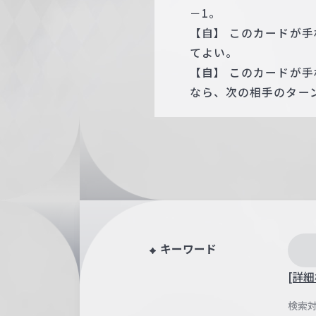
－1。
【自】 このカードが
てよい。
【自】 このカードが
なら、次の相手のターン
キーワード
[詳細
検索