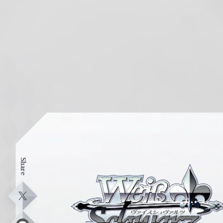
Share
ヴ
ァ
イ
X
ス