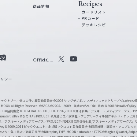
Recipes
商品情報
カードリスト
PRカード
デッキレシピ
Official
X
Y
o
ポリシー
u
T
u
ィアファクトリー／ゼロの使い魔製作委員会
©2008 ヤマグチノボル･メディアファクトリー／ゼロの使
b
MOON All Rights Reserved.
©SEGA
©2005、2009 美水かがみ／角川書店
©2008 VisualArt's/Key
ED.
©窪岡俊之
©BNGI
©ATLUS CO.,LTD. 1996,2008
©鎌池和馬／アスキー・メディアワークス／PROJE
e
sualart's/Key
©なのはA's PROJECT
©真島ヒロ／講談社・フェアリーテイル製作ギルド・テレビ東
／アスキー・メディアワークス／PROJECT-INDEX II
©高橋弥七郎/アスキー・メディアワークス/
O
/Key
©2009,2011 ビックウエスト／劇場版マクロスＦ製作委員会
©西尾維新／講談社・アニプレッ
f
いいち・角川書店／東雲研究所
©Nitroplus/TYPE-MOON・ufotable・FZPC
©Magica Quartet/Anip
I／PROJECT iM@S
©2012 MAGES./5pb./Nitroplus
©川原 礫／アスキー・メディアワークス／AW Pro