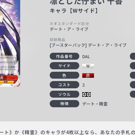
凛とした佇まい 十香
キャラ【Wサイド】
ネオスタンダード区分
デート・ア・ライブ
収録商品
[ブースターパック] デート・ア・ライブ
DAL
作品番号
サイド
色
2
コスト
ソウル
デート・精霊
特徴
デート》か《精霊》のキャラが4枚以上なら、あなたの手札