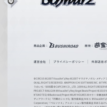
シ
L
i
ュ
n
e
ヴ
ァ
ル
ツ
｜
商品企画：
開発：
W
e
i
運営会社
プライバシーポリシー
外部送信
ß
S
©CIRCUS
©2007 VisualArt's/Key
©2007 ヤマグチノボル･メデ
c
06 ALL RIGHTS RESERVED.
©NIPPON ICHI SOFTWARE INC. ©TYPE-
うのいぢ／
SOS団
©CAPCOM CO., LTD. 2009 ALL RIGHTS RESERV
h
PROJECT-RAILGUN
©VisualArt's/Key/Angel Beats! Project
©2010 Vi
w
N'S NOTES)
©Bushiroad/Project MILKY HOLMES
©カラー
©鎌池和馬
ディアワークス/『灼眼のシャナII』製作委員会/ＭＢＳ
©VisualArt's
a
Corporation/「ペルソナ４」アニメーション製作委員会
©あらゐけ
クトリー／ゼロの使い魔Ｆ製作委員会
©Project シンフォギア
©BNG