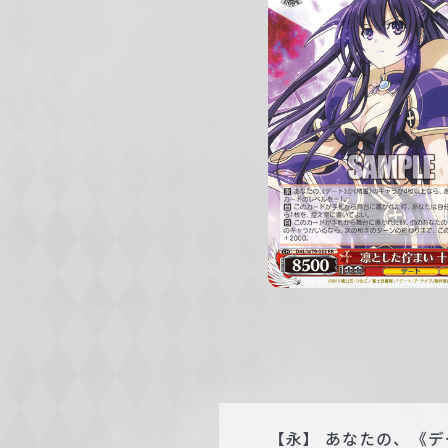
c
h
w
a
r
z
【永】 あなたの、《