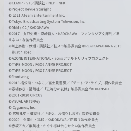
©CLAMP・ST／講談社・NEP・NHK
©Project Revue Starlight
© 2021 Ateam Entertainment Inc.
©Tokyo Broadcasting System Television, Inc.
©DMM / C2 / KADOKAWA
©2017 丸戸史明・深崎暮人・KADOKAWA ファンタジア文庫刊／冴
えない♭な製作委員会
©川上泰樹・伏瀬・講談社／転スラ製作委員会 ©REKI KAWAHARA 2019
illust：abec
©AZONE INTERNATIONAL・acus/アサルトリリィプロジェクト
©TYPE-MOON / FGO6 ANIME PROJECT
©TYPE-MOON / FGO7 ANIME PROJECT
©Frontwing
©2013 橘公司・つなこ／富士見書房／「デート･ア･ライブ」製作委員会
©春場ねぎ・講談社／「五等分の花嫁」製作委員会 ®KODANSHA
©2001-2020 CIRCUS
©VISUAL ARTS/Key
© Cygames, Inc.
© 宮島礼吏・講談社／「彼女、お借りします」製作委員会
©2020 夕蜜柑・狐印／KADOKAWA／防振り製作委員会
©赤坂アカ／集英社・かぐや様は告らせたい製作委員会