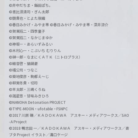
©井中だちま・飯田ぽち。
©恵比須清司・ぎん太郎
©鏡貴也・とよた瑣織
©春日みかげ・みやま零 ©春日みかげ・みやま零・深井涼介
©賀東招二・四季童子
©賀東招二・なかじまゆか
©神坂一・あらいずみるい
©木村心一・こぶいち むりりん
©榊一郎・なまにくＡＴＫ（ニトロプラス）
©細音啓・猫鍋蒼
©橘公司・つなこ
©築地俊彦・駒都え～じ
©柳実冬貴・切符
©羊太郎・三嶋くろね
©諸星悠・甘味みきひろ
©NANOHA Detonation PROJECT
©TYPE-MOON・ufotable・FSNPC
©2017 川原 礫／ＫＡＤＯＫＡＷＡ アスキー・メディアワークス／SAO
-A Project
©2018 鴨志田 一／ＫＡＤＯＫＡＷＡ アスキー・メディアワークス／青
ブタ Project イラスト／溝口ケージ