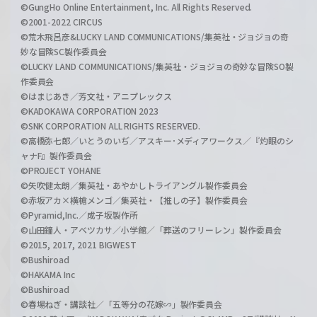
©GungHo Online Entertainment, Inc. All Rights Reserved.
©2001-2022 CIRCUS
©荒木飛呂彦&LUCKY LAND COMMUNICATIONS/集英社・ジョジョの奇
妙な冒険SC製作委員会
©LUCKY LAND COMMUNICATIONS/集英社・ジョジョの奇妙な冒険SO製
作委員会
©はまじあき／芳文社・アニプレックス
©KADOKAWA CORPORATION 2023
©SNK CORPORATION ALL RIGHTS RESERVED.
©高橋弥七郎／いとうのいぢ／アスキー･メディアワークス／『灼眼のシ
ャナF』製作委員会
©PROJECT YOHANE
©矢吹健太朗／集英社・あやかしトライアングル製作委員会
©赤坂アカ×横槍メンゴ／集英社・【推しの子】製作委員会
©Pyramid,Inc.／成子坂製作所
©山田鐘人・アベツカサ／小学館／「葬送のフリーレン」製作委員会
©2015, 2017, 2021 BIGWEST
©Bushiroad
©HAKAMA Inc
©Bushiroad
©春場ねぎ・講談社／「五等分の花嫁∽」製作委員会