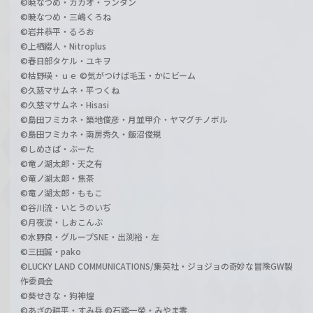
©暁なつめ・カカオ・ランタン
©暁なつめ・三嶋くろね
©岩井恭平・るろお
©上栖綴人・Nitroplus
©春日部タケル・ユキヲ
©枯野瑛・ｕｅ ©気がつけば毛玉・かにビーム
©久慈マサムネ・平つくね
©久慈マサムネ・Hisasi
©島田フミカネ・築地俊彦・月並甲介・ヤマグチノボル
©島田フミカネ・南房秀久・飯沼俊規
©しめさば・ぶーた
©竜ノ湖太郎・天之有
©竜ノ湖太郎・焦茶
©竜ノ湖太郎・ももこ
©谷川流・いとうのいぢ
©月夜涙・しおこんぶ
©水野良・グループSNE・出渕裕・左
©三田誠・pako
©LUCKY LAND COMMUNICATIONS/集英社・ジョジョの奇妙な冒険GW製
作委員会
©葵せきな・狗神煌
©あざの耕平・すみ兵 ©石踏一榮・みやま零