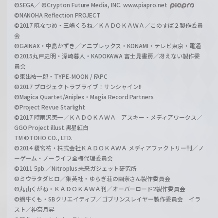
©SEGA／ ©Crypton Future Media, INC. www.piapro.net
©NANOHA Reflection PROJECT
©2017 暁なつめ・三嶋くろね／ＫＡＤＯＫＡＷＡ／このすば２製作委員
会
©GAINAX・中島かずき／アニプレックス・KONAMI・テレビ東京・電通
©2015丸戸史明・深崎暮人・KADOKAWA 富士見書房／冴えない製作委
員会
©東出祐一郎・TYPE-MOON / FAPC
©2017 プロジェクトラブライブ！サンシャイン!!
©Magica Quartet/Aniplex・Magia Record Partners
©Project Revue Starlight
©2017 時雨沢恵一／ＫＡＤＯＫＡＷＡ アスキー・メディアワークス／
GGO Project illust.黒星紅白
TM ©TOHO CO., LTD.
©2014 榎宮祐・株式会社ＫＡＤＯＫＡＷＡ メディアファクトリー刊／ノ
ーゲーム・ノーライフ全権代理委員会
©2011 5pb.／Nitroplus 未来ガジェット研究所
©ミウラタダヒロ／集英社・ゆらぎ荘の幽奈さん製作委員会
©丸山くがね・ＫＡＤＯＫＡＷＡ刊／オーバーロード2製作委員会
©蝸牛くも・SBクリエイティブ／ゴブリンスレイヤー製作委員会 イラ
スト／神奈月昇