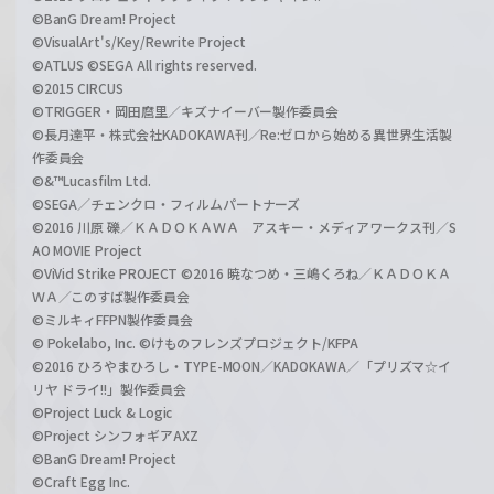
©BanG Dream! Project
©VisualArt's/Key/Rewrite Project
©ATLUS ©SEGA All rights reserved.
©2015 CIRCUS
©TRIGGER・岡田麿里／キズナイーバー製作委員会
©長月達平・株式会社KADOKAWA刊／Re:ゼロから始める異世界生活製
作委員会
©&™Lucasfilm Ltd.
©SEGA／チェンクロ・フィルムパートナーズ
©2016 川原 礫／ＫＡＤＯＫＡＷＡ アスキー・メディアワークス刊／S
AO MOVIE Project
©ViVid Strike PROJECT ©2016 暁なつめ・三嶋くろね／ＫＡＤＯＫＡ
ＷＡ／このすば製作委員会
©ミルキィFFPN製作委員会
© Pokelabo, Inc. ©けものフレンズプロジェクト/KFPA
©2016 ひろやまひろし・TYPE-MOON／KADOKAWA／「プリズマ☆イ
リヤ ドライ!!」製作委員会
©Project Luck & Logic
©Project シンフォギアAXZ
©BanG Dream! Project
©Craft Egg Inc.