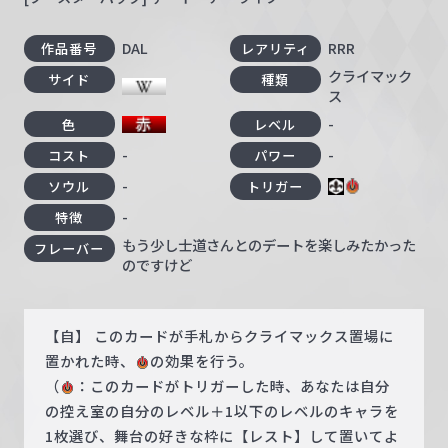
DAL
RRR
作品番号
レアリティ
クライマック
サイド
種類
ス
-
色
レベル
-
-
コスト
パワー
-
ソウル
トリガー
-
特徴
もう少し士道さんとのデートを楽しみたかった
フレーバー
のですけど
【自】 このカードが手札からクライマックス置場に
置かれた時、
の効果を行う。
（
：このカードがトリガーした時、あなたは自分
の控え室の自分のレベル＋1以下のレベルのキャラを
1枚選び、舞台の好きな枠に【レスト】して置いてよ