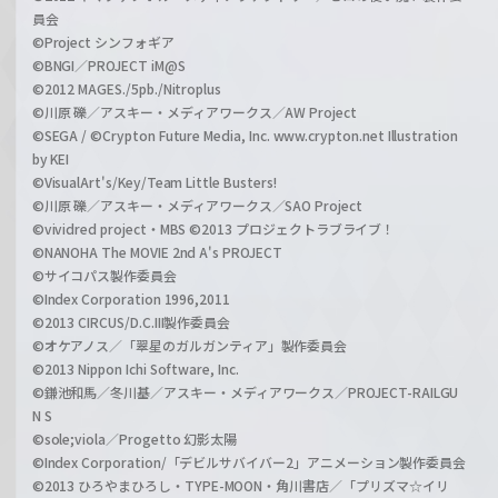
員会
©Project シンフォギア
©BNGI／PROJECT iM@S
©2012 MAGES./5pb./Nitroplus
©川原 礫／アスキー・メディアワークス／AW Project
©SEGA / ©Crypton Future Media, Inc. www.crypton.net Illustration
by KEI
©VisualArt's/Key/Team Little Busters!
©川原 礫／アスキー・メディアワークス／SAO Project
©vividred project・MBS ©2013 プロジェクトラブライブ！
©NANOHA The MOVIE 2nd A's PROJECT
©サイコパス製作委員会
©Index Corporation 1996,2011
©2013 CIRCUS/D.C.III製作委員会
©オケアノス／「翠星のガルガンティア」製作委員会
©2013 Nippon Ichi Software, Inc.
©鎌池和馬／冬川基／アスキー・メディアワークス／PROJECT-RAILGU
N S
©sole;viola／Progetto 幻影太陽
©Index Corporation/「デビルサバイバー2」アニメーション製作委員会
©2013 ひろやまひろし・TYPE-MOON・角川書店／「プリズマ☆イリ