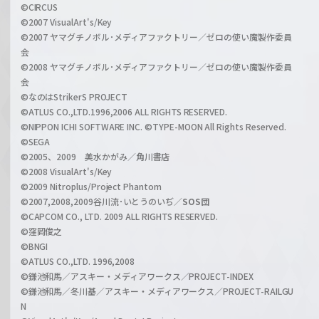
i
a
©CIRCUS
c
©2007 VisualArt's/Key
r
i
©2007 ヤマグチノボル･メディアファクトリー／ゼロの使い魔製作委員
z
会
a
©2008 ヤマグチノボル･メディアファクトリー／ゼロの使い魔製作委員
l
会
C
©なのはStrikerS PROJECT
h
©ATLUS CO.,LTD.1996,2006 ALL RIGHTS RESERVED.
a
©NIPPON ICHI SOFTWARE INC. ©TYPE-MOON All Rights Reserved.
n
©SEGA
©2005、2009 美水かがみ／角川書店
n
©2008 VisualArt's/Key
e
©2009 Nitroplus/Project Phantom
l
©2007,2008,2009谷川流･いとうのいぢ／
SOS団
©CAPCOM CO., LTD. 2009 ALL RIGHTS RESERVED.
©窪岡俊之
©BNGI
©ATLUS CO.,LTD. 1996,2008
©鎌池和馬／アスキー・メディアワークス／PROJECT-INDEX
©鎌池和馬／冬川基／アスキー・メディアワークス／PROJECT-RAILGU
N