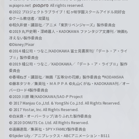
w.piapro.net
All rights reserved.
©2022 プロジェクトラブライブ！虹ヶ咲学園スクールアイドル同好会
©クール教信者／双葉社
©和久井健・講談社／アニメ「東京リベンジャーズ」製作委員会
©2019 丸戸史明・深崎暮人・KADOKAWA ファンタジア文庫刊／映画も
冴えない製作委員会
©Disney/Pixar
©2014 橘公司・つなこ/KADOKAWA 富士見書房刊/「デート・ア・ライ
ブⅡ」製作委員会
©2019 橘公司・つなこ／KADOKAWA／「デート・ア・ライブⅢ」製作
委員会
©春場ねぎ・講談社／映画「五等分の花嫁」製作委員会 ®KODANSHA
©藤本タツキ／集英社・ＭＡＰＰＡ ©丸山くがね・KADOKAWA刊／オー
バーロード4製作委員会
©2020 川原 礫/KADOKAWA/SAO-P Project
© 2017 Manjuu Co.,Ltd. & YongShi Co.,Ltd. All Rights Reserved.
© 2017 Yostar, Inc. All Rights Reserved.
©白米良・オーバーラップ/ありふれた製作委員会
© 2020 DONUTS Co. Ltd. All Rights Reserved.
©遠藤達哉／集英社・SPY×FAMILY製作委員会
©Spider Lily／アニプレックス・ABCアニメーション・BS11