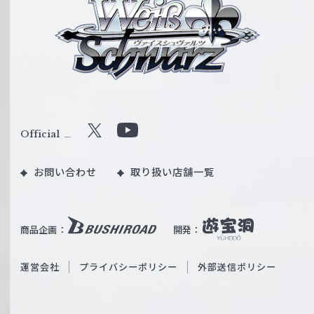
ァ
イ
ス
シ
ュ
ヴ
ァ
ル
Official
X
Y
ツ
o
｜
お問い合わせ
取り扱い店舗一覧
u
W
T
e
u
i
b
商品企画：
開発：
ß
e
S
O
運営会社
プライバシーポリシー
外部送信ポリシー
c
f
h
f
w