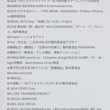
©2020 プロジェクトラブライブ！虹ヶ咲学園スクールアイドル同好会
©SUNRISE ©BANDAI NAMCO Entertainment Inc.
©2019 ひろやまひろし・TYPE-MOON／KADOKAWA／Prisma☆Phanta
sm製作委員会
©VISUAL ARTS/Key/「神様になった日」Project
©2020 東出祐一郎・橘公司・NOCO/KADOKAWA/「デート・ア・バレッ
ト」製作委員会
©Project シンフォギアＸＶ
© Koi・芳文社／ご注文はBLOOM製作委員会ですか？
©春場ねぎ・講談社／「五等分の花嫁∬」製作委員会 ®KODANSHA
©葦原大介／集英社・テレビ朝日・東映アニメーション
©VANGUARD overDress Character Design ©2021 CLAMP・ST de
sign:伊藤彰 illust:Kinema citrus/獣道
©理不尽な孫の手/MFブックス/「無職転生」製作委員会
©irodori ent post
© MARVEL
©大森藤ノ・SBクリエイティブ/ダンまち4製作委員会
© 2016 COVER Corp.
©D_CIDE TRAUMEREI PROJECT
©CIRCUS/ ©HIKOSEN
©2001-2021 CIRCUS
© SEGA / © Colorful Palette Inc. / © Crypton Future Media, INC. ww