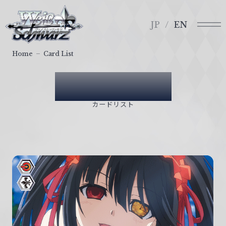
メ
ヴ
ニ
ァ
JP
EN
ュ
イ
ー
ス
Home
Card List
シ
ュ
Card List
ヴ
ァ
カードリスト
ル
ツ
｜
W
e
i
ß
S
c
h