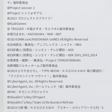
ヤ」製作委員会
©Project wooser 2
©Project シンフォギアＧ
©2013 プロジェクトラブライブ！
©KLabGames
© TRIGGER・中島かずき／キルラキル製作委員会
©橙乃ままれ・KADOKAWA／NHK・NEP
©2014 DMM.com/KADOKAWA GAMES All Rights Reserved.
©古味直志／集英社・アニプレックス・シャフト・MBS
©臼井儀人/双葉社・シンエイ・テレビ朝日・ADK
©臼井儀人/双葉社・シンエイ・テレビ朝日・ADK 2001,2002,2014
©貴家悠・橘賢一／集英社・Project TERRAFORMARS
©劇場版ミルキィホームズ製作委員会
©2014 ひろやまひろし・TYPE-MOON／ＫＡＤＯＫＡＷＡ 角川書店刊／
「プリズマ☆イリヤ ツヴァイ！」製作委員会
©CyberAgent, Inc. All Rights Reserved.
©CyberAgent, Inc. /ガールフレンド（仮）製作委員会
©FHO／ギガントプロジェクト
©VisualArt's/Key/SProject
©VisualArt's/Key/Team Little Busters! Refrain
©2014 川原 礫／ＫＡＤＯＫＡＷＡ アスキー・メディアワークス刊／S