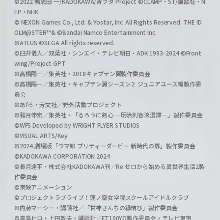
©2022 鴨志田 一/KADOKAWA/青ブタ Project ©CLAMP・ST/講談社・N
EP・NHK
© NEXON Games Co., Ltd. & Yostar, Inc. All Rights Reserved. THE ID
OLM@STER™& ©Bandai Namco Entertainment Inc.
©ATLUS ©SEGA All rights reserved.
©臼井儀人／双葉社・シンエイ・テレビ朝日・ADK 1993-2024 ©Front
wing/Project GPT
©高橋陽一／集英社・2018キャプテン翼製作委員会
©高橋陽一／集英社・キャプテン翼シーズン２ ジュニアユース編製作委
員会
©あfろ・芳文社／野外活動プロジェクト
©和月伸宏／集英社・「るろうに剣心 －明治剣客浪漫譚－」製作委員会
©WFS Developed by WRIGHT FLYER STUDIOS
©VISUAL ARTS/Key
©2024 劇場版「ウマ娘 プリティーダービー 新時代の扉」製作委員会
©KADOKAWA CORPORATION 2024
©長月達平・株式会社KADOKAWA刊／Re:ゼロから始める異世界生活2製
作委員会
©東映アニメーション
©プロジェクトラブライブ！蓮ノ空女学院スクールアイドルクラブ
©内藤マーシー・講談社／「甘神さんちの縁結び」製作委員会
©真島ヒロ・上田敦夫・講談社／FT100YQ製作委員会・テレビ東京