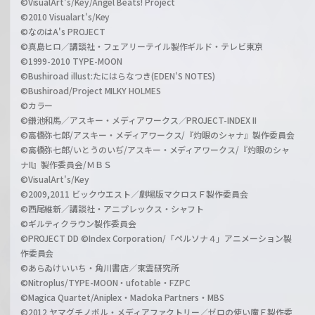
©VisualArt's/Key/Angel Beats! Project
©2010 Visualart's/Key
©なのはA's PROJECT
©真島ヒロ／講談社・フェアリーテイル製作ギルド・テレビ東京
©1999-2010 TYPE-MOON
©Bushiroad illust:たにはらなつき(EDEN'S NOTES)
©Bushiroad/Project MILKY HOLMES
©カラー
©鎌池和馬／アスキー・メディアワークス／PROJECT-INDEX II
©高橋弥七郎/アスキー・メディアワークス/『灼眼のシャナ』製作委員会
©高橋弥七郎/いとうのいぢ/アスキー・メディアワークス/『灼眼のシャ
ナII』製作委員会/ＭＢＳ
©VisualArt's/Key
©2009,2011 ビックウエスト／劇場版マクロスＦ製作委員会
©西尾維新／講談社・アニプレックス・シャフト
©ギルティクラウン製作委員会
©PROJECT DD ©Index Corporation/「ペルソナ４」アニメーション製
作委員会
©あらゐけいいち・角川書店／東雲研究所
©Nitroplus/TYPE-MOON・ufotable・FZPC
©Magica Quartet/Aniplex・Madoka Partners・MBS
©2012 ヤマグチノボル・メディアファクトリー／ゼロの使い魔Ｆ製作委