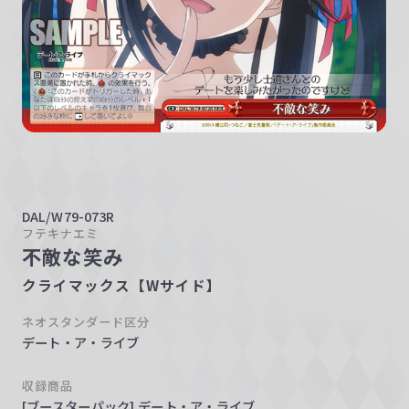
w
a
r
z
DAL/W79-073R
フテキナエミ
不敵な笑み
クライマックス【Wサイド】
ネオスタンダード区分
デート・ア・ライブ
収録商品
[ブースターパック] デート・ア・ライブ