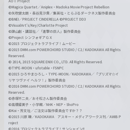
AOⅡ Project
©Magica Quartet／Aniplex・Madoka Movie Project Rebellion
©矢吹健太朗・長谷見沙貴／集英社・とらぶるダークネス製作委員会
©BNEI／PROJECT CINDERELLA ©PROJECT DD3
©VisualArt's/Key/Charlotte Project
©諫山創・講談社／「進撃の巨人」製作委員会
©Project シンフォギアＧＸ
©2015 プロジェクトラブライブ！ムービー
©2015 DMM.com POWERCHORD STUDIO / C2 / KADOKAWA All Rights
Reserved.
© 2014, 2015 SQUARE ENIX CO., LTD. All Rights Reserved.
©TYPE-MOON・ufotable・FSNPC
©2015 ひろやまひろし・TYPE-MOON／KADOKAWA／「プリズマ☆イ
リヤ ツヴァイ ヘルツ！」製作委員会
©2016 DMM.com POWERCHORD STUDIO / C2 / KADOKAWA All Rights
Reserved.
©赤塚不二夫／おそ松さん製作委員会
©高橋留美子・小学館／NHK・NEP・ShoPro
©Koi・芳文社／ご注文は製作委員会ですか？？
©2015 川原 礫／KADOKAWA アスキー・メディアワークス刊／AWIB P
roject
©2016 プロジェクトラブライブ！サンシャイン!!