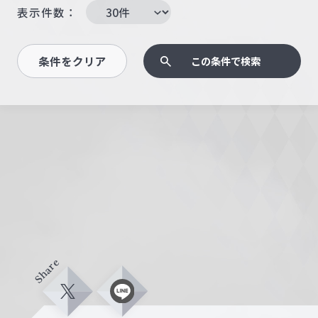
表示件数：
条件をクリア
この条件で検索
Share
X
L
i
n