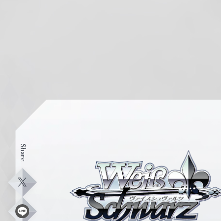
Share
ヴ
ァ
イ
X
ス
シ
L