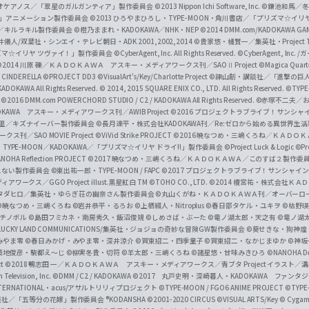
i
オケアノス／「翠星のガルガンティア」製作委員会
©2013 Nippon Ichi Software, Inc.
©鎌池和馬／冬川
イバー2」アニメーション製作委員会
©2013 ひろやまひろし・TYPE-MOON・角川書店／「プリズマ☆イ
c
ずき／キルラキル製作委員会
©橙乃ままれ・KADOKAWA／NHK・NEP
©2014 DMM.com/KADOKAWA GAMES
井儀人/双葉社・シンエイ・テレビ朝日・ADK 2001,2002,2014
©貴家悠・橘賢一／集英社・Project T
i
リズマ☆イリヤ ツヴァイ！」製作委員会
©CyberAgent, Inc. All Rights Reserved.
©CyberAgent, I
a
©2014 川原 礫／ＫＡＤＯＫＡＷＡ アスキー・メディアワークス刊／SAOⅡ Project
©Magica Quart
CINDERELLA ©PROJECT DD3
©VisualArt's/Key/Charlotte Project
©諫山創・講談社／「進撃の巨
l
DOKAWA All Rights Reserved.
© 2014, 2015 SQUARE ENIX CO., LTD. All Rights Reserved.
©TYPE
会
©2016 DMM.com POWERCHORD STUDIO / C2 / KADOKAWA All Rights Reserved.
©赤塚不二夫／
C
DOKAWA アスキー・メディアワークス刊／AWIB Project
©2016 プロジェクトラブライブ！サンシャイ
h
田麿里／キズナイーバー製作委員会
©長月達平・株式会社KADOKAWA刊／Re:ゼロから始める異世界生
／SAO MOVIE Project
©ViVid Strike PROJECT ©2016 暁なつめ・三嶋くろね／Ｋ
a
・TYPE-MOON／KADOKAWA／「プリズマ☆イリヤ ドライ!!」製作委員会
©Project Luck & Logic
©P
NOHA Reflection PROJECT
©2017 暁なつめ・三嶋くろね／ＫＡＤＯＫＡＷＡ／このすば２製作委
n
冴えない製作委員会
©東出祐一郎・TYPE-MOON / FAPC
©2017 プロジェクトラブライブ！サンシャイン!
n
クス／GGO Project illust.黒星紅白
TM ©TOHO CO., LTD.
©2014 榎宮祐・株式会社Ｋ
タダヒロ／集英社・ゆらぎ荘の幽奈さん製作委員会
©丸山くがね・ＫＡＤＯＫＡＷＡ刊／オーバーロ
e
©暁なつめ・三嶋くろね
©岩井恭平・るろお
©上栖綴人・Nitroplus
©春日部タケル・ユキヲ
©枯野瑛
グチノボル
©島田フミカネ・南房秀久・飯沼俊規
©しめさば・ぶーた
©竜ノ湖太郎・天之有
©竜ノ湖
l
LUCKY LAND COMMUNICATIONS/集英社・ジョジョの奇妙な冒険GW製作委員会
©葵せきな・狗神煌
みやま零 ©春日みかげ・みやま零・深井涼介
©賀東招二・四季童子
©賀東招二・なかじまゆか
©神坂
築地俊彦・駒都え～じ
©柳実冬貴・切符
©羊太郎・三嶋くろね
©諸星悠・甘味みきひろ
©NANOHA De
t
©2018 鴨志田 一／ＫＡＤＯＫＡＷＡ アスキー・メディアワークス／青ブタ Project イラスト／
Television, Inc.
©DMM / C2 / KADOKAWA
©2017 丸戸史明・深崎暮人・KADOKAWA ファン
INTERNATIONAL・acus/アサルトリリィプロジェクト
©TYPE-MOON / FGO6 ANIME PROJECT
©TYPE
社／「五等分の花嫁」製作委員会 ®KODANSHA
©2001-2020 CIRCUS
©VISUAL ARTS/Key
© Cygame