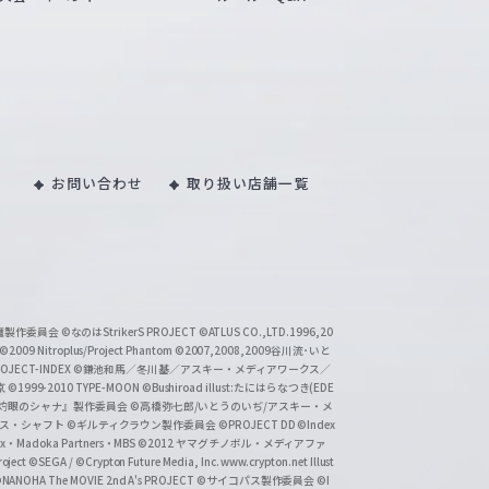
お問い合わせ
取り扱い店舗一覧
い魔製作委員会
©なのはStrikerS PROJECT
©ATLUS CO.,LTD.1996,20
©2009 Nitroplus/Project Phantom
©2007,2008,2009谷川流･いと
CT-INDEX
©鎌池和馬／冬川基／アスキー・メディアワークス／
京
©1999-2010 TYPE-MOON
©Bushiroad illust:たにはらなつき(EDE
『灼眼のシャナ』製作委員会
©高橋弥七郎/いとうのいぢ/アスキー・メ
クス・シャフト
©ギルティクラウン製作委員会
©PROJECT DD ©Index
lex・Madoka Partners・MBS
©2012 ヤマグチノボル・メディアファ
ject
©SEGA / ©Crypton Future Media, Inc. www.crypton.net Illust
NANOHA The MOVIE 2nd A's PROJECT
©サイコパス製作委員会
©I