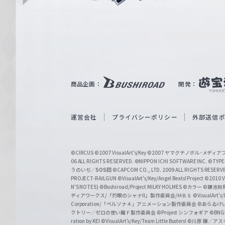
i
ュ
n
e
ヴ
ァ
ル
ツ
｜
商品企画：
開発：
W
e
i
運営会社
プライバシーポリシー
外部送信
ß
S
©CIRCUS
©2007 VisualArt's/Key
©2007 ヤマグチノボル･メデ
c
06 ALL RIGHTS RESERVED.
©NIPPON ICHI SOFTWARE INC. ©TYPE-
うのいぢ／
SOS団
©CAPCOM CO., LTD. 2009 ALL RIGHTS RESERV
h
PROJECT-RAILGUN
©VisualArt's/Key/Angel Beats! Project
©2010 Vi
w
N'S NOTES)
©Bushiroad/Project MILKY HOLMES
©カラー
©鎌池和馬
ディアワークス/『灼眼のシャナII』製作委員会/ＭＢＳ
©VisualArt's
a
Corporation/「ペルソナ４」アニメーション製作委員会
©あらゐけ
クトリー／ゼロの使い魔Ｆ製作委員会
©Project シンフォギア
©BNG
r
ration by KEI
©VisualArt's/Key/Team Little Busters!
©川原 礫／アスキ