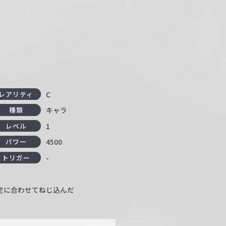
C
レアリティ
キャラ
種類
1
レベル
4500
パワー
-
トリガー
定に合わせてねじ込んだ