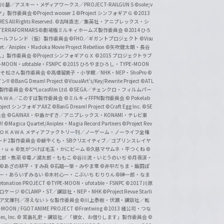
基／アスキー・メディアワークス／PROJECT-RAILGUN S
©sole;v
リヤ」製作委員会
©Project wooser 2
©Project シンフォギアＧ
©2013
 All Rights Reserved.
©古味直志／集英社・アニプレックス・シ
ERRAFORMARS
©劇場版ミルキィホームズ製作委員会
©2014 ひろ
nc. /ガールフレンド（仮）製作委員会
©FHO／ギガントプロジェクト
©Visu
et／Aniplex・Madoka Movie Project Rebellion
©矢吹健太朗・長谷
人」製作委員会
©Project シンフォギアＧＸ
©2015 プロジェクトラブ
-MOON・ufotable・FSNPC
©2015 ひろやまひろし・TYPE-MOON
おそ松さん製作委員会
©高橋留美子・小学館／NHK・NEP・ShoPro
©
ン!!
©BanG Dream! Project
©VisualArt's/Key/Rewrite Project
©ATL
活製作委員会
©&™Lucasfilm Ltd.
©SEGA／チェンクロ・フィルムパー
ＡＤＯＫＡＷＡ／このすば製作委員会
©ミルキィFFPN製作委員会
© Pokelab
roject シンフォギアAXZ
©BanG Dream! Project
©Craft Egg Inc.
©SE
員会
©GAINAX・中島かずき／アニプレックス・KONAMI・テレビ東
!
©Magica Quartet/Aniplex・Magia Record Partners
©Project Rev
ＡＤＯＫＡＷＡ メディアファクトリー刊／ノーゲーム・ノーライフ全権
ード2製作委員会
©蝸牛くも・SBクリエイティブ／ゴブリンスレイヤ
・ｕｅ ©気がつけば毛玉・かにビーム
©久慈マサムネ・平つくね
©
太郎・焦茶
©竜ノ湖太郎・ももこ
©谷川流・いとうのいぢ
©月夜涙・
©あざの耕平・すみ兵 ©石踏一榮・みやま零
©井中だちま・飯田ぽ
一・あらいずみるい
©木村心一・こぶいち むりりん
©榊一郎・なま
tonation PROJECT
©TYPE-MOON・ufotable・FSNPC
©2017 川原
溝口ケージ
©CLAMP・ST／講談社・NEP・NHK
©Project Revue Starli
タジア文庫刊／冴えない♭な製作委員会
©川上泰樹・伏瀬・講談社／転
-MOON / FGO7 ANIME PROJECT
©Frontwing
©2013 橘公司・つな
s, Inc.
© 宮島礼吏・講談社／「彼女、お借りします」製作委員会
©