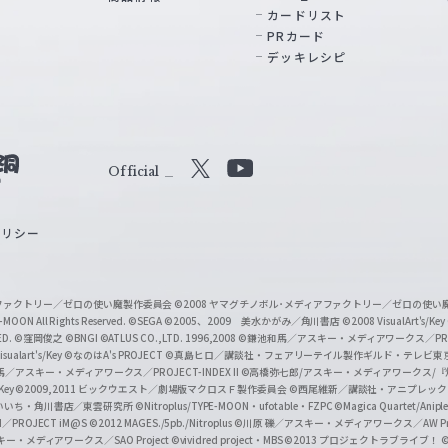
カードリスト
PRカード
デッキレシピ
Official
X
Y
o
ポリシー
u
T
u
ィアファクトリー／ゼロの使い魔製作委員会
©2008 ヤマグチノボル･メディアファクトリー／ゼロの使
b
MOON All Rights Reserved.
©SEGA
©2005、2009 美水かがみ／角川書店
©2008 VisualArt's/Key
ED.
©窪岡俊之
©BNGI
©ATLUS CO.,LTD. 1996,2008
©鎌池和馬／アスキー・メディアワークス／PROJE
e
sualart's/Key
©なのはA's PROJECT
©真島ヒロ／講談社・フェアリーテイル製作ギルド・テレビ東
／アスキー・メディアワークス／PROJECT-INDEX II
©高橋弥七郎/アスキー・メディアワークス/
O
/Key
©2009,2011 ビックウエスト／劇場版マクロスＦ製作委員会
©西尾維新／講談社・アニプレッ
f
いいち・角川書店／東雲研究所
©Nitroplus/TYPE-MOON・ufotable・FZPC
©Magica Quartet/Anip
I／PROJECT iM@S
©2012 MAGES./5pb./Nitroplus
©川原 礫／アスキー・メディアワークス／AW Pro
f
ー・メディアワークス／SAO Project
©vividred project・MBS ©2013 プロジェクトラブライブ！
©