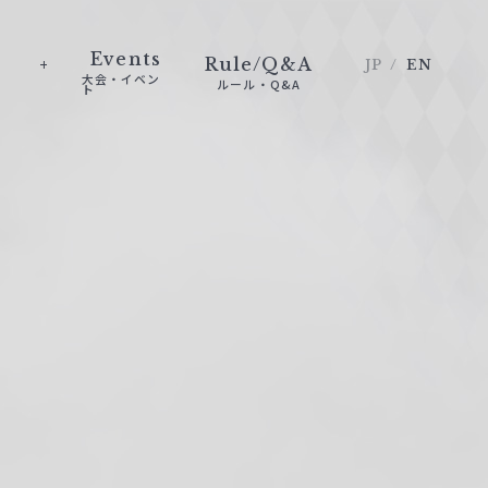
Events
Rule/Q&A
JP
EN
大会・イベン
ルール・Q&A
ト