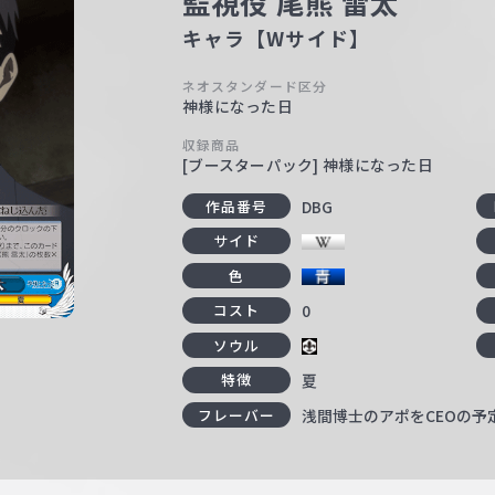
監視役 尾熊 雷太
キャラ【Wサイド】
ネオスタンダード区分
神様になった日
収録商品
[ブースターパック] 神様になった日
DBG
作品番号
サイド
色
0
コスト
ソウル
夏
特徴
浅間博士のアポをCEOの予
フレーバー