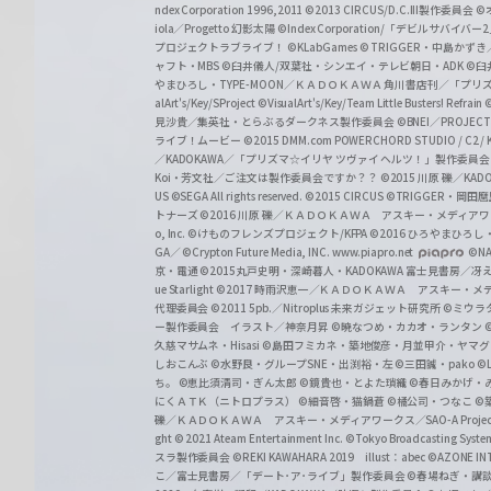
z
ndex Corporation 1996,2011
©2013 CIRCUS/D.C.III製作委員会
©
iola／Progetto 幻影太陽
©Index Corporation/「デビルサバ
プロジェクトラブライブ！
©KLabGames
© TRIGGER・中島か
ャフト・MBS
©臼井儀人/双葉社・シンエイ・テレビ朝日・ADK
©臼
やまひろし・TYPE-MOON／ＫＡＤＯＫＡＷＡ 角川書店刊／「プ
alArt's/Key/SProject
©VisualArt's/Key/Team Little Busters! Refrain
見沙貴／集英社・とらぶるダークネス製作委員会
©BNEI／PROJECT 
ライブ！ムービー
©2015 DMM.com POWERCHORD STUDIO / C2 / KA
／KADOKAWA／「プリズマ☆イリヤ ツヴァイ ヘルツ！」製作委員
Koi・芳文社／ご注文は製作委員会ですか？？
©2015 川原 礫／KA
US ©SEGA All rights reserved.
©2015 CIRCUS
©TRIGGER・岡
トナーズ
©2016 川原 礫／ＫＡＤＯＫＡＷＡ アスキー・メディアワークス刊
o, Inc. ©けものフレンズプロジェクト/KFPA
©2016 ひろやまひろし
GA／ ©Crypton Future Media, INC. www.piapro.net
©NA
京・電通
©2015丸戸史明・深崎暮人・KADOKAWA 富士見書房／
ue Starlight
©2017 時雨沢恵一／ＫＡＤＯＫＡＷＡ アスキー・メディアワー
代理委員会
©2011 5pb.／Nitroplus 未来ガジェット研究所
©ミウラ
ー製作委員会 イラスト／神奈月昇
©暁なつめ・カカオ・ランタン
久慈マサムネ・Hisasi
©島田フミカネ・築地俊彦・月並甲介・ヤマ
しおこんぶ
©水野良・グループSNE・出渕裕・左
©三田誠・pako
©
ち。
©恵比須清司・ぎん太郎
©鏡貴也・とよた瑣織
©春日みかげ・
にくＡＴＫ（ニトロプラス）
©細音啓・猫鍋蒼
©橘公司・つなこ
©
礫／ＫＡＤＯＫＡＷＡ アスキー・メディアワークス／SAO-A Projec
ght
© 2021 Ateam Entertainment Inc.
©Tokyo Broadcasting System 
スラ製作委員会 ©REKI KAWAHARA 2019 illust：abec
©AZONE 
こ／富士見書房／「デート･ア･ライブ」製作委員会
©春場ねぎ・講談