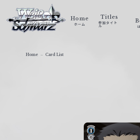
ヴ
ァ
Titles
Home
B
参加タイト
ホーム
イ
ル
ス
シ
ュ
Home
Card List
ヴ
ァ
ル
ツ
｜
W
e
i
ß
S