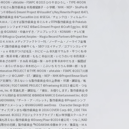
-MOON・ufotable・FSNPC
©2015 ひろやまひろし・TYPE-MOON
おそ松さん製作委員会
©高橋留美子・小学館／NHK・NEP・ShoPro
©
ン!!
©BanG Dream! Project
©VisualArt's/Key/Rewrite Project
©ATL
活製作委員会
©&™Lucasfilm Ltd.
©SEGA／チェンクロ・フィルムパー
ＡＤＯＫＡＷＡ／このすば製作委員会
©ミルキィFFPN製作委員会
© Pokelab
roject シンフォギアAXZ
©BanG Dream! Project
©Craft Egg Inc.
©SE
員会
©GAINAX・中島かずき／アニプレックス・KONAMI・テレビ東
!
©Magica Quartet/Aniplex・Magia Record Partners
©Project Rev
ＡＤＯＫＡＷＡ メディアファクトリー刊／ノーゲーム・ノーライフ全権
ード2製作委員会
©蝸牛くも・SBクリエイティブ／ゴブリンスレイヤ
・ｕｅ ©気がつけば毛玉・かにビーム
©久慈マサムネ・平つくね
©
太郎・焦茶
©竜ノ湖太郎・ももこ
©谷川流・いとうのいぢ
©月夜涙・
©あざの耕平・すみ兵 ©石踏一榮・みやま零
©井中だちま・飯田ぽ
一・あらいずみるい
©木村心一・こぶいち むりりん
©榊一郎・なま
tonation PROJECT
©TYPE-MOON・ufotable・FSNPC
©2017 川原
溝口ケージ
©CLAMP・ST／講談社・NEP・NHK
©Project Revue Starli
タジア文庫刊／冴えない♭な製作委員会
©川上泰樹・伏瀬・講談社／転
-MOON / FGO7 ANIME PROJECT
©Frontwing
©2013 橘公司・つな
s, Inc.
© 宮島礼吏・講談社／「彼女、お借りします」製作委員会
©
アイドル同好会
©SUNRISE ©BANDAI NAMCO Entertainment Inc.
©20
/KADOKAWA/「デート・ア・バレット」製作委員会
©Project シンフ
東映アニメーション
©VANGUARD overDress Character Design ©20
イティブ/ダンまち4製作委員会
© 2016 COVER Corp.
©D_CIDE TRA
 reserved.
©2022 プロジェクトラブライブ！虹ヶ咲学園スクールアイ
／映画も冴えない製作委員会
©Disney/Pixar
©2014 橘公司・つなこ/KAD
分の花嫁」製作委員会 ®KODANSHA
©藤本タツキ／集英社・ＭＡ