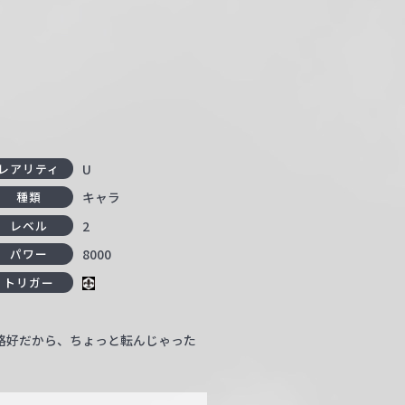
U
レアリティ
キャラ
種類
2
レベル
8000
パワー
トリガー
格好だから、ちょっと転んじゃった