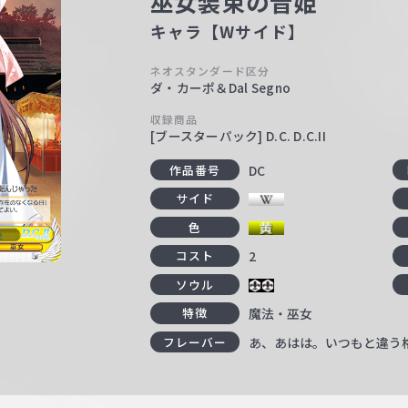
巫女装束の音姫
キャラ【Wサイド】
ネオスタンダード区分
ダ・カーポ＆Dal Segno
収録商品
[ブースターパック] D.C. D.C.II
DC
作品番号
サイド
色
2
コスト
ソウル
魔法・巫女
特徴
あ、あはは。いつもと違う
フレーバー