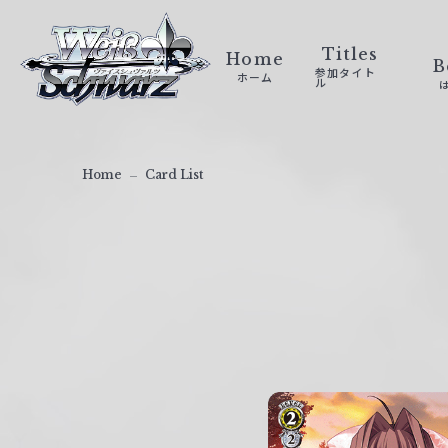
ヴ
ァ
Titles
Home
B
参加タイト
ホーム
イ
ル
ス
シ
ュ
Home
Card List
ヴ
ァ
ル
ツ
｜
W
e
i
ß
S