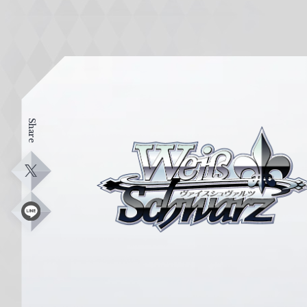
Share
ヴ
ァ
イ
X
ス
シ
L
i
ュ
n
e
ヴ
ァ
ル