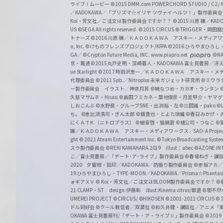
ライブ！ムービー
©2015 DMM.com POWERCHORD STUDIO / C2 / KA
／KADOKAWA／「プリズマ☆イリヤ ツヴァイ ヘルツ！」製作委員
Koi・芳文社／ご注文は製作委員会ですか？？
©2015 川原 礫／KA
US ©SEGA All rights reserved.
©2015 CIRCUS
©TRIGGER・岡
トナーズ
©2016 川原 礫／ＫＡＤＯＫＡＷＡ アスキー・メディアワークス刊
o, Inc. ©けものフレンズプロジェクト/KFPA
©2016 ひろやまひろし
GA／ ©Crypton Future Media, INC. www.piapro.net
©NA
京・電通
©2015丸戸史明・深崎暮人・KADOKAWA 富士見書房／
ue Starlight
©2017 時雨沢恵一／ＫＡＤＯＫＡＷＡ アスキー・メディアワー
代理委員会
©2011 5pb.／Nitroplus 未来ガジェット研究所
©ミウラ
ー製作委員会 イラスト／神奈月昇
©暁なつめ・カカオ・ランタン
久慈マサムネ・Hisasi
©島田フミカネ・築地俊彦・月並甲介・ヤマ
しおこんぶ
©水野良・グループSNE・出渕裕・左
©三田誠・pako
©
ち。
©恵比須清司・ぎん太郎
©鏡貴也・とよた瑣織
©春日みかげ・
にくＡＴＫ（ニトロプラス）
©細音啓・猫鍋蒼
©橘公司・つなこ
©
礫／ＫＡＤＯＫＡＷＡ アスキー・メディアワークス／SAO-A Projec
ght
© 2021 Ateam Entertainment Inc.
©Tokyo Broadcasting System 
スラ製作委員会 ©REKI KAWAHARA 2019 illust：abec
©AZONE 
こ／富士見書房／「デート･ア･ライブ」製作委員会
©春場ねぎ・講談
2020 夕蜜柑・狐印／KADOKAWA／防振り製作委員会
©赤坂アカ
19 ひろやまひろし・TYPE-MOON／KADOKAWA／Prisma☆Phant
ォギアＸＶ
© Koi・芳文社／ご注文はBLOOM製作委員会ですか？
©
21 CLAMP・ST design:伊藤彰 illust:Kinema citrus/獣道
©理不尽
UMEREI PROJECT
©CIRCUS/ ©HIKOSEN
©2001-2021 CIRCUS
© S
ドル同好会
©クール教信者／双葉社
©和久井健・講談社／アニメ「
OKAWA 富士見書房刊/「デート・ア・ライブⅡ」製作委員会
©201