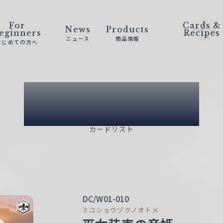
For
Cards &
News
Products
eginners
Recipes
ニュース
商品情報
はじめての方へ
Card List
カードリスト
DC/W01-010
ミコショウゾクノオトメ