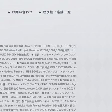
お問い合わせ
取り扱い店舗一覧
い魔製作委員会
©なのはStrikerS PROJECT
©ATLUS CO.,LTD.1996,20
©2009 Nitroplus/Project Phantom
©2007,2008,2009谷川流･いと
CT-INDEX
©鎌池和馬／冬川基／アスキー・メディアワークス／
京
©1999-2010 TYPE-MOON
©Bushiroad illust:たにはらなつき(EDE
『灼眼のシャナ』製作委員会
©高橋弥七郎/いとうのいぢ/アスキー・メ
クス・シャフト
©ギルティクラウン製作委員会
©PROJECT DD ©Index
lex・Madoka Partners・MBS
©2012 ヤマグチノボル・メディアファ
ject
©SEGA / ©Crypton Future Media, Inc. www.crypton.net Illust
NANOHA The MOVIE 2nd A's PROJECT
©サイコパス製作委員会
©I
基／アスキー・メディアワークス／PROJECT-RAILGUN S
©sole;v
リヤ」製作委員会
©Project wooser 2
©Project シンフォギアＧ
©2013
 All Rights Reserved.
©古味直志／集英社・アニプレックス・シ
ERRAFORMARS
©劇場版ミルキィホームズ製作委員会
©2014 ひろ
nc. /ガールフレンド（仮）製作委員会
©FHO／ギガントプロジェクト
©Visu
et／Aniplex・Madoka Movie Project Rebellion
©矢吹健太朗・長谷
人」製作委員会
©Project シンフォギアＧＸ
©2015 プロジェクトラブ