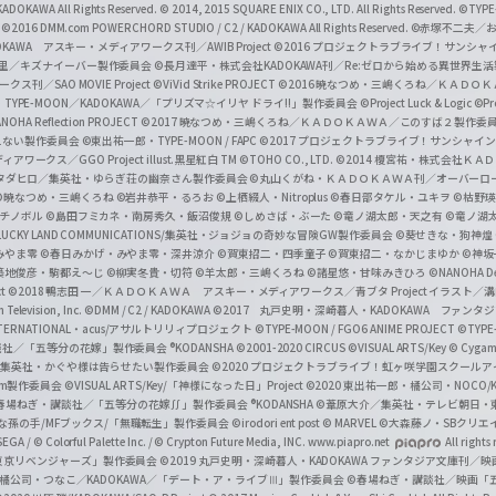
l
DOKAWA All Rights Reserved.
© 2014, 2015 SQUARE ENIX CO., LTD. All Rights Reserved.
©TYPE
会
©2016 DMM.com POWERCHORD STUDIO / C2 / KADOKAWA All Rights Reserved.
©赤塚不二夫／
C
DOKAWA アスキー・メディアワークス刊／AWIB Project
©2016 プロジェクトラブライブ！サンシャイ
h
田麿里／キズナイーバー製作委員会
©長月達平・株式会社KADOKAWA刊／Re:ゼロから始める異世界生
／SAO MOVIE Project
©ViVid Strike PROJECT ©2016 暁なつめ・三嶋くろね／Ｋ
a
・TYPE-MOON／KADOKAWA／「プリズマ☆イリヤ ドライ!!」製作委員会
©Project Luck & Logic
©P
NOHA Reflection PROJECT
©2017 暁なつめ・三嶋くろね／ＫＡＤＯＫＡＷＡ／このすば２製作委
n
冴えない製作委員会
©東出祐一郎・TYPE-MOON / FAPC
©2017 プロジェクトラブライブ！サンシャイン!
n
クス／GGO Project illust.黒星紅白
TM ©TOHO CO., LTD.
©2014 榎宮祐・株式会社Ｋ
タダヒロ／集英社・ゆらぎ荘の幽奈さん製作委員会
©丸山くがね・ＫＡＤＯＫＡＷＡ刊／オーバーロ
e
©暁なつめ・三嶋くろね
©岩井恭平・るろお
©上栖綴人・Nitroplus
©春日部タケル・ユキヲ
©枯野瑛
グチノボル
©島田フミカネ・南房秀久・飯沼俊規
©しめさば・ぶーた
©竜ノ湖太郎・天之有
©竜ノ湖
l
LUCKY LAND COMMUNICATIONS/集英社・ジョジョの奇妙な冒険GW製作委員会
©葵せきな・狗神煌
みやま零 ©春日みかげ・みやま零・深井涼介
©賀東招二・四季童子
©賀東招二・なかじまゆか
©神坂
築地俊彦・駒都え～じ
©柳実冬貴・切符
©羊太郎・三嶋くろね
©諸星悠・甘味みきひろ
©NANOHA De
t
©2018 鴨志田 一／ＫＡＤＯＫＡＷＡ アスキー・メディアワークス／青ブタ Project イラスト／
Television, Inc.
©DMM / C2 / KADOKAWA
©2017 丸戸史明・深崎暮人・KADOKAWA ファン
INTERNATIONAL・acus/アサルトリリィプロジェクト
©TYPE-MOON / FGO6 ANIME PROJECT
©TYPE
社／「五等分の花嫁」製作委員会 ®KODANSHA
©2001-2020 CIRCUS
©VISUAL ARTS/Key
© Cygame
／集英社・かぐや様は告らせたい製作委員会
©2020 プロジェクトラブライブ！虹ヶ咲学園スクール
asm製作委員会
©VISUAL ARTS/Key/「神様になった日」Project
©2020 東出祐一郎・橘公司・NOCO
春場ねぎ・講談社／「五等分の花嫁∬」製作委員会 ®KODANSHA
©葦原大介／集英社・テレビ朝日・
な孫の手/MFブックス/「無職転生」製作委員会
©irodori ent post
© MARVEL
©大森藤ノ・SBクリエ
EGA / © Colorful Palette Inc. / © Crypton Future Media, INC. www.piapro.net
All rights
東京リベンジャーズ」製作委員会
©2019 丸戸史明・深崎暮人・KADOKAWA ファンタジア文庫刊
9 橘公司・つなこ／KADOKAWA／「デート・ア・ライブⅢ」製作委員会
©春場ねぎ・講談社／映画「五等