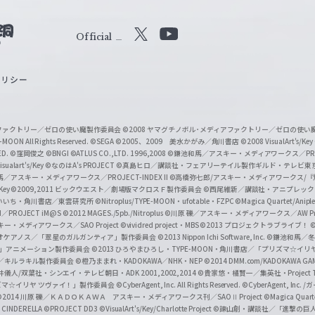
Official
X
Y
o
ポリシー
u
T
u
ィアファクトリー／ゼロの使い魔製作委員会
©2008 ヤマグチノボル･メディアファクトリー／ゼロの使
b
MOON All Rights Reserved.
©SEGA
©2005、2009 美水かがみ／角川書店
©2008 VisualArt's/Key
ED.
©窪岡俊之
©BNGI
©ATLUS CO.,LTD. 1996,2008
©鎌池和馬／アスキー・メディアワークス／PROJE
e
sualart's/Key
©なのはA's PROJECT
©真島ヒロ／講談社・フェアリーテイル製作ギルド・テレビ東
／アスキー・メディアワークス／PROJECT-INDEX II
©高橋弥七郎/アスキー・メディアワークス/
O
/Key
©2009,2011 ビックウエスト／劇場版マクロスＦ製作委員会
©西尾維新／講談社・アニプレッ
f
いいち・角川書店／東雲研究所
©Nitroplus/TYPE-MOON・ufotable・FZPC
©Magica Quartet/Anip
I／PROJECT iM@S
©2012 MAGES./5pb./Nitroplus
©川原 礫／アスキー・メディアワークス／AW Pro
f
ー・メディアワークス／SAO Project
©vividred project・MBS ©2013 プロジェクトラブライブ！
©
i
オケアノス／「翠星のガルガンティア」製作委員会
©2013 Nippon Ichi Software, Inc.
©鎌池和馬／冬川
イバー2」アニメーション製作委員会
©2013 ひろやまひろし・TYPE-MOON・角川書店／「プリズマ☆イ
c
ずき／キルラキル製作委員会
©橙乃ままれ・KADOKAWA／NHK・NEP
©2014 DMM.com/KADOKAWA GAMES
井儀人/双葉社・シンエイ・テレビ朝日・ADK 2001,2002,2014
©貴家悠・橘賢一／集英社・Project T
i
リズマ☆イリヤ ツヴァイ！」製作委員会
©CyberAgent, Inc. All Rights Reserved.
©CyberAgent, I
a
©2014 川原 礫／ＫＡＤＯＫＡＷＡ アスキー・メディアワークス刊／SAOⅡ Project
©Magica Quart
CINDERELLA ©PROJECT DD3
©VisualArt's/Key/Charlotte Project
©諫山創・講談社／「進撃の巨