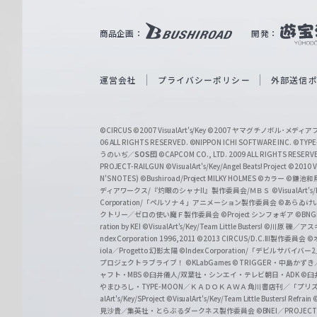
ツ
｜
商品企画：
開発：
W
e
i
運営会社
プライバシーポリシー
外部送信
ß
S
©CIRCUS
©2007 VisualArt's/Key
©2007 ヤマグチノボル･メデ
c
06 ALL RIGHTS RESERVED.
©NIPPON ICHI SOFTWARE INC. ©TYPE-
うのいぢ／
SOS団
©CAPCOM CO., LTD. 2009 ALL RIGHTS RESERV
h
PROJECT-RAILGUN
©VisualArt's/Key/Angel Beats! Project
©2010 Vi
w
N'S NOTES)
©Bushiroad/Project MILKY HOLMES
©カラー
©鎌池和馬
ディアワークス/『灼眼のシャナII』製作委員会/ＭＢＳ
©VisualArt's
a
Corporation/「ペルソナ４」アニメーション製作委員会
©あらゐけ
クトリー／ゼロの使い魔Ｆ製作委員会
©Project シンフォギア
©BNG
r
ration by KEI
©VisualArt's/Key/Team Little Busters!
©川原 礫／アスキ
z
ndex Corporation 1996,2011
©2013 CIRCUS/D.C.III製作委員会
©
iola／Progetto 幻影太陽
©Index Corporation/「デビルサバ
プロジェクトラブライブ！
©KLabGames
© TRIGGER・中島か
ャフト・MBS
©臼井儀人/双葉社・シンエイ・テレビ朝日・ADK
©臼
やまひろし・TYPE-MOON／ＫＡＤＯＫＡＷＡ 角川書店刊／「プ
alArt's/Key/SProject
©VisualArt's/Key/Team Little Busters! Refrain
見沙貴／集英社・とらぶるダークネス製作委員会
©BNEI／PROJECT 