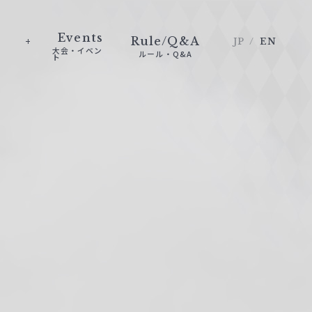
Events
Rule/Q&A
JP
EN
大会・イベン
ルール・Q&A
ト