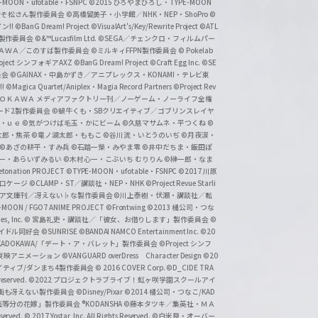
-MOON・ufotable・FSNPC
©2015 ひろやまひろし・TYPE-MOON
おそ松さん製作委員会
©高橋留美子・小学館／NHK・NEP・ShoPro
©
ン!!
©BanG Dream! Project
©VisualArt's/Key/Rewrite Project
©ATL
活製作委員会
©&™Lucasfilm Ltd.
©SEGA／チェンクロ・フィルムパー
ＡＤＯＫＡＷＡ／このすば製作委員会
©ミルキィFFPN製作委員会
© Pokelab
roject シンフォギアAXZ
©BanG Dream! Project
©Craft Egg Inc.
©SE
員会
©GAINAX・中島かずき／アニプレックス・KONAMI・テレビ東
!
©Magica Quartet/Aniplex・Magia Record Partners
©Project Rev
ＡＤＯＫＡＷＡ メディアファクトリー刊／ノーゲーム・ノーライフ全権
ード2製作委員会
©蝸牛くも・SBクリエイティブ／ゴブリンスレイヤ
・ｕｅ ©気がつけば毛玉・かにビーム
©久慈マサムネ・平つくね
©
太郎・焦茶
©竜ノ湖太郎・ももこ
©谷川流・いとうのいぢ
©月夜涙・
©あざの耕平・すみ兵 ©石踏一榮・みやま零
©井中だちま・飯田ぽ
一・あらいずみるい
©木村心一・こぶいち むりりん
©榊一郎・なま
tonation PROJECT
©TYPE-MOON・ufotable・FSNPC
©2017 川原
溝口ケージ
©CLAMP・ST／講談社・NEP・NHK
©Project Revue Starli
タジア文庫刊／冴えない♭な製作委員会
©川上泰樹・伏瀬・講談社／転
-MOON / FGO7 ANIME PROJECT
©Frontwing
©2013 橘公司・つな
s, Inc.
© 宮島礼吏・講談社／「彼女、お借りします」製作委員会
©
アイドル同好会
©SUNRISE ©BANDAI NAMCO Entertainment Inc.
©20
/KADOKAWA/「デート・ア・バレット」製作委員会
©Project シンフ
東映アニメーション
©VANGUARD overDress Character Design ©20
イティブ/ダンまち4製作委員会
© 2016 COVER Corp.
©D_CIDE TRA
 reserved.
©2022 プロジェクトラブライブ！虹ヶ咲学園スクールアイ
／映画も冴えない製作委員会
©Disney/Pixar
©2014 橘公司・つなこ/KAD
分の花嫁」製作委員会 ®KODANSHA
©藤本タツキ／集英社・ＭＡ
eserved.
© 2017 Yostar, Inc. All Rights Reserved.
©白米良・オーバー