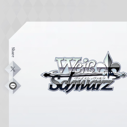
Share
ヴ
ァ
イ
X
ス
シ
L
i
ュ
n
e
ヴ
ァ
ル
ツ