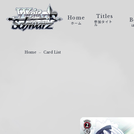
ヴ
ァ
Titles
Home
B
参加タイト
ホーム
イ
ル
ス
シ
ュ
Home
Card List
ヴ
ァ
ル
ツ
｜
W
e
i
ß
S