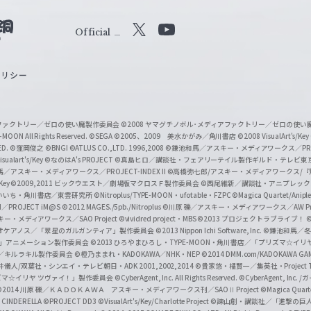
Official
X
Y
o
ポリシー
u
T
u
ィアファクトリー／ゼロの使い魔製作委員会
©2008 ヤマグチノボル･メディアファクトリー／ゼロの使
b
MOON All Rights Reserved.
©SEGA
©2005、2009 美水かがみ／角川書店
©2008 VisualArt's/Key
ED.
©窪岡俊之
©BNGI
©ATLUS CO.,LTD. 1996,2008
©鎌池和馬／アスキー・メディアワークス／PROJE
e
sualart's/Key
©なのはA's PROJECT
©真島ヒロ／講談社・フェアリーテイル製作ギルド・テレビ東
／アスキー・メディアワークス／PROJECT-INDEX II
©高橋弥七郎/アスキー・メディアワークス/
O
/Key
©2009,2011 ビックウエスト／劇場版マクロスＦ製作委員会
©西尾維新／講談社・アニプレッ
f
いいち・角川書店／東雲研究所
©Nitroplus/TYPE-MOON・ufotable・FZPC
©Magica Quartet/Anip
I／PROJECT iM@S
©2012 MAGES./5pb./Nitroplus
©川原 礫／アスキー・メディアワークス／AW Pro
f
ー・メディアワークス／SAO Project
©vividred project・MBS ©2013 プロジェクトラブライブ！
©
i
オケアノス／「翠星のガルガンティア」製作委員会
©2013 Nippon Ichi Software, Inc.
©鎌池和馬／冬川
イバー2」アニメーション製作委員会
©2013 ひろやまひろし・TYPE-MOON・角川書店／「プリズマ☆イ
c
ずき／キルラキル製作委員会
©橙乃ままれ・KADOKAWA／NHK・NEP
©2014 DMM.com/KADOKAWA GAMES
井儀人/双葉社・シンエイ・テレビ朝日・ADK 2001,2002,2014
©貴家悠・橘賢一／集英社・Project T
i
リズマ☆イリヤ ツヴァイ！」製作委員会
©CyberAgent, Inc. All Rights Reserved.
©CyberAgent, I
a
©2014 川原 礫／ＫＡＤＯＫＡＷＡ アスキー・メディアワークス刊／SAOⅡ Project
©Magica Quart
CINDERELLA ©PROJECT DD3
©VisualArt's/Key/Charlotte Project
©諫山創・講談社／「進撃の巨