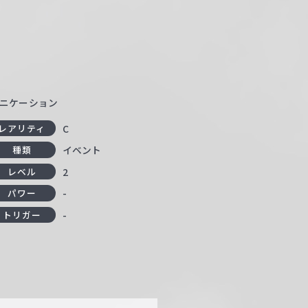
コミュニケーション
C
レアリティ
イベント
種類
2
レベル
-
パワー
-
トリガー