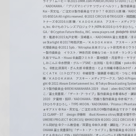
ライブ！ムービー
©2015 DMM.com POWERCHORD STUDIO / C2 / KA
／KADOKAWA／「プリズマ☆イリヤ ツヴァイ ヘルツ！」製作委員
Koi・芳文社／ご注文は製作委員会ですか？？
©2015 川原 礫／KA
US ©SEGA All rights reserved.
©2015 CIRCUS
©TRIGGER・岡
トナーズ
©2016 川原 礫／ＫＡＤＯＫＡＷＡ アスキー・メディアワークス刊
o, Inc. ©けものフレンズプロジェクト/KFPA
©2016 ひろやまひろし
GA／ ©Crypton Future Media, INC. www.piapro.net
©NA
京・電通
©2015丸戸史明・深崎暮人・KADOKAWA 富士見書房／
ue Starlight
©2017 時雨沢恵一／ＫＡＤＯＫＡＷＡ アスキー・メディアワー
代理委員会
©2011 5pb.／Nitroplus 未来ガジェット研究所
©ミウラ
ー製作委員会 イラスト／神奈月昇
©暁なつめ・カカオ・ランタン
久慈マサムネ・Hisasi
©島田フミカネ・築地俊彦・月並甲介・ヤマ
しおこんぶ
©水野良・グループSNE・出渕裕・左
©三田誠・pako
©
ち。
©恵比須清司・ぎん太郎
©鏡貴也・とよた瑣織
©春日みかげ・
にくＡＴＫ（ニトロプラス）
©細音啓・猫鍋蒼
©橘公司・つなこ
©
礫／ＫＡＤＯＫＡＷＡ アスキー・メディアワークス／SAO-A Projec
ght
© 2021 Ateam Entertainment Inc.
©Tokyo Broadcasting System 
スラ製作委員会 ©REKI KAWAHARA 2019 illust：abec
©AZONE 
こ／富士見書房／「デート･ア･ライブ」製作委員会
©春場ねぎ・講談
2020 夕蜜柑・狐印／KADOKAWA／防振り製作委員会
©赤坂アカ
19 ひろやまひろし・TYPE-MOON／KADOKAWA／Prisma☆Phant
ォギアＸＶ
© Koi・芳文社／ご注文はBLOOM製作委員会ですか？
©
21 CLAMP・ST design:伊藤彰 illust:Kinema citrus/獣道
©理不尽
UMEREI PROJECT
©CIRCUS/ ©HIKOSEN
©2001-2021 CIRCUS
© S
ドル同好会
©クール教信者／双葉社
©和久井健・講談社／アニメ「
OKAWA 富士見書房刊/「デート・ア・ライブⅡ」製作委員会
©201
ＰＰＡ ©丸山くがね・KADOKAWA刊／オーバーロード4製作委員会
©