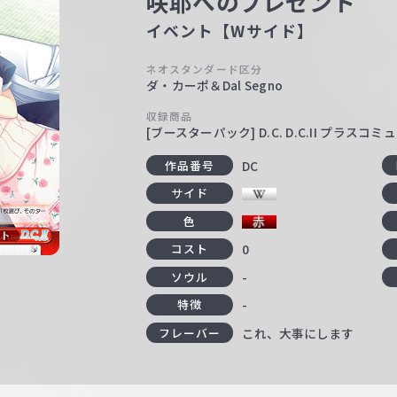
咲耶へのプレゼント
イベント【Wサイド】
ネオスタンダード区分
ダ・カーポ＆Dal Segno
収録商品
[ブースターパック] D.C. D.C.II プラス
DC
作品番号
サイド
色
0
コスト
-
ソウル
-
特徴
これ、大事にします
フレーバー