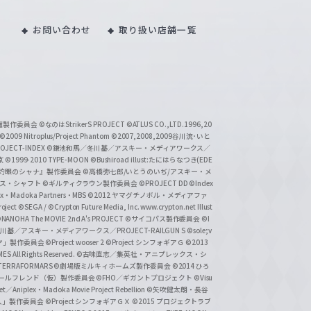
お問い合わせ
取り扱い店舗一覧
い魔製作委員会
©なのはStrikerS PROJECT
©ATLUS CO.,LTD.1996,20
©2009 Nitroplus/Project Phantom
©2007,2008,2009谷川流･いと
CT-INDEX
©鎌池和馬／冬川基／アスキー・メディアワークス／
京
©1999-2010 TYPE-MOON
©Bushiroad illust:たにはらなつき(EDE
『灼眼のシャナ』製作委員会
©高橋弥七郎/いとうのいぢ/アスキー・メ
クス・シャフト
©ギルティクラウン製作委員会
©PROJECT DD ©Index
lex・Madoka Partners・MBS
©2012 ヤマグチノボル・メディアファ
ject
©SEGA / ©Crypton Future Media, Inc. www.crypton.net Illust
NANOHA The MOVIE 2nd A's PROJECT
©サイコパス製作委員会
©I
基／アスキー・メディアワークス／PROJECT-RAILGUN S
©sole;v
リヤ」製作委員会
©Project wooser 2
©Project シンフォギアＧ
©2013
 All Rights Reserved.
©古味直志／集英社・アニプレックス・シ
ERRAFORMARS
©劇場版ミルキィホームズ製作委員会
©2014 ひろ
nc. /ガールフレンド（仮）製作委員会
©FHO／ギガントプロジェクト
©Visu
et／Aniplex・Madoka Movie Project Rebellion
©矢吹健太朗・長谷
人」製作委員会
©Project シンフォギアＧＸ
©2015 プロジェクトラブ