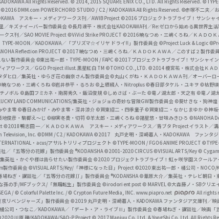
l
DOKAWA All Rights Reserved.
© 2014, 2015 SQUARE ENIX CO., LTD. All Rights Reserved.
©TYPE
会
©2016 DMM.com POWERCHORD STUDIO / C2 / KADOKAWA All Rights Reserved.
©赤塚不二夫／
C
DOKAWA アスキー・メディアワークス刊／AWIB Project
©2016 プロジェクトラブライブ！サンシャイ
h
田麿里／キズナイーバー製作委員会
©長月達平・株式会社KADOKAWA刊／Re:ゼロから始める異世界生
／SAO MOVIE Project
©ViVid Strike PROJECT ©2016 暁なつめ・三嶋くろね／Ｋ
a
・TYPE-MOON／KADOKAWA／「プリズマ☆イリヤ ドライ!!」製作委員会
©Project Luck & Logic
©P
NOHA Reflection PROJECT
©2017 暁なつめ・三嶋くろね／ＫＡＤＯＫＡＷＡ／このすば２製作委
n
冴えない製作委員会
©東出祐一郎・TYPE-MOON / FAPC
©2017 プロジェクトラブライブ！サンシャイン!
n
クス／GGO Project illust.黒星紅白
TM ©TOHO CO., LTD.
©2014 榎宮祐・株式会社Ｋ
タダヒロ／集英社・ゆらぎ荘の幽奈さん製作委員会
©丸山くがね・ＫＡＤＯＫＡＷＡ刊／オーバーロ
e
©暁なつめ・三嶋くろね
©岩井恭平・るろお
©上栖綴人・Nitroplus
©春日部タケル・ユキヲ
©枯野瑛
グチノボル
©島田フミカネ・南房秀久・飯沼俊規
©しめさば・ぶーた
©竜ノ湖太郎・天之有
©竜ノ湖
l
LUCKY LAND COMMUNICATIONS/集英社・ジョジョの奇妙な冒険GW製作委員会
©葵せきな・狗神煌
みやま零 ©春日みかげ・みやま零・深井涼介
©賀東招二・四季童子
©賀東招二・なかじまゆか
©神坂
築地俊彦・駒都え～じ
©柳実冬貴・切符
©羊太郎・三嶋くろね
©諸星悠・甘味みきひろ
©NANOHA De
t
©2018 鴨志田 一／ＫＡＤＯＫＡＷＡ アスキー・メディアワークス／青ブタ Project イラスト／
Television, Inc.
©DMM / C2 / KADOKAWA
©2017 丸戸史明・深崎暮人・KADOKAWA ファン
INTERNATIONAL・acus/アサルトリリィプロジェクト
©TYPE-MOON / FGO6 ANIME PROJECT
©TYPE
社／「五等分の花嫁」製作委員会 ®KODANSHA
©2001-2020 CIRCUS
©VISUAL ARTS/Key
© Cygame
／集英社・かぐや様は告らせたい製作委員会
©2020 プロジェクトラブライブ！虹ヶ咲学園スクール
asm製作委員会
©VISUAL ARTS/Key/「神様になった日」Project
©2020 東出祐一郎・橘公司・NOCO
春場ねぎ・講談社／「五等分の花嫁∬」製作委員会 ®KODANSHA
©葦原大介／集英社・テレビ朝日・
な孫の手/MFブックス/「無職転生」製作委員会
©irodori ent post
© MARVEL
©大森藤ノ・SBクリエ
EGA / © Colorful Palette Inc. / © Crypton Future Media, INC. www.piapro.net
All rights
東京リベンジャーズ」製作委員会
©2019 丸戸史明・深崎暮人・KADOKAWA ファンタジア文庫刊
9 橘公司・つなこ／KADOKAWA／「デート・ア・ライブⅢ」製作委員会
©春場ねぎ・講談社／映画「五等
2020 川原 礫/KADOKAWA/SAO-P Project
© 2017 Manjuu Co.,Ltd. & YongShi Co.,Ltd. All Rights R