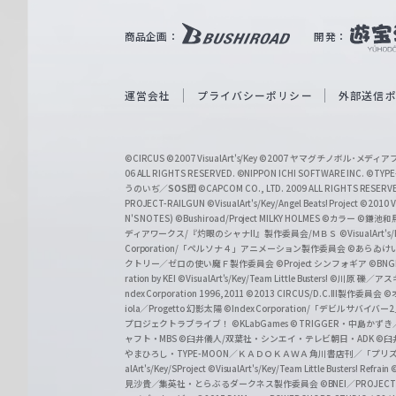
｜
商品企画：
開発：
W
e
i
運営会社
プライバシーポリシー
外部送信
ß
S
©CIRCUS
©2007 VisualArt's/Key
©2007 ヤマグチノボル･メデ
c
06 ALL RIGHTS RESERVED.
©NIPPON ICHI SOFTWARE INC. ©TYPE-
うのいぢ／
SOS団
©CAPCOM CO., LTD. 2009 ALL RIGHTS RESERV
h
PROJECT-RAILGUN
©VisualArt's/Key/Angel Beats! Project
©2010 Vi
w
N'S NOTES)
©Bushiroad/Project MILKY HOLMES
©カラー
©鎌池和馬
ディアワークス/『灼眼のシャナII』製作委員会/ＭＢＳ
©VisualArt's
a
Corporation/「ペルソナ４」アニメーション製作委員会
©あらゐけ
クトリー／ゼロの使い魔Ｆ製作委員会
©Project シンフォギア
©BNG
r
ration by KEI
©VisualArt's/Key/Team Little Busters!
©川原 礫／アスキ
z
ndex Corporation 1996,2011
©2013 CIRCUS/D.C.III製作委員会
©
iola／Progetto 幻影太陽
©Index Corporation/「デビルサバ
プロジェクトラブライブ！
©KLabGames
© TRIGGER・中島か
ャフト・MBS
©臼井儀人/双葉社・シンエイ・テレビ朝日・ADK
©臼
やまひろし・TYPE-MOON／ＫＡＤＯＫＡＷＡ 角川書店刊／「プ
alArt's/Key/SProject
©VisualArt's/Key/Team Little Busters! Refrain
見沙貴／集英社・とらぶるダークネス製作委員会
©BNEI／PROJECT 