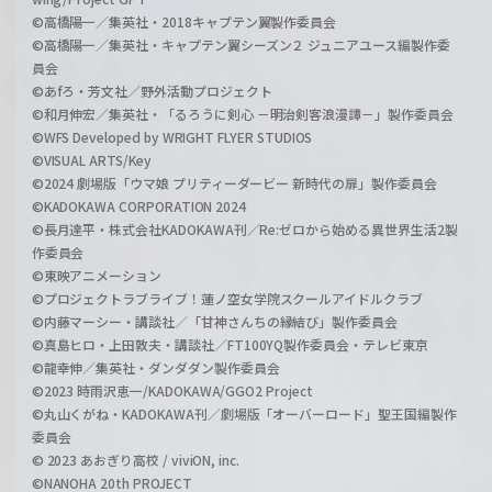
©高橋陽一／集英社・2018キャプテン翼製作委員会
©高橋陽一／集英社・キャプテン翼シーズン２ ジュニアユース編製作委
員会
©あfろ・芳文社／野外活動プロジェクト
©和月伸宏／集英社・「るろうに剣心 －明治剣客浪漫譚－」製作委員会
©WFS Developed by WRIGHT FLYER STUDIOS
©VISUAL ARTS/Key
©2024 劇場版「ウマ娘 プリティーダービー 新時代の扉」製作委員会
©KADOKAWA CORPORATION 2024
©長月達平・株式会社KADOKAWA刊／Re:ゼロから始める異世界生活2製
作委員会
©東映アニメーション
©プロジェクトラブライブ！蓮ノ空女学院スクールアイドルクラブ
©内藤マーシー・講談社／「甘神さんちの縁結び」製作委員会
©真島ヒロ・上田敦夫・講談社／FT100YQ製作委員会・テレビ東京
©龍幸伸／集英社・ダンダダン製作委員会
©2023 時雨沢恵一/KADOKAWA/GGO2 Project
©丸山くがね・KADOKAWA刊／劇場版「オーバーロード」聖王国編製作
委員会
© 2023 あおぎり高校 / viviON, inc.
©NANOHA 20th PROJECT