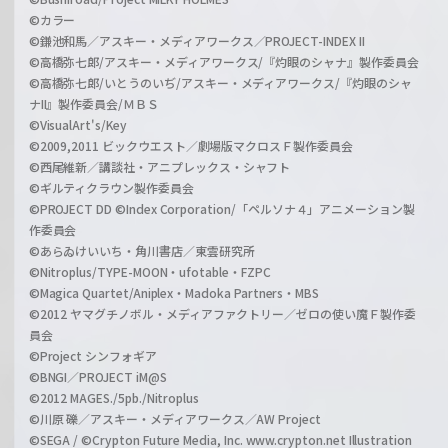
©カラー
©鎌池和馬／アスキー・メディアワークス／PROJECT-INDEX II
©高橋弥七郎/アスキー・メディアワークス/『灼眼のシャナ』製作委員会
©高橋弥七郎/いとうのいぢ/アスキー・メディアワークス/『灼眼のシャ
ナII』製作委員会/ＭＢＳ
©VisualArt's/Key
©2009,2011 ビックウエスト／劇場版マクロスＦ製作委員会
©西尾維新／講談社・アニプレックス・シャフト
©ギルティクラウン製作委員会
©PROJECT DD ©Index Corporation/「ペルソナ４」アニメーション製
作委員会
©あらゐけいいち・角川書店／東雲研究所
©Nitroplus/TYPE-MOON・ufotable・FZPC
©Magica Quartet/Aniplex・Madoka Partners・MBS
©2012 ヤマグチノボル・メディアファクトリー／ゼロの使い魔Ｆ製作委
員会
©Project シンフォギア
©BNGI／PROJECT iM@S
©2012 MAGES./5pb./Nitroplus
©川原 礫／アスキー・メディアワークス／AW Project
©SEGA / ©Crypton Future Media, Inc. www.crypton.net Illustration