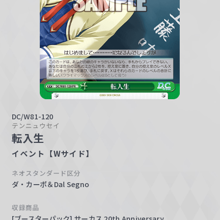
w
a
r
z
DC/W81-120
テンニュウセイ
転入生
イベント【Wサイド】
ネオスタンダード区分
ダ・カーポ＆Dal Segno
収録商品
[ブースターパック] サーカス 20th Anniversary