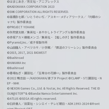
©はまじあき／芳文社・アニプレックス
©KADOKAWA CORPORATION 2023
©SNK CORPORATION ALL RIGHTS RESERVED.
©高橋弥七郎／いとうのいぢ／アスキー･メディアワークス／『灼眼のシ
ャナF』製作委員会
©PROJECT YOHANE
©矢吹健太朗／集英社・あやかしトライアングル製作委員会
©赤坂アカ×横槍メンゴ／集英社・【推しの子】製作委員会
©Pyramid,Inc.／成子坂製作所
©山田鐘人・アベツカサ／小学館／「葬送のフリーレン」製作委員会
©2015, 2017, 2021 BIGWEST
©Bushiroad
©HAKAMA Inc
©Bushiroad
©春場ねぎ・講談社／「五等分の花嫁∽」製作委員会
©2022 鴨志田 一/KADOKAWA/青ブタ Project ©CLAMP・ST/講談社・N
EP・NHK
© NEXON Games Co., Ltd. & Yostar, Inc. All Rights Reserved. THE ID
OLM@STER™& ©Bandai Namco Entertainment Inc.
©ATLUS ©SEGA All rights reserved.
©臼井儀人／双葉社・シンエイ・テレビ朝日・ADK 1993-2024 ©Front
wing/Project GPT