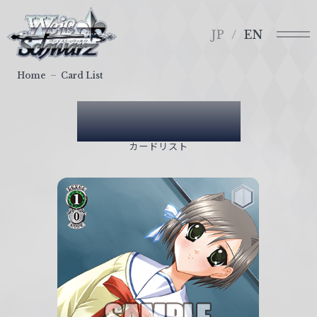
メ
ヴ
ニ
ァ
JP
EN
ュ
イ
ー
ス
Home
Card List
シ
ュ
Card List
ヴ
ァ
カードリスト
ル
ツ
｜
W
e
i
ß
S
c
h