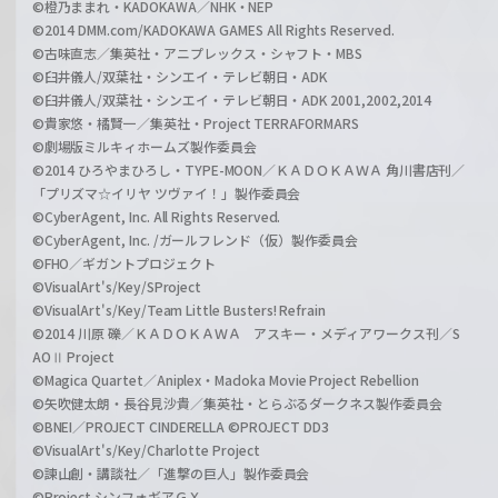
©橙乃ままれ・KADOKAWA／NHK・NEP
©2014 DMM.com/KADOKAWA GAMES All Rights Reserved.
©古味直志／集英社・アニプレックス・シャフト・MBS
©臼井儀人/双葉社・シンエイ・テレビ朝日・ADK
©臼井儀人/双葉社・シンエイ・テレビ朝日・ADK 2001,2002,2014
©貴家悠・橘賢一／集英社・Project TERRAFORMARS
©劇場版ミルキィホームズ製作委員会
©2014 ひろやまひろし・TYPE-MOON／ＫＡＤＯＫＡＷＡ 角川書店刊／
「プリズマ☆イリヤ ツヴァイ！」製作委員会
©CyberAgent, Inc. All Rights Reserved.
©CyberAgent, Inc. /ガールフレンド（仮）製作委員会
©FHO／ギガントプロジェクト
©VisualArt's/Key/SProject
©VisualArt's/Key/Team Little Busters! Refrain
©2014 川原 礫／ＫＡＤＯＫＡＷＡ アスキー・メディアワークス刊／S
AOⅡ Project
©Magica Quartet／Aniplex・Madoka Movie Project Rebellion
©矢吹健太朗・長谷見沙貴／集英社・とらぶるダークネス製作委員会
©BNEI／PROJECT CINDERELLA ©PROJECT DD3
©VisualArt's/Key/Charlotte Project
©諫山創・講談社／「進撃の巨人」製作委員会
©Project シンフォギアＧＸ