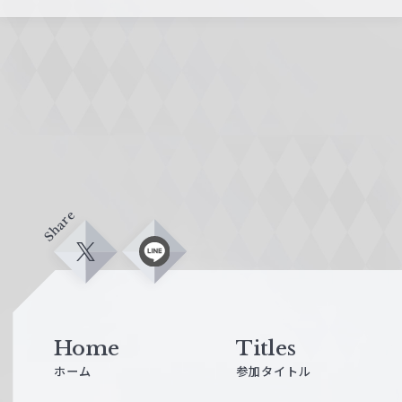
Share
X
L
i
n
e
Home
Titles
ホーム
参加タイトル