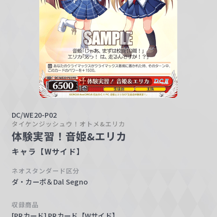
w
a
r
z
DC/WE20-P02
タイケンジッシュウ！オトメ&エリカ
体験実習！音姫&エリカ
キャラ【Wサイド】
ネオスタンダード区分
ダ・カーポ＆Dal Segno
収録商品
[PRカード] PRカード【Wサイド】