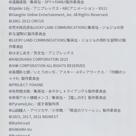
©遠藤達哉／集英社・SPY×FAMILY製作委員会
©Spider Lily／アニプレックス・ABCアニメーション・BS11
©GungHo Online Entertainment, Inc. All Rights Reserved.
©2001-2022 CIRCUS
©荒木飛呂彦&LUCKY LAND COMMUNICATIONS/集英社・ジョジョの奇
妙な冒険SC製作委員会
©LUCKY LAND COMMUNICATIONS/集英社・ジョジョの奇妙な冒険SO製
作委員会
©はまじあき／芳文社・アニプレックス
©KADOKAWA CORPORATION 2023
©SNK CORPORATION ALL RIGHTS RESERVED.
©高橋弥七郎／いとうのいぢ／アスキー･メディアワークス／『灼眼のシ
ャナF』製作委員会
©PROJECT YOHANE
©矢吹健太朗／集英社・あやかしトライアングル製作委員会
©赤坂アカ×横槍メンゴ／集英社・【推しの子】製作委員会
©Pyramid,Inc.／成子坂製作所
©山田鐘人・アベツカサ／小学館／「葬送のフリーレン」製作委員会
©2015, 2017, 2021 BIGWEST
©Bushiroad
©HAKAMA Inc
©Bushiroad