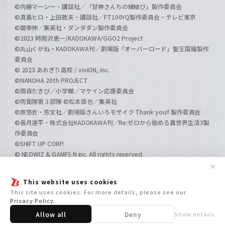
©内藤マーシー・講談社／「甘神さんちの縁結び」製作委員会
©真島ヒロ・上田敦夫・講談社／FT100YQ製作委員会・テレビ東京
©龍幸伸／集英社・ダンダダン製作委員会
©2023 時雨沢恵一/KADOKAWA/GGO2 Project
©丸山くがね・KADOKAWA刊／劇場版「オーバーロード」聖王国編製作
委員会
© 2023 あおぎり高校 / viviON, inc.
©NANOHA 20th PROJECT
©雨森たきび／小学館／マケイン応援委員会
©防衛隊第３部隊 ©松本直也／集英社
©原悠衣・芳文社／劇場版きんいろモザイク Thank you!! 製作委員会
©長月達平・株式会社KADOKAWA刊／Re:ゼロから始める異世界生活3製
作委員会
©SHIFT UP CORP.
© NEOWIZ & GAMFS N inc. All rights reserved.
©ATLUS. ©SEGA.
✕
©GIRLS und PANZER Projekt
This website uses cookies
©GIRLS und PANZER Film Projekt
This site uses cookies. For more details, please see our
©GIRLS und PANZER Finale Projekt
Privacy Policy
.
Allow all
Deny
Show details