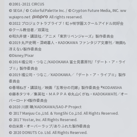
©2001-2021 CIRCUS
© SEGA / © Colorful Palette Inc. / © Crypton Future Media, INC. ww
w.piapro.net
All rights reserved.
©2022 プロジェクトラブライブ！虹ヶ咲学園スクールアイドル同好会
©クール教信者／双葉社
©和久井健・講談社／アニメ「東京リベンジャーズ」製作委員会
©2019 丸戸史明・深崎暮人・KADOKAWA ファンタジア文庫刊／映画も
冴えない製作委員会
©Disney/Pixar
©2014 橘公司・つなこ/KADOKAWA 富士見書房刊/「デート・ア・ライ
ブⅡ」製作委員会
©2019 橘公司・つなこ／KADOKAWA／「デート・ア・ライブⅢ」製作
委員会
©春場ねぎ・講談社／映画「五等分の花嫁」製作委員会 ®KODANSHA
©藤本タツキ／集英社・ＭＡＰＰＡ ©丸山くがね・KADOKAWA刊／オー
バーロード4製作委員会
©2020 川原 礫/KADOKAWA/SAO-P Project
© 2017 Manjuu Co.,Ltd. & YongShi Co.,Ltd. All Rights Reserved.
© 2017 Yostar, Inc. All Rights Reserved.
©白米良・オーバーラップ/ありふれた製作委員会
© 2020 DONUTS Co. Ltd. All Rights Reserved.