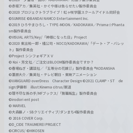
©赤坂アカ／集英社・かぐや様は告らせたい製作委員会
©2020 プロジェクトラブライブ！虹ヶ咲学園スクールアイドル同好会
©SUNRISE ©BANDAI NAMCO Entertainment Inc.
©2019 ひろやまひろし・TYPE-MOON／KADOKAWA／Prisma☆Phanta
sm製作委員会
©VISUAL ARTS/Key/「神様になった日」Project
©2020 東出祐一郎・橘公司・NOCO/KADOKAWA/「デート・ア・バレッ
ト」製作委員会
©Project シンフォギアＸＶ
© Koi・芳文社／ご注文はBLOOM製作委員会ですか？
©春場ねぎ・講談社／「五等分の花嫁∬」製作委員会 ®KODANSHA
©葦原大介／集英社・テレビ朝日・東映アニメーション
©VANGUARD overDress Character Design ©2021 CLAMP・ST de
sign:伊藤彰 illust:Kinema citrus/獣道
©理不尽な孫の手/MFブックス/「無職転生」製作委員会
©irodori ent post
© MARVEL
©大森藤ノ・SBクリエイティブ/ダンまち4製作委員会
© 2016 COVER Corp.
©D_CIDE TRAUMEREI PROJECT
©CIRCUS/ ©HIKOSEN