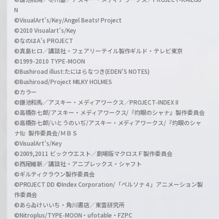
N
©VisualArt's/Key/Angel Beats! Project
©2010 Visualart's/Key
©なのはA's PROJECT
©真島ヒロ／講談社・フェアリーテイル製作ギルド・テレビ東京
©1999-2010 TYPE-MOON
©Bushiroad illust:たにはらなつき(EDEN'S NOTES)
©Bushiroad/Project MILKY HOLMES
©カラー
©鎌池和馬／アスキー・メディアワークス／PROJECT-INDEX II
©高橋弥七郎/アスキー・メディアワークス/『灼眼のシャナ』製作委員会
©高橋弥七郎/いとうのいぢ/アスキー・メディアワークス/『灼眼のシャ
ナII』製作委員会/ＭＢＳ
©VisualArt's/Key
©2009,2011 ビックウエスト／劇場版マクロスＦ製作委員会
©西尾維新／講談社・アニプレックス・シャフト
©ギルティクラウン製作委員会
©PROJECT DD ©Index Corporation/「ペルソナ４」アニメーション製
作委員会
©あらゐけいいち・角川書店／東雲研究所
©Nitroplus/TYPE-MOON・ufotable・FZPC