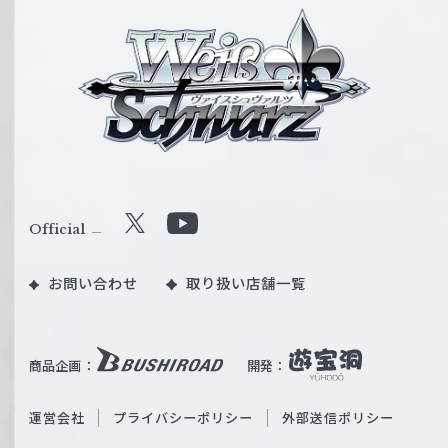
ヴ
ァ
イ
ス
シ
ュ
ヴ
ァ
ル
Official
X
Y
ツ
o
｜
お問い合わせ
取り扱い店舗一覧
u
W
T
e
u
i
b
商品企画：
開発：
ß
e
S
O
運営会社
プライバシーポリシー
外部送信ポリシー
c
f
h