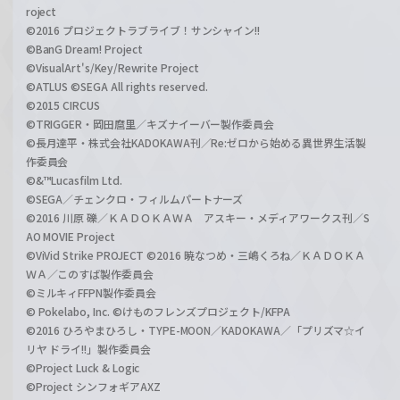
roject
©2016 プロジェクトラブライブ！サンシャイン!!
©BanG Dream! Project
©VisualArt's/Key/Rewrite Project
©ATLUS ©SEGA All rights reserved.
©2015 CIRCUS
©TRIGGER・岡田麿里／キズナイーバー製作委員会
©長月達平・株式会社KADOKAWA刊／Re:ゼロから始める異世界生活製
作委員会
©&™Lucasfilm Ltd.
©SEGA／チェンクロ・フィルムパートナーズ
©2016 川原 礫／ＫＡＤＯＫＡＷＡ アスキー・メディアワークス刊／S
AO MOVIE Project
©ViVid Strike PROJECT ©2016 暁なつめ・三嶋くろね／ＫＡＤＯＫＡ
ＷＡ／このすば製作委員会
©ミルキィFFPN製作委員会
© Pokelabo, Inc. ©けものフレンズプロジェクト/KFPA
©2016 ひろやまひろし・TYPE-MOON／KADOKAWA／「プリズマ☆イ
リヤ ドライ!!」製作委員会
©Project Luck & Logic
©Project シンフォギアAXZ