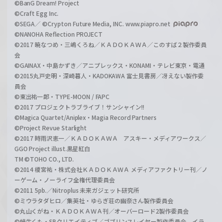
©BanG Dream! Project
©Craft Egg Inc.
©SEGA／ ©Crypton Future Media, INC. www.piapro.net
©NANOHA Reflection PROJECT
©2017 暁なつめ・三嶋くろね／ＫＡＤＯＫＡＷＡ／このすば２製作委員
会
©GAINAX・中島かずき／アニプレックス・KONAMI・テレビ東京・電通
©2015丸戸史明・深崎暮人・KADOKAWA 富士見書房／冴えない製作委
員会
©東出祐一郎・TYPE-MOON / FAPC
©2017 プロジェクトラブライブ！サンシャイン!!
©Magica Quartet/Aniplex・Magia Record Partners
©Project Revue Starlight
©2017 時雨沢恵一／ＫＡＤＯＫＡＷＡ アスキー・メディアワークス／
GGO Project illust.黒星紅白
TM ©TOHO CO., LTD.
©2014 榎宮祐・株式会社ＫＡＤＯＫＡＷＡ メディアファクトリー刊／ノ
ーゲーム・ノーライフ全権代理委員会
©2011 5pb.／Nitroplus 未来ガジェット研究所
©ミウラタダヒロ／集英社・ゆらぎ荘の幽奈さん製作委員会
©丸山くがね・ＫＡＤＯＫＡＷＡ刊／オーバーロード2製作委員会
©蝸牛くも・SBクリエイティブ／ゴブリンスレイヤー製作委員会 イラ