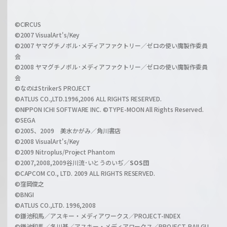
f
w
i
a
©CIRCUS
c
©2007 VisualArt's/Key
r
i
©2007 ヤマグチノボル･メディアファクトリー／ゼロの使い魔製作委員
z
会
a
©2008 ヤマグチノボル･メディアファクトリー／ゼロの使い魔製作委員
l
会
C
©なのはStrikerS PROJECT
h
©ATLUS CO.,LTD.1996,2006 ALL RIGHTS RESERVED.
a
©NIPPON ICHI SOFTWARE INC. ©TYPE-MOON All Rights Reserved.
n
©SEGA
©2005、2009 美水かがみ／角川書店
n
©2008 VisualArt's/Key
e
©2009 Nitroplus/Project Phantom
l
©2007,2008,2009谷川流･いとうのいぢ／
SOS団
©CAPCOM CO., LTD. 2009 ALL RIGHTS RESERVED.
©窪岡俊之
©BNGI
©ATLUS CO.,LTD. 1996,2008
©鎌池和馬／アスキー・メディアワークス／PROJECT-INDEX
©鎌池和馬／冬川基／アスキー・メディアワークス／PROJECT-RAILGU