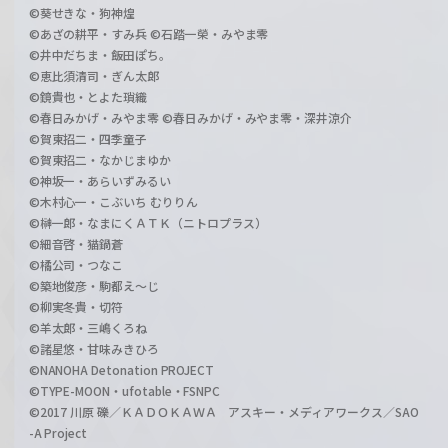
©葵せきな・狗神煌
©あざの耕平・すみ兵 ©石踏一榮・みやま零
©井中だちま・飯田ぽち。
©恵比須清司・ぎん太郎
©鏡貴也・とよた瑣織
©春日みかげ・みやま零 ©春日みかげ・みやま零・深井涼介
©賀東招二・四季童子
©賀東招二・なかじまゆか
©神坂一・あらいずみるい
©木村心一・こぶいち むりりん
©榊一郎・なまにくＡＴＫ（ニトロプラス）
©細音啓・猫鍋蒼
©橘公司・つなこ
©築地俊彦・駒都え～じ
©柳実冬貴・切符
©羊太郎・三嶋くろね
©諸星悠・甘味みきひろ
©NANOHA Detonation PROJECT
©TYPE-MOON・ufotable・FSNPC
©2017 川原 礫／ＫＡＤＯＫＡＷＡ アスキー・メディアワークス／SAO
-A Project