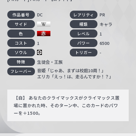
DC
PR
作品番号
レアリティ
キャラ
サイド
種類
1
色
レベル
1
6500
コスト
パワー
-
ソウル
トリガー
生徒会・王族
特徴
音姫「じゃあ、まずは校庭10周！」
フレーバー
エリカ「えっ！は、走るんですか！？」
【自】 あなたのクライマックスがクライマックス置
場に置かれた時、そのターン中、このカードのパワ
ーを＋1500。