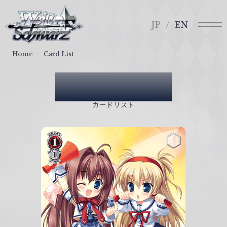
メ
ヴ
ニ
ァ
JP
EN
ュ
イ
ー
ス
Home
Card List
シ
ュ
Card List
ヴ
ァ
カードリスト
ル
ツ
｜
W
e
i
ß
S
c
h