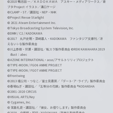
©2018 鴨志田 一／ＫＡＤＯＫＡＷＡ アスキー・メディアワークス／青
ブタ Project イラスト／溝口ケージ
©CLAMP・ST／講談社・NEP・NHK
©Project Revue Starlight
© 2021 Ateam Entertainment Inc.
©Tokyo Broadcasting System Television, Inc.
©DMM / C2 / KADOKAWA
©2017 丸戸史明・深崎暮人・KADOKAWA ファンタジア文庫刊／冴
えない♭な製作委員会
©川上泰樹・伏瀬・講談社／転スラ製作委員会 ©REKI KAWAHARA 2019
illust：abec
©AZONE INTERNATIONAL・acus/アサルトリリィプロジェクト
©TYPE-MOON / FGO6 ANIME PROJECT
©TYPE-MOON / FGO7 ANIME PROJECT
©Frontwing
©2013 橘公司・つなこ／富士見書房／「デート･ア･ライブ」製作委員会
©春場ねぎ・講談社／「五等分の花嫁」製作委員会 ®KODANSHA
©2001-2020 CIRCUS
©VISUAL ARTS/Key
© Cygames, Inc.
© 宮島礼吏・講談社／「彼女、お借りします」製作委員会
©2020 夕蜜柑・狐印／KADOKAWA／防振り製作委員会