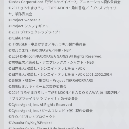
©Index Corporation/「デビルサバイバー2」アニメーション製作委員会
©2013 ひろやまひろし・TYPE-MOON・角川書店／「プリズマ☆イリ
ヤ」製作委員会
©Project wooser 2
©Project シンフォギアＧ
©2013 プロジェクトラブライブ！
©KLabGames
© TRIGGER・中島かずき／キルラキル製作委員会
©橙乃ままれ・KADOKAWA／NHK・NEP
©2014 DMM.com/KADOKAWA GAMES All Rights Reserved.
©古味直志／集英社・アニプレックス・シャフト・MBS
©臼井儀人/双葉社・シンエイ・テレビ朝日・ADK
©臼井儀人/双葉社・シンエイ・テレビ朝日・ADK 2001,2002,2014
©貴家悠・橘賢一／集英社・Project TERRAFORMARS
©劇場版ミルキィホームズ製作委員会
©2014 ひろやまひろし・TYPE-MOON／ＫＡＤＯＫＡＷＡ 角川書店刊／
「プリズマ☆イリヤ ツヴァイ！」製作委員会
©CyberAgent, Inc. All Rights Reserved.
©CyberAgent, Inc. /ガールフレンド（仮）製作委員会
©FHO／ギガントプロジェクト
©VisualArt's/Key/SProject
©VisualArt's/Key/Team Little Busters! Refrain