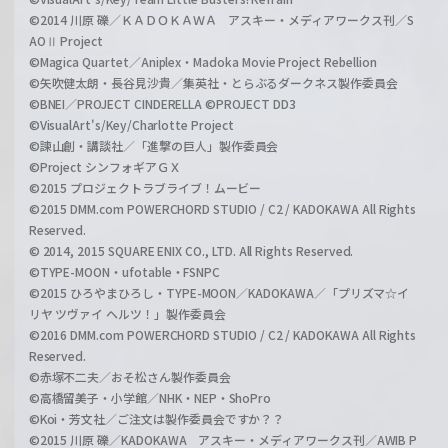
©2014 川原 礫／ＫＡＤＯＫＡＷＡ アスキー・メディアワークス刊／S
AOⅡ Project
©Magica Quartet／Aniplex・Madoka Movie Project Rebellion
©矢吹健太朗・長谷見沙貴／集英社・とらぶるダークネス製作委員会
©BNEI／PROJECT CINDERELLA ©PROJECT DD3
©VisualArt's/Key/Charlotte Project
©諫山創・講談社／「進撃の巨人」製作委員会
©Project シンフォギアＧＸ
©2015 プロジェクトラブライブ！ムービー
©2015 DMM.com POWERCHORD STUDIO / C2 / KADOKAWA All Rights
Reserved.
© 2014, 2015 SQUARE ENIX CO., LTD. All Rights Reserved.
©TYPE-MOON・ufotable・FSNPC
©2015 ひろやまひろし・TYPE-MOON／KADOKAWA／「プリズマ☆イ
リヤ ツヴァイ ヘルツ！」製作委員会
©2016 DMM.com POWERCHORD STUDIO / C2 / KADOKAWA All Rights
Reserved.
©赤塚不二夫／おそ松さん製作委員会
©高橋留美子・小学館／NHK・NEP・ShoPro
©Koi・芳文社／ご注文は製作委員会ですか？？
©2015 川原 礫／KADOKAWA アスキー・メディアワークス刊／AWIB P