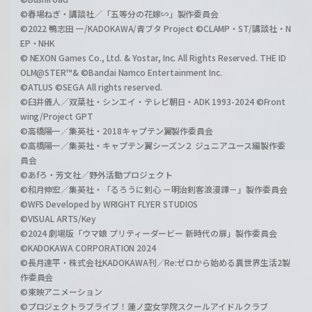
©春場ねぎ・講談社／「五等分の花嫁∽」製作委員会
©2022 鴨志田 一/KADOKAWA/青ブタ Project ©CLAMP・ST/講談社・N
EP・NHK
© NEXON Games Co., Ltd. & Yostar, Inc. All Rights Reserved. THE ID
OLM@STER™& ©Bandai Namco Entertainment Inc.
©ATLUS ©SEGA All rights reserved.
©臼井儀人／双葉社・シンエイ・テレビ朝日・ADK 1993-2024 ©Front
wing/Project GPT
©高橋陽一／集英社・2018キャプテン翼製作委員会
©高橋陽一／集英社・キャプテン翼シーズン２ ジュニアユース編製作委
員会
©あfろ・芳文社／野外活動プロジェクト
©和月伸宏／集英社・「るろうに剣心 －明治剣客浪漫譚－」製作委員会
©WFS Developed by WRIGHT FLYER STUDIOS
©VISUAL ARTS/Key
©2024 劇場版「ウマ娘 プリティーダービー 新時代の扉」製作委員会
©KADOKAWA CORPORATION 2024
©長月達平・株式会社KADOKAWA刊／Re:ゼロから始める異世界生活2製
作委員会
©東映アニメーション
©プロジェクトラブライブ！蓮ノ空女学院スクールアイドルクラブ