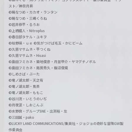
スト／神奈月昇
©暁なつめ・カカオ・ランタン
©暁なつめ・三嶋くろね
©岩井恭平・るろお
©上栖綴人・Nitroplus
©春日部タケル・ユキヲ
©枯野瑛・ｕｅ ©気がつけば毛玉・かにビーム
©久慈マサムネ・平つくね
©久慈マサムネ・Hisasi
©島田フミカネ・築地俊彦・月並甲介・ヤマグチノボル
©島田フミカネ・南房秀久・飯沼俊規
©しめさば・ぶーた
©竜ノ湖太郎・天之有
©竜ノ湖太郎・焦茶
©竜ノ湖太郎・ももこ
©谷川流・いとうのいぢ
©月夜涙・しおこんぶ
©水野良・グループSNE・出渕裕・左
©三田誠・pako
©LUCKY LAND COMMUNICATIONS/集英社・ジョジョの奇妙な冒険GW製
作委員会