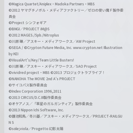
©Magica Quartet/Aniplex・Madoka Partners・MBS
©2012 ヤマグチノボル・メディアファクトリー／ゼロの使い魔Ｆ製作委
員会
©Project シンフォギア
©BNGI／PROJECT iM@S
©2012 MAGES./5pb./Nitroplus
©川原 礫／アスキー・メディアワークス／AW Project
©SEGA / ©Crypton Future Media, Inc. www.crypton.net Illustration
by KEI
©VisualArt's/Key/Team Little Busters!
©川原 礫／アスキー・メディアワークス／SAO Project
©vividred project・MBS ©2013 プロジェクトラブライブ！
©NANOHA The MOVIE 2nd A's PROJECT
©サイコパス製作委員会
©Index Corporation 1996,2011
©2013 CIRCUS/D.C.III製作委員会
©オケアノス／「翠星のガルガンティア」製作委員会
©2013 Nippon Ichi Software, Inc.
©鎌池和馬／冬川基／アスキー・メディアワークス／PROJECT-RAILGU
N S
©sole;viola／Progetto 幻影太陽