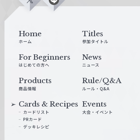
X
L
i
n
e
Home
Titles
ホーム
参加タイトル
For Beginners
News
はじめての方へ
ニュース
Products
Rule/Q&A
商品情報
ルール・Q&A
Cards & Recipes
Events
カードリスト
大会・イベント
PRカード
デッキレシピ