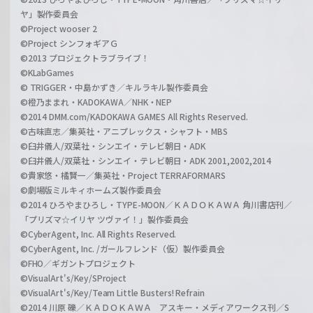
ヤ」製作委員会
©Project wooser 2
©Project シンフォギアＧ
©2013 プロジェクトラブライブ！
©KLabGames
© TRIGGER・中島かずき／キルラキル製作委員会
©橙乃ままれ・KADOKAWA／NHK・NEP
©2014 DMM.com/KADOKAWA GAMES All Rights Reserved.
©古味直志／集英社・アニプレックス・シャフト・MBS
©臼井儀人/双葉社・シンエイ・テレビ朝日・ADK
©臼井儀人/双葉社・シンエイ・テレビ朝日・ADK 2001,2002,2014
©貴家悠・橘賢一／集英社・Project TERRAFORMARS
©劇場版ミルキィホームズ製作委員会
©2014 ひろやまひろし・TYPE-MOON／ＫＡＤＯＫＡＷＡ 角川書店刊／
「プリズマ☆イリヤ ツヴァイ！」製作委員会
©CyberAgent, Inc. All Rights Reserved.
©CyberAgent, Inc. /ガールフレンド（仮）製作委員会
©FHO／ギガントプロジェクト
©VisualArt's/Key/SProject
©VisualArt's/Key/Team Little Busters! Refrain
©2014 川原 礫／ＫＡＤＯＫＡＷＡ アスキー・メディアワークス刊／S