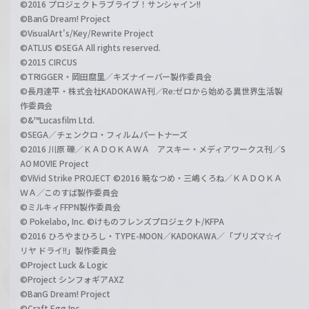
©2016 プロジェクトラブライブ！サンシャイン!!
©BanG Dream! Project
©VisualArt's/Key/Rewrite Project
©ATLUS ©SEGA All rights reserved.
©2015 CIRCUS
©TRIGGER・岡田麿里／キズナイーバー製作委員会
©長月達平・株式会社KADOKAWA刊／Re:ゼロから始める異世界生活製
作委員会
©&™Lucasfilm Ltd.
©SEGA／チェンクロ・フィルムパートナーズ
©2016 川原 礫／ＫＡＤＯＫＡＷＡ アスキー・メディアワークス刊／S
AO MOVIE Project
©ViVid Strike PROJECT ©2016 暁なつめ・三嶋くろね／ＫＡＤＯＫＡ
ＷＡ／このすば製作委員会
©ミルキィFFPN製作委員会
© Pokelabo, Inc. ©けものフレンズプロジェクト/KFPA
©2016 ひろやまひろし・TYPE-MOON／KADOKAWA／「プリズマ☆イ
リヤ ドライ!!」製作委員会
©Project Luck & Logic
©Project シンフォギアAXZ
©BanG Dream! Project
©Craft Egg Inc.