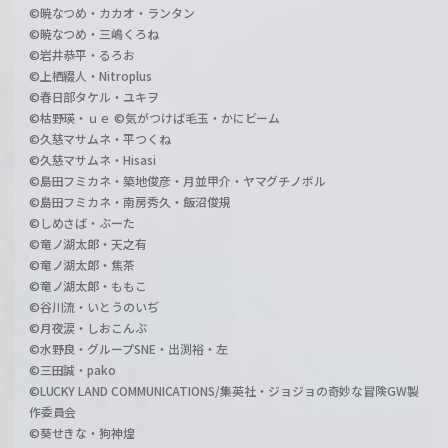
©暁なつめ・カカオ・ランタン
©暁なつめ・三嶋くろね
©岩井恭平・るろお
©上栖綴人・Nitroplus
©春日部タケル・ユキヲ
©枯野瑛・ｕｅ ©気がつけば毛玉・かにビーム
©久慈マサムネ・平つくね
©久慈マサムネ・Hisasi
©島田フミカネ・築地俊彦・月並甲介・ヤマグチノボル
©島田フミカネ・南房秀久・飯沼俊規
©しめさば・ぶーた
©竜ノ湖太郎・天之有
©竜ノ湖太郎・焦茶
©竜ノ湖太郎・ももこ
©谷川流・いとうのいぢ
©月夜涙・しおこんぶ
©水野良・グループSNE・出渕裕・左
©三田誠・pako
©LUCKY LAND COMMUNICATIONS/集英社・ジョジョの奇妙な冒険GW製
作委員会
©葵せきな・狗神煌