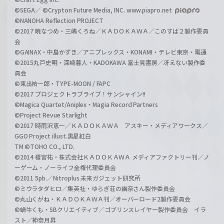
©SEGA／ ©Crypton Future Media, INC. www.piapro.net
©NANOHA Reflection PROJECT
©2017 暁なつめ・三嶋くろね／ＫＡＤＯＫＡＷＡ／このすば２製作委員
会
©GAINAX・中島かずき／アニプレックス・KONAMI・テレビ東京・電通
©2015丸戸史明・深崎暮人・KADOKAWA 富士見書房／冴えない製作委
員会
©東出祐一郎・TYPE-MOON / FAPC
©2017 プロジェクトラブライブ！サンシャイン!!
©Magica Quartet/Aniplex・Magia Record Partners
©Project Revue Starlight
©2017 時雨沢恵一／ＫＡＤＯＫＡＷＡ アスキー・メディアワークス／
GGO Project illust.黒星紅白
TM ©TOHO CO., LTD.
©2014 榎宮祐・株式会社ＫＡＤＯＫＡＷＡ メディアファクトリー刊／ノ
ーゲーム・ノーライフ全権代理委員会
©2011 5pb.／Nitroplus 未来ガジェット研究所
©ミウラタダヒロ／集英社・ゆらぎ荘の幽奈さん製作委員会
©丸山くがね・ＫＡＤＯＫＡＷＡ刊／オーバーロード2製作委員会
©蝸牛くも・SBクリエイティブ／ゴブリンスレイヤー製作委員会 イラ
スト／神奈月昇