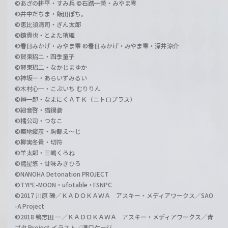
©あざの耕平・すみ兵 ©石踏一榮・みやま零
©井中だちま・飯田ぽち。
©恵比須清司・ぎん太郎
©鏡貴也・とよた瑣織
©春日みかげ・みやま零 ©春日みかげ・みやま零・深井涼介
©賀東招二・四季童子
©賀東招二・なかじまゆか
©神坂一・あらいずみるい
©木村心一・こぶいち むりりん
©榊一郎・なまにくＡＴＫ（ニトロプラス）
©細音啓・猫鍋蒼
©橘公司・つなこ
©築地俊彦・駒都え～じ
©柳実冬貴・切符
©羊太郎・三嶋くろね
©諸星悠・甘味みきひろ
©NANOHA Detonation PROJECT
©TYPE-MOON・ufotable・FSNPC
©2017 川原 礫／ＫＡＤＯＫＡＷＡ アスキー・メディアワークス／SAO
-A Project
©2018 鴨志田 一／ＫＡＤＯＫＡＷＡ アスキー・メディアワークス／青
ブタ Project イラスト／溝口ケージ