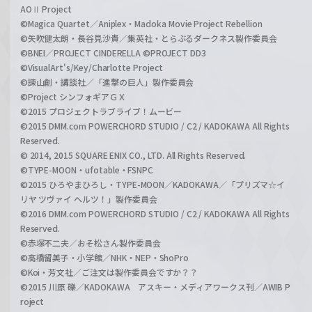
AOⅡ Project
©Magica Quartet／Aniplex・Madoka Movie Project Rebellion
©矢吹健太朗・長谷見沙貴／集英社・とらぶるダークネス製作委員会
©BNEI／PROJECT CINDERELLA ©PROJECT DD3
©VisualArt's/Key/Charlotte Project
©諫山創・講談社／「進撃の巨人」製作委員会
©Project シンフォギアＧＸ
©2015 プロジェクトラブライブ！ムービー
©2015 DMM.com POWERCHORD STUDIO / C2 / KADOKAWA All Rights
Reserved.
© 2014, 2015 SQUARE ENIX CO., LTD. All Rights Reserved.
©TYPE-MOON・ufotable・FSNPC
©2015 ひろやまひろし・TYPE-MOON／KADOKAWA／「プリズマ☆イ
リヤ ツヴァイ ヘルツ！」製作委員会
©2016 DMM.com POWERCHORD STUDIO / C2 / KADOKAWA All Rights
Reserved.
©赤塚不二夫／おそ松さん製作委員会
©高橋留美子・小学館／NHK・NEP・ShoPro
©Koi・芳文社／ご注文は製作委員会ですか？？
©2015 川原 礫／KADOKAWA アスキー・メディアワークス刊／AWIB P
roject