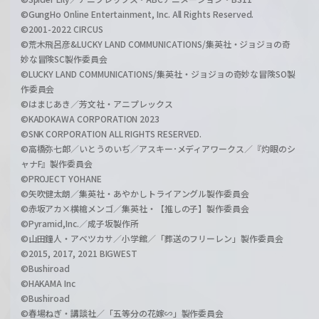
©GungHo Online Entertainment, Inc. All Rights Reserved.
©2001-2022 CIRCUS
©荒木飛呂彦&LUCKY LAND COMMUNICATIONS/集英社・ジョジョの奇
妙な冒険SC製作委員会
©LUCKY LAND COMMUNICATIONS/集英社・ジョジョの奇妙な冒険SO製
作委員会
©はまじあき／芳文社・アニプレックス
©KADOKAWA CORPORATION 2023
©SNK CORPORATION ALL RIGHTS RESERVED.
©高橋弥七郎／いとうのいぢ／アスキー･メディアワークス／『灼眼のシ
ャナF』製作委員会
©PROJECT YOHANE
©矢吹健太朗／集英社・あやかしトライアングル製作委員会
©赤坂アカ×横槍メンゴ／集英社・【推しの子】製作委員会
©Pyramid,Inc.／成子坂製作所
©山田鐘人・アベツカサ／小学館／「葬送のフリーレン」製作委員会
©2015, 2017, 2021 BIGWEST
©Bushiroad
©HAKAMA Inc
©Bushiroad
©春場ねぎ・講談社／「五等分の花嫁∽」製作委員会