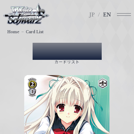
メ
ヴ
ニ
ァ
JP
EN
ュ
イ
ー
ス
Home
Card List
シ
ュ
Card List
ヴ
ァ
カードリスト
ル
ツ
｜
W
e
i
ß
S
c
h