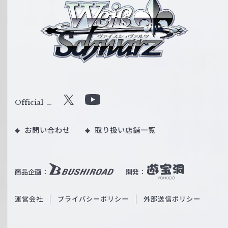
ァ
イ
ス
シ
ュ
ヴ
ァ
ル
Official
X
Y
ツ
o
｜
お問い合わせ
取り扱い店舗一覧
u
W
T
e
u
i
b
商品企画：
開発：
ß
e
S
O
運営会社
プライバシーポリシー
外部送信ポリシー
c
f
h
f
w