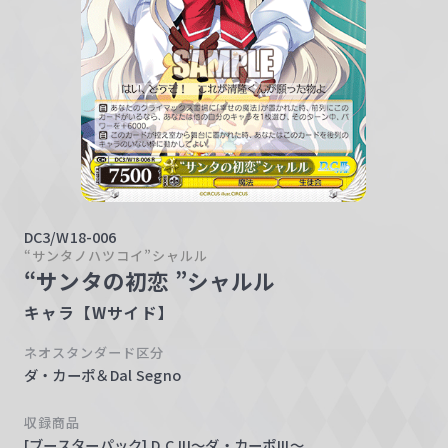
w
a
r
z
DC3/W18-006
“サンタノハツコイ”シャルル
“サンタの初恋 ”シャルル
キャラ【Wサイド】
ネオスタンダード区分
ダ・カーポ＆Dal Segno
収録商品
[ブースターパック] D.C.III～ダ・カーポIII～