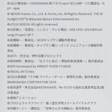
©2022 鴨志田 一/KADOKAWA/青ブタ Project ©CLAMP・ST/講談社・N
EP・NHK
© NEXON Games Co., Ltd. & Yostar, Inc. All Rights Reserved. THE ID
OLM@STER™& ©Bandai Namco Entertainment Inc.
©ATLUS ©SEGA All rights reserved.
©臼井儀人／双葉社・シンエイ・テレビ朝日・ADK 1993-2024 ©Front
wing/Project GPT
©高橋陽一／集英社・2018キャプテン翼製作委員会
©高橋陽一／集英社・キャプテン翼シーズン２ ジュニアユース編製作委
員会
©あfろ・芳文社／野外活動プロジェクト
©和月伸宏／集英社・「るろうに剣心 －明治剣客浪漫譚－」製作委員会
©WFS Developed by WRIGHT FLYER STUDIOS
©VISUAL ARTS/Key
©2024 劇場版「ウマ娘 プリティーダービー 新時代の扉」製作委員会
©KADOKAWA CORPORATION 2024
©長月達平・株式会社KADOKAWA刊／Re:ゼロから始める異世界生活2製
作委員会
©東映アニメーション
©プロジェクトラブライブ！蓮ノ空女学院スクールアイドルクラブ
©内藤マーシー・講談社／「甘神さんちの縁結び」製作委員会