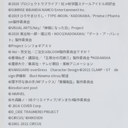
©2020 プロジェクトラブライブ！虹ヶ咲学園スクールアイドル同好会
©SUNRISE ©BANDAI NAMCO Entertainment Inc.
©2019 ひろやまひろし・TYPE-MOON／KADOKAWA／Prisma☆Phanta
sm製作委員会
©VISUAL ARTS/Key/「神様になった日」Project
©2020 東出祐一郎・橘公司・NOCO/KADOKAWA/「デート・ア・バレッ
ト」製作委員会
©Project シンフォギアＸＶ
© Koi・芳文社／ご注文はBLOOM製作委員会ですか？
©春場ねぎ・講談社／「五等分の花嫁∬」製作委員会 ®KODANSHA
©葦原大介／集英社・テレビ朝日・東映アニメーション
©VANGUARD overDress Character Design ©2021 CLAMP・ST de
sign:伊藤彰 illust:Kinema citrus/獣道
©理不尽な孫の手/MFブックス/「無職転生」製作委員会
©irodori ent post
© MARVEL
©大森藤ノ・SBクリエイティブ/ダンまち4製作委員会
© 2016 COVER Corp.
©D_CIDE TRAUMEREI PROJECT
©CIRCUS/ ©HIKOSEN
©2001-2021 CIRCUS