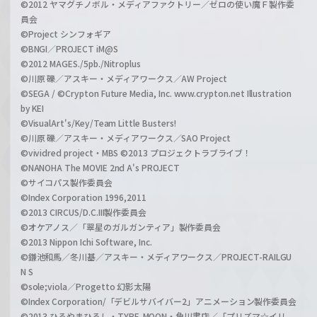
©2012 ヤマグチノボル・メディアファクトリー／ゼロの使い魔Ｆ製作委
員会
©Project シンフォギア
©BNGI／PROJECT iM@S
©2012 MAGES./5pb./Nitroplus
©川原 礫／アスキー・メディアワークス／AW Project
©SEGA / ©Crypton Future Media, Inc. www.crypton.net Illustration
by KEI
©VisualArt's/Key/Team Little Busters!
©川原 礫／アスキー・メディアワークス／SAO Project
©vividred project・MBS ©2013 プロジェクトラブライブ！
©NANOHA The MOVIE 2nd A's PROJECT
©サイコパス製作委員会
©Index Corporation 1996,2011
©2013 CIRCUS/D.C.III製作委員会
©オケアノス／「翠星のガルガンティア」製作委員会
©2013 Nippon Ichi Software, Inc.
©鎌池和馬／冬川基／アスキー・メディアワークス／PROJECT-RAILGU
N S
©sole;viola／Progetto 幻影太陽
©Index Corporation/「デビルサバイバー2」アニメーション製作委員会
©2013 ひろやまひろし・TYPE-MOON・角川書店／「プリズマ☆イリ