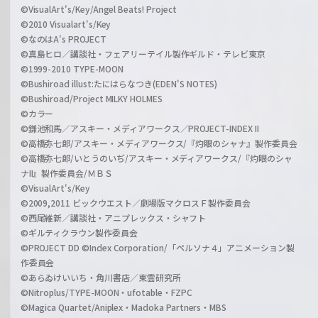
©VisualArt's/Key/Angel Beats! Project
©2010 Visualart's/Key
©なのはA's PROJECT
©真島ヒロ／講談社・フェアリーテイル製作ギルド・テレビ東京
©1999-2010 TYPE-MOON
©Bushiroad illust:たにはらなつき(EDEN'S NOTES)
©Bushiroad/Project MILKY HOLMES
©カラー
©鎌池和馬／アスキー・メディアワークス／PROJECT-INDEX II
©高橋弥七郎/アスキー・メディアワークス/『灼眼のシャナ』製作委員会
©高橋弥七郎/いとうのいぢ/アスキー・メディアワークス/『灼眼のシャ
ナII』製作委員会/ＭＢＳ
©VisualArt's/Key
©2009,2011 ビックウエスト／劇場版マクロスＦ製作委員会
©西尾維新／講談社・アニプレックス・シャフト
©ギルティクラウン製作委員会
©PROJECT DD ©Index Corporation/「ペルソナ４」アニメーション製
作委員会
©あらゐけいいち・角川書店／東雲研究所
©Nitroplus/TYPE-MOON・ufotable・FZPC
©Magica Quartet/Aniplex・Madoka Partners・MBS