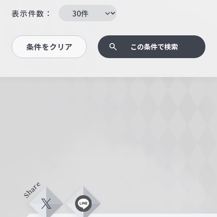
表示件数：
条件をクリア
この条件で検索
Share
X
L
i