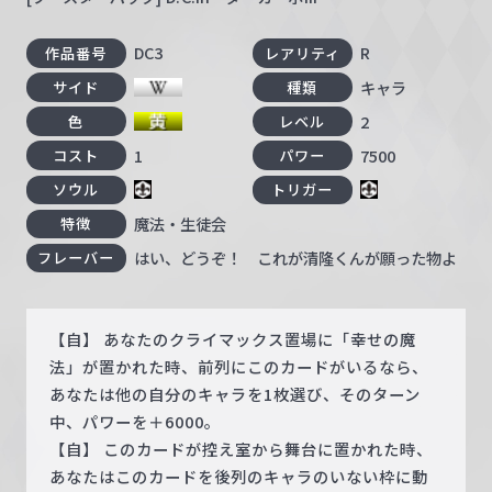
DC3
R
作品番号
レアリティ
キャラ
サイド
種類
2
色
レベル
1
7500
コスト
パワー
ソウル
トリガー
魔法・生徒会
特徴
はい、どうぞ！ これが清隆くんが願った物よ
フレーバー
【自】 あなたのクライマックス置場に「幸せの魔
法」が置かれた時、前列にこのカードがいるなら、
あなたは他の自分のキャラを1枚選び、そのターン
中、パワーを＋6000。
【自】 このカードが控え室から舞台に置かれた時、
あなたはこのカードを後列のキャラのいない枠に動