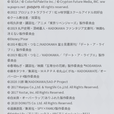
© SEGA / © Colorful Palette Inc. / © Crypton Future Media, INC. ww
w.piapro.net
All rights reserved.
©2022 プロジェクトラブライブ！虹ヶ咲学園スクールアイドル同好会
©クール教信者／双葉社
©和久井健・講談社／アニメ「東京リベンジャーズ」製作委員会
©2019 丸戸史明・深崎暮人・KADOKAWA ファンタジア文庫刊／映画も
冴えない製作委員会
©Disney/Pixar
©2014 橘公司・つなこ/KADOKAWA 富士見書房刊/「デート・ア・ライ
ブⅡ」製作委員会
©2019 橘公司・つなこ／KADOKAWA／「デート・ア・ライブⅢ」製作
委員会
©春場ねぎ・講談社／映画「五等分の花嫁」製作委員会 ®KODANSHA
©藤本タツキ／集英社・ＭＡＰＰＡ ©丸山くがね・KADOKAWA刊／オー
バーロード4製作委員会
©2020 川原 礫/KADOKAWA/SAO-P Project
© 2017 Manjuu Co.,Ltd. & YongShi Co.,Ltd. All Rights Reserved.
© 2017 Yostar, Inc. All Rights Reserved.
©白米良・オーバーラップ/ありふれた製作委員会
© 2020 DONUTS Co. Ltd. All Rights Reserved.
©遠藤達哉／集英社・SPY×FAMILY製作委員会
©Spider Lily／アニプレックス・ABCアニメーション・BS11