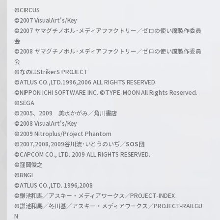
i
a
©CIRCUS
c
©2007 VisualArt's/Key
r
i
©2007 ヤマグチノボル･メディアファクトリー／ゼロの使い魔製作委員
z
会
a
©2008 ヤマグチノボル･メディアファクトリー／ゼロの使い魔製作委員
l
会
C
©なのはStrikerS PROJECT
h
©ATLUS CO.,LTD.1996,2006 ALL RIGHTS RESERVED.
a
©NIPPON ICHI SOFTWARE INC. ©TYPE-MOON All Rights Reserved.
n
©SEGA
©2005、2009 美水かがみ／角川書店
n
©2008 VisualArt's/Key
e
©2009 Nitroplus/Project Phantom
l
©2007,2008,2009谷川流･いとうのいぢ／
SOS団
©CAPCOM CO., LTD. 2009 ALL RIGHTS RESERVED.
©窪岡俊之
©BNGI
©ATLUS CO.,LTD. 1996,2008
©鎌池和馬／アスキー・メディアワークス／PROJECT-INDEX
©鎌池和馬／冬川基／アスキー・メディアワークス／PROJECT-RAILGU
N