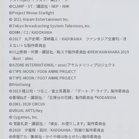
©CLAMP・ST／講談社・NEP・NHK
©Project Revue Starlight
© 2021 Ateam Entertainment Inc.
©Tokyo Broadcasting System Television, Inc.
©DMM / C2 / KADOKAWA
©2017 丸戸史明・深崎暮人・KADOKAWA ファンタジア文庫刊／冴
えない♭な製作委員会
©川上泰樹・伏瀬・講談社／転スラ製作委員会 ©REKI KAWAHARA 2019
illust：abec
©AZONE INTERNATIONAL・acus/アサルトリリィプロジェクト
©TYPE-MOON / FGO6 ANIME PROJECT
©TYPE-MOON / FGO7 ANIME PROJECT
©Frontwing
©2013 橘公司・つなこ／富士見書房／「デート･ア･ライブ」製作委員会
©春場ねぎ・講談社／「五等分の花嫁」製作委員会 ®KODANSHA
©2001-2020 CIRCUS
©VISUAL ARTS/Key
© Cygames, Inc.
© 宮島礼吏・講談社／「彼女、お借りします」製作委員会
©2020 夕蜜柑・狐印／KADOKAWA／防振り製作委員会
©赤坂アカ／集英社・かぐや様は告らせたい製作委員会