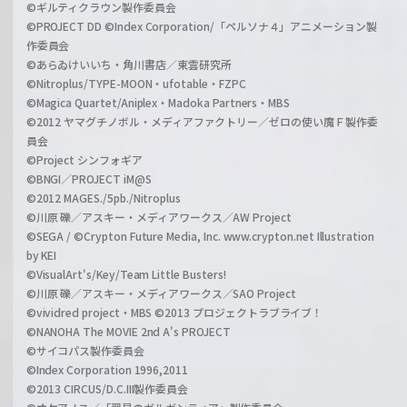
©ギルティクラウン製作委員会
©PROJECT DD ©Index Corporation/「ペルソナ４」アニメーション製
作委員会
©あらゐけいいち・角川書店／東雲研究所
©Nitroplus/TYPE-MOON・ufotable・FZPC
©Magica Quartet/Aniplex・Madoka Partners・MBS
©2012 ヤマグチノボル・メディアファクトリー／ゼロの使い魔Ｆ製作委
員会
©Project シンフォギア
©BNGI／PROJECT iM@S
©2012 MAGES./5pb./Nitroplus
©川原 礫／アスキー・メディアワークス／AW Project
©SEGA / ©Crypton Future Media, Inc. www.crypton.net Illustration
by KEI
©VisualArt's/Key/Team Little Busters!
©川原 礫／アスキー・メディアワークス／SAO Project
©vividred project・MBS ©2013 プロジェクトラブライブ！
©NANOHA The MOVIE 2nd A's PROJECT
©サイコパス製作委員会
©Index Corporation 1996,2011
©2013 CIRCUS/D.C.III製作委員会