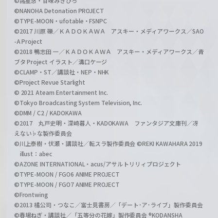
©諸星悠・甘味みきひろ
©NANOHA Detonation PROJECT
©TYPE-MOON・ufotable・FSNPC
©2017 川原 礫／ＫＡＤＯＫＡＷＡ アスキー・メディアワークス／SAO
-A Project
©2018 鴨志田 一／ＫＡＤＯＫＡＷＡ アスキー・メディアワークス／青
ブタ Project イラスト／溝口ケージ
©CLAMP・ST／講談社・NEP・NHK
©Project Revue Starlight
© 2021 Ateam Entertainment Inc.
©Tokyo Broadcasting System Television, Inc.
©DMM / C2 / KADOKAWA
©2017 丸戸史明・深崎暮人・KADOKAWA ファンタジア文庫刊／冴
えない♭な製作委員会
©川上泰樹・伏瀬・講談社／転スラ製作委員会 ©REKI KAWAHARA 2019
illust：abec
©AZONE INTERNATIONAL・acus/アサルトリリィプロジェクト
©TYPE-MOON / FGO6 ANIME PROJECT
©TYPE-MOON / FGO7 ANIME PROJECT
©Frontwing
©2013 橘公司・つなこ／富士見書房／「デート･ア･ライブ」製作委員会
©春場ねぎ・講談社／「五等分の花嫁」製作委員会 ®KODANSHA