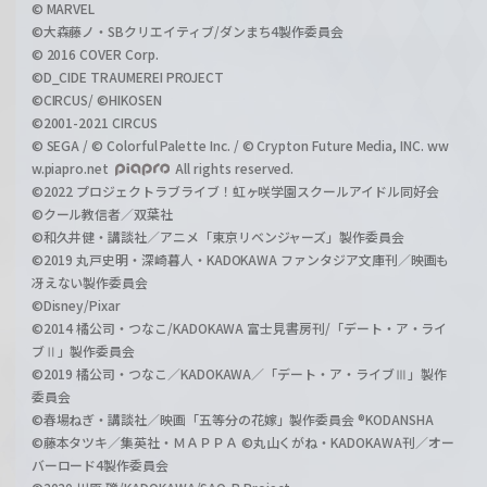
© MARVEL
©大森藤ノ・SBクリエイティブ/ダンまち4製作委員会
© 2016 COVER Corp.
©D_CIDE TRAUMEREI PROJECT
©CIRCUS/ ©HIKOSEN
©2001-2021 CIRCUS
© SEGA / © Colorful Palette Inc. / © Crypton Future Media, INC. ww
w.piapro.net
All rights reserved.
©2022 プロジェクトラブライブ！虹ヶ咲学園スクールアイドル同好会
©クール教信者／双葉社
©和久井健・講談社／アニメ「東京リベンジャーズ」製作委員会
©2019 丸戸史明・深崎暮人・KADOKAWA ファンタジア文庫刊／映画も
冴えない製作委員会
©Disney/Pixar
©2014 橘公司・つなこ/KADOKAWA 富士見書房刊/「デート・ア・ライ
ブⅡ」製作委員会
©2019 橘公司・つなこ／KADOKAWA／「デート・ア・ライブⅢ」製作
委員会
©春場ねぎ・講談社／映画「五等分の花嫁」製作委員会 ®KODANSHA
©藤本タツキ／集英社・ＭＡＰＰＡ ©丸山くがね・KADOKAWA刊／オー
バーロード4製作委員会