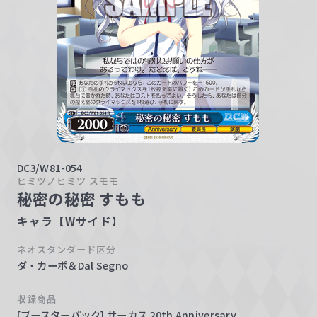
w
a
r
z
DC3/W81-054
ヒミツノヒミツ スモモ
秘密の秘密 すもも
キャラ【Wサイド】
ネオスタンダード区分
ダ・カーポ＆Dal Segno
収録商品
[ブースターパック] サーカス 20th Anniversary