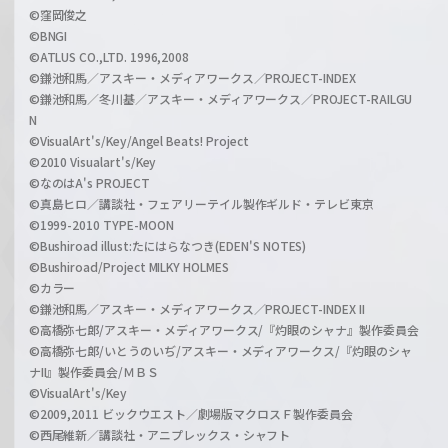
©窪岡俊之
©BNGI
©ATLUS CO.,LTD. 1996,2008
©鎌池和馬／アスキー・メディアワークス／PROJECT-INDEX
©鎌池和馬／冬川基／アスキー・メディアワークス／PROJECT-RAILGU
N
©VisualArt's/Key/Angel Beats! Project
©2010 Visualart's/Key
©なのはA's PROJECT
©真島ヒロ／講談社・フェアリーテイル製作ギルド・テレビ東京
©1999-2010 TYPE-MOON
©Bushiroad illust:たにはらなつき(EDEN'S NOTES)
©Bushiroad/Project MILKY HOLMES
©カラー
©鎌池和馬／アスキー・メディアワークス／PROJECT-INDEX II
©高橋弥七郎/アスキー・メディアワークス/『灼眼のシャナ』製作委員会
©高橋弥七郎/いとうのいぢ/アスキー・メディアワークス/『灼眼のシャ
ナII』製作委員会/ＭＢＳ
©VisualArt's/Key
©2009,2011 ビックウエスト／劇場版マクロスＦ製作委員会
©西尾維新／講談社・アニプレックス・シャフト