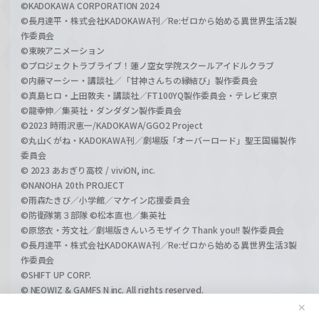
©KADOKAWA CORPORATION 2024
©長月達平・株式会社KADOKAWA刊／Re:ゼロから始める異世界生活2製
作委員会
©東映アニメーション
©プロジェクトラブライブ！蓮ノ空女学院スクールアイドルクラブ
©内藤マーシー・講談社／「甘神さんちの縁結び」製作委員会
©真島ヒロ・上田敦夫・講談社／FT100YQ製作委員会・テレビ東京
©龍幸伸／集英社・ダンダダン製作委員会
©2023 時雨沢恵一/KADOKAWA/GGO2 Project
©丸山くがね・KADOKAWA刊／劇場版「オーバーロード」聖王国編製作
委員会
© 2023 あおぎり高校 / viviON, inc.
©NANOHA 20th PROJECT
©雨森たきび／小学館／マケイン応援委員会
©防衛隊第３部隊 ©松本直也／集英社
©原悠衣・芳文社／劇場版きんいろモザイク Thank you!! 製作委員会
©長月達平・株式会社KADOKAWA刊／Re:ゼロから始める異世界生活3製
作委員会
©SHIFT UP CORP.
© NEOWIZ & GAMFS N inc. All rights reserved.
©ATLUS. ©SEGA.
✕