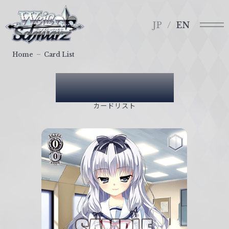
メ
ヴ
ニ
ァ
JP
EN
ュ
イ
ー
ス
Home
Card List
シ
ュ
Card List
ヴ
ァ
カードリスト
ル
ツ
｜
W
e
i
ß
S
c
h