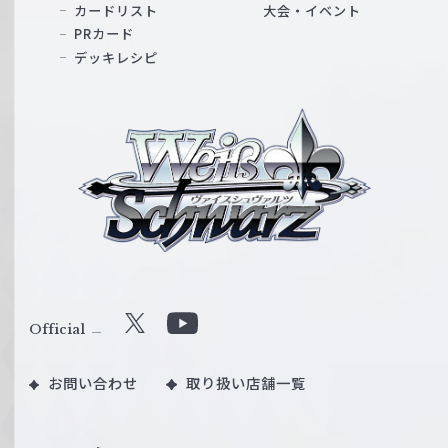
カードリスト
大会・イベント
PRカード
デッキレシピ
ヴ
ァ
イ
ス
シ
ュ
ヴ
ァ
ル
Official
X
Y
ツ
o
｜
お問い合わせ
取り扱い店舗一覧
u
W
T
e
u
i