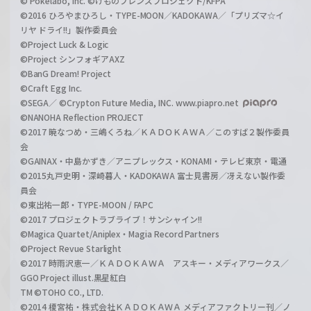
© Pokelabo, Inc. ©けものフレンズプロジェクト/KFPA
©2016 ひろやまひろし・TYPE-MOON／KADOKAWA／「プリズマ☆イ
リヤ ドライ!!」製作委員会
©Project Luck & Logic
©Project シンフォギアAXZ
©BanG Dream! Project
©Craft Egg Inc.
©SEGA／ ©Crypton Future Media, INC. www.piapro.net
©NANOHA Reflection PROJECT
©2017 暁なつめ・三嶋くろね／ＫＡＤＯＫＡＷＡ／このすば２製作委員
会
©GAINAX・中島かずき／アニプレックス・KONAMI・テレビ東京・電通
©2015丸戸史明・深崎暮人・KADOKAWA 富士見書房／冴えない製作委
員会
©東出祐一郎・TYPE-MOON / FAPC
©2017 プロジェクトラブライブ！サンシャイン!!
©Magica Quartet/Aniplex・Magia Record Partners
©Project Revue Starlight
©2017 時雨沢恵一／ＫＡＤＯＫＡＷＡ アスキー・メディアワークス／
GGO Project illust.黒星紅白
TM ©TOHO CO., LTD.
©2014 榎宮祐・株式会社ＫＡＤＯＫＡＷＡ メディアファクトリー刊／ノ