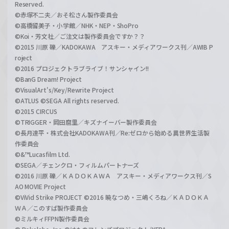
Reserved.
©赤塚不二夫／おそ松さん製作委員会
©高橋留美子・小学館／NHK・NEP・ShoPro
©Koi・芳文社／ご注文は製作委員会ですか？？
©2015 川原 礫／KADOKAWA アスキー・メディアワークス刊／AWIB P
roject
©2016 プロジェクトラブライブ！サンシャイン!!
©BanG Dream! Project
©VisualArt's/Key/Rewrite Project
©ATLUS ©SEGA All rights reserved.
©2015 CIRCUS
©TRIGGER・岡田麿里／キズナイーバー製作委員会
©長月達平・株式会社KADOKAWA刊／Re:ゼロから始める異世界生活製
作委員会
©&™Lucasfilm Ltd.
©SEGA／チェンクロ・フィルムパートナーズ
©2016 川原 礫／ＫＡＤＯＫＡＷＡ アスキー・メディアワークス刊／S
AO MOVIE Project
©ViVid Strike PROJECT ©2016 暁なつめ・三嶋くろね／ＫＡＤＯＫＡ
ＷＡ／このすば製作委員会
©ミルキィFFPN製作委員会