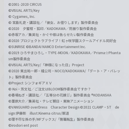
©2001-2020 CIRCUS
©VISUAL ARTS/Key
© Cygames, Inc.
© 宮島礼吏・講談社／「彼女、お借りします」製作委員会
©2020 夕蜜柑・狐印／KADOKAWA／防振り製作委員会
©赤坂アカ／集英社・かぐや様は告らせたい製作委員会
©2020 プロジェクトラブライブ！虹ヶ咲学園スクールアイドル同好会
©SUNRISE ©BANDAI NAMCO Entertainment Inc.
©2019 ひろやまひろし・TYPE-MOON／KADOKAWA／Prisma☆Phanta
sm製作委員会
©VISUAL ARTS/Key/「神様になった日」Project
©2020 東出祐一郎・橘公司・NOCO/KADOKAWA/「デート・ア・バレッ
ト」製作委員会
©Project シンフォギアＸＶ
© Koi・芳文社／ご注文はBLOOM製作委員会ですか？
©春場ねぎ・講談社／「五等分の花嫁∬」製作委員会 ®KODANSHA
©葦原大介／集英社・テレビ朝日・東映アニメーション
©VANGUARD overDress Character Design ©2021 CLAMP・ST de
sign:伊藤彰 illust:Kinema citrus/獣道
©理不尽な孫の手/MFブックス/「無職転生」製作委員会
©irodori ent post