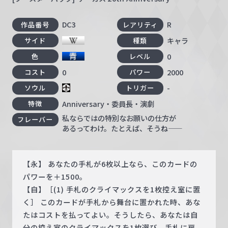
DC3
R
作品番号
レアリティ
キャラ
サイド
種類
0
色
レベル
0
2000
コスト
パワー
-
ソウル
トリガー
Anniversary・委員長・演劇
特徴
私ならではの特別なお願いの仕方が
フレーバー
あるってわけ。たとえば、そうね――
【永】 あなたの手札が6枚以上なら、このカードの
パワーを＋1500。
【自】［(1) 手札のクライマックスを1枚控え室に置
く］ このカードが手札から舞台に置かれた時、あな
たはコストを払ってよい。そうしたら、あなたは自
分の控え室のクライマックスを1枚選び、手札に戻