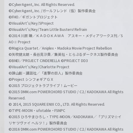
©CyberAgent, Inc. All Rights Reserved.
©CyberAgent, Inc. /ガールフレンド（仮）製作委員会
©FHO／ギガントプロジェクト
©VisualArt's/Key/SProject
©VisualArt's/Key/Team Little Busters! Refrain
©2014 川原 礫／ＫＡＤＯＫＡＷＡ アスキー・メディアワークス刊／S
AOⅡ Project
©Magica Quartet／Aniplex・Madoka Movie Project Rebellion
©矢吹健太朗・長谷見沙貴／集英社・とらぶるダークネス製作委員会
©BNEI／PROJECT CINDERELLA ©PROJECT DD3
©VisualArt's/Key/Charlotte Project
©諫山創・講談社／「進撃の巨人」製作委員会
©Project シンフォギアＧＸ
©2015 プロジェクトラブライブ！ムービー
©2015 DMM.com POWERCHORD STUDIO / C2 / KADOKAWA All Rights
Reserved.
© 2014, 2015 SQUARE ENIX CO., LTD. All Rights Reserved.
©TYPE-MOON・ufotable・FSNPC
©2015 ひろやまひろし・TYPE-MOON／KADOKAWA／「プリズマ☆イ
リヤ ツヴァイ ヘルツ！」製作委員会
©2016 DMM.com POWERCHORD STUDIO / C2 / KADOKAWA All Rights