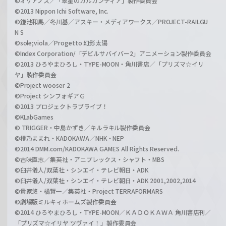
©オケアノス／「翠星のガルガンティア」製作委員会
©2013 Nippon Ichi Software, Inc.
©鎌池和馬／冬川基／アスキー・メディアワークス／PROJECT-RAILGU
N S
©sole;viola／Progetto 幻影太陽
©Index Corporation/「デビルサバイバー2」アニメーション製作委員会
©2013 ひろやまひろし・TYPE-MOON・角川書店／「プリズマ☆イリ
ヤ」製作委員会
©Project wooser 2
©Project シンフォギアＧ
©2013 プロジェクトラブライブ！
©KLabGames
© TRIGGER・中島かずき／キルラキル製作委員会
©橙乃ままれ・KADOKAWA／NHK・NEP
©2014 DMM.com/KADOKAWA GAMES All Rights Reserved.
©古味直志／集英社・アニプレックス・シャフト・MBS
©臼井儀人/双葉社・シンエイ・テレビ朝日・ADK
©臼井儀人/双葉社・シンエイ・テレビ朝日・ADK 2001,2002,2014
©貴家悠・橘賢一／集英社・Project TERRAFORMARS
©劇場版ミルキィホームズ製作委員会
©2014 ひろやまひろし・TYPE-MOON／ＫＡＤＯＫＡＷＡ 角川書店刊／
「プリズマ☆イリヤ ツヴァイ！」製作委員会