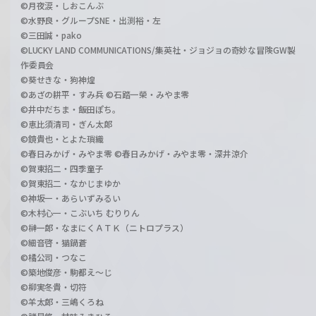
©月夜涙・しおこんぶ
©水野良・グループSNE・出渕裕・左
©三田誠・pako
©LUCKY LAND COMMUNICATIONS/集英社・ジョジョの奇妙な冒険GW製
作委員会
©葵せきな・狗神煌
©あざの耕平・すみ兵 ©石踏一榮・みやま零
©井中だちま・飯田ぽち。
©恵比須清司・ぎん太郎
©鏡貴也・とよた瑣織
©春日みかげ・みやま零 ©春日みかげ・みやま零・深井涼介
©賀東招二・四季童子
©賀東招二・なかじまゆか
©神坂一・あらいずみるい
©木村心一・こぶいち むりりん
©榊一郎・なまにくＡＴＫ（ニトロプラス）
©細音啓・猫鍋蒼
©橘公司・つなこ
©築地俊彦・駒都え～じ
©柳実冬貴・切符
©羊太郎・三嶋くろね