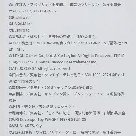
©山田鐘人・アベツカサ／小学館／「葬送のフリーレン」製作委員会
©2015, 2017, 2021 BIGWEST
©Bushiroad
©HAKAMA Inc
©Bushiroad
©春場ねぎ・講談社／「五等分の花嫁∽」製作委員会
©2022 鴨志田 一/KADOKAWA/青ブタ Project ©CLAMP・ST/講談社・N
EP・NHK
© NEXON Games Co., Ltd. & Yostar, Inc. All Rights Reserved. THE ID
OLM@STER™& ©Bandai Namco Entertainment Inc.
©ATLUS ©SEGA All rights reserved.
©臼井儀人／双葉社・シンエイ・テレビ朝日・ADK 1993-2024 ©Front
wing/Project GPT
©高橋陽一／集英社・2018キャプテン翼製作委員会
©高橋陽一／集英社・キャプテン翼シーズン２ ジュニアユース編製作委
員会
©あfろ・芳文社／野外活動プロジェクト
©和月伸宏／集英社・「るろうに剣心 －明治剣客浪漫譚－」製作委員会
©WFS Developed by WRIGHT FLYER STUDIOS
©VISUAL ARTS/Key
©2024 劇場版「ウマ娘 プリティーダービー 新時代の扉」製作委員会