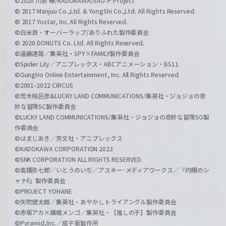
©2020 川原 礫/KADOKAWA/SAO-P Project
© 2017 Manjuu Co.,Ltd. & YongShi Co.,Ltd. All Rights Reserved.
© 2017 Yostar, Inc. All Rights Reserved.
©白米良・オーバーラップ/ありふれた製作委員会
© 2020 DONUTS Co. Ltd. All Rights Reserved.
©遠藤達哉／集英社・SPY×FAMILY製作委員会
©Spider Lily／アニプレックス・ABCアニメーション・BS11
©GungHo Online Entertainment, Inc. All Rights Reserved.
©2001-2022 CIRCUS
©荒木飛呂彦&LUCKY LAND COMMUNICATIONS/集英社・ジョジョの奇
妙な冒険SC製作委員会
©LUCKY LAND COMMUNICATIONS/集英社・ジョジョの奇妙な冒険SO製
作委員会
©はまじあき／芳文社・アニプレックス
©KADOKAWA CORPORATION 2023
©SNK CORPORATION ALL RIGHTS RESERVED.
©高橋弥七郎／いとうのいぢ／アスキー･メディアワークス／『灼眼のシ
ャナF』製作委員会
©PROJECT YOHANE
©矢吹健太朗／集英社・あやかしトライアングル製作委員会
©赤坂アカ×横槍メンゴ／集英社・【推しの子】製作委員会
©Pyramid,Inc.／成子坂製作所