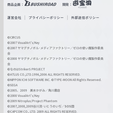
b
商品企画：
開発：
ß
e
S
O
運営会社
プライバシーポリシー
外部送信ポリシー
c
f
h
f
w
i
a
©CIRCUS
c
©2007 VisualArt's/Key
r
i
©2007 ヤマグチノボル･メディアファクトリー／ゼロの使い魔製作委員
z
会
a
©2008 ヤマグチノボル･メディアファクトリー／ゼロの使い魔製作委員
l
会
C
©なのはStrikerS PROJECT
h
©ATLUS CO.,LTD.1996,2006 ALL RIGHTS RESERVED.
a
©NIPPON ICHI SOFTWARE INC. ©TYPE-MOON All Rights Reserved.
n
©SEGA
©2005、2009 美水かがみ／角川書店
n
©2008 VisualArt's/Key
e
©2009 Nitroplus/Project Phantom
l
©2007,2008,2009谷川流･いとうのいぢ／
SOS団
©CAPCOM CO., LTD. 2009 ALL RIGHTS RESERVED.