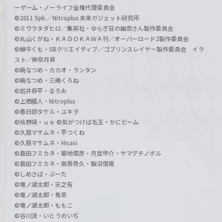
ーゲーム・ノーライフ全権代理委員会
©2011 5pb.／Nitroplus 未来ガジェット研究所
©ミウラタダヒロ／集英社・ゆらぎ荘の幽奈さん製作委員会
©丸山くがね・ＫＡＤＯＫＡＷＡ刊／オーバーロード2製作委員会
©蝸牛くも・SBクリエイティブ／ゴブリンスレイヤー製作委員会 イラ
スト／神奈月昇
©暁なつめ・カカオ・ランタン
©暁なつめ・三嶋くろね
©岩井恭平・るろお
©上栖綴人・Nitroplus
©春日部タケル・ユキヲ
©枯野瑛・ｕｅ ©気がつけば毛玉・かにビーム
©久慈マサムネ・平つくね
©久慈マサムネ・Hisasi
©島田フミカネ・築地俊彦・月並甲介・ヤマグチノボル
©島田フミカネ・南房秀久・飯沼俊規
©しめさば・ぶーた
©竜ノ湖太郎・天之有
©竜ノ湖太郎・焦茶
©竜ノ湖太郎・ももこ
©谷川流・いとうのいぢ