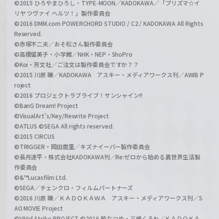
©2015 ひろやまひろし・TYPE-MOON／KADOKAWA／「プリズマ☆イ
リヤ ツヴァイ ヘルツ！」製作委員会
©2016 DMM.com POWERCHORD STUDIO / C2 / KADOKAWA All Rights
Reserved.
©赤塚不二夫／おそ松さん製作委員会
©高橋留美子・小学館／NHK・NEP・ShoPro
©Koi・芳文社／ご注文は製作委員会ですか？？
©2015 川原 礫／KADOKAWA アスキー・メディアワークス刊／AWIB P
roject
©2016 プロジェクトラブライブ！サンシャイン!!
©BanG Dream! Project
©VisualArt's/Key/Rewrite Project
©ATLUS ©SEGA All rights reserved.
©2015 CIRCUS
©TRIGGER・岡田麿里／キズナイーバー製作委員会
©長月達平・株式会社KADOKAWA刊／Re:ゼロから始める異世界生活製
作委員会
©&™Lucasfilm Ltd.
©SEGA／チェンクロ・フィルムパートナーズ
©2016 川原 礫／ＫＡＤＯＫＡＷＡ アスキー・メディアワークス刊／S
AO MOVIE Project
©ViVid Strike PROJECT ©2016 暁なつめ・三嶋くろね／ＫＡＤＯＫＡ