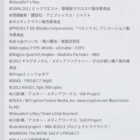
©VisualArt's/Key
©2009,2011 ビックウエスト／劇場版マクロスＦ製作委員会
©西尾維新／講談社・アニプレックス・シャフト
©ギルティクラウン製作委員会
©PROJECT DD ©Index Corporation/「ペルソナ４」アニメーション製
作委員会
©あらゐけいいち・角川書店／東雲研究所
©Nitroplus/TYPE-MOON・ufotable・FZPC
©Magica Quartet/Aniplex・Madoka Partners・MBS
©2012 ヤマグチノボル・メディアファクトリー／ゼロの使い魔Ｆ製作委
員会
©Project シンフォギア
©BNGI／PROJECT iM@S
©2012 MAGES./5pb./Nitroplus
©川原 礫／アスキー・メディアワークス／AW Project
©SEGA / ©Crypton Future Media, Inc. www.crypton.net Illustration
by KEI
©VisualArt's/Key/Team Little Busters!
©川原 礫／アスキー・メディアワークス／SAO Project
©vividred project・MBS ©2013 プロジェクトラブライブ！
©NANOHA The MOVIE 2nd A's PROJECT
©サイコパス製作委員会