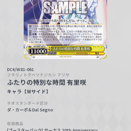
w
a
r
z
DC4/W81-061
フタリノトクベツナジカン アリサ
ふたりの特別な時間 有里咲
キャラ【Wサイド】
ネオスタンダード区分
ダ・カーポ＆Dal Segno
収録商品
[ブースターパック] サーカス 20th Anniversary