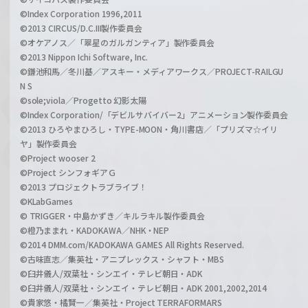
©Index Corporation 1996,2011
©2013 CIRCUS/D.C.III製作委員会
©オケアノス／「翠星のガルガンティア」製作委員会
©2013 Nippon Ichi Software, Inc.
©鎌池和馬／冬川基／アスキー・メディアワークス／PROJECT-RAILGU
N S
©sole;viola／Progetto 幻影太陽
©Index Corporation/「デビルサバイバー2」アニメーション製作委員会
©2013 ひろやまひろし・TYPE-MOON・角川書店／「プリズマ☆イリ
ヤ」製作委員会
©Project wooser 2
©Project シンフォギアＧ
©2013 プロジェクトラブライブ！
©KLabGames
© TRIGGER・中島かずき／キルラキル製作委員会
©橙乃ままれ・KADOKAWA／NHK・NEP
©2014 DMM.com/KADOKAWA GAMES All Rights Reserved.
©古味直志／集英社・アニプレックス・シャフト・MBS
©臼井儀人/双葉社・シンエイ・テレビ朝日・ADK
©臼井儀人/双葉社・シンエイ・テレビ朝日・ADK 2001,2002,2014
©貴家悠・橘賢一／集英社・Project TERRAFORMARS