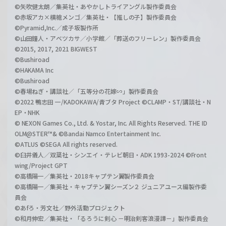
©矢吹健太朗／集英社・あやかしトライアングル製作委員会
©赤坂アカ×横槍メンゴ／集英社・【推しの子】製作委員会
©Pyramid,Inc.／成子坂製作所
©山田鐘人・アベツカサ／小学館／「葬送のフリーレン」製作委員会
©2015, 2017, 2021 BIGWEST
©Bushiroad
©HAKAMA Inc
©Bushiroad
©春場ねぎ・講談社／「五等分の花嫁∽」製作委員会
©2022 鴨志田 一/KADOKAWA/青ブタ Project ©CLAMP・ST/講談社・N
EP・NHK
© NEXON Games Co., Ltd. & Yostar, Inc. All Rights Reserved. THE ID
OLM@STER™& ©Bandai Namco Entertainment Inc.
©ATLUS ©SEGA All rights reserved.
©臼井儀人／双葉社・シンエイ・テレビ朝日・ADK 1993-2024 ©Front
wing/Project GPT
©高橋陽一／集英社・2018キャプテン翼製作委員会
©高橋陽一／集英社・キャプテン翼シーズン２ ジュニアユース編製作委
員会
©あfろ・芳文社／野外活動プロジェクト
©和月伸宏／集英社・「るろうに剣心 －明治剣客浪漫譚－」製作委員会