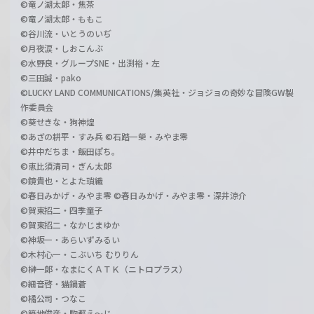
©竜ノ湖太郎・焦茶
©竜ノ湖太郎・ももこ
©谷川流・いとうのいぢ
©月夜涙・しおこんぶ
©水野良・グループSNE・出渕裕・左
©三田誠・pako
©LUCKY LAND COMMUNICATIONS/集英社・ジョジョの奇妙な冒険GW製
作委員会
©葵せきな・狗神煌
©あざの耕平・すみ兵 ©石踏一榮・みやま零
©井中だちま・飯田ぽち。
©恵比須清司・ぎん太郎
©鏡貴也・とよた瑣織
©春日みかげ・みやま零 ©春日みかげ・みやま零・深井涼介
©賀東招二・四季童子
©賀東招二・なかじまゆか
©神坂一・あらいずみるい
©木村心一・こぶいち むりりん
©榊一郎・なまにくＡＴＫ（ニトロプラス）
©細音啓・猫鍋蒼
©橘公司・つなこ
©築地俊彦・駒都え～じ