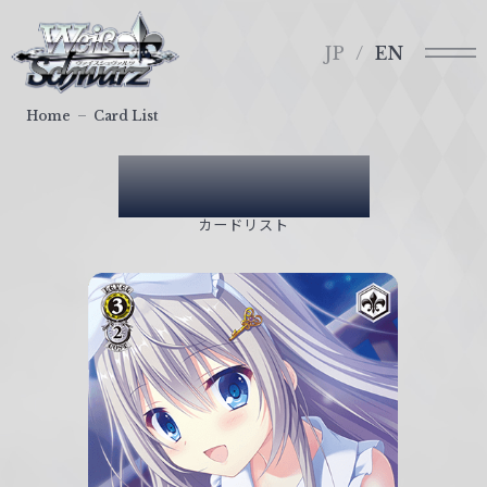
メ
ヴ
ニ
ァ
JP
EN
ュ
イ
ー
ス
Home
Card List
シ
ュ
Card List
ヴ
ァ
カードリスト
ル
ツ
｜
W
e
i
ß
S
c
h