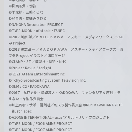
©柳実冬貴・切符
©羊太郎・三嶋くろね
©諸星悠・甘味みきひろ
©NANOHA Detonation PROJECT
©TYPE-MOON・ufotable・FSNPC
©2017 川原 礫／ＫＡＤＯＫＡＷＡ アスキー・メディアワークス／SAO
-A Project
©2018 鴨志田 一／ＫＡＤＯＫＡＷＡ アスキー・メディアワークス／青
ブタ Project イラスト／溝口ケージ
©CLAMP・ST／講談社・NEP・NHK
©Project Revue Starlight
© 2021 Ateam Entertainment Inc.
©Tokyo Broadcasting System Television, Inc.
©DMM / C2 / KADOKAWA
©2017 丸戸史明・深崎暮人・KADOKAWA ファンタジア文庫刊／冴
えない♭な製作委員会
©川上泰樹・伏瀬・講談社／転スラ製作委員会 ©REKI KAWAHARA 2019
illust：abec
©AZONE INTERNATIONAL・acus/アサルトリリィプロジェクト
©TYPE-MOON / FGO6 ANIME PROJECT
©TYPE-MOON / FGO7 ANIME PROJECT