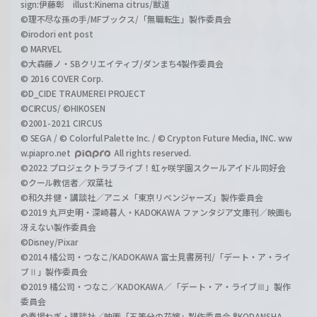
sign:伊藤彰 illust:Kinema citrus/獣道
©理不尽な孫の手/MFブックス/「無職転生」製作委員会
©irodori ent post
© MARVEL
©大森藤ノ・SBクリエイティブ/ダンまち4製作委員会
© 2016 COVER Corp.
©D_CIDE TRAUMEREI PROJECT
©CIRCUS/ ©HIKOSEN
©2001-2021 CIRCUS
© SEGA / © Colorful Palette Inc. / © Crypton Future Media, INC. ww
w.piapro.net
All rights reserved.
©2022 プロジェクトラブライブ！虹ヶ咲学園スクールアイドル同好会
©クール教信者／双葉社
©和久井健・講談社／アニメ「東京リベンジャーズ」製作委員会
©2019 丸戸史明・深崎暮人・KADOKAWA ファンタジア文庫刊／映画も
冴えない製作委員会
©Disney/Pixar
©2014 橘公司・つなこ/KADOKAWA 富士見書房刊/「デート・ア・ライ
ブⅡ」製作委員会
©2019 橘公司・つなこ／KADOKAWA／「デート・ア・ライブⅢ」製作
委員会
©春場ねぎ・講談社／映画「五等分の花嫁」製作委員会 ®KODANSHA