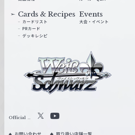
Cards & Recipes
Events
カードリスト
大会・イベント
PRカード
デッキレシピ
ヴ
ァ
イ
ス
シ
ュ
ヴ
ァ
ル
Official
X
Y
ツ
o
｜
お問い合わせ
取り扱い店舗一覧
u