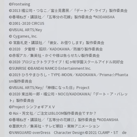
©Frontwing
©2013 橘公司・つなこ／富士見書房／「デート･ア･ライブ」製作委員会
©春場ねぎ・講談社／「五等分の花嫁」製作委員会 ®KODANSHA
©2001-2020 CIRCUS
©VISUAL ARTS/Key
© Cygames, Inc.
© 宮島礼吏・講談社／「彼女、お借りします」製作委員会
©2020 夕蜜柑・狐印／KADOKAWA／防振り製作委員会
©赤坂アカ／集英社・かぐや様は告らせたい製作委員会
©2020 プロジェクトラブライブ！虹ヶ咲学園スクールアイドル同好会
©SUNRISE ©BANDAI NAMCO Entertainment Inc.
©2019 ひろやまひろし・TYPE-MOON／KADOKAWA／Prisma☆Phanta
sm製作委員会
©VISUAL ARTS/Key/「神様になった日」Project
©2020 東出祐一郎・橘公司・NOCO/KADOKAWA/「デート・ア・バレッ
ト」製作委員会
©Project シンフォギアＸＶ
© Koi・芳文社／ご注文はBLOOM製作委員会ですか？
©春場ねぎ・講談社／「五等分の花嫁∬」製作委員会 ®KODANSHA
©葦原大介／集英社・テレビ朝日・東映アニメーション
©VANGUARD overDress Character Design ©2021 CLAMP・ST de