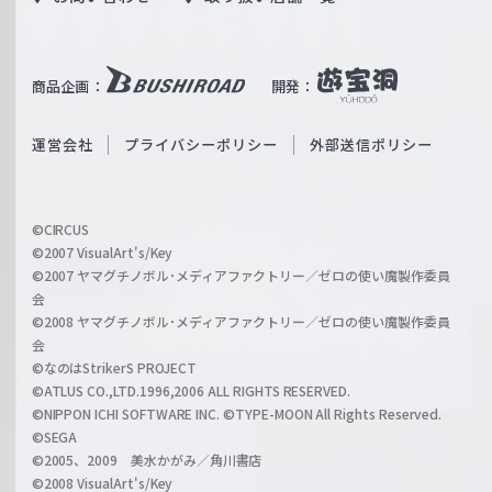
W
T
e
u
i
b
商品企画：
開発：
ß
e
S
O
運営会社
プライバシーポリシー
外部送信ポリシー
c
f
h
f
w
i
a
©CIRCUS
c
©2007 VisualArt's/Key
r
i
©2007 ヤマグチノボル･メディアファクトリー／ゼロの使い魔製作委員
z
会
a
©2008 ヤマグチノボル･メディアファクトリー／ゼロの使い魔製作委員
l
会
C
©なのはStrikerS PROJECT
h
©ATLUS CO.,LTD.1996,2006 ALL RIGHTS RESERVED.
a
©NIPPON ICHI SOFTWARE INC. ©TYPE-MOON All Rights Reserved.
n
©SEGA
©2005、2009 美水かがみ／角川書店
n
©2008 VisualArt's/Key