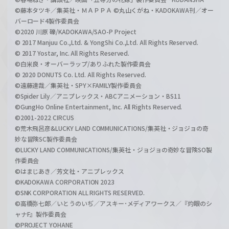
©藤本タツキ／集英社・ＭＡＰＰＡ ©丸山くがね・KADOKAWA刊／オー
バーロード4製作委員会
©2020 川原 礫/KADOKAWA/SAO-P Project
© 2017 Manjuu Co.,Ltd. & YongShi Co.,Ltd. All Rights Reserved.
© 2017 Yostar, Inc. All Rights Reserved.
©白米良・オーバーラップ/ありふれた製作委員会
© 2020 DONUTS Co. Ltd. All Rights Reserved.
©遠藤達哉／集英社・SPY×FAMILY製作委員会
©Spider Lily／アニプレックス・ABCアニメーション・BS11
©GungHo Online Entertainment, Inc. All Rights Reserved.
©2001-2022 CIRCUS
©荒木飛呂彦&LUCKY LAND COMMUNICATIONS/集英社・ジョジョの奇
妙な冒険SC製作委員会
©LUCKY LAND COMMUNICATIONS/集英社・ジョジョの奇妙な冒険SO製
作委員会
©はまじあき／芳文社・アニプレックス
©KADOKAWA CORPORATION 2023
©SNK CORPORATION ALL RIGHTS RESERVED.
©高橋弥七郎／いとうのいぢ／アスキー･メディアワークス／『灼眼のシ
ャナF』製作委員会
©PROJECT YOHANE