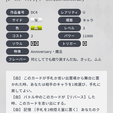
DC4
U
作品番号
レアリティ
キャラ
サイド
種類
3
色
レベル
2
11000
コスト
パワー
ソウル
トリガー
Anniversary・魔法
特徴
何としてでも取り戻すんだね、きっと。ふふ
フレーバー
【自】 このカードが手札か思い出置場から舞台に置
かれた時、あなたは相手のキャラを1枚選び、手札に
戻してよい。
【自】 バトル中のこのカードが【リバース】した
時、このカードを思い出にする。
【自】 記憶 ［手札を2枚控え室に置く］ あなたのク