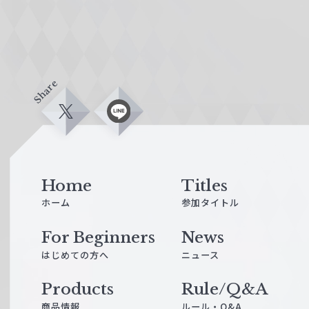
Share
X
L
i
n
e
Home
Titles
ホーム
参加タイトル
For Beginners
News
はじめての方へ
ニュース
Products
Rule/Q&A
商品情報
ルール・Q&A