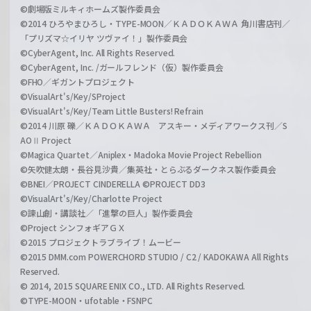
©劇場版ミルキィホームズ製作委員会
©2014 ひろやまひろし・TYPE-MOON／ＫＡＤＯＫＡＷＡ 角川書店刊／
「プリズマ☆イリヤ ツヴァイ！」製作委員会
©CyberAgent, Inc. All Rights Reserved.
©CyberAgent, Inc. /ガールフレンド（仮）製作委員会
©FHO／ギガントプロジェクト
©VisualArt's/Key/SProject
©VisualArt's/Key/Team Little Busters! Refrain
©2014 川原 礫／ＫＡＤＯＫＡＷＡ アスキー・メディアワークス刊／S
AOⅡ Project
©Magica Quartet／Aniplex・Madoka Movie Project Rebellion
©矢吹健太朗・長谷見沙貴／集英社・とらぶるダークネス製作委員会
©BNEI／PROJECT CINDERELLA ©PROJECT DD3
©VisualArt's/Key/Charlotte Project
©諫山創・講談社／「進撃の巨人」製作委員会
©Project シンフォギアＧＸ
©2015 プロジェクトラブライブ！ムービー
©2015 DMM.com POWERCHORD STUDIO / C2 / KADOKAWA All Rights
Reserved.
© 2014, 2015 SQUARE ENIX CO., LTD. All Rights Reserved.
©TYPE-MOON・ufotable・FSNPC