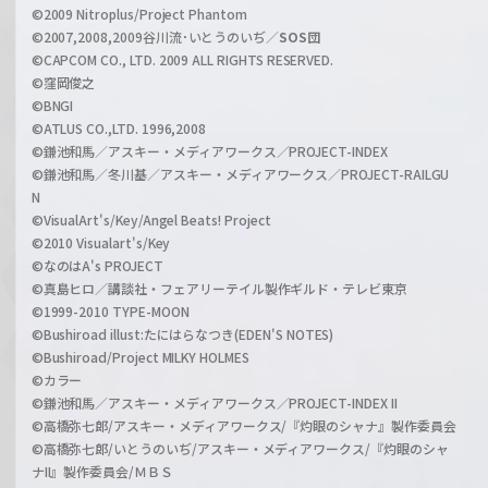
e
©2009 Nitroplus/Project Phantom
l
©2007,2008,2009谷川流･いとうのいぢ／
SOS団
©CAPCOM CO., LTD. 2009 ALL RIGHTS RESERVED.
©窪岡俊之
©BNGI
©ATLUS CO.,LTD. 1996,2008
©鎌池和馬／アスキー・メディアワークス／PROJECT-INDEX
©鎌池和馬／冬川基／アスキー・メディアワークス／PROJECT-RAILGU
N
©VisualArt's/Key/Angel Beats! Project
©2010 Visualart's/Key
©なのはA's PROJECT
©真島ヒロ／講談社・フェアリーテイル製作ギルド・テレビ東京
©1999-2010 TYPE-MOON
©Bushiroad illust:たにはらなつき(EDEN'S NOTES)
©Bushiroad/Project MILKY HOLMES
©カラー
©鎌池和馬／アスキー・メディアワークス／PROJECT-INDEX II
©高橋弥七郎/アスキー・メディアワークス/『灼眼のシャナ』製作委員会
©高橋弥七郎/いとうのいぢ/アスキー・メディアワークス/『灼眼のシャ
ナII』製作委員会/ＭＢＳ