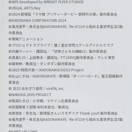
©WFS Developed by WRIGHT FLYER STUDIOS
©VISUAL ARTS/Key
©2024 劇場版「ウマ娘 プリティーダービー 新時代の扉」製作委員会
©KADOKAWA CORPORATION 2024
©長月達平・株式会社KADOKAWA刊／Re:ゼロから始める異世界生活2製
作委員会
©東映アニメーション
©プロジェクトラブライブ！蓮ノ空女学院スクールアイドルクラブ
©内藤マーシー・講談社／「甘神さんちの縁結び」製作委員会
©真島ヒロ・上田敦夫・講談社／FT100YQ製作委員会・テレビ東京
©龍幸伸／集英社・ダンダダン製作委員会
©2023 時雨沢恵一/KADOKAWA/GGO2 Project
©丸山くがね・KADOKAWA刊／劇場版「オーバーロード」聖王国編製作
委員会
© 2023 あおぎり高校 / viviON, inc.
©NANOHA 20th PROJECT
©雨森たきび／小学館／マケイン応援委員会
©防衛隊第３部隊 ©松本直也／集英社
©原悠衣・芳文社／劇場版きんいろモザイク Thank you!! 製作委員会
©長月達平・株式会社KADOKAWA刊／Re:ゼロから始める異世界生活3製
作委員会
©SHIFT UP CORP.