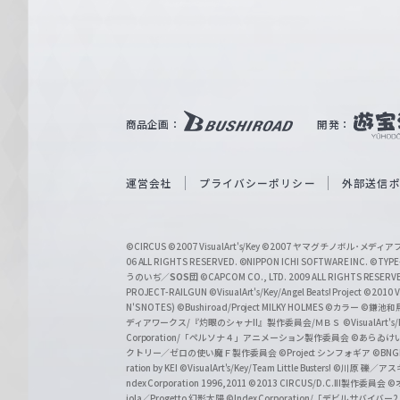
e
ヴ
ァ
ル
ツ
｜
商品企画：
開発：
W
e
i
運営会社
プライバシーポリシー
外部送信
ß
S
©CIRCUS
©2007 VisualArt's/Key
©2007 ヤマグチノボル･メデ
c
06 ALL RIGHTS RESERVED.
©NIPPON ICHI SOFTWARE INC. ©TYPE-
うのいぢ／
SOS団
©CAPCOM CO., LTD. 2009 ALL RIGHTS RESERV
h
PROJECT-RAILGUN
©VisualArt's/Key/Angel Beats! Project
©2010 Vi
w
N'S NOTES)
©Bushiroad/Project MILKY HOLMES
©カラー
©鎌池和馬
ディアワークス/『灼眼のシャナII』製作委員会/ＭＢＳ
©VisualArt's
a
Corporation/「ペルソナ４」アニメーション製作委員会
©あらゐけ
クトリー／ゼロの使い魔Ｆ製作委員会
©Project シンフォギア
©BNG
r
ration by KEI
©VisualArt's/Key/Team Little Busters!
©川原 礫／アスキ
z
ndex Corporation 1996,2011
©2013 CIRCUS/D.C.III製作委員会
©
iola／Progetto 幻影太陽
©Index Corporation/「デビルサバ