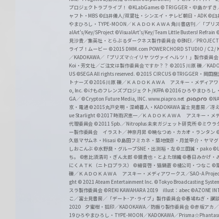
プロジェクトラブライブ！
©KLabGames
© TRIGGER・中島か
ャフト・MBS
©臼井儀人/双葉社・シンエイ・テレビ朝日・ADK
©臼
やまひろし・TYPE-MOON／ＫＡＤＯＫＡＷＡ 角川書店刊／「プ
alArt's/Key/SProject
©VisualArt's/Key/Team Little Busters! Refrain
見沙貴／集英社・とらぶるダークネス製作委員会
©BNEI／PROJECT 
ライブ！ムービー
©2015 DMM.com POWERCHORD STUDIO / C2 / KA
／KADOKAWA／「プリズマ☆イリヤ ツヴァイ ヘルツ！」製作委員
Koi・芳文社／ご注文は製作委員会ですか？？
©2015 川原 礫／KA
US ©SEGA All rights reserved.
©2015 CIRCUS
©TRIGGER・岡
トナーズ
©2016 川原 礫／ＫＡＤＯＫＡＷＡ アスキー・メディアワークス刊
o, Inc. ©けものフレンズプロジェクト/KFPA
©2016 ひろやまひろし
GA／ ©Crypton Future Media, INC. www.piapro.net
©NA
京・電通
©2015丸戸史明・深崎暮人・KADOKAWA 富士見書房／
ue Starlight
©2017 時雨沢恵一／ＫＡＤＯＫＡＷＡ アスキー・メディアワー
代理委員会
©2011 5pb.／Nitroplus 未来ガジェット研究所
©ミウラ
ー製作委員会 イラスト／神奈月昇
©暁なつめ・カカオ・ランタン
久慈マサムネ・Hisasi
©島田フミカネ・築地俊彦・月並甲介・ヤマ
しおこんぶ
©水野良・グループSNE・出渕裕・左
©三田誠・pako
©
ち。
©恵比須清司・ぎん太郎
©鏡貴也・とよた瑣織
©春日みかげ・
にくＡＴＫ（ニトロプラス）
©細音啓・猫鍋蒼
©橘公司・つなこ
©
礫／ＫＡＤＯＫＡＷＡ アスキー・メディアワークス／SAO-A Projec
ght
© 2021 Ateam Entertainment Inc.
©Tokyo Broadcasting System 
スラ製作委員会 ©REKI KAWAHARA 2019 illust：abec
©AZONE 
こ／富士見書房／「デート･ア･ライブ」製作委員会
©春場ねぎ・講談
2020 夕蜜柑・狐印／KADOKAWA／防振り製作委員会
©赤坂アカ
19 ひろやまひろし・TYPE-MOON／KADOKAWA／Prisma☆Phant