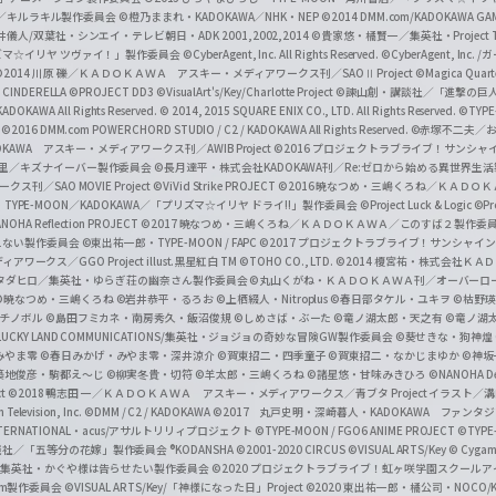
c
ずき／キルラキル製作委員会
©橙乃ままれ・KADOKAWA／NHK・NEP
©2014 DMM.com/KADOKAWA GAMES
井儀人/双葉社・シンエイ・テレビ朝日・ADK 2001,2002,2014
©貴家悠・橘賢一／集英社・Project T
i
リズマ☆イリヤ ツヴァイ！」製作委員会
©CyberAgent, Inc. All Rights Reserved.
©CyberAgent, I
a
©2014 川原 礫／ＫＡＤＯＫＡＷＡ アスキー・メディアワークス刊／SAOⅡ Project
©Magica Quart
CINDERELLA ©PROJECT DD3
©VisualArt's/Key/Charlotte Project
©諫山創・講談社／「進撃の巨
l
DOKAWA All Rights Reserved.
© 2014, 2015 SQUARE ENIX CO., LTD. All Rights Reserved.
©TYPE
会
©2016 DMM.com POWERCHORD STUDIO / C2 / KADOKAWA All Rights Reserved.
©赤塚不二夫／
C
DOKAWA アスキー・メディアワークス刊／AWIB Project
©2016 プロジェクトラブライブ！サンシャイ
h
田麿里／キズナイーバー製作委員会
©長月達平・株式会社KADOKAWA刊／Re:ゼロから始める異世界生
／SAO MOVIE Project
©ViVid Strike PROJECT ©2016 暁なつめ・三嶋くろね／Ｋ
a
・TYPE-MOON／KADOKAWA／「プリズマ☆イリヤ ドライ!!」製作委員会
©Project Luck & Logic
©P
NOHA Reflection PROJECT
©2017 暁なつめ・三嶋くろね／ＫＡＤＯＫＡＷＡ／このすば２製作委
n
冴えない製作委員会
©東出祐一郎・TYPE-MOON / FAPC
©2017 プロジェクトラブライブ！サンシャイン!
n
クス／GGO Project illust.黒星紅白
TM ©TOHO CO., LTD.
©2014 榎宮祐・株式会社Ｋ
タダヒロ／集英社・ゆらぎ荘の幽奈さん製作委員会
©丸山くがね・ＫＡＤＯＫＡＷＡ刊／オーバーロ
e
©暁なつめ・三嶋くろね
©岩井恭平・るろお
©上栖綴人・Nitroplus
©春日部タケル・ユキヲ
©枯野瑛
グチノボル
©島田フミカネ・南房秀久・飯沼俊規
©しめさば・ぶーた
©竜ノ湖太郎・天之有
©竜ノ湖
l
LUCKY LAND COMMUNICATIONS/集英社・ジョジョの奇妙な冒険GW製作委員会
©葵せきな・狗神煌
みやま零 ©春日みかげ・みやま零・深井涼介
©賀東招二・四季童子
©賀東招二・なかじまゆか
©神坂
築地俊彦・駒都え～じ
©柳実冬貴・切符
©羊太郎・三嶋くろね
©諸星悠・甘味みきひろ
©NANOHA De
t
©2018 鴨志田 一／ＫＡＤＯＫＡＷＡ アスキー・メディアワークス／青ブタ Project イラスト／
Television, Inc.
©DMM / C2 / KADOKAWA
©2017 丸戸史明・深崎暮人・KADOKAWA ファン
INTERNATIONAL・acus/アサルトリリィプロジェクト
©TYPE-MOON / FGO6 ANIME PROJECT
©TYPE
社／「五等分の花嫁」製作委員会 ®KODANSHA
©2001-2020 CIRCUS
©VISUAL ARTS/Key
© Cygame
／集英社・かぐや様は告らせたい製作委員会
©2020 プロジェクトラブライブ！虹ヶ咲学園スクール
asm製作委員会
©VISUAL ARTS/Key/「神様になった日」Project
©2020 東出祐一郎・橘公司・NOCO