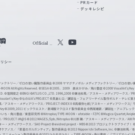
PRカード
デッキレシピ
Official
X
Y
o
ポリシー
u
T
u
ィアファクトリー／ゼロの使い魔製作委員会
©2008 ヤマグチノボル･メディアファクトリー／ゼロの使
b
MOON All Rights Reserved.
©SEGA
©2005、2009 美水かがみ／角川書店
©2008 VisualArt's/Key
ED.
©窪岡俊之
©BNGI
©ATLUS CO.,LTD. 1996,2008
©鎌池和馬／アスキー・メディアワークス／PROJE
e
sualart's/Key
©なのはA's PROJECT
©真島ヒロ／講談社・フェアリーテイル製作ギルド・テレビ東
／アスキー・メディアワークス／PROJECT-INDEX II
©高橋弥七郎/アスキー・メディアワークス/
O
/Key
©2009,2011 ビックウエスト／劇場版マクロスＦ製作委員会
©西尾維新／講談社・アニプレッ
f
いいち・角川書店／東雲研究所
©Nitroplus/TYPE-MOON・ufotable・FZPC
©Magica Quartet/Anip
I／PROJECT iM@S
©2012 MAGES./5pb./Nitroplus
©川原 礫／アスキー・メディアワークス／AW Pro
f
ー・メディアワークス／SAO Project
©vividred project・MBS ©2013 プロジェクトラブライブ！
©
i
オケアノス／「翠星のガルガンティア」製作委員会
©2013 Nippon Ichi Software, Inc.
©鎌池和馬／冬川
イバー2」アニメーション製作委員会
©2013 ひろやまひろし・TYPE-MOON・角川書店／「プリズマ☆イ