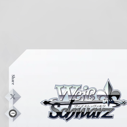
Share
ヴ
ァ
イ
X
ス
シ
L
i
ュ
n