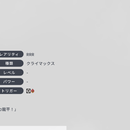
RRR
レアリティ
クライマックス
種類
-
レベル
-
パワー
トリガー
カ龍平！」