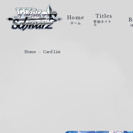
ヴ
ァ
Titles
Home
B
参加タイト
ホーム
イ
ル
ス
シ
ュ
Home
Card List
ヴ
ァ
ル
ツ
｜
W
e
i
ß
S