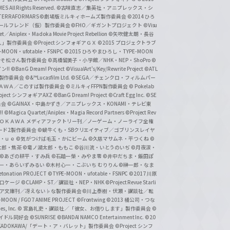
 All Rights Reserved.
©古味直志／集英社・アニプレックス・シ
ERRAFORMARS
©劇場版ミルキィホームズ製作委員会
©2014 ひろ
nc. /ガールフレンド（仮）製作委員会
©FHO／ギガントプロジェクト
©Visu
et／Aniplex・Madoka Movie Project Rebellion
©矢吹健太朗・長谷
人」製作委員会
©Project シンフォギアＧＸ
©2015 プロジェクトラブ
-MOON・ufotable・FSNPC
©2015 ひろやまひろし・TYPE-MOON
おそ松さん製作委員会
©高橋留美子・小学館／NHK・NEP・ShoPro
©
ン!!
©BanG Dream! Project
©VisualArt's/Key/Rewrite Project
©ATL
活製作委員会
©&™Lucasfilm Ltd.
©SEGA／チェンクロ・フィルムパー
ＡＤＯＫＡＷＡ／このすば製作委員会
©ミルキィFFPN製作委員会
© Pokelab
roject シンフォギアAXZ
©BanG Dream! Project
©Craft Egg Inc.
©SE
員会
©GAINAX・中島かずき／アニプレックス・KONAMI・テレビ東
!
©Magica Quartet/Aniplex・Magia Record Partners
©Project Rev
ＡＤＯＫＡＷＡ メディアファクトリー刊／ノーゲーム・ノーライフ全権
ード2製作委員会
©蝸牛くも・SBクリエイティブ／ゴブリンスレイヤ
・ｕｅ ©気がつけば毛玉・かにビーム
©久慈マサムネ・平つくね
©
太郎・焦茶
©竜ノ湖太郎・ももこ
©谷川流・いとうのいぢ
©月夜涙・
©あざの耕平・すみ兵 ©石踏一榮・みやま零
©井中だちま・飯田ぽ
一・あらいずみるい
©木村心一・こぶいち むりりん
©榊一郎・なま
tonation PROJECT
©TYPE-MOON・ufotable・FSNPC
©2017 川原
溝口ケージ
©CLAMP・ST／講談社・NEP・NHK
©Project Revue Starli
タジア文庫刊／冴えない♭な製作委員会
©川上泰樹・伏瀬・講談社／転
-MOON / FGO7 ANIME PROJECT
©Frontwing
©2013 橘公司・つな
s, Inc.
© 宮島礼吏・講談社／「彼女、お借りします」製作委員会
©
アイドル同好会
©SUNRISE ©BANDAI NAMCO Entertainment Inc.
©20
/KADOKAWA/「デート・ア・バレット」製作委員会
©Project シンフ