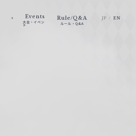
Events
Rule/Q&A
JP
EN
大会・イベン
ルール・Q&A
ト