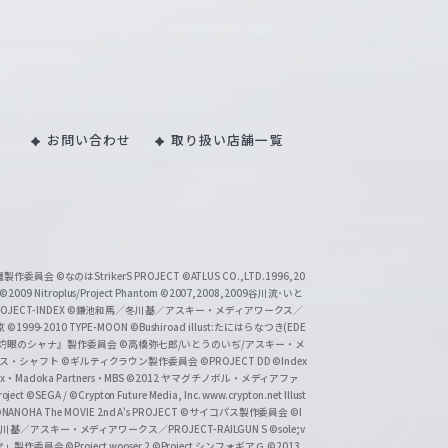
お問い合わせ
取り扱い店舗一覧
い魔製作委員会
©なのはStrikerS PROJECT
©ATLUS CO.,LTD.1996,20
©2009 Nitroplus/Project Phantom
©2007,2008,2009谷川流･いと
CT-INDEX
©鎌池和馬／冬川基／アスキー・メディアワークス／
京
©1999-2010 TYPE-MOON
©Bushiroad illust:たにはらなつき(EDE
『灼眼のシャナ』製作委員会
©高橋弥七郎/いとうのいぢ/アスキー・メ
クス・シャフト
©ギルティクラウン製作委員会
©PROJECT DD ©Index
lex・Madoka Partners・MBS
©2012 ヤマグチノボル・メディアファ
ject
©SEGA / ©Crypton Future Media, Inc. www.crypton.net Illust
NANOHA The MOVIE 2nd A's PROJECT
©サイコパス製作委員会
©I
基／アスキー・メディアワークス／PROJECT-RAILGUN S
©sole;v
リヤ」製作委員会
©Project wooser 2
©Project シンフォギアＧ
©2013