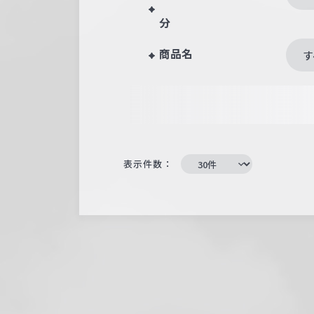
分
商品名
す
表示件数：