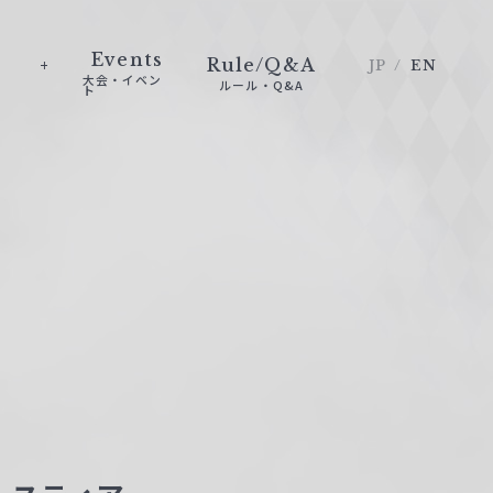
Events
Rule/Q&A
JP
EN
大会・イベン
ルール・Q&A
ト