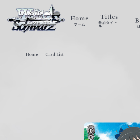
ヴ
ァ
Titles
Home
B
参加タイト
ホーム
イ
ル
ス
シ
ュ
Home
Card List
ヴ
ァ
ル
ツ
｜
W
e
i
ß
S