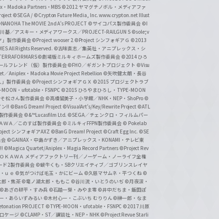
lex・Madoka Partners・MBS
©2012 ヤマグチノボル・メディアファ
ject
©SEGA / ©Crypton Future Media, Inc. www.crypton.net Illust
NANOHA The MOVIE 2nd A's PROJECT
©サイコパス製作委員会
©I
基／アスキー・メディアワークス／PROJECT-RAILGUN S
©sole;v
リヤ」製作委員会
©Project wooser 2
©Project シンフォギアＧ
©2013
 All Rights Reserved.
©古味直志／集英社・アニプレックス・シ
ERRAFORMARS
©劇場版ミルキィホームズ製作委員会
©2014 ひろ
nc. /ガールフレンド（仮）製作委員会
©FHO／ギガントプロジェクト
©Visu
et／Aniplex・Madoka Movie Project Rebellion
©矢吹健太朗・長谷
人」製作委員会
©Project シンフォギアＧＸ
©2015 プロジェクトラブ
-MOON・ufotable・FSNPC
©2015 ひろやまひろし・TYPE-MOON
おそ松さん製作委員会
©高橋留美子・小学館／NHK・NEP・ShoPro
©
ン!!
©BanG Dream! Project
©VisualArt's/Key/Rewrite Project
©ATL
活製作委員会
©&™Lucasfilm Ltd.
©SEGA／チェンクロ・フィルムパー
ＡＤＯＫＡＷＡ／このすば製作委員会
©ミルキィFFPN製作委員会
© Pokelab
roject シンフォギアAXZ
©BanG Dream! Project
©Craft Egg Inc.
©SE
員会
©GAINAX・中島かずき／アニプレックス・KONAMI・テレビ東
!
©Magica Quartet/Aniplex・Magia Record Partners
©Project Rev
ＡＤＯＫＡＷＡ メディアファクトリー刊／ノーゲーム・ノーライフ全権
ード2製作委員会
©蝸牛くも・SBクリエイティブ／ゴブリンスレイヤ
・ｕｅ ©気がつけば毛玉・かにビーム
©久慈マサムネ・平つくね
©
太郎・焦茶
©竜ノ湖太郎・ももこ
©谷川流・いとうのいぢ
©月夜涙・
©あざの耕平・すみ兵 ©石踏一榮・みやま零
©井中だちま・飯田ぽ
一・あらいずみるい
©木村心一・こぶいち むりりん
©榊一郎・なま
tonation PROJECT
©TYPE-MOON・ufotable・FSNPC
©2017 川原
溝口ケージ
©CLAMP・ST／講談社・NEP・NHK
©Project Revue Starli