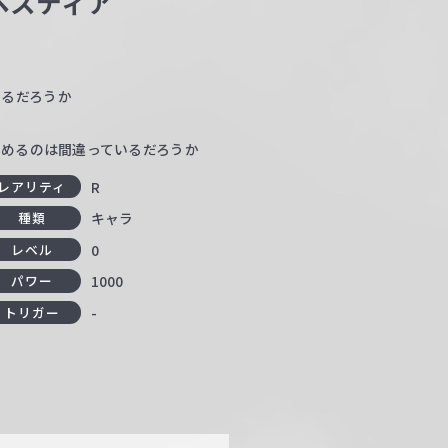
ヘスティア
いるだろうか
求めるのは間違っているだろうか
R
レアリティ
キャラ
種類
0
レベル
1000
パワー
-
トリガー
！