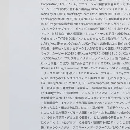
a
Corporation/「ペルソナ４」アニメーション製作委員会
©あらゐけ
クトリー／ゼロの使い魔Ｆ製作委員会
©Project シンフォギア
©BNG
r
ration by KEI
©VisualArt's/Key/Team Little Busters!
©川原 礫／アスキ
z
ndex Corporation 1996,2011
©2013 CIRCUS/D.C.III製作委員会
©
iola／Progetto 幻影太陽
©Index Corporation/「デビルサバ
プロジェクトラブライブ！
©KLabGames
© TRIGGER・中島か
ャフト・MBS
©臼井儀人/双葉社・シンエイ・テレビ朝日・ADK
©臼
やまひろし・TYPE-MOON／ＫＡＤＯＫＡＷＡ 角川書店刊／「プ
alArt's/Key/SProject
©VisualArt's/Key/Team Little Busters! Refrain
見沙貴／集英社・とらぶるダークネス製作委員会
©BNEI／PROJECT 
ライブ！ムービー
©2015 DMM.com POWERCHORD STUDIO / C2 / KA
／KADOKAWA／「プリズマ☆イリヤ ツヴァイ ヘルツ！」製作委員
Koi・芳文社／ご注文は製作委員会ですか？？
©2015 川原 礫／KA
US ©SEGA All rights reserved.
©2015 CIRCUS
©TRIGGER・岡
トナーズ
©2016 川原 礫／ＫＡＤＯＫＡＷＡ アスキー・メディアワークス刊
o, Inc. ©けものフレンズプロジェクト/KFPA
©2016 ひろやまひろし
GA／ ©Crypton Future Media, INC. www.piapro.net
©NA
京・電通
©2015丸戸史明・深崎暮人・KADOKAWA 富士見書房／
ue Starlight
©2017 時雨沢恵一／ＫＡＤＯＫＡＷＡ アスキー・メディアワー
代理委員会
©2011 5pb.／Nitroplus 未来ガジェット研究所
©ミウラ
ー製作委員会 イラスト／神奈月昇
©暁なつめ・カカオ・ランタン
久慈マサムネ・Hisasi
©島田フミカネ・築地俊彦・月並甲介・ヤマ
しおこんぶ
©水野良・グループSNE・出渕裕・左
©三田誠・pako
©
ち。
©恵比須清司・ぎん太郎
©鏡貴也・とよた瑣織
©春日みかげ・
にくＡＴＫ（ニトロプラス）
©細音啓・猫鍋蒼
©橘公司・つなこ
©
礫／ＫＡＤＯＫＡＷＡ アスキー・メディアワークス／SAO-A Projec