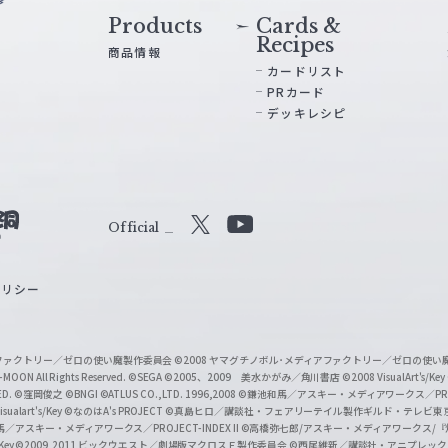
Products
Cards &
Recipes
商品情報
カードリスト
PRカード
デッキレシピ
Official
X
Y
o
ポリシー
u
T
u
ィアファクトリー／ゼロの使い魔製作委員会
©2008 ヤマグチノボル･メディアファクトリー／ゼロの使
b
MOON All Rights Reserved.
©SEGA
©2005、2009 美水かがみ／角川書店
©2008 VisualArt's/Key
ED.
©窪岡俊之
©BNGI
©ATLUS CO.,LTD. 1996,2008
©鎌池和馬／アスキー・メディアワークス／PROJE
e
sualart's/Key
©なのはA's PROJECT
©真島ヒロ／講談社・フェアリーテイル製作ギルド・テレビ東
／アスキー・メディアワークス／PROJECT-INDEX II
©高橋弥七郎/アスキー・メディアワークス/
O
/Key
©2009,2011 ビックウエスト／劇場版マクロスＦ製作委員会
©西尾維新／講談社・アニプレッ