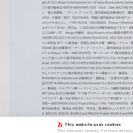
ght
© 2021 Ateam Entertainment Inc.
©Tokyo Broadcasting System 
スラ製作委員会 ©REKI KAWAHARA 2019 illust：abec
©AZONE 
こ／富士見書房／「デート･ア･ライブ」製作委員会
©春場ねぎ・講談
2020 夕蜜柑・狐印／KADOKAWA／防振り製作委員会
©赤坂アカ
19 ひろやまひろし・TYPE-MOON／KADOKAWA／Prisma☆Phant
ォギアＸＶ
© Koi・芳文社／ご注文はBLOOM製作委員会ですか？
©
21 CLAMP・ST design:伊藤彰 illust:Kinema citrus/獣道
©理不尽
UMEREI PROJECT
©CIRCUS/ ©HIKOSEN
©2001-2021 CIRCUS
© S
ドル同好会
©クール教信者／双葉社
©和久井健・講談社／アニメ「
OKAWA 富士見書房刊/「デート・ア・ライブⅡ」製作委員会
©201
ＰＰＡ ©丸山くがね・KADOKAWA刊／オーバーロード4製作委員会
©
ラップ/ありふれた製作委員会
© 2020 DONUTS Co. Ltd. All Rights R
erved.
©2001-2022 CIRCUS
©荒木飛呂彦&LUCKY LAND COMM
レックス
©KADOKAWA CORPORATION 2023
©SNK CORPORATION 
かしトライアングル製作委員会
©赤坂アカ×横槍メンゴ／集英社・
©HAKAMA Inc
©Bushiroad
©春場ねぎ・講談社／「五等分の花嫁∽
@STER™& ©Bandai Namco Entertainment Inc.
©ATLUS ©SEGA All 
一／集英社・キャプテン翼シーズン２ ジュニアユース編製作委員会
ARTS/Key
©2024 劇場版「ウマ娘 プリティーダービー 新時代の扉
ラブライブ！蓮ノ空女学院スクールアイドルクラブ
©内藤マーシー
沢恵一/KADOKAWA/GGO2 Project
©丸山くがね・KADOKAWA刊
隊 ©松本直也／集英社
©原悠衣・芳文社／劇場版きんいろモザイク Than
d.
©ATLUS. ©SEGA.
©GIRLS und PANZER Projekt
©GIRLS und PAN
This website uses cookies
This site uses cookies. For more detail