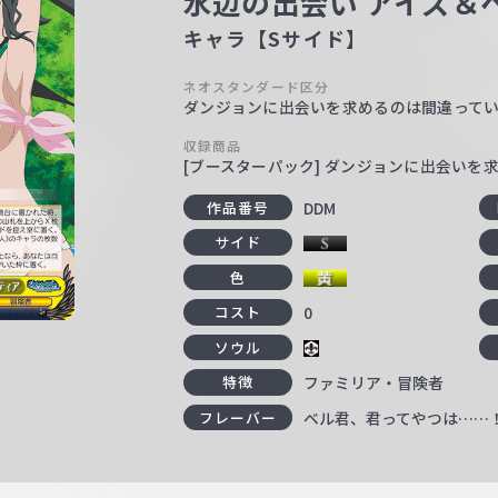
水辺の出会い アイズ＆
キャラ【Sサイド】
ネオスタンダード区分
ダンジョンに出会いを求めるのは間違って
収録商品
[ブースターパック] ダンジョンに出会いを
DDM
作品番号
サイド
色
0
コスト
ソウル
ファミリア・冒険者
特徴
ベル君、君ってやつは……
フレーバー