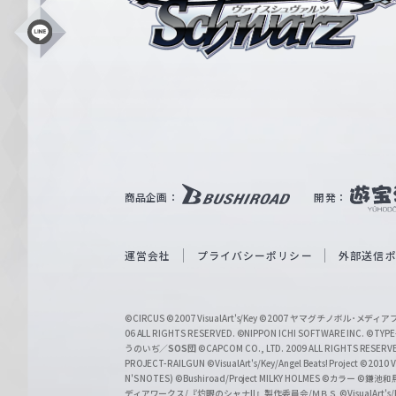
ス
シ
L
i
ュ
n
e
ヴ
ァ
ル
ツ
｜
商品企画：
開発：
W
e
i
運営会社
プライバシーポリシー
外部送信
ß
S
©CIRCUS
©2007 VisualArt's/Key
©2007 ヤマグチノボル･メデ
c
06 ALL RIGHTS RESERVED.
©NIPPON ICHI SOFTWARE INC. ©TYPE-
うのいぢ／
SOS団
©CAPCOM CO., LTD. 2009 ALL RIGHTS RESERV
h
PROJECT-RAILGUN
©VisualArt's/Key/Angel Beats! Project
©2010 Vi
w
N'S NOTES)
©Bushiroad/Project MILKY HOLMES
©カラー
©鎌池和馬
ディアワークス/『灼眼のシャナII』製作委員会/ＭＢＳ
©VisualArt's