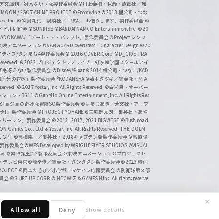
タジア文庫刊／冴えない♭な製作委員会
©川上泰樹・伏瀬・講談社／転
-MOON / FGO7 ANIME PROJECT
©Frontwing
©2013 橘公司・つな
s, Inc.
© 宮島礼吏・講談社／「彼女、お借りします」製作委員会
©
アイドル同好会
©SUNRISE ©BANDAI NAMCO Entertainment Inc.
©20
/KADOKAWA/「デート・ア・バレット」製作委員会
©Project シンフ
東映アニメーション
©VANGUARD overDress Character Design ©20
イティブ/ダンまち4製作委員会
© 2016 COVER Corp.
©D_CIDE TRA
 reserved.
©2022 プロジェクトラブライブ！虹ヶ咲学園スクールアイ
／映画も冴えない製作委員会
©Disney/Pixar
©2014 橘公司・つなこ/KAD
分の花嫁」製作委員会 ®KODANSHA
©藤本タツキ／集英社・ＭＡ
eserved.
© 2017 Yostar, Inc. All Rights Reserved.
©白米良・オーバー
メーション・BS11
©GungHo Online Entertainment, Inc. All Rights Res
/集英社・ジョジョの奇妙な冒険SO製作委員会
©はまじあき／芳文社・アニプ
ナF』製作委員会
©PROJECT YOHANE
©矢吹健太朗／集英社・あや
フリーレン」製作委員会
©2015, 2017, 2021 BIGWEST
©Bushiroad
N Games Co., Ltd. & Yostar, Inc. All Rights Reserved. THE IDOLM
t GPT
©高橋陽一／集英社・2018キャプテン翼製作委員会
©高橋陽
」製作委員会
©WFS Developed by WRIGHT FLYER STUDIOS
©VISUAL
ら始める異世界生活2製作委員会
©東映アニメーション
©プロジェクト
会・テレビ東京
©龍幸伸／集英社・ダンダダン製作委員会
©2023 時雨
PROJECT
©雨森たきび／小学館／マケイン応援委員会
©防衛隊第３部
委員会
©SHIFT UP CORP.
© NEOWIZ & GAMFS N inc. All rights reserve
✕
Allow all
Deny
Show details