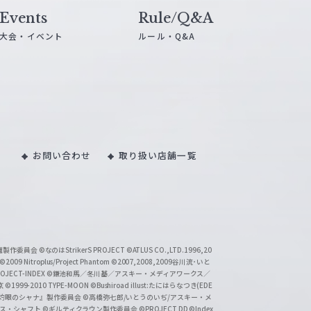
Events
Rule/Q&A
大会・イベント
ルール・Q&A
お問い合わせ
取り扱い店舗一覧
い魔製作委員会
©なのはStrikerS PROJECT
©ATLUS CO.,LTD.1996,20
©2009 Nitroplus/Project Phantom
©2007,2008,2009谷川流･いと
CT-INDEX
©鎌池和馬／冬川基／アスキー・メディアワークス／
京
©1999-2010 TYPE-MOON
©Bushiroad illust:たにはらなつき(EDE
『灼眼のシャナ』製作委員会
©高橋弥七郎/いとうのいぢ/アスキー・メ
クス・シャフト
©ギルティクラウン製作委員会
©PROJECT DD ©Index