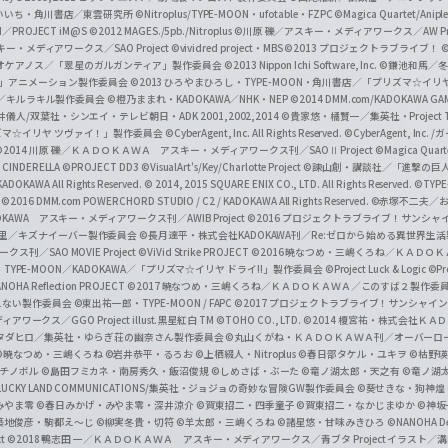
f
いいち・角川書店／東雲研究所
©Nitroplus/TYPE-MOON・ufotable・FZPC
©Magica Quartet/Anip
I／PROJECT iM@S
©2012 MAGES./5pb./Nitroplus
©川原 礫／アスキー・メディアワークス／AW Pro
f
ー・メディアワークス／SAO Project
©vividred project・MBS ©2013 プロジェクトラブライブ！
©
i
オケアノス／「翠星のガルガンティア」製作委員会
©2013 Nippon Ichi Software, Inc.
©鎌池和馬／冬川
イバー2」アニメーション製作委員会
©2013 ひろやまひろし・TYPE-MOON・角川書店／「プリズマ☆イ
c
ずき／キルラキル製作委員会
©橙乃ままれ・KADOKAWA／NHK・NEP
©2014 DMM.com/KADOKAWA GAMES
井儀人/双葉社・シンエイ・テレビ朝日・ADK 2001,2002,2014
©貴家悠・橘賢一／集英社・Project T
i
リズマ☆イリヤ ツヴァイ！」製作委員会
©CyberAgent, Inc. All Rights Reserved.
©CyberAgent, I
a
©2014 川原 礫／ＫＡＤＯＫＡＷＡ アスキー・メディアワークス刊／SAOⅡ Project
©Magica Quart
CINDERELLA ©PROJECT DD3
©VisualArt's/Key/Charlotte Project
©諫山創・講談社／「進撃の巨
l
DOKAWA All Rights Reserved.
© 2014, 2015 SQUARE ENIX CO., LTD. All Rights Reserved.
©TYPE
会
©2016 DMM.com POWERCHORD STUDIO / C2 / KADOKAWA All Rights Reserved.
©赤塚不二夫／
C
DOKAWA アスキー・メディアワークス刊／AWIB Project
©2016 プロジェクトラブライブ！サンシャイ
h
田麿里／キズナイーバー製作委員会
©長月達平・株式会社KADOKAWA刊／Re:ゼロから始める異世界生
／SAO MOVIE Project
©ViVid Strike PROJECT ©2016 暁なつめ・三嶋くろね／Ｋ
a
・TYPE-MOON／KADOKAWA／「プリズマ☆イリヤ ドライ!!」製作委員会
©Project Luck & Logic
©P
NOHA Reflection PROJECT
©2017 暁なつめ・三嶋くろね／ＫＡＤＯＫＡＷＡ／このすば２製作委
n
冴えない製作委員会
©東出祐一郎・TYPE-MOON / FAPC
©2017 プロジェクトラブライブ！サンシャイン!
n
クス／GGO Project illust.黒星紅白
TM ©TOHO CO., LTD.
©2014 榎宮祐・株式会社Ｋ
タダヒロ／集英社・ゆらぎ荘の幽奈さん製作委員会
©丸山くがね・ＫＡＤＯＫＡＷＡ刊／オーバーロ
e
©暁なつめ・三嶋くろね
©岩井恭平・るろお
©上栖綴人・Nitroplus
©春日部タケル・ユキヲ
©枯野瑛
グチノボル
©島田フミカネ・南房秀久・飯沼俊規
©しめさば・ぶーた
©竜ノ湖太郎・天之有
©竜ノ湖
l
LUCKY LAND COMMUNICATIONS/集英社・ジョジョの奇妙な冒険GW製作委員会
©葵せきな・狗神煌
みやま零 ©春日みかげ・みやま零・深井涼介
©賀東招二・四季童子
©賀東招二・なかじまゆか
©神坂
築地俊彦・駒都え～じ
©柳実冬貴・切符
©羊太郎・三嶋くろね
©諸星悠・甘味みきひろ
©NANOHA De
t
©2018 鴨志田 一／ＫＡＤＯＫＡＷＡ アスキー・メディアワークス／青ブタ Project イラスト／