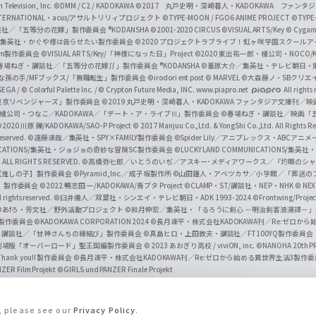
Television, Inc.
©DMM / C2 / KADOKAWA
©2017 丸戸史明・深崎暮人・KADOKAWA ファン
INTERNATIONAL・acus/アサルトリリィプロジェクト
©TYPE-MOON / FGO6 ANIME PROJECT
©TYPE
社／「五等分の花嫁」製作委員会 ®KODANSHA
©2001-2020 CIRCUS
©VISUAL ARTS/Key
© Cygame
／集英社・かぐや様は告らせたい製作委員会
©2020 プロジェクトラブライブ！虹ヶ咲学園スクール
asm製作委員会
©VISUAL ARTS/Key/「神様になった日」Project
©2020 東出祐一郎・橘公司・NOCO
春場ねぎ・講談社／「五等分の花嫁∬」製作委員会 ®KODANSHA
©葦原大介／集英社・テレビ朝日・
な孫の手/MFブックス/「無職転生」製作委員会
©irodori ent post
© MARVEL
©大森藤ノ・SBクリエ
EGA / © Colorful Palette Inc. / © Crypton Future Media, INC. www.piapro.net
All rights
東京リベンジャーズ」製作委員会
©2019 丸戸史明・深崎暮人・KADOKAWA ファンタジア文庫刊
9 橘公司・つなこ／KADOKAWA／「デート・ア・ライブⅢ」製作委員会
©春場ねぎ・講談社／映画「五等
2020 川原 礫/KADOKAWA/SAO-P Project
© 2017 Manjuu Co.,Ltd. & YongShi Co.,Ltd. All Rights R
eserved.
©遠藤達哉／集英社・SPY×FAMILY製作委員会
©Spider Lily／アニプレックス・ABCアニ
UNICATIONS/集英社・ジョジョの奇妙な冒険SC製作委員会
©LUCKY LAND COMMUNICATIONS
ALL RIGHTS RESERVED.
©高橋弥七郎／いとうのいぢ／アスキー･メディアワークス／『灼眼のシャ
【推しの子】製作委員会
©Pyramid,Inc.／成子坂製作所
©山田鐘人・アベツカサ／小学館／「葬送の
」製作委員会
©2022 鴨志田 一/KADOKAWA/青ブタ Project ©CLAMP・ST/講談社・NEP・NHK
© NEXO
rights reserved.
©臼井儀人／双葉社・シンエイ・テレビ朝日・ADK 1993-2024 ©Frontwing/Projec
©あfろ・芳文社／野外活動プロジェクト
©和月伸宏／集英社・「るろうに剣心 －明治剣客浪漫譚－
」製作委員会
©KADOKAWA CORPORATION 2024
©長月達平・株式会社KADOKAWA刊／Re:ゼロか
・講談社／「甘神さんちの縁結び」製作委員会
©真島ヒロ・上田敦夫・講談社／FT100YQ製作委員
／劇場版「オーバーロード」聖王国編製作委員会
© 2023 あおぎり高校 / viviON, inc.
©NANOHA 20th 
k you!! 製作委員会
©長月達平・株式会社KADOKAWA刊／Re:ゼロから始める異世界生活3製作
ZER Film Projekt
©GIRLS und PANZER Finale Projekt
s, please see our
Privacy Policy
.