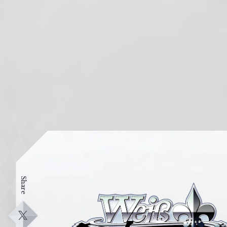
Share
ヴ
ァ
イ
X