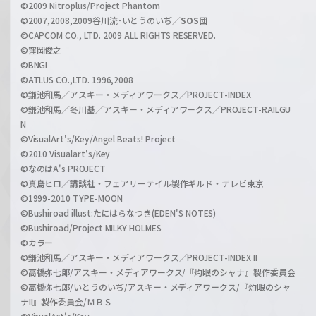
©2009 Nitroplus/Project Phantom
l
©2007,2008,2009谷川流･いとうのいぢ／
SOS団
©CAPCOM CO., LTD. 2009 ALL RIGHTS RESERVED.
©窪岡俊之
©BNGI
©ATLUS CO.,LTD. 1996,2008
©鎌池和馬／アスキー・メディアワークス／PROJECT-INDEX
©鎌池和馬／冬川基／アスキー・メディアワークス／PROJECT-RAILGU
N
©VisualArt's/Key/Angel Beats! Project
©2010 Visualart's/Key
©なのはA's PROJECT
©真島ヒロ／講談社・フェアリーテイル製作ギルド・テレビ東京
©1999-2010 TYPE-MOON
©Bushiroad illust:たにはらなつき(EDEN'S NOTES)
©Bushiroad/Project MILKY HOLMES
©カラー
©鎌池和馬／アスキー・メディアワークス／PROJECT-INDEX II
©高橋弥七郎/アスキー・メディアワークス/『灼眼のシャナ』製作委員会
©高橋弥七郎/いとうのいぢ/アスキー・メディアワークス/『灼眼のシャ
ナII』製作委員会/ＭＢＳ