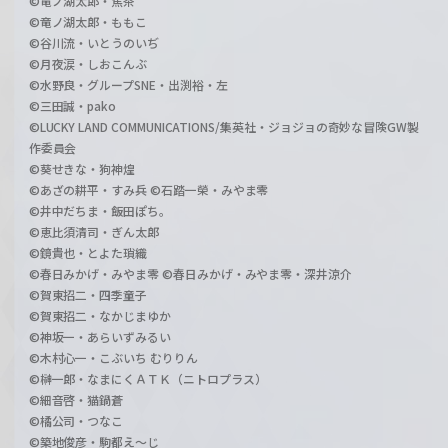
©竜ノ湖太郎・焦茶
©竜ノ湖太郎・ももこ
©谷川流・いとうのいぢ
©月夜涙・しおこんぶ
©水野良・グループSNE・出渕裕・左
©三田誠・pako
©LUCKY LAND COMMUNICATIONS/集英社・ジョジョの奇妙な冒険GW製
作委員会
©葵せきな・狗神煌
©あざの耕平・すみ兵 ©石踏一榮・みやま零
©井中だちま・飯田ぽち。
©恵比須清司・ぎん太郎
©鏡貴也・とよた瑣織
©春日みかげ・みやま零 ©春日みかげ・みやま零・深井涼介
©賀東招二・四季童子
©賀東招二・なかじまゆか
©神坂一・あらいずみるい
©木村心一・こぶいち むりりん
©榊一郎・なまにくＡＴＫ（ニトロプラス）
©細音啓・猫鍋蒼
©橘公司・つなこ
©築地俊彦・駒都え～じ