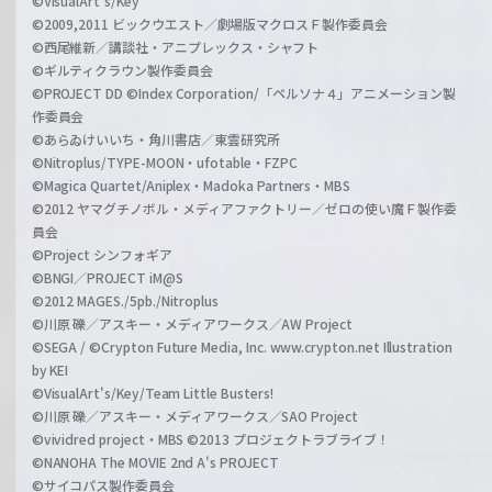
©VisualArt's/Key
©2009,2011 ビックウエスト／劇場版マクロスＦ製作委員会
©西尾維新／講談社・アニプレックス・シャフト
©ギルティクラウン製作委員会
©PROJECT DD ©Index Corporation/「ペルソナ４」アニメーション製
作委員会
©あらゐけいいち・角川書店／東雲研究所
©Nitroplus/TYPE-MOON・ufotable・FZPC
©Magica Quartet/Aniplex・Madoka Partners・MBS
©2012 ヤマグチノボル・メディアファクトリー／ゼロの使い魔Ｆ製作委
員会
©Project シンフォギア
©BNGI／PROJECT iM@S
©2012 MAGES./5pb./Nitroplus
©川原 礫／アスキー・メディアワークス／AW Project
©SEGA / ©Crypton Future Media, Inc. www.crypton.net Illustration
by KEI
©VisualArt's/Key/Team Little Busters!
©川原 礫／アスキー・メディアワークス／SAO Project
©vividred project・MBS ©2013 プロジェクトラブライブ！
©NANOHA The MOVIE 2nd A's PROJECT
©サイコパス製作委員会