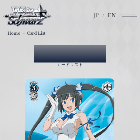
メ
ヴ
ニ
ァ
JP
EN
ュ
イ
ー
ス
Home
Card List
シ
ュ
Card List
ヴ
ァ
カードリスト
ル
ツ
｜
W
e
i
ß
S
c
h