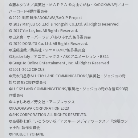
©藤本タツキ／集英社・ＭＡＰＰＡ ©丸山くがね・KADOKAWA刊／オー
バーロード4製作委員会
©2020 川原 礫/KADOKAWA/SAO-P Project
© 2017 Manjuu Co.,Ltd. & YongShi Co.,Ltd. All Rights Reserved.
© 2017 Yostar, Inc. All Rights Reserved.
©白米良・オーバーラップ/ありふれた製作委員会
© 2020 DONUTS Co. Ltd. All Rights Reserved.
©遠藤達哉／集英社・SPY×FAMILY製作委員会
©Spider Lily／アニプレックス・ABCアニメーション・BS11
©GungHo Online Entertainment, Inc. All Rights Reserved.
©2001-2022 CIRCUS
©荒木飛呂彦&LUCKY LAND COMMUNICATIONS/集英社・ジョジョの奇
妙な冒険SC製作委員会
©LUCKY LAND COMMUNICATIONS/集英社・ジョジョの奇妙な冒険SO製
作委員会
©はまじあき／芳文社・アニプレックス
©KADOKAWA CORPORATION 2023
©SNK CORPORATION ALL RIGHTS RESERVED.
©高橋弥七郎／いとうのいぢ／アスキー･メディアワークス／『灼眼のシ
ャナF』製作委員会
©PROJECT YOHANE