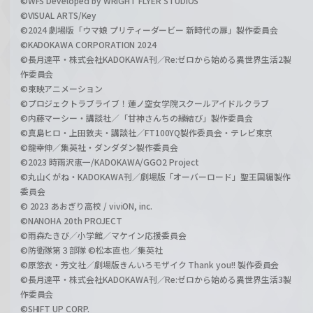
©WFS Developed by WRIGHT FLYER STUDIOS
©VISUAL ARTS/Key
©2024 劇場版「ウマ娘 プリティーダービー 新時代の扉」製作委員会
©KADOKAWA CORPORATION 2024
©長月達平・株式会社KADOKAWA刊／Re:ゼロから始める異世界生活2製
作委員会
©東映アニメーション
©プロジェクトラブライブ！蓮ノ空女学院スクールアイドルクラブ
©内藤マーシー・講談社／「甘神さんちの縁結び」製作委員会
©真島ヒロ・上田敦夫・講談社／FT100YQ製作委員会・テレビ東京
©龍幸伸／集英社・ダンダダン製作委員会
©2023 時雨沢恵一/KADOKAWA/GGO2 Project
©丸山くがね・KADOKAWA刊／劇場版「オーバーロード」聖王国編製作
委員会
© 2023 あおぎり高校 / viviON, inc.
©NANOHA 20th PROJECT
©雨森たきび／小学館／マケイン応援委員会
©防衛隊第３部隊 ©松本直也／集英社
©原悠衣・芳文社／劇場版きんいろモザイク Thank you!! 製作委員会
©長月達平・株式会社KADOKAWA刊／Re:ゼロから始める異世界生活3製
作委員会
©SHIFT UP CORP.