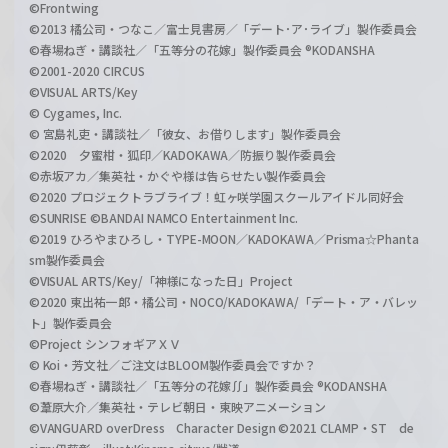
©Frontwing
©2013 橘公司・つなこ／富士見書房／「デート･ア･ライブ」製作委員会
©春場ねぎ・講談社／「五等分の花嫁」製作委員会 ®KODANSHA
©2001-2020 CIRCUS
©VISUAL ARTS/Key
© Cygames, Inc.
© 宮島礼吏・講談社／「彼女、お借りします」製作委員会
©2020 夕蜜柑・狐印／KADOKAWA／防振り製作委員会
©赤坂アカ／集英社・かぐや様は告らせたい製作委員会
©2020 プロジェクトラブライブ！虹ヶ咲学園スクールアイドル同好会
©SUNRISE ©BANDAI NAMCO Entertainment Inc.
©2019 ひろやまひろし・TYPE-MOON／KADOKAWA／Prisma☆Phanta
sm製作委員会
©VISUAL ARTS/Key/「神様になった日」Project
©2020 東出祐一郎・橘公司・NOCO/KADOKAWA/「デート・ア・バレッ
ト」製作委員会
©Project シンフォギアＸＶ
© Koi・芳文社／ご注文はBLOOM製作委員会ですか？
©春場ねぎ・講談社／「五等分の花嫁∬」製作委員会 ®KODANSHA
©葦原大介／集英社・テレビ朝日・東映アニメーション
©VANGUARD overDress Character Design ©2021 CLAMP・ST de