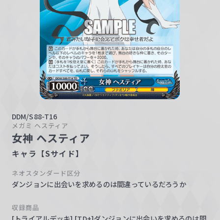
w
a
r
z
DDM/S88-T16
メガミ ヘスティア
女神 ヘスティア
キャラ【Sサイド】
ネオスタンダード区分
ダンジョンに出会いを求めるのは間違っているだろうか
収録商品
[トライアルデッキ] [TD+]ダンジョンに出会いを求めるのは間