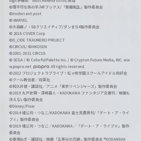
sign:伊藤彰 illust:Kinema citrus/獣道
©理不尽な孫の手/MFブックス/「無職転生」製作委員会
©irodori ent post
© MARVEL
©大森藤ノ・SBクリエイティブ/ダンまち4製作委員会
© 2016 COVER Corp.
©D_CIDE TRAUMEREI PROJECT
©CIRCUS/ ©HIKOSEN
©2001-2021 CIRCUS
© SEGA / © Colorful Palette Inc. / © Crypton Future Media, INC. ww
w.piapro.net
All rights reserved.
©2022 プロジェクトラブライブ！虹ヶ咲学園スクールアイドル同好会
©クール教信者／双葉社
©和久井健・講談社／アニメ「東京リベンジャーズ」製作委員会
©2019 丸戸史明・深崎暮人・KADOKAWA ファンタジア文庫刊／映画も
冴えない製作委員会
©Disney/Pixar
©2014 橘公司・つなこ/KADOKAWA 富士見書房刊/「デート・ア・ライ
ブⅡ」製作委員会
©2019 橘公司・つなこ／KADOKAWA／「デート・ア・ライブⅢ」製作
委員会
©春場ねぎ・講談社／映画「五等分の花嫁」製作委員会 ®KODANSHA