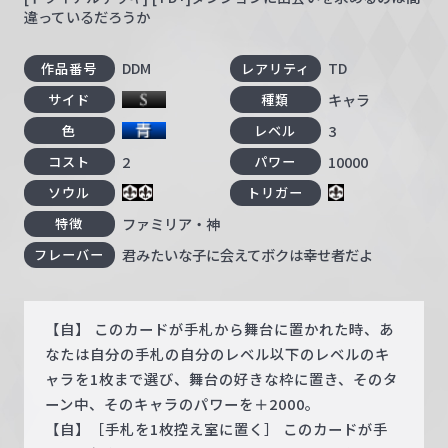
違っているだろうか
DDM
TD
作品番号
レアリティ
キャラ
サイド
種類
3
色
レベル
2
10000
コスト
パワー
ソウル
トリガー
ファミリア・神
特徴
君みたいな子に会えてボクは幸せ者だよ
フレーバー
【自】 このカードが手札から舞台に置かれた時、あ
なたは自分の手札の自分のレベル以下のレベルのキ
ャラを1枚まで選び、舞台の好きな枠に置き、そのタ
ーン中、そのキャラのパワーを＋2000。
【自】［手札を1枚控え室に置く］ このカードが手