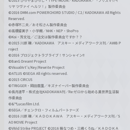
©2015 ひろやまひろし・TYPE-MOON／KADOKAWA／「プリズマ☆イ
リヤ ツヴァイ ヘルツ！」製作委員会
©2016 DMM.com POWERCHORD STUDIO / C2 / KADOKAWA All Rights
Reserved.
©赤塚不二夫／おそ松さん製作委員会
©高橋留美子・小学館／NHK・NEP・ShoPro
©Koi・芳文社／ご注文は製作委員会ですか？？
©2015 川原 礫／KADOKAWA アスキー・メディアワークス刊／AWIB P
roject
©2016 プロジェクトラブライブ！サンシャイン!!
©BanG Dream! Project
©VisualArt's/Key/Rewrite Project
©ATLUS ©SEGA All rights reserved.
©2015 CIRCUS
©TRIGGER・岡田麿里／キズナイーバー製作委員会
©長月達平・株式会社KADOKAWA刊／Re:ゼロから始める異世界生活製
作委員会
©&™Lucasfilm Ltd.
©SEGA／チェンクロ・フィルムパートナーズ
©2016 川原 礫／ＫＡＤＯＫＡＷＡ アスキー・メディアワークス刊／S
AO MOVIE Project
©ViVid Strike PROJECT ©2016 暁なつめ・三嶋くろね／ＫＡＤＯＫＡ