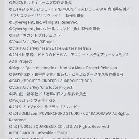
©劇場版ミルキィホームズ製作委員会
©2014 ひろやまひろし・TYPE-MOON／ＫＡＤＯＫＡＷＡ 角川書店刊／
「プリズマ☆イリヤ ツヴァイ！」製作委員会
©CyberAgent, Inc. All Rights Reserved.
©CyberAgent, Inc. /ガールフレンド（仮）製作委員会
©FHO／ギガントプロジェクト
©VisualArt's/Key/SProject
©VisualArt's/Key/Team Little Busters! Refrain
©2014 川原 礫／ＫＡＤＯＫＡＷＡ アスキー・メディアワークス刊／S
AOⅡ Project
©Magica Quartet／Aniplex・Madoka Movie Project Rebellion
©矢吹健太朗・長谷見沙貴／集英社・とらぶるダークネス製作委員会
©BNEI／PROJECT CINDERELLA ©PROJECT DD3
©VisualArt's/Key/Charlotte Project
©諫山創・講談社／「進撃の巨人」製作委員会
©Project シンフォギアＧＸ
©2015 プロジェクトラブライブ！ムービー
©2015 DMM.com POWERCHORD STUDIO / C2 / KADOKAWA All Rights
Reserved.
© 2014, 2015 SQUARE ENIX CO., LTD. All Rights Reserved.
©TYPE-MOON・ufotable・FSNPC