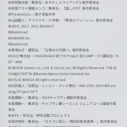
©矢吹健太朗／集英社・あやかしトライアングル製作委員会
©赤坂アカ×横槍メンゴ／集英社・【推しの子】製作委員会
©Pyramid,Inc.／成子坂製作所
©山田鐘人・アベツカサ／小学館／「葬送のフリーレン」製作委員会
©2015, 2017, 2021 BIGWEST
©Bushiroad
©HAKAMA Inc
©Bushiroad
©春場ねぎ・講談社／「五等分の花嫁∽」製作委員会
©2022 鴨志田 一/KADOKAWA/青ブタ Project ©CLAMP・ST/講談社・N
EP・NHK
© NEXON Games Co., Ltd. & Yostar, Inc. All Rights Reserved. THE ID
OLM@STER™& ©Bandai Namco Entertainment Inc.
©ATLUS ©SEGA All rights reserved.
©臼井儀人／双葉社・シンエイ・テレビ朝日・ADK 1993-2024 ©Front
wing/Project GPT
©高橋陽一／集英社・2018キャプテン翼製作委員会
©高橋陽一／集英社・キャプテン翼シーズン２ ジュニアユース編製作委
員会
©あfろ・芳文社／野外活動プロジェクト
©和月伸宏／集英社・「るろうに剣心 －明治剣客浪漫譚－」製作委員会