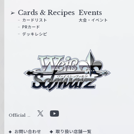
Cards & Recipes
Events
カードリスト
大会・イベント
PRカード
デッキレシピ
ヴ
ァ
イ
ス
シ
ュ
ヴ
ァ
ル
Official
X
Y
ツ
o
｜
お問い合わせ
取り扱い店舗一覧
u