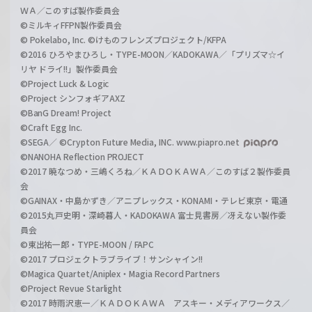
ＷＡ／このすば製作委員会
©ミルキィFFPN製作委員会
© Pokelabo, Inc. ©けものフレンズプロジェクト/KFPA
©2016 ひろやまひろし・TYPE-MOON／KADOKAWA／「プリズマ☆イ
リヤ ドライ!!」製作委員会
©Project Luck & Logic
©Project シンフォギアAXZ
©BanG Dream! Project
©Craft Egg Inc.
©SEGA／ ©Crypton Future Media, INC. www.piapro.net
©NANOHA Reflection PROJECT
©2017 暁なつめ・三嶋くろね／ＫＡＤＯＫＡＷＡ／このすば２製作委員
会
©GAINAX・中島かずき／アニプレックス・KONAMI・テレビ東京・電通
©2015丸戸史明・深崎暮人・KADOKAWA 富士見書房／冴えない製作委
員会
©東出祐一郎・TYPE-MOON / FAPC
©2017 プロジェクトラブライブ！サンシャイン!!
©Magica Quartet/Aniplex・Magia Record Partners
©Project Revue Starlight
©2017 時雨沢恵一／ＫＡＤＯＫＡＷＡ アスキー・メディアワークス／