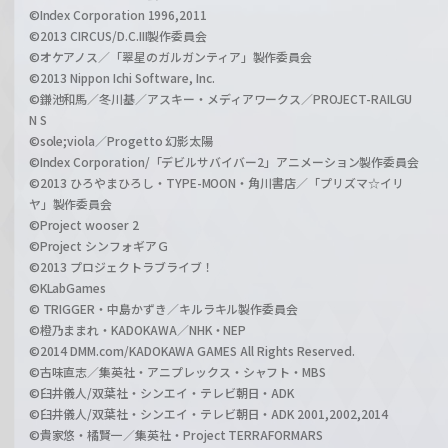
©Index Corporation 1996,2011
©2013 CIRCUS/D.C.III製作委員会
©オケアノス／「翠星のガルガンティア」製作委員会
©2013 Nippon Ichi Software, Inc.
©鎌池和馬／冬川基／アスキー・メディアワークス／PROJECT-RAILGU
N S
©sole;viola／Progetto 幻影太陽
©Index Corporation/「デビルサバイバー2」アニメーション製作委員会
©2013 ひろやまひろし・TYPE-MOON・角川書店／「プリズマ☆イリ
ヤ」製作委員会
©Project wooser 2
©Project シンフォギアＧ
©2013 プロジェクトラブライブ！
©KLabGames
© TRIGGER・中島かずき／キルラキル製作委員会
©橙乃ままれ・KADOKAWA／NHK・NEP
©2014 DMM.com/KADOKAWA GAMES All Rights Reserved.
©古味直志／集英社・アニプレックス・シャフト・MBS
©臼井儀人/双葉社・シンエイ・テレビ朝日・ADK
©臼井儀人/双葉社・シンエイ・テレビ朝日・ADK 2001,2002,2014
©貴家悠・橘賢一／集英社・Project TERRAFORMARS