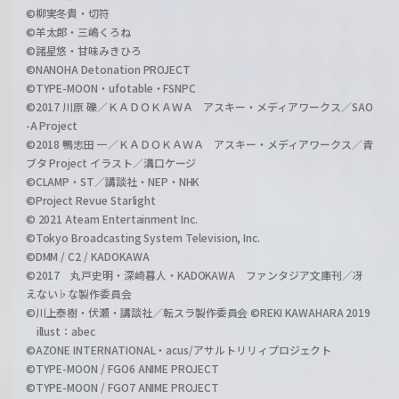
©柳実冬貴・切符
©羊太郎・三嶋くろね
©諸星悠・甘味みきひろ
©NANOHA Detonation PROJECT
©TYPE-MOON・ufotable・FSNPC
©2017 川原 礫／ＫＡＤＯＫＡＷＡ アスキー・メディアワークス／SAO
-A Project
©2018 鴨志田 一／ＫＡＤＯＫＡＷＡ アスキー・メディアワークス／青
ブタ Project イラスト／溝口ケージ
©CLAMP・ST／講談社・NEP・NHK
©Project Revue Starlight
© 2021 Ateam Entertainment Inc.
©Tokyo Broadcasting System Television, Inc.
©DMM / C2 / KADOKAWA
©2017 丸戸史明・深崎暮人・KADOKAWA ファンタジア文庫刊／冴
えない♭な製作委員会
©川上泰樹・伏瀬・講談社／転スラ製作委員会 ©REKI KAWAHARA 2019
illust：abec
©AZONE INTERNATIONAL・acus/アサルトリリィプロジェクト
©TYPE-MOON / FGO6 ANIME PROJECT
©TYPE-MOON / FGO7 ANIME PROJECT