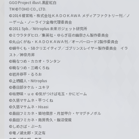
GGO Project illust.黒星紅白
TM ©TOHO CO., LTD.
©2014 榎宮祐・株式会社ＫＡＤＯＫＡＷＡ メディアファクトリー刊／ノ
ーゲーム・ノーライフ全権代理委員会
©2011 5pb.／Nitroplus 未来ガジェット研究所
©ミウラタダヒロ／集英社・ゆらぎ荘の幽奈さん製作委員会
©丸山くがね・ＫＡＤＯＫＡＷＡ刊／オーバーロード2製作委員会
©蝸牛くも・SBクリエイティブ／ゴブリンスレイヤー製作委員会 イラ
スト／神奈月昇
©暁なつめ・カカオ・ランタン
©暁なつめ・三嶋くろね
©岩井恭平・るろお
©上栖綴人・Nitroplus
©春日部タケル・ユキヲ
©枯野瑛・ｕｅ ©気がつけば毛玉・かにビーム
©久慈マサムネ・平つくね
©久慈マサムネ・Hisasi
©島田フミカネ・築地俊彦・月並甲介・ヤマグチノボル
©島田フミカネ・南房秀久・飯沼俊規
©しめさば・ぶーた
©竜ノ湖太郎・天之有