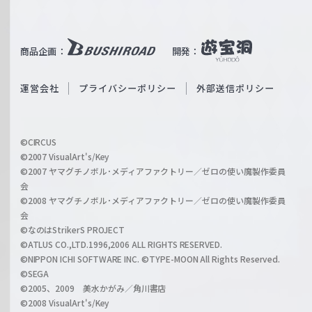
W
T
e
u
i
b
商品企画：
開発：
ß
e
S
O
運営会社
プライバシーポリシー
外部送信ポリシー
c
f
h
f
w
i
a
©CIRCUS
c
©2007 VisualArt's/Key
r
i
©2007 ヤマグチノボル･メディアファクトリー／ゼロの使い魔製作委員
z
会
a
©2008 ヤマグチノボル･メディアファクトリー／ゼロの使い魔製作委員
l
会
C
©なのはStrikerS PROJECT
h
©ATLUS CO.,LTD.1996,2006 ALL RIGHTS RESERVED.
a
©NIPPON ICHI SOFTWARE INC. ©TYPE-MOON All Rights Reserved.
n
©SEGA
©2005、2009 美水かがみ／角川書店
n
©2008 VisualArt's/Key
e