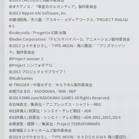
©オケアノス／「翠星のガルガンティア」製作委員会
©2013 Nippon Ichi Software, Inc.
©鎌池和馬／冬川基／アスキー・メディアワークス／PROJECT-RAILGU
N S
©sole;viola／Progetto 幻影太陽
©Index Corporation/「デビルサバイバー2」アニメーション製作委員会
©2013 ひろやまひろし・TYPE-MOON・角川書店／「プリズマ☆イリ
ヤ」製作委員会
©Project wooser 2
©Project シンフォギアＧ
©2013 プロジェクトラブライブ！
©KLabGames
© TRIGGER・中島かずき／キルラキル製作委員会
©橙乃ままれ・KADOKAWA／NHK・NEP
©2014 DMM.com/KADOKAWA GAMES All Rights Reserved.
©古味直志／集英社・アニプレックス・シャフト・MBS
©臼井儀人/双葉社・シンエイ・テレビ朝日・ADK
©臼井儀人/双葉社・シンエイ・テレビ朝日・ADK 2001,2002,2014
©貴家悠・橘賢一／集英社・Project TERRAFORMARS
©劇場版ミルキィホームズ製作委員会
©2014 ひろやまひろし・TYPE-MOON／ＫＡＤＯＫＡＷＡ 角川書店刊／