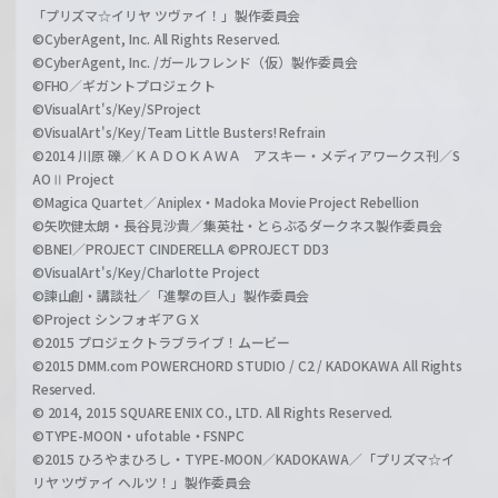
「プリズマ☆イリヤ ツヴァイ！」製作委員会
©CyberAgent, Inc. All Rights Reserved.
©CyberAgent, Inc. /ガールフレンド（仮）製作委員会
©FHO／ギガントプロジェクト
©VisualArt's/Key/SProject
©VisualArt's/Key/Team Little Busters! Refrain
©2014 川原 礫／ＫＡＤＯＫＡＷＡ アスキー・メディアワークス刊／S
AOⅡ Project
©Magica Quartet／Aniplex・Madoka Movie Project Rebellion
©矢吹健太朗・長谷見沙貴／集英社・とらぶるダークネス製作委員会
©BNEI／PROJECT CINDERELLA ©PROJECT DD3
©VisualArt's/Key/Charlotte Project
©諫山創・講談社／「進撃の巨人」製作委員会
©Project シンフォギアＧＸ
©2015 プロジェクトラブライブ！ムービー
©2015 DMM.com POWERCHORD STUDIO / C2 / KADOKAWA All Rights
Reserved.
© 2014, 2015 SQUARE ENIX CO., LTD. All Rights Reserved.
©TYPE-MOON・ufotable・FSNPC
©2015 ひろやまひろし・TYPE-MOON／KADOKAWA／「プリズマ☆イ
リヤ ツヴァイ ヘルツ！」製作委員会