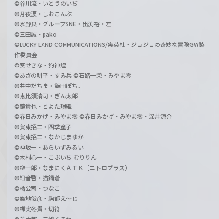
©谷川流・いとうのいぢ
©月夜涙・しおこんぶ
©水野良・グループSNE・出渕裕・左
©三田誠・pako
©LUCKY LAND COMMUNICATIONS/集英社・ジョジョの奇妙な冒険GW製
作委員会
©葵せきな・狗神煌
©あざの耕平・すみ兵 ©石踏一榮・みやま零
©井中だちま・飯田ぽち。
©恵比須清司・ぎん太郎
©鏡貴也・とよた瑣織
©春日みかげ・みやま零 ©春日みかげ・みやま零・深井涼介
©賀東招二・四季童子
©賀東招二・なかじまゆか
©神坂一・あらいずみるい
©木村心一・こぶいち むりりん
©榊一郎・なまにくＡＴＫ（ニトロプラス）
©細音啓・猫鍋蒼
©橘公司・つなこ
©築地俊彦・駒都え～じ
©柳実冬貴・切符
©羊太郎・三嶋くろね