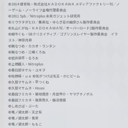
©2014 榎宮祐・株式会社ＫＡＤＯＫＡＷＡ メディアファクトリー刊／ノ
ーゲーム・ノーライフ全権代理委員会
©2011 5pb.／Nitroplus 未来ガジェット研究所
©ミウラタダヒロ／集英社・ゆらぎ荘の幽奈さん製作委員会
©丸山くがね・ＫＡＤＯＫＡＷＡ刊／オーバーロード2製作委員会
©蝸牛くも・SBクリエイティブ／ゴブリンスレイヤー製作委員会 イラ
スト／神奈月昇
©暁なつめ・カカオ・ランタン
©暁なつめ・三嶋くろね
©岩井恭平・るろお
©上栖綴人・Nitroplus
©春日部タケル・ユキヲ
©枯野瑛・ｕｅ ©気がつけば毛玉・かにビーム
©久慈マサムネ・平つくね
©久慈マサムネ・Hisasi
©島田フミカネ・築地俊彦・月並甲介・ヤマグチノボル
©島田フミカネ・南房秀久・飯沼俊規
©しめさば・ぶーた
©竜ノ湖太郎・天之有
©竜ノ湖太郎・焦茶
©竜ノ湖太郎・ももこ