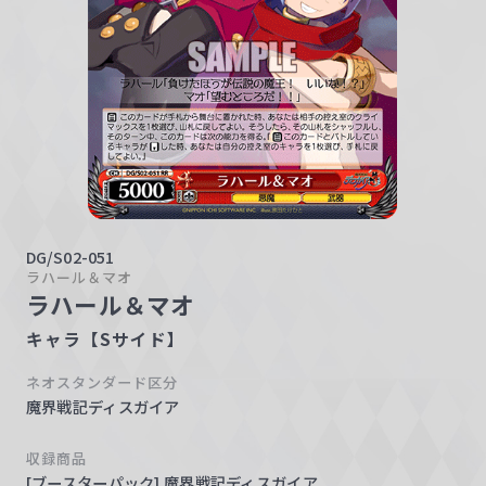
w
a
r
z
DG/S02-051
ラハール＆マオ
ラハール＆マオ
キャラ【Sサイド】
ネオスタンダード区分
魔界戦記ディスガイア
収録商品
[ブースターパック] 魔界戦記ディスガイア