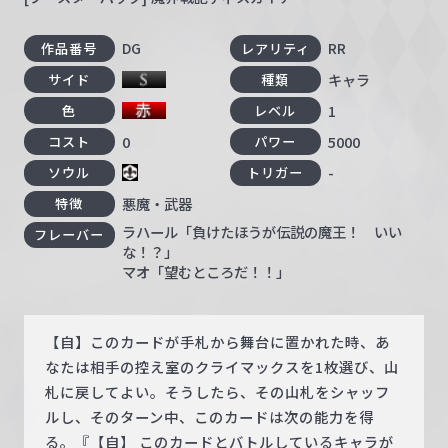
DG
RR
作品番号
レアリティ
キャラ
サイド
種類
1
色
レベル
0
5000
コスト
パワー
-
ソウル
トリガー
悪魔・武器
特徴
ラハール「負けたほうが伝説の魔王！ いい
フレーバー
な！？」
マオ「望むところだ！！」
【自】このカードが手札から舞台に置かれた時、あ
なたは相手の控え室のクライマックスを1枚選び、山
札に戻してよい。そうしたら、その山札をシャッフ
ルし、そのターン中、このカードは次の能力を得
る。『【自】 このカードとバトルしているキャラが