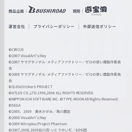
u
i
b
商品企画：
開発：
ß
e
S
O
運営会社
プライバシーポリシー
外部送信ポリシー
c
f
h
f
w
i
a
©CIRCUS
c
©2007 VisualArt's/Key
r
i
©2007 ヤマグチノボル･メディアファクトリー／ゼロの使い魔製作委員
z
会
a
©2008 ヤマグチノボル･メディアファクトリー／ゼロの使い魔製作委員
l
会
C
©なのはStrikerS PROJECT
h
©ATLUS CO.,LTD.1996,2006 ALL RIGHTS RESERVED.
a
©NIPPON ICHI SOFTWARE INC. ©TYPE-MOON All Rights Reserved.
n
©SEGA
©2005、2009 美水かがみ／角川書店
n
©2008 VisualArt's/Key
e
©2009 Nitroplus/Project Phantom
l
©2007,2008,2009谷川流･いとうのいぢ／
SOS団