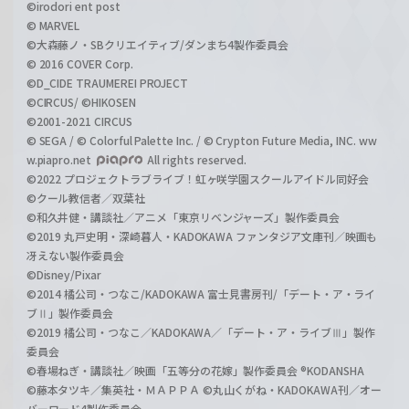
©irodori ent post
© MARVEL
©大森藤ノ・SBクリエイティブ/ダンまち4製作委員会
© 2016 COVER Corp.
©D_CIDE TRAUMEREI PROJECT
©CIRCUS/ ©HIKOSEN
©2001-2021 CIRCUS
© SEGA / © Colorful Palette Inc. / © Crypton Future Media, INC. ww
w.piapro.net
All rights reserved.
©2022 プロジェクトラブライブ！虹ヶ咲学園スクールアイドル同好会
©クール教信者／双葉社
©和久井健・講談社／アニメ「東京リベンジャーズ」製作委員会
©2019 丸戸史明・深崎暮人・KADOKAWA ファンタジア文庫刊／映画も
冴えない製作委員会
©Disney/Pixar
©2014 橘公司・つなこ/KADOKAWA 富士見書房刊/「デート・ア・ライ
ブⅡ」製作委員会
©2019 橘公司・つなこ／KADOKAWA／「デート・ア・ライブⅢ」製作
委員会
©春場ねぎ・講談社／映画「五等分の花嫁」製作委員会 ®KODANSHA
©藤本タツキ／集英社・ＭＡＰＰＡ ©丸山くがね・KADOKAWA刊／オー
バーロード4製作委員会