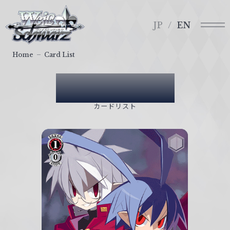
メ
ヴ
ニ
ァ
JP
EN
ュ
イ
ー
ス
Home
Card List
シ
ュ
Card List
ヴ
ァ
カードリスト
ル
ツ
｜
W
e
i
ß
S
c
h