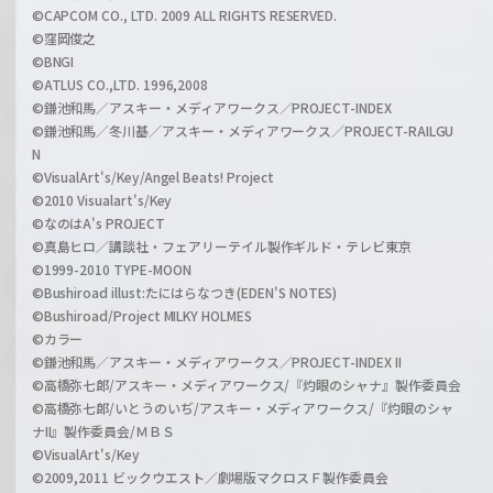
©CAPCOM CO., LTD. 2009 ALL RIGHTS RESERVED.
©窪岡俊之
©BNGI
©ATLUS CO.,LTD. 1996,2008
©鎌池和馬／アスキー・メディアワークス／PROJECT-INDEX
©鎌池和馬／冬川基／アスキー・メディアワークス／PROJECT-RAILGU
N
©VisualArt's/Key/Angel Beats! Project
©2010 Visualart's/Key
©なのはA's PROJECT
©真島ヒロ／講談社・フェアリーテイル製作ギルド・テレビ東京
©1999-2010 TYPE-MOON
©Bushiroad illust:たにはらなつき(EDEN'S NOTES)
©Bushiroad/Project MILKY HOLMES
©カラー
©鎌池和馬／アスキー・メディアワークス／PROJECT-INDEX II
©高橋弥七郎/アスキー・メディアワークス/『灼眼のシャナ』製作委員会
©高橋弥七郎/いとうのいぢ/アスキー・メディアワークス/『灼眼のシャ
ナII』製作委員会/ＭＢＳ
©VisualArt's/Key
©2009,2011 ビックウエスト／劇場版マクロスＦ製作委員会