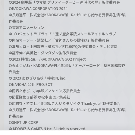
©2024 劇場版「ウマ娘 プリティーダービー 新時代の扉」製作委員会
©KADOKAWA CORPORATION 2024
©長月達平・株式会社KADOKAWA刊／Re:ゼロから始める異世界生活2製
作委員会
©東映アニメーション
©プロジェクトラブライブ！蓮ノ空女学院スクールアイドルクラブ
©内藤マーシー・講談社／「甘神さんちの縁結び」製作委員会
©真島ヒロ・上田敦夫・講談社／FT100YQ製作委員会・テレビ東京
©龍幸伸／集英社・ダンダダン製作委員会
©2023 時雨沢恵一/KADOKAWA/GGO2 Project
©丸山くがね・KADOKAWA刊／劇場版「オーバーロード」聖王国編製作
委員会
© 2023 あおぎり高校 / viviON, inc.
©NANOHA 20th PROJECT
©雨森たきび／小学館／マケイン応援委員会
©防衛隊第３部隊 ©松本直也／集英社
©原悠衣・芳文社／劇場版きんいろモザイク Thank you!! 製作委員会
©長月達平・株式会社KADOKAWA刊／Re:ゼロから始める異世界生活3製
作委員会
©SHIFT UP CORP.
© NEOWIZ & GAMFS N inc. All rights reserved.
©ATLUS. ©SEGA.