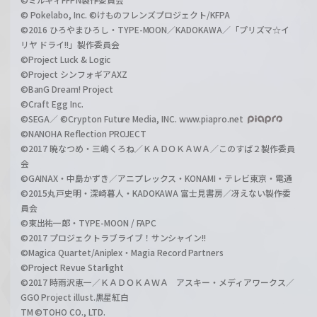
© Pokelabo, Inc. ©けものフレンズプロジェクト/KFPA
©2016 ひろやまひろし・TYPE-MOON／KADOKAWA／「プリズマ☆イ
リヤ ドライ!!」製作委員会
©Project Luck & Logic
©Project シンフォギアAXZ
©BanG Dream! Project
©Craft Egg Inc.
©SEGA／ ©Crypton Future Media, INC. www.piapro.net
©NANOHA Reflection PROJECT
©2017 暁なつめ・三嶋くろね／ＫＡＤＯＫＡＷＡ／このすば２製作委員
会
©GAINAX・中島かずき／アニプレックス・KONAMI・テレビ東京・電通
©2015丸戸史明・深崎暮人・KADOKAWA 富士見書房／冴えない製作委
員会
©東出祐一郎・TYPE-MOON / FAPC
©2017 プロジェクトラブライブ！サンシャイン!!
©Magica Quartet/Aniplex・Magia Record Partners
©Project Revue Starlight
©2017 時雨沢恵一／ＫＡＤＯＫＡＷＡ アスキー・メディアワークス／
GGO Project illust.黒星紅白
TM ©TOHO CO., LTD.