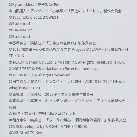
©Pyramid,Inc.／成子坂製作所
©山田鐘人・アベツカサ／小学館／「葬送のフリーレン」製作委員会
©2015, 2017, 2021 BIGWEST
©Bushiroad
©HAKAMA Inc
©Bushiroad
©春場ねぎ・講談社／「五等分の花嫁∽」製作委員会
©2022 鴨志田 一/KADOKAWA/青ブタ Project ©CLAMP・ST/講談社・N
EP・NHK
© NEXON Games Co., Ltd. & Yostar, Inc. All Rights Reserved. THE ID
OLM@STER™& ©Bandai Namco Entertainment Inc.
©ATLUS ©SEGA All rights reserved.
©臼井儀人／双葉社・シンエイ・テレビ朝日・ADK 1993-2024 ©Front
wing/Project GPT
©高橋陽一／集英社・2018キャプテン翼製作委員会
©高橋陽一／集英社・キャプテン翼シーズン２ ジュニアユース編製作委
員会
©あfろ・芳文社／野外活動プロジェクト
©和月伸宏／集英社・「るろうに剣心 －明治剣客浪漫譚－」製作委員会
©WFS Developed by WRIGHT FLYER STUDIOS
©VISUAL ARTS/Key