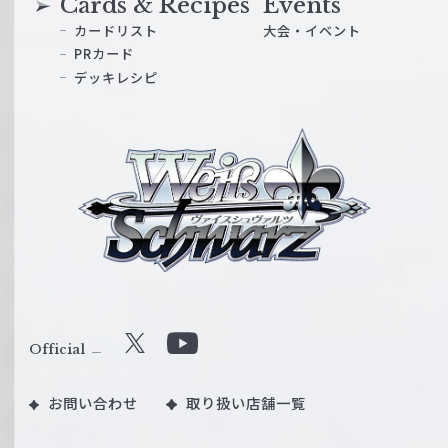
Cards & Recipes
Events
カードリスト
大会・イベント
PRカード
デッキレシピ
ヴ
ァ
イ
ス
シ
ュ
ヴ
ァ
ル
Official
X
Y
ツ
o
｜
お問い合わせ
取り扱い店舗一覧
u
W
T
e