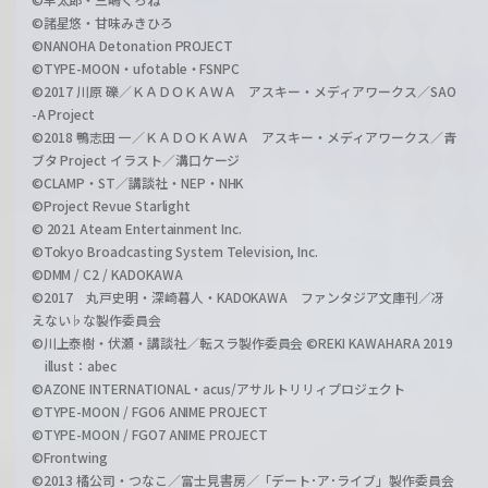
©諸星悠・甘味みきひろ
©NANOHA Detonation PROJECT
©TYPE-MOON・ufotable・FSNPC
©2017 川原 礫／ＫＡＤＯＫＡＷＡ アスキー・メディアワークス／SAO
-A Project
©2018 鴨志田 一／ＫＡＤＯＫＡＷＡ アスキー・メディアワークス／青
ブタ Project イラスト／溝口ケージ
©CLAMP・ST／講談社・NEP・NHK
©Project Revue Starlight
© 2021 Ateam Entertainment Inc.
©Tokyo Broadcasting System Television, Inc.
©DMM / C2 / KADOKAWA
©2017 丸戸史明・深崎暮人・KADOKAWA ファンタジア文庫刊／冴
えない♭な製作委員会
©川上泰樹・伏瀬・講談社／転スラ製作委員会 ©REKI KAWAHARA 2019
illust：abec
©AZONE INTERNATIONAL・acus/アサルトリリィプロジェクト
©TYPE-MOON / FGO6 ANIME PROJECT
©TYPE-MOON / FGO7 ANIME PROJECT
©Frontwing
©2013 橘公司・つなこ／富士見書房／「デート･ア･ライブ」製作委員会