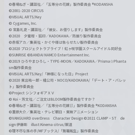
©春場ねぎ・講談社／「五等分の花嫁」製作委員会 ®KODANSHA
©2001-2020 CIRCUS
©VISUAL ARTS/Key
© Cygames, Inc.
© 宮島礼吏・講談社／「彼女、お借りします」製作委員会
©2020 夕蜜柑・狐印／KADOKAWA／防振り製作委員会
©赤坂アカ／集英社・かぐや様は告らせたい製作委員会
©2020 プロジェクトラブライブ！虹ヶ咲学園スクールアイドル同好会
©SUNRISE ©BANDAI NAMCO Entertainment Inc.
©2019 ひろやまひろし・TYPE-MOON／KADOKAWA／Prisma☆Phanta
sm製作委員会
©VISUAL ARTS/Key/「神様になった日」Project
©2020 東出祐一郎・橘公司・NOCO/KADOKAWA/「デート・ア・バレッ
ト」製作委員会
©Project シンフォギアＸＶ
© Koi・芳文社／ご注文はBLOOM製作委員会ですか？
©春場ねぎ・講談社／「五等分の花嫁∬」製作委員会 ®KODANSHA
©葦原大介／集英社・テレビ朝日・東映アニメーション
©VANGUARD overDress Character Design ©2021 CLAMP・ST de
sign:伊藤彰 illust:Kinema citrus/獣道
©理不尽な孫の手/MFブックス/「無職転生」製作委員会