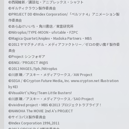
©西尾維新／講談社・アニプレックス・シャフト
©ギルティクラウン製作委員会
©PROJECT DD ©Index Corporation/「ペルソナ４」アニメーション製
作委員会
©あらゐけいいち・角川書店／東雲研究所
©Nitroplus/TYPE-MOON・ufotable・FZPC
©Magica Quartet/Aniplex・Madoka Partners・MBS
©2012 ヤマグチノボル・メディアファクトリー／ゼロの使い魔Ｆ製作委
員会
©Project シンフォギア
©BNGI／PROJECT iM@S
©2012 MAGES./5pb./Nitroplus
©川原 礫／アスキー・メディアワークス／AW Project
©SEGA / ©Crypton Future Media, Inc. www.crypton.net Illustration
by KEI
©VisualArt's/Key/Team Little Busters!
©川原 礫／アスキー・メディアワークス／SAO Project
©vividred project・MBS ©2013 プロジェクトラブライブ！
©NANOHA The MOVIE 2nd A's PROJECT
©サイコパス製作委員会
©Index Corporation 1996,2011
©2013 CIRCUS/D.C.III製作委員会