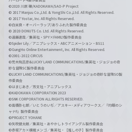
©2020 川原 礫/KADOKAWA/SAO-P Project
© 2017 Manjuu Co.,Ltd. & YongShi Co.,Ltd. All Rights Reserved.
© 2017 Yostar, Inc. All Rights Reserved.
©白米良・オーバーラップ/ありふれた製作委員会
© 2020 DONUTS Co. Ltd. All Rights Reserved.
©遠藤達哉／集英社・SPY×FAMILY製作委員会
©Spider Lily／アニプレックス・ABCアニメーション・BS11
©GungHo Online Entertainment, Inc. All Rights Reserved.
©2001-2022 CIRCUS
©荒木飛呂彦&LUCKY LAND COMMUNICATIONS/集英社・ジョジョの奇
妙な冒険SC製作委員会
©LUCKY LAND COMMUNICATIONS/集英社・ジョジョの奇妙な冒険SO製
作委員会
©はまじあき／芳文社・アニプレックス
©KADOKAWA CORPORATION 2023
©SNK CORPORATION ALL RIGHTS RESERVED.
©高橋弥七郎／いとうのいぢ／アスキー･メディアワークス／『灼眼のシ
ャナF』製作委員会
©PROJECT YOHANE
©矢吹健太朗／集英社・あやかしトライアングル製作委員会
©赤坂アカ×横槍メンゴ／集英社・【推しの子】製作委員会