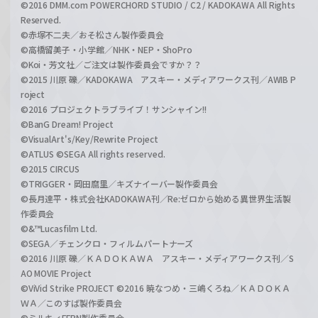
©2016 DMM.com POWERCHORD STUDIO / C2 / KADOKAWA All Rights
Reserved.
©赤塚不二夫／おそ松さん製作委員会
©高橋留美子・小学館／NHK・NEP・ShoPro
©Koi・芳文社／ご注文は製作委員会ですか？？
©2015 川原 礫／KADOKAWA アスキー・メディアワークス刊／AWIB P
roject
©2016 プロジェクトラブライブ！サンシャイン!!
©BanG Dream! Project
©VisualArt's/Key/Rewrite Project
©ATLUS ©SEGA All rights reserved.
©2015 CIRCUS
©TRIGGER・岡田麿里／キズナイーバー製作委員会
©長月達平・株式会社KADOKAWA刊／Re:ゼロから始める異世界生活製
作委員会
©&™Lucasfilm Ltd.
©SEGA／チェンクロ・フィルムパートナーズ
©2016 川原 礫／ＫＡＤＯＫＡＷＡ アスキー・メディアワークス刊／S
AO MOVIE Project
©ViVid Strike PROJECT ©2016 暁なつめ・三嶋くろね／ＫＡＤＯＫＡ
ＷＡ／このすば製作委員会
©ミルキィFFPN製作委員会