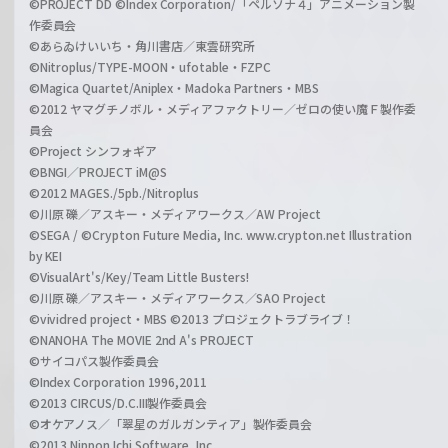
©PROJECT DD ©Index Corporation/「ペルソナ４」アニメーション製
作委員会
©あらゐけいいち・角川書店／東雲研究所
©Nitroplus/TYPE-MOON・ufotable・FZPC
©Magica Quartet/Aniplex・Madoka Partners・MBS
©2012 ヤマグチノボル・メディアファクトリー／ゼロの使い魔Ｆ製作委
員会
©Project シンフォギア
©BNGI／PROJECT iM@S
©2012 MAGES./5pb./Nitroplus
©川原 礫／アスキー・メディアワークス／AW Project
©SEGA / ©Crypton Future Media, Inc. www.crypton.net Illustration
by KEI
©VisualArt's/Key/Team Little Busters!
©川原 礫／アスキー・メディアワークス／SAO Project
©vividred project・MBS ©2013 プロジェクトラブライブ！
©NANOHA The MOVIE 2nd A's PROJECT
©サイコパス製作委員会
©Index Corporation 1996,2011
©2013 CIRCUS/D.C.III製作委員会
©オケアノス／「翠星のガルガンティア」製作委員会
©2013 Nippon Ichi Software, Inc.