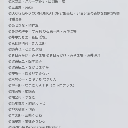
©水野良・グループSNE・出渕裕・左
©三田誠・pako
©LUCKY LAND COMMUNICATIONS/集英社・ジョジョの奇妙な冒険GW製
作委員会
©葵せきな・狗神煌
©あざの耕平・すみ兵 ©石踏一榮・みやま零
©井中だちま・飯田ぽち。
©恵比須清司・ぎん太郎
©鏡貴也・とよた瑣織
©春日みかげ・みやま零 ©春日みかげ・みやま零・深井涼介
©賀東招二・四季童子
©賀東招二・なかじまゆか
©神坂一・あらいずみるい
©木村心一・こぶいち むりりん
©榊一郎・なまにくＡＴＫ（ニトロプラス）
©細音啓・猫鍋蒼
©橘公司・つなこ
©築地俊彦・駒都え～じ
©柳実冬貴・切符
©羊太郎・三嶋くろね
©諸星悠・甘味みきひろ
©NANOHA Detonation PROJECT