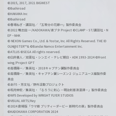
©2015, 2017, 2021 BIGWEST
©Bushiroad
©HAKAMA Inc
©Bushiroad
©春場ねぎ・講談社／「五等分の花嫁∽」製作委員会
©2022 鴨志田 一/KADOKAWA/青ブタ Project ©CLAMP・ST/講談社・N
EP・NHK
© NEXON Games Co., Ltd. & Yostar, Inc. All Rights Reserved. THE ID
OLM@STER™& ©Bandai Namco Entertainment Inc.
©ATLUS ©SEGA All rights reserved.
©臼井儀人／双葉社・シンエイ・テレビ朝日・ADK 1993-2024 ©Front
wing/Project GPT
©高橋陽一／集英社・2018キャプテン翼製作委員会
©高橋陽一／集英社・キャプテン翼シーズン２ ジュニアユース編製作委
員会
©あfろ・芳文社／野外活動プロジェクト
©和月伸宏／集英社・「るろうに剣心 －明治剣客浪漫譚－」製作委員会
©WFS Developed by WRIGHT FLYER STUDIOS
©VISUAL ARTS/Key
©2024 劇場版「ウマ娘 プリティーダービー 新時代の扉」製作委員会
©KADOKAWA CORPORATION 2024