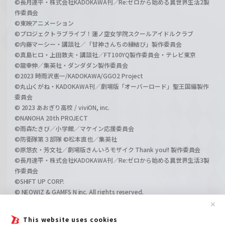
©長月達平・株式会社KADOKAWA刊／Re:ゼロから始める異世界生活2製
作委員会
©東映アニメーション
©プロジェクトラブライブ！蓮ノ空女学院スクールアイドルクラブ
©内藤マーシー・講談社／「甘神さんちの縁結び」製作委員会
©真島ヒロ・上田敦夫・講談社／FT100YQ製作委員会・テレビ東京
©龍幸伸／集英社・ダンダダン製作委員会
©2023 時雨沢恵一/KADOKAWA/GGO2 Project
©丸山くがね・KADOKAWA刊／劇場版「オーバーロード」聖王国編製作
委員会
© 2023 あおぎり高校 / viviON, inc.
©NANOHA 20th PROJECT
©雨森たきび／小学館／マケイン応援委員会
©防衛隊第３部隊 ©松本直也／集英社
©原悠衣・芳文社／劇場版きんいろモザイク Thank you!! 製作委員会
©長月達平・株式会社KADOKAWA刊／Re:ゼロから始める異世界生活3製
作委員会
©SHIFT UP CORP.
© NEOWIZ & GAMFS N inc. All rights reserved.
©ATLUS. ©SEGA.
✕
©GIRLS und PANZER Projekt
This website uses cookies
©GIRLS und PANZER Film Projekt