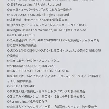
© 2017 Yostar, Inc. All Rights Reserved.
©白米良・オーバーラップ/ありふれた製作委員会
© 2020 DONUTS Co. Ltd. All Rights Reserved.
©遠藤達哉／集英社・SPY×FAMILY製作委員会
©Spider Lily／アニプレックス・ABCアニメーション・BS11
©GungHo Online Entertainment, Inc. All Rights Reserved.
©2001-2022 CIRCUS
©荒木飛呂彦&LUCKY LAND COMMUNICATIONS/集英社・ジョジョの奇
妙な冒険SC製作委員会
©LUCKY LAND COMMUNICATIONS/集英社・ジョジョの奇妙な冒険SO製
作委員会
©はまじあき／芳文社・アニプレックス
©KADOKAWA CORPORATION 2023
©SNK CORPORATION ALL RIGHTS RESERVED.
©高橋弥七郎／いとうのいぢ／アスキー･メディアワークス／『灼眼のシ
ャナF』製作委員会
©PROJECT YOHANE
©矢吹健太朗／集英社・あやかしトライアングル製作委員会
©赤坂アカ×横槍メンゴ／集英社・【推しの子】製作委員会
©Pyramid,Inc.／成子坂製作所
©山田鐘人・アベツカサ／小学館／「葬送のフリーレン」製作委員会