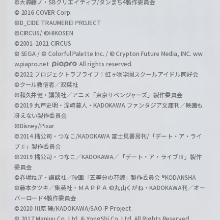
©大森藤ノ・SBクリエイティブ/ダンまち4製作委員会
© 2016 COVER Corp.
©D_CIDE TRAUMEREI PROJECT
©CIRCUS/ ©HIKOSEN
©2001-2021 CIRCUS
© SEGA / © Colorful Palette Inc. / © Crypton Future Media, INC. ww
w.piapro.net
All rights reserved.
©2022 プロジェクトラブライブ！虹ヶ咲学園スクールアイドル同好会
©クール教信者／双葉社
©和久井健・講談社／アニメ「東京リベンジャーズ」製作委員会
©2019 丸戸史明・深崎暮人・KADOKAWA ファンタジア文庫刊／映画も
冴えない製作委員会
©Disney/Pixar
©2014 橘公司・つなこ/KADOKAWA 富士見書房刊/「デート・ア・ライ
ブⅡ」製作委員会
©2019 橘公司・つなこ／KADOKAWA／「デート・ア・ライブⅢ」製作
委員会
©春場ねぎ・講談社／映画「五等分の花嫁」製作委員会 ®KODANSHA
©藤本タツキ／集英社・ＭＡＰＰＡ ©丸山くがね・KADOKAWA刊／オー
バーロード4製作委員会
©2020 川原 礫/KADOKAWA/SAO-P Project
© 2017 Manjuu Co.,Ltd. & YongShi Co.,Ltd. All Rights Reserved.