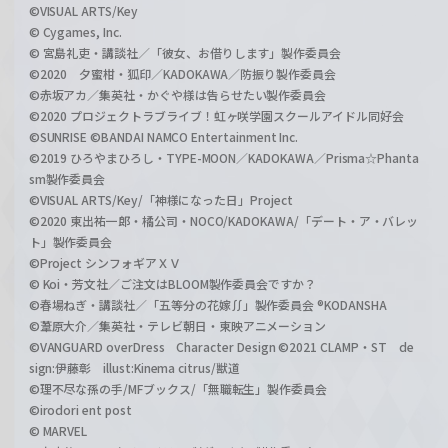
©VISUAL ARTS/Key
© Cygames, Inc.
© 宮島礼吏・講談社／「彼女、お借りします」製作委員会
©2020 夕蜜柑・狐印／KADOKAWA／防振り製作委員会
©赤坂アカ／集英社・かぐや様は告らせたい製作委員会
©2020 プロジェクトラブライブ！虹ヶ咲学園スクールアイドル同好会
©SUNRISE ©BANDAI NAMCO Entertainment Inc.
©2019 ひろやまひろし・TYPE-MOON／KADOKAWA／Prisma☆Phanta
sm製作委員会
©VISUAL ARTS/Key/「神様になった日」Project
©2020 東出祐一郎・橘公司・NOCO/KADOKAWA/「デート・ア・バレッ
ト」製作委員会
©Project シンフォギアＸＶ
© Koi・芳文社／ご注文はBLOOM製作委員会ですか？
©春場ねぎ・講談社／「五等分の花嫁∬」製作委員会 ®KODANSHA
©葦原大介／集英社・テレビ朝日・東映アニメーション
©VANGUARD overDress Character Design ©2021 CLAMP・ST de
sign:伊藤彰 illust:Kinema citrus/獣道
©理不尽な孫の手/MFブックス/「無職転生」製作委員会
©irodori ent post
© MARVEL