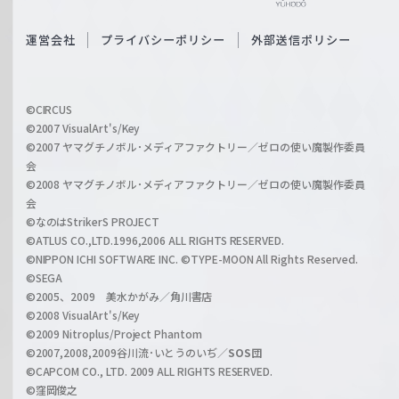
e
S
O
運営会社
プライバシーポリシー
外部送信ポリシー
c
f
h
f
w
i
a
©CIRCUS
c
©2007 VisualArt's/Key
r
i
©2007 ヤマグチノボル･メディアファクトリー／ゼロの使い魔製作委員
z
会
a
©2008 ヤマグチノボル･メディアファクトリー／ゼロの使い魔製作委員
l
会
C
©なのはStrikerS PROJECT
h
©ATLUS CO.,LTD.1996,2006 ALL RIGHTS RESERVED.
a
©NIPPON ICHI SOFTWARE INC. ©TYPE-MOON All Rights Reserved.
n
©SEGA
©2005、2009 美水かがみ／角川書店
n
©2008 VisualArt's/Key
e
©2009 Nitroplus/Project Phantom
l
©2007,2008,2009谷川流･いとうのいぢ／
SOS団
©CAPCOM CO., LTD. 2009 ALL RIGHTS RESERVED.
©窪岡俊之