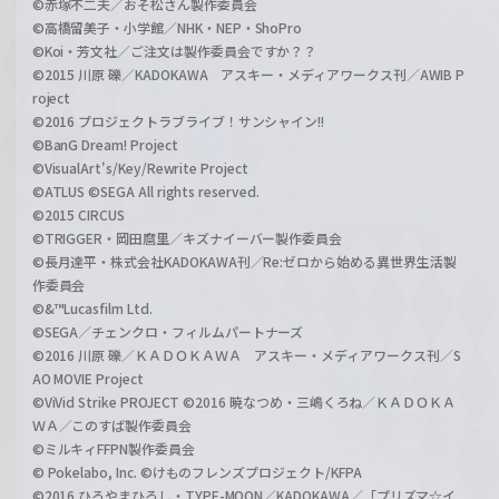
©赤塚不二夫／おそ松さん製作委員会
©高橋留美子・小学館／NHK・NEP・ShoPro
©Koi・芳文社／ご注文は製作委員会ですか？？
©2015 川原 礫／KADOKAWA アスキー・メディアワークス刊／AWIB P
roject
©2016 プロジェクトラブライブ！サンシャイン!!
©BanG Dream! Project
©VisualArt's/Key/Rewrite Project
©ATLUS ©SEGA All rights reserved.
©2015 CIRCUS
©TRIGGER・岡田麿里／キズナイーバー製作委員会
©長月達平・株式会社KADOKAWA刊／Re:ゼロから始める異世界生活製
作委員会
©&™Lucasfilm Ltd.
©SEGA／チェンクロ・フィルムパートナーズ
©2016 川原 礫／ＫＡＤＯＫＡＷＡ アスキー・メディアワークス刊／S
AO MOVIE Project
©ViVid Strike PROJECT ©2016 暁なつめ・三嶋くろね／ＫＡＤＯＫＡ
ＷＡ／このすば製作委員会
©ミルキィFFPN製作委員会
© Pokelabo, Inc. ©けものフレンズプロジェクト/KFPA
©2016 ひろやまひろし・TYPE-MOON／KADOKAWA／「プリズマ☆イ