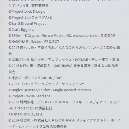
リヤ ドライ!!」製作委員会
©Project Luck & Logic
©Project シンフォギアAXZ
©BanG Dream! Project
©Craft Egg Inc.
©SEGA／ ©Crypton Future Media, INC. www.piapro.net
©NANOHA Reflection PROJECT
©2017 暁なつめ・三嶋くろね／ＫＡＤＯＫＡＷＡ／このすば２製作委員
会
©GAINAX・中島かずき／アニプレックス・KONAMI・テレビ東京・電通
©2015丸戸史明・深崎暮人・KADOKAWA 富士見書房／冴えない製作委
員会
©東出祐一郎・TYPE-MOON / FAPC
©2017 プロジェクトラブライブ！サンシャイン!!
©Magica Quartet/Aniplex・Magia Record Partners
©Project Revue Starlight
©2017 時雨沢恵一／ＫＡＤＯＫＡＷＡ アスキー・メディアワークス／
GGO Project illust.黒星紅白
TM ©TOHO CO., LTD.
©2014 榎宮祐・株式会社ＫＡＤＯＫＡＷＡ メディアファクトリー刊／ノ
ーゲーム・ノーライフ全権代理委員会