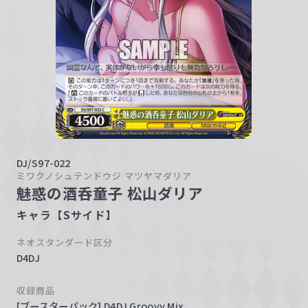
w
a
r
z
DJ/S97-022
ミワクノシュテンドウジ マツヤマダリア
魅惑の酒呑童子 松山ダリア
キャラ【Sサイド】
ネオスタンダード区分
D4DJ
収録商品
[ブースターパック] D4DJ Groovy Mix