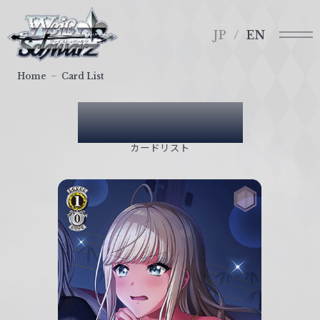
メ
ヴ
ニ
ァ
JP
EN
ュ
イ
ー
ス
Home
Card List
シ
ュ
Card List
ヴ
ァ
カードリスト
ル
ツ
｜
W
e
i
ß
S
c
h