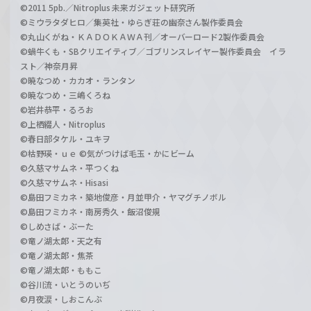
©2011 5pb.／Nitroplus 未来ガジェット研究所
©ミウラタダヒロ／集英社・ゆらぎ荘の幽奈さん製作委員会
©丸山くがね・ＫＡＤＯＫＡＷＡ刊／オーバーロード2製作委員会
©蝸牛くも・SBクリエイティブ／ゴブリンスレイヤー製作委員会 イラ
スト／神奈月昇
©暁なつめ・カカオ・ランタン
©暁なつめ・三嶋くろね
©岩井恭平・るろお
©上栖綴人・Nitroplus
©春日部タケル・ユキヲ
©枯野瑛・ｕｅ ©気がつけば毛玉・かにビーム
©久慈マサムネ・平つくね
©久慈マサムネ・Hisasi
©島田フミカネ・築地俊彦・月並甲介・ヤマグチノボル
©島田フミカネ・南房秀久・飯沼俊規
©しめさば・ぶーた
©竜ノ湖太郎・天之有
©竜ノ湖太郎・焦茶
©竜ノ湖太郎・ももこ
©谷川流・いとうのいぢ
©月夜涙・しおこんぶ