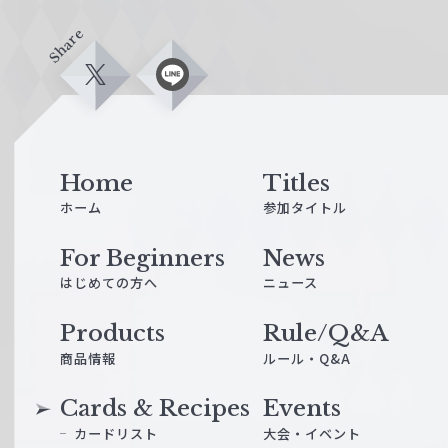
Share
X
L
i
n
e
Home
Titles
ホーム
参加タイトル
For Beginners
News
はじめての方へ
ニュース
Products
Rule/Q&A
商品情報
ルール・Q&A
Cards & Recipes
Events
カードリスト
大会・イベント