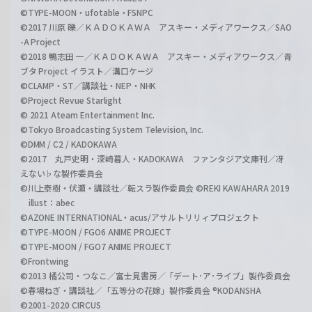
©TYPE-MOON・ufotable・FSNPC
©2017 川原 礫／ＫＡＤＯＫＡＷＡ アスキー・メディアワークス／SAO
-A Project
©2018 鴨志田 一／ＫＡＤＯＫＡＷＡ アスキー・メディアワークス／青
ブタ Project イラスト／溝口ケージ
©CLAMP・ST／講談社・NEP・NHK
©Project Revue Starlight
© 2021 Ateam Entertainment Inc.
©Tokyo Broadcasting System Television, Inc.
©DMM / C2 / KADOKAWA
©2017 丸戸史明・深崎暮人・KADOKAWA ファンタジア文庫刊／冴
えない♭な製作委員会
©川上泰樹・伏瀬・講談社／転スラ製作委員会 ©REKI KAWAHARA 2019
illust：abec
©AZONE INTERNATIONAL・acus/アサルトリリィプロジェクト
©TYPE-MOON / FGO6 ANIME PROJECT
©TYPE-MOON / FGO7 ANIME PROJECT
©Frontwing
©2013 橘公司・つなこ／富士見書房／「デート･ア･ライブ」製作委員会
©春場ねぎ・講談社／「五等分の花嫁」製作委員会 ®KODANSHA
©2001-2020 CIRCUS