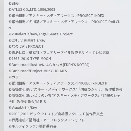
©BNGI
©ATLUS CO.,LTD. 1996,2008
©鎌池和馬／アスキー・メディアワークス／PROJECT-INDEX
©鎌池和馬／冬川基／アスキー・メディアワークス／PROJECT-RAILGU
N
©VisualArt's/Key/Angel Beats! Project
©2010 Visualart's/Key
©なのはA's PROJECT
©真島ヒロ／講談社・フェアリーテイル製作ギルド・テレビ東京
©1999-2010 TYPE-MOON
©Bushiroad illust:たにはらなつき(EDEN'S NOTES)
©Bushiroad/Project MILKY HOLMES
©カラー
©鎌池和馬／アスキー・メディアワークス／PROJECT-INDEX II
©高橋弥七郎/アスキー・メディアワークス/『灼眼のシャナ』製作委員会
©高橋弥七郎/いとうのいぢ/アスキー・メディアワークス/『灼眼のシャ
ナII』製作委員会/ＭＢＳ
©VisualArt's/Key
©2009,2011 ビックウエスト／劇場版マクロスＦ製作委員会
©西尾維新／講談社・アニプレックス・シャフト
©ギルティクラウン製作委員会