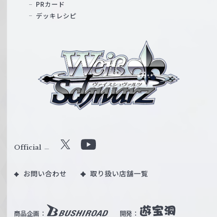
PRカード
デッキレシピ
ヴ
ァ
イ
ス
シ
ュ
ヴ
ァ
ル
Official
X
Y
ツ
o
｜
お問い合わせ
取り扱い店舗一覧
u
W
T
e
u
i
b
商品企画：
開発：
ß