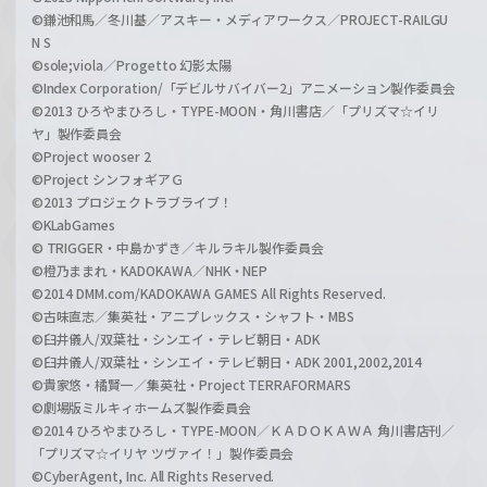
©鎌池和馬／冬川基／アスキー・メディアワークス／PROJECT-RAILGU
N S
©sole;viola／Progetto 幻影太陽
©Index Corporation/「デビルサバイバー2」アニメーション製作委員会
©2013 ひろやまひろし・TYPE-MOON・角川書店／「プリズマ☆イリ
ヤ」製作委員会
©Project wooser 2
©Project シンフォギアＧ
©2013 プロジェクトラブライブ！
©KLabGames
© TRIGGER・中島かずき／キルラキル製作委員会
©橙乃ままれ・KADOKAWA／NHK・NEP
©2014 DMM.com/KADOKAWA GAMES All Rights Reserved.
©古味直志／集英社・アニプレックス・シャフト・MBS
©臼井儀人/双葉社・シンエイ・テレビ朝日・ADK
©臼井儀人/双葉社・シンエイ・テレビ朝日・ADK 2001,2002,2014
©貴家悠・橘賢一／集英社・Project TERRAFORMARS
©劇場版ミルキィホームズ製作委員会
©2014 ひろやまひろし・TYPE-MOON／ＫＡＤＯＫＡＷＡ 角川書店刊／
「プリズマ☆イリヤ ツヴァイ！」製作委員会
©CyberAgent, Inc. All Rights Reserved.