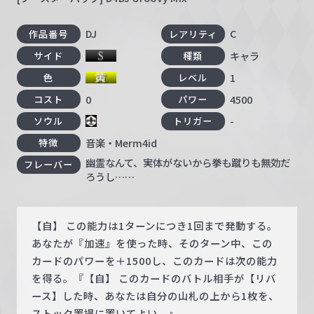
DJ
C
作品番号
レアリティ
キャラ
サイド
種類
1
色
レベル
0
4500
コスト
パワー
-
ソウル
トリガー
音楽・Merm4id
特徴
幽霊なんて、実体がないから拳も蹴りも無効だ
フレーバー
ろうし……
【自】 この能力は1ターンにつき1回まで発動する。
あなたが『加速』を使った時、そのターン中、この
カードのパワーを＋1500し、このカードは次の能力
を得る。『【自】 このカードのバトル相手が【リバ
ース】した時、あなたは自分の山札の上から1枚を、
ストック置場に置いてよい。』