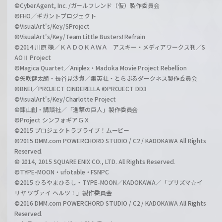
©CyberAgent, Inc. /ガールフレンド（仮）製作委員会
©FHO／ギガントプロジェクト
©VisualArt's/Key/SProject
©VisualArt's/Key/Team Little Busters! Refrain
©2014 川原 礫／ＫＡＤＯＫＡＷＡ アスキー・メディアワークス刊／S
AOⅡ Project
©Magica Quartet／Aniplex・Madoka Movie Project Rebellion
©矢吹健太朗・長谷見沙貴／集英社・とらぶるダークネス製作委員会
©BNEI／PROJECT CINDERELLA ©PROJECT DD3
©VisualArt's/Key/Charlotte Project
©諫山創・講談社／「進撃の巨人」製作委員会
©Project シンフォギアＧＸ
©2015 プロジェクトラブライブ！ムービー
©2015 DMM.com POWERCHORD STUDIO / C2 / KADOKAWA All Rights
Reserved.
© 2014, 2015 SQUARE ENIX CO., LTD. All Rights Reserved.
©TYPE-MOON・ufotable・FSNPC
©2015 ひろやまひろし・TYPE-MOON／KADOKAWA／「プリズマ☆イ
リヤ ツヴァイ ヘルツ！」製作委員会
©2016 DMM.com POWERCHORD STUDIO / C2 / KADOKAWA All Rights
Reserved.