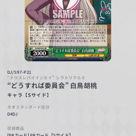
w
a
r
z
DJ/S97-P21
“ドウスレバイインカイ” シラトリクルミ
“どうすれば委員会” 白鳥胡桃
キャラ【Sサイド】
ネオスタンダード区分
D4DJ
収録商品
[PRカード] PRカード【Sサイド】