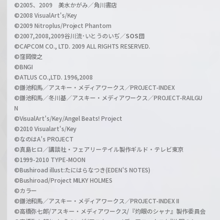
©2005、2009 美水かがみ／角川書店
n
©2008 VisualArt's/Key
e
©2009 Nitroplus/Project Phantom
l
©2007,2008,2009谷川流･いとうのいぢ／
SOS団
©CAPCOM CO., LTD. 2009 ALL RIGHTS RESERVED.
©窪岡俊之
©BNGI
©ATLUS CO.,LTD. 1996,2008
©鎌池和馬／アスキー・メディアワークス／PROJECT-INDEX
©鎌池和馬／冬川基／アスキー・メディアワークス／PROJECT-RAILGU
N
©VisualArt's/Key/Angel Beats! Project
©2010 Visualart's/Key
©なのはA's PROJECT
©真島ヒロ／講談社・フェアリーテイル製作ギルド・テレビ東京
©1999-2010 TYPE-MOON
©Bushiroad illust:たにはらなつき(EDEN'S NOTES)
©Bushiroad/Project MILKY HOLMES
©カラー
©鎌池和馬／アスキー・メディアワークス／PROJECT-INDEX II
©高橋弥七郎/アスキー・メディアワークス/『灼眼のシャナ』製作委員会