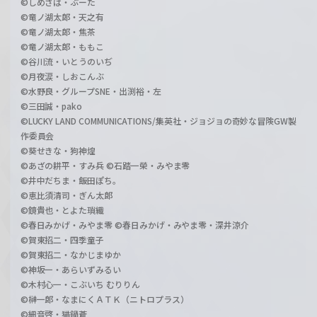
©しめさば・ぶーた
©竜ノ湖太郎・天之有
©竜ノ湖太郎・焦茶
©竜ノ湖太郎・ももこ
©谷川流・いとうのいぢ
©月夜涙・しおこんぶ
©水野良・グループSNE・出渕裕・左
©三田誠・pako
©LUCKY LAND COMMUNICATIONS/集英社・ジョジョの奇妙な冒険GW製
作委員会
©葵せきな・狗神煌
©あざの耕平・すみ兵 ©石踏一榮・みやま零
©井中だちま・飯田ぽち。
©恵比須清司・ぎん太郎
©鏡貴也・とよた瑣織
©春日みかげ・みやま零 ©春日みかげ・みやま零・深井涼介
©賀東招二・四季童子
©賀東招二・なかじまゆか
©神坂一・あらいずみるい
©木村心一・こぶいち むりりん
©榊一郎・なまにくＡＴＫ（ニトロプラス）
©細音啓・猫鍋蒼