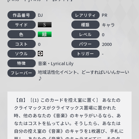
DJ
PR
作品番号
レアリティ
キャラ
サイド
種類
0
色
レベル
0
2000
コスト
パワー
-
ソウル
トリガー
音楽・Lyrical Lily
特徴
地域活性化イベント、どーすればいいんかーい
フレーバー
♪
【自】［(1) このカードを控え室に置く］ あなたの
クライマックスがクライマックス置場に置かれた
時、他のあなたの《音楽》のキャラがいるなら、あ
なたはコストを払ってよい。そうしたら、あなたは
自分の控え室の《音楽》のキャラを1枚選び、手札に
戻し、あなたの《音楽》のキャラすべてに、そのタ