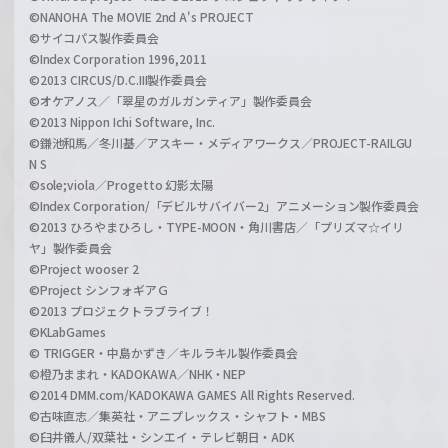
©NANOHA The MOVIE 2nd A's PROJECT
©サイコパス製作委員会
©Index Corporation 1996,2011
©2013 CIRCUS/D.C.III製作委員会
©オケアノス／「翠星のガルガンティア」製作委員会
©2013 Nippon Ichi Software, Inc.
©鎌池和馬／冬川基／アスキー・メディアワークス／PROJECT-RAILGU
N S
©sole;viola／Progetto 幻影太陽
©Index Corporation/「デビルサバイバー2」アニメーション製作委員会
©2013 ひろやまひろし・TYPE-MOON・角川書店／「プリズマ☆イリ
ヤ」製作委員会
©Project wooser 2
©Project シンフォギアＧ
©2013 プロジェクトラブライブ！
©KLabGames
© TRIGGER・中島かずき／キルラキル製作委員会
©橙乃ままれ・KADOKAWA／NHK・NEP
©2014 DMM.com/KADOKAWA GAMES All Rights Reserved.
©古味直志／集英社・アニプレックス・シャフト・MBS
©臼井儀人/双葉社・シンエイ・テレビ朝日・ADK