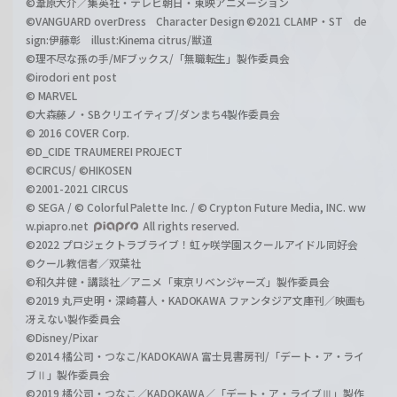
©葦原大介／集英社・テレビ朝日・東映アニメーション
©VANGUARD overDress Character Design ©2021 CLAMP・ST de
sign:伊藤彰 illust:Kinema citrus/獣道
©理不尽な孫の手/MFブックス/「無職転生」製作委員会
©irodori ent post
© MARVEL
©大森藤ノ・SBクリエイティブ/ダンまち4製作委員会
© 2016 COVER Corp.
©D_CIDE TRAUMEREI PROJECT
©CIRCUS/ ©HIKOSEN
©2001-2021 CIRCUS
© SEGA / © Colorful Palette Inc. / © Crypton Future Media, INC. ww
w.piapro.net
All rights reserved.
©2022 プロジェクトラブライブ！虹ヶ咲学園スクールアイドル同好会
©クール教信者／双葉社
©和久井健・講談社／アニメ「東京リベンジャーズ」製作委員会
©2019 丸戸史明・深崎暮人・KADOKAWA ファンタジア文庫刊／映画も
冴えない製作委員会
©Disney/Pixar
©2014 橘公司・つなこ/KADOKAWA 富士見書房刊/「デート・ア・ライ
ブⅡ」製作委員会
©2019 橘公司・つなこ／KADOKAWA／「デート・ア・ライブⅢ」製作