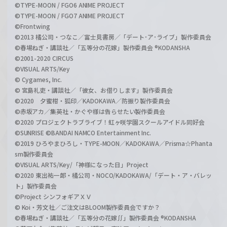
©TYPE-MOON / FGO6 ANIME PROJECT
©TYPE-MOON / FGO7 ANIME PROJECT
©Frontwing
©2013 橘公司・つなこ／富士見書房／「デート･ア･ライブ」製作委員会
©春場ねぎ・講談社／「五等分の花嫁」製作委員会 ®KODANSHA
©2001-2020 CIRCUS
©VISUAL ARTS/Key
© Cygames, Inc.
© 宮島礼吏・講談社／「彼女、お借りします」製作委員会
©2020 夕蜜柑・狐印／KADOKAWA／防振り製作委員会
©赤坂アカ／集英社・かぐや様は告らせたい製作委員会
©2020 プロジェクトラブライブ！虹ヶ咲学園スクールアイドル同好会
©SUNRISE ©BANDAI NAMCO Entertainment Inc.
©2019 ひろやまひろし・TYPE-MOON／KADOKAWA／Prisma☆Phanta
sm製作委員会
©VISUAL ARTS/Key/「神様になった日」Project
©2020 東出祐一郎・橘公司・NOCO/KADOKAWA/「デート・ア・バレッ
ト」製作委員会
©Project シンフォギアＸＶ
© Koi・芳文社／ご注文はBLOOM製作委員会ですか？
©春場ねぎ・講談社／「五等分の花嫁∬」製作委員会 ®KODANSHA