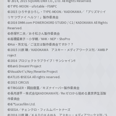
© 2014, 2015 SQUARE ENIX CO., LTD. All Rights Reserved.
©TYPE-MOON・ufotable・FSNPC
©2015 ひろやまひろし・TYPE-MOON／KADOKAWA／「プリズマ☆イ
リヤ ツヴァイ ヘルツ！」製作委員会
©2016 DMM.com POWERCHORD STUDIO / C2 / KADOKAWA All Rights
Reserved.
©赤塚不二夫／おそ松さん製作委員会
©高橋留美子・小学館／NHK・NEP・ShoPro
©Koi・芳文社／ご注文は製作委員会ですか？？
©2015 川原 礫／KADOKAWA アスキー・メディアワークス刊／AWIB P
roject
©2016 プロジェクトラブライブ！サンシャイン!!
©BanG Dream! Project
©VisualArt's/Key/Rewrite Project
©ATLUS ©SEGA All rights reserved.
©2015 CIRCUS
©TRIGGER・岡田麿里／キズナイーバー製作委員会
©長月達平・株式会社KADOKAWA刊／Re:ゼロから始める異世界生活製
作委員会
©&™Lucasfilm Ltd.
©SEGA／チェンクロ・フィルムパートナーズ
©2016 川原 礫／ＫＡＤＯＫＡＷＡ アスキー・メディアワークス刊／S