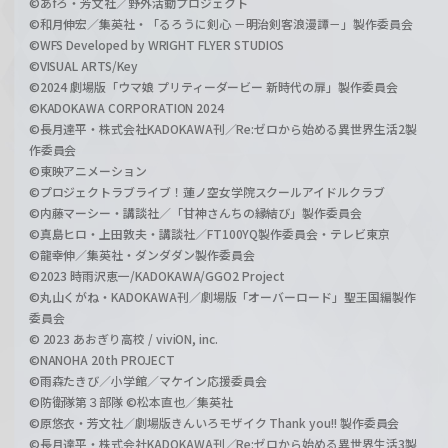
©あfろ・芳文社／野外活動プロジェクト
©和月伸宏／集英社・「るろうに剣心 －明治剣客浪漫譚－」製作委員会
©WFS Developed by WRIGHT FLYER STUDIOS
©VISUAL ARTS/Key
©2024 劇場版「ウマ娘 プリティーダービー 新時代の扉」製作委員会
©KADOKAWA CORPORATION 2024
©長月達平・株式会社KADOKAWA刊／Re:ゼロから始める異世界生活2製
作委員会
©東映アニメーション
©プロジェクトラブライブ！蓮ノ空女学院スクールアイドルクラブ
©内藤マーシー・講談社／「甘神さんちの縁結び」製作委員会
©真島ヒロ・上田敦夫・講談社／FT100YQ製作委員会・テレビ東京
©龍幸伸／集英社・ダンダダン製作委員会
©2023 時雨沢恵一/KADOKAWA/GGO2 Project
©丸山くがね・KADOKAWA刊／劇場版「オーバーロード」聖王国編製作
委員会
© 2023 あおぎり高校 / viviON, inc.
©NANOHA 20th PROJECT
©雨森たきび／小学館／マケイン応援委員会
©防衛隊第３部隊 ©松本直也／集英社
©原悠衣・芳文社／劇場版きんいろモザイク Thank you!! 製作委員会
©長月達平・株式会社KADOKAWA刊／Re:ゼロから始める異世界生活3製