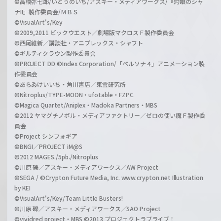
©高橋弥七郎/いとうのいぢ/アスキー・メディアワークス/『灼眼のシャ
ナII』製作委員会/ＭＢＳ
©VisualArt's/Key
©2009,2011 ビックウエスト／劇場版マクロスＦ製作委員会
©西尾維新／講談社・アニプレックス・シャフト
©ギルティクラウン製作委員会
©PROJECT DD ©Index Corporation/「ペルソナ４」アニメーション製
作委員会
©あらゐけいいち・角川書店／東雲研究所
©Nitroplus/TYPE-MOON・ufotable・FZPC
©Magica Quartet/Aniplex・Madoka Partners・MBS
©2012 ヤマグチノボル・メディアファクトリー／ゼロの使い魔Ｆ製作委
員会
©Project シンフォギア
©BNGI／PROJECT iM@S
©2012 MAGES./5pb./Nitroplus
©川原 礫／アスキー・メディアワークス／AW Project
©SEGA / ©Crypton Future Media, Inc. www.crypton.net Illustration
by KEI
©VisualArt's/Key/Team Little Busters!
©川原 礫／アスキー・メディアワークス／SAO Project
©vividred project・MBS ©2013 プロジェクトラブライブ！