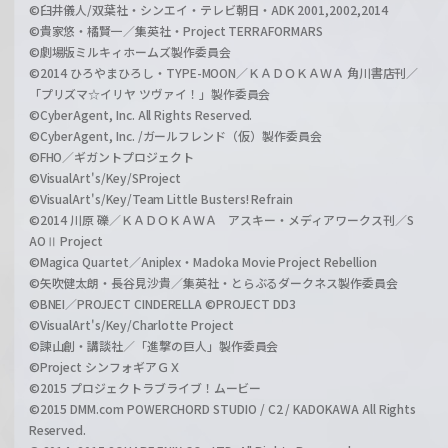
©臼井儀人/双葉社・シンエイ・テレビ朝日・ADK 2001,2002,2014
©貴家悠・橘賢一／集英社・Project TERRAFORMARS
©劇場版ミルキィホームズ製作委員会
©2014 ひろやまひろし・TYPE-MOON／ＫＡＤＯＫＡＷＡ 角川書店刊／
「プリズマ☆イリヤ ツヴァイ！」製作委員会
©CyberAgent, Inc. All Rights Reserved.
©CyberAgent, Inc. /ガールフレンド（仮）製作委員会
©FHO／ギガントプロジェクト
©VisualArt's/Key/SProject
©VisualArt's/Key/Team Little Busters! Refrain
©2014 川原 礫／ＫＡＤＯＫＡＷＡ アスキー・メディアワークス刊／S
AOⅡ Project
©Magica Quartet／Aniplex・Madoka Movie Project Rebellion
©矢吹健太朗・長谷見沙貴／集英社・とらぶるダークネス製作委員会
©BNEI／PROJECT CINDERELLA ©PROJECT DD3
©VisualArt's/Key/Charlotte Project
©諫山創・講談社／「進撃の巨人」製作委員会
©Project シンフォギアＧＸ
©2015 プロジェクトラブライブ！ムービー
©2015 DMM.com POWERCHORD STUDIO / C2 / KADOKAWA All Rights
Reserved.