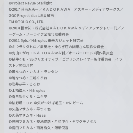
©Project Revue Starlight
©2017 時雨沢恵一／ＫＡＤＯＫＡＷＡ アスキー・メディアワークス／
GGO Project illust.黒星紅白
TM ©TOHO CO., LTD.
©2014 榎宮祐・株式会社ＫＡＤＯＫＡＷＡ メディアファクトリー刊／ノ
ーゲーム・ノーライフ全権代理委員会
©2011 5pb.／Nitroplus 未来ガジェット研究所
©ミウラタダヒロ／集英社・ゆらぎ荘の幽奈さん製作委員会
©丸山くがね・ＫＡＤＯＫＡＷＡ刊／オーバーロード2製作委員会
©蝸牛くも・SBクリエイティブ／ゴブリンスレイヤー製作委員会 イラ
スト／神奈月昇
©暁なつめ・カカオ・ランタン
©暁なつめ・三嶋くろね
©岩井恭平・るろお
©上栖綴人・Nitroplus
©春日部タケル・ユキヲ
©枯野瑛・ｕｅ ©気がつけば毛玉・かにビーム
©久慈マサムネ・平つくね
©久慈マサムネ・Hisasi
©島田フミカネ・築地俊彦・月並甲介・ヤマグチノボル
©島田フミカネ・南房秀久・飯沼俊規