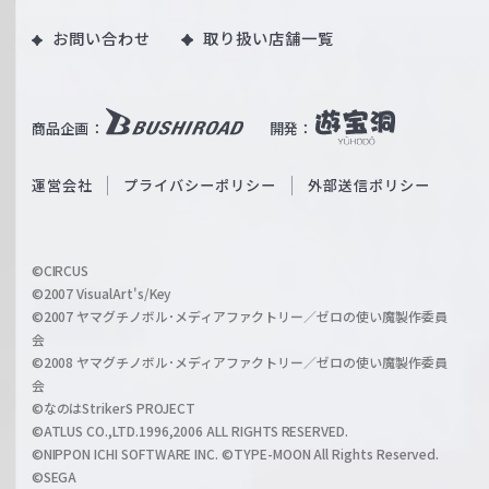
o
｜
お問い合わせ
取り扱い店舗一覧
u
W
T
e
u
i
b
商品企画：
開発：
ß
e
S
O
運営会社
プライバシーポリシー
外部送信ポリシー
c
f
h
f
w
i
a
©CIRCUS
c
©2007 VisualArt's/Key
r
i
©2007 ヤマグチノボル･メディアファクトリー／ゼロの使い魔製作委員
z
会
a
©2008 ヤマグチノボル･メディアファクトリー／ゼロの使い魔製作委員
l
会
C
©なのはStrikerS PROJECT
h
©ATLUS CO.,LTD.1996,2006 ALL RIGHTS RESERVED.
a
©NIPPON ICHI SOFTWARE INC. ©TYPE-MOON All Rights Reserved.
n
©SEGA