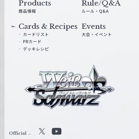
Products
Rule/Q&A
商品情報
ルール・Q&A
Cards & Recipes
Events
カードリスト
大会・イベント
PRカード
デッキレシピ
ヴ
ァ
イ
ス
シ
ュ
ヴ
ァ
ル
Official
X
Y
ツ