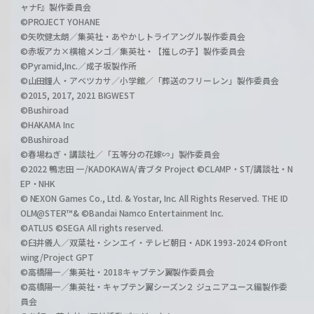
ャナF』製作委員会
©PROJECT YOHANE
©矢吹健太朗／集英社・あやかしトライアングル製作委員会
©赤坂アカ×横槍メンゴ／集英社・【推しの子】製作委員会
©Pyramid,Inc.／成子坂製作所
©山田鐘人・アベツカサ／小学館／「葬送のフリーレン」製作委員会
©2015, 2017, 2021 BIGWEST
©Bushiroad
©HAKAMA Inc
©Bushiroad
©春場ねぎ・講談社／「五等分の花嫁∽」製作委員会
©2022 鴨志田 一/KADOKAWA/青ブタ Project ©CLAMP・ST/講談社・N
EP・NHK
© NEXON Games Co., Ltd. & Yostar, Inc. All Rights Reserved. THE ID
OLM@STER™& ©Bandai Namco Entertainment Inc.
©ATLUS ©SEGA All rights reserved.
©臼井儀人／双葉社・シンエイ・テレビ朝日・ADK 1993-2024 ©Front
wing/Project GPT
©高橋陽一／集英社・2018キャプテン翼製作委員会
©高橋陽一／集英社・キャプテン翼シーズン２ ジュニアユース編製作委
員会