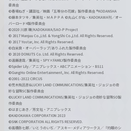
委員会
©春場ねぎ・講談社／映画「五等分の花嫁」製作委員会 ®KODANSHA
©藤本タツキ／集英社・ＭＡＰＰＡ ©丸山くがね・KADOKAWA刊／オー
バーロード4製作委員会
©2020 川原 礫/KADOKAWA/SAO-P Project
© 2017 Manjuu Co.,Ltd. & YongShi Co.,Ltd. All Rights Reserved.
© 2017 Yostar, Inc. All Rights Reserved.
©白米良・オーバーラップ/ありふれた製作委員会
© 2020 DONUTS Co. Ltd. All Rights Reserved.
©遠藤達哉／集英社・SPY×FAMILY製作委員会
©Spider Lily／アニプレックス・ABCアニメーション・BS11
©GungHo Online Entertainment, Inc. All Rights Reserved.
©2001-2022 CIRCUS
©荒木飛呂彦&LUCKY LAND COMMUNICATIONS/集英社・ジョジョの奇
妙な冒険SC製作委員会
©LUCKY LAND COMMUNICATIONS/集英社・ジョジョの奇妙な冒険SO製
作委員会
©はまじあき／芳文社・アニプレックス
©KADOKAWA CORPORATION 2023
©SNK CORPORATION ALL RIGHTS RESERVED.
©高橋弥七郎／いとうのいぢ／アスキー･メディアワークス／『灼眼のシ