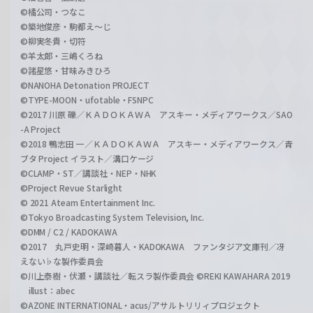
©橘公司・つなこ
©築地俊彦・駒都え～じ
©柳実冬貴・切符
©羊太郎・三嶋くろね
©諸星悠・甘味みきひろ
©NANOHA Detonation PROJECT
©TYPE-MOON・ufotable・FSNPC
©2017 川原 礫／ＫＡＤＯＫＡＷＡ アスキー・メディアワークス／SAO
-A Project
©2018 鴨志田 一／ＫＡＤＯＫＡＷＡ アスキー・メディアワークス／青
ブタ Project イラスト／溝口ケージ
©CLAMP・ST／講談社・NEP・NHK
©Project Revue Starlight
© 2021 Ateam Entertainment Inc.
©Tokyo Broadcasting System Television, Inc.
©DMM / C2 / KADOKAWA
©2017 丸戸史明・深崎暮人・KADOKAWA ファンタジア文庫刊／冴
えない♭な製作委員会
©川上泰樹・伏瀬・講談社／転スラ製作委員会 ©REKI KAWAHARA 2019
illust：abec
©AZONE INTERNATIONAL・acus/アサルトリリィプロジェクト