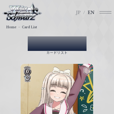
メ
ヴ
ニ
ァ
JP
EN
ュ
イ
ー
ス
Home
Card List
シ
ュ
Card List
ヴ
ァ
カードリスト
ル
ツ
｜
W
e
i
ß
S
c
h