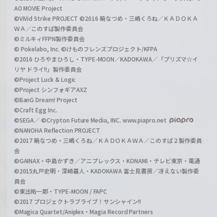
AO MOVIE Project
©ViVid Strike PROJECT ©2016 暁なつめ・三嶋くろね／ＫＡＤＯＫＡ
ＷＡ／このすば製作委員会
©ミルキィFFPN製作委員会
© Pokelabo, Inc. ©けものフレンズプロジェクト/KFPA
©2016 ひろやまひろし・TYPE-MOON／KADOKAWA／「プリズマ☆イ
リヤ ドライ!!」製作委員会
©Project Luck & Logic
©Project シンフォギアAXZ
©BanG Dream! Project
©Craft Egg Inc.
©SEGA／ ©Crypton Future Media, INC. www.piapro.net
©NANOHA Reflection PROJECT
©2017 暁なつめ・三嶋くろね／ＫＡＤＯＫＡＷＡ／このすば２製作委員
会
©GAINAX・中島かずき／アニプレックス・KONAMI・テレビ東京・電通
©2015丸戸史明・深崎暮人・KADOKAWA 富士見書房／冴えない製作委
員会
©東出祐一郎・TYPE-MOON / FAPC
©2017 プロジェクトラブライブ！サンシャイン!!
©Magica Quartet/Aniplex・Magia Record Partners