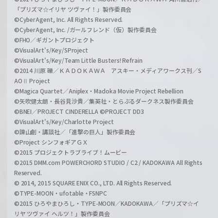
「プリズマ☆イリヤ ツヴァイ！」製作委員会
©CyberAgent, Inc. All Rights Reserved.
©CyberAgent, Inc. /ガールフレンド（仮）製作委員会
©FHO／ギガントプロジェクト
©VisualArt's/Key/SProject
©VisualArt's/Key/Team Little Busters! Refrain
©2014 川原 礫／ＫＡＤＯＫＡＷＡ アスキー・メディアワークス刊／S
AOⅡ Project
©Magica Quartet／Aniplex・Madoka Movie Project Rebellion
©矢吹健太朗・長谷見沙貴／集英社・とらぶるダークネス製作委員会
©BNEI／PROJECT CINDERELLA ©PROJECT DD3
©VisualArt's/Key/Charlotte Project
©諫山創・講談社／「進撃の巨人」製作委員会
©Project シンフォギアＧＸ
©2015 プロジェクトラブライブ！ムービー
©2015 DMM.com POWERCHORD STUDIO / C2 / KADOKAWA All Rights
Reserved.
© 2014, 2015 SQUARE ENIX CO., LTD. All Rights Reserved.
©TYPE-MOON・ufotable・FSNPC
©2015 ひろやまひろし・TYPE-MOON／KADOKAWA／「プリズマ☆イ
リヤ ツヴァイ ヘルツ！」製作委員会