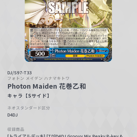
w
a
r
z
DJ/S97-T33
フォトン メイデン ハナマキトワ
Photon Maiden 花巻乙和
キャラ【Sサイド】
ネオスタンダード区分
D4DJ
収録商品
[トライアルデッキ] [TD]D4DJ Groovy Mix Peaky P-key &