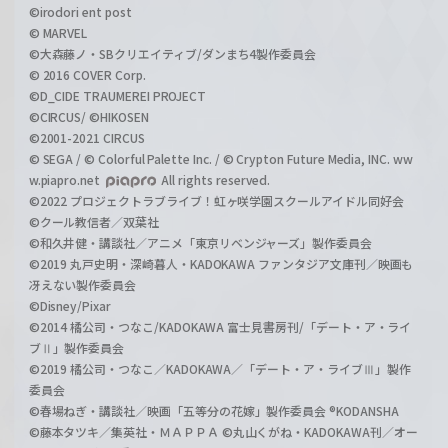
©irodori ent post
© MARVEL
©大森藤ノ・SBクリエイティブ/ダンまち4製作委員会
© 2016 COVER Corp.
©D_CIDE TRAUMEREI PROJECT
©CIRCUS/ ©HIKOSEN
©2001-2021 CIRCUS
© SEGA / © Colorful Palette Inc. / © Crypton Future Media, INC. ww
w.piapro.net
All rights reserved.
©2022 プロジェクトラブライブ！虹ヶ咲学園スクールアイドル同好会
©クール教信者／双葉社
©和久井健・講談社／アニメ「東京リベンジャーズ」製作委員会
©2019 丸戸史明・深崎暮人・KADOKAWA ファンタジア文庫刊／映画も
冴えない製作委員会
©Disney/Pixar
©2014 橘公司・つなこ/KADOKAWA 富士見書房刊/「デート・ア・ライ
ブⅡ」製作委員会
©2019 橘公司・つなこ／KADOKAWA／「デート・ア・ライブⅢ」製作
委員会
©春場ねぎ・講談社／映画「五等分の花嫁」製作委員会 ®KODANSHA
©藤本タツキ／集英社・ＭＡＰＰＡ ©丸山くがね・KADOKAWA刊／オー