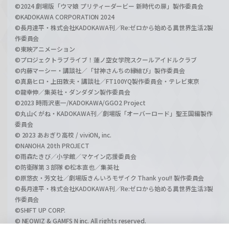
©2024 劇場版「ウマ娘 プリティーダービー 新時代の扉」製作委員会
©KADOKAWA CORPORATION 2024
©長月達平・株式会社KADOKAWA刊／Re:ゼロから始める異世界生活2製
作委員会
©東映アニメーション
©プロジェクトラブライブ！蓮ノ空女学院スクールアイドルクラブ
©内藤マーシー・講談社／「甘神さんちの縁結び」製作委員会
©真島ヒロ・上田敦夫・講談社／FT100YQ製作委員会・テレビ東京
©龍幸伸／集英社・ダンダダン製作委員会
©2023 時雨沢恵一/KADOKAWA/GGO2 Project
©丸山くがね・KADOKAWA刊／劇場版「オーバーロード」聖王国編製作
委員会
© 2023 あおぎり高校 / viviON, inc.
©NANOHA 20th PROJECT
©雨森たきび／小学館／マケイン応援委員会
©防衛隊第３部隊 ©松本直也／集英社
©原悠衣・芳文社／劇場版きんいろモザイク Thank you!! 製作委員会
©長月達平・株式会社KADOKAWA刊／Re:ゼロから始める異世界生活3製
作委員会
©SHIFT UP CORP.
© NEOWIZ & GAMFS N inc. All rights reserved.