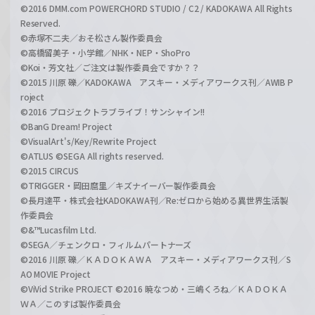
©2016 DMM.com POWERCHORD STUDIO / C2 / KADOKAWA All Rights
Reserved.
©赤塚不二夫／おそ松さん製作委員会
©高橋留美子・小学館／NHK・NEP・ShoPro
©Koi・芳文社／ご注文は製作委員会ですか？？
©2015 川原 礫／KADOKAWA アスキー・メディアワークス刊／AWIB P
roject
©2016 プロジェクトラブライブ！サンシャイン!!
©BanG Dream! Project
©VisualArt's/Key/Rewrite Project
©ATLUS ©SEGA All rights reserved.
©2015 CIRCUS
©TRIGGER・岡田麿里／キズナイーバー製作委員会
©長月達平・株式会社KADOKAWA刊／Re:ゼロから始める異世界生活製
作委員会
©&™Lucasfilm Ltd.
©SEGA／チェンクロ・フィルムパートナーズ
©2016 川原 礫／ＫＡＤＯＫＡＷＡ アスキー・メディアワークス刊／S
AO MOVIE Project
©ViVid Strike PROJECT ©2016 暁なつめ・三嶋くろね／ＫＡＤＯＫＡ
ＷＡ／このすば製作委員会