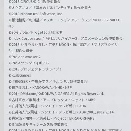
©2013 CIRCUS/D.C.III製作委員会
©オケアノス／「翠星のガルガンティア」製作委員会
©2013 Nippon Ichi Software, Inc.
©鎌池和馬／冬川基／アスキー・メディアワークス／PROJECT-RAILGU
N S
©sole;viola／Progetto 幻影太陽
©Index Corporation/「デビルサバイバー2」アニメーション製作委員会
©2013 ひろやまひろし・TYPE-MOON・角川書店／「プリズマ☆イリ
ヤ」製作委員会
©Project wooser 2
©Project シンフォギアＧ
©2013 プロジェクトラブライブ！
©KLabGames
© TRIGGER・中島かずき／キルラキル製作委員会
©橙乃ままれ・KADOKAWA／NHK・NEP
©2014 DMM.com/KADOKAWA GAMES All Rights Reserved.
©古味直志／集英社・アニプレックス・シャフト・MBS
©臼井儀人/双葉社・シンエイ・テレビ朝日・ADK
©臼井儀人/双葉社・シンエイ・テレビ朝日・ADK 2001,2002,2014
©貴家悠・橘賢一／集英社・Project TERRAFORMARS
©劇場版ミルキィホームズ製作委員会
©2014 ひろやまひろし・TYPE-MOON／ＫＡＤＯＫＡＷＡ 角川書店刊／