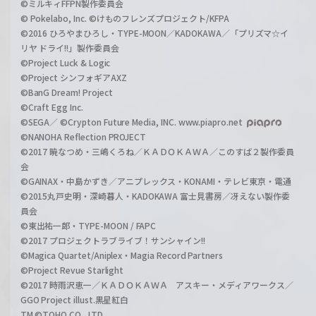
©ミルキィFFPN製作委員会
© Pokelabo, Inc. ©けものフレンズプロジェクト/KFPA
©2016 ひろやまひろし・TYPE-MOON／KADOKAWA／「プリズマ☆イ
リヤ ドライ!!」製作委員会
©Project Luck & Logic
©Project シンフォギアAXZ
©BanG Dream! Project
©Craft Egg Inc.
©SEGA／ ©Crypton Future Media, INC. www.piapro.net
©NANOHA Reflection PROJECT
©2017 暁なつめ・三嶋くろね／ＫＡＤＯＫＡＷＡ／このすば２製作委員
会
©GAINAX・中島かずき／アニプレックス・KONAMI・テレビ東京・電通
©2015丸戸史明・深崎暮人・KADOKAWA 富士見書房／冴えない製作委
員会
©東出祐一郎・TYPE-MOON / FAPC
©2017 プロジェクトラブライブ！サンシャイン!!
©Magica Quartet/Aniplex・Magia Record Partners
©Project Revue Starlight
©2017 時雨沢恵一／ＫＡＤＯＫＡＷＡ アスキー・メディアワークス／
GGO Project illust.黒星紅白
TM ©TOHO CO., LTD.