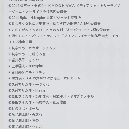
©2014 榎宮祐・株式会社ＫＡＤＯＫＡＷＡ メディアファクトリー刊／ノ
ーゲーム・ノーライフ全権代理委員会
©2011 5pb.／Nitroplus 未来ガジェット研究所
©ミウラタダヒロ／集英社・ゆらぎ荘の幽奈さん製作委員会
©丸山くがね・ＫＡＤＯＫＡＷＡ刊／オーバーロード2製作委員会
©蝸牛くも・SBクリエイティブ／ゴブリンスレイヤー製作委員会 イラ
スト／神奈月昇
©暁なつめ・カカオ・ランタン
©暁なつめ・三嶋くろね
©岩井恭平・るろお
©上栖綴人・Nitroplus
©春日部タケル・ユキヲ
©枯野瑛・ｕｅ ©気がつけば毛玉・かにビーム
©久慈マサムネ・平つくね
©久慈マサムネ・Hisasi
©島田フミカネ・築地俊彦・月並甲介・ヤマグチノボル
©島田フミカネ・南房秀久・飯沼俊規
©しめさば・ぶーた
©竜ノ湖太郎・天之有
©竜ノ湖太郎・焦茶
©竜ノ湖太郎・ももこ