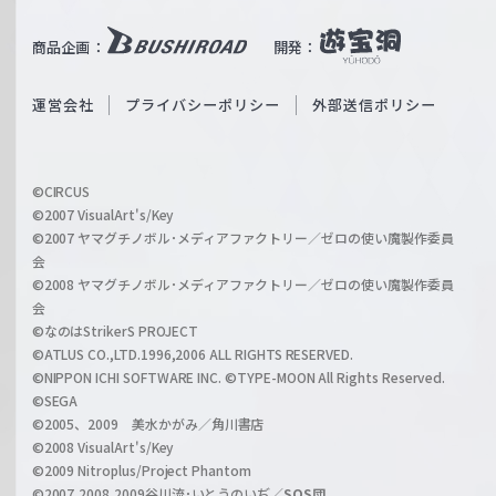
u
i
b
商品企画：
開発：
ß
e
S
O
運営会社
プライバシーポリシー
外部送信ポリシー
c
f
h
f
w
i
a
©CIRCUS
c
©2007 VisualArt's/Key
r
i
©2007 ヤマグチノボル･メディアファクトリー／ゼロの使い魔製作委員
z
会
a
©2008 ヤマグチノボル･メディアファクトリー／ゼロの使い魔製作委員
l
会
C
©なのはStrikerS PROJECT
h
©ATLUS CO.,LTD.1996,2006 ALL RIGHTS RESERVED.
a
©NIPPON ICHI SOFTWARE INC. ©TYPE-MOON All Rights Reserved.
n
©SEGA
©2005、2009 美水かがみ／角川書店
n
©2008 VisualArt's/Key
e
©2009 Nitroplus/Project Phantom
l
©2007,2008,2009谷川流･いとうのいぢ／
SOS団