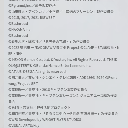
©Pyramid,Inc.／成子坂製作所
©山田鐘人・アベツカサ／小学館／「葬送のフリーレン」製作委員会
©2015, 2017, 2021 BIGWEST
©Bushiroad
©HAKAMA Inc
©Bushiroad
©春場ねぎ・講談社／「五等分の花嫁∽」製作委員会
©2022 鴨志田 一/KADOKAWA/青ブタ Project ©CLAMP・ST/講談社・N
EP・NHK
© NEXON Games Co., Ltd. & Yostar, Inc. All Rights Reserved. THE ID
OLM@STER™& ©Bandai Namco Entertainment Inc.
©ATLUS ©SEGA All rights reserved.
©臼井儀人／双葉社・シンエイ・テレビ朝日・ADK 1993-2024 ©Front
wing/Project GPT
©高橋陽一／集英社・2018キャプテン翼製作委員会
©高橋陽一／集英社・キャプテン翼シーズン２ ジュニアユース編製作委
員会
©あfろ・芳文社／野外活動プロジェクト
©和月伸宏／集英社・「るろうに剣心 －明治剣客浪漫譚－」製作委員会
©WFS Developed by WRIGHT FLYER STUDIOS
©VISUAL ARTS/Key