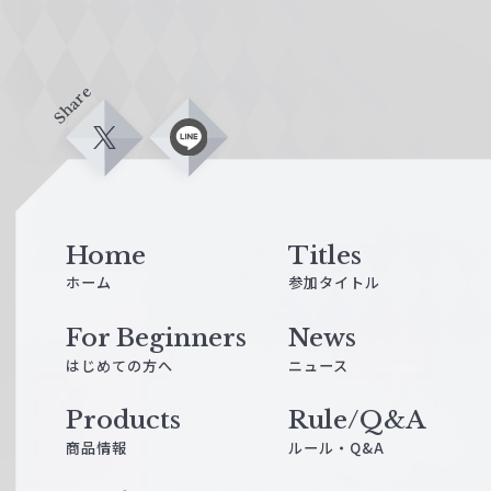
Share
X
L
i
n
e
Home
Titles
ホーム
参加タイトル
For Beginners
News
はじめての方へ
ニュース
Products
Rule/Q&A
商品情報
ルール・Q&A