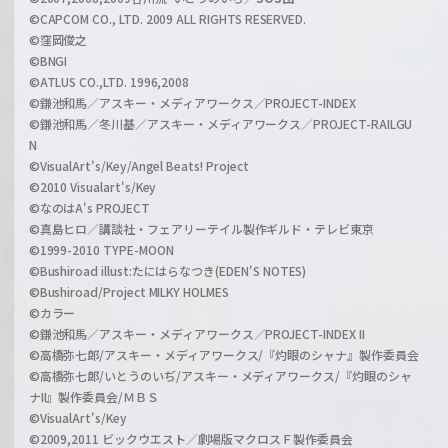
©CAPCOM CO., LTD. 2009 ALL RIGHTS RESERVED.
©窪岡俊之
©BNGI
©ATLUS CO.,LTD. 1996,2008
©鎌池和馬／アスキー・メディアワークス／PROJECT-INDEX
©鎌池和馬／冬川基／アスキー・メディアワークス／PROJECT-RAILGU
N
©VisualArt's/Key/Angel Beats! Project
©2010 Visualart's/Key
©なのはA's PROJECT
©真島ヒロ／講談社・フェアリーテイル製作ギルド・テレビ東京
©1999-2010 TYPE-MOON
©Bushiroad illust:たにはらなつき(EDEN'S NOTES)
©Bushiroad/Project MILKY HOLMES
©カラー
©鎌池和馬／アスキー・メディアワークス／PROJECT-INDEX II
©高橋弥七郎/アスキー・メディアワークス/『灼眼のシャナ』製作委員会
©高橋弥七郎/いとうのいぢ/アスキー・メディアワークス/『灼眼のシャ
ナII』製作委員会/ＭＢＳ
©VisualArt's/Key
©2009,2011 ビックウエスト／劇場版マクロスＦ製作委員会