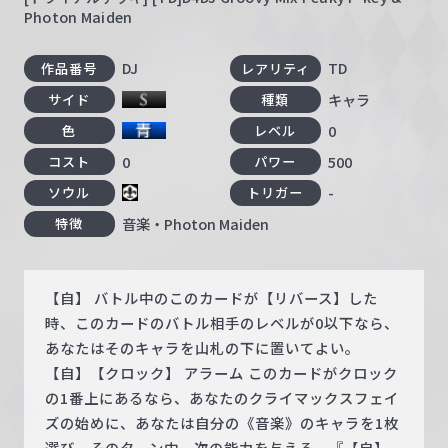
Photon Maiden
DJ
TD
作品番号
レアリティ
キャラ
サイド
種類
0
色
レベル
0
500
コスト
パワー
-
ソウル
トリガー
音楽・Photon Maiden
特徴
【自】 バトル中のこのカードが【リバース】した
時、このカードのバトル相手のレベルが0以下なら、
あなたはそのキャラを山札の下に置いてよい。
【自】【クロック】 アラーム このカードがクロック
の1番上にあるなら、あなたのクライマックスフェイ
ズの始めに、あなたは自分の《音楽》のキャラを1枚
選び、そのターン中、次の能力を与える。『【自】