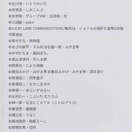
©谷川流・いとうのいぢ
©月夜涙・しおこんぶ
©水野良・グループSNE・出渕裕・左
©三田誠・pako
©LUCKY LAND COMMUNICATIONS/集英社・ジョジョの奇妙な冒険GW製
作委員会
©葵せきな・狗神煌
©あざの耕平・すみ兵 ©石踏一榮・みやま零
©井中だちま・飯田ぽち。
©恵比須清司・ぎん太郎
©鏡貴也・とよた瑣織
©春日みかげ・みやま零 ©春日みかげ・みやま零・深井涼介
©賀東招二・四季童子
©賀東招二・なかじまゆか
©神坂一・あらいずみるい
©木村心一・こぶいち むりりん
©榊一郎・なまにくＡＴＫ（ニトロプラス）
©細音啓・猫鍋蒼
©橘公司・つなこ
©築地俊彦・駒都え～じ
©柳実冬貴・切符