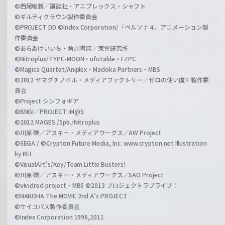
©西尾維新／講談社・アニプレックス・シャフト
©ギルティクラウン製作委員会
©PROJECT DD ©Index Corporation/「ペルソナ４」アニメーション製
作委員会
©あらゐけいいち・角川書店／東雲研究所
©Nitroplus/TYPE-MOON・ufotable・FZPC
©Magica Quartet/Aniplex・Madoka Partners・MBS
©2012 ヤマグチノボル・メディアファクトリー／ゼロの使い魔Ｆ製作委
員会
©Project シンフォギア
©BNGI／PROJECT iM@S
©2012 MAGES./5pb./Nitroplus
©川原 礫／アスキー・メディアワークス／AW Project
©SEGA / ©Crypton Future Media, Inc. www.crypton.net Illustration
by KEI
©VisualArt's/Key/Team Little Busters!
©川原 礫／アスキー・メディアワークス／SAO Project
©vividred project・MBS ©2013 プロジェクトラブライブ！
©NANOHA The MOVIE 2nd A's PROJECT
©サイコパス製作委員会
©Index Corporation 1996,2011