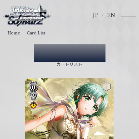
メ
ヴ
ニ
ァ
JP
EN
ュ
イ
ー
ス
Home
Card List
シ
ュ
Card List
ヴ
ァ
カードリスト
ル
ツ
｜
W
e
i
ß
S
c
h