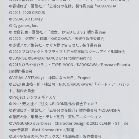
©春場ねぎ・講談社／「五等分の花嫁」製作委員会 ®KODANSHA
©2001-2020 CIRCUS
©VISUAL ARTS/Key
© Cygames, Inc.
© 宮島礼吏・講談社／「彼女、お借りします」製作委員会
©2020 夕蜜柑・狐印／KADOKAWA／防振り製作委員会
©赤坂アカ／集英社・かぐや様は告らせたい製作委員会
©2020 プロジェクトラブライブ！虹ヶ咲学園スクールアイドル同好会
©SUNRISE ©BANDAI NAMCO Entertainment Inc.
©2019 ひろやまひろし・TYPE-MOON／KADOKAWA／Prisma☆Phanta
sm製作委員会
©VISUAL ARTS/Key/「神様になった日」Project
©2020 東出祐一郎・橘公司・NOCO/KADOKAWA/「デート・ア・バレッ
ト」製作委員会
©Project シンフォギアＸＶ
© Koi・芳文社／ご注文はBLOOM製作委員会ですか？
©春場ねぎ・講談社／「五等分の花嫁∬」製作委員会 ®KODANSHA
©葦原大介／集英社・テレビ朝日・東映アニメーション
©VANGUARD overDress Character Design ©2021 CLAMP・ST de
sign:伊藤彰 illust:Kinema citrus/獣道
©理不尽な孫の手/MFブックス/「無職転生」製作委員会