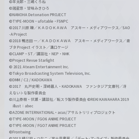
©羊太郎・三嶋くろね
©諸星悠・甘味みきひろ
©NANOHA Detonation PROJECT
©TYPE-MOON・ufotable・FSNPC
©2017 川原 礫／ＫＡＤＯＫＡＷＡ アスキー・メディアワークス／SAO
-A Project
©2018 鴨志田 一／ＫＡＤＯＫＡＷＡ アスキー・メディアワークス／青
ブタ Project イラスト／溝口ケージ
©CLAMP・ST／講談社・NEP・NHK
©Project Revue Starlight
© 2021 Ateam Entertainment Inc.
©Tokyo Broadcasting System Television, Inc.
©DMM / C2 / KADOKAWA
©2017 丸戸史明・深崎暮人・KADOKAWA ファンタジア文庫刊／冴
えない♭な製作委員会
©川上泰樹・伏瀬・講談社／転スラ製作委員会 ©REKI KAWAHARA 2019
illust：abec
©AZONE INTERNATIONAL・acus/アサルトリリィプロジェクト
©TYPE-MOON / FGO6 ANIME PROJECT
©TYPE-MOON / FGO7 ANIME PROJECT
©Frontwing
©2013 橘公司・つなこ／富士見書房／「デート･ア･ライブ」製作委員会