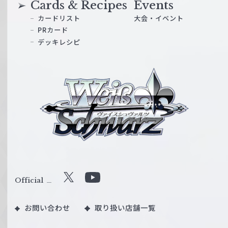
Cards & Recipes
Events
カードリスト
大会・イベント
PRカード
デッキレシピ
ヴ
ァ
イ
ス
シ
ュ
ヴ
ァ
ル
Official
X
Y
ツ
o
｜
お問い合わせ
取り扱い店舗一覧
u
W
T
e