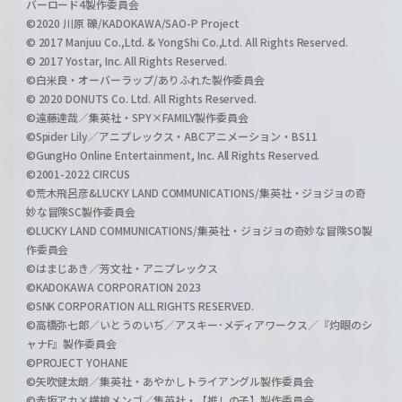
バーロード4製作委員会
©2020 川原 礫/KADOKAWA/SAO-P Project
© 2017 Manjuu Co.,Ltd. & YongShi Co.,Ltd. All Rights Reserved.
© 2017 Yostar, Inc. All Rights Reserved.
©白米良・オーバーラップ/ありふれた製作委員会
© 2020 DONUTS Co. Ltd. All Rights Reserved.
©遠藤達哉／集英社・SPY×FAMILY製作委員会
©Spider Lily／アニプレックス・ABCアニメーション・BS11
©GungHo Online Entertainment, Inc. All Rights Reserved.
©2001-2022 CIRCUS
©荒木飛呂彦&LUCKY LAND COMMUNICATIONS/集英社・ジョジョの奇
妙な冒険SC製作委員会
©LUCKY LAND COMMUNICATIONS/集英社・ジョジョの奇妙な冒険SO製
作委員会
©はまじあき／芳文社・アニプレックス
©KADOKAWA CORPORATION 2023
©SNK CORPORATION ALL RIGHTS RESERVED.
©高橋弥七郎／いとうのいぢ／アスキー･メディアワークス／『灼眼のシ
ャナF』製作委員会
©PROJECT YOHANE
©矢吹健太朗／集英社・あやかしトライアングル製作委員会
©赤坂アカ×横槍メンゴ／集英社・【推しの子】製作委員会