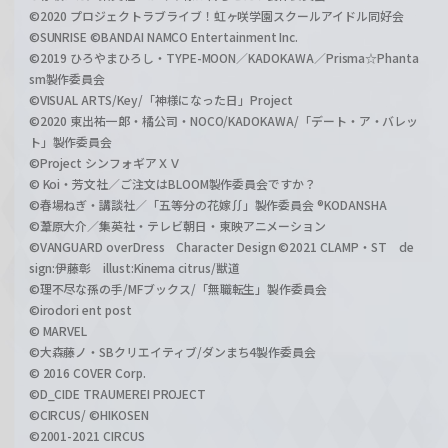
©2020 プロジェクトラブライブ！虹ヶ咲学園スクールアイドル同好会
©SUNRISE ©BANDAI NAMCO Entertainment Inc.
©2019 ひろやまひろし・TYPE-MOON／KADOKAWA／Prisma☆Phanta
sm製作委員会
©VISUAL ARTS/Key/「神様になった日」Project
©2020 東出祐一郎・橘公司・NOCO/KADOKAWA/「デート・ア・バレッ
ト」製作委員会
©Project シンフォギアＸＶ
© Koi・芳文社／ご注文はBLOOM製作委員会ですか？
©春場ねぎ・講談社／「五等分の花嫁∬」製作委員会 ®KODANSHA
©葦原大介／集英社・テレビ朝日・東映アニメーション
©VANGUARD overDress Character Design ©2021 CLAMP・ST de
sign:伊藤彰 illust:Kinema citrus/獣道
©理不尽な孫の手/MFブックス/「無職転生」製作委員会
©irodori ent post
© MARVEL
©大森藤ノ・SBクリエイティブ/ダンまち4製作委員会
© 2016 COVER Corp.
©D_CIDE TRAUMEREI PROJECT
©CIRCUS/ ©HIKOSEN
©2001-2021 CIRCUS