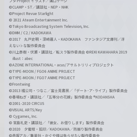
ブタ Project イラスト／溝口ケージ
©CLAMP・ST／講談社・NEP・NHK
©Project Revue Starlight
© 2021 Ateam Entertainment Inc.
©Tokyo Broadcasting System Television, Inc.
©DMM / C2 / KADOKAWA
©2017 丸戸史明・深崎暮人・KADOKAWA ファンタジア文庫刊／冴
えない♭な製作委員会
©川上泰樹・伏瀬・講談社／転スラ製作委員会 ©REKI KAWAHARA 2019
illust：abec
©AZONE INTERNATIONAL・acus/アサルトリリィプロジェクト
©TYPE-MOON / FGO6 ANIME PROJECT
©TYPE-MOON / FGO7 ANIME PROJECT
©Frontwing
©2013 橘公司・つなこ／富士見書房／「デート･ア･ライブ」製作委員会
©春場ねぎ・講談社／「五等分の花嫁」製作委員会 ®KODANSHA
©2001-2020 CIRCUS
©VISUAL ARTS/Key
© Cygames, Inc.
© 宮島礼吏・講談社／「彼女、お借りします」製作委員会
©2020 夕蜜柑・狐印／KADOKAWA／防振り製作委員会
©赤坂アカ／集英社・かぐや様は告らせたい製作委員会