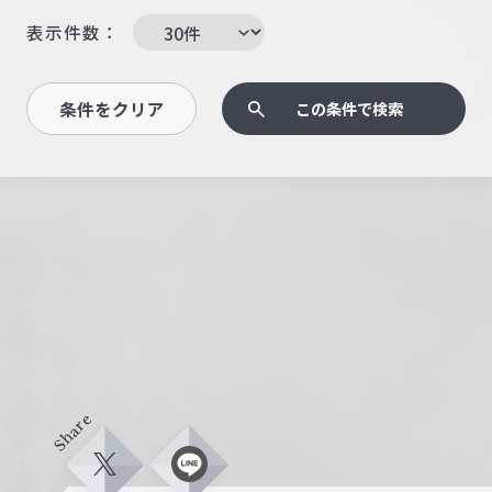
表示件数：
条件をクリア
この条件で検索
Share
X
L
i