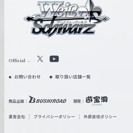
ァ
イ
ス
シ
ュ
ヴ
ァ
ル
Official
X
Y
ツ
o
｜
お問い合わせ
取り扱い店舗一覧
u
W
T
e
u
i
b
商品企画：
開発：
ß
e
S
O
運営会社
プライバシーポリシー
外部送信ポリシー
c
f
h
f
w