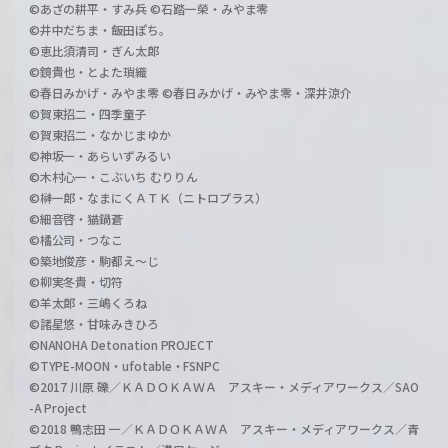
©あざの耕平・すみ兵 ©石踏一榮・みやま零
©井中だちま・飯田ぽち。
©恵比須清司・ぎん太郎
©鏡貴也・とよた瑣織
©春日みかげ・みやま零 ©春日みかげ・みやま零・深井涼介
©賀東招二・四季童子
©賀東招二・なかじまゆか
©神坂一・あらいずみるい
©木村心一・こぶいち むりりん
©榊一郎・なまにくＡＴＫ（ニトロプラス）
©細音啓・猫鍋蒼
©橘公司・つなこ
©築地俊彦・駒都え～じ
©柳実冬貴・切符
©羊太郎・三嶋くろね
©諸星悠・甘味みきひろ
©NANOHA Detonation PROJECT
©TYPE-MOON・ufotable・FSNPC
©2017 川原 礫／ＫＡＤＯＫＡＷＡ アスキー・メディアワークス／SAO
-A Project
©2018 鴨志田 一／ＫＡＤＯＫＡＷＡ アスキー・メディアワークス／青