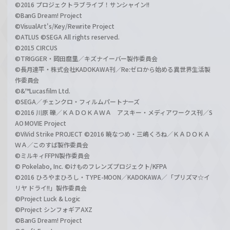
©2016 プロジェクトラブライブ！サンシャイン!!
©BanG Dream! Project
©VisualArt's/Key/Rewrite Project
©ATLUS ©SEGA All rights reserved.
©2015 CIRCUS
©TRIGGER・岡田麿里／キズナイーバー製作委員会
©長月達平・株式会社KADOKAWA刊／Re:ゼロから始める異世界生活製
作委員会
©&™Lucasfilm Ltd.
©SEGA／チェンクロ・フィルムパートナーズ
©2016 川原 礫／ＫＡＤＯＫＡＷＡ アスキー・メディアワークス刊／S
AO MOVIE Project
©ViVid Strike PROJECT ©2016 暁なつめ・三嶋くろね／ＫＡＤＯＫＡ
ＷＡ／このすば製作委員会
©ミルキィFFPN製作委員会
© Pokelabo, Inc. ©けものフレンズプロジェクト/KFPA
©2016 ひろやまひろし・TYPE-MOON／KADOKAWA／「プリズマ☆イ
リヤ ドライ!!」製作委員会
©Project Luck & Logic
©Project シンフォギアAXZ
©BanG Dream! Project