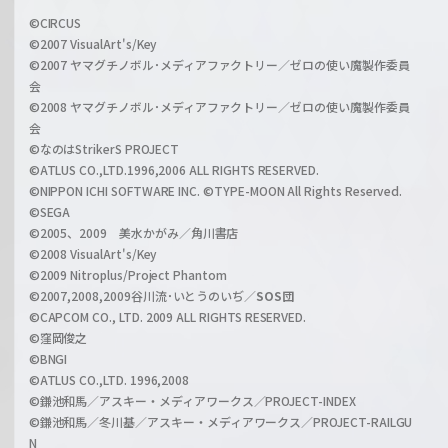
i
a
©CIRCUS
c
©2007 VisualArt's/Key
r
i
©2007 ヤマグチノボル･メディアファクトリー／ゼロの使い魔製作委員
z
会
a
©2008 ヤマグチノボル･メディアファクトリー／ゼロの使い魔製作委員
l
会
C
©なのはStrikerS PROJECT
h
©ATLUS CO.,LTD.1996,2006 ALL RIGHTS RESERVED.
a
©NIPPON ICHI SOFTWARE INC. ©TYPE-MOON All Rights Reserved.
n
©SEGA
©2005、2009 美水かがみ／角川書店
n
©2008 VisualArt's/Key
e
©2009 Nitroplus/Project Phantom
l
©2007,2008,2009谷川流･いとうのいぢ／
SOS団
©CAPCOM CO., LTD. 2009 ALL RIGHTS RESERVED.
©窪岡俊之
©BNGI
©ATLUS CO.,LTD. 1996,2008
©鎌池和馬／アスキー・メディアワークス／PROJECT-INDEX
©鎌池和馬／冬川基／アスキー・メディアワークス／PROJECT-RAILGU
N