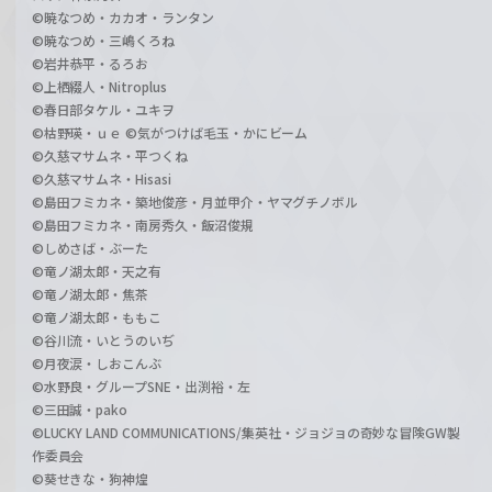
©暁なつめ・カカオ・ランタン
©暁なつめ・三嶋くろね
©岩井恭平・るろお
©上栖綴人・Nitroplus
©春日部タケル・ユキヲ
©枯野瑛・ｕｅ ©気がつけば毛玉・かにビーム
©久慈マサムネ・平つくね
©久慈マサムネ・Hisasi
©島田フミカネ・築地俊彦・月並甲介・ヤマグチノボル
©島田フミカネ・南房秀久・飯沼俊規
©しめさば・ぶーた
©竜ノ湖太郎・天之有
©竜ノ湖太郎・焦茶
©竜ノ湖太郎・ももこ
©谷川流・いとうのいぢ
©月夜涙・しおこんぶ
©水野良・グループSNE・出渕裕・左
©三田誠・pako
©LUCKY LAND COMMUNICATIONS/集英社・ジョジョの奇妙な冒険GW製
作委員会
©葵せきな・狗神煌