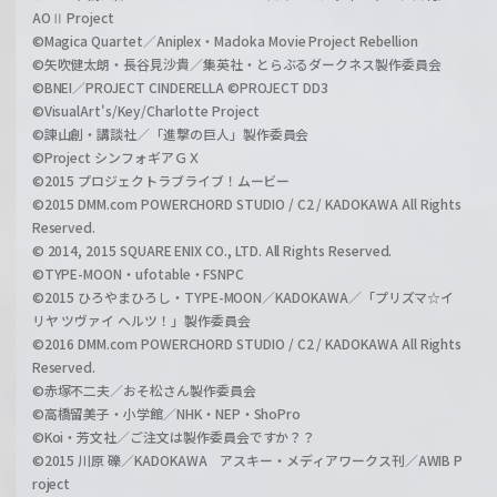
AOⅡ Project
©Magica Quartet／Aniplex・Madoka Movie Project Rebellion
©矢吹健太朗・長谷見沙貴／集英社・とらぶるダークネス製作委員会
©BNEI／PROJECT CINDERELLA ©PROJECT DD3
©VisualArt's/Key/Charlotte Project
©諫山創・講談社／「進撃の巨人」製作委員会
©Project シンフォギアＧＸ
©2015 プロジェクトラブライブ！ムービー
©2015 DMM.com POWERCHORD STUDIO / C2 / KADOKAWA All Rights
Reserved.
© 2014, 2015 SQUARE ENIX CO., LTD. All Rights Reserved.
©TYPE-MOON・ufotable・FSNPC
©2015 ひろやまひろし・TYPE-MOON／KADOKAWA／「プリズマ☆イ
リヤ ツヴァイ ヘルツ！」製作委員会
©2016 DMM.com POWERCHORD STUDIO / C2 / KADOKAWA All Rights
Reserved.
©赤塚不二夫／おそ松さん製作委員会
©高橋留美子・小学館／NHK・NEP・ShoPro
©Koi・芳文社／ご注文は製作委員会ですか？？
©2015 川原 礫／KADOKAWA アスキー・メディアワークス刊／AWIB P
roject