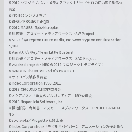
©2012 ヤマグチノボル・メディアファクトリー／ゼロの使い魔Ｆ製作委
員会
©Project シンフォギア
©BNGI／PROJECT iM@S
©2012 MAGES./5pb./Nitroplus
©川原 礫／アスキー・メディアワークス／AW Project
©SEGA / ©Crypton Future Media, Inc. www.crypton.net Illustration
by KEI
©VisualArt's/Key/Team Little Busters!
©川原 礫／アスキー・メディアワークス／SAO Project
©vividred project・MBS ©2013 プロジェクトラブライブ！
©NANOHA The MOVIE 2nd A's PROJECT
©サイコパス製作委員会
©Index Corporation 1996,2011
©2013 CIRCUS/D.C.III製作委員会
©オケアノス／「翠星のガルガンティア」製作委員会
©2013 Nippon Ichi Software, Inc.
©鎌池和馬／冬川基／アスキー・メディアワークス／PROJECT-RAILGU
N S
©sole;viola／Progetto 幻影太陽
©Index Corporation/「デビルサバイバー2」アニメーション製作委員会