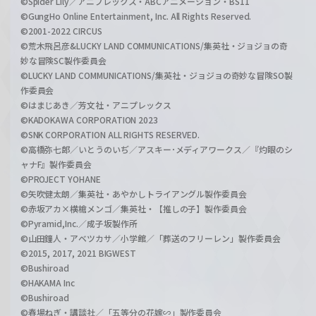
©Spider Lily／アニプレックス・ABCアニメーション・BS11
©GungHo Online Entertainment, Inc. All Rights Reserved.
©2001-2022 CIRCUS
©荒木飛呂彦&LUCKY LAND COMMUNICATIONS/集英社・ジョジョの奇
妙な冒険SC製作委員会
©LUCKY LAND COMMUNICATIONS/集英社・ジョジョの奇妙な冒険SO製
作委員会
©はまじあき／芳文社・アニプレックス
©KADOKAWA CORPORATION 2023
©SNK CORPORATION ALL RIGHTS RESERVED.
©高橋弥七郎／いとうのいぢ／アスキー･メディアワークス／『灼眼のシ
ャナF』製作委員会
©PROJECT YOHANE
©矢吹健太朗／集英社・あやかしトライアングル製作委員会
©赤坂アカ×横槍メンゴ／集英社・【推しの子】製作委員会
©Pyramid,Inc.／成子坂製作所
©山田鐘人・アベツカサ／小学館／「葬送のフリーレン」製作委員会
©2015, 2017, 2021 BIGWEST
©Bushiroad
©HAKAMA Inc
©Bushiroad
©春場ねぎ・講談社／「五等分の花嫁∽」製作委員会