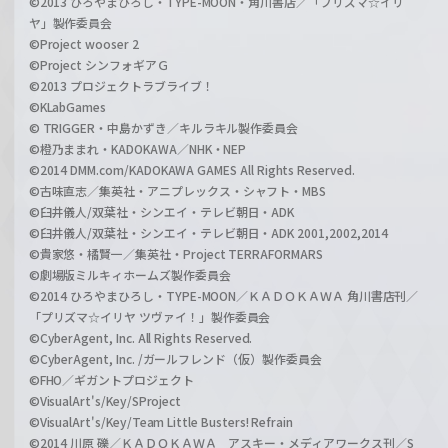
©2013 ひろやまひろし・TYPE-MOON・角川書店／「プリズマ☆イリ
ヤ」製作委員会
©Project wooser 2
©Project シンフォギアＧ
©2013 プロジェクトラブライブ！
©KLabGames
© TRIGGER・中島かずき／キルラキル製作委員会
©橙乃ままれ・KADOKAWA／NHK・NEP
©2014 DMM.com/KADOKAWA GAMES All Rights Reserved.
©古味直志／集英社・アニプレックス・シャフト・MBS
©臼井儀人/双葉社・シンエイ・テレビ朝日・ADK
©臼井儀人/双葉社・シンエイ・テレビ朝日・ADK 2001,2002,2014
©貴家悠・橘賢一／集英社・Project TERRAFORMARS
©劇場版ミルキィホームズ製作委員会
©2014 ひろやまひろし・TYPE-MOON／ＫＡＤＯＫＡＷＡ 角川書店刊／
「プリズマ☆イリヤ ツヴァイ！」製作委員会
©CyberAgent, Inc. All Rights Reserved.
©CyberAgent, Inc. /ガールフレンド（仮）製作委員会
©FHO／ギガントプロジェクト
©VisualArt's/Key/SProject
©VisualArt's/Key/Team Little Busters! Refrain
©2014 川原 礫／ＫＡＤＯＫＡＷＡ アスキー・メディアワークス刊／S