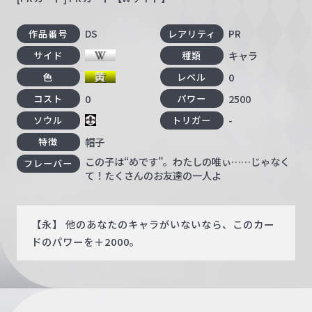
DS
PR
作品番号
レアリティ
キャラ
サイド
種類
0
色
レベル
0
2500
コスト
パワー
-
ソウル
トリガー
帽子
特徴
この子は“めです”。わたしの唯ぃ……じゃなく
フレーバー
て！たくさんのお友達の一人よ
【永】 他のあなたのキャラがいないなら、このカー
ドのパワーを＋2000。