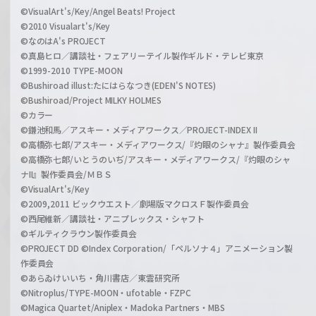
©VisualArt's/Key/Angel Beats! Project
©2010 Visualart's/Key
©なのはA's PROJECT
©真島ヒロ／講談社・フェアリーテイル製作ギルド・テレビ東京
©1999-2010 TYPE-MOON
©Bushiroad illust:たにはらなつき(EDEN'S NOTES)
©Bushiroad/Project MILKY HOLMES
©カラー
©鎌池和馬／アスキー・メディアワークス／PROJECT-INDEX II
©高橋弥七郎/アスキー・メディアワークス/『灼眼のシャナ』製作委員会
©高橋弥七郎/いとうのいぢ/アスキー・メディアワークス/『灼眼のシャ
ナII』製作委員会/ＭＢＳ
©VisualArt's/Key
©2009,2011 ビックウエスト／劇場版マクロスＦ製作委員会
©西尾維新／講談社・アニプレックス・シャフト
©ギルティクラウン製作委員会
©PROJECT DD ©Index Corporation/「ペルソナ４」アニメーション製
作委員会
©あらゐけいいち・角川書店／東雲研究所
©Nitroplus/TYPE-MOON・ufotable・FZPC
©Magica Quartet/Aniplex・Madoka Partners・MBS