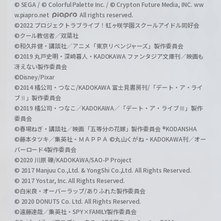
© SEGA / © Colorful Palette Inc. / © Crypton Future Media, INC. ww
w.piapro.net
All rights reserved.
©2022 プロジェクトラブライブ！虹ヶ咲学園スクールアイドル同好会
©クール教信者／双葉社
©和久井健・講談社／アニメ「東京リベンジャーズ」製作委員会
©2019 丸戸史明・深崎暮人・KADOKAWA ファンタジア文庫刊／映画も
冴えない製作委員会
©Disney/Pixar
©2014 橘公司・つなこ/KADOKAWA 富士見書房刊/「デート・ア・ライ
ブⅡ」製作委員会
©2019 橘公司・つなこ／KADOKAWA／「デート・ア・ライブⅢ」製作
委員会
©春場ねぎ・講談社／映画「五等分の花嫁」製作委員会 ®KODANSHA
©藤本タツキ／集英社・ＭＡＰＰＡ ©丸山くがね・KADOKAWA刊／オー
バーロード4製作委員会
©2020 川原 礫/KADOKAWA/SAO-P Project
© 2017 Manjuu Co.,Ltd. & YongShi Co.,Ltd. All Rights Reserved.
© 2017 Yostar, Inc. All Rights Reserved.
©白米良・オーバーラップ/ありふれた製作委員会
© 2020 DONUTS Co. Ltd. All Rights Reserved.
©遠藤達哉／集英社・SPY×FAMILY製作委員会