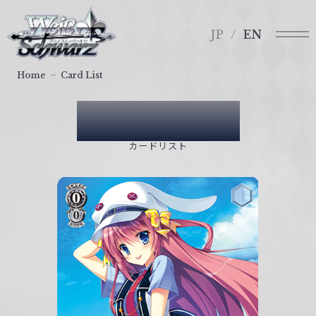
メ
ヴ
ニ
ァ
JP
EN
ュ
イ
ー
ス
Home
Card List
シ
ュ
Card List
ヴ
ァ
カードリスト
ル
ツ
｜
W
e
i
ß
S
c
h