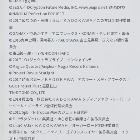
©Craft Egg Inc.
©SEGA／ ©Crypton Future Media, INC. www.piapro.net
©NANOHA Reflection PROJECT
©2017 暁なつめ・三嶋くろね／ＫＡＤＯＫＡＷＡ／このすば２製作委員
会
©GAINAX・中島かずき／アニプレックス・KONAMI・テレビ東京・電通
©2015丸戸史明・深崎暮人・KADOKAWA 富士見書房／冴えない製作委
員会
©東出祐一郎・TYPE-MOON / FAPC
©2017 プロジェクトラブライブ！サンシャイン!!
©Magica Quartet/Aniplex・Magia Record Partners
©Project Revue Starlight
©2017 時雨沢恵一／ＫＡＤＯＫＡＷＡ アスキー・メディアワークス／
GGO Project illust.黒星紅白
TM ©TOHO CO., LTD.
©2014 榎宮祐・株式会社ＫＡＤＯＫＡＷＡ メディアファクトリー刊／ノ
ーゲーム・ノーライフ全権代理委員会
©2011 5pb.／Nitroplus 未来ガジェット研究所
©ミウラタダヒロ／集英社・ゆらぎ荘の幽奈さん製作委員会
©丸山くがね・ＫＡＤＯＫＡＷＡ刊／オーバーロード2製作委員会
©蝸牛くも・SBクリエイティブ／ゴブリンスレイヤー製作委員会 イラ
スト／神奈月昇