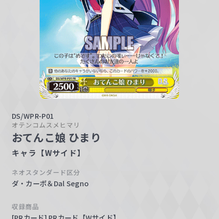
w
a
r
z
DS/WPR-P01
オテンコムスメヒマリ
おてんこ娘 ひまり
キャラ【Wサイド】
ネオスタンダード区分
ダ・カーポ＆Dal Segno
収録商品
[PRカード] PRカード【Wサイド】