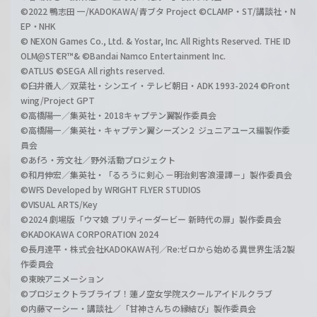
©2022 鴨志田 一/KADOKAWA/青ブタ Project ©CLAMP・ST/講談社・N
EP・NHK
© NEXON Games Co., Ltd. & Yostar, Inc. All Rights Reserved. THE ID
OLM@STER™& ©Bandai Namco Entertainment Inc.
©ATLUS ©SEGA All rights reserved.
©臼井儀人／双葉社・シンエイ・テレビ朝日・ADK 1993-2024 ©Front
wing/Project GPT
©高橋陽一／集英社・2018キャプテン翼製作委員会
©高橋陽一／集英社・キャプテン翼シーズン２ ジュニアユース編製作委
員会
©あfろ・芳文社／野外活動プロジェクト
©和月伸宏／集英社・「るろうに剣心 －明治剣客浪漫譚－」製作委員会
©WFS Developed by WRIGHT FLYER STUDIOS
©VISUAL ARTS/Key
©2024 劇場版「ウマ娘 プリティーダービー 新時代の扉」製作委員会
©KADOKAWA CORPORATION 2024
©長月達平・株式会社KADOKAWA刊／Re:ゼロから始める異世界生活2製
作委員会
©東映アニメーション
©プロジェクトラブライブ！蓮ノ空女学院スクールアイドルクラブ
©内藤マーシー・講談社／「甘神さんちの縁結び」製作委員会