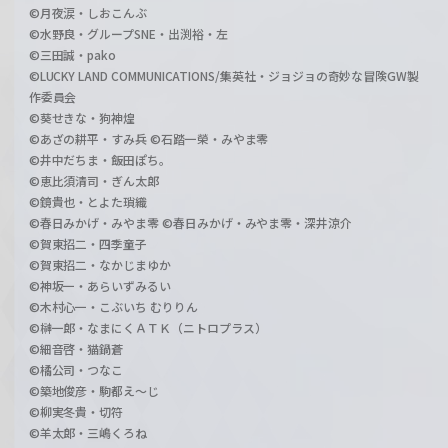
©月夜涙・しおこんぶ
©水野良・グループSNE・出渕裕・左
©三田誠・pako
©LUCKY LAND COMMUNICATIONS/集英社・ジョジョの奇妙な冒険GW製
作委員会
©葵せきな・狗神煌
©あざの耕平・すみ兵 ©石踏一榮・みやま零
©井中だちま・飯田ぽち。
©恵比須清司・ぎん太郎
©鏡貴也・とよた瑣織
©春日みかげ・みやま零 ©春日みかげ・みやま零・深井涼介
©賀東招二・四季童子
©賀東招二・なかじまゆか
©神坂一・あらいずみるい
©木村心一・こぶいち むりりん
©榊一郎・なまにくＡＴＫ（ニトロプラス）
©細音啓・猫鍋蒼
©橘公司・つなこ
©築地俊彦・駒都え～じ
©柳実冬貴・切符
©羊太郎・三嶋くろね