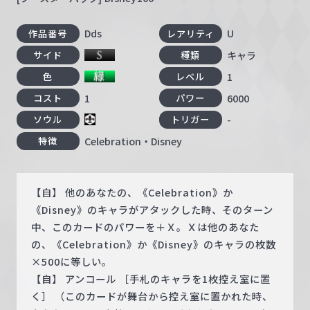
Dds
U
作品番号
レアリティ
キャラ
サイド
種類
1
色
レベル
1
6000
コスト
パワー
-
ソウル
トリガー
Celebration・Disney
特徴
【自】 他のあなたの、《Celebration》か
《Disney》のキャラがアタックした時、そのターン
中、このカードのパワーを＋Ｘ。Ｘは他のあなた
の、《Celebration》か《Disney》のキャラの枚数
×500に等しい。
【自】 アンコール ［手札のキャラを1枚控え室に置
く］ （このカードが舞台から控え室に置かれた時、