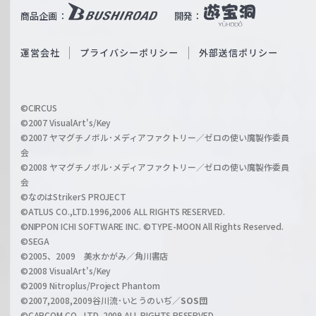
i
b
商品企画：
開発：
ß
e
S
O
運営会社
プライバシーポリシー
外部送信ポリシー
c
f
h
f
w
i
a
©CIRCUS
c
©2007 VisualArt's/Key
r
i
©2007 ヤマグチノボル･メディアファクトリー／ゼロの使い魔製作委員
z
会
a
©2008 ヤマグチノボル･メディアファクトリー／ゼロの使い魔製作委員
l
会
C
©なのはStrikerS PROJECT
h
©ATLUS CO.,LTD.1996,2006 ALL RIGHTS RESERVED.
a
©NIPPON ICHI SOFTWARE INC. ©TYPE-MOON All Rights Reserved.
n
©SEGA
©2005、2009 美水かがみ／角川書店
n
©2008 VisualArt's/Key
e
©2009 Nitroplus/Project Phantom
l
©2007,2008,2009谷川流･いとうのいぢ／
SOS団
©CAPCOM CO., LTD. 2009 ALL RIGHTS RESERVED.