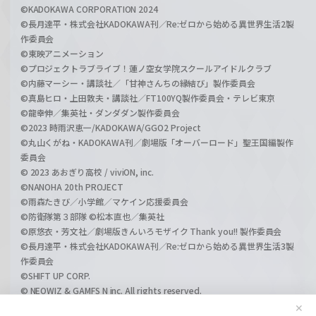
©KADOKAWA CORPORATION 2024
©長月達平・株式会社KADOKAWA刊／Re:ゼロから始める異世界生活2製
作委員会
©東映アニメーション
©プロジェクトラブライブ！蓮ノ空女学院スクールアイドルクラブ
©内藤マーシー・講談社／「甘神さんちの縁結び」製作委員会
©真島ヒロ・上田敦夫・講談社／FT100YQ製作委員会・テレビ東京
©龍幸伸／集英社・ダンダダン製作委員会
©2023 時雨沢恵一/KADOKAWA/GGO2 Project
©丸山くがね・KADOKAWA刊／劇場版「オーバーロード」聖王国編製作
委員会
© 2023 あおぎり高校 / viviON, inc.
©NANOHA 20th PROJECT
©雨森たきび／小学館／マケイン応援委員会
©防衛隊第３部隊 ©松本直也／集英社
©原悠衣・芳文社／劇場版きんいろモザイク Thank you!! 製作委員会
©長月達平・株式会社KADOKAWA刊／Re:ゼロから始める異世界生活3製
作委員会
©SHIFT UP CORP.
© NEOWIZ & GAMFS N inc. All rights reserved.
©ATLUS. ©SEGA.
✕