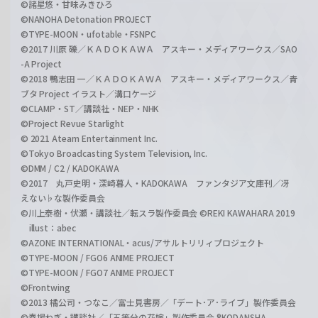
©諸星悠・甘味みきひろ
©NANOHA Detonation PROJECT
©TYPE-MOON・ufotable・FSNPC
©2017 川原 礫／ＫＡＤＯＫＡＷＡ アスキー・メディアワークス／SAO
-A Project
©2018 鴨志田 一／ＫＡＤＯＫＡＷＡ アスキー・メディアワークス／青
ブタ Project イラスト／溝口ケージ
©CLAMP・ST／講談社・NEP・NHK
©Project Revue Starlight
© 2021 Ateam Entertainment Inc.
©Tokyo Broadcasting System Television, Inc.
©DMM / C2 / KADOKAWA
©2017 丸戸史明・深崎暮人・KADOKAWA ファンタジア文庫刊／冴
えない♭な製作委員会
©川上泰樹・伏瀬・講談社／転スラ製作委員会 ©REKI KAWAHARA 2019
illust：abec
©AZONE INTERNATIONAL・acus/アサルトリリィプロジェクト
©TYPE-MOON / FGO6 ANIME PROJECT
©TYPE-MOON / FGO7 ANIME PROJECT
©Frontwing
©2013 橘公司・つなこ／富士見書房／「デート･ア･ライブ」製作委員会
©春場ねぎ・講談社／「五等分の花嫁」製作委員会 ®KODANSHA