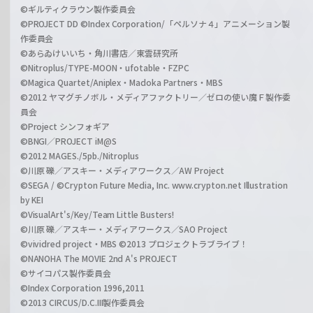
©ギルティクラウン製作委員会
©PROJECT DD ©Index Corporation/「ペルソナ４」アニメーション製
作委員会
©あらゐけいいち・角川書店／東雲研究所
©Nitroplus/TYPE-MOON・ufotable・FZPC
©Magica Quartet/Aniplex・Madoka Partners・MBS
©2012 ヤマグチノボル・メディアファクトリー／ゼロの使い魔Ｆ製作委
員会
©Project シンフォギア
©BNGI／PROJECT iM@S
©2012 MAGES./5pb./Nitroplus
©川原 礫／アスキー・メディアワークス／AW Project
©SEGA / ©Crypton Future Media, Inc. www.crypton.net Illustration
by KEI
©VisualArt's/Key/Team Little Busters!
©川原 礫／アスキー・メディアワークス／SAO Project
©vividred project・MBS ©2013 プロジェクトラブライブ！
©NANOHA The MOVIE 2nd A's PROJECT
©サイコパス製作委員会
©Index Corporation 1996,2011
©2013 CIRCUS/D.C.III製作委員会