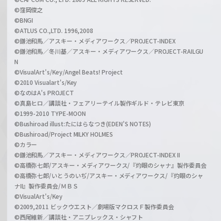
©窪岡俊之
©BNGI
©ATLUS CO.,LTD. 1996,2008
©鎌池和馬／アスキー・メディアワークス／PROJECT-INDEX
©鎌池和馬／冬川基／アスキー・メディアワークス／PROJECT-RAILGU
N
©VisualArt's/Key/Angel Beats! Project
©2010 Visualart's/Key
©なのはA's PROJECT
©真島ヒロ／講談社・フェアリーテイル製作ギルド・テレビ東京
©1999-2010 TYPE-MOON
©Bushiroad illust:たにはらなつき(EDEN'S NOTES)
©Bushiroad/Project MILKY HOLMES
©カラー
©鎌池和馬／アスキー・メディアワークス／PROJECT-INDEX II
©高橋弥七郎/アスキー・メディアワークス/『灼眼のシャナ』製作委員会
©高橋弥七郎/いとうのいぢ/アスキー・メディアワークス/『灼眼のシャ
ナII』製作委員会/ＭＢＳ
©VisualArt's/Key
©2009,2011 ビックウエスト／劇場版マクロスＦ製作委員会
©西尾維新／講談社・アニプレックス・シャフト