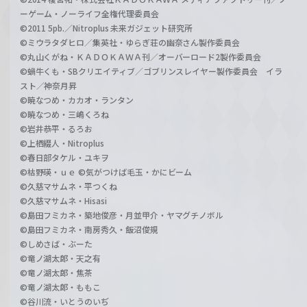
ーゲーム・ノーライフ全権代理委員会
©2011 5pb.／Nitroplus 未来ガジェット研究所
©ミウラタダヒロ／集英社・ゆらぎ荘の幽奈さん製作委員会
©丸山くがね・ＫＡＤＯＫＡＷＡ刊／オーバーロード2製作委員会
©蝸牛くも・SBクリエイティブ／ゴブリンスレイヤー製作委員会 イラ
スト／神奈月昇
©暁なつめ・カカオ・ランタン
©暁なつめ・三嶋くろね
©岩井恭平・るろお
©上栖綴人・Nitroplus
©春日部タケル・ユキヲ
©枯野瑛・ｕｅ ©気がつけば毛玉・かにビーム
©久慈マサムネ・平つくね
©久慈マサムネ・Hisasi
©島田フミカネ・築地俊彦・月並甲介・ヤマグチノボル
©島田フミカネ・南房秀久・飯沼俊規
©しめさば・ぶーた
©竜ノ湖太郎・天之有
©竜ノ湖太郎・焦茶
©竜ノ湖太郎・ももこ
©谷川流・いとうのいぢ