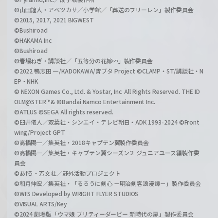
©山田鐘人・アベツカサ／小学館／「葬送のフリーレン」製作委員会
©2015, 2017, 2021 BIGWEST
©Bushiroad
©HAKAMA Inc
©Bushiroad
©春場ねぎ・講談社／「五等分の花嫁∽」製作委員会
©2022 鴨志田 一/KADOKAWA/青ブタ Project ©CLAMP・ST/講談社・N
EP・NHK
© NEXON Games Co., Ltd. & Yostar, Inc. All Rights Reserved. THE ID
OLM@STER™& ©Bandai Namco Entertainment Inc.
©ATLUS ©SEGA All rights reserved.
©臼井儀人／双葉社・シンエイ・テレビ朝日・ADK 1993-2024 ©Front
wing/Project GPT
©高橋陽一／集英社・2018キャプテン翼製作委員会
©高橋陽一／集英社・キャプテン翼シーズン２ ジュニアユース編製作委
員会
©あfろ・芳文社／野外活動プロジェクト
©和月伸宏／集英社・「るろうに剣心 －明治剣客浪漫譚－」製作委員会
©WFS Developed by WRIGHT FLYER STUDIOS
©VISUAL ARTS/Key
©2024 劇場版「ウマ娘 プリティーダービー 新時代の扉」製作委員会