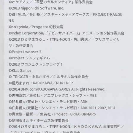
©オケアノス／「翠星のガルガンティア」製作委員会
©2013 Nippon Ichi Software, Inc.
©鎌池和馬／冬川基／アスキー・メディアワークス／PROJECT-RAILGU
N S
©sole;viola／Progetto 幻影太陽
©Index Corporation/「デビルサバイバー2」アニメーション製作委員会
©2013 ひろやまひろし・TYPE-MOON・角川書店／「プリズマ☆イリ
ヤ」製作委員会
©Project wooser 2
©Project シンフォギアＧ
©2013 プロジェクトラブライブ！
©KLabGames
© TRIGGER・中島かずき／キルラキル製作委員会
©橙乃ままれ・KADOKAWA／NHK・NEP
©2014 DMM.com/KADOKAWA GAMES All Rights Reserved.
©古味直志／集英社・アニプレックス・シャフト・MBS
©臼井儀人/双葉社・シンエイ・テレビ朝日・ADK
©臼井儀人/双葉社・シンエイ・テレビ朝日・ADK 2001,2002,2014
©貴家悠・橘賢一／集英社・Project TERRAFORMARS
©劇場版ミルキィホームズ製作委員会
©2014 ひろやまひろし・TYPE-MOON／ＫＡＤＯＫＡＷＡ 角川書店刊／
「プリズマ☆イリヤ ツヴァイ！」製作委員会