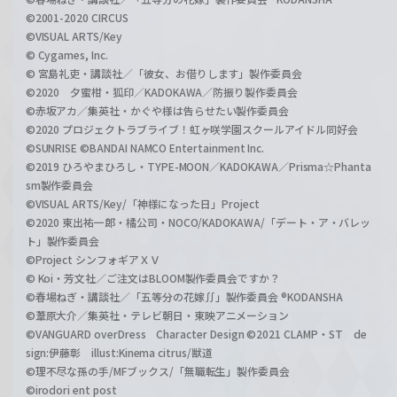
©2001-2020 CIRCUS
©VISUAL ARTS/Key
© Cygames, Inc.
© 宮島礼吏・講談社／「彼女、お借りします」製作委員会
©2020 夕蜜柑・狐印／KADOKAWA／防振り製作委員会
©赤坂アカ／集英社・かぐや様は告らせたい製作委員会
©2020 プロジェクトラブライブ！虹ヶ咲学園スクールアイドル同好会
©SUNRISE ©BANDAI NAMCO Entertainment Inc.
©2019 ひろやまひろし・TYPE-MOON／KADOKAWA／Prisma☆Phanta
sm製作委員会
©VISUAL ARTS/Key/「神様になった日」Project
©2020 東出祐一郎・橘公司・NOCO/KADOKAWA/「デート・ア・バレッ
ト」製作委員会
©Project シンフォギアＸＶ
© Koi・芳文社／ご注文はBLOOM製作委員会ですか？
©春場ねぎ・講談社／「五等分の花嫁∬」製作委員会 ®KODANSHA
©葦原大介／集英社・テレビ朝日・東映アニメーション
©VANGUARD overDress Character Design ©2021 CLAMP・ST de
sign:伊藤彰 illust:Kinema citrus/獣道
©理不尽な孫の手/MFブックス/「無職転生」製作委員会
©irodori ent post