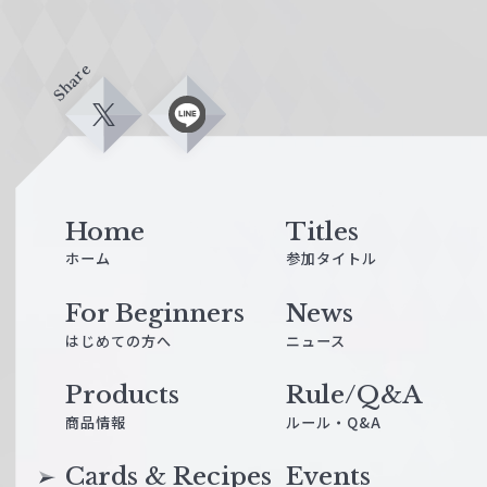
Share
X
L
i
n
e
Home
Titles
ホーム
参加タイトル
For Beginners
News
はじめての方へ
ニュース
Products
Rule/Q&A
商品情報
ルール・Q&A
Cards & Recipes
Events