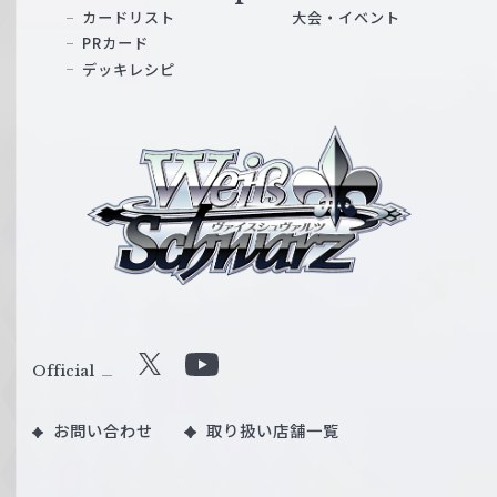
カードリスト
大会・イベント
PRカード
デッキレシピ
ヴ
ァ
イ
ス
シ
ュ
ヴ
ァ
ル
Official
X
Y
ツ
o
｜
お問い合わせ
取り扱い店舗一覧
u
W
T
e
u