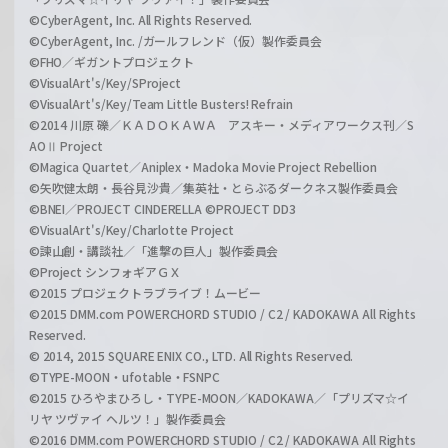
©CyberAgent, Inc. All Rights Reserved.
©CyberAgent, Inc. /ガールフレンド（仮）製作委員会
©FHO／ギガントプロジェクト
©VisualArt's/Key/SProject
©VisualArt's/Key/Team Little Busters! Refrain
©2014 川原 礫／ＫＡＤＯＫＡＷＡ アスキー・メディアワークス刊／S
AOⅡ Project
©Magica Quartet／Aniplex・Madoka Movie Project Rebellion
©矢吹健太朗・長谷見沙貴／集英社・とらぶるダークネス製作委員会
©BNEI／PROJECT CINDERELLA ©PROJECT DD3
©VisualArt's/Key/Charlotte Project
©諫山創・講談社／「進撃の巨人」製作委員会
©Project シンフォギアＧＸ
©2015 プロジェクトラブライブ！ムービー
©2015 DMM.com POWERCHORD STUDIO / C2 / KADOKAWA All Rights
Reserved.
© 2014, 2015 SQUARE ENIX CO., LTD. All Rights Reserved.
©TYPE-MOON・ufotable・FSNPC
©2015 ひろやまひろし・TYPE-MOON／KADOKAWA／「プリズマ☆イ
リヤ ツヴァイ ヘルツ！」製作委員会
©2016 DMM.com POWERCHORD STUDIO / C2 / KADOKAWA All Rights