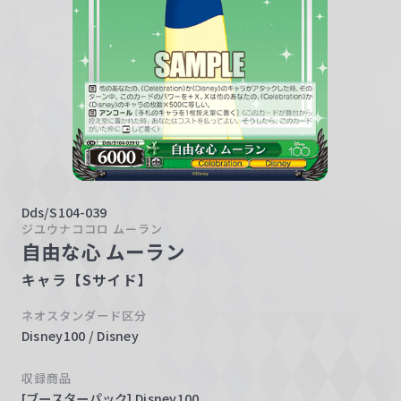
w
a
r
z
Dds/S104-039
ジユウナココロ ムーラン
自由な心 ムーラン
キャラ【Sサイド】
ネオスタンダード区分
Disney100 / Disney
収録商品
[ブースターパック] Disney100