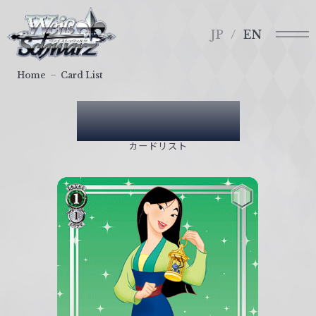
メ
ヴ
ニ
ァ
JP
EN
ュ
イ
ー
ス
Home
Card List
シ
ュ
Card List
ヴ
ァ
カードリスト
ル
ツ
｜
W
e
i
ß
S
c
h