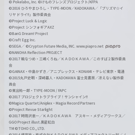
© Pokelabo, Inc. ©けものフレンズプロジェクト/KFPA
©2016 ひろやまひろし・TYPE-MOON／KADOKAWA／「プリズマ☆イ
リヤ ドライ!!」製作委員会
©Project Luck & Logic
©Project シンフォギアAXZ
©BanG Dream! Project
©Craft Egg Inc.
©SEGA／ ©Crypton Future Media, INC. www.piapro.net
©NANOHA Reflection PROJECT
©2017 暁なつめ・三嶋くろね／ＫＡＤＯＫＡＷＡ／このすば２製作委員
会
©GAINAX・中島かずき／アニプレックス・KONAMI・テレビ東京・電通
©2015丸戸史明・深崎暮人・KADOKAWA 富士見書房／冴えない製作委
員会
©東出祐一郎・TYPE-MOON / FAPC
©2017 プロジェクトラブライブ！サンシャイン!!
©Magica Quartet/Aniplex・Magia Record Partners
©Project Revue Starlight
©2017 時雨沢恵一／ＫＡＤＯＫＡＷＡ アスキー・メディアワークス／
GGO Project illust.黒星紅白
TM ©TOHO CO., LTD.
©2014 榎宮祐・株式会社ＫＡＤＯＫＡＷＡ メディアファクトリー刊／ノ