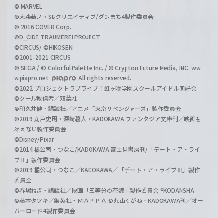
© MARVEL
©大森藤ノ・SBクリエイティブ/ダンまち4製作委員会
© 2016 COVER Corp.
©D_CIDE TRAUMEREI PROJECT
©CIRCUS/ ©HIKOSEN
©2001-2021 CIRCUS
© SEGA / © Colorful Palette Inc. / © Crypton Future Media, INC. ww
w.piapro.net
All rights reserved.
©2022 プロジェクトラブライブ！虹ヶ咲学園スクールアイドル同好会
©クール教信者／双葉社
©和久井健・講談社／アニメ「東京リベンジャーズ」製作委員会
©2019 丸戸史明・深崎暮人・KADOKAWA ファンタジア文庫刊／映画も
冴えない製作委員会
©Disney/Pixar
©2014 橘公司・つなこ/KADOKAWA 富士見書房刊/「デート・ア・ライ
ブⅡ」製作委員会
©2019 橘公司・つなこ／KADOKAWA／「デート・ア・ライブⅢ」製作
委員会
©春場ねぎ・講談社／映画「五等分の花嫁」製作委員会 ®KODANSHA
©藤本タツキ／集英社・ＭＡＰＰＡ ©丸山くがね・KADOKAWA刊／オー
バーロード4製作委員会