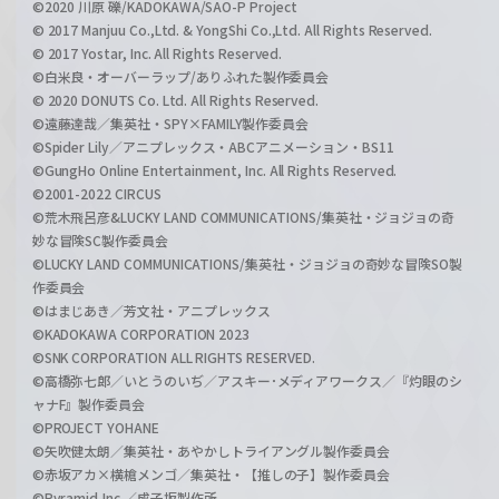
©2020 川原 礫/KADOKAWA/SAO-P Project
© 2017 Manjuu Co.,Ltd. & YongShi Co.,Ltd. All Rights Reserved.
© 2017 Yostar, Inc. All Rights Reserved.
©白米良・オーバーラップ/ありふれた製作委員会
© 2020 DONUTS Co. Ltd. All Rights Reserved.
©遠藤達哉／集英社・SPY×FAMILY製作委員会
©Spider Lily／アニプレックス・ABCアニメーション・BS11
©GungHo Online Entertainment, Inc. All Rights Reserved.
©2001-2022 CIRCUS
©荒木飛呂彦&LUCKY LAND COMMUNICATIONS/集英社・ジョジョの奇
妙な冒険SC製作委員会
©LUCKY LAND COMMUNICATIONS/集英社・ジョジョの奇妙な冒険SO製
作委員会
©はまじあき／芳文社・アニプレックス
©KADOKAWA CORPORATION 2023
©SNK CORPORATION ALL RIGHTS RESERVED.
©高橋弥七郎／いとうのいぢ／アスキー･メディアワークス／『灼眼のシ
ャナF』製作委員会
©PROJECT YOHANE
©矢吹健太朗／集英社・あやかしトライアングル製作委員会
©赤坂アカ×横槍メンゴ／集英社・【推しの子】製作委員会
©Pyramid,Inc.／成子坂製作所