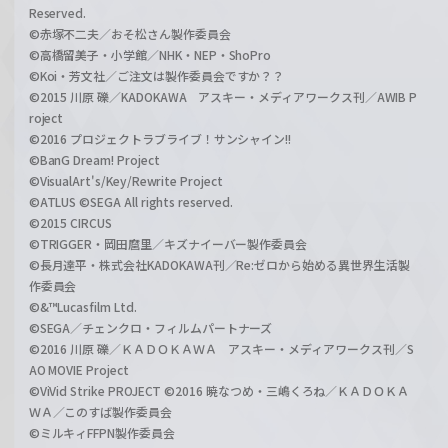
Reserved.
©赤塚不二夫／おそ松さん製作委員会
©高橋留美子・小学館／NHK・NEP・ShoPro
©Koi・芳文社／ご注文は製作委員会ですか？？
©2015 川原 礫／KADOKAWA アスキー・メディアワークス刊／AWIB P
roject
©2016 プロジェクトラブライブ！サンシャイン!!
©BanG Dream! Project
©VisualArt's/Key/Rewrite Project
©ATLUS ©SEGA All rights reserved.
©2015 CIRCUS
©TRIGGER・岡田麿里／キズナイーバー製作委員会
©長月達平・株式会社KADOKAWA刊／Re:ゼロから始める異世界生活製
作委員会
©&™Lucasfilm Ltd.
©SEGA／チェンクロ・フィルムパートナーズ
©2016 川原 礫／ＫＡＤＯＫＡＷＡ アスキー・メディアワークス刊／S
AO MOVIE Project
©ViVid Strike PROJECT ©2016 暁なつめ・三嶋くろね／ＫＡＤＯＫＡ
ＷＡ／このすば製作委員会
©ミルキィFFPN製作委員会