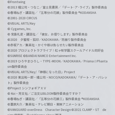
©Frontwing
©2013 橘公司・つなこ／富士見書房／「デート･ア･ライブ」製作委員会
©春場ねぎ・講談社／「五等分の花嫁」製作委員会 ®KODANSHA
©2001-2020 CIRCUS
©VISUAL ARTS/Key
© Cygames, Inc.
© 宮島礼吏・講談社／「彼女、お借りします」製作委員会
©2020 夕蜜柑・狐印／KADOKAWA／防振り製作委員会
©赤坂アカ／集英社・かぐや様は告らせたい製作委員会
©2020 プロジェクトラブライブ！虹ヶ咲学園スクールアイドル同好会
©SUNRISE ©BANDAI NAMCO Entertainment Inc.
©2019 ひろやまひろし・TYPE-MOON／KADOKAWA／Prisma☆Phanta
sm製作委員会
©VISUAL ARTS/Key/「神様になった日」Project
©2020 東出祐一郎・橘公司・NOCO/KADOKAWA/「デート・ア・バレッ
ト」製作委員会
©Project シンフォギアＸＶ
© Koi・芳文社／ご注文はBLOOM製作委員会ですか？
©春場ねぎ・講談社／「五等分の花嫁∬」製作委員会 ®KODANSHA
©葦原大介／集英社・テレビ朝日・東映アニメーション
©VANGUARD overDress Character Design ©2021 CLAMP・ST de
sign:伊藤彰 illust:Kinema citrus/獣道