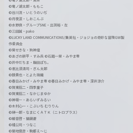
©竜ノ湖太郎・ももこ
©谷川流・いとうのいぢ
©月夜涙・しおこんぶ
©水野良・グループSNE・出渕裕・左
©三田誠・pako
©LUCKY LAND COMMUNICATIONS/集英社・ジョジョの奇妙な冒険GW製
作委員会
©葵せきな・狗神煌
©あざの耕平・すみ兵 ©石踏一榮・みやま零
©井中だちま・飯田ぽち。
©恵比須清司・ぎん太郎
©鏡貴也・とよた瑣織
©春日みかげ・みやま零 ©春日みかげ・みやま零・深井涼介
©賀東招二・四季童子
©賀東招二・なかじまゆか
©神坂一・あらいずみるい
©木村心一・こぶいち むりりん
©榊一郎・なまにくＡＴＫ（ニトロプラス）
©細音啓・猫鍋蒼
©橘公司・つなこ
©築地俊彦・駒都え～じ