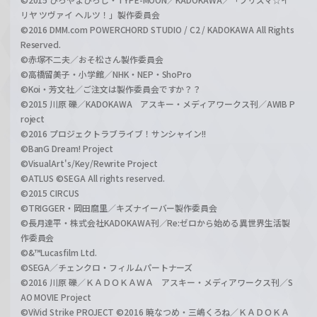
リヤ ツヴァイ ヘルツ！」製作委員会
©2016 DMM.com POWERCHORD STUDIO / C2 / KADOKAWA All Rights
Reserved.
©赤塚不二夫／おそ松さん製作委員会
©高橋留美子・小学館／NHK・NEP・ShoPro
©Koi・芳文社／ご注文は製作委員会ですか？？
©2015 川原 礫／KADOKAWA アスキー・メディアワークス刊／AWIB P
roject
©2016 プロジェクトラブライブ！サンシャイン!!
©BanG Dream! Project
©VisualArt's/Key/Rewrite Project
©ATLUS ©SEGA All rights reserved.
©2015 CIRCUS
©TRIGGER・岡田麿里／キズナイーバー製作委員会
©長月達平・株式会社KADOKAWA刊／Re:ゼロから始める異世界生活製
作委員会
©&™Lucasfilm Ltd.
©SEGA／チェンクロ・フィルムパートナーズ
©2016 川原 礫／ＫＡＤＯＫＡＷＡ アスキー・メディアワークス刊／S
AO MOVIE Project
©ViVid Strike PROJECT ©2016 暁なつめ・三嶋くろね／ＫＡＤＯＫＡ