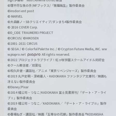
©理不尽な孫の手/MFブックス/「無職転生」製作委員会
©irodori ent post
© MARVEL
©大森藤ノ・SBクリエイティブ/ダンまち4製作委員会
© 2016 COVER Corp.
©D_CIDE TRAUMEREI PROJECT
©CIRCUS/ ©HIKOSEN
©2001-2021 CIRCUS
© SEGA / © Colorful Palette Inc. / © Crypton Future Media, INC. ww
w.piapro.net
All rights reserved.
©2022 プロジェクトラブライブ！虹ヶ咲学園スクールアイドル同好会
©クール教信者／双葉社
©和久井健・講談社／アニメ「東京リベンジャーズ」製作委員会
©2019 丸戸史明・深崎暮人・KADOKAWA ファンタジア文庫刊／映画も
冴えない製作委員会
©Disney/Pixar
©2014 橘公司・つなこ/KADOKAWA 富士見書房刊/「デート・ア・ライ
ブⅡ」製作委員会
©2019 橘公司・つなこ／KADOKAWA／「デート・ア・ライブⅢ」製作
委員会
©春場ねぎ・講談社／映画「五等分の花嫁」製作委員会 ®KODANSHA