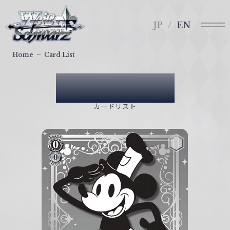
メ
ヴ
ニ
ァ
JP
EN
ュ
イ
ー
ス
Home
Card List
シ
ュ
Card List
ヴ
ァ
カードリスト
ル
ツ
｜
W
e
i
ß
S
c
h