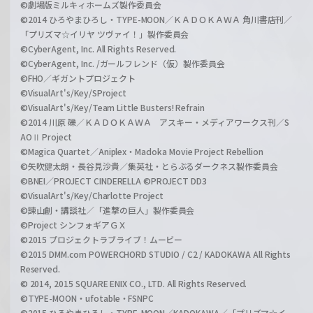
©劇場版ミルキィホームズ製作委員会
©2014 ひろやまひろし・TYPE-MOON／ＫＡＤＯＫＡＷＡ 角川書店刊／
「プリズマ☆イリヤ ツヴァイ！」製作委員会
©CyberAgent, Inc. All Rights Reserved.
©CyberAgent, Inc. /ガールフレンド（仮）製作委員会
©FHO／ギガントプロジェクト
©VisualArt's/Key/SProject
©VisualArt's/Key/Team Little Busters! Refrain
©2014 川原 礫／ＫＡＤＯＫＡＷＡ アスキー・メディアワークス刊／S
AOⅡ Project
©Magica Quartet／Aniplex・Madoka Movie Project Rebellion
©矢吹健太朗・長谷見沙貴／集英社・とらぶるダークネス製作委員会
©BNEI／PROJECT CINDERELLA ©PROJECT DD3
©VisualArt's/Key/Charlotte Project
©諫山創・講談社／「進撃の巨人」製作委員会
©Project シンフォギアＧＸ
©2015 プロジェクトラブライブ！ムービー
©2015 DMM.com POWERCHORD STUDIO / C2 / KADOKAWA All Rights
Reserved.
© 2014, 2015 SQUARE ENIX CO., LTD. All Rights Reserved.
©TYPE-MOON・ufotable・FSNPC
©2015 ひろやまひろし・TYPE-MOON／KADOKAWA／「プリズマ☆イ