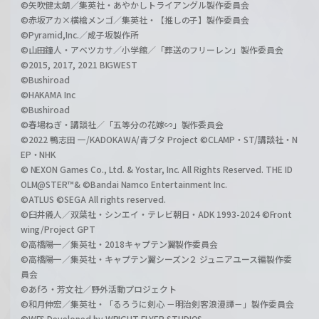
©矢吹健太朗／集英社・あやかしトライアングル製作委員会
©赤坂アカ×横槍メンゴ／集英社・【推しの子】製作委員会
©Pyramid,Inc.／成子坂製作所
©山田鐘人・アベツカサ／小学館／「葬送のフリーレン」製作委員会
©2015, 2017, 2021 BIGWEST
©Bushiroad
©HAKAMA Inc
©Bushiroad
©春場ねぎ・講談社／「五等分の花嫁∽」製作委員会
©2022 鴨志田 一/KADOKAWA/青ブタ Project ©CLAMP・ST/講談社・N
EP・NHK
© NEXON Games Co., Ltd. & Yostar, Inc. All Rights Reserved. THE ID
OLM@STER™& ©Bandai Namco Entertainment Inc.
©ATLUS ©SEGA All rights reserved.
©臼井儀人／双葉社・シンエイ・テレビ朝日・ADK 1993-2024 ©Front
wing/Project GPT
©高橋陽一／集英社・2018キャプテン翼製作委員会
©高橋陽一／集英社・キャプテン翼シーズン２ ジュニアユース編製作委
員会
©あfろ・芳文社／野外活動プロジェクト
©和月伸宏／集英社・「るろうに剣心 －明治剣客浪漫譚－」製作委員会
©WFS Developed by WRIGHT FLYER STUDIOS