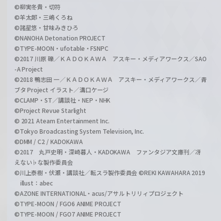
©柳実冬貴・切符
©羊太郎・三嶋くろね
©諸星悠・甘味みきひろ
©NANOHA Detonation PROJECT
©TYPE-MOON・ufotable・FSNPC
©2017 川原 礫／ＫＡＤＯＫＡＷＡ アスキー・メディアワークス／SAO
-A Project
©2018 鴨志田 一／ＫＡＤＯＫＡＷＡ アスキー・メディアワークス／青
ブタ Project イラスト／溝口ケージ
©CLAMP・ST／講談社・NEP・NHK
©Project Revue Starlight
© 2021 Ateam Entertainment Inc.
©Tokyo Broadcasting System Television, Inc.
©DMM / C2 / KADOKAWA
©2017 丸戸史明・深崎暮人・KADOKAWA ファンタジア文庫刊／冴
えない♭な製作委員会
©川上泰樹・伏瀬・講談社／転スラ製作委員会 ©REKI KAWAHARA 2019
illust：abec
©AZONE INTERNATIONAL・acus/アサルトリリィプロジェクト
©TYPE-MOON / FGO6 ANIME PROJECT
©TYPE-MOON / FGO7 ANIME PROJECT