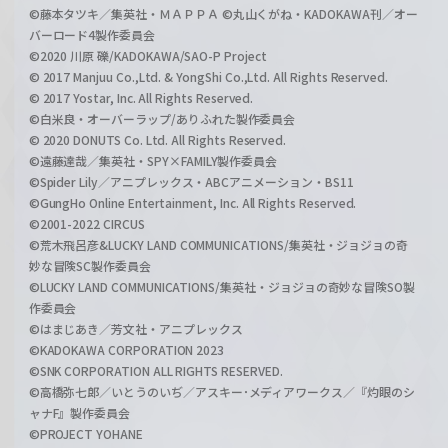
©藤本タツキ／集英社・ＭＡＰＰＡ ©丸山くがね・KADOKAWA刊／オー
バーロード4製作委員会
©2020 川原 礫/KADOKAWA/SAO-P Project
© 2017 Manjuu Co.,Ltd. & YongShi Co.,Ltd. All Rights Reserved.
© 2017 Yostar, Inc. All Rights Reserved.
©白米良・オーバーラップ/ありふれた製作委員会
© 2020 DONUTS Co. Ltd. All Rights Reserved.
©遠藤達哉／集英社・SPY×FAMILY製作委員会
©Spider Lily／アニプレックス・ABCアニメーション・BS11
©GungHo Online Entertainment, Inc. All Rights Reserved.
©2001-2022 CIRCUS
©荒木飛呂彦&LUCKY LAND COMMUNICATIONS/集英社・ジョジョの奇
妙な冒険SC製作委員会
©LUCKY LAND COMMUNICATIONS/集英社・ジョジョの奇妙な冒険SO製
作委員会
©はまじあき／芳文社・アニプレックス
©KADOKAWA CORPORATION 2023
©SNK CORPORATION ALL RIGHTS RESERVED.
©高橋弥七郎／いとうのいぢ／アスキー･メディアワークス／『灼眼のシ
ャナF』製作委員会
©PROJECT YOHANE