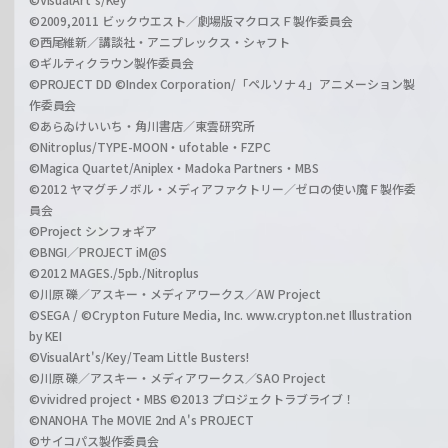
©2009,2011 ビックウエスト／劇場版マクロスＦ製作委員会
©西尾維新／講談社・アニプレックス・シャフト
©ギルティクラウン製作委員会
©PROJECT DD ©Index Corporation/「ペルソナ４」アニメーション製
作委員会
©あらゐけいいち・角川書店／東雲研究所
©Nitroplus/TYPE-MOON・ufotable・FZPC
©Magica Quartet/Aniplex・Madoka Partners・MBS
©2012 ヤマグチノボル・メディアファクトリー／ゼロの使い魔Ｆ製作委
員会
©Project シンフォギア
©BNGI／PROJECT iM@S
©2012 MAGES./5pb./Nitroplus
©川原 礫／アスキー・メディアワークス／AW Project
©SEGA / ©Crypton Future Media, Inc. www.crypton.net Illustration
by KEI
©VisualArt's/Key/Team Little Busters!
©川原 礫／アスキー・メディアワークス／SAO Project
©vividred project・MBS ©2013 プロジェクトラブライブ！
©NANOHA The MOVIE 2nd A's PROJECT
©サイコパス製作委員会