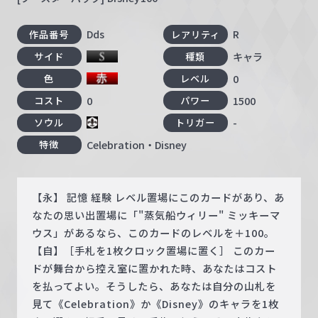
Dds
R
作品番号
レアリティ
キャラ
サイド
種類
0
色
レベル
0
1500
コスト
パワー
-
ソウル
トリガー
Celebration・Disney
特徴
【永】 記憶 経験 レベル置場にこのカードがあり、あ
なたの思い出置場に「"蒸気船ウィリー" ミッキーマ
ウス」があるなら、このカードのレベルを＋100。
【自】［手札を1枚クロック置場に置く］ このカー
ドが舞台から控え室に置かれた時、あなたはコスト
を払ってよい。そうしたら、あなたは自分の山札を
見て《Celebration》か《Disney》のキャラを1枚