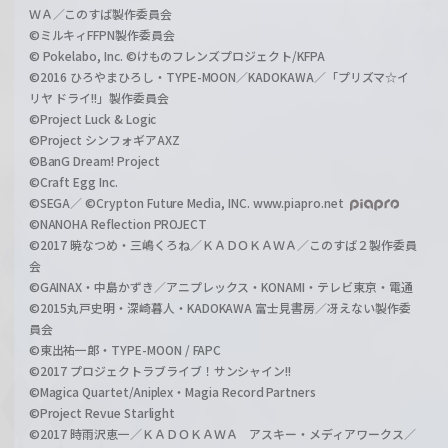
ＷＡ／このすば製作委員会
©ミルキィFFPN製作委員会
© Pokelabo, Inc. ©けものフレンズプロジェクト/KFPA
©2016 ひろやまひろし・TYPE-MOON／KADOKAWA／「プリズマ☆イ
リヤ ドライ!!」製作委員会
©Project Luck & Logic
©Project シンフォギアAXZ
©BanG Dream! Project
©Craft Egg Inc.
©SEGA／ ©Crypton Future Media, INC. www.piapro.net
©NANOHA Reflection PROJECT
©2017 暁なつめ・三嶋くろね／ＫＡＤＯＫＡＷＡ／このすば２製作委員
会
©GAINAX・中島かずき／アニプレックス・KONAMI・テレビ東京・電通
©2015丸戸史明・深崎暮人・KADOKAWA 富士見書房／冴えない製作委
員会
©東出祐一郎・TYPE-MOON / FAPC
©2017 プロジェクトラブライブ！サンシャイン!!
©Magica Quartet/Aniplex・Magia Record Partners
©Project Revue Starlight
©2017 時雨沢恵一／ＫＡＤＯＫＡＷＡ アスキー・メディアワークス／