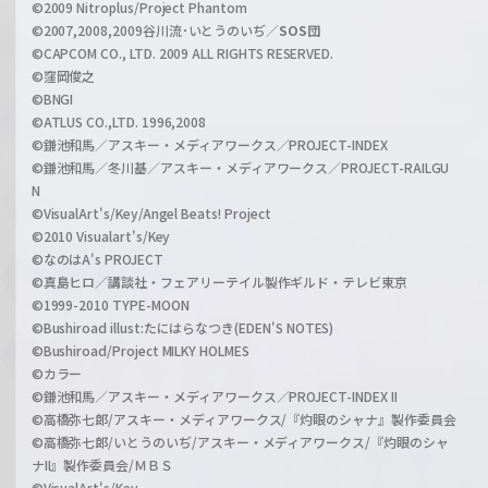
©2009 Nitroplus/Project Phantom
l
©2007,2008,2009谷川流･いとうのいぢ／
SOS団
©CAPCOM CO., LTD. 2009 ALL RIGHTS RESERVED.
©窪岡俊之
©BNGI
©ATLUS CO.,LTD. 1996,2008
©鎌池和馬／アスキー・メディアワークス／PROJECT-INDEX
©鎌池和馬／冬川基／アスキー・メディアワークス／PROJECT-RAILGU
N
©VisualArt's/Key/Angel Beats! Project
©2010 Visualart's/Key
©なのはA's PROJECT
©真島ヒロ／講談社・フェアリーテイル製作ギルド・テレビ東京
©1999-2010 TYPE-MOON
©Bushiroad illust:たにはらなつき(EDEN'S NOTES)
©Bushiroad/Project MILKY HOLMES
©カラー
©鎌池和馬／アスキー・メディアワークス／PROJECT-INDEX II
©高橋弥七郎/アスキー・メディアワークス/『灼眼のシャナ』製作委員会
©高橋弥七郎/いとうのいぢ/アスキー・メディアワークス/『灼眼のシャ
ナII』製作委員会/ＭＢＳ
©VisualArt's/Key