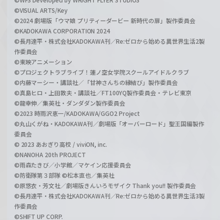
©VISUAL ARTS/Key
©2024 劇場版「ウマ娘 プリティーダービー 新時代の扉」製作委員会
©KADOKAWA CORPORATION 2024
©長月達平・株式会社KADOKAWA刊／Re:ゼロから始める異世界生活2製
作委員会
©東映アニメーション
©プロジェクトラブライブ！蓮ノ空女学院スクールアイドルクラブ
©内藤マーシー・講談社／「甘神さんちの縁結び」製作委員会
©真島ヒロ・上田敦夫・講談社／FT100YQ製作委員会・テレビ東京
©龍幸伸／集英社・ダンダダン製作委員会
©2023 時雨沢恵一/KADOKAWA/GGO2 Project
©丸山くがね・KADOKAWA刊／劇場版「オーバーロード」聖王国編製作
委員会
© 2023 あおぎり高校 / viviON, inc.
©NANOHA 20th PROJECT
©雨森たきび／小学館／マケイン応援委員会
©防衛隊第３部隊 ©松本直也／集英社
©原悠衣・芳文社／劇場版きんいろモザイク Thank you!! 製作委員会
©長月達平・株式会社KADOKAWA刊／Re:ゼロから始める異世界生活3製
作委員会
©SHIFT UP CORP.