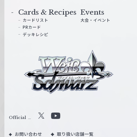
Cards & Recipes
Events
カードリスト
大会・イベント
PRカード
デッキレシピ
ヴ
ァ
イ
ス
シ
ュ
ヴ
ァ
ル
Official
X
Y
ツ
o
｜
お問い合わせ
取り扱い店舗一覧
u