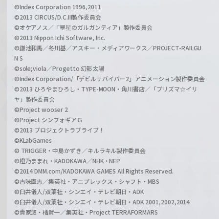
©Index Corporation 1996,2011
©2013 CIRCUS/D.C.III製作委員会
©オケアノス／「翠星のガルガンティア」製作委員会
©2013 Nippon Ichi Software, Inc.
©鎌池和馬／冬川基／アスキー・メディアワークス／PROJECT-RAILGU
N S
©sole;viola／Progetto 幻影太陽
©Index Corporation/「デビルサバイバー2」アニメーション製作委員会
©2013 ひろやまひろし・TYPE-MOON・角川書店／「プリズマ☆イリ
ヤ」製作委員会
©Project wooser 2
©Project シンフォギアＧ
©2013 プロジェクトラブライブ！
©KLabGames
© TRIGGER・中島かずき／キルラキル製作委員会
©橙乃ままれ・KADOKAWA／NHK・NEP
©2014 DMM.com/KADOKAWA GAMES All Rights Reserved.
©古味直志／集英社・アニプレックス・シャフト・MBS
©臼井儀人/双葉社・シンエイ・テレビ朝日・ADK
©臼井儀人/双葉社・シンエイ・テレビ朝日・ADK 2001,2002,2014
©貴家悠・橘賢一／集英社・Project TERRAFORMARS