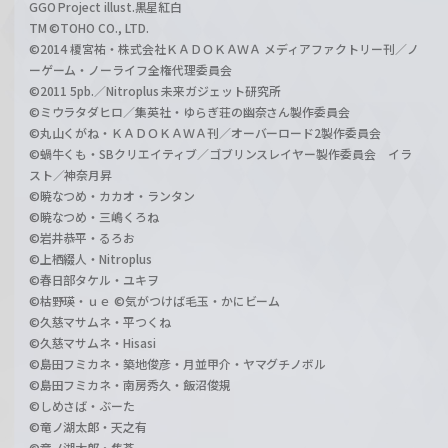
GGO Project illust.黒星紅白
TM ©TOHO CO., LTD.
©2014 榎宮祐・株式会社ＫＡＤＯＫＡＷＡ メディアファクトリー刊／ノ
ーゲーム・ノーライフ全権代理委員会
©2011 5pb.／Nitroplus 未来ガジェット研究所
©ミウラタダヒロ／集英社・ゆらぎ荘の幽奈さん製作委員会
©丸山くがね・ＫＡＤＯＫＡＷＡ刊／オーバーロード2製作委員会
©蝸牛くも・SBクリエイティブ／ゴブリンスレイヤー製作委員会 イラ
スト／神奈月昇
©暁なつめ・カカオ・ランタン
©暁なつめ・三嶋くろね
©岩井恭平・るろお
©上栖綴人・Nitroplus
©春日部タケル・ユキヲ
©枯野瑛・ｕｅ ©気がつけば毛玉・かにビーム
©久慈マサムネ・平つくね
©久慈マサムネ・Hisasi
©島田フミカネ・築地俊彦・月並甲介・ヤマグチノボル
©島田フミカネ・南房秀久・飯沼俊規
©しめさば・ぶーた
©竜ノ湖太郎・天之有
©竜ノ湖太郎・焦茶