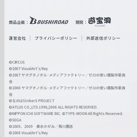
W
T
e
u
i
b
商品企画：
開発：
ß
e
S
O
運営会社
プライバシーポリシー
外部送信ポリシー
c
f
h
f
w
i
a
©CIRCUS
c
©2007 VisualArt's/Key
r
i
©2007 ヤマグチノボル･メディアファクトリー／ゼロの使い魔製作委員
z
会
a
©2008 ヤマグチノボル･メディアファクトリー／ゼロの使い魔製作委員
l
会
C
©なのはStrikerS PROJECT
h
©ATLUS CO.,LTD.1996,2006 ALL RIGHTS RESERVED.
a
©NIPPON ICHI SOFTWARE INC. ©TYPE-MOON All Rights Reserved.
n
©SEGA
©2005、2009 美水かがみ／角川書店
n
©2008 VisualArt's/Key
e