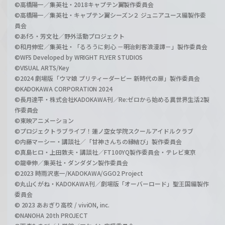
©高橋陽一／集英社・2018キャプテン翼製作委員会
©高橋陽一／集英社・キャプテン翼シーズン２ ジュニアユース編製作委
員会
©あfろ・芳文社／野外活動プロジェクト
©和月伸宏／集英社・「るろうに剣心 －明治剣客浪漫譚－」製作委員会
©WFS Developed by WRIGHT FLYER STUDIOS
©VISUAL ARTS/Key
©2024 劇場版「ウマ娘 プリティーダービー 新時代の扉」製作委員会
©KADOKAWA CORPORATION 2024
©長月達平・株式会社KADOKAWA刊／Re:ゼロから始める異世界生活2製
作委員会
©東映アニメーション
©プロジェクトラブライブ！蓮ノ空女学院スクールアイドルクラブ
©内藤マーシー・講談社／「甘神さんちの縁結び」製作委員会
©真島ヒロ・上田敦夫・講談社／FT100YQ製作委員会・テレビ東京
©龍幸伸／集英社・ダンダダン製作委員会
©2023 時雨沢恵一/KADOKAWA/GGO2 Project
©丸山くがね・KADOKAWA刊／劇場版「オーバーロード」聖王国編製作
委員会
© 2023 あおぎり高校 / viviON, inc.
©NANOHA 20th PROJECT