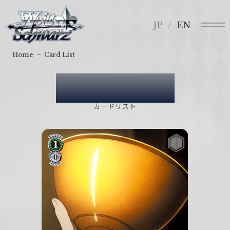
メ
ヴ
ニ
ァ
JP
EN
ュ
イ
ー
ス
Home
Card List
シ
ュ
Card List
ヴ
ァ
カードリスト
ル
ツ
｜
W
e
i
ß
S
c
h