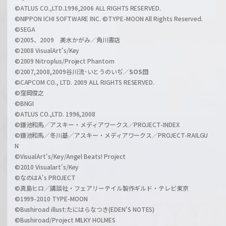
h
©ATLUS CO.,LTD.1996,2006 ALL RIGHTS RESERVED.
a
©NIPPON ICHI SOFTWARE INC. ©TYPE-MOON All Rights Reserved.
n
©SEGA
©2005、2009 美水かがみ／角川書店
n
©2008 VisualArt's/Key
e
©2009 Nitroplus/Project Phantom
l
©2007,2008,2009谷川流･いとうのいぢ／
SOS団
©CAPCOM CO., LTD. 2009 ALL RIGHTS RESERVED.
©窪岡俊之
©BNGI
©ATLUS CO.,LTD. 1996,2008
©鎌池和馬／アスキー・メディアワークス／PROJECT-INDEX
©鎌池和馬／冬川基／アスキー・メディアワークス／PROJECT-RAILGU
N
©VisualArt's/Key/Angel Beats! Project
©2010 Visualart's/Key
©なのはA's PROJECT
©真島ヒロ／講談社・フェアリーテイル製作ギルド・テレビ東京
©1999-2010 TYPE-MOON
©Bushiroad illust:たにはらなつき(EDEN'S NOTES)
©Bushiroad/Project MILKY HOLMES