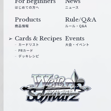
For Beginners
News
はじめての方へ
ニュース
Products
Rule/Q&A
商品情報
ルール・Q&A
Cards & Recipes
Events
カードリスト
大会・イベント
PRカード
デッキレシピ
ヴ
ァ
イ
ス
シ
ュ
ヴ