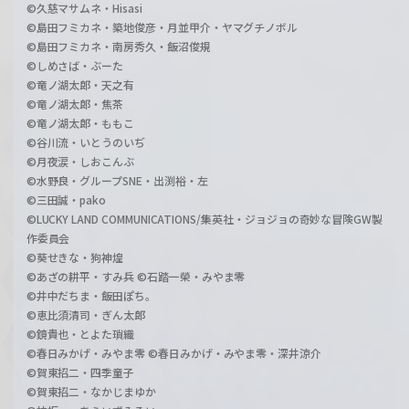
©久慈マサムネ・Hisasi
©島田フミカネ・築地俊彦・月並甲介・ヤマグチノボル
©島田フミカネ・南房秀久・飯沼俊規
©しめさば・ぶーた
©竜ノ湖太郎・天之有
©竜ノ湖太郎・焦茶
©竜ノ湖太郎・ももこ
©谷川流・いとうのいぢ
©月夜涙・しおこんぶ
©水野良・グループSNE・出渕裕・左
©三田誠・pako
©LUCKY LAND COMMUNICATIONS/集英社・ジョジョの奇妙な冒険GW製
作委員会
©葵せきな・狗神煌
©あざの耕平・すみ兵 ©石踏一榮・みやま零
©井中だちま・飯田ぽち。
©恵比須清司・ぎん太郎
©鏡貴也・とよた瑣織
©春日みかげ・みやま零 ©春日みかげ・みやま零・深井涼介
©賀東招二・四季童子
©賀東招二・なかじまゆか