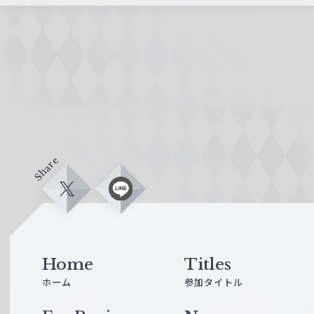
Share
X
L
i
n
e
Home
Titles
ホーム
参加タイトル