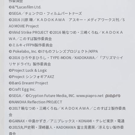
作委員会
©&™Lucasfilm Ltd.
©SEGA／チェンクロ・フィルムパートナーズ
©2016 川原 礫／ＫＡＤＯＫＡＷＡ アスキー・メディアワークス刊／S
AO MOVIE Project
©ViVid Strike PROJECT ©2016 暁なつめ・三嶋くろね／ＫＡＤＯＫＡ
ＷＡ／このすば製作委員会
©ミルキィFFPN製作委員会
© Pokelabo, Inc. ©けものフレンズプロジェクト/KFPA
©2016 ひろやまひろし・TYPE-MOON／KADOKAWA／「プリズマ☆イ
リヤ ドライ!!」製作委員会
©Project Luck & Logic
©Project シンフォギアAXZ
©BanG Dream! Project
©Craft Egg Inc.
©SEGA／ ©Crypton Future Media, INC. www.piapro.net
©NANOHA Reflection PROJECT
©2017 暁なつめ・三嶋くろね／ＫＡＤＯＫＡＷＡ／このすば２製作委員
会
©GAINAX・中島かずき／アニプレックス・KONAMI・テレビ東京・電通
©2015丸戸史明・深崎暮人・KADOKAWA 富士見書房／冴えない製作委
員会