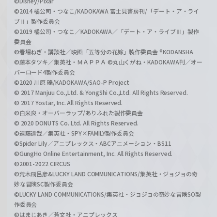
©Disney/Pixar
©2014 橘公司・つなこ/KADOKAWA 富士見書房刊/「デート・ア・ライ
ブⅡ」製作委員会
©2019 橘公司・つなこ／KADOKAWA／「デート・ア・ライブⅢ」製作
委員会
©春場ねぎ・講談社／映画「五等分の花嫁」製作委員会 ®KODANSHA
©藤本タツキ／集英社・ＭＡＰＰＡ ©丸山くがね・KADOKAWA刊／オー
バーロード4製作委員会
©2020 川原 礫/KADOKAWA/SAO-P Project
© 2017 Manjuu Co.,Ltd. & YongShi Co.,Ltd. All Rights Reserved.
© 2017 Yostar, Inc. All Rights Reserved.
©白米良・オーバーラップ/ありふれた製作委員会
© 2020 DONUTS Co. Ltd. All Rights Reserved.
©遠藤達哉／集英社・SPY×FAMILY製作委員会
©Spider Lily／アニプレックス・ABCアニメーション・BS11
©GungHo Online Entertainment, Inc. All Rights Reserved.
©2001-2022 CIRCUS
©荒木飛呂彦&LUCKY LAND COMMUNICATIONS/集英社・ジョジョの奇
妙な冒険SC製作委員会
©LUCKY LAND COMMUNICATIONS/集英社・ジョジョの奇妙な冒険SO製
作委員会
©はまじあき／芳文社・アニプレックス