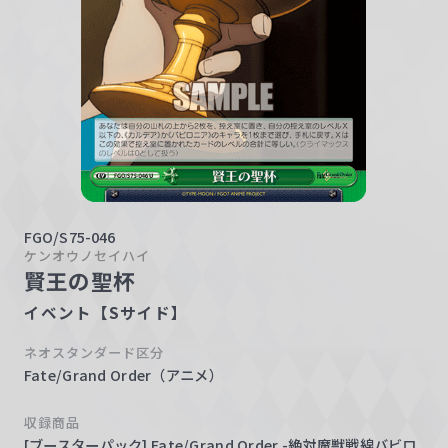
w
a
r
z
FGO/S75-046
ケンオウノセイハイ
賢王の聖杯
イベント【Sサイド】
ネオスタンダード区分
Fate/Grand Order（アニメ）
収録商品
[ブースターパック] Fate/Grand Order -絶対魔獣戦線バビロ