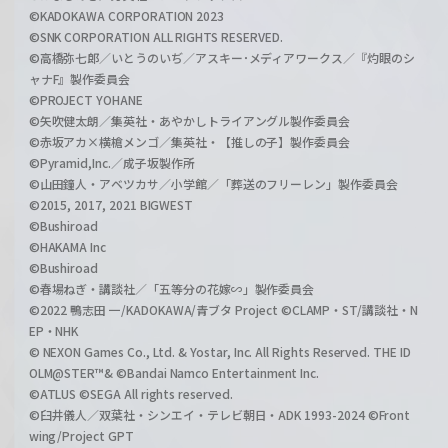
©KADOKAWA CORPORATION 2023
©SNK CORPORATION ALL RIGHTS RESERVED.
©高橋弥七郎／いとうのいぢ／アスキー･メディアワークス／『灼眼のシ
ャナF』製作委員会
©PROJECT YOHANE
©矢吹健太朗／集英社・あやかしトライアングル製作委員会
©赤坂アカ×横槍メンゴ／集英社・【推しの子】製作委員会
©Pyramid,Inc.／成子坂製作所
©山田鐘人・アベツカサ／小学館／「葬送のフリーレン」製作委員会
©2015, 2017, 2021 BIGWEST
©Bushiroad
©HAKAMA Inc
©Bushiroad
©春場ねぎ・講談社／「五等分の花嫁∽」製作委員会
©2022 鴨志田 一/KADOKAWA/青ブタ Project ©CLAMP・ST/講談社・N
EP・NHK
© NEXON Games Co., Ltd. & Yostar, Inc. All Rights Reserved. THE ID
OLM@STER™& ©Bandai Namco Entertainment Inc.
©ATLUS ©SEGA All rights reserved.
©臼井儀人／双葉社・シンエイ・テレビ朝日・ADK 1993-2024 ©Front
wing/Project GPT