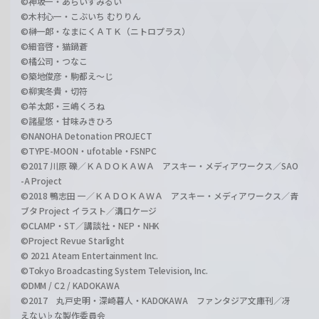
©神坂一・あらいずみるい
©木村心一・こぶいち むりりん
©榊一郎・なまにくＡＴＫ（ニトロプラス）
©細音啓・猫鍋蒼
©橘公司・つなこ
©築地俊彦・駒都え～じ
©柳実冬貴・切符
©羊太郎・三嶋くろね
©諸星悠・甘味みきひろ
©NANOHA Detonation PROJECT
©TYPE-MOON・ufotable・FSNPC
©2017 川原 礫／ＫＡＤＯＫＡＷＡ アスキー・メディアワークス／SAO
-A Project
©2018 鴨志田 一／ＫＡＤＯＫＡＷＡ アスキー・メディアワークス／青
ブタ Project イラスト／溝口ケージ
©CLAMP・ST／講談社・NEP・NHK
©Project Revue Starlight
© 2021 Ateam Entertainment Inc.
©Tokyo Broadcasting System Television, Inc.
©DMM / C2 / KADOKAWA
©2017 丸戸史明・深崎暮人・KADOKAWA ファンタジア文庫刊／冴
えない♭な製作委員会