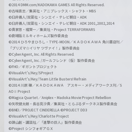
©2014 DMM.com/KADOKAWA GAMES All Rights Reserved.
©古味直志／集英社・アニプレックス・シャフト・MBS
©臼井儀人/双葉社・シンエイ・テレビ朝日・ADK
©臼井儀人/双葉社・シンエイ・テレビ朝日・ADK 2001,2002,2014
©貴家悠・橘賢一／集英社・Project TERRAFORMARS
©劇場版ミルキィホームズ製作委員会
©2014 ひろやまひろし・TYPE-MOON／ＫＡＤＯＫＡＷＡ 角川書店刊／
「プリズマ☆イリヤ ツヴァイ！」製作委員会
©CyberAgent, Inc. All Rights Reserved.
©CyberAgent, Inc. /ガールフレンド（仮）製作委員会
©FHO／ギガントプロジェクト
©VisualArt's/Key/SProject
©VisualArt's/Key/Team Little Busters! Refrain
©2014 川原 礫／ＫＡＤＯＫＡＷＡ アスキー・メディアワークス刊／S
AOⅡ Project
©Magica Quartet／Aniplex・Madoka Movie Project Rebellion
©矢吹健太朗・長谷見沙貴／集英社・とらぶるダークネス製作委員会
©BNEI／PROJECT CINDERELLA ©PROJECT DD3
©VisualArt's/Key/Charlotte Project
©諫山創・講談社／「進撃の巨人」製作委員会
©Project シンフォギアＧＸ