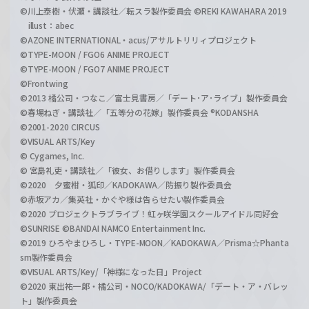
©川上泰樹・伏瀬・講談社／転スラ製作委員会 ©REKI KAWAHARA 2019
illust：abec
©AZONE INTERNATIONAL・acus/アサルトリリィプロジェクト
©TYPE-MOON / FGO6 ANIME PROJECT
©TYPE-MOON / FGO7 ANIME PROJECT
©Frontwing
©2013 橘公司・つなこ／富士見書房／「デート･ア･ライブ」製作委員会
©春場ねぎ・講談社／「五等分の花嫁」製作委員会 ®KODANSHA
©2001-2020 CIRCUS
©VISUAL ARTS/Key
© Cygames, Inc.
© 宮島礼吏・講談社／「彼女、お借りします」製作委員会
©2020 夕蜜柑・狐印／KADOKAWA／防振り製作委員会
©赤坂アカ／集英社・かぐや様は告らせたい製作委員会
©2020 プロジェクトラブライブ！虹ヶ咲学園スクールアイドル同好会
©SUNRISE ©BANDAI NAMCO Entertainment Inc.
©2019 ひろやまひろし・TYPE-MOON／KADOKAWA／Prisma☆Phanta
sm製作委員会
©VISUAL ARTS/Key/「神様になった日」Project
©2020 東出祐一郎・橘公司・NOCO/KADOKAWA/「デート・ア・バレッ
ト」製作委員会