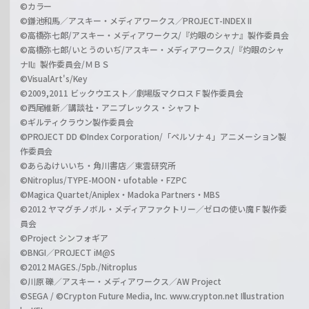
©カラー
©鎌池和馬／アスキー・メディアワークス／PROJECT-INDEX II
©高橋弥七郎/アスキー・メディアワークス/『灼眼のシャナ』製作委員会
©高橋弥七郎/いとうのいぢ/アスキー・メディアワークス/『灼眼のシャ
ナII』製作委員会/ＭＢＳ
©VisualArt's/Key
©2009,2011 ビックウエスト／劇場版マクロスＦ製作委員会
©西尾維新／講談社・アニプレックス・シャフト
©ギルティクラウン製作委員会
©PROJECT DD ©Index Corporation/「ペルソナ４」アニメーション製
作委員会
©あらゐけいいち・角川書店／東雲研究所
©Nitroplus/TYPE-MOON・ufotable・FZPC
©Magica Quartet/Aniplex・Madoka Partners・MBS
©2012 ヤマグチノボル・メディアファクトリー／ゼロの使い魔Ｆ製作委
員会
©Project シンフォギア
©BNGI／PROJECT iM@S
©2012 MAGES./5pb./Nitroplus
©川原 礫／アスキー・メディアワークス／AW Project
©SEGA / ©Crypton Future Media, Inc. www.crypton.net Illustration