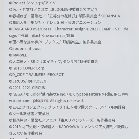
©Project シンフォギアＸＶ
© Koi・芳文社／ご注文はBLOOM製作委員会ですか？
©春場ねぎ・講談社／「五等分の花嫁∬」製作委員会 ®KODANSHA
©葦原大介／集英社・テレビ朝日・東映アニメーション
©VANGUARD overDress Character Design ©2021 CLAMP・ST de
sign:伊藤彰 illust:Kinema citrus/獣道
©理不尽な孫の手/MFブックス/「無職転生」製作委員会
©irodori ent post
© MARVEL
©大森藤ノ・SBクリエイティブ/ダンまち4製作委員会
© 2016 COVER Corp.
©D_CIDE TRAUMEREI PROJECT
©CIRCUS/ ©HIKOSEN
©2001-2021 CIRCUS
© SEGA / © Colorful Palette Inc. / © Crypton Future Media, INC. ww
w.piapro.net
All rights reserved.
©2022 プロジェクトラブライブ！虹ヶ咲学園スクールアイドル同好会
©クール教信者／双葉社
©和久井健・講談社／アニメ「東京リベンジャーズ」製作委員会
©2019 丸戸史明・深崎暮人・KADOKAWA ファンタジア文庫刊／映画も
冴えない製作委員会