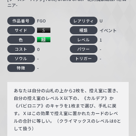
ニア-
FGO
U
作品番号
レアリティ
イベント
サイド
種類
1
色
レベル
0
-
コスト
パワー
-
-
ソウル
トリガー
-
特徴
あなたは自分の山札の上から2枚を、控え室に置き、
自分の控え室のレベルＸ以下の、《カルデア》か
《バビロニア》のキャラを1枚まで選び、手札に戻
す。Ｘはこの効果で控え室に置かれたカードのレベ
ルの合計に等しい。（クライマックスのレベルは0と
して扱う）