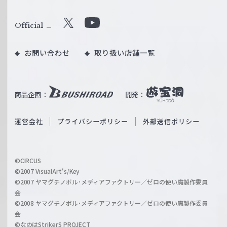
ァ
ル
Official
X
Y
ツ
o
｜
お問い合わせ
取り扱い店舗一覧
u
W
T
e
u
i
b
商品企画：
開発：
ß
e
S
O
運営会社
プライバシーポリシー
外部送信ポリシー
c
f
h
f
w
i
a
©CIRCUS
c
©2007 VisualArt's/Key
r
i
©2007 ヤマグチノボル･メディアファクトリー／ゼロの使い魔製作委員
z
会
a
©2008 ヤマグチノボル･メディアファクトリー／ゼロの使い魔製作委員
l
会
C
©なのはStrikerS PROJECT