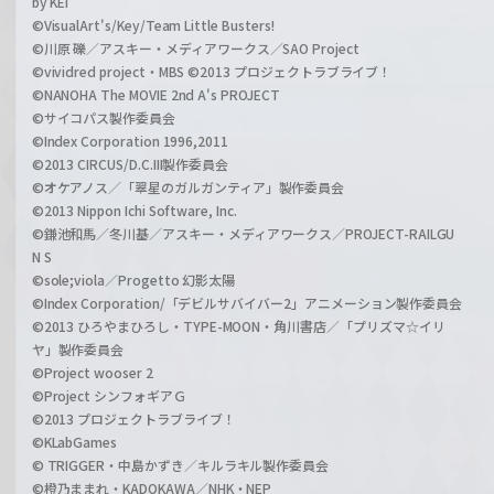
by KEI
©VisualArt's/Key/Team Little Busters!
©川原 礫／アスキー・メディアワークス／SAO Project
©vividred project・MBS ©2013 プロジェクトラブライブ！
©NANOHA The MOVIE 2nd A's PROJECT
©サイコパス製作委員会
©Index Corporation 1996,2011
©2013 CIRCUS/D.C.III製作委員会
©オケアノス／「翠星のガルガンティア」製作委員会
©2013 Nippon Ichi Software, Inc.
©鎌池和馬／冬川基／アスキー・メディアワークス／PROJECT-RAILGU
N S
©sole;viola／Progetto 幻影太陽
©Index Corporation/「デビルサバイバー2」アニメーション製作委員会
©2013 ひろやまひろし・TYPE-MOON・角川書店／「プリズマ☆イリ
ヤ」製作委員会
©Project wooser 2
©Project シンフォギアＧ
©2013 プロジェクトラブライブ！
©KLabGames
© TRIGGER・中島かずき／キルラキル製作委員会
©橙乃ままれ・KADOKAWA／NHK・NEP