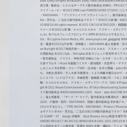
alArt's/Key/SProject
©VisualArt's/Key/Team Little Busters! Refrain
見沙貴／集英社・とらぶるダークネス製作委員会
©BNEI／PROJECT 
ライブ！ムービー
©2015 DMM.com POWERCHORD STUDIO / C2 / KA
／KADOKAWA／「プリズマ☆イリヤ ツヴァイ ヘルツ！」製作委員
Koi・芳文社／ご注文は製作委員会ですか？？
©2015 川原 礫／KA
US ©SEGA All rights reserved.
©2015 CIRCUS
©TRIGGER・岡
トナーズ
©2016 川原 礫／ＫＡＤＯＫＡＷＡ アスキー・メディアワークス刊
o, Inc. ©けものフレンズプロジェクト/KFPA
©2016 ひろやまひろし
GA／ ©Crypton Future Media, INC. www.piapro.net
©NA
京・電通
©2015丸戸史明・深崎暮人・KADOKAWA 富士見書房／
ue Starlight
©2017 時雨沢恵一／ＫＡＤＯＫＡＷＡ アスキー・メディアワー
代理委員会
©2011 5pb.／Nitroplus 未来ガジェット研究所
©ミウラ
ー製作委員会 イラスト／神奈月昇
©暁なつめ・カカオ・ランタン
久慈マサムネ・Hisasi
©島田フミカネ・築地俊彦・月並甲介・ヤマ
しおこんぶ
©水野良・グループSNE・出渕裕・左
©三田誠・pako
©
ち。
©恵比須清司・ぎん太郎
©鏡貴也・とよた瑣織
©春日みかげ・
にくＡＴＫ（ニトロプラス）
©細音啓・猫鍋蒼
©橘公司・つなこ
©
礫／ＫＡＤＯＫＡＷＡ アスキー・メディアワークス／SAO-A Projec
ght
© 2021 Ateam Entertainment Inc.
©Tokyo Broadcasting System 
スラ製作委員会 ©REKI KAWAHARA 2019 illust：abec
©AZONE 
こ／富士見書房／「デート･ア･ライブ」製作委員会
©春場ねぎ・講談
2020 夕蜜柑・狐印／KADOKAWA／防振り製作委員会
©赤坂アカ
19 ひろやまひろし・TYPE-MOON／KADOKAWA／Prisma☆Phant
ォギアＸＶ
© Koi・芳文社／ご注文はBLOOM製作委員会ですか？
©
21 CLAMP・ST design:伊藤彰 illust:Kinema citrus/獣道
©理不尽
UMEREI PROJECT
©CIRCUS/ ©HIKOSEN
©2001-2021 CIRCUS
© S
ドル同好会
©クール教信者／双葉社
©和久井健・講談社／アニメ「