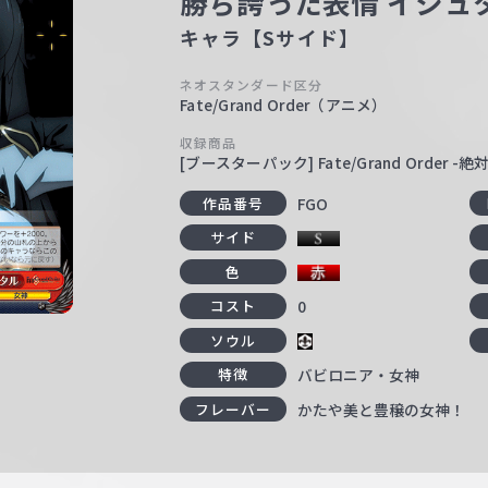
勝ち誇った表情 イシュ
キャラ【Sサイド】
ネオスタンダード区分
Fate/Grand Order（アニメ）
収録商品
[ブースターパック] Fate/Grand Order
FGO
作品番号
サイド
色
0
コスト
ソウル
バビロニア・女神
特徴
かたや美と豊穣の女神！
フレーバー