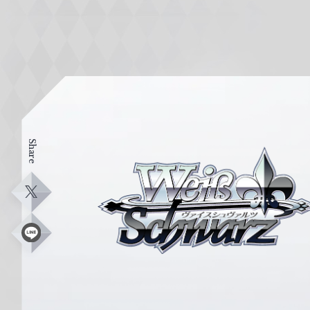
Share
ヴ
ァ
イ
X
ス
シ
L
i
ュ
n
e
ヴ
ァ