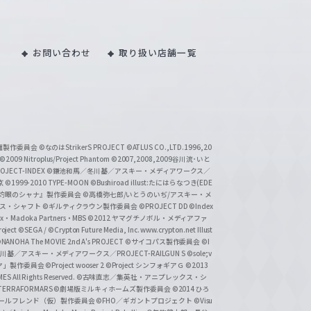
お問い合わせ
取り扱い店舗一覧
い魔製作委員会
©なのはStrikerS PROJECT
©ATLUS CO.,LTD.1996,20
©2009 Nitroplus/Project Phantom
©2007,2008,2009谷川流･いと
CT-INDEX
©鎌池和馬／冬川基／アスキー・メディアワークス／
京
©1999-2010 TYPE-MOON
©Bushiroad illust:たにはらなつき(EDE
『灼眼のシャナ』製作委員会
©高橋弥七郎/いとうのいぢ/アスキー・メ
クス・シャフト
©ギルティクラウン製作委員会
©PROJECT DD ©Index
lex・Madoka Partners・MBS
©2012 ヤマグチノボル・メディアファ
ject
©SEGA / ©Crypton Future Media, Inc. www.crypton.net Illust
NANOHA The MOVIE 2nd A's PROJECT
©サイコパス製作委員会
©I
基／アスキー・メディアワークス／PROJECT-RAILGUN S
©sole;v
リヤ」製作委員会
©Project wooser 2
©Project シンフォギアＧ
©2013
 All Rights Reserved.
©古味直志／集英社・アニプレックス・シ
ERRAFORMARS
©劇場版ミルキィホームズ製作委員会
©2014 ひろ
nc. /ガールフレンド（仮）製作委員会
©FHO／ギガントプロジェクト
©Visu