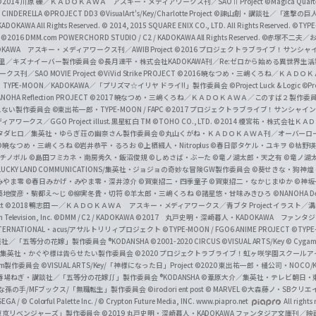
a
©2014 川原 礫／ＫＡＤＯＫＡＷＡ アスキー・メディアワークス刊／SAOⅡ Project
©Magica Quart
CINDERELLA ©PROJECT DD3
©VisualArt's/Key/Charlotte Project
©諫山創・講談社／「進撃の巨
l
DOKAWA All Rights Reserved.
© 2014, 2015 SQUARE ENIX CO., LTD. All Rights Reserved.
©TYPE
会
©2016 DMM.com POWERCHORD STUDIO / C2 / KADOKAWA All Rights Reserved.
©赤塚不二夫／
C
DOKAWA アスキー・メディアワークス刊／AWIB Project
©2016 プロジェクトラブライブ！サンシャイ
h
田麿里／キズナイーバー製作委員会
©長月達平・株式会社KADOKAWA刊／Re:ゼロから始める異世界生
／SAO MOVIE Project
©ViVid Strike PROJECT ©2016 暁なつめ・三嶋くろね／Ｋ
a
・TYPE-MOON／KADOKAWA／「プリズマ☆イリヤ ドライ!!」製作委員会
©Project Luck & Logic
©P
NOHA Reflection PROJECT
©2017 暁なつめ・三嶋くろね／ＫＡＤＯＫＡＷＡ／このすば２製作委
n
冴えない製作委員会
©東出祐一郎・TYPE-MOON / FAPC
©2017 プロジェクトラブライブ！サンシャイン!
n
クス／GGO Project illust.黒星紅白
TM ©TOHO CO., LTD.
©2014 榎宮祐・株式会社Ｋ
タダヒロ／集英社・ゆらぎ荘の幽奈さん製作委員会
©丸山くがね・ＫＡＤＯＫＡＷＡ刊／オーバーロ
e
©暁なつめ・三嶋くろね
©岩井恭平・るろお
©上栖綴人・Nitroplus
©春日部タケル・ユキヲ
©枯野瑛
グチノボル
©島田フミカネ・南房秀久・飯沼俊規
©しめさば・ぶーた
©竜ノ湖太郎・天之有
©竜ノ湖
l
LUCKY LAND COMMUNICATIONS/集英社・ジョジョの奇妙な冒険GW製作委員会
©葵せきな・狗神煌
みやま零 ©春日みかげ・みやま零・深井涼介
©賀東招二・四季童子
©賀東招二・なかじまゆか
©神坂
築地俊彦・駒都え～じ
©柳実冬貴・切符
©羊太郎・三嶋くろね
©諸星悠・甘味みきひろ
©NANOHA De
t
©2018 鴨志田 一／ＫＡＤＯＫＡＷＡ アスキー・メディアワークス／青ブタ Project イラスト／
Television, Inc.
©DMM / C2 / KADOKAWA
©2017 丸戸史明・深崎暮人・KADOKAWA ファン
INTERNATIONAL・acus/アサルトリリィプロジェクト
©TYPE-MOON / FGO6 ANIME PROJECT
©TYPE
社／「五等分の花嫁」製作委員会 ®KODANSHA
©2001-2020 CIRCUS
©VISUAL ARTS/Key
© Cygame
／集英社・かぐや様は告らせたい製作委員会
©2020 プロジェクトラブライブ！虹ヶ咲学園スクール
asm製作委員会
©VISUAL ARTS/Key/「神様になった日」Project
©2020 東出祐一郎・橘公司・NOCO
春場ねぎ・講談社／「五等分の花嫁∬」製作委員会 ®KODANSHA
©葦原大介／集英社・テレビ朝日・
な孫の手/MFブックス/「無職転生」製作委員会
©irodori ent post
© MARVEL
©大森藤ノ・SBクリエ
EGA / © Colorful Palette Inc. / © Crypton Future Media, INC. www.piapro.net
All rights
東京リベンジャーズ」製作委員会
©2019 丸戸史明・深崎暮人・KADOKAWA ファンタジア文庫刊