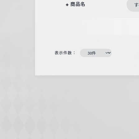
商品名
す
表示件数：