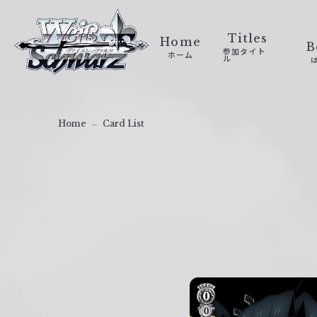
ヴ
ァ
Titles
Home
B
参加タイト
ホーム
イ
ル
ス
シ
ュ
Home
Card List
ヴ
ァ
ル
ツ
｜
W
e
i
ß
S