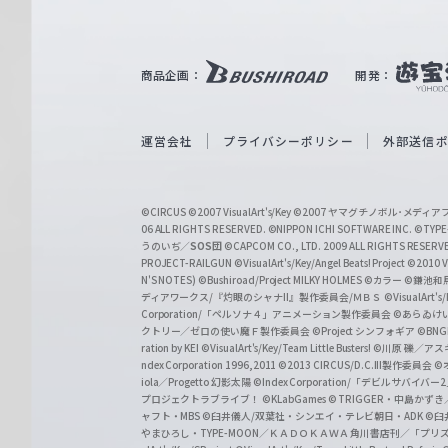
ル
ツ
｜
商品企画：
開発：
W
e
i
運営会社
プライバシーポリシー
外部送信
ß
S
©CIRCUS
©2007 VisualArt's/Key
©2007 ヤマグチノボル･メデ
c
06 ALL RIGHTS RESERVED.
©NIPPON ICHI SOFTWARE INC. ©TYPE-
うのいぢ／
SOS団
©CAPCOM CO., LTD. 2009 ALL RIGHTS RESERV
h
PROJECT-RAILGUN
©VisualArt's/Key/Angel Beats! Project
©2010 Vi
w
N'S NOTES)
©Bushiroad/Project MILKY HOLMES
©カラー
©鎌池和馬
ディアワークス/『灼眼のシャナII』製作委員会/ＭＢＳ
©VisualArt's
a
Corporation/「ペルソナ４」アニメーション製作委員会
©あらゐけ
クトリー／ゼロの使い魔Ｆ製作委員会
©Project シンフォギア
©BNG
r
ration by KEI
©VisualArt's/Key/Team Little Busters!
©川原 礫／アスキ
z
ndex Corporation 1996,2011
©2013 CIRCUS/D.C.III製作委員会
©
iola／Progetto 幻影太陽
©Index Corporation/「デビルサバ
プロジェクトラブライブ！
©KLabGames
© TRIGGER・中島か
ャフト・MBS
©臼井儀人/双葉社・シンエイ・テレビ朝日・ADK
©臼
やまひろし・TYPE-MOON／ＫＡＤＯＫＡＷＡ 角川書店刊／「プ