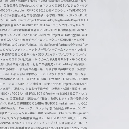
et／Aniplex・Madoka Movie Project Rebellion
©矢吹健太朗・長谷
人」製作委員会
©Project シンフォギアＧＸ
©2015 プロジェクトラブ
-MOON・ufotable・FSNPC
©2015 ひろやまひろし・TYPE-MOON
おそ松さん製作委員会
©高橋留美子・小学館／NHK・NEP・ShoPro
©
ン!!
©BanG Dream! Project
©VisualArt's/Key/Rewrite Project
©ATL
活製作委員会
©&™Lucasfilm Ltd.
©SEGA／チェンクロ・フィルムパー
ＡＤＯＫＡＷＡ／このすば製作委員会
©ミルキィFFPN製作委員会
© Pokelab
roject シンフォギアAXZ
©BanG Dream! Project
©Craft Egg Inc.
©SE
員会
©GAINAX・中島かずき／アニプレックス・KONAMI・テレビ東
!
©Magica Quartet/Aniplex・Magia Record Partners
©Project Rev
ＡＤＯＫＡＷＡ メディアファクトリー刊／ノーゲーム・ノーライフ全権
ード2製作委員会
©蝸牛くも・SBクリエイティブ／ゴブリンスレイヤ
・ｕｅ ©気がつけば毛玉・かにビーム
©久慈マサムネ・平つくね
©
太郎・焦茶
©竜ノ湖太郎・ももこ
©谷川流・いとうのいぢ
©月夜涙・
©あざの耕平・すみ兵 ©石踏一榮・みやま零
©井中だちま・飯田ぽ
一・あらいずみるい
©木村心一・こぶいち むりりん
©榊一郎・なま
tonation PROJECT
©TYPE-MOON・ufotable・FSNPC
©2017 川原
溝口ケージ
©CLAMP・ST／講談社・NEP・NHK
©Project Revue Starli
タジア文庫刊／冴えない♭な製作委員会
©川上泰樹・伏瀬・講談社／転
-MOON / FGO7 ANIME PROJECT
©Frontwing
©2013 橘公司・つな
s, Inc.
© 宮島礼吏・講談社／「彼女、お借りします」製作委員会
©
アイドル同好会
©SUNRISE ©BANDAI NAMCO Entertainment Inc.
©20
/KADOKAWA/「デート・ア・バレット」製作委員会
©Project シンフ
東映アニメーション
©VANGUARD overDress Character Design ©20
イティブ/ダンまち4製作委員会
© 2016 COVER Corp.
©D_CIDE TRA
 reserved.
©2022 プロジェクトラブライブ！虹ヶ咲学園スクールアイ
／映画も冴えない製作委員会
©Disney/Pixar
©2014 橘公司・つなこ/KAD