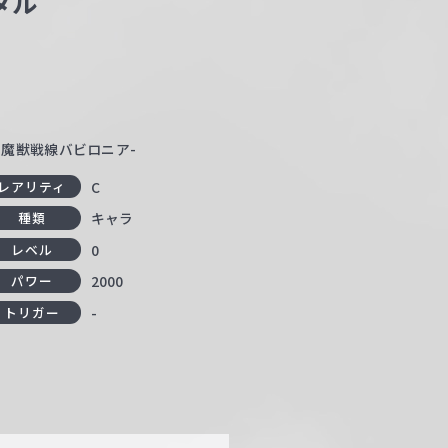
タル
 -絶対魔獣戦線バビロニア-
C
レアリティ
キャラ
種類
0
レベル
2000
パワー
-
トリガー