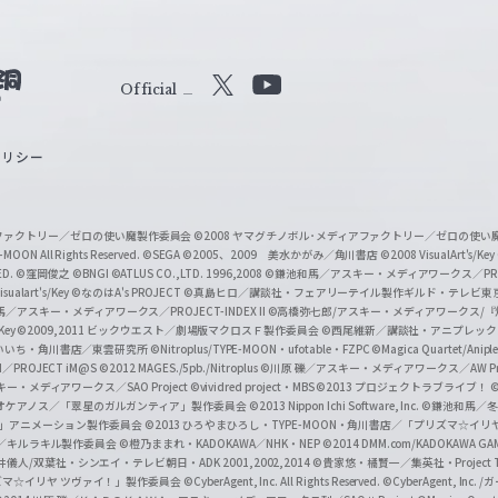
Official
X
Y
o
ポリシー
u
T
u
ィアファクトリー／ゼロの使い魔製作委員会
©2008 ヤマグチノボル･メディアファクトリー／ゼロの使
b
MOON All Rights Reserved.
©SEGA
©2005、2009 美水かがみ／角川書店
©2008 VisualArt's/Key
ED.
©窪岡俊之
©BNGI
©ATLUS CO.,LTD. 1996,2008
©鎌池和馬／アスキー・メディアワークス／PROJE
e
sualart's/Key
©なのはA's PROJECT
©真島ヒロ／講談社・フェアリーテイル製作ギルド・テレビ東
／アスキー・メディアワークス／PROJECT-INDEX II
©高橋弥七郎/アスキー・メディアワークス/
O
/Key
©2009,2011 ビックウエスト／劇場版マクロスＦ製作委員会
©西尾維新／講談社・アニプレッ
f
いいち・角川書店／東雲研究所
©Nitroplus/TYPE-MOON・ufotable・FZPC
©Magica Quartet/Anip
I／PROJECT iM@S
©2012 MAGES./5pb./Nitroplus
©川原 礫／アスキー・メディアワークス／AW Pro
f
ー・メディアワークス／SAO Project
©vividred project・MBS ©2013 プロジェクトラブライブ！
©
i
オケアノス／「翠星のガルガンティア」製作委員会
©2013 Nippon Ichi Software, Inc.
©鎌池和馬／冬川
イバー2」アニメーション製作委員会
©2013 ひろやまひろし・TYPE-MOON・角川書店／「プリズマ☆イ
c
ずき／キルラキル製作委員会
©橙乃ままれ・KADOKAWA／NHK・NEP
©2014 DMM.com/KADOKAWA GAMES
井儀人/双葉社・シンエイ・テレビ朝日・ADK 2001,2002,2014
©貴家悠・橘賢一／集英社・Project T
i
リズマ☆イリヤ ツヴァイ！」製作委員会
©CyberAgent, Inc. All Rights Reserved.
©CyberAgent, I