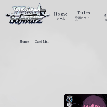
ヴ
ァ
Titles
Home
B
参加タイト
ホーム
イ
ル
ス
シ
ュ
Home
Card List
ヴ
ァ
ル
ツ
｜
W
e
i
ß
S