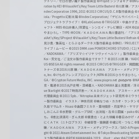
クトリー／ゼロの使い魔Ｆ製作委員会
©Project シンフォギア
©BNG
r
ration by KEI
©VisualArt's/Key/Team Little Busters!
©川原 礫／アスキ
z
ndex Corporation 1996,2011
©2013 CIRCUS/D.C.III製作委員会
©
iola／Progetto 幻影太陽
©Index Corporation/「デビルサバ
プロジェクトラブライブ！
©KLabGames
© TRIGGER・中島か
ャフト・MBS
©臼井儀人/双葉社・シンエイ・テレビ朝日・ADK
©臼
やまひろし・TYPE-MOON／ＫＡＤＯＫＡＷＡ 角川書店刊／「プ
alArt's/Key/SProject
©VisualArt's/Key/Team Little Busters! Refrain
見沙貴／集英社・とらぶるダークネス製作委員会
©BNEI／PROJECT 
ライブ！ムービー
©2015 DMM.com POWERCHORD STUDIO / C2 / KA
／KADOKAWA／「プリズマ☆イリヤ ツヴァイ ヘルツ！」製作委員
Koi・芳文社／ご注文は製作委員会ですか？？
©2015 川原 礫／KA
US ©SEGA All rights reserved.
©2015 CIRCUS
©TRIGGER・岡
トナーズ
©2016 川原 礫／ＫＡＤＯＫＡＷＡ アスキー・メディアワークス刊
o, Inc. ©けものフレンズプロジェクト/KFPA
©2016 ひろやまひろし
GA／ ©Crypton Future Media, INC. www.piapro.net
©NA
京・電通
©2015丸戸史明・深崎暮人・KADOKAWA 富士見書房／
ue Starlight
©2017 時雨沢恵一／ＫＡＤＯＫＡＷＡ アスキー・メディアワー
代理委員会
©2011 5pb.／Nitroplus 未来ガジェット研究所
©ミウラ
ー製作委員会 イラスト／神奈月昇
©暁なつめ・カカオ・ランタン
久慈マサムネ・Hisasi
©島田フミカネ・築地俊彦・月並甲介・ヤマ
しおこんぶ
©水野良・グループSNE・出渕裕・左
©三田誠・pako
©
ち。
©恵比須清司・ぎん太郎
©鏡貴也・とよた瑣織
©春日みかげ・
にくＡＴＫ（ニトロプラス）
©細音啓・猫鍋蒼
©橘公司・つなこ
©
礫／ＫＡＤＯＫＡＷＡ アスキー・メディアワークス／SAO-A Projec
ght
© 2021 Ateam Entertainment Inc.
©Tokyo Broadcasting System 
スラ製作委員会 ©REKI KAWAHARA 2019 illust：abec
©AZONE 