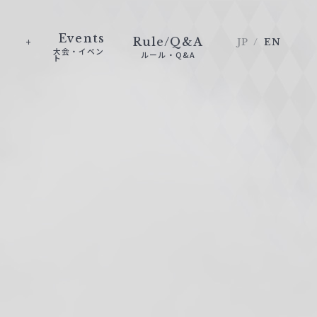
Events
Rule/Q&A
JP
EN
大会・イベン
ルール・Q&A
ト