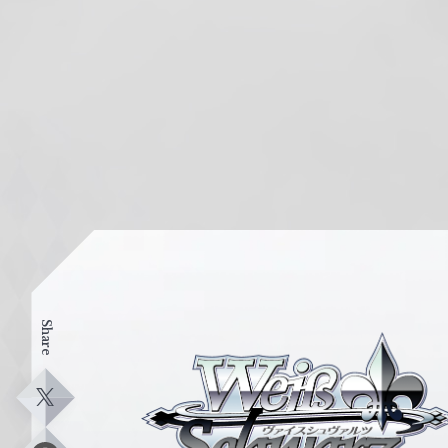
Share
ヴ
ァ
イ
X
ス