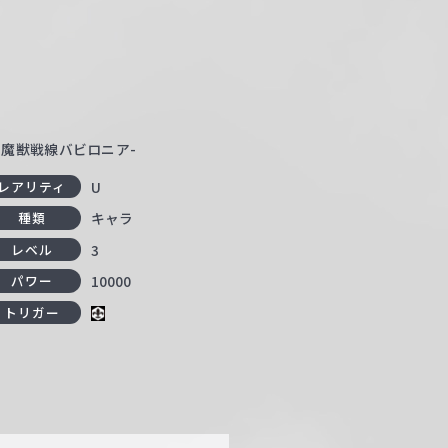
 -絶対魔獣戦線バビロニア-
U
レアリティ
キャラ
種類
3
レベル
10000
パワー
トリガー