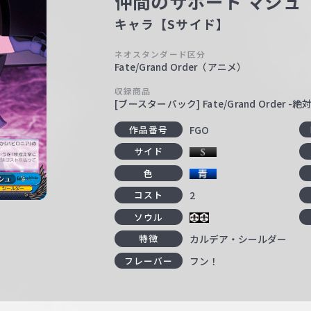
仲間のサポート マシュ
キャラ【Sサイド】
ネオスタンダード区分
Fate/Grand Order（アニメ）
収録商品
[ブースターパック] Fate/Grand Order
FGO
作品番号
サイド
色
2
コスト
ソウル
カルデア・シールダー
特徴
フン！
フレーバー