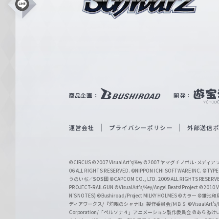
シ
L
i
ュ
n
e
ヴ
ァ
ル
ツ
｜
商品企画：
開発：
W
e
i
運営会社
プライバシーポリシー
外部送信
ß
S
©CIRCUS
©2007 VisualArt's/Key
©2007 ヤマグチノボル･メデ
c
06 ALL RIGHTS RESERVED.
©NIPPON ICHI SOFTWARE INC. ©TYPE-
うのいぢ／
SOS団
©CAPCOM CO., LTD. 2009 ALL RIGHTS RESERV
h
PROJECT-RAILGUN
©VisualArt's/Key/Angel Beats! Project
©2010 Vi
w
N'S NOTES)
©Bushiroad/Project MILKY HOLMES
©カラー
©鎌池和馬
ディアワークス/『灼眼のシャナII』製作委員会/ＭＢＳ
©VisualArt's
a
Corporation/「ペルソナ４」アニメーション製作委員会
©あらゐけ