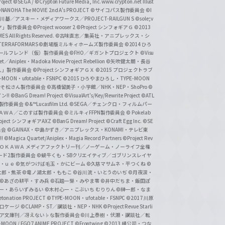
ject
©SEGA / ©Crypton Future Media, Inc. www.crypton.net Illust
NANOHA The MOVIE 2nd A's PROJECT
©サイコパス製作委員会
©I
基／アスキー・メディアワークス／PROJECT-RAILGUN S
©sole;v
リヤ」製作委員会
©Project wooser 2
©Project シンフォギアＧ
©2013
 All Rights Reserved.
©古味直志／集英社・アニプレックス・シ
ERRAFORMARS
©劇場版ミルキィホームズ製作委員会
©2014 ひろ
nc. /ガールフレンド（仮）製作委員会
©FHO／ギガントプロジェクト
©Visu
et／Aniplex・Madoka Movie Project Rebellion
©矢吹健太朗・長谷
人」製作委員会
©Project シンフォギアＧＸ
©2015 プロジェクトラブ
-MOON・ufotable・FSNPC
©2015 ひろやまひろし・TYPE-MOON
おそ松さん製作委員会
©高橋留美子・小学館／NHK・NEP・ShoPro
©
ン!!
©BanG Dream! Project
©VisualArt's/Key/Rewrite Project
©ATL
活製作委員会
©&™Lucasfilm Ltd.
©SEGA／チェンクロ・フィルムパー
ＡＤＯＫＡＷＡ／このすば製作委員会
©ミルキィFFPN製作委員会
© Pokelab
roject シンフォギアAXZ
©BanG Dream! Project
©Craft Egg Inc.
©SE
員会
©GAINAX・中島かずき／アニプレックス・KONAMI・テレビ東
!
©Magica Quartet/Aniplex・Magia Record Partners
©Project Rev
ＡＤＯＫＡＷＡ メディアファクトリー刊／ノーゲーム・ノーライフ全権
ード2製作委員会
©蝸牛くも・SBクリエイティブ／ゴブリンスレイヤ
・ｕｅ ©気がつけば毛玉・かにビーム
©久慈マサムネ・平つくね
©
太郎・焦茶
©竜ノ湖太郎・ももこ
©谷川流・いとうのいぢ
©月夜涙・
©あざの耕平・すみ兵 ©石踏一榮・みやま零
©井中だちま・飯田ぽ
一・あらいずみるい
©木村心一・こぶいち むりりん
©榊一郎・なま
tonation PROJECT
©TYPE-MOON・ufotable・FSNPC
©2017 川原
溝口ケージ
©CLAMP・ST／講談社・NEP・NHK
©Project Revue Starli
タジア文庫刊／冴えない♭な製作委員会
©川上泰樹・伏瀬・講談社／転
-MOON / FGO7 ANIME PROJECT
©Frontwing
©2013 橘公司・つな