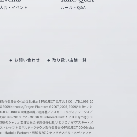
大会・イベント
ルール・Q&A
お問い合わせ
取り扱い店舗一覧
い魔製作委員会
©なのはStrikerS PROJECT
©ATLUS CO.,LTD.1996,20
©2009 Nitroplus/Project Phantom
©2007,2008,2009谷川流･いと
CT-INDEX
©鎌池和馬／冬川基／アスキー・メディアワークス／
京
©1999-2010 TYPE-MOON
©Bushiroad illust:たにはらなつき(EDE
『灼眼のシャナ』製作委員会
©高橋弥七郎/いとうのいぢ/アスキー・メ
クス・シャフト
©ギルティクラウン製作委員会
©PROJECT DD ©Index
lex・Madoka Partners・MBS
©2012 ヤマグチノボル・メディアファ