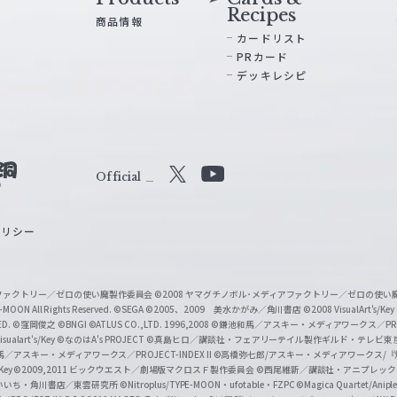
Recipes
商品情報
カードリスト
PRカード
デッキレシピ
Official
X
Y
o
ポリシー
u
T
u
ィアファクトリー／ゼロの使い魔製作委員会
©2008 ヤマグチノボル･メディアファクトリー／ゼロの使
b
MOON All Rights Reserved.
©SEGA
©2005、2009 美水かがみ／角川書店
©2008 VisualArt's/Key
ED.
©窪岡俊之
©BNGI
©ATLUS CO.,LTD. 1996,2008
©鎌池和馬／アスキー・メディアワークス／PROJE
e
sualart's/Key
©なのはA's PROJECT
©真島ヒロ／講談社・フェアリーテイル製作ギルド・テレビ東
／アスキー・メディアワークス／PROJECT-INDEX II
©高橋弥七郎/アスキー・メディアワークス/
O
/Key
©2009,2011 ビックウエスト／劇場版マクロスＦ製作委員会
©西尾維新／講談社・アニプレッ
f
いいち・角川書店／東雲研究所
©Nitroplus/TYPE-MOON・ufotable・FZPC
©Magica Quartet/Anip