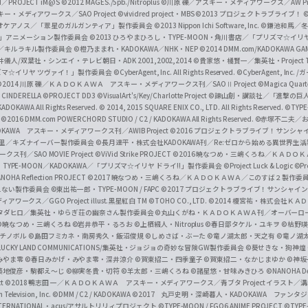
I／PROJECT iM@S
©2012 MAGES./5pb./Nitroplus
©川原 礫／アスキー・メディアワークス／AW Pro
f
ー・メディアワークス／SAO Project
©vividred project・MBS ©2013 プロジェクトラブライブ！
©
i
オケアノス／「翠星のガルガンティア」製作委員会
©2013 Nippon Ichi Software, Inc.
©鎌池和馬／冬川
イバー2」アニメーション製作委員会
©2013 ひろやまひろし・TYPE-MOON・角川書店／「プリズマ☆イ
c
ずき／キルラキル製作委員会
©橙乃ままれ・KADOKAWA／NHK・NEP
©2014 DMM.com/KADOKAWA GAMES
井儀人/双葉社・シンエイ・テレビ朝日・ADK 2001,2002,2014
©貴家悠・橘賢一／集英社・Project T
i
リズマ☆イリヤ ツヴァイ！」製作委員会
©CyberAgent, Inc. All Rights Reserved.
©CyberAgent, I
a
©2014 川原 礫／ＫＡＤＯＫＡＷＡ アスキー・メディアワークス刊／SAOⅡ Project
©Magica Quart
CINDERELLA ©PROJECT DD3
©VisualArt's/Key/Charlotte Project
©諫山創・講談社／「進撃の巨
l
DOKAWA All Rights Reserved.
© 2014, 2015 SQUARE ENIX CO., LTD. All Rights Reserved.
©TYPE
会
©2016 DMM.com POWERCHORD STUDIO / C2 / KADOKAWA All Rights Reserved.
©赤塚不二夫／
C
DOKAWA アスキー・メディアワークス刊／AWIB Project
©2016 プロジェクトラブライブ！サンシャイ
h
田麿里／キズナイーバー製作委員会
©長月達平・株式会社KADOKAWA刊／Re:ゼロから始める異世界生
／SAO MOVIE Project
©ViVid Strike PROJECT ©2016 暁なつめ・三嶋くろね／Ｋ
a
・TYPE-MOON／KADOKAWA／「プリズマ☆イリヤ ドライ!!」製作委員会
©Project Luck & Logic
©P
NOHA Reflection PROJECT
©2017 暁なつめ・三嶋くろね／ＫＡＤＯＫＡＷＡ／このすば２製作委
n
冴えない製作委員会
©東出祐一郎・TYPE-MOON / FAPC
©2017 プロジェクトラブライブ！サンシャイン!
n
クス／GGO Project illust.黒星紅白
TM ©TOHO CO., LTD.
©2014 榎宮祐・株式会社Ｋ
タダヒロ／集英社・ゆらぎ荘の幽奈さん製作委員会
©丸山くがね・ＫＡＤＯＫＡＷＡ刊／オーバーロ
e
©暁なつめ・三嶋くろね
©岩井恭平・るろお
©上栖綴人・Nitroplus
©春日部タケル・ユキヲ
©枯野瑛
グチノボル
©島田フミカネ・南房秀久・飯沼俊規
©しめさば・ぶーた
©竜ノ湖太郎・天之有
©竜ノ湖
l
LUCKY LAND COMMUNICATIONS/集英社・ジョジョの奇妙な冒険GW製作委員会
©葵せきな・狗神煌
みやま零 ©春日みかげ・みやま零・深井涼介
©賀東招二・四季童子
©賀東招二・なかじまゆか
©神坂
築地俊彦・駒都え～じ
©柳実冬貴・切符
©羊太郎・三嶋くろね
©諸星悠・甘味みきひろ
©NANOHA De
t
©2018 鴨志田 一／ＫＡＤＯＫＡＷＡ アスキー・メディアワークス／青ブタ Project イラスト／
Television, Inc.
©DMM / C2 / KADOKAWA
©2017 丸戸史明・深崎暮人・KADOKAWA ファン
INTERNATIONAL・acus/アサルトリリィプロジェクト
©TYPE-MOON / FGO6 ANIME PROJECT
©TYPE