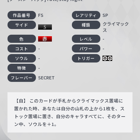
FS
SP
作品番号
レアリティ
クライマック
サイド
種類
ス
-
色
レベル
-
-
コスト
パワー
-
ソウル
トリガー
-
特徴
SECRET
フレーバー
【自】 このカードが手札からクライマックス置場に
置かれた時、あなたは自分の山札の上から1枚を、ス
トック置場に置き、自分のキャラすべてに、そのター
ン中、ソウルを＋1。