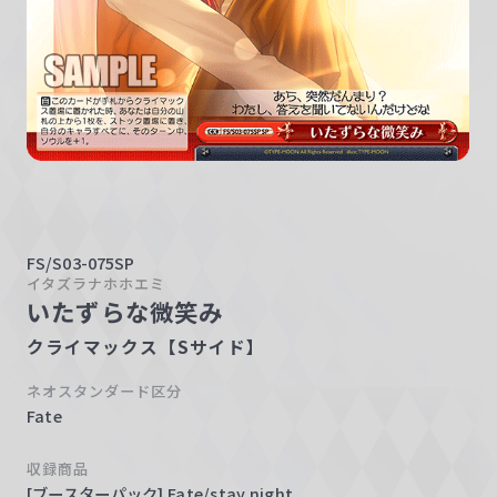
w
a
r
z
FS/S03-075SP
イタズラナホホエミ
いたずらな微笑み
クライマックス【Sサイド】
ネオスタンダード区分
Fate
収録商品
[ブースターパック] Fate/stay night