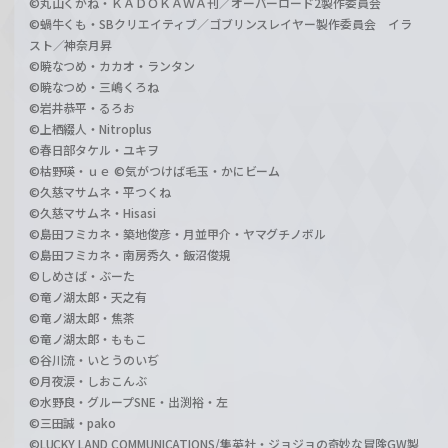
©丸山くがね・ＫＡＤＯＫＡＷＡ刊／オーバーロード2製作委員会
©蝸牛くも・SBクリエイティブ／ゴブリンスレイヤー製作委員会 イラ
スト／神奈月昇
©暁なつめ・カカオ・ランタン
©暁なつめ・三嶋くろね
©岩井恭平・るろお
©上栖綴人・Nitroplus
©春日部タケル・ユキヲ
©枯野瑛・ｕｅ ©気がつけば毛玉・かにビーム
©久慈マサムネ・平つくね
©久慈マサムネ・Hisasi
©島田フミカネ・築地俊彦・月並甲介・ヤマグチノボル
©島田フミカネ・南房秀久・飯沼俊規
©しめさば・ぶーた
©竜ノ湖太郎・天之有
©竜ノ湖太郎・焦茶
©竜ノ湖太郎・ももこ
©谷川流・いとうのいぢ
©月夜涙・しおこんぶ
©水野良・グループSNE・出渕裕・左
©三田誠・pako
©LUCKY LAND COMMUNICATIONS/集英社・ジョジョの奇妙な冒険GW製