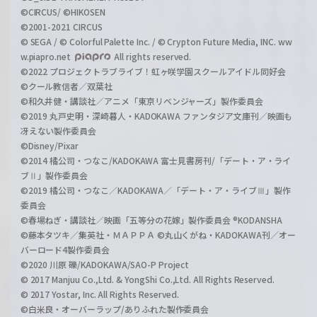
©CIRCUS/ ©HIKOSEN
©2001-2021 CIRCUS
© SEGA / © Colorful Palette Inc. / © Crypton Future Media, INC. ww
w.piapro.net
All rights reserved.
©2022 プロジェクトラブライブ！虹ヶ咲学園スクールアイドル同好会
©クール教信者／双葉社
©和久井健・講談社／アニメ「東京リベンジャーズ」製作委員会
©2019 丸戸史明・深崎暮人・KADOKAWA ファンタジア文庫刊／映画も
冴えない製作委員会
©Disney/Pixar
©2014 橘公司・つなこ/KADOKAWA 富士見書房刊/「デート・ア・ライ
ブⅡ」製作委員会
©2019 橘公司・つなこ／KADOKAWA／「デート・ア・ライブⅢ」製作
委員会
©春場ねぎ・講談社／映画「五等分の花嫁」製作委員会 ®KODANSHA
©藤本タツキ／集英社・ＭＡＰＰＡ ©丸山くがね・KADOKAWA刊／オー
バーロード4製作委員会
©2020 川原 礫/KADOKAWA/SAO-P Project
© 2017 Manjuu Co.,Ltd. & YongShi Co.,Ltd. All Rights Reserved.
© 2017 Yostar, Inc. All Rights Reserved.
©白米良・オーバーラップ/ありふれた製作委員会