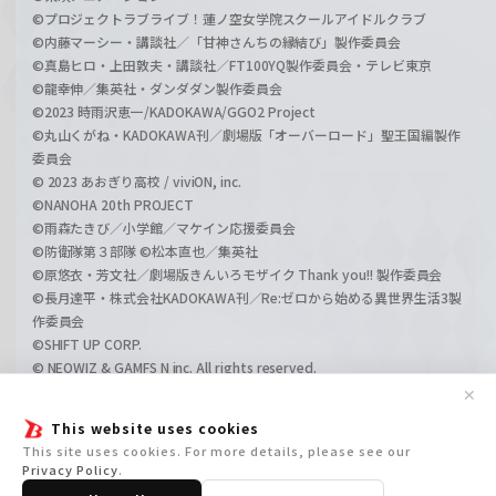
©プロジェクトラブライブ！蓮ノ空女学院スクールアイドルクラブ
©内藤マーシー・講談社／「甘神さんちの縁結び」製作委員会
©真島ヒロ・上田敦夫・講談社／FT100YQ製作委員会・テレビ東京
©龍幸伸／集英社・ダンダダン製作委員会
©2023 時雨沢恵一/KADOKAWA/GGO2 Project
©丸山くがね・KADOKAWA刊／劇場版「オーバーロード」聖王国編製作
委員会
© 2023 あおぎり高校 / viviON, inc.
©NANOHA 20th PROJECT
©雨森たきび／小学館／マケイン応援委員会
©防衛隊第３部隊 ©松本直也／集英社
©原悠衣・芳文社／劇場版きんいろモザイク Thank you!! 製作委員会
©長月達平・株式会社KADOKAWA刊／Re:ゼロから始める異世界生活3製
作委員会
©SHIFT UP CORP.
© NEOWIZ & GAMFS N inc. All rights reserved.
©ATLUS. ©SEGA.
✕
©GIRLS und PANZER Projekt
This website uses cookies
©GIRLS und PANZER Film Projekt
This site uses cookies. For more details, please see our
©GIRLS und PANZER Finale Projekt
Privacy Policy
.