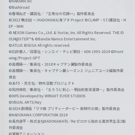
©HAKAMA Inc
©Bushiroad
©春場ねぎ・講談社／「五等分の花嫁∽」製作委員会
©2022 鴨志田 一/KADOKAWA/青ブタ Project ©CLAMP・ST/講談社・N
EP・NHK
© NEXON Games Co., Ltd. & Yostar, Inc. All Rights Reserved. THE ID
OLM@STER™& ©Bandai Namco Entertainment Inc.
©ATLUS ©SEGA All rights reserved.
©臼井儀人／双葉社・シンエイ・テレビ朝日・ADK 1993-2024 ©Front
wing/Project GPT
©高橋陽一／集英社・2018キャプテン翼製作委員会
©高橋陽一／集英社・キャプテン翼シーズン２ ジュニアユース編製作委
員会
©あfろ・芳文社／野外活動プロジェクト
©和月伸宏／集英社・「るろうに剣心 －明治剣客浪漫譚－」製作委員会
©WFS Developed by WRIGHT FLYER STUDIOS
©VISUAL ARTS/Key
©2024 劇場版「ウマ娘 プリティーダービー 新時代の扉」製作委員会
©KADOKAWA CORPORATION 2024
©長月達平・株式会社KADOKAWA刊／Re:ゼロから始める異世界生活2製
作委員会
©東映アニメーション