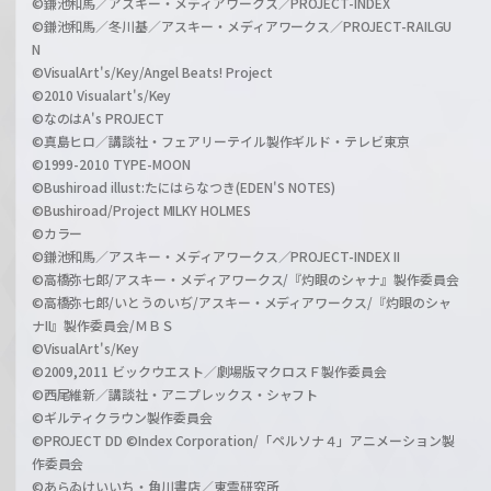
©鎌池和馬／アスキー・メディアワークス／PROJECT-INDEX
©鎌池和馬／冬川基／アスキー・メディアワークス／PROJECT-RAILGU
N
©VisualArt's/Key/Angel Beats! Project
©2010 Visualart's/Key
©なのはA's PROJECT
©真島ヒロ／講談社・フェアリーテイル製作ギルド・テレビ東京
©1999-2010 TYPE-MOON
©Bushiroad illust:たにはらなつき(EDEN'S NOTES)
©Bushiroad/Project MILKY HOLMES
©カラー
©鎌池和馬／アスキー・メディアワークス／PROJECT-INDEX II
©高橋弥七郎/アスキー・メディアワークス/『灼眼のシャナ』製作委員会
©高橋弥七郎/いとうのいぢ/アスキー・メディアワークス/『灼眼のシャ
ナII』製作委員会/ＭＢＳ
©VisualArt's/Key
©2009,2011 ビックウエスト／劇場版マクロスＦ製作委員会
©西尾維新／講談社・アニプレックス・シャフト
©ギルティクラウン製作委員会
©PROJECT DD ©Index Corporation/「ペルソナ４」アニメーション製
作委員会
©あらゐけいいち・角川書店／東雲研究所