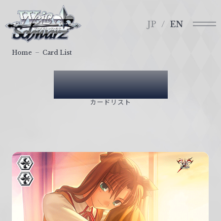
メ
ヴ
ニ
ァ
JP
EN
ュ
イ
ー
ス
Home
Card List
シ
ュ
Card List
ヴ
ァ
カードリスト
ル
ツ
｜
W
e
i
ß
S
c
h