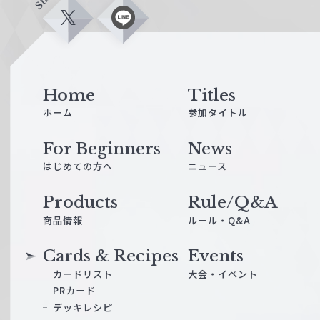
X
L
i
n
e
Home
Titles
ホーム
参加タイトル
For Beginners
News
はじめての方へ
ニュース
Products
Rule/Q&A
商品情報
ルール・Q&A
Cards & Recipes
Events
カードリスト
大会・イベント
PRカード
デッキレシピ