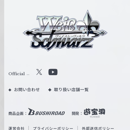
ヴ
ァ
イ
ス
シ
ュ
ヴ
ァ
ル
Official
X
Y
ツ
o
｜
お問い合わせ
取り扱い店舗一覧
u
W
T
e
u
i
b
商品企画：
開発：
ß
e
S
O
運営会社
プライバシーポリシー
外部送信ポリシー
c