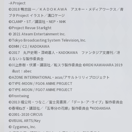
-A Project
©2018 鴨志田 一／ＫＡＤＯＫＡＷＡ アスキー・メディアワークス／青
ブタ Project イラスト／溝口ケージ
©CLAMP・ST／講談社・NEP・NHK
©Project Revue Starlight
© 2021 Ateam Entertainment Inc.
©Tokyo Broadcasting System Television, Inc.
©DMM / C2 / KADOKAWA
©2017 丸戸史明・深崎暮人・KADOKAWA ファンタジア文庫刊／冴
えない♭な製作委員会
©川上泰樹・伏瀬・講談社／転スラ製作委員会 ©REKI KAWAHARA 2019
illust：abec
©AZONE INTERNATIONAL・acus/アサルトリリィプロジェクト
©TYPE-MOON / FGO6 ANIME PROJECT
©TYPE-MOON / FGO7 ANIME PROJECT
©Frontwing
©2013 橘公司・つなこ／富士見書房／「デート･ア･ライブ」製作委員会
©春場ねぎ・講談社／「五等分の花嫁」製作委員会 ®KODANSHA
©2001-2020 CIRCUS
©VISUAL ARTS/Key
© Cygames, Inc.