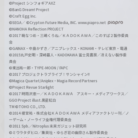
©Project シンフォギアAXZ
©BanG Dream! Project
©Craft Egg Inc.
©SEGA／ ©Crypton Future Media, INC. www.piapro.net
©NANOHA Reflection PROJECT
©2017 暁なつめ・三嶋くろね／ＫＡＤＯＫＡＷＡ／このすば２製作委員
会
©GAINAX・中島かずき／アニプレックス・KONAMI・テレビ東京・電通
©2015丸戸史明・深崎暮人・KADOKAWA 富士見書房／冴えない製作委
員会
©東出祐一郎・TYPE-MOON / FAPC
©2017 プロジェクトラブライブ！サンシャイン!!
©Magica Quartet/Aniplex・Magia Record Partners
©Project Revue Starlight
©2017 時雨沢恵一／ＫＡＤＯＫＡＷＡ アスキー・メディアワークス／
GGO Project illust.黒星紅白
TM ©TOHO CO., LTD.
©2014 榎宮祐・株式会社ＫＡＤＯＫＡＷＡ メディアファクトリー刊／ノ
ーゲーム・ノーライフ全権代理委員会
©2011 5pb.／Nitroplus 未来ガジェット研究所
©ミウラタダヒロ／集英社・ゆらぎ荘の幽奈さん製作委員会