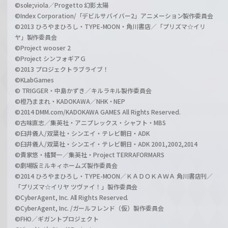
©sole;viola／Progetto 幻影太陽
©Index Corporation/「デビルサバイバー2」アニメーション製作委員会
©2013 ひろやまひろし・TYPE-MOON・角川書店／「プリズマ☆イリ
ヤ」製作委員会
©Project wooser 2
©Project シンフォギアＧ
©2013 プロジェクトラブライブ！
©KLabGames
© TRIGGER・中島かずき／キルラキル製作委員会
©橙乃ままれ・KADOKAWA／NHK・NEP
©2014 DMM.com/KADOKAWA GAMES All Rights Reserved.
©古味直志／集英社・アニプレックス・シャフト・MBS
©臼井儀人/双葉社・シンエイ・テレビ朝日・ADK
©臼井儀人/双葉社・シンエイ・テレビ朝日・ADK 2001,2002,2014
©貴家悠・橘賢一／集英社・Project TERRAFORMARS
©劇場版ミルキィホームズ製作委員会
©2014 ひろやまひろし・TYPE-MOON／ＫＡＤＯＫＡＷＡ 角川書店刊／
「プリズマ☆イリヤ ツヴァイ！」製作委員会
©CyberAgent, Inc. All Rights Reserved.
©CyberAgent, Inc. /ガールフレンド（仮）製作委員会
©FHO／ギガントプロジェクト