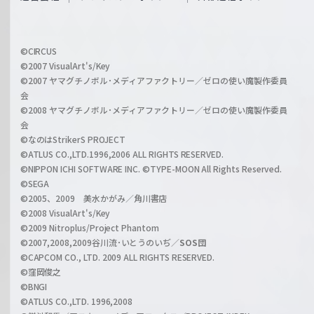
f
h
f
w
i
a
©CIRCUS
c
©2007 VisualArt's/Key
r
i
©2007 ヤマグチノボル･メディアファクトリー／ゼロの使い魔製作委員
z
会
a
©2008 ヤマグチノボル･メディアファクトリー／ゼロの使い魔製作委員
l
会
C
©なのはStrikerS PROJECT
h
©ATLUS CO.,LTD.1996,2006 ALL RIGHTS RESERVED.
a
©NIPPON ICHI SOFTWARE INC. ©TYPE-MOON All Rights Reserved.
n
©SEGA
©2005、2009 美水かがみ／角川書店
n
©2008 VisualArt's/Key
e
©2009 Nitroplus/Project Phantom
l
©2007,2008,2009谷川流･いとうのいぢ／
SOS団
©CAPCOM CO., LTD. 2009 ALL RIGHTS RESERVED.
©窪岡俊之
©BNGI
©ATLUS CO.,LTD. 1996,2008