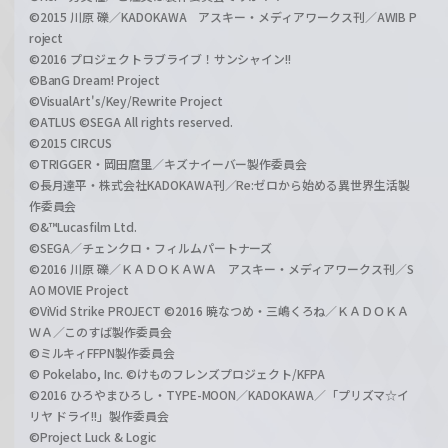
©2015 川原 礫／KADOKAWA アスキー・メディアワークス刊／AWIB P
roject
©2016 プロジェクトラブライブ！サンシャイン!!
©BanG Dream! Project
©VisualArt's/Key/Rewrite Project
©ATLUS ©SEGA All rights reserved.
©2015 CIRCUS
©TRIGGER・岡田麿里／キズナイーバー製作委員会
©長月達平・株式会社KADOKAWA刊／Re:ゼロから始める異世界生活製
作委員会
©&™Lucasfilm Ltd.
©SEGA／チェンクロ・フィルムパートナーズ
©2016 川原 礫／ＫＡＤＯＫＡＷＡ アスキー・メディアワークス刊／S
AO MOVIE Project
©ViVid Strike PROJECT ©2016 暁なつめ・三嶋くろね／ＫＡＤＯＫＡ
ＷＡ／このすば製作委員会
©ミルキィFFPN製作委員会
© Pokelabo, Inc. ©けものフレンズプロジェクト/KFPA
©2016 ひろやまひろし・TYPE-MOON／KADOKAWA／「プリズマ☆イ
リヤ ドライ!!」製作委員会
©Project Luck & Logic