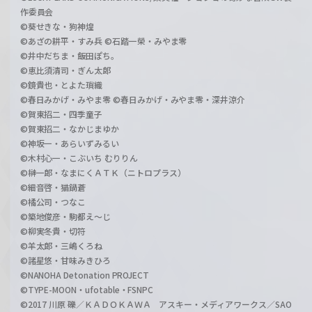
作委員会
©葵せきな・狗神煌
©あざの耕平・すみ兵 ©石踏一榮・みやま零
©井中だちま・飯田ぽち。
©恵比須清司・ぎん太郎
©鏡貴也・とよた瑣織
©春日みかげ・みやま零 ©春日みかげ・みやま零・深井涼介
©賀東招二・四季童子
©賀東招二・なかじまゆか
©神坂一・あらいずみるい
©木村心一・こぶいち むりりん
©榊一郎・なまにくＡＴＫ（ニトロプラス）
©細音啓・猫鍋蒼
©橘公司・つなこ
©築地俊彦・駒都え～じ
©柳実冬貴・切符
©羊太郎・三嶋くろね
©諸星悠・甘味みきひろ
©NANOHA Detonation PROJECT
©TYPE-MOON・ufotable・FSNPC
©2017 川原 礫／ＫＡＤＯＫＡＷＡ アスキー・メディアワークス／SAO