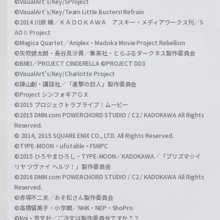
©VisualArt's/Key/SProject
©VisualArt's/Key/Team Little Busters! Refrain
©2014 川原 礫／ＫＡＤＯＫＡＷＡ アスキー・メディアワークス刊／S
AOⅡ Project
©Magica Quartet／Aniplex・Madoka Movie Project Rebellion
©矢吹健太朗・長谷見沙貴／集英社・とらぶるダークネス製作委員会
©BNEI／PROJECT CINDERELLA ©PROJECT DD3
©VisualArt's/Key/Charlotte Project
©諫山創・講談社／「進撃の巨人」製作委員会
©Project シンフォギアＧＸ
©2015 プロジェクトラブライブ！ムービー
©2015 DMM.com POWERCHORD STUDIO / C2 / KADOKAWA All Rights
Reserved.
© 2014, 2015 SQUARE ENIX CO., LTD. All Rights Reserved.
©TYPE-MOON・ufotable・FSNPC
©2015 ひろやまひろし・TYPE-MOON／KADOKAWA／「プリズマ☆イ
リヤ ツヴァイ ヘルツ！」製作委員会
©2016 DMM.com POWERCHORD STUDIO / C2 / KADOKAWA All Rights
Reserved.
©赤塚不二夫／おそ松さん製作委員会
©高橋留美子・小学館／NHK・NEP・ShoPro
©Koi・芳文社／ご注文は製作委員会ですか？？