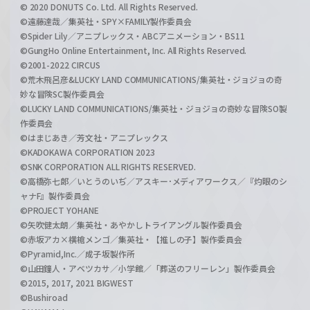
© 2020 DONUTS Co. Ltd. All Rights Reserved.
©遠藤達哉／集英社・SPY×FAMILY製作委員会
©Spider Lily／アニプレックス・ABCアニメーション・BS11
©GungHo Online Entertainment, Inc. All Rights Reserved.
©2001-2022 CIRCUS
©荒木飛呂彦&LUCKY LAND COMMUNICATIONS/集英社・ジョジョの奇
妙な冒険SC製作委員会
©LUCKY LAND COMMUNICATIONS/集英社・ジョジョの奇妙な冒険SO製
作委員会
©はまじあき／芳文社・アニプレックス
©KADOKAWA CORPORATION 2023
©SNK CORPORATION ALL RIGHTS RESERVED.
©高橋弥七郎／いとうのいぢ／アスキー･メディアワークス／『灼眼のシ
ャナF』製作委員会
©PROJECT YOHANE
©矢吹健太朗／集英社・あやかしトライアングル製作委員会
©赤坂アカ×横槍メンゴ／集英社・【推しの子】製作委員会
©Pyramid,Inc.／成子坂製作所
©山田鐘人・アベツカサ／小学館／「葬送のフリーレン」製作委員会
©2015, 2017, 2021 BIGWEST
©Bushiroad