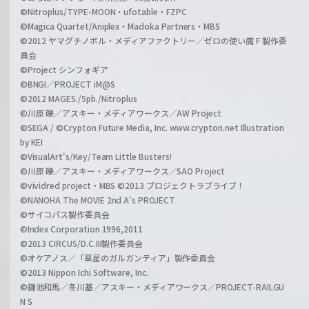
©Nitroplus/TYPE-MOON・ufotable・FZPC
©Magica Quartet/Aniplex・Madoka Partners・MBS
©2012 ヤマグチノボル・メディアファクトリー／ゼロの使い魔Ｆ製作委
員会
©Project シンフォギア
©BNGI／PROJECT iM@S
©2012 MAGES./5pb./Nitroplus
©川原 礫／アスキー・メディアワークス／AW Project
©SEGA / ©Crypton Future Media, Inc. www.crypton.net Illustration
by KEI
©VisualArt's/Key/Team Little Busters!
©川原 礫／アスキー・メディアワークス／SAO Project
©vividred project・MBS ©2013 プロジェクトラブライブ！
©NANOHA The MOVIE 2nd A's PROJECT
©サイコパス製作委員会
©Index Corporation 1996,2011
©2013 CIRCUS/D.C.III製作委員会
©オケアノス／「翠星のガルガンティア」製作委員会
©2013 Nippon Ichi Software, Inc.
©鎌池和馬／冬川基／アスキー・メディアワークス／PROJECT-RAILGU
N S