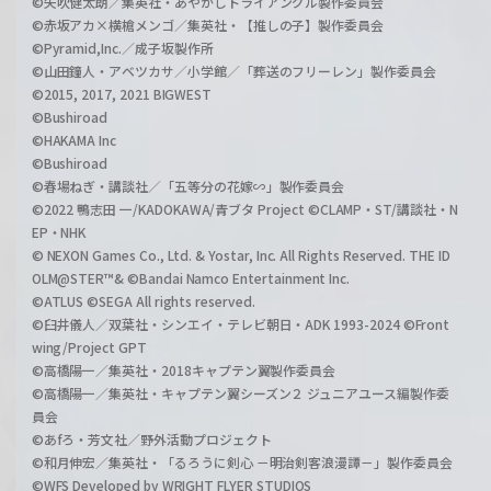
©矢吹健太朗／集英社・あやかしトライアングル製作委員会
©赤坂アカ×横槍メンゴ／集英社・【推しの子】製作委員会
©Pyramid,Inc.／成子坂製作所
©山田鐘人・アベツカサ／小学館／「葬送のフリーレン」製作委員会
©2015, 2017, 2021 BIGWEST
©Bushiroad
©HAKAMA Inc
©Bushiroad
©春場ねぎ・講談社／「五等分の花嫁∽」製作委員会
©2022 鴨志田 一/KADOKAWA/青ブタ Project ©CLAMP・ST/講談社・N
EP・NHK
© NEXON Games Co., Ltd. & Yostar, Inc. All Rights Reserved. THE ID
OLM@STER™& ©Bandai Namco Entertainment Inc.
©ATLUS ©SEGA All rights reserved.
©臼井儀人／双葉社・シンエイ・テレビ朝日・ADK 1993-2024 ©Front
wing/Project GPT
©高橋陽一／集英社・2018キャプテン翼製作委員会
©高橋陽一／集英社・キャプテン翼シーズン２ ジュニアユース編製作委
員会
©あfろ・芳文社／野外活動プロジェクト
©和月伸宏／集英社・「るろうに剣心 －明治剣客浪漫譚－」製作委員会
©WFS Developed by WRIGHT FLYER STUDIOS