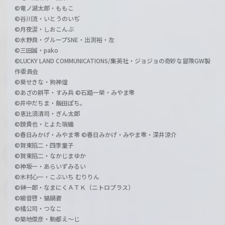
©竜ノ湖太郎・ももこ
©谷川流・いとうのいぢ
©月夜涙・しおこんぶ
©水野良・グループSNE・出渕裕・左
©三田誠・pako
©LUCKY LAND COMMUNICATIONS/集英社・ジョジョの奇妙な冒険GW製
作委員会
©葵せきな・狗神煌
©あざの耕平・すみ兵 ©石踏一榮・みやま零
©井中だちま・飯田ぽち。
©恵比須清司・ぎん太郎
©鏡貴也・とよた瑣織
©春日みかげ・みやま零 ©春日みかげ・みやま零・深井涼介
©賀東招二・四季童子
©賀東招二・なかじまゆか
©神坂一・あらいずみるい
©木村心一・こぶいち むりりん
©榊一郎・なまにくＡＴＫ（ニトロプラス）
©細音啓・猫鍋蒼
©橘公司・つなこ
©築地俊彦・駒都え～じ