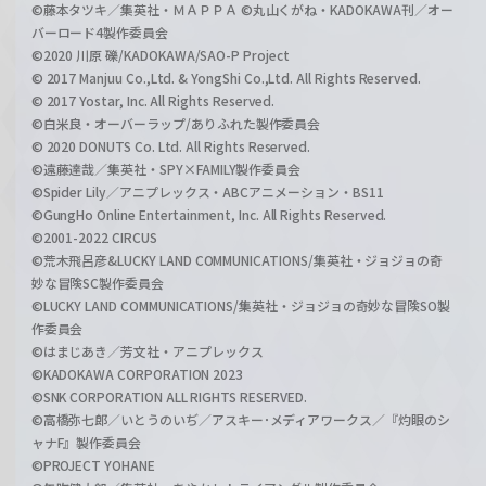
©藤本タツキ／集英社・ＭＡＰＰＡ ©丸山くがね・KADOKAWA刊／オー
バーロード4製作委員会
©2020 川原 礫/KADOKAWA/SAO-P Project
© 2017 Manjuu Co.,Ltd. & YongShi Co.,Ltd. All Rights Reserved.
© 2017 Yostar, Inc. All Rights Reserved.
©白米良・オーバーラップ/ありふれた製作委員会
© 2020 DONUTS Co. Ltd. All Rights Reserved.
©遠藤達哉／集英社・SPY×FAMILY製作委員会
©Spider Lily／アニプレックス・ABCアニメーション・BS11
©GungHo Online Entertainment, Inc. All Rights Reserved.
©2001-2022 CIRCUS
©荒木飛呂彦&LUCKY LAND COMMUNICATIONS/集英社・ジョジョの奇
妙な冒険SC製作委員会
©LUCKY LAND COMMUNICATIONS/集英社・ジョジョの奇妙な冒険SO製
作委員会
©はまじあき／芳文社・アニプレックス
©KADOKAWA CORPORATION 2023
©SNK CORPORATION ALL RIGHTS RESERVED.
©高橋弥七郎／いとうのいぢ／アスキー･メディアワークス／『灼眼のシ
ャナF』製作委員会
©PROJECT YOHANE