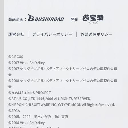
T
e
u
i
b
商品企画：
開発：
ß
e
S
O
運営会社
プライバシーポリシー
外部送信ポリシー
c
f
h
f
w
i
a
©CIRCUS
c
©2007 VisualArt's/Key
r
i
©2007 ヤマグチノボル･メディアファクトリー／ゼロの使い魔製作委員
z
会
a
©2008 ヤマグチノボル･メディアファクトリー／ゼロの使い魔製作委員
l
会
C
©なのはStrikerS PROJECT
h
©ATLUS CO.,LTD.1996,2006 ALL RIGHTS RESERVED.
a
©NIPPON ICHI SOFTWARE INC. ©TYPE-MOON All Rights Reserved.
n
©SEGA
©2005、2009 美水かがみ／角川書店
n
©2008 VisualArt's/Key
e