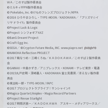
ＷＡ／このすば製作委員会
©ミルキィFFPN製作委員会
© Pokelabo, Inc. ©けものフレンズプロジェクト/KFPA
©2016 ひろやまひろし・TYPE-MOON／KADOKAWA／「プリズマ☆イ
リヤ ドライ!!」製作委員会
©Project Luck & Logic
©Project シンフォギアAXZ
©BanG Dream! Project
©Craft Egg Inc.
©SEGA／ ©Crypton Future Media, INC. www.piapro.net
©NANOHA Reflection PROJECT
©2017 暁なつめ・三嶋くろね／ＫＡＤＯＫＡＷＡ／このすば２製作委員
会
©GAINAX・中島かずき／アニプレックス・KONAMI・テレビ東京・電通
©2015丸戸史明・深崎暮人・KADOKAWA 富士見書房／冴えない製作委
員会
©東出祐一郎・TYPE-MOON / FAPC
©2017 プロジェクトラブライブ！サンシャイン!!
©Magica Quartet/Aniplex・Magia Record Partners
©Project Revue Starlight
©2017 時雨沢恵一／ＫＡＤＯＫＡＷＡ アスキー・メディアワークス／