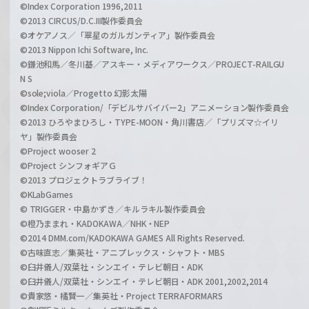
©Index Corporation 1996,2011
©2013 CIRCUS/D.C.III製作委員会
©オケアノス／「翠星のガルガンティア」製作委員会
©2013 Nippon Ichi Software, Inc.
©鎌池和馬／冬川基／アスキー・メディアワークス／PROJECT-RAILGU
N S
©sole;viola／Progetto 幻影太陽
©Index Corporation/「デビルサバイバー2」アニメーション製作委員会
©2013 ひろやまひろし・TYPE-MOON・角川書店／「プリズマ☆イリ
ヤ」製作委員会
©Project wooser 2
©Project シンフォギアＧ
©2013 プロジェクトラブライブ！
©KLabGames
© TRIGGER・中島かずき／キルラキル製作委員会
©橙乃ままれ・KADOKAWA／NHK・NEP
©2014 DMM.com/KADOKAWA GAMES All Rights Reserved.
©古味直志／集英社・アニプレックス・シャフト・MBS
©臼井儀人/双葉社・シンエイ・テレビ朝日・ADK
©臼井儀人/双葉社・シンエイ・テレビ朝日・ADK 2001,2002,2014
©貴家悠・橘賢一／集英社・Project TERRAFORMARS