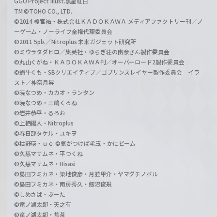
GGO Project illust.黒星紅白
TM ©TOHO CO., LTD.
©2014 榎宮祐・株式会社ＫＡＤＯＫＡＷＡ メディアファクトリー刊／ノ
ーゲーム・ノーライフ全権代理委員会
©2011 5pb.／Nitroplus 未来ガジェット研究所
©ミウラタダヒロ／集英社・ゆらぎ荘の幽奈さん製作委員会
©丸山くがね・ＫＡＤＯＫＡＷＡ刊／オーバーロード2製作委員会
©蝸牛くも・SBクリエイティブ／ゴブリンスレイヤー製作委員会 イラ
スト／神奈月昇
©暁なつめ・カカオ・ランタン
©暁なつめ・三嶋くろね
©岩井恭平・るろお
©上栖綴人・Nitroplus
©春日部タケル・ユキヲ
©枯野瑛・ｕｅ ©気がつけば毛玉・かにビーム
©久慈マサムネ・平つくね
©久慈マサムネ・Hisasi
©島田フミカネ・築地俊彦・月並甲介・ヤマグチノボル
©島田フミカネ・南房秀久・飯沼俊規
©しめさば・ぶーた
©竜ノ湖太郎・天之有
©竜ノ湖太郎・焦茶