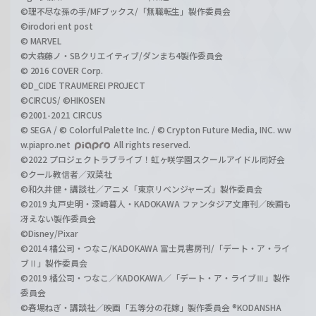
©理不尽な孫の手/MFブックス/「無職転生」製作委員会
©irodori ent post
© MARVEL
©大森藤ノ・SBクリエイティブ/ダンまち4製作委員会
© 2016 COVER Corp.
©D_CIDE TRAUMEREI PROJECT
©CIRCUS/ ©HIKOSEN
©2001-2021 CIRCUS
© SEGA / © Colorful Palette Inc. / © Crypton Future Media, INC. ww
w.piapro.net
All rights reserved.
©2022 プロジェクトラブライブ！虹ヶ咲学園スクールアイドル同好会
©クール教信者／双葉社
©和久井健・講談社／アニメ「東京リベンジャーズ」製作委員会
©2019 丸戸史明・深崎暮人・KADOKAWA ファンタジア文庫刊／映画も
冴えない製作委員会
©Disney/Pixar
©2014 橘公司・つなこ/KADOKAWA 富士見書房刊/「デート・ア・ライ
ブⅡ」製作委員会
©2019 橘公司・つなこ／KADOKAWA／「デート・ア・ライブⅢ」製作
委員会
©春場ねぎ・講談社／映画「五等分の花嫁」製作委員会 ®KODANSHA