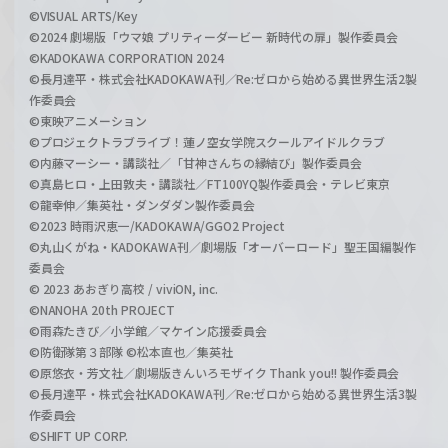
©VISUAL ARTS/Key
©2024 劇場版「ウマ娘 プリティーダービー 新時代の扉」製作委員会
©KADOKAWA CORPORATION 2024
©長月達平・株式会社KADOKAWA刊／Re:ゼロから始める異世界生活2製
作委員会
©東映アニメーション
©プロジェクトラブライブ！蓮ノ空女学院スクールアイドルクラブ
©内藤マーシー・講談社／「甘神さんちの縁結び」製作委員会
©真島ヒロ・上田敦夫・講談社／FT100YQ製作委員会・テレビ東京
©龍幸伸／集英社・ダンダダン製作委員会
©2023 時雨沢恵一/KADOKAWA/GGO2 Project
©丸山くがね・KADOKAWA刊／劇場版「オーバーロード」聖王国編製作
委員会
© 2023 あおぎり高校 / viviON, inc.
©NANOHA 20th PROJECT
©雨森たきび／小学館／マケイン応援委員会
©防衛隊第３部隊 ©松本直也／集英社
©原悠衣・芳文社／劇場版きんいろモザイク Thank you!! 製作委員会
©長月達平・株式会社KADOKAWA刊／Re:ゼロから始める異世界生活3製
作委員会
©SHIFT UP CORP.