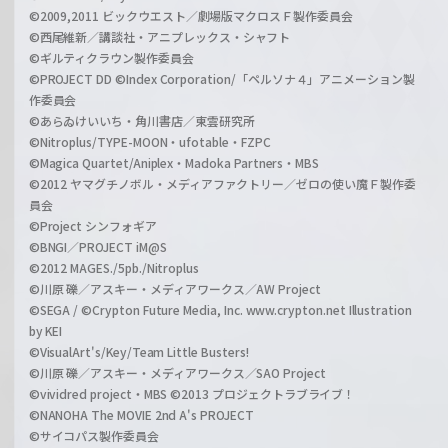
©2009,2011 ビックウエスト／劇場版マクロスＦ製作委員会
©西尾維新／講談社・アニプレックス・シャフト
©ギルティクラウン製作委員会
©PROJECT DD ©Index Corporation/「ペルソナ４」アニメーション製
作委員会
©あらゐけいいち・角川書店／東雲研究所
©Nitroplus/TYPE-MOON・ufotable・FZPC
©Magica Quartet/Aniplex・Madoka Partners・MBS
©2012 ヤマグチノボル・メディアファクトリー／ゼロの使い魔Ｆ製作委
員会
©Project シンフォギア
©BNGI／PROJECT iM@S
©2012 MAGES./5pb./Nitroplus
©川原 礫／アスキー・メディアワークス／AW Project
©SEGA / ©Crypton Future Media, Inc. www.crypton.net Illustration
by KEI
©VisualArt's/Key/Team Little Busters!
©川原 礫／アスキー・メディアワークス／SAO Project
©vividred project・MBS ©2013 プロジェクトラブライブ！
©NANOHA The MOVIE 2nd A's PROJECT
©サイコパス製作委員会