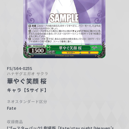
w
a
r
z
FS/S64-025S
ハナヤグエガオ サクラ
華やぐ笑顔 桜
キャラ【Sサイド】
ネオスタンダード区分
Fate
収録商品
[ブースターパック] 劇場版「Fate/stay night [Heaven’s