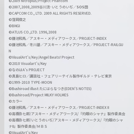
©2009 Nitroplus/Project Phantom
l
©2007,2008,2009谷川流･いとうのいぢ／
SOS団
©CAPCOM CO., LTD. 2009 ALL RIGHTS RESERVED.
©窪岡俊之
©BNGI
©ATLUS CO.,LTD. 1996,2008
©鎌池和馬／アスキー・メディアワークス／PROJECT-INDEX
©鎌池和馬／冬川基／アスキー・メディアワークス／PROJECT-RAILGU
N
©VisualArt's/Key/Angel Beats! Project
©2010 Visualart's/Key
©なのはA's PROJECT
©真島ヒロ／講談社・フェアリーテイル製作ギルド・テレビ東京
©1999-2010 TYPE-MOON
©Bushiroad illust:たにはらなつき(EDEN'S NOTES)
©Bushiroad/Project MILKY HOLMES
©カラー
©鎌池和馬／アスキー・メディアワークス／PROJECT-INDEX II
©高橋弥七郎/アスキー・メディアワークス/『灼眼のシャナ』製作委員会
©高橋弥七郎/いとうのいぢ/アスキー・メディアワークス/『灼眼のシャ
ナII』製作委員会/ＭＢＳ
©VisualArt's/Key