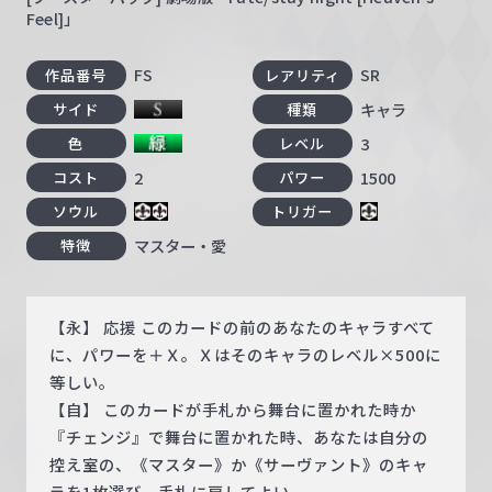
Feel]」
FS
SR
作品番号
レアリティ
キャラ
サイド
種類
3
色
レベル
2
1500
コスト
パワー
ソウル
トリガー
マスター・愛
特徴
【永】 応援 このカードの前のあなたのキャラすべて
に、パワーを＋Ｘ。Ｘはそのキャラのレベル×500に
等しい。
【自】 このカードが手札から舞台に置かれた時か
『チェンジ』で舞台に置かれた時、あなたは自分の
控え室の、《マスター》か《サーヴァント》のキャ
ラを1枚選び、手札に戻してよい。