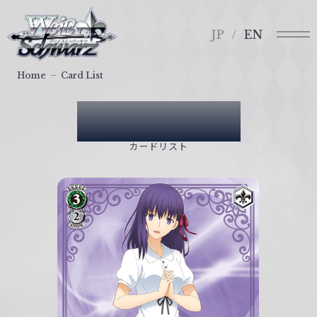
メ
ヴ
ニ
ァ
JP
EN
ュ
イ
ー
ス
Home
Card List
シ
ュ
Card List
ヴ
ァ
カードリスト
ル
ツ
｜
W
e
i
ß
S
c
h