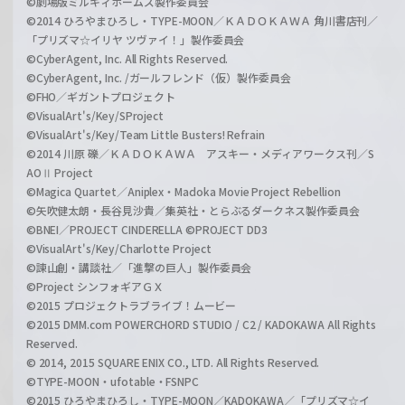
©劇場版ミルキィホームズ製作委員会
©2014 ひろやまひろし・TYPE-MOON／ＫＡＤＯＫＡＷＡ 角川書店刊／
「プリズマ☆イリヤ ツヴァイ！」製作委員会
©CyberAgent, Inc. All Rights Reserved.
©CyberAgent, Inc. /ガールフレンド（仮）製作委員会
©FHO／ギガントプロジェクト
©VisualArt's/Key/SProject
©VisualArt's/Key/Team Little Busters! Refrain
©2014 川原 礫／ＫＡＤＯＫＡＷＡ アスキー・メディアワークス刊／S
AOⅡ Project
©Magica Quartet／Aniplex・Madoka Movie Project Rebellion
©矢吹健太朗・長谷見沙貴／集英社・とらぶるダークネス製作委員会
©BNEI／PROJECT CINDERELLA ©PROJECT DD3
©VisualArt's/Key/Charlotte Project
©諫山創・講談社／「進撃の巨人」製作委員会
©Project シンフォギアＧＸ
©2015 プロジェクトラブライブ！ムービー
©2015 DMM.com POWERCHORD STUDIO / C2 / KADOKAWA All Rights
Reserved.
© 2014, 2015 SQUARE ENIX CO., LTD. All Rights Reserved.
©TYPE-MOON・ufotable・FSNPC
©2015 ひろやまひろし・TYPE-MOON／KADOKAWA／「プリズマ☆イ