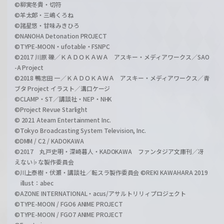
©柳実冬貴・切符
©羊太郎・三嶋くろね
©諸星悠・甘味みきひろ
©NANOHA Detonation PROJECT
©TYPE-MOON・ufotable・FSNPC
©2017 川原 礫／ＫＡＤＯＫＡＷＡ アスキー・メディアワークス／SAO
-A Project
©2018 鴨志田 一／ＫＡＤＯＫＡＷＡ アスキー・メディアワークス／青
ブタ Project イラスト／溝口ケージ
©CLAMP・ST／講談社・NEP・NHK
©Project Revue Starlight
© 2021 Ateam Entertainment Inc.
©Tokyo Broadcasting System Television, Inc.
©DMM / C2 / KADOKAWA
©2017 丸戸史明・深崎暮人・KADOKAWA ファンタジア文庫刊／冴
えない♭な製作委員会
©川上泰樹・伏瀬・講談社／転スラ製作委員会 ©REKI KAWAHARA 2019
illust：abec
©AZONE INTERNATIONAL・acus/アサルトリリィプロジェクト
©TYPE-MOON / FGO6 ANIME PROJECT
©TYPE-MOON / FGO7 ANIME PROJECT