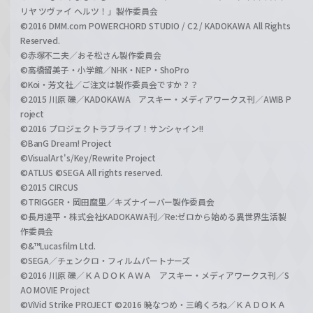
リヤ ツヴァイ ヘルツ！」製作委員会
©2016 DMM.com POWERCHORD STUDIO / C2 / KADOKAWA All Rights
Reserved.
©赤塚不二夫／おそ松さん製作委員会
©高橋留美子・小学館／NHK・NEP・ShoPro
©Koi・芳文社／ご注文は製作委員会ですか？？
©2015 川原 礫／KADOKAWA アスキー・メディアワークス刊／AWIB P
roject
©2016 プロジェクトラブライブ！サンシャイン!!
©BanG Dream! Project
©VisualArt's/Key/Rewrite Project
©ATLUS ©SEGA All rights reserved.
©2015 CIRCUS
©TRIGGER・岡田麿里／キズナイーバー製作委員会
©長月達平・株式会社KADOKAWA刊／Re:ゼロから始める異世界生活製
作委員会
©&™Lucasfilm Ltd.
©SEGA／チェンクロ・フィルムパートナーズ
©2016 川原 礫／ＫＡＤＯＫＡＷＡ アスキー・メディアワークス刊／S
AO MOVIE Project
©ViVid Strike PROJECT ©2016 暁なつめ・三嶋くろね／ＫＡＤＯＫＡ