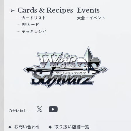
Cards & Recipes
Events
カードリスト
大会・イベント
PRカード
デッキレシピ
ヴ
ァ
イ
ス
シ
ュ
ヴ
ァ
ル
Official
X
Y
ツ
o
｜
お問い合わせ
取り扱い店舗一覧
u
W