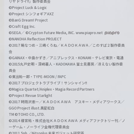
リヤ ドライ!!」製作委員会
©Project Luck & Logic
©Project シンフォギアAXZ
©BanG Dream! Project
©Craft Egg Inc.
©SEGA／ ©Crypton Future Media, INC. www.piapro.net
©NANOHA Reflection PROJECT
©2017 暁なつめ・三嶋くろね／ＫＡＤＯＫＡＷＡ／このすば２製作委員
会
©GAINAX・中島かずき／アニプレックス・KONAMI・テレビ東京・電通
©2015丸戸史明・深崎暮人・KADOKAWA 富士見書房／冴えない製作委
員会
©東出祐一郎・TYPE-MOON / FAPC
©2017 プロジェクトラブライブ！サンシャイン!!
©Magica Quartet/Aniplex・Magia Record Partners
©Project Revue Starlight
©2017 時雨沢恵一／ＫＡＤＯＫＡＷＡ アスキー・メディアワークス／
GGO Project illust.黒星紅白
TM ©TOHO CO., LTD.
©2014 榎宮祐・株式会社ＫＡＤＯＫＡＷＡ メディアファクトリー刊／ノ
ーゲーム・ノーライフ全権代理委員会
©2011 5pb.／Nitroplus 未来ガジェット研究所