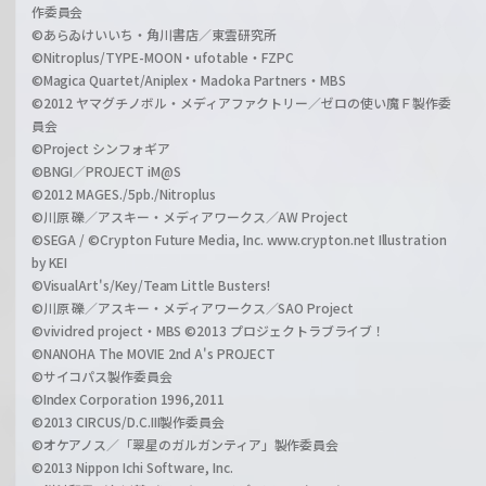
作委員会
©あらゐけいいち・角川書店／東雲研究所
©Nitroplus/TYPE-MOON・ufotable・FZPC
©Magica Quartet/Aniplex・Madoka Partners・MBS
©2012 ヤマグチノボル・メディアファクトリー／ゼロの使い魔Ｆ製作委
員会
©Project シンフォギア
©BNGI／PROJECT iM@S
©2012 MAGES./5pb./Nitroplus
©川原 礫／アスキー・メディアワークス／AW Project
©SEGA / ©Crypton Future Media, Inc. www.crypton.net Illustration
by KEI
©VisualArt's/Key/Team Little Busters!
©川原 礫／アスキー・メディアワークス／SAO Project
©vividred project・MBS ©2013 プロジェクトラブライブ！
©NANOHA The MOVIE 2nd A's PROJECT
©サイコパス製作委員会
©Index Corporation 1996,2011
©2013 CIRCUS/D.C.III製作委員会
©オケアノス／「翠星のガルガンティア」製作委員会
©2013 Nippon Ichi Software, Inc.