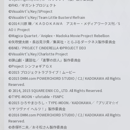
©FHO／ギガントプロジェクト
©VisualArt's/Key/SProject
©VisualArt's/Key/Team Little Busters! Refrain
©2014 川原 礫／ＫＡＤＯＫＡＷＡ アスキー・メディアワークス刊／S
AOⅡ Project
©Magica Quartet／Aniplex・Madoka Movie Project Rebellion
©矢吹健太朗・長谷見沙貴／集英社・とらぶるダークネス製作委員会
©BNEI／PROJECT CINDERELLA ©PROJECT DD3
©VisualArt's/Key/Charlotte Project
©諫山創・講談社／「進撃の巨人」製作委員会
©Project シンフォギアＧＸ
©2015 プロジェクトラブライブ！ムービー
©2015 DMM.com POWERCHORD STUDIO / C2 / KADOKAWA All Rights
Reserved.
© 2014, 2015 SQUARE ENIX CO., LTD. All Rights Reserved.
©TYPE-MOON・ufotable・FSNPC
©2015 ひろやまひろし・TYPE-MOON／KADOKAWA／「プリズマ☆イ
リヤ ツヴァイ ヘルツ！」製作委員会
©2016 DMM.com POWERCHORD STUDIO / C2 / KADOKAWA All Rights
Reserved.
©赤塚不二夫／おそ松さん製作委員会