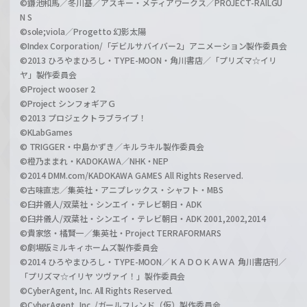
©鎌池和馬／冬川基／アスキー・メディアワークス／PROJECT-RAILGU
N S
©sole;viola／Progetto 幻影太陽
©Index Corporation/「デビルサバイバー2」アニメーション製作委員会
©2013 ひろやまひろし・TYPE-MOON・角川書店／「プリズマ☆イリ
ヤ」製作委員会
©Project wooser 2
©Project シンフォギアＧ
©2013 プロジェクトラブライブ！
©KLabGames
© TRIGGER・中島かずき／キルラキル製作委員会
©橙乃ままれ・KADOKAWA／NHK・NEP
©2014 DMM.com/KADOKAWA GAMES All Rights Reserved.
©古味直志／集英社・アニプレックス・シャフト・MBS
©臼井儀人/双葉社・シンエイ・テレビ朝日・ADK
©臼井儀人/双葉社・シンエイ・テレビ朝日・ADK 2001,2002,2014
©貴家悠・橘賢一／集英社・Project TERRAFORMARS
©劇場版ミルキィホームズ製作委員会
©2014 ひろやまひろし・TYPE-MOON／ＫＡＤＯＫＡＷＡ 角川書店刊／
「プリズマ☆イリヤ ツヴァイ！」製作委員会
©CyberAgent, Inc. All Rights Reserved.
©CyberAgent, Inc. /ガールフレンド（仮）製作委員会