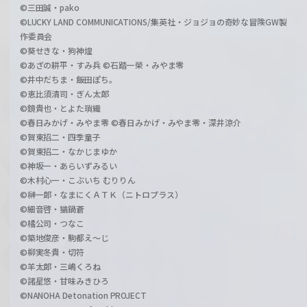
©三田誠・pako
©LUCKY LAND COMMUNICATIONS/集英社・ジョジョの奇妙な冒険GW製
作委員会
©葵せきな・狗神煌
©あざの耕平・すみ兵 ©石踏一榮・みやま零
©井中だちま・飯田ぽち。
©恵比須清司・ぎん太郎
©鏡貴也・とよた瑣織
©春日みかげ・みやま零 ©春日みかげ・みやま零・深井涼介
©賀東招二・四季童子
©賀東招二・なかじまゆか
©神坂一・あらいずみるい
©木村心一・こぶいち むりりん
©榊一郎・なまにくＡＴＫ（ニトロプラス）
©細音啓・猫鍋蒼
©橘公司・つなこ
©築地俊彦・駒都え～じ
©柳実冬貴・切符
©羊太郎・三嶋くろね
©諸星悠・甘味みきひろ
©NANOHA Detonation PROJECT