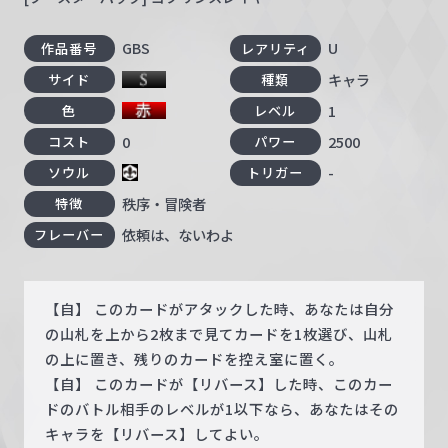
GBS
U
作品番号
レアリティ
キャラ
サイド
種類
1
色
レベル
0
2500
コスト
パワー
-
ソウル
トリガー
秩序・冒険者
特徴
依頼は、ないわよ
フレーバー
【自】 このカードがアタックした時、あなたは自分
の山札を上から2枚まで見てカードを1枚選び、山札
の上に置き、残りのカードを控え室に置く。
【自】 このカードが【リバース】した時、このカー
ドのバトル相手のレベルが1以下なら、あなたはその
キャラを【リバース】してよい。