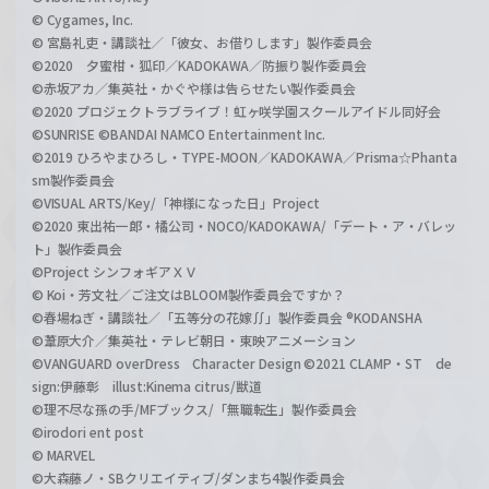
© Cygames, Inc.
© 宮島礼吏・講談社／「彼女、お借りします」製作委員会
©2020 夕蜜柑・狐印／KADOKAWA／防振り製作委員会
©赤坂アカ／集英社・かぐや様は告らせたい製作委員会
©2020 プロジェクトラブライブ！虹ヶ咲学園スクールアイドル同好会
©SUNRISE ©BANDAI NAMCO Entertainment Inc.
©2019 ひろやまひろし・TYPE-MOON／KADOKAWA／Prisma☆Phanta
sm製作委員会
©VISUAL ARTS/Key/「神様になった日」Project
©2020 東出祐一郎・橘公司・NOCO/KADOKAWA/「デート・ア・バレッ
ト」製作委員会
©Project シンフォギアＸＶ
© Koi・芳文社／ご注文はBLOOM製作委員会ですか？
©春場ねぎ・講談社／「五等分の花嫁∬」製作委員会 ®KODANSHA
©葦原大介／集英社・テレビ朝日・東映アニメーション
©VANGUARD overDress Character Design ©2021 CLAMP・ST de
sign:伊藤彰 illust:Kinema citrus/獣道
©理不尽な孫の手/MFブックス/「無職転生」製作委員会
©irodori ent post
© MARVEL
©大森藤ノ・SBクリエイティブ/ダンまち4製作委員会