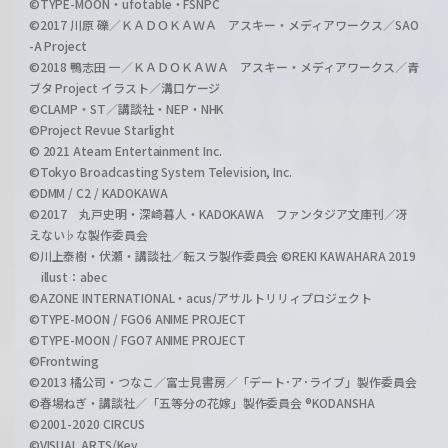
©TYPE-MOON・ufotable・FSNPC
©2017 川原 礫／ＫＡＤＯＫＡＷＡ アスキー・メディアワークス／SAO
-A Project
©2018 鴨志田 一／ＫＡＤＯＫＡＷＡ アスキー・メディアワークス／青
ブタ Project イラスト／溝口ケージ
©CLAMP・ST／講談社・NEP・NHK
©Project Revue Starlight
© 2021 Ateam Entertainment Inc.
©Tokyo Broadcasting System Television, Inc.
©DMM / C2 / KADOKAWA
©2017 丸戸史明・深崎暮人・KADOKAWA ファンタジア文庫刊／冴
えない♭な製作委員会
©川上泰樹・伏瀬・講談社／転スラ製作委員会 ©REKI KAWAHARA 2019
illust：abec
©AZONE INTERNATIONAL・acus/アサルトリリィプロジェクト
©TYPE-MOON / FGO6 ANIME PROJECT
©TYPE-MOON / FGO7 ANIME PROJECT
©Frontwing
©2013 橘公司・つなこ／富士見書房／「デート･ア･ライブ」製作委員会
©春場ねぎ・講談社／「五等分の花嫁」製作委員会 ®KODANSHA
©2001-2020 CIRCUS
©VISUAL ARTS/Key