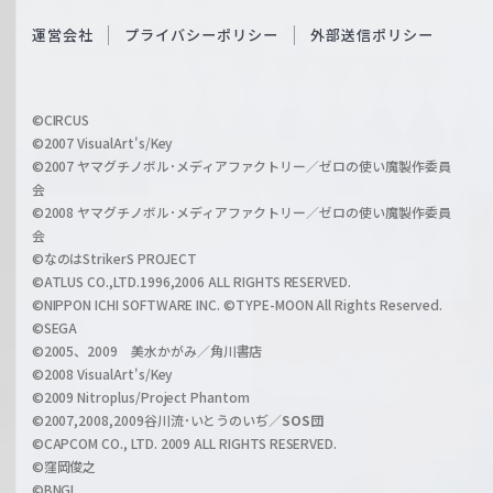
S
O
運営会社
プライバシーポリシー
外部送信ポリシー
c
f
h
f
w
i
a
©CIRCUS
c
©2007 VisualArt's/Key
r
i
©2007 ヤマグチノボル･メディアファクトリー／ゼロの使い魔製作委員
z
会
a
©2008 ヤマグチノボル･メディアファクトリー／ゼロの使い魔製作委員
l
会
C
©なのはStrikerS PROJECT
h
©ATLUS CO.,LTD.1996,2006 ALL RIGHTS RESERVED.
a
©NIPPON ICHI SOFTWARE INC. ©TYPE-MOON All Rights Reserved.
n
©SEGA
©2005、2009 美水かがみ／角川書店
n
©2008 VisualArt's/Key
e
©2009 Nitroplus/Project Phantom
l
©2007,2008,2009谷川流･いとうのいぢ／
SOS団
©CAPCOM CO., LTD. 2009 ALL RIGHTS RESERVED.
©窪岡俊之
©BNGI