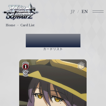
メ
ヴ
ニ
ァ
JP
EN
ュ
イ
ー
ス
Home
Card List
シ
ュ
Card List
ヴ
ァ
カードリスト
ル
ツ
｜
W
e
i
ß
S
c
h