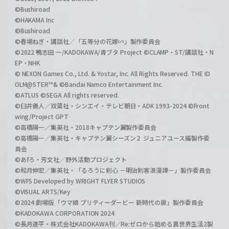
©Bushiroad
©HAKAMA Inc
©Bushiroad
©春場ねぎ・講談社／「五等分の花嫁∽」製作委員会
©2022 鴨志田 一/KADOKAWA/青ブタ Project ©CLAMP・ST/講談社・N
EP・NHK
© NEXON Games Co., Ltd. & Yostar, Inc. All Rights Reserved. THE ID
OLM@STER™& ©Bandai Namco Entertainment Inc.
©ATLUS ©SEGA All rights reserved.
©臼井儀人／双葉社・シンエイ・テレビ朝日・ADK 1993-2024 ©Front
wing/Project GPT
©高橋陽一／集英社・2018キャプテン翼製作委員会
©高橋陽一／集英社・キャプテン翼シーズン２ ジュニアユース編製作委
員会
©あfろ・芳文社／野外活動プロジェクト
©和月伸宏／集英社・「るろうに剣心 －明治剣客浪漫譚－」製作委員会
©WFS Developed by WRIGHT FLYER STUDIOS
©VISUAL ARTS/Key
©2024 劇場版「ウマ娘 プリティーダービー 新時代の扉」製作委員会
©KADOKAWA CORPORATION 2024
©長月達平・株式会社KADOKAWA刊／Re:ゼロから始める異世界生活2製