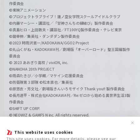
作委員会
©東映アニメーション
©プロジェクトラブライブ！蓮ノ空女学院スクールアイドルクラブ
©内藤マーシー・講談社／「甘神さんちの縁結び」製作委員会
©真島ヒロ・上田敦夫・講談社／FT100YQ製作委員会・テレビ東京
©龍幸伸／集英社・ダンダダン製作委員会
©2023 時雨沢恵一/KADOKAWA/GGO2 Project
©丸山くがね・KADOKAWA刊／劇場版「オーバーロード」聖王国編製作
委員会
© 2023 あおぎり高校 / viviON, inc.
©NANOHA 20th PROJECT
©雨森たきび／小学館／マケイン応援委員会
©防衛隊第３部隊 ©松本直也／集英社
©原悠衣・芳文社／劇場版きんいろモザイク Thank you!! 製作委員会
©長月達平・株式会社KADOKAWA刊／Re:ゼロから始める異世界生活3製
作委員会
©SHIFT UP CORP.
© NEOWIZ & GAMFS N inc. All rights reserved.
©ATLUS. ©SEGA.
✕
©GIRLS und PANZER Projekt
This website uses cookies
©GIRLS und PANZER Film Projekt
This site uses cookies. For more details, please see our