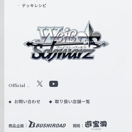
デッキレシピ
ヴ
ァ
イ
ス
シ
ュ
ヴ
ァ
ル
Official
X
Y
ツ
o
｜
お問い合わせ
取り扱い店舗一覧
u
W
T
e
u
i
b
商品企画：
開発：
ß
e