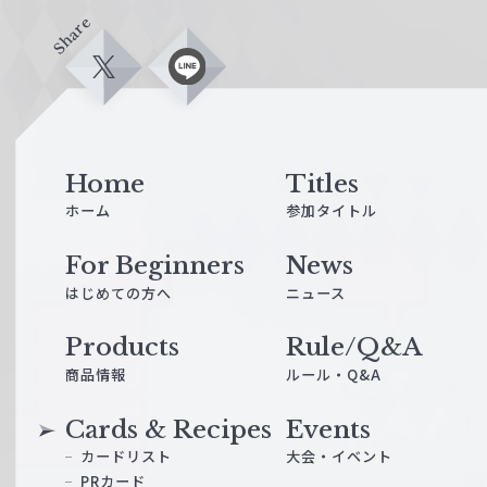
Share
X
L
i
n
e
Home
Titles
ホーム
参加タイトル
For Beginners
News
はじめての方へ
ニュース
Products
Rule/Q&A
商品情報
ルール・Q&A
Cards & Recipes
Events
カードリスト
大会・イベント
PRカード