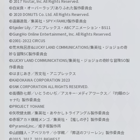
© 2017 Yostar, Inc. All Rights Reserved.
©白米良・オーバーラップ/ありふれた製作委員会
© 2020 DONUTS Co. Ltd. All Rights Reserved.
©遠藤達哉／集英社・SPY×FAMILY製作委員会
©Spider Lily／アニプレックス・ABCアニメーション・BS11
©GungHo Online Entertainment, Inc. All Rights Reserved.
©2001-2022 CIRCUS
©荒木飛呂彦&LUCKY LAND COMMUNICATIONS/集英社・ジョジョの奇
妙な冒険SC製作委員会
©LUCKY LAND COMMUNICATIONS/集英社・ジョジョの奇妙な冒険SO製
作委員会
©はまじあき／芳文社・アニプレックス
©KADOKAWA CORPORATION 2023
©SNK CORPORATION ALL RIGHTS RESERVED.
©高橋弥七郎／いとうのいぢ／アスキー･メディアワークス／『灼眼のシ
ャナF』製作委員会
©PROJECT YOHANE
©矢吹健太朗／集英社・あやかしトライアングル製作委員会
©赤坂アカ×横槍メンゴ／集英社・【推しの子】製作委員会
©Pyramid,Inc.／成子坂製作所
©山田鐘人・アベツカサ／小学館／「葬送のフリーレン」製作委員会
©2015, 2017, 2021 BIGWEST