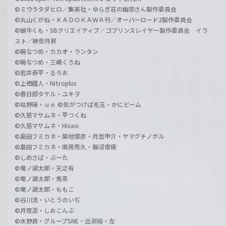
©ミウラタダヒロ／集英社・ゆらぎ荘の幽奈さん製作委員会
©丸山くがね・ＫＡＤＯＫＡＷＡ刊／オーバーロード2製作委員会
©蝸牛くも・SBクリエイティブ／ゴブリンスレイヤー製作委員会 イラ
スト／神奈月昇
©暁なつめ・カカオ・ランタン
©暁なつめ・三嶋くろね
©岩井恭平・るろお
©上栖綴人・Nitroplus
©春日部タケル・ユキヲ
©枯野瑛・ｕｅ ©気がつけば毛玉・かにビーム
©久慈マサムネ・平つくね
©久慈マサムネ・Hisasi
©島田フミカネ・築地俊彦・月並甲介・ヤマグチノボル
©島田フミカネ・南房秀久・飯沼俊規
©しめさば・ぶーた
©竜ノ湖太郎・天之有
©竜ノ湖太郎・焦茶
©竜ノ湖太郎・ももこ
©谷川流・いとうのいぢ
©月夜涙・しおこんぶ
©水野良・グループSNE・出渕裕・左