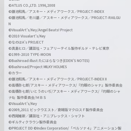
©ATLUS CO.,LTD. 1996,2008
©鎌池和馬／アスキー・メディアワークス／PROJECT-INDEX
©鎌池和馬／冬川基／アスキー・メディアワークス／PROJECT-RAILGU
N
©VisualArt's/Key/Angel Beats! Project
©2010 Visualart's/Key
©なのはA's PROJECT
©真島ヒロ／講談社・フェアリーテイル製作ギルド・テレビ東京
©1999-2010 TYPE-MOON
©Bushiroad illust:たにはらなつき(EDEN'S NOTES)
©Bushiroad/Project MILKY HOLMES
©カラー
©鎌池和馬／アスキー・メディアワークス／PROJECT-INDEX II
©高橋弥七郎/アスキー・メディアワークス/『灼眼のシャナ』製作委員会
©高橋弥七郎/いとうのいぢ/アスキー・メディアワークス/『灼眼のシャ
ナII』製作委員会/ＭＢＳ
©VisualArt's/Key
©2009,2011 ビックウエスト／劇場版マクロスＦ製作委員会
©西尾維新／講談社・アニプレックス・シャフト
©ギルティクラウン製作委員会
©PROJECT DD ©Index Corporation/「ペルソナ４」アニメーション製