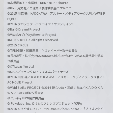
©高橋留美子・小学館／NHK・NEP・ShoPro
©Koi・芳文社／ご注文は製作委員会ですか？？
©2015 川原 礫／KADOKAWA アスキー・メディアワークス刊／AWIB P
roject
©2016 プロジェクトラブライブ！サンシャイン!!
©BanG Dream! Project
©VisualArt's/Key/Rewrite Project
©ATLUS ©SEGA All rights reserved.
©2015 CIRCUS
©TRIGGER・岡田麿里／キズナイーバー製作委員会
©長月達平・株式会社KADOKAWA刊／Re:ゼロから始める異世界生活製
作委員会
©&™Lucasfilm Ltd.
©SEGA／チェンクロ・フィルムパートナーズ
©2016 川原 礫／ＫＡＤＯＫＡＷＡ アスキー・メディアワークス刊／S
AO MOVIE Project
©ViVid Strike PROJECT ©2016 暁なつめ・三嶋くろね／ＫＡＤＯＫＡ
ＷＡ／このすば製作委員会
©ミルキィFFPN製作委員会
© Pokelabo, Inc. ©けものフレンズプロジェクト/KFPA
©2016 ひろやまひろし・TYPE-MOON／KADOKAWA／「プリズマ☆イ