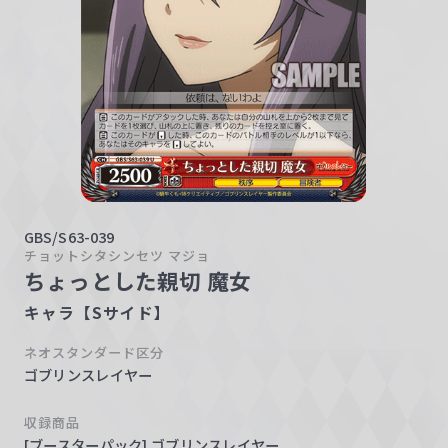
w
a
r
z
GBS/S63-039
チョットシタシンセツ マジョ
ちょっとした親切 魔女
キャラ【Sサイド】
ネオスタンダード区分
ゴブリンスレイヤー
収録商品
[ブースターパック] ゴブリンスレイヤー