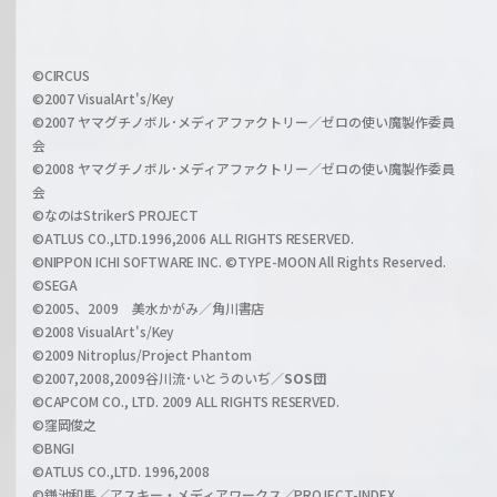
f
h
f
w
i
a
©CIRCUS
c
©2007 VisualArt's/Key
r
i
©2007 ヤマグチノボル･メディアファクトリー／ゼロの使い魔製作委員
z
会
a
©2008 ヤマグチノボル･メディアファクトリー／ゼロの使い魔製作委員
l
会
C
©なのはStrikerS PROJECT
h
©ATLUS CO.,LTD.1996,2006 ALL RIGHTS RESERVED.
a
©NIPPON ICHI SOFTWARE INC. ©TYPE-MOON All Rights Reserved.
n
©SEGA
©2005、2009 美水かがみ／角川書店
n
©2008 VisualArt's/Key
e
©2009 Nitroplus/Project Phantom
l
©2007,2008,2009谷川流･いとうのいぢ／
SOS団
©CAPCOM CO., LTD. 2009 ALL RIGHTS RESERVED.
©窪岡俊之
©BNGI
©ATLUS CO.,LTD. 1996,2008
©鎌池和馬／アスキー・メディアワークス／PROJECT-INDEX