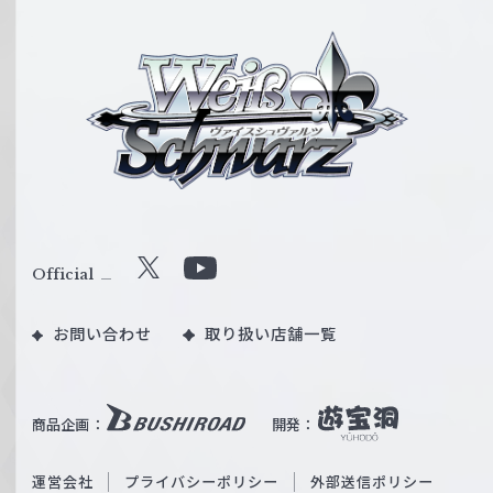
ヴ
ァ
イ
ス
シ
ュ
ヴ
ァ
ル
Official
X
Y
ツ
o
｜
お問い合わせ
取り扱い店舗一覧
u
W
T
e
u
i
b
商品企画：
開発：
ß
e
S
O
運営会社
プライバシーポリシー
外部送信ポリシー
c