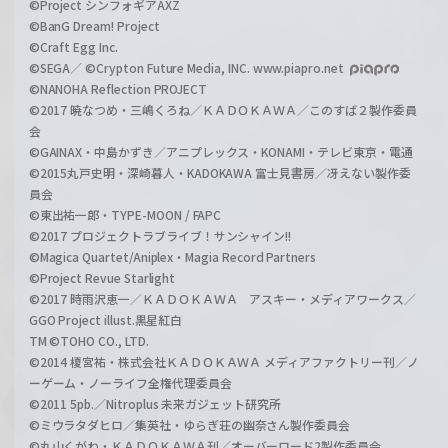
©Project シンフォギアAXZ
©BanG Dream! Project
©Craft Egg Inc.
©SEGA／ ©Crypton Future Media, INC. www.piapro.net
©NANOHA Reflection PROJECT
©2017 暁なつめ・三嶋くろね／ＫＡＤＯＫＡＷＡ／このすば２製作委員
会
©GAINAX・中島かずき／アニプレックス・KONAMI・テレビ東京・電通
©2015丸戸史明・深崎暮人・KADOKAWA 富士見書房／冴えない製作委
員会
©東出祐一郎・TYPE-MOON / FAPC
©2017 プロジェクトラブライブ！サンシャイン!!
©Magica Quartet/Aniplex・Magia Record Partners
©Project Revue Starlight
©2017 時雨沢恵一／ＫＡＤＯＫＡＷＡ アスキー・メディアワークス／
GGO Project illust.黒星紅白
TM ©TOHO CO., LTD.
©2014 榎宮祐・株式会社ＫＡＤＯＫＡＷＡ メディアファクトリー刊／ノ
ーゲーム・ノーライフ全権代理委員会
©2011 5pb.／Nitroplus 未来ガジェット研究所
©ミウラタダヒロ／集英社・ゆらぎ荘の幽奈さん製作委員会
©丸山くがね・ＫＡＤＯＫＡＷＡ刊／オーバーロード2製作委員会