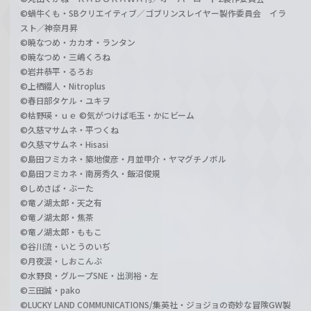
©蝸牛くも・SBクリエイティブ／ゴブリンスレイヤー製作委員会 イラ
スト／神奈月昇
©暁なつめ・カカオ・ランタン
©暁なつめ・三嶋くろね
©岩井恭平・るろお
©上栖綴人・Nitroplus
©春日部タケル・ユキヲ
©枯野瑛・ｕｅ ©気がつけば毛玉・かにビーム
©久慈マサムネ・平つくね
©久慈マサムネ・Hisasi
©島田フミカネ・築地俊彦・月並甲介・ヤマグチノボル
©島田フミカネ・南房秀久・飯沼俊規
©しめさば・ぶーた
©竜ノ湖太郎・天之有
©竜ノ湖太郎・焦茶
©竜ノ湖太郎・ももこ
©谷川流・いとうのいぢ
©月夜涙・しおこんぶ
©水野良・グループSNE・出渕裕・左
©三田誠・pako
©LUCKY LAND COMMUNICATIONS/集英社・ジョジョの奇妙な冒険GW製