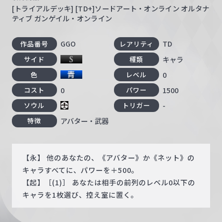
[トライアルデッキ] [TD+]ソードアート・オンライン オルタナ
ティブ ガンゲイル・オンライン
GGO
TD
作品番号
レアリティ
キャラ
サイド
種類
0
色
レベル
0
1500
コスト
パワー
-
ソウル
トリガー
アバター・武器
特徴
【永】 他のあなたの、《アバター》か《ネット》の
キャラすべてに、パワーを＋500。
【起】［(1)］ あなたは相手の前列のレベル0以下の
キャラを1枚選び、控え室に置く。