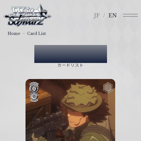
メ
ヴ
ニ
ァ
JP
EN
ュ
イ
ー
ス
Home
Card List
シ
ュ
Card List
ヴ
ァ
カードリスト
ル
ツ
｜
W
e
i
ß
S
c
h