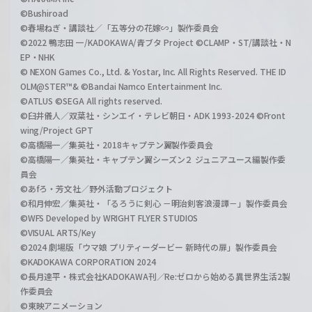
©Bushiroad
©春場ねぎ・講談社／「五等分の花嫁∽」製作委員会
©2022 鴨志田 一/KADOKAWA/青ブタ Project ©CLAMP・ST/講談社・N
EP・NHK
© NEXON Games Co., Ltd. & Yostar, Inc. All Rights Reserved. THE ID
OLM@STER™& ©Bandai Namco Entertainment Inc.
©ATLUS ©SEGA All rights reserved.
©臼井儀人／双葉社・シンエイ・テレビ朝日・ADK 1993-2024 ©Front
wing/Project GPT
©高橋陽一／集英社・2018キャプテン翼製作委員会
©高橋陽一／集英社・キャプテン翼シーズン２ ジュニアユース編製作委
員会
©あfろ・芳文社／野外活動プロジェクト
©和月伸宏／集英社・「るろうに剣心 －明治剣客浪漫譚－」製作委員会
©WFS Developed by WRIGHT FLYER STUDIOS
©VISUAL ARTS/Key
©2024 劇場版「ウマ娘 プリティーダービー 新時代の扉」製作委員会
©KADOKAWA CORPORATION 2024
©長月達平・株式会社KADOKAWA刊／Re:ゼロから始める異世界生活2製
作委員会
©東映アニメーション