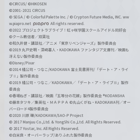
©CIRCUS/ ©HIKOSEN
©2001-2021 CIRCUS
© SEGA / © Colorful Palette Inc. / © Crypton Future Media, INC. ww
w.piapro.net
All rights reserved.
©2022 プロジェクトラブライブ！虹ヶ咲学園スクールアイドル同好会
©クール教信者／双葉社
©和久井健・講談社／アニメ「東京リベンジャーズ」製作委員会
©2019 丸戸史明・深崎暮人・KADOKAWA ファンタジア文庫刊／映画も
冴えない製作委員会
©Disney/Pixar
©2014 橘公司・つなこ/KADOKAWA 富士見書房刊/「デート・ア・ライ
ブⅡ」製作委員会
©2019 橘公司・つなこ／KADOKAWA／「デート・ア・ライブⅢ」製作
委員会
©春場ねぎ・講談社／映画「五等分の花嫁」製作委員会 ®KODANSHA
©藤本タツキ／集英社・ＭＡＰＰＡ ©丸山くがね・KADOKAWA刊／オー
バーロード4製作委員会
©2020 川原 礫/KADOKAWA/SAO-P Project
© 2017 Manjuu Co.,Ltd. & YongShi Co.,Ltd. All Rights Reserved.
© 2017 Yostar, Inc. All Rights Reserved.
©白米良・オーバーラップ/ありふれた製作委員会