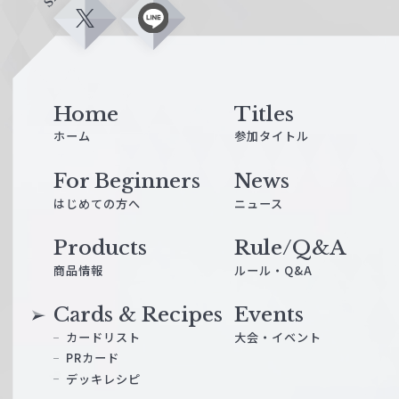
X
L
i
n
e
Home
Titles
ホーム
参加タイトル
For Beginners
News
はじめての方へ
ニュース
Products
Rule/Q&A
商品情報
ルール・Q&A
Cards & Recipes
Events
カードリスト
大会・イベント
PRカード
デッキレシピ