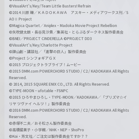
©VisualArt's/Key/Team Little Busters! Refrain
©2014 川原 礫／ＫＡＤＯＫＡＷＡ アスキー・メディアワークス刊／S
AOⅡ Project
©Magica Quartet／Aniplex・Madoka Movie Project Rebellion
©矢吹健太朗・長谷見沙貴／集英社・とらぶるダークネス製作委員会
©BNEI／PROJECT CINDERELLA ©PROJECT DD3
©VisualArt's/Key/Charlotte Project
©諫山創・講談社／「進撃の巨人」製作委員会
©Project シンフォギアＧＸ
©2015 プロジェクトラブライブ！ムービー
©2015 DMM.com POWERCHORD STUDIO / C2 / KADOKAWA All Rights
Reserved.
© 2014, 2015 SQUARE ENIX CO., LTD. All Rights Reserved.
©TYPE-MOON・ufotable・FSNPC
©2015 ひろやまひろし・TYPE-MOON／KADOKAWA／「プリズマ☆イ
リヤ ツヴァイ ヘルツ！」製作委員会
©2016 DMM.com POWERCHORD STUDIO / C2 / KADOKAWA All Rights
Reserved.
©赤塚不二夫／おそ松さん製作委員会
©高橋留美子・小学館／NHK・NEP・ShoPro
©Koi・芳文社／ご注文は製作委員会ですか？？