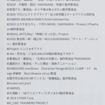
©2020 夕蜜柑・狐印／KADOKAWA／防振り製作委員会
©赤坂アカ／集英社・かぐや様は告らせたい製作委員会
©2020 プロジェクトラブライブ！虹ヶ咲学園スクールアイドル同好会
©SUNRISE ©BANDAI NAMCO Entertainment Inc.
©2019 ひろやまひろし・TYPE-MOON／KADOKAWA／Prisma☆Phanta
sm製作委員会
©VISUAL ARTS/Key/「神様になった日」Project
©2020 東出祐一郎・橘公司・NOCO/KADOKAWA/「デート・ア・バレッ
ト」製作委員会
©Project シンフォギアＸＶ
© Koi・芳文社／ご注文はBLOOM製作委員会ですか？
©春場ねぎ・講談社／「五等分の花嫁∬」製作委員会 ®KODANSHA
©葦原大介／集英社・テレビ朝日・東映アニメーション
©VANGUARD overDress Character Design ©2021 CLAMP・ST de
sign:伊藤彰 illust:Kinema citrus/獣道
©理不尽な孫の手/MFブックス/「無職転生」製作委員会
©irodori ent post
© MARVEL
©大森藤ノ・SBクリエイティブ/ダンまち4製作委員会
© 2016 COVER Corp.
©D_CIDE TRAUMEREI PROJECT