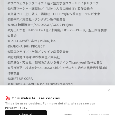
©プロジェクトラブライブ！蓮ノ空女学院スクールアイドルクラブ
©内藤マーシー・講談社／「甘神さんちの縁結び」製作委員会
©真島ヒロ・上田敦夫・講談社／FT100YQ製作委員会・テレビ東京
©龍幸伸／集英社・ダンダダン製作委員会
©2023 時雨沢恵一/KADOKAWA/GGO2 Project
©丸山くがね・KADOKAWA刊／劇場版「オーバーロード」聖王国編製作
委員会
© 2023 あおぎり高校 / viviON, inc.
©NANOHA 20th PROJECT
©雨森たきび／小学館／マケイン応援委員会
©防衛隊第３部隊 ©松本直也／集英社
©原悠衣・芳文社／劇場版きんいろモザイク Thank you!! 製作委員会
©長月達平・株式会社KADOKAWA刊／Re:ゼロから始める異世界生活3製
作委員会
©SHIFT UP CORP.
© NEOWIZ & GAMFS N inc. All rights reserved.
©ATLUS. ©SEGA.
✕
©GIRLS und PANZER Projekt
This website uses cookies
©GIRLS und PANZER Film Projekt
This site uses cookies. For more details, please see our
©GIRLS und PANZER Finale Projekt
Privacy Policy
.
Allow all
Deny
Show details