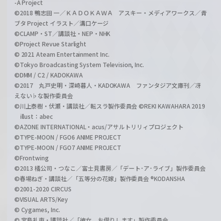
-A Project
©2018 鴨志田 一／ＫＡＤＯＫＡＷＡ アスキー・メディアワークス／青
ブタ Project イラスト／溝口ケージ
©CLAMP・ST／講談社・NEP・NHK
©Project Revue Starlight
© 2021 Ateam Entertainment Inc.
©Tokyo Broadcasting System Television, Inc.
©DMM / C2 / KADOKAWA
©2017 丸戸史明・深崎暮人・KADOKAWA ファンタジア文庫刊／冴
えない♭な製作委員会
©川上泰樹・伏瀬・講談社／転スラ製作委員会 ©REKI KAWAHARA 2019
illust：abec
©AZONE INTERNATIONAL・acus/アサルトリリィプロジェクト
©TYPE-MOON / FGO6 ANIME PROJECT
©TYPE-MOON / FGO7 ANIME PROJECT
©Frontwing
©2013 橘公司・つなこ／富士見書房／「デート･ア･ライブ」製作委員会
©春場ねぎ・講談社／「五等分の花嫁」製作委員会 ®KODANSHA
©2001-2020 CIRCUS
©VISUAL ARTS/Key
© Cygames, Inc.
© 宮島礼吏・講談社／「彼女、お借りします」製作委員会