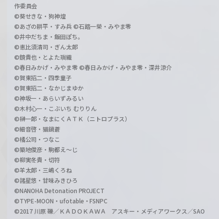
作委員会
©葵せきな・狗神煌
©あざの耕平・すみ兵 ©石踏一榮・みやま零
©井中だちま・飯田ぽち。
©恵比須清司・ぎん太郎
©鏡貴也・とよた瑣織
©春日みかげ・みやま零 ©春日みかげ・みやま零・深井涼介
©賀東招二・四季童子
©賀東招二・なかじまゆか
©神坂一・あらいずみるい
©木村心一・こぶいち むりりん
©榊一郎・なまにくＡＴＫ（ニトロプラス）
©細音啓・猫鍋蒼
©橘公司・つなこ
©築地俊彦・駒都え～じ
©柳実冬貴・切符
©羊太郎・三嶋くろね
©諸星悠・甘味みきひろ
©NANOHA Detonation PROJECT
©TYPE-MOON・ufotable・FSNPC
©2017 川原 礫／ＫＡＤＯＫＡＷＡ アスキー・メディアワークス／SAO