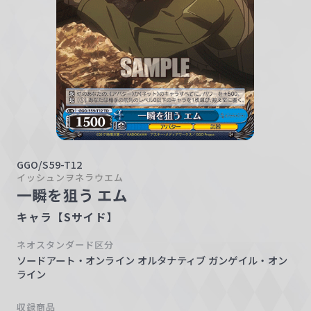
w
a
r
z
GGO/S59-T12
イッシュンヲネラウエム
一瞬を狙う エム
キャラ【Sサイド】
ネオスタンダード区分
ソードアート・オンライン オルタナティブ ガンゲイル・オン
ライン
収録商品