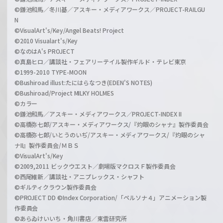
©鎌池和馬／冬川基／アスキー・メディアワークス／PROJECT-RAILGU
N
©VisualArt's/Key/Angel Beats! Project
©2010 Visualart's/Key
©なのはA's PROJECT
©真島ヒロ／講談社・フェアリーテイル製作ギルド・テレビ東京
©1999-2010 TYPE-MOON
©Bushiroad illust:たにはらなつき(EDEN'S NOTES)
©Bushiroad/Project MILKY HOLMES
©カラー
©鎌池和馬／アスキー・メディアワークス／PROJECT-INDEX II
©高橋弥七郎/アスキー・メディアワークス/『灼眼のシャナ』製作委員会
©高橋弥七郎/いとうのいぢ/アスキー・メディアワークス/『灼眼のシャ
ナII』製作委員会/ＭＢＳ
©VisualArt's/Key
©2009,2011 ビックウエスト／劇場版マクロスＦ製作委員会
©西尾維新／講談社・アニプレックス・シャフト
©ギルティクラウン製作委員会
©PROJECT DD ©Index Corporation/「ペルソナ４」アニメーション製
作委員会
©あらゐけいいち・角川書店／東雲研究所