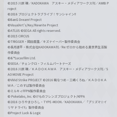
©2015 川原 礫／KADOKAWA アスキー・メディアワークス刊／AWIB P
roject
©2016 プロジェクトラブライブ！サンシャイン!!
©BanG Dream! Project
©VisualArt's/Key/Rewrite Project
©ATLUS ©SEGA All rights reserved.
©2015 CIRCUS
©TRIGGER・岡田麿里／キズナイーバー製作委員会
©長月達平・株式会社KADOKAWA刊／Re:ゼロから始める異世界生活製
作委員会
©&™Lucasfilm Ltd.
©SEGA／チェンクロ・フィルムパートナーズ
©2016 川原 礫／ＫＡＤＯＫＡＷＡ アスキー・メディアワークス刊／S
AO MOVIE Project
©ViVid Strike PROJECT ©2016 暁なつめ・三嶋くろね／ＫＡＤＯＫＡ
ＷＡ／このすば製作委員会
©ミルキィFFPN製作委員会
© Pokelabo, Inc. ©けものフレンズプロジェクト/KFPA
©2016 ひろやまひろし・TYPE-MOON／KADOKAWA／「プリズマ☆イ
リヤ ドライ!!」製作委員会
©Project Luck & Logic