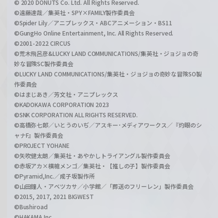
© 2020 DONUTS Co. Ltd. All Rights Reserved.
©遠藤達哉／集英社・SPY×FAMILY製作委員会
©Spider Lily／アニプレックス・ABCアニメーション・BS11
©GungHo Online Entertainment, Inc. All Rights Reserved.
©2001-2022 CIRCUS
©荒木飛呂彦&LUCKY LAND COMMUNICATIONS/集英社・ジョジョの奇
妙な冒険SC製作委員会
©LUCKY LAND COMMUNICATIONS/集英社・ジョジョの奇妙な冒険SO製
作委員会
©はまじあき／芳文社・アニプレックス
©KADOKAWA CORPORATION 2023
©SNK CORPORATION ALL RIGHTS RESERVED.
©高橋弥七郎／いとうのいぢ／アスキー･メディアワークス／『灼眼のシ
ャナF』製作委員会
©PROJECT YOHANE
©矢吹健太朗／集英社・あやかしトライアングル製作委員会
©赤坂アカ×横槍メンゴ／集英社・【推しの子】製作委員会
©Pyramid,Inc.／成子坂製作所
©山田鐘人・アベツカサ／小学館／「葬送のフリーレン」製作委員会
©2015, 2017, 2021 BIGWEST
©Bushiroad
©HAKAMA Inc