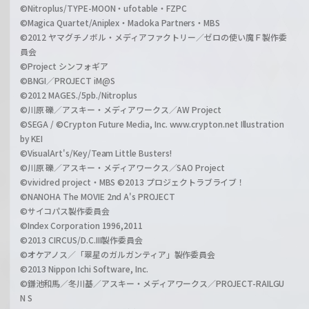
©Nitroplus/TYPE-MOON・ufotable・FZPC
©Magica Quartet/Aniplex・Madoka Partners・MBS
©2012 ヤマグチノボル・メディアファクトリー／ゼロの使い魔Ｆ製作委
員会
©Project シンフォギア
©BNGI／PROJECT iM@S
©2012 MAGES./5pb./Nitroplus
©川原 礫／アスキー・メディアワークス／AW Project
©SEGA / ©Crypton Future Media, Inc. www.crypton.net Illustration
by KEI
©VisualArt's/Key/Team Little Busters!
©川原 礫／アスキー・メディアワークス／SAO Project
©vividred project・MBS ©2013 プロジェクトラブライブ！
©NANOHA The MOVIE 2nd A's PROJECT
©サイコパス製作委員会
©Index Corporation 1996,2011
©2013 CIRCUS/D.C.III製作委員会
©オケアノス／「翠星のガルガンティア」製作委員会
©2013 Nippon Ichi Software, Inc.
©鎌池和馬／冬川基／アスキー・メディアワークス／PROJECT-RAILGU
N S