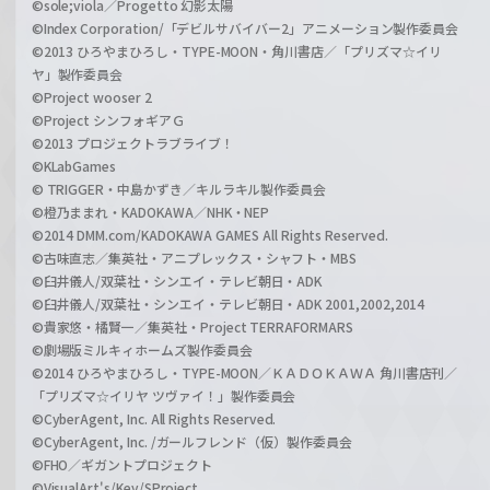
©sole;viola／Progetto 幻影太陽
©Index Corporation/「デビルサバイバー2」アニメーション製作委員会
©2013 ひろやまひろし・TYPE-MOON・角川書店／「プリズマ☆イリ
ヤ」製作委員会
©Project wooser 2
©Project シンフォギアＧ
©2013 プロジェクトラブライブ！
©KLabGames
© TRIGGER・中島かずき／キルラキル製作委員会
©橙乃ままれ・KADOKAWA／NHK・NEP
©2014 DMM.com/KADOKAWA GAMES All Rights Reserved.
©古味直志／集英社・アニプレックス・シャフト・MBS
©臼井儀人/双葉社・シンエイ・テレビ朝日・ADK
©臼井儀人/双葉社・シンエイ・テレビ朝日・ADK 2001,2002,2014
©貴家悠・橘賢一／集英社・Project TERRAFORMARS
©劇場版ミルキィホームズ製作委員会
©2014 ひろやまひろし・TYPE-MOON／ＫＡＤＯＫＡＷＡ 角川書店刊／
「プリズマ☆イリヤ ツヴァイ！」製作委員会
©CyberAgent, Inc. All Rights Reserved.
©CyberAgent, Inc. /ガールフレンド（仮）製作委員会
©FHO／ギガントプロジェクト
©VisualArt's/Key/SProject