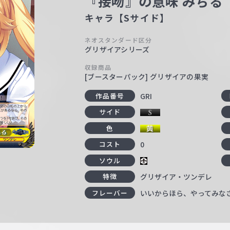
『接吻』の意味 みちる
キャラ【Sサイド】
ネオスタンダード区分
グリザイアシリーズ
収録商品
[ブースターパック] グリザイアの果実
GRI
作品番号
サイド
色
0
コスト
ソウル
グリザイア・ツンデレ
特徴
いいからほら、やってみな
フレーバー