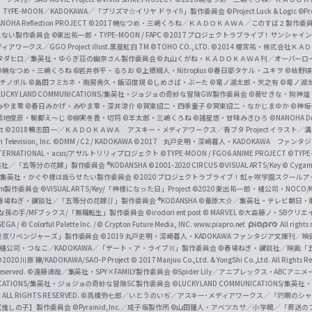
a
・TYPE-MOON／KADOKAWA／「プリズマ☆イリヤ ドライ!!」製作委員会
©Project Luck & Logic
©P
NOHA Reflection PROJECT
©2017 暁なつめ・三嶋くろね／ＫＡＤＯＫＡＷＡ／このすば２製作委
n
冴えない製作委員会
©東出祐一郎・TYPE-MOON / FAPC
©2017 プロジェクトラブライブ！サンシャイン!
n
クス／GGO Project illust.黒星紅白
TM ©TOHO CO., LTD.
©2014 榎宮祐・株式会社Ｋ
タダヒロ／集英社・ゆらぎ荘の幽奈さん製作委員会
©丸山くがね・ＫＡＤＯＫＡＷＡ刊／オーバーロ
e
©暁なつめ・三嶋くろね
©岩井恭平・るろお
©上栖綴人・Nitroplus
©春日部タケル・ユキヲ
©枯野瑛
グチノボル
©島田フミカネ・南房秀久・飯沼俊規
©しめさば・ぶーた
©竜ノ湖太郎・天之有
©竜ノ湖
l
LUCKY LAND COMMUNICATIONS/集英社・ジョジョの奇妙な冒険GW製作委員会
©葵せきな・狗神煌
みやま零 ©春日みかげ・みやま零・深井涼介
©賀東招二・四季童子
©賀東招二・なかじまゆか
©神坂
築地俊彦・駒都え～じ
©柳実冬貴・切符
©羊太郎・三嶋くろね
©諸星悠・甘味みきひろ
©NANOHA De
t
©2018 鴨志田 一／ＫＡＤＯＫＡＷＡ アスキー・メディアワークス／青ブタ Project イラスト／
Television, Inc.
©DMM / C2 / KADOKAWA
©2017 丸戸史明・深崎暮人・KADOKAWA ファン
INTERNATIONAL・acus/アサルトリリィプロジェクト
©TYPE-MOON / FGO6 ANIME PROJECT
©TYPE
社／「五等分の花嫁」製作委員会 ®KODANSHA
©2001-2020 CIRCUS
©VISUAL ARTS/Key
© Cygame
／集英社・かぐや様は告らせたい製作委員会
©2020 プロジェクトラブライブ！虹ヶ咲学園スクール
asm製作委員会
©VISUAL ARTS/Key/「神様になった日」Project
©2020 東出祐一郎・橘公司・NOCO
春場ねぎ・講談社／「五等分の花嫁∬」製作委員会 ®KODANSHA
©葦原大介／集英社・テレビ朝日・
な孫の手/MFブックス/「無職転生」製作委員会
©irodori ent post
© MARVEL
©大森藤ノ・SBクリエ
EGA / © Colorful Palette Inc. / © Crypton Future Media, INC. www.piapro.net
All rights
東京リベンジャーズ」製作委員会
©2019 丸戸史明・深崎暮人・KADOKAWA ファンタジア文庫刊
9 橘公司・つなこ／KADOKAWA／「デート・ア・ライブⅢ」製作委員会
©春場ねぎ・講談社／映画「五等
2020 川原 礫/KADOKAWA/SAO-P Project
© 2017 Manjuu Co.,Ltd. & YongShi Co.,Ltd. All Rights R
eserved.
©遠藤達哉／集英社・SPY×FAMILY製作委員会
©Spider Lily／アニプレックス・ABCアニ
UNICATIONS/集英社・ジョジョの奇妙な冒険SC製作委員会
©LUCKY LAND COMMUNICATIONS
ALL RIGHTS RESERVED.
©高橋弥七郎／いとうのいぢ／アスキー･メディアワークス／『灼眼のシャ
【推しの子】製作委員会
©Pyramid,Inc.／成子坂製作所
©山田鐘人・アベツカサ／小学館／「葬送の