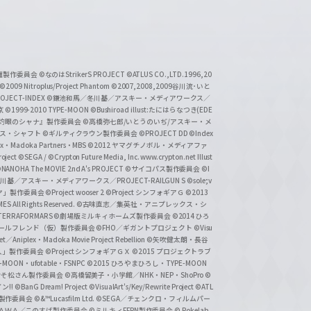
い魔製作委員会
©なのはStrikerS PROJECT
©ATLUS CO.,LTD.1996,20
©2009 Nitroplus/Project Phantom
©2007,2008,2009谷川流･いと
CT-INDEX
©鎌池和馬／冬川基／アスキー・メディアワークス／
京
©1999-2010 TYPE-MOON
©Bushiroad illust:たにはらなつき(EDE
『灼眼のシャナ』製作委員会
©高橋弥七郎/いとうのいぢ/アスキー・メ
クス・シャフト
©ギルティクラウン製作委員会
©PROJECT DD ©Index
lex・Madoka Partners・MBS
©2012 ヤマグチノボル・メディアファ
ject
©SEGA / ©Crypton Future Media, Inc. www.crypton.net Illust
NANOHA The MOVIE 2nd A's PROJECT
©サイコパス製作委員会
©I
基／アスキー・メディアワークス／PROJECT-RAILGUN S
©sole;v
リヤ」製作委員会
©Project wooser 2
©Project シンフォギアＧ
©2013
 All Rights Reserved.
©古味直志／集英社・アニプレックス・シ
ERRAFORMARS
©劇場版ミルキィホームズ製作委員会
©2014 ひろ
nc. /ガールフレンド（仮）製作委員会
©FHO／ギガントプロジェクト
©Visu
et／Aniplex・Madoka Movie Project Rebellion
©矢吹健太朗・長谷
人」製作委員会
©Project シンフォギアＧＸ
©2015 プロジェクトラブ
-MOON・ufotable・FSNPC
©2015 ひろやまひろし・TYPE-MOON
おそ松さん製作委員会
©高橋留美子・小学館／NHK・NEP・ShoPro
©
ン!!
©BanG Dream! Project
©VisualArt's/Key/Rewrite Project
©ATL
活製作委員会
©&™Lucasfilm Ltd.
©SEGA／チェンクロ・フィルムパー
ＡＤＯＫＡＷＡ／このすば製作委員会
©ミルキィFFPN製作委員会
© Pokelab