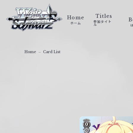
ヴ
ァ
Titles
Home
B
参加タイト
ホーム
イ
ル
ス
シ
ュ
Home
Card List
ヴ
ァ
ル
ツ
｜
W
e
i
ß
S