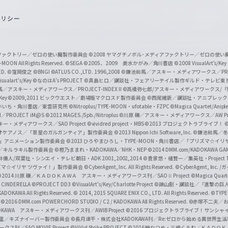
o
ポリシー
u
T
u
ィアファクトリー／ゼロの使い魔製作委員会
©2008 ヤマグチノボル･メディアファクトリー／ゼロの使
b
MOON All Rights Reserved.
©SEGA
©2005、2009 美水かがみ／角川書店
©2008 VisualArt's/Key
ED.
©窪岡俊之
©BNGI
©ATLUS CO.,LTD. 1996,2008
©鎌池和馬／アスキー・メディアワークス／PROJE
e
sualart's/Key
©なのはA's PROJECT
©真島ヒロ／講談社・フェアリーテイル製作ギルド・テレビ東
／アスキー・メディアワークス／PROJECT-INDEX II
©高橋弥七郎/アスキー・メディアワークス/
O
/Key
©2009,2011 ビックウエスト／劇場版マクロスＦ製作委員会
©西尾維新／講談社・アニプレッ
f
いいち・角川書店／東雲研究所
©Nitroplus/TYPE-MOON・ufotable・FZPC
©Magica Quartet/Anip
I／PROJECT iM@S
©2012 MAGES./5pb./Nitroplus
©川原 礫／アスキー・メディアワークス／AW Pro
f
ー・メディアワークス／SAO Project
©vividred project・MBS ©2013 プロジェクトラブライブ！
©
i
オケアノス／「翠星のガルガンティア」製作委員会
©2013 Nippon Ichi Software, Inc.
©鎌池和馬／冬川
イバー2」アニメーション製作委員会
©2013 ひろやまひろし・TYPE-MOON・角川書店／「プリズマ☆イ
c
ずき／キルラキル製作委員会
©橙乃ままれ・KADOKAWA／NHK・NEP
©2014 DMM.com/KADOKAWA GAMES
井儀人/双葉社・シンエイ・テレビ朝日・ADK 2001,2002,2014
©貴家悠・橘賢一／集英社・Project T
i
リズマ☆イリヤ ツヴァイ！」製作委員会
©CyberAgent, Inc. All Rights Reserved.
©CyberAgent, I
a
©2014 川原 礫／ＫＡＤＯＫＡＷＡ アスキー・メディアワークス刊／SAOⅡ Project
©Magica Quart
CINDERELLA ©PROJECT DD3
©VisualArt's/Key/Charlotte Project
©諫山創・講談社／「進撃の巨
l
DOKAWA All Rights Reserved.
© 2014, 2015 SQUARE ENIX CO., LTD. All Rights Reserved.
©TYPE
会
©2016 DMM.com POWERCHORD STUDIO / C2 / KADOKAWA All Rights Reserved.
©赤塚不二夫／
C
DOKAWA アスキー・メディアワークス刊／AWIB Project
©2016 プロジェクトラブライブ！サンシャイ
h
田麿里／キズナイーバー製作委員会
©長月達平・株式会社KADOKAWA刊／Re:ゼロから始める異世界生
／SAO MOVIE Project
©ViVid Strike PROJECT ©2016 暁なつめ・三嶋くろね／Ｋ