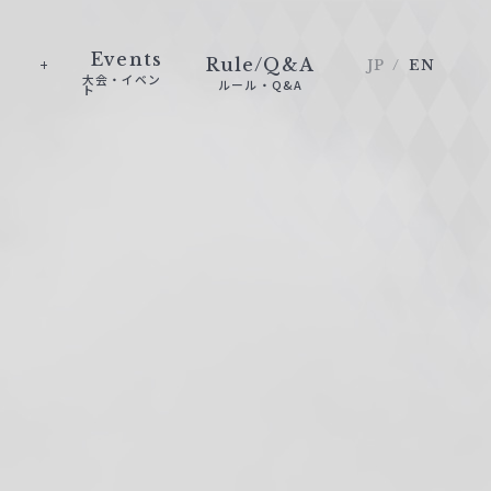
Events
Rule/Q&A
JP
EN
大会・イベン
ルール・Q&A
ト