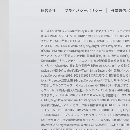
e
i
運営会社
プライバシーポリシー
外部送信
ß
S
©CIRCUS
©2007 VisualArt's/Key
©2007 ヤマグチノボル･メデ
c
06 ALL RIGHTS RESERVED.
©NIPPON ICHI SOFTWARE INC. ©TYPE-
うのいぢ／
SOS団
©CAPCOM CO., LTD. 2009 ALL RIGHTS RESERV
h
PROJECT-RAILGUN
©VisualArt's/Key/Angel Beats! Project
©2010 Vi
w
N'S NOTES)
©Bushiroad/Project MILKY HOLMES
©カラー
©鎌池和馬
ディアワークス/『灼眼のシャナII』製作委員会/ＭＢＳ
©VisualArt's
a
Corporation/「ペルソナ４」アニメーション製作委員会
©あらゐけ
クトリー／ゼロの使い魔Ｆ製作委員会
©Project シンフォギア
©BNG
r
ration by KEI
©VisualArt's/Key/Team Little Busters!
©川原 礫／アスキ
z
ndex Corporation 1996,2011
©2013 CIRCUS/D.C.III製作委員会
©
iola／Progetto 幻影太陽
©Index Corporation/「デビルサバ
プロジェクトラブライブ！
©KLabGames
© TRIGGER・中島か
ャフト・MBS
©臼井儀人/双葉社・シンエイ・テレビ朝日・ADK
©臼
やまひろし・TYPE-MOON／ＫＡＤＯＫＡＷＡ 角川書店刊／「プ
alArt's/Key/SProject
©VisualArt's/Key/Team Little Busters! Refrain
見沙貴／集英社・とらぶるダークネス製作委員会
©BNEI／PROJECT 
ライブ！ムービー
©2015 DMM.com POWERCHORD STUDIO / C2 / KA
／KADOKAWA／「プリズマ☆イリヤ ツヴァイ ヘルツ！」製作委員
Koi・芳文社／ご注文は製作委員会ですか？？
©2015 川原 礫／KA
US ©SEGA All rights reserved.
©2015 CIRCUS
©TRIGGER・岡
トナーズ
©2016 川原 礫／ＫＡＤＯＫＡＷＡ アスキー・メディアワークス刊