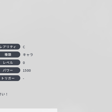
C
レアリティ
キャラ
種類
0
レベル
1500
パワー
-
トリガー
さい！