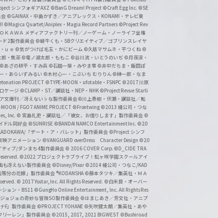
roject シンフォギアAXZ
©BanG Dream! Project
©Craft Egg Inc.
©SE
員会
©GAINAX・中島かずき／アニプレックス・KONAMI・テレビ東
!
©Magica Quartet/Aniplex・Magia Record Partners
©Project Rev
ＡＤＯＫＡＷＡ メディアファクトリー刊／ノーゲーム・ノーライフ全権
ード2製作委員会
©蝸牛くも・SBクリエイティブ／ゴブリンスレイヤ
・ｕｅ ©気がつけば毛玉・かにビーム
©久慈マサムネ・平つくね
©
太郎・焦茶
©竜ノ湖太郎・ももこ
©谷川流・いとうのいぢ
©月夜涙・
©あざの耕平・すみ兵 ©石踏一榮・みやま零
©井中だちま・飯田ぽ
一・あらいずみるい
©木村心一・こぶいち むりりん
©榊一郎・なま
tonation PROJECT
©TYPE-MOON・ufotable・FSNPC
©2017 川原
溝口ケージ
©CLAMP・ST／講談社・NEP・NHK
©Project Revue Starli
タジア文庫刊／冴えない♭な製作委員会
©川上泰樹・伏瀬・講談社／転
-MOON / FGO7 ANIME PROJECT
©Frontwing
©2013 橘公司・つな
s, Inc.
© 宮島礼吏・講談社／「彼女、お借りします」製作委員会
©
アイドル同好会
©SUNRISE ©BANDAI NAMCO Entertainment Inc.
©20
/KADOKAWA/「デート・ア・バレット」製作委員会
©Project シンフ
東映アニメーション
©VANGUARD overDress Character Design ©20
イティブ/ダンまち4製作委員会
© 2016 COVER Corp.
©D_CIDE TRA
 reserved.
©2022 プロジェクトラブライブ！虹ヶ咲学園スクールアイ
／映画も冴えない製作委員会
©Disney/Pixar
©2014 橘公司・つなこ/KAD
分の花嫁」製作委員会 ®KODANSHA
©藤本タツキ／集英社・ＭＡ
eserved.
© 2017 Yostar, Inc. All Rights Reserved.
©白米良・オーバー
メーション・BS11
©GungHo Online Entertainment, Inc. All Rights Res
/集英社・ジョジョの奇妙な冒険SO製作委員会
©はまじあき／芳文社・アニプ
ナF』製作委員会
©PROJECT YOHANE
©矢吹健太朗／集英社・あや
フリーレン」製作委員会
©2015, 2017, 2021 BIGWEST
©Bushiroad