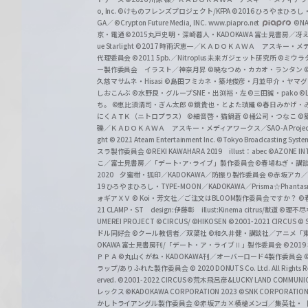
o, Inc. ©けものフレンズプロジェクト/KFPA
©2016 ひろやまひろし
GA／ ©Crypton Future Media, INC. www.piapro.net
©NA
京・電通
©2015丸戸史明・深崎暮人・KADOKAWA 富士見書房／
ue Starlight
©2017 時雨沢恵一／ＫＡＤＯＫＡＷＡ アスキー・メディアワー
代理委員会
©2011 5pb.／Nitroplus 未来ガジェット研究所
©ミウラ
ー製作委員会 イラスト／神奈月昇
©暁なつめ・カカオ・ランタン
久慈マサムネ・Hisasi
©島田フミカネ・築地俊彦・月並甲介・ヤマ
しおこんぶ
©水野良・グループSNE・出渕裕・左
©三田誠・pako
©
ち。
©恵比須清司・ぎん太郎
©鏡貴也・とよた瑣織
©春日みかげ・
にくＡＴＫ（ニトロプラス）
©細音啓・猫鍋蒼
©橘公司・つなこ
©
礫／ＫＡＤＯＫＡＷＡ アスキー・メディアワークス／SAO-A Projec
ght
© 2021 Ateam Entertainment Inc.
©Tokyo Broadcasting System 
スラ製作委員会 ©REKI KAWAHARA 2019 illust：abec
©AZONE 
こ／富士見書房／「デート･ア･ライブ」製作委員会
©春場ねぎ・講談
2020 夕蜜柑・狐印／KADOKAWA／防振り製作委員会
©赤坂アカ
19 ひろやまひろし・TYPE-MOON／KADOKAWA／Prisma☆Phant
ォギアＸＶ
© Koi・芳文社／ご注文はBLOOM製作委員会ですか？
©
21 CLAMP・ST design:伊藤彰 illust:Kinema citrus/獣道
©理不尽
UMEREI PROJECT
©CIRCUS/ ©HIKOSEN
©2001-2021 CIRCUS
© S
ドル同好会
©クール教信者／双葉社
©和久井健・講談社／アニメ「
OKAWA 富士見書房刊/「デート・ア・ライブⅡ」製作委員会
©201
ＰＰＡ ©丸山くがね・KADOKAWA刊／オーバーロード4製作委員会
©
ラップ/ありふれた製作委員会
© 2020 DONUTS Co. Ltd. All Rights R
erved.
©2001-2022 CIRCUS
©荒木飛呂彦&LUCKY LAND COMM
レックス
©KADOKAWA CORPORATION 2023
©SNK CORPORATION 
かしトライアングル製作委員会
©赤坂アカ×横槍メンゴ／集英社・