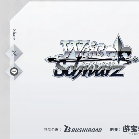
Share
ヴ
ァ
イ
X
ス
シ
L
i
ュ
n
e
ヴ
ァ
ル
ツ
｜
商品企画：
開発：
W