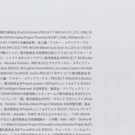
い魔製作委員会
©なのはStrikerS PROJECT
©ATLUS CO.,LTD.1996,20
©2009 Nitroplus/Project Phantom
©2007,2008,2009谷川流･いと
CT-INDEX
©鎌池和馬／冬川基／アスキー・メディアワークス／
京
©1999-2010 TYPE-MOON
©Bushiroad illust:たにはらなつき(EDE
『灼眼のシャナ』製作委員会
©高橋弥七郎/いとうのいぢ/アスキー・メ
クス・シャフト
©ギルティクラウン製作委員会
©PROJECT DD ©Index
lex・Madoka Partners・MBS
©2012 ヤマグチノボル・メディアファ
ject
©SEGA / ©Crypton Future Media, Inc. www.crypton.net Illust
NANOHA The MOVIE 2nd A's PROJECT
©サイコパス製作委員会
©I
基／アスキー・メディアワークス／PROJECT-RAILGUN S
©sole;v
リヤ」製作委員会
©Project wooser 2
©Project シンフォギアＧ
©2013
 All Rights Reserved.
©古味直志／集英社・アニプレックス・シ
ERRAFORMARS
©劇場版ミルキィホームズ製作委員会
©2014 ひろ
nc. /ガールフレンド（仮）製作委員会
©FHO／ギガントプロジェクト
©Visu
et／Aniplex・Madoka Movie Project Rebellion
©矢吹健太朗・長谷
人」製作委員会
©Project シンフォギアＧＸ
©2015 プロジェクトラブ
-MOON・ufotable・FSNPC
©2015 ひろやまひろし・TYPE-MOON
おそ松さん製作委員会
©高橋留美子・小学館／NHK・NEP・ShoPro
©
ン!!
©BanG Dream! Project
©VisualArt's/Key/Rewrite Project
©ATL
活製作委員会
©&™Lucasfilm Ltd.
©SEGA／チェンクロ・フィルムパー
ＡＤＯＫＡＷＡ／このすば製作委員会
©ミルキィFFPN製作委員会
© Pokelab