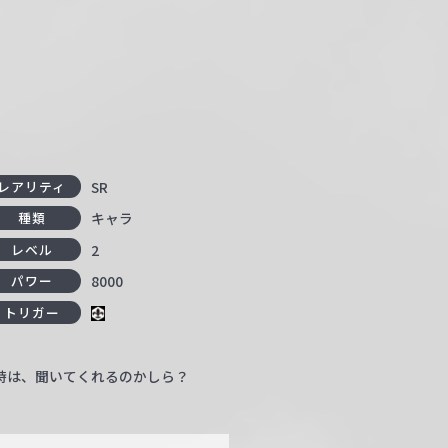
SR
レアリティ
キャラ
種類
2
レベル
8000
パワー
トリガー
時は、聞いてくれるのかしら？