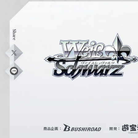
Share
ヴ
ァ
イ
X
ス
シ
L
i
ュ
n
e
ヴ
ァ
ル
ツ
｜
商品企画：
開発：
W