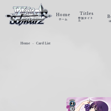
ヴ
ァ
Titles
Home
B
参加タイト
ホーム
イ
ル
ス
シ
ュ
Home
Card List
ヴ
ァ
ル
ツ
｜
W
e
i
ß
S