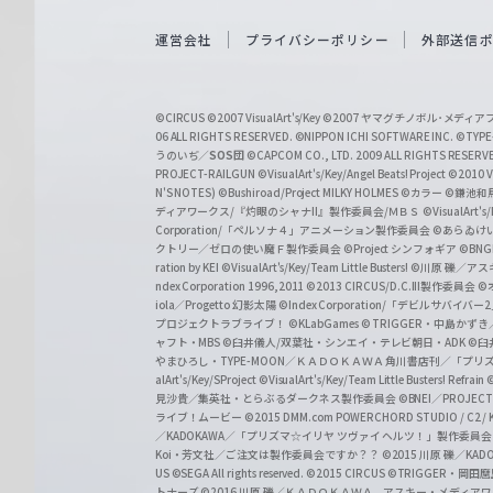
e
i
運営会社
プライバシーポリシー
外部送信
ß
S
©CIRCUS
©2007 VisualArt's/Key
©2007 ヤマグチノボル･メデ
c
06 ALL RIGHTS RESERVED.
©NIPPON ICHI SOFTWARE INC. ©TYPE-
うのいぢ／
SOS団
©CAPCOM CO., LTD. 2009 ALL RIGHTS RESERV
h
PROJECT-RAILGUN
©VisualArt's/Key/Angel Beats! Project
©2010 Vi
w
N'S NOTES)
©Bushiroad/Project MILKY HOLMES
©カラー
©鎌池和馬
ディアワークス/『灼眼のシャナII』製作委員会/ＭＢＳ
©VisualArt's
a
Corporation/「ペルソナ４」アニメーション製作委員会
©あらゐけ
クトリー／ゼロの使い魔Ｆ製作委員会
©Project シンフォギア
©BNG
r
ration by KEI
©VisualArt's/Key/Team Little Busters!
©川原 礫／アスキ
z
ndex Corporation 1996,2011
©2013 CIRCUS/D.C.III製作委員会
©
iola／Progetto 幻影太陽
©Index Corporation/「デビルサバ
プロジェクトラブライブ！
©KLabGames
© TRIGGER・中島か
ャフト・MBS
©臼井儀人/双葉社・シンエイ・テレビ朝日・ADK
©臼
やまひろし・TYPE-MOON／ＫＡＤＯＫＡＷＡ 角川書店刊／「プ
alArt's/Key/SProject
©VisualArt's/Key/Team Little Busters! Refrain
見沙貴／集英社・とらぶるダークネス製作委員会
©BNEI／PROJECT 
ライブ！ムービー
©2015 DMM.com POWERCHORD STUDIO / C2 / KA
／KADOKAWA／「プリズマ☆イリヤ ツヴァイ ヘルツ！」製作委員
Koi・芳文社／ご注文は製作委員会ですか？？
©2015 川原 礫／KA
US ©SEGA All rights reserved.
©2015 CIRCUS
©TRIGGER・岡
トナーズ
©2016 川原 礫／ＫＡＤＯＫＡＷＡ アスキー・メディアワークス刊