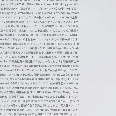
roject シンフォギアAXZ
©BanG Dream! Project
©Craft Egg Inc.
©SE
員会
©GAINAX・中島かずき／アニプレックス・KONAMI・テレビ東
!
©Magica Quartet/Aniplex・Magia Record Partners
©Project Rev
ＡＤＯＫＡＷＡ メディアファクトリー刊／ノーゲーム・ノーライフ全権
ード2製作委員会
©蝸牛くも・SBクリエイティブ／ゴブリンスレイヤ
・ｕｅ ©気がつけば毛玉・かにビーム
©久慈マサムネ・平つくね
©
太郎・焦茶
©竜ノ湖太郎・ももこ
©谷川流・いとうのいぢ
©月夜涙・
©あざの耕平・すみ兵 ©石踏一榮・みやま零
©井中だちま・飯田ぽ
一・あらいずみるい
©木村心一・こぶいち むりりん
©榊一郎・なま
tonation PROJECT
©TYPE-MOON・ufotable・FSNPC
©2017 川原
溝口ケージ
©CLAMP・ST／講談社・NEP・NHK
©Project Revue Starli
タジア文庫刊／冴えない♭な製作委員会
©川上泰樹・伏瀬・講談社／転
-MOON / FGO7 ANIME PROJECT
©Frontwing
©2013 橘公司・つな
s, Inc.
© 宮島礼吏・講談社／「彼女、お借りします」製作委員会
©
アイドル同好会
©SUNRISE ©BANDAI NAMCO Entertainment Inc.
©20
/KADOKAWA/「デート・ア・バレット」製作委員会
©Project シンフ
東映アニメーション
©VANGUARD overDress Character Design ©20
イティブ/ダンまち4製作委員会
© 2016 COVER Corp.
©D_CIDE TRA
 reserved.
©2022 プロジェクトラブライブ！虹ヶ咲学園スクールアイ
／映画も冴えない製作委員会
©Disney/Pixar
©2014 橘公司・つなこ/KAD
分の花嫁」製作委員会 ®KODANSHA
©藤本タツキ／集英社・ＭＡ
eserved.
© 2017 Yostar, Inc. All Rights Reserved.
©白米良・オーバー
メーション・BS11
©GungHo Online Entertainment, Inc. All Rights Res
/集英社・ジョジョの奇妙な冒険SO製作委員会
©はまじあき／芳文社・アニプ
ナF』製作委員会
©PROJECT YOHANE
©矢吹健太朗／集英社・あや
フリーレン」製作委員会
©2015, 2017, 2021 BIGWEST
©Bushiroad