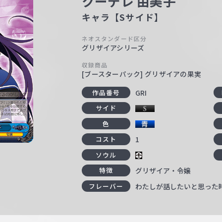
クーデレ 由美子
キャラ【Sサイド】
ネオスタンダード区分
グリザイアシリーズ
収録商品
[ブースターパック] グリザイアの果実
GRI
作品番号
サイド
色
1
コスト
ソウル
グリザイア・令嬢
特徴
わたしが話したいと思った
フレーバー