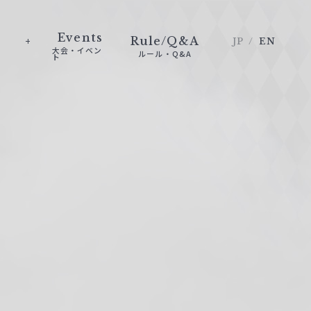
Events
Rule/Q&A
JP
EN
大会・イベン
ルール・Q&A
ト