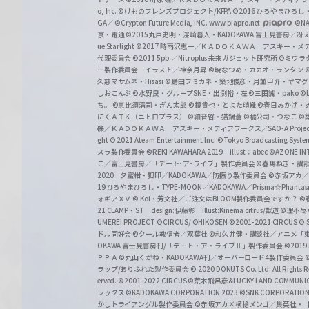
o, Inc. ©けものフレンズプロジェクト/KFPA
©2016 ひろやまひろし
GA／ ©Crypton Future Media, INC. www.piapro.net
©NA
京・電通
©2015丸戸史明・深崎暮人・KADOKAWA 富士見書房／
ue Starlight
©2017 時雨沢恵一／ＫＡＤＯＫＡＷＡ アスキー・メディアワー
代理委員会
©2011 5pb.／Nitroplus 未来ガジェット研究所
©ミウラ
ー製作委員会 イラスト／神奈月昇
©暁なつめ・カカオ・ランタン
久慈マサムネ・Hisasi
©島田フミカネ・築地俊彦・月並甲介・ヤマ
しおこんぶ
©水野良・グループSNE・出渕裕・左
©三田誠・pako
©
ち。
©恵比須清司・ぎん太郎
©鏡貴也・とよた瑣織
©春日みかげ・
にくＡＴＫ（ニトロプラス）
©細音啓・猫鍋蒼
©橘公司・つなこ
©
礫／ＫＡＤＯＫＡＷＡ アスキー・メディアワークス／SAO-A Projec
ght
© 2021 Ateam Entertainment Inc.
©Tokyo Broadcasting System 
スラ製作委員会 ©REKI KAWAHARA 2019 illust：abec
©AZONE 
こ／富士見書房／「デート･ア･ライブ」製作委員会
©春場ねぎ・講談
2020 夕蜜柑・狐印／KADOKAWA／防振り製作委員会
©赤坂アカ
19 ひろやまひろし・TYPE-MOON／KADOKAWA／Prisma☆Phant
ォギアＸＶ
© Koi・芳文社／ご注文はBLOOM製作委員会ですか？
©
21 CLAMP・ST design:伊藤彰 illust:Kinema citrus/獣道
©理不尽
UMEREI PROJECT
©CIRCUS/ ©HIKOSEN
©2001-2021 CIRCUS
© S
ドル同好会
©クール教信者／双葉社
©和久井健・講談社／アニメ「
OKAWA 富士見書房刊/「デート・ア・ライブⅡ」製作委員会
©201
ＰＰＡ ©丸山くがね・KADOKAWA刊／オーバーロード4製作委員会
©
ラップ/ありふれた製作委員会
© 2020 DONUTS Co. Ltd. All Rights R
erved.
©2001-2022 CIRCUS
©荒木飛呂彦&LUCKY LAND COMM
レックス
©KADOKAWA CORPORATION 2023
©SNK CORPORATION 
かしトライアングル製作委員会
©赤坂アカ×横槍メンゴ／集英社・