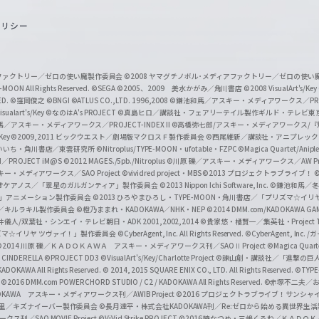
o
ポリシー
u
T
u
ィアファクトリー／ゼロの使い魔製作委員会
©2008 ヤマグチノボル･メディアファクトリー／ゼロの使
b
MOON All Rights Reserved.
©SEGA
©2005、2009 美水かがみ／角川書店
©2008 VisualArt's/Key
ED.
©窪岡俊之
©BNGI
©ATLUS CO.,LTD. 1996,2008
©鎌池和馬／アスキー・メディアワークス／PROJE
e
sualart's/Key
©なのはA's PROJECT
©真島ヒロ／講談社・フェアリーテイル製作ギルド・テレビ東
／アスキー・メディアワークス／PROJECT-INDEX II
©高橋弥七郎/アスキー・メディアワークス/
O
/Key
©2009,2011 ビックウエスト／劇場版マクロスＦ製作委員会
©西尾維新／講談社・アニプレッ
f
いいち・角川書店／東雲研究所
©Nitroplus/TYPE-MOON・ufotable・FZPC
©Magica Quartet/Anip
I／PROJECT iM@S
©2012 MAGES./5pb./Nitroplus
©川原 礫／アスキー・メディアワークス／AW Pro
f
ー・メディアワークス／SAO Project
©vividred project・MBS ©2013 プロジェクトラブライブ！
©
i
オケアノス／「翠星のガルガンティア」製作委員会
©2013 Nippon Ichi Software, Inc.
©鎌池和馬／冬川
イバー2」アニメーション製作委員会
©2013 ひろやまひろし・TYPE-MOON・角川書店／「プリズマ☆イ
c
ずき／キルラキル製作委員会
©橙乃ままれ・KADOKAWA／NHK・NEP
©2014 DMM.com/KADOKAWA GAMES
井儀人/双葉社・シンエイ・テレビ朝日・ADK 2001,2002,2014
©貴家悠・橘賢一／集英社・Project T
i
リズマ☆イリヤ ツヴァイ！」製作委員会
©CyberAgent, Inc. All Rights Reserved.
©CyberAgent, I
a
©2014 川原 礫／ＫＡＤＯＫＡＷＡ アスキー・メディアワークス刊／SAOⅡ Project
©Magica Quart
CINDERELLA ©PROJECT DD3
©VisualArt's/Key/Charlotte Project
©諫山創・講談社／「進撃の巨
l
DOKAWA All Rights Reserved.
© 2014, 2015 SQUARE ENIX CO., LTD. All Rights Reserved.
©TYPE
会
©2016 DMM.com POWERCHORD STUDIO / C2 / KADOKAWA All Rights Reserved.
©赤塚不二夫／
C
DOKAWA アスキー・メディアワークス刊／AWIB Project
©2016 プロジェクトラブライブ！サンシャイ
h
田麿里／キズナイーバー製作委員会
©長月達平・株式会社KADOKAWA刊／Re:ゼロから始める異世界生
／SAO MOVIE Project
©ViVid Strike PROJECT ©2016 暁なつめ・三嶋くろね／Ｋ