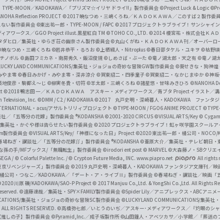
a
・TYPE-MOON／KADOKAWA／「プリズマ☆イリヤ ドライ!!」製作委員会
©Project Luck & Logic
©P
NOHA Reflection PROJECT
©2017 暁なつめ・三嶋くろね／ＫＡＤＯＫＡＷＡ／このすば２製作委
n
冴えない製作委員会
©東出祐一郎・TYPE-MOON / FAPC
©2017 プロジェクトラブライブ！サンシャイン!
n
クス／GGO Project illust.黒星紅白
TM ©TOHO CO., LTD.
©2014 榎宮祐・株式会社Ｋ
タダヒロ／集英社・ゆらぎ荘の幽奈さん製作委員会
©丸山くがね・ＫＡＤＯＫＡＷＡ刊／オーバーロ
e
©暁なつめ・三嶋くろね
©岩井恭平・るろお
©上栖綴人・Nitroplus
©春日部タケル・ユキヲ
©枯野瑛
グチノボル
©島田フミカネ・南房秀久・飯沼俊規
©しめさば・ぶーた
©竜ノ湖太郎・天之有
©竜ノ湖
l
LUCKY LAND COMMUNICATIONS/集英社・ジョジョの奇妙な冒険GW製作委員会
©葵せきな・狗神煌
みやま零 ©春日みかげ・みやま零・深井涼介
©賀東招二・四季童子
©賀東招二・なかじまゆか
©神坂
築地俊彦・駒都え～じ
©柳実冬貴・切符
©羊太郎・三嶋くろね
©諸星悠・甘味みきひろ
©NANOHA De
t
©2018 鴨志田 一／ＫＡＤＯＫＡＷＡ アスキー・メディアワークス／青ブタ Project イラスト／
Television, Inc.
©DMM / C2 / KADOKAWA
©2017 丸戸史明・深崎暮人・KADOKAWA ファン
INTERNATIONAL・acus/アサルトリリィプロジェクト
©TYPE-MOON / FGO6 ANIME PROJECT
©TYPE
社／「五等分の花嫁」製作委員会 ®KODANSHA
©2001-2020 CIRCUS
©VISUAL ARTS/Key
© Cygame
／集英社・かぐや様は告らせたい製作委員会
©2020 プロジェクトラブライブ！虹ヶ咲学園スクール
asm製作委員会
©VISUAL ARTS/Key/「神様になった日」Project
©2020 東出祐一郎・橘公司・NOCO
春場ねぎ・講談社／「五等分の花嫁∬」製作委員会 ®KODANSHA
©葦原大介／集英社・テレビ朝日・
な孫の手/MFブックス/「無職転生」製作委員会
©irodori ent post
© MARVEL
©大森藤ノ・SBクリエ
EGA / © Colorful Palette Inc. / © Crypton Future Media, INC. www.piapro.net
All rights
東京リベンジャーズ」製作委員会
©2019 丸戸史明・深崎暮人・KADOKAWA ファンタジア文庫刊
9 橘公司・つなこ／KADOKAWA／「デート・ア・ライブⅢ」製作委員会
©春場ねぎ・講談社／映画「五等
2020 川原 礫/KADOKAWA/SAO-P Project
© 2017 Manjuu Co.,Ltd. & YongShi Co.,Ltd. All Rights R
eserved.
©遠藤達哉／集英社・SPY×FAMILY製作委員会
©Spider Lily／アニプレックス・ABCアニ
UNICATIONS/集英社・ジョジョの奇妙な冒険SC製作委員会
©LUCKY LAND COMMUNICATIONS
ALL RIGHTS RESERVED.
©高橋弥七郎／いとうのいぢ／アスキー･メディアワークス／『灼眼のシャ
【推しの子】製作委員会
©Pyramid,Inc.／成子坂製作所
©山田鐘人・アベツカサ／小学館／「葬送の