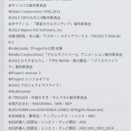
©サイコパス製作委員会
©Index Corporation 1996,2011
©2013 CIRCUS/D.C.III製作委員会
©オケアノス／「翠星のガルガンティア」製作委員会
©2013 Nippon Ichi Software, Inc.
©鎌池和馬／冬川基／アスキー・メディアワークス／PROJECT-RAILGU
N S
©sole;viola／Progetto 幻影太陽
©Index Corporation/「デビルサバイバー2」アニメーション製作委員会
©2013 ひろやまひろし・TYPE-MOON・角川書店／「プリズマ☆イリ
ヤ」製作委員会
©Project wooser 2
©Project シンフォギアＧ
©2013 プロジェクトラブライブ！
©KLabGames
© TRIGGER・中島かずき／キルラキル製作委員会
©橙乃ままれ・KADOKAWA／NHK・NEP
©2014 DMM.com/KADOKAWA GAMES All Rights Reserved.
©古味直志／集英社・アニプレックス・シャフト・MBS
©臼井儀人/双葉社・シンエイ・テレビ朝日・ADK
©臼井儀人/双葉社・シンエイ・テレビ朝日・ADK 2001,2002,2014