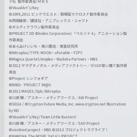
ナII』製作委員会/ＭＢＳ
©VisualArt's/Key
©2009,2011 ビックウエスト／劇場版マクロスＦ製作委員会
©西尾維新／講談社・アニプレックス・シャフト
©ギルティクラウン製作委員会
©PROJECT DD ©Index Corporation/「ペルソナ４」アニメーション製
作委員会
©あらゐけいいち・角川書店／東雲研究所
©Nitroplus/TYPE-MOON・ufotable・FZPC
©Magica Quartet/Aniplex・Madoka Partners・MBS
©2012 ヤマグチノボル・メディアファクトリー／ゼロの使い魔Ｆ製作委
員会
©Project シンフォギア
©BNGI／PROJECT iM@S
©2012 MAGES./5pb./Nitroplus
©川原 礫／アスキー・メディアワークス／AW Project
©SEGA / ©Crypton Future Media, Inc. www.crypton.net Illustration
by KEI
©VisualArt's/Key/Team Little Busters!
©川原 礫／アスキー・メディアワークス／SAO Project
©vividred project・MBS ©2013 プロジェクトラブライブ！
©NANOHA The MOVIE 2nd A's PROJECT