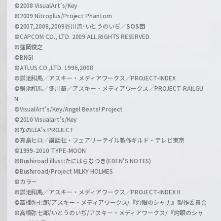
©2008 VisualArt's/Key
e
©2009 Nitroplus/Project Phantom
l
©2007,2008,2009谷川流･いとうのいぢ／
SOS団
©CAPCOM CO., LTD. 2009 ALL RIGHTS RESERVED.
©窪岡俊之
©BNGI
©ATLUS CO.,LTD. 1996,2008
©鎌池和馬／アスキー・メディアワークス／PROJECT-INDEX
©鎌池和馬／冬川基／アスキー・メディアワークス／PROJECT-RAILGU
N
©VisualArt's/Key/Angel Beats! Project
©2010 Visualart's/Key
©なのはA's PROJECT
©真島ヒロ／講談社・フェアリーテイル製作ギルド・テレビ東京
©1999-2010 TYPE-MOON
©Bushiroad illust:たにはらなつき(EDEN'S NOTES)
©Bushiroad/Project MILKY HOLMES
©カラー
©鎌池和馬／アスキー・メディアワークス／PROJECT-INDEX II
©高橋弥七郎/アスキー・メディアワークス/『灼眼のシャナ』製作委員会
©高橋弥七郎/いとうのいぢ/アスキー・メディアワークス/『灼眼のシャ