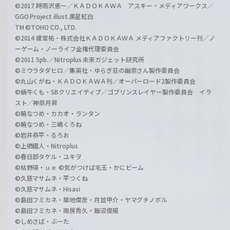
©2017 時雨沢恵一／ＫＡＤＯＫＡＷＡ アスキー・メディアワークス／
GGO Project illust.黒星紅白
TM ©TOHO CO., LTD.
©2014 榎宮祐・株式会社ＫＡＤＯＫＡＷＡ メディアファクトリー刊／ノ
ーゲーム・ノーライフ全権代理委員会
©2011 5pb.／Nitroplus 未来ガジェット研究所
©ミウラタダヒロ／集英社・ゆらぎ荘の幽奈さん製作委員会
©丸山くがね・ＫＡＤＯＫＡＷＡ刊／オーバーロード2製作委員会
©蝸牛くも・SBクリエイティブ／ゴブリンスレイヤー製作委員会 イラ
スト／神奈月昇
©暁なつめ・カカオ・ランタン
©暁なつめ・三嶋くろね
©岩井恭平・るろお
©上栖綴人・Nitroplus
©春日部タケル・ユキヲ
©枯野瑛・ｕｅ ©気がつけば毛玉・かにビーム
©久慈マサムネ・平つくね
©久慈マサムネ・Hisasi
©島田フミカネ・築地俊彦・月並甲介・ヤマグチノボル
©島田フミカネ・南房秀久・飯沼俊規
©しめさば・ぶーた