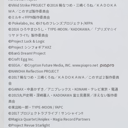
©ViVid Strike PROJECT ©2016 暁なつめ・三嶋くろね／ＫＡＤＯＫＡ
ＷＡ／このすば製作委員会
©ミルキィFFPN製作委員会
© Pokelabo, Inc. ©けものフレンズプロジェクト/KFPA
©2016 ひろやまひろし・TYPE-MOON／KADOKAWA／「プリズマ☆イ
リヤ ドライ!!」製作委員会
©Project Luck & Logic
©Project シンフォギアAXZ
©BanG Dream! Project
©Craft Egg Inc.
©SEGA／ ©Crypton Future Media, INC. www.piapro.net
©NANOHA Reflection PROJECT
©2017 暁なつめ・三嶋くろね／ＫＡＤＯＫＡＷＡ／このすば２製作委員
会
©GAINAX・中島かずき／アニプレックス・KONAMI・テレビ東京・電通
©2015丸戸史明・深崎暮人・KADOKAWA 富士見書房／冴えない製作委
員会
©東出祐一郎・TYPE-MOON / FAPC
©2017 プロジェクトラブライブ！サンシャイン!!
©Magica Quartet/Aniplex・Magia Record Partners
©Project Revue Starlight