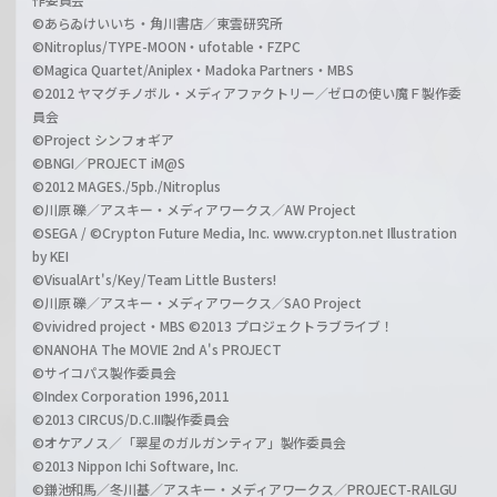
©あらゐけいいち・角川書店／東雲研究所
©Nitroplus/TYPE-MOON・ufotable・FZPC
©Magica Quartet/Aniplex・Madoka Partners・MBS
©2012 ヤマグチノボル・メディアファクトリー／ゼロの使い魔Ｆ製作委
員会
©Project シンフォギア
©BNGI／PROJECT iM@S
©2012 MAGES./5pb./Nitroplus
©川原 礫／アスキー・メディアワークス／AW Project
©SEGA / ©Crypton Future Media, Inc. www.crypton.net Illustration
by KEI
©VisualArt's/Key/Team Little Busters!
©川原 礫／アスキー・メディアワークス／SAO Project
©vividred project・MBS ©2013 プロジェクトラブライブ！
©NANOHA The MOVIE 2nd A's PROJECT
©サイコパス製作委員会
©Index Corporation 1996,2011
©2013 CIRCUS/D.C.III製作委員会
©オケアノス／「翠星のガルガンティア」製作委員会
©2013 Nippon Ichi Software, Inc.
©鎌池和馬／冬川基／アスキー・メディアワークス／PROJECT-RAILGU