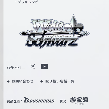
デッキレシピ
ヴ
ァ
イ
ス
シ
ュ
ヴ
ァ
ル
Official
X
Y
ツ
o
｜
お問い合わせ
取り扱い店舗一覧
u
W
T
e
u
i
b
商品企画：
開発：
ß
e
S