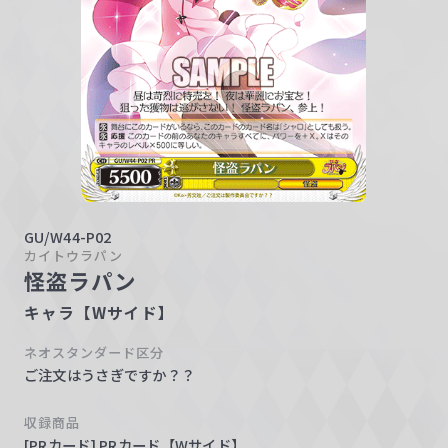
w
a
r
z
GU/W44-P02
カイトウラパン
怪盗ラパン
キャラ【Wサイド】
ネオスタンダード区分
ご注文はうさぎですか？？
収録商品
[PRカード] PRカード【Wサイド】