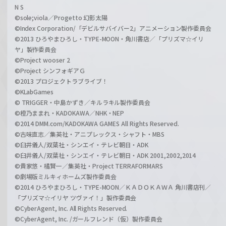
N S
©sole;viola／Progetto 幻影太陽
©Index Corporation/「デビルサバイバー2」アニメーション製作委員会
©2013 ひろやまひろし・TYPE-MOON・角川書店／「プリズマ☆イリ
ヤ」製作委員会
©Project wooser 2
©Project シンフォギアＧ
©2013 プロジェクトラブライブ！
©KLabGames
© TRIGGER・中島かずき／キルラキル製作委員会
©橙乃ままれ・KADOKAWA／NHK・NEP
©2014 DMM.com/KADOKAWA GAMES All Rights Reserved.
©古味直志／集英社・アニプレックス・シャフト・MBS
©臼井儀人/双葉社・シンエイ・テレビ朝日・ADK
©臼井儀人/双葉社・シンエイ・テレビ朝日・ADK 2001,2002,2014
©貴家悠・橘賢一／集英社・Project TERRAFORMARS
©劇場版ミルキィホームズ製作委員会
©2014 ひろやまひろし・TYPE-MOON／ＫＡＤＯＫＡＷＡ 角川書店刊／
「プリズマ☆イリヤ ツヴァイ！」製作委員会
©CyberAgent, Inc. All Rights Reserved.
©CyberAgent, Inc. /ガールフレンド（仮）製作委員会