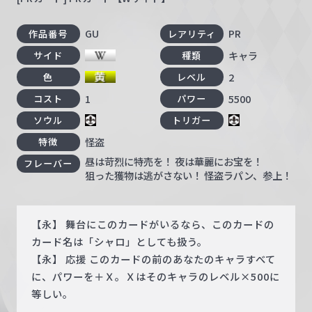
GU
PR
作品番号
レアリティ
キャラ
サイド
種類
2
色
レベル
1
5500
コスト
パワー
ソウル
トリガー
怪盗
特徴
昼は苛烈に特売を！ 夜は華麗にお宝を！
フレーバー
狙った獲物は逃がさない！ 怪盗ラパン、参上！
【永】 舞台にこのカードがいるなら、このカードの
カード名は「シャロ」としても扱う。
【永】 応援 このカードの前のあなたのキャラすべて
に、パワーを＋Ｘ。Ｘはそのキャラのレベル×500に
等しい。