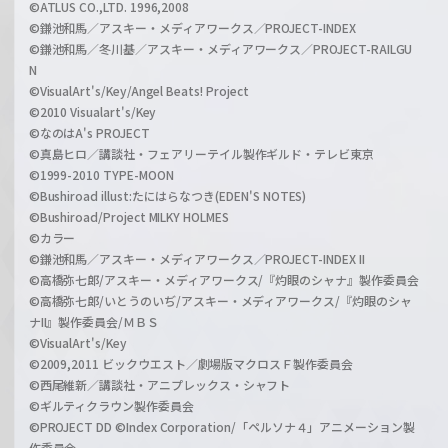
©ATLUS CO.,LTD. 1996,2008
©鎌池和馬／アスキー・メディアワークス／PROJECT-INDEX
©鎌池和馬／冬川基／アスキー・メディアワークス／PROJECT-RAILGU
N
©VisualArt's/Key/Angel Beats! Project
©2010 Visualart's/Key
©なのはA's PROJECT
©真島ヒロ／講談社・フェアリーテイル製作ギルド・テレビ東京
©1999-2010 TYPE-MOON
©Bushiroad illust:たにはらなつき(EDEN'S NOTES)
©Bushiroad/Project MILKY HOLMES
©カラー
©鎌池和馬／アスキー・メディアワークス／PROJECT-INDEX II
©高橋弥七郎/アスキー・メディアワークス/『灼眼のシャナ』製作委員会
©高橋弥七郎/いとうのいぢ/アスキー・メディアワークス/『灼眼のシャ
ナII』製作委員会/ＭＢＳ
©VisualArt's/Key
©2009,2011 ビックウエスト／劇場版マクロスＦ製作委員会
©西尾維新／講談社・アニプレックス・シャフト
©ギルティクラウン製作委員会
©PROJECT DD ©Index Corporation/「ペルソナ４」アニメーション製
作委員会