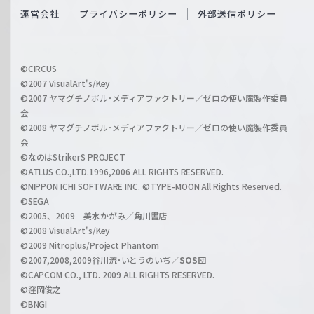
O
運営会社
プライバシーポリシー
外部送信ポリシー
c
f
h
f
w
i
a
©CIRCUS
c
©2007 VisualArt's/Key
r
i
©2007 ヤマグチノボル･メディアファクトリー／ゼロの使い魔製作委員
z
会
a
©2008 ヤマグチノボル･メディアファクトリー／ゼロの使い魔製作委員
l
会
C
©なのはStrikerS PROJECT
h
©ATLUS CO.,LTD.1996,2006 ALL RIGHTS RESERVED.
a
©NIPPON ICHI SOFTWARE INC. ©TYPE-MOON All Rights Reserved.
n
©SEGA
©2005、2009 美水かがみ／角川書店
n
©2008 VisualArt's/Key
e
©2009 Nitroplus/Project Phantom
l
©2007,2008,2009谷川流･いとうのいぢ／
SOS団
©CAPCOM CO., LTD. 2009 ALL RIGHTS RESERVED.
©窪岡俊之
©BNGI