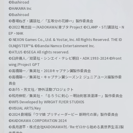
©Bushiroad
©HAKAMA Inc
©Bushiroad
©春場ねぎ・講談社／「五等分の花嫁∽」製作委員会
©2022 鴨志田 一/KADOKAWA/青ブタ Project ©CLAMP・ST/講談社・N
EP・NHK
© NEXON Games Co., Ltd. & Yostar, Inc. All Rights Reserved. THE ID
OLM@STER™& ©Bandai Namco Entertainment Inc.
©ATLUS ©SEGA All rights reserved.
©臼井儀人／双葉社・シンエイ・テレビ朝日・ADK 1993-2024 ©Front
wing/Project GPT
©高橋陽一／集英社・2018キャプテン翼製作委員会
©高橋陽一／集英社・キャプテン翼シーズン２ ジュニアユース編製作委
員会
©あfろ・芳文社／野外活動プロジェクト
©和月伸宏／集英社・「るろうに剣心 －明治剣客浪漫譚－」製作委員会
©WFS Developed by WRIGHT FLYER STUDIOS
©VISUAL ARTS/Key
©2024 劇場版「ウマ娘 プリティーダービー 新時代の扉」製作委員会
©KADOKAWA CORPORATION 2024
©長月達平・株式会社KADOKAWA刊／Re:ゼロから始める異世界生活2製
作委員会