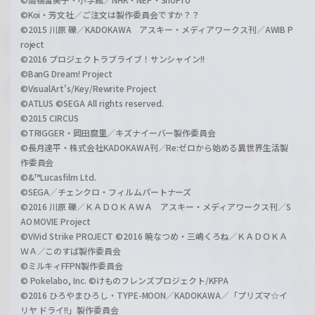
©Koi・芳文社／ご注文は製作委員会ですか？？
©2015 川原 礫／KADOKAWA アスキー・メディアワークス刊／AWIB P
roject
©2016 プロジェクトラブライブ！サンシャイン!!
©BanG Dream! Project
©VisualArt's/Key/Rewrite Project
©ATLUS ©SEGA All rights reserved.
©2015 CIRCUS
©TRIGGER・岡田麿里／キズナイーバー製作委員会
©長月達平・株式会社KADOKAWA刊／Re:ゼロから始める異世界生活製
作委員会
©&™Lucasfilm Ltd.
©SEGA／チェンクロ・フィルムパートナーズ
©2016 川原 礫／ＫＡＤＯＫＡＷＡ アスキー・メディアワークス刊／S
AO MOVIE Project
©ViVid Strike PROJECT ©2016 暁なつめ・三嶋くろね／ＫＡＤＯＫＡ
ＷＡ／このすば製作委員会
©ミルキィFFPN製作委員会
© Pokelabo, Inc. ©けものフレンズプロジェクト/KFPA
©2016 ひろやまひろし・TYPE-MOON／KADOKAWA／「プリズマ☆イ
リヤ ドライ!!」製作委員会