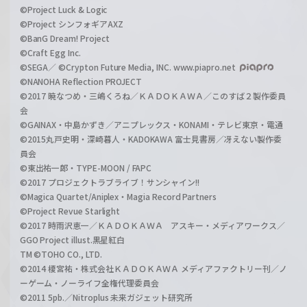
©Project Luck & Logic
©Project シンフォギアAXZ
©BanG Dream! Project
©Craft Egg Inc.
©SEGA／ ©Crypton Future Media, INC. www.piapro.net
©NANOHA Reflection PROJECT
©2017 暁なつめ・三嶋くろね／ＫＡＤＯＫＡＷＡ／このすば２製作委員
会
©GAINAX・中島かずき／アニプレックス・KONAMI・テレビ東京・電通
©2015丸戸史明・深崎暮人・KADOKAWA 富士見書房／冴えない製作委
員会
©東出祐一郎・TYPE-MOON / FAPC
©2017 プロジェクトラブライブ！サンシャイン!!
©Magica Quartet/Aniplex・Magia Record Partners
©Project Revue Starlight
©2017 時雨沢恵一／ＫＡＤＯＫＡＷＡ アスキー・メディアワークス／
GGO Project illust.黒星紅白
TM ©TOHO CO., LTD.
©2014 榎宮祐・株式会社ＫＡＤＯＫＡＷＡ メディアファクトリー刊／ノ
ーゲーム・ノーライフ全権代理委員会
©2011 5pb.／Nitroplus 未来ガジェット研究所