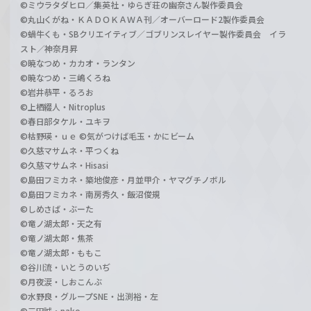
©ミウラタダヒロ／集英社・ゆらぎ荘の幽奈さん製作委員会
©丸山くがね・ＫＡＤＯＫＡＷＡ刊／オーバーロード2製作委員会
©蝸牛くも・SBクリエイティブ／ゴブリンスレイヤー製作委員会 イラ
スト／神奈月昇
©暁なつめ・カカオ・ランタン
©暁なつめ・三嶋くろね
©岩井恭平・るろお
©上栖綴人・Nitroplus
©春日部タケル・ユキヲ
©枯野瑛・ｕｅ ©気がつけば毛玉・かにビーム
©久慈マサムネ・平つくね
©久慈マサムネ・Hisasi
©島田フミカネ・築地俊彦・月並甲介・ヤマグチノボル
©島田フミカネ・南房秀久・飯沼俊規
©しめさば・ぶーた
©竜ノ湖太郎・天之有
©竜ノ湖太郎・焦茶
©竜ノ湖太郎・ももこ
©谷川流・いとうのいぢ
©月夜涙・しおこんぶ
©水野良・グループSNE・出渕裕・左
©三田誠・pako