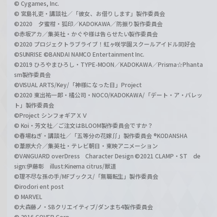
© Cygames, Inc.
© 宮島礼吏・講談社／「彼女、お借りします」製作委員会
©2020 夕蜜柑・狐印／KADOKAWA／防振り製作委員会
©赤坂アカ／集英社・かぐや様は告らせたい製作委員会
©2020 プロジェクトラブライブ！虹ヶ咲学園スクールアイドル同好会
©SUNRISE ©BANDAI NAMCO Entertainment Inc.
©2019 ひろやまひろし・TYPE-MOON／KADOKAWA／Prisma☆Phanta
sm製作委員会
©VISUAL ARTS/Key/「神様になった日」Project
©2020 東出祐一郎・橘公司・NOCO/KADOKAWA/「デート・ア・バレッ
ト」製作委員会
©Project シンフォギアＸＶ
© Koi・芳文社／ご注文はBLOOM製作委員会ですか？
©春場ねぎ・講談社／「五等分の花嫁∬」製作委員会 ®KODANSHA
©葦原大介／集英社・テレビ朝日・東映アニメーション
©VANGUARD overDress Character Design ©2021 CLAMP・ST de
sign:伊藤彰 illust:Kinema citrus/獣道
©理不尽な孫の手/MFブックス/「無職転生」製作委員会
©irodori ent post
© MARVEL
©大森藤ノ・SBクリエイティブ/ダンまち4製作委員会
© 2016 COVER Corp.