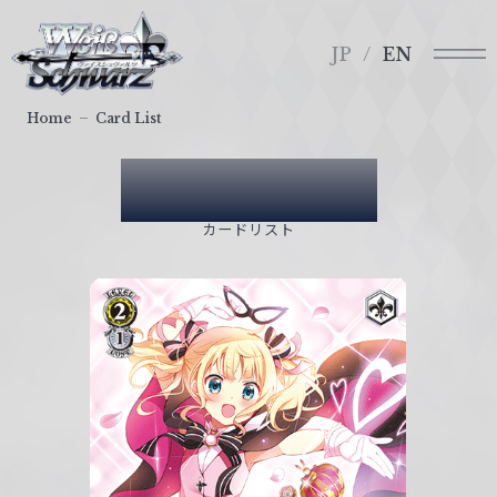
メ
ヴ
ニ
ァ
JP
EN
ュ
イ
ー
ス
Home
Card List
シ
ュ
Card List
ヴ
ァ
カードリスト
ル
ツ
｜
W
e
i
ß
S
c
h