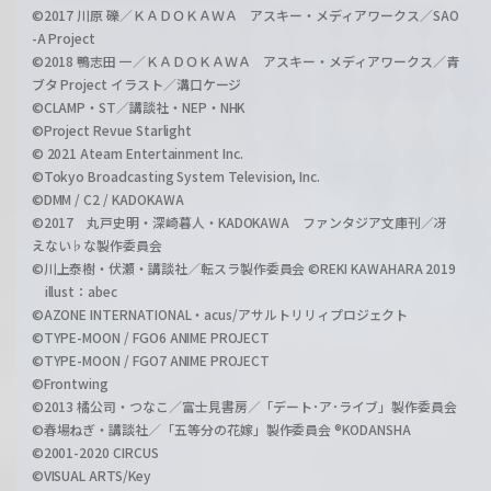
©2017 川原 礫／ＫＡＤＯＫＡＷＡ アスキー・メディアワークス／SAO
-A Project
©2018 鴨志田 一／ＫＡＤＯＫＡＷＡ アスキー・メディアワークス／青
ブタ Project イラスト／溝口ケージ
©CLAMP・ST／講談社・NEP・NHK
©Project Revue Starlight
© 2021 Ateam Entertainment Inc.
©Tokyo Broadcasting System Television, Inc.
©DMM / C2 / KADOKAWA
©2017 丸戸史明・深崎暮人・KADOKAWA ファンタジア文庫刊／冴
えない♭な製作委員会
©川上泰樹・伏瀬・講談社／転スラ製作委員会 ©REKI KAWAHARA 2019
illust：abec
©AZONE INTERNATIONAL・acus/アサルトリリィプロジェクト
©TYPE-MOON / FGO6 ANIME PROJECT
©TYPE-MOON / FGO7 ANIME PROJECT
©Frontwing
©2013 橘公司・つなこ／富士見書房／「デート･ア･ライブ」製作委員会
©春場ねぎ・講談社／「五等分の花嫁」製作委員会 ®KODANSHA
©2001-2020 CIRCUS
©VISUAL ARTS/Key