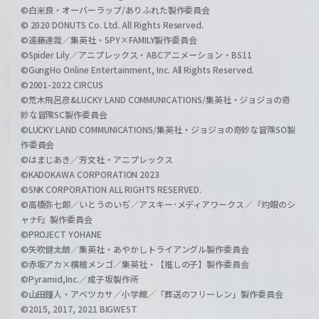
©白米良・オーバーラップ/ありふれた製作委員会
© 2020 DONUTS Co. Ltd. All Rights Reserved.
©遠藤達哉／集英社・SPY×FAMILY製作委員会
©Spider Lily／アニプレックス・ABCアニメーション・BS11
©GungHo Online Entertainment, Inc. All Rights Reserved.
©2001-2022 CIRCUS
©荒木飛呂彦&LUCKY LAND COMMUNICATIONS/集英社・ジョジョの奇
妙な冒険SC製作委員会
©LUCKY LAND COMMUNICATIONS/集英社・ジョジョの奇妙な冒険SO製
作委員会
©はまじあき／芳文社・アニプレックス
©KADOKAWA CORPORATION 2023
©SNK CORPORATION ALL RIGHTS RESERVED.
©高橋弥七郎／いとうのいぢ／アスキー･メディアワークス／『灼眼のシ
ャナF』製作委員会
©PROJECT YOHANE
©矢吹健太朗／集英社・あやかしトライアングル製作委員会
©赤坂アカ×横槍メンゴ／集英社・【推しの子】製作委員会
©Pyramid,Inc.／成子坂製作所
©山田鐘人・アベツカサ／小学館／「葬送のフリーレン」製作委員会
©2015, 2017, 2021 BIGWEST