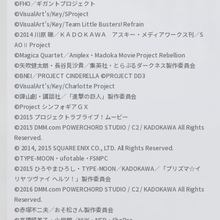
©FHO／ギガントプロジェクト
©VisualArt's/Key/SProject
©VisualArt's/Key/Team Little Busters! Refrain
©2014 川原 礫／ＫＡＤＯＫＡＷＡ アスキー・メディアワークス刊／S
AOⅡ Project
©Magica Quartet／Aniplex・Madoka Movie Project Rebellion
©矢吹健太朗・長谷見沙貴／集英社・とらぶるダークネス製作委員会
©BNEI／PROJECT CINDERELLA ©PROJECT DD3
©VisualArt's/Key/Charlotte Project
©諫山創・講談社／「進撃の巨人」製作委員会
©Project シンフォギアＧＸ
©2015 プロジェクトラブライブ！ムービー
©2015 DMM.com POWERCHORD STUDIO / C2 / KADOKAWA All Rights
Reserved.
© 2014, 2015 SQUARE ENIX CO., LTD. All Rights Reserved.
©TYPE-MOON・ufotable・FSNPC
©2015 ひろやまひろし・TYPE-MOON／KADOKAWA／「プリズマ☆イ
リヤ ツヴァイ ヘルツ！」製作委員会
©2016 DMM.com POWERCHORD STUDIO / C2 / KADOKAWA All Rights
Reserved.
©赤塚不二夫／おそ松さん製作委員会
©高橋留美子・小学館／NHK・NEP・ShoPro