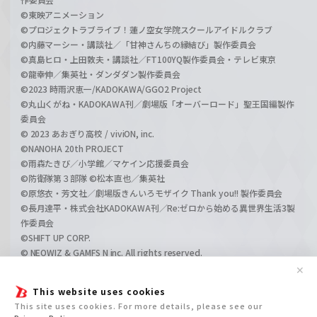
©東映アニメーション
©プロジェクトラブライブ！蓮ノ空女学院スクールアイドルクラブ
©内藤マーシー・講談社／「甘神さんちの縁結び」製作委員会
©真島ヒロ・上田敦夫・講談社／FT100YQ製作委員会・テレビ東京
©龍幸伸／集英社・ダンダダン製作委員会
©2023 時雨沢恵一/KADOKAWA/GGO2 Project
©丸山くがね・KADOKAWA刊／劇場版「オーバーロード」聖王国編製作
委員会
© 2023 あおぎり高校 / viviON, inc.
©NANOHA 20th PROJECT
©雨森たきび／小学館／マケイン応援委員会
©防衛隊第３部隊 ©松本直也／集英社
©原悠衣・芳文社／劇場版きんいろモザイク Thank you!! 製作委員会
©長月達平・株式会社KADOKAWA刊／Re:ゼロから始める異世界生活3製
作委員会
©SHIFT UP CORP.
© NEOWIZ & GAMFS N inc. All rights reserved.
©ATLUS. ©SEGA.
✕
©GIRLS und PANZER Projekt
This website uses cookies
©GIRLS und PANZER Film Projekt
This site uses cookies. For more details, please see our
©GIRLS und PANZER Finale Projekt