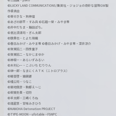
©LUCKY LAND COMMUNICATIONS/集英社・ジョジョの奇妙な冒険GW製
作委員会
©葵せきな・狗神煌
©あざの耕平・すみ兵 ©石踏一榮・みやま零
©井中だちま・飯田ぽち。
©恵比須清司・ぎん太郎
©鏡貴也・とよた瑣織
©春日みかげ・みやま零 ©春日みかげ・みやま零・深井涼介
©賀東招二・四季童子
©賀東招二・なかじまゆか
©神坂一・あらいずみるい
©木村心一・こぶいち むりりん
©榊一郎・なまにくＡＴＫ（ニトロプラス）
©細音啓・猫鍋蒼
©橘公司・つなこ
©築地俊彦・駒都え～じ
©柳実冬貴・切符
©羊太郎・三嶋くろね
©諸星悠・甘味みきひろ
©NANOHA Detonation PROJECT
©TYPE-MOON・ufotable・FSNPC