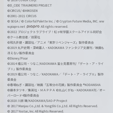
©D_CIDE TRAUMEREI PROJECT
©CIRCUS/ ©HIKOSEN
©2001-2021 CIRCUS
© SEGA / © Colorful Palette Inc. / © Crypton Future Media, INC. ww
w.piapro.net
All rights reserved.
©2022 プロジェクトラブライブ！虹ヶ咲学園スクールアイドル同好会
©クール教信者／双葉社
©和久井健・講談社／アニメ「東京リベンジャーズ」製作委員会
©2019 丸戸史明・深崎暮人・KADOKAWA ファンタジア文庫刊／映画も
冴えない製作委員会
©Disney/Pixar
©2014 橘公司・つなこ/KADOKAWA 富士見書房刊/「デート・ア・ライ
ブⅡ」製作委員会
©2019 橘公司・つなこ／KADOKAWA／「デート・ア・ライブⅢ」製作
委員会
©春場ねぎ・講談社／映画「五等分の花嫁」製作委員会 ®KODANSHA
©藤本タツキ／集英社・ＭＡＰＰＡ ©丸山くがね・KADOKAWA刊／オー
バーロード4製作委員会
©2020 川原 礫/KADOKAWA/SAO-P Project
© 2017 Manjuu Co.,Ltd. & YongShi Co.,Ltd. All Rights Reserved.
© 2017 Yostar, Inc. All Rights Reserved.