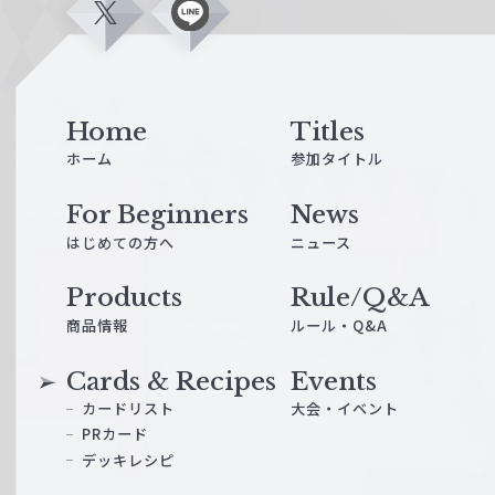
X
L
i
n
e
Home
Titles
ホーム
参加タイトル
For Beginners
News
はじめての方へ
ニュース
Products
Rule/Q&A
商品情報
ルール・Q&A
Cards & Recipes
Events
カードリスト
大会・イベント
PRカード
デッキレシピ