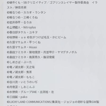
©蝸牛くも・SBクリエイティブ／ゴブリンスレイヤー製作委員会 イラ
スト／神奈月昇
©暁なつめ・カカオ・ランタン
©暁なつめ・三嶋くろね
©岩井恭平・るろお
©上栖綴人・Nitroplus
©春日部タケル・ユキヲ
©枯野瑛・ｕｅ ©気がつけば毛玉・かにビーム
©久慈マサムネ・平つくね
©久慈マサムネ・Hisasi
©島田フミカネ・築地俊彦・月並甲介・ヤマグチノボル
©島田フミカネ・南房秀久・飯沼俊規
©しめさば・ぶーた
©竜ノ湖太郎・天之有
©竜ノ湖太郎・焦茶
©竜ノ湖太郎・ももこ
©谷川流・いとうのいぢ
©月夜涙・しおこんぶ
©水野良・グループSNE・出渕裕・左
©三田誠・pako
©LUCKY LAND COMMUNICATIONS/集英社・ジョジョの奇妙な冒険GW製