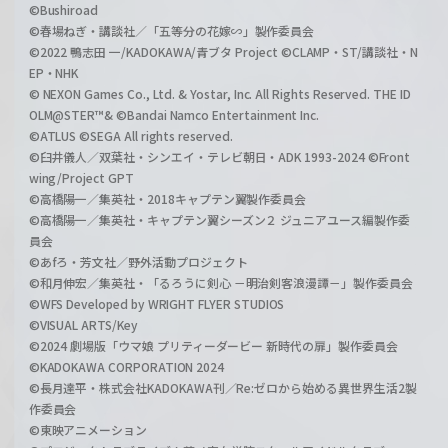
©Bushiroad
©春場ねぎ・講談社／「五等分の花嫁∽」製作委員会
©2022 鴨志田 一/KADOKAWA/青ブタ Project ©CLAMP・ST/講談社・N
EP・NHK
© NEXON Games Co., Ltd. & Yostar, Inc. All Rights Reserved. THE ID
OLM@STER™& ©Bandai Namco Entertainment Inc.
©ATLUS ©SEGA All rights reserved.
©臼井儀人／双葉社・シンエイ・テレビ朝日・ADK 1993-2024 ©Front
wing/Project GPT
©高橋陽一／集英社・2018キャプテン翼製作委員会
©高橋陽一／集英社・キャプテン翼シーズン２ ジュニアユース編製作委
員会
©あfろ・芳文社／野外活動プロジェクト
©和月伸宏／集英社・「るろうに剣心 －明治剣客浪漫譚－」製作委員会
©WFS Developed by WRIGHT FLYER STUDIOS
©VISUAL ARTS/Key
©2024 劇場版「ウマ娘 プリティーダービー 新時代の扉」製作委員会
©KADOKAWA CORPORATION 2024
©長月達平・株式会社KADOKAWA刊／Re:ゼロから始める異世界生活2製
作委員会
©東映アニメーション