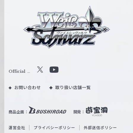
ヴ
ァ
イ
ス
シ
ュ
ヴ
ァ
ル
Official
X
Y
ツ
o
｜
お問い合わせ
取り扱い店舗一覧
u
W
T
e
u
i
b
商品企画：
開発：
ß
e
S
O
運営会社
プライバシーポリシー
外部送信ポリシー
c
f