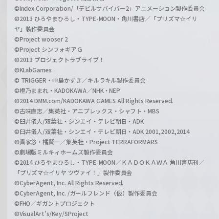
©Index Corporation/「デビルサバイバー2」アニメーション製作委員会
©2013 ひろやまひろし・TYPE-MOON・角川書店／「プリズマ☆イリ
ヤ」製作委員会
©Project wooser 2
©Project シンフォギアＧ
©2013 プロジェクトラブライブ！
©KLabGames
© TRIGGER・中島かずき／キルラキル製作委員会
©橙乃ままれ・KADOKAWA／NHK・NEP
©2014 DMM.com/KADOKAWA GAMES All Rights Reserved.
©古味直志／集英社・アニプレックス・シャフト・MBS
©臼井儀人/双葉社・シンエイ・テレビ朝日・ADK
©臼井儀人/双葉社・シンエイ・テレビ朝日・ADK 2001,2002,2014
©貴家悠・橘賢一／集英社・Project TERRAFORMARS
©劇場版ミルキィホームズ製作委員会
©2014 ひろやまひろし・TYPE-MOON／ＫＡＤＯＫＡＷＡ 角川書店刊／
「プリズマ☆イリヤ ツヴァイ！」製作委員会
©CyberAgent, Inc. All Rights Reserved.
©CyberAgent, Inc. /ガールフレンド（仮）製作委員会
©FHO／ギガントプロジェクト
©VisualArt's/Key/SProject