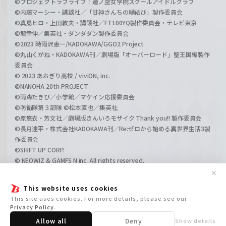
©プロジェクトラブライブ！蓮ノ空女学院スクールアイドルクラブ
©内藤マーシー・講談社／「甘神さんちの縁結び」製作委員会
©真島ヒロ・上田敦夫・講談社／FT100YQ製作委員会・テレビ東京
©龍幸伸／集英社・ダンダダン製作委員会
©2023 時雨沢恵一/KADOKAWA/GGO2 Project
©丸山くがね・KADOKAWA刊／劇場版「オーバーロード」聖王国編製作
委員会
© 2023 あおぎり高校 / viviON, inc.
©NANOHA 20th PROJECT
©雨森たきび／小学館／マケイン応援委員会
©防衛隊第３部隊 ©松本直也／集英社
©原悠衣・芳文社／劇場版きんいろモザイク Thank you!! 製作委員会
©長月達平・株式会社KADOKAWA刊／Re:ゼロから始める異世界生活3製
作委員会
©SHIFT UP CORP.
© NEOWIZ & GAMFS N inc. All rights reserved.
©ATLUS. ©SEGA.
✕
©GIRLS und PANZER Projekt
This website uses cookies
©GIRLS und PANZER Film Projekt
This site uses cookies. For more details, please see our
©GIRLS und PANZER Finale Projekt
Privacy Policy
.
Allow all
Deny
Show details