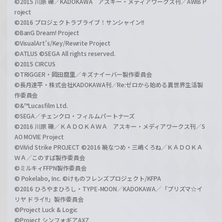
©2015 川原 礫／KADOKAWA アスキー・メディアワークス刊／AWIB P
roject
©2016 プロジェクトラブライブ！サンシャイン!!
©BanG Dream! Project
©VisualArt's/Key/Rewrite Project
©ATLUS ©SEGA All rights reserved.
©2015 CIRCUS
©TRIGGER・岡田麿里／キズナイーバー製作委員会
©長月達平・株式会社KADOKAWA刊／Re:ゼロから始める異世界生活製
作委員会
©&™Lucasfilm Ltd.
©SEGA／チェンクロ・フィルムパートナーズ
©2016 川原 礫／ＫＡＤＯＫＡＷＡ アスキー・メディアワークス刊／S
AO MOVIE Project
©ViVid Strike PROJECT ©2016 暁なつめ・三嶋くろね／ＫＡＤＯＫＡ
ＷＡ／このすば製作委員会
©ミルキィFFPN製作委員会
© Pokelabo, Inc. ©けものフレンズプロジェクト/KFPA
©2016 ひろやまひろし・TYPE-MOON／KADOKAWA／「プリズマ☆イ
リヤ ドライ!!」製作委員会
©Project Luck & Logic
©Project シンフォギアAXZ