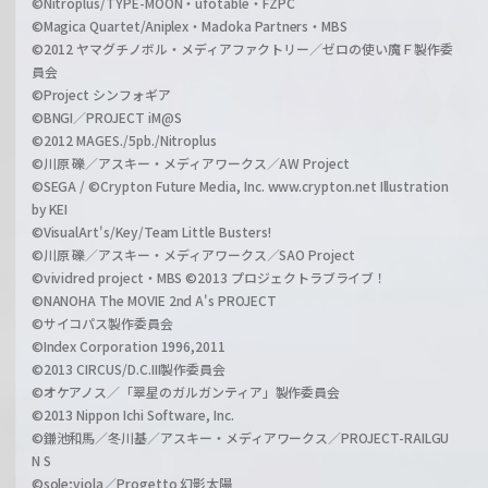
©Nitroplus/TYPE-MOON・ufotable・FZPC
©Magica Quartet/Aniplex・Madoka Partners・MBS
©2012 ヤマグチノボル・メディアファクトリー／ゼロの使い魔Ｆ製作委
員会
©Project シンフォギア
©BNGI／PROJECT iM@S
©2012 MAGES./5pb./Nitroplus
©川原 礫／アスキー・メディアワークス／AW Project
©SEGA / ©Crypton Future Media, Inc. www.crypton.net Illustration
by KEI
©VisualArt's/Key/Team Little Busters!
©川原 礫／アスキー・メディアワークス／SAO Project
©vividred project・MBS ©2013 プロジェクトラブライブ！
©NANOHA The MOVIE 2nd A's PROJECT
©サイコパス製作委員会
©Index Corporation 1996,2011
©2013 CIRCUS/D.C.III製作委員会
©オケアノス／「翠星のガルガンティア」製作委員会
©2013 Nippon Ichi Software, Inc.
©鎌池和馬／冬川基／アスキー・メディアワークス／PROJECT-RAILGU
N S
©sole;viola／Progetto 幻影太陽