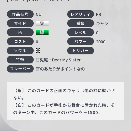
GU
PR
作品番号
レアリティ
キャラ
サイド
種類
0
色
レベル
0
2000
コスト
パワー
-
ソウル
トリガー
甘兎庵・Dear My Sister
特徴
耳のあたりがポイントなの
フレーバー
【永】 このカードの正面のキャラは他の枠に動かせ
ない。
【自】 このカードが手札から舞台に置かれた時、そ
のターン中、このカードのパワーを＋1500。