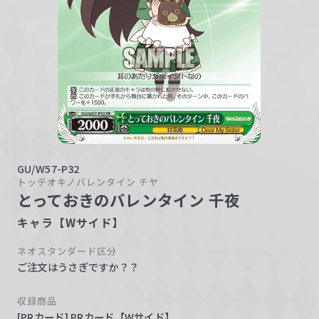
w
a
r
z
GU/W57-P32
トッテオキノバレンタイン チヤ
とっておきのバレンタイン 千夜
キャラ【Wサイド】
ネオスタンダード区分
ご注文はうさぎですか？？
収録商品
[PRカード] PRカード【Wサイド】