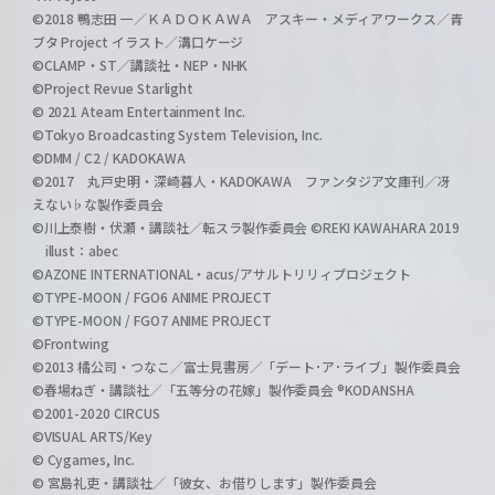
©2018 鴨志田 一／ＫＡＤＯＫＡＷＡ アスキー・メディアワークス／青
ブタ Project イラスト／溝口ケージ
©CLAMP・ST／講談社・NEP・NHK
©Project Revue Starlight
© 2021 Ateam Entertainment Inc.
©Tokyo Broadcasting System Television, Inc.
©DMM / C2 / KADOKAWA
©2017 丸戸史明・深崎暮人・KADOKAWA ファンタジア文庫刊／冴
えない♭な製作委員会
©川上泰樹・伏瀬・講談社／転スラ製作委員会 ©REKI KAWAHARA 2019
illust：abec
©AZONE INTERNATIONAL・acus/アサルトリリィプロジェクト
©TYPE-MOON / FGO6 ANIME PROJECT
©TYPE-MOON / FGO7 ANIME PROJECT
©Frontwing
©2013 橘公司・つなこ／富士見書房／「デート･ア･ライブ」製作委員会
©春場ねぎ・講談社／「五等分の花嫁」製作委員会 ®KODANSHA
©2001-2020 CIRCUS
©VISUAL ARTS/Key
© Cygames, Inc.
© 宮島礼吏・講談社／「彼女、お借りします」製作委員会