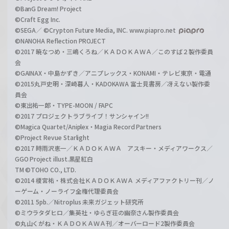
©BanG Dream! Project
©Craft Egg Inc.
©SEGA／ ©Crypton Future Media, INC. www.piapro.net
©NANOHA Reflection PROJECT
©2017 暁なつめ・三嶋くろね／ＫＡＤＯＫＡＷＡ／このすば２製作委員
会
©GAINAX・中島かずき／アニプレックス・KONAMI・テレビ東京・電通
©2015丸戸史明・深崎暮人・KADOKAWA 富士見書房／冴えない製作委
員会
©東出祐一郎・TYPE-MOON / FAPC
©2017 プロジェクトラブライブ！サンシャイン!!
©Magica Quartet/Aniplex・Magia Record Partners
©Project Revue Starlight
©2017 時雨沢恵一／ＫＡＤＯＫＡＷＡ アスキー・メディアワークス／
GGO Project illust.黒星紅白
TM ©TOHO CO., LTD.
©2014 榎宮祐・株式会社ＫＡＤＯＫＡＷＡ メディアファクトリー刊／ノ
ーゲーム・ノーライフ全権代理委員会
©2011 5pb.／Nitroplus 未来ガジェット研究所
©ミウラタダヒロ／集英社・ゆらぎ荘の幽奈さん製作委員会
©丸山くがね・ＫＡＤＯＫＡＷＡ刊／オーバーロード2製作委員会