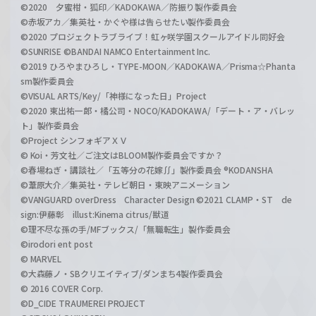
©2020 夕蜜柑・狐印／KADOKAWA／防振り製作委員会
©赤坂アカ／集英社・かぐや様は告らせたい製作委員会
©2020 プロジェクトラブライブ！虹ヶ咲学園スクールアイドル同好会
©SUNRISE ©BANDAI NAMCO Entertainment Inc.
©2019 ひろやまひろし・TYPE-MOON／KADOKAWA／Prisma☆Phanta
sm製作委員会
©VISUAL ARTS/Key/「神様になった日」Project
©2020 東出祐一郎・橘公司・NOCO/KADOKAWA/「デート・ア・バレッ
ト」製作委員会
©Project シンフォギアＸＶ
© Koi・芳文社／ご注文はBLOOM製作委員会ですか？
©春場ねぎ・講談社／「五等分の花嫁∬」製作委員会 ®KODANSHA
©葦原大介／集英社・テレビ朝日・東映アニメーション
©VANGUARD overDress Character Design ©2021 CLAMP・ST de
sign:伊藤彰 illust:Kinema citrus/獣道
©理不尽な孫の手/MFブックス/「無職転生」製作委員会
©irodori ent post
© MARVEL
©大森藤ノ・SBクリエイティブ/ダンまち4製作委員会
© 2016 COVER Corp.
©D_CIDE TRAUMEREI PROJECT