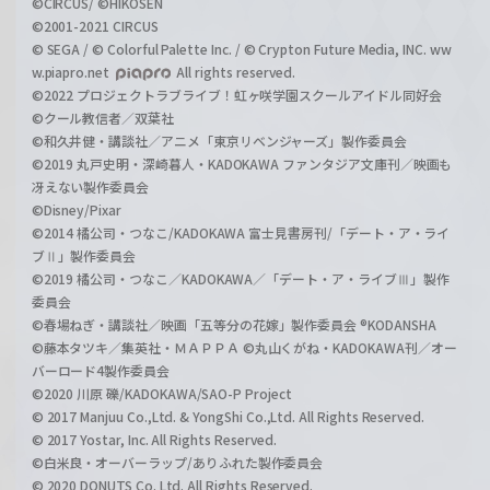
©CIRCUS/ ©HIKOSEN
©2001-2021 CIRCUS
© SEGA / © Colorful Palette Inc. / © Crypton Future Media, INC. ww
w.piapro.net
All rights reserved.
©2022 プロジェクトラブライブ！虹ヶ咲学園スクールアイドル同好会
©クール教信者／双葉社
©和久井健・講談社／アニメ「東京リベンジャーズ」製作委員会
©2019 丸戸史明・深崎暮人・KADOKAWA ファンタジア文庫刊／映画も
冴えない製作委員会
©Disney/Pixar
©2014 橘公司・つなこ/KADOKAWA 富士見書房刊/「デート・ア・ライ
ブⅡ」製作委員会
©2019 橘公司・つなこ／KADOKAWA／「デート・ア・ライブⅢ」製作
委員会
©春場ねぎ・講談社／映画「五等分の花嫁」製作委員会 ®KODANSHA
©藤本タツキ／集英社・ＭＡＰＰＡ ©丸山くがね・KADOKAWA刊／オー
バーロード4製作委員会
©2020 川原 礫/KADOKAWA/SAO-P Project
© 2017 Manjuu Co.,Ltd. & YongShi Co.,Ltd. All Rights Reserved.
© 2017 Yostar, Inc. All Rights Reserved.
©白米良・オーバーラップ/ありふれた製作委員会
© 2020 DONUTS Co. Ltd. All Rights Reserved.