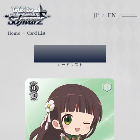
メ
ヴ
ニ
ァ
JP
EN
ュ
イ
ー
ス
Home
Card List
シ
ュ
Card List
ヴ
ァ
カードリスト
ル
ツ
｜
W
e
i
ß
S
c
h