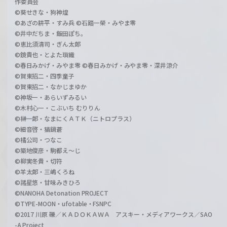
作委員会
©葵せきな・狗神煌
©あざの耕平・すみ兵 ©石踏一榮・みやま零
©井中だちま・飯田ぽち。
©恵比須清司・ぎん太郎
©鏡貴也・とよた瑣織
©春日みかげ・みやま零 ©春日みかげ・みやま零・深井涼介
©賀東招二・四季童子
©賀東招二・なかじまゆか
©神坂一・あらいずみるい
©木村心一・こぶいち むりりん
©榊一郎・なまにくＡＴＫ（ニトロプラス）
©細音啓・猫鍋蒼
©橘公司・つなこ
©築地俊彦・駒都え～じ
©柳実冬貴・切符
©羊太郎・三嶋くろね
©諸星悠・甘味みきひろ
©NANOHA Detonation PROJECT
©TYPE-MOON・ufotable・FSNPC
©2017 川原 礫／ＫＡＤＯＫＡＷＡ アスキー・メディアワークス／SAO
-A Project