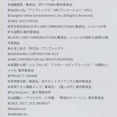
©遠藤達哉／集英社・SPY×FAMILY製作委員会
©Spider Lily／アニプレックス・ABCアニメーション・BS11
©GungHo Online Entertainment, Inc. All Rights Reserved.
©2001-2022 CIRCUS
©荒木飛呂彦&LUCKY LAND COMMUNICATIONS/集英社・ジョジョの奇
妙な冒険SC製作委員会
©LUCKY LAND COMMUNICATIONS/集英社・ジョジョの奇妙な冒険SO製
作委員会
©はまじあき／芳文社・アニプレックス
©KADOKAWA CORPORATION 2023
©SNK CORPORATION ALL RIGHTS RESERVED.
©高橋弥七郎／いとうのいぢ／アスキー･メディアワークス／『灼眼のシ
ャナF』製作委員会
©PROJECT YOHANE
©矢吹健太朗／集英社・あやかしトライアングル製作委員会
©赤坂アカ×横槍メンゴ／集英社・【推しの子】製作委員会
©Pyramid,Inc.／成子坂製作所
©山田鐘人・アベツカサ／小学館／「葬送のフリーレン」製作委員会
©2015, 2017, 2021 BIGWEST
©Bushiroad
©HAKAMA Inc