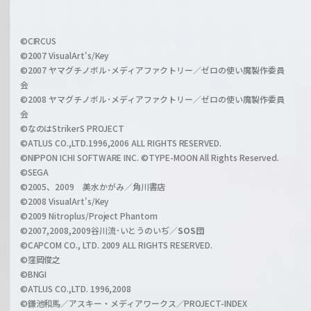
h
f
w
i
a
©CIRCUS
c
©2007 VisualArt's/Key
r
i
©2007 ヤマグチノボル･メディアファクトリー／ゼロの使い魔製作委員
z
会
a
©2008 ヤマグチノボル･メディアファクトリー／ゼロの使い魔製作委員
l
会
C
©なのはStrikerS PROJECT
h
©ATLUS CO.,LTD.1996,2006 ALL RIGHTS RESERVED.
a
©NIPPON ICHI SOFTWARE INC. ©TYPE-MOON All Rights Reserved.
n
©SEGA
©2005、2009 美水かがみ／角川書店
n
©2008 VisualArt's/Key
e
©2009 Nitroplus/Project Phantom
l
©2007,2008,2009谷川流･いとうのいぢ／
SOS団
©CAPCOM CO., LTD. 2009 ALL RIGHTS RESERVED.
©窪岡俊之
©BNGI
©ATLUS CO.,LTD. 1996,2008
©鎌池和馬／アスキー・メディアワークス／PROJECT-INDEX