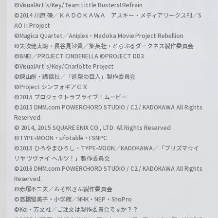
©VisualArt's/Key/Team Little Busters! Refrain
©2014 川原 礫／ＫＡＤＯＫＡＷＡ アスキー・メディアワークス刊／S
AOⅡ Project
©Magica Quartet／Aniplex・Madoka Movie Project Rebellion
©矢吹健太朗・長谷見沙貴／集英社・とらぶるダークネス製作委員会
©BNEI／PROJECT CINDERELLA ©PROJECT DD3
©VisualArt's/Key/Charlotte Project
©諫山創・講談社／「進撃の巨人」製作委員会
©Project シンフォギアＧＸ
©2015 プロジェクトラブライブ！ムービー
©2015 DMM.com POWERCHORD STUDIO / C2 / KADOKAWA All Rights
Reserved.
© 2014, 2015 SQUARE ENIX CO., LTD. All Rights Reserved.
©TYPE-MOON・ufotable・FSNPC
©2015 ひろやまひろし・TYPE-MOON／KADOKAWA／「プリズマ☆イ
リヤ ツヴァイ ヘルツ！」製作委員会
©2016 DMM.com POWERCHORD STUDIO / C2 / KADOKAWA All Rights
Reserved.
©赤塚不二夫／おそ松さん製作委員会
©高橋留美子・小学館／NHK・NEP・ShoPro
©Koi・芳文社／ご注文は製作委員会ですか？？