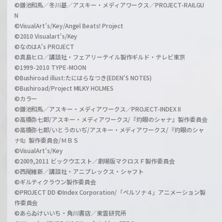
©鎌池和馬／冬川基／アスキー・メディアワークス／PROJECT-RAILGU
N
©VisualArt's/Key/Angel Beats! Project
©2010 Visualart's/Key
©なのはA's PROJECT
©真島ヒロ／講談社・フェアリーテイル製作ギルド・テレビ東京
©1999-2010 TYPE-MOON
©Bushiroad illust:たにはらなつき(EDEN'S NOTES)
©Bushiroad/Project MILKY HOLMES
©カラー
©鎌池和馬／アスキー・メディアワークス／PROJECT-INDEX II
©高橋弥七郎/アスキー・メディアワークス/『灼眼のシャナ』製作委員会
©高橋弥七郎/いとうのいぢ/アスキー・メディアワークス/『灼眼のシャ
ナII』製作委員会/ＭＢＳ
©VisualArt's/Key
©2009,2011 ビックウエスト／劇場版マクロスＦ製作委員会
©西尾維新／講談社・アニプレックス・シャフト
©ギルティクラウン製作委員会
©PROJECT DD ©Index Corporation/「ペルソナ４」アニメーション製
作委員会
©あらゐけいいち・角川書店／東雲研究所