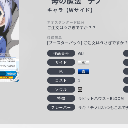
“母の魔法” チノ
キャラ【Wサイド】
ネオスタンダード区分
ご注文はうさぎですか？？
収録商品
[ブースターパック] ご注文はうさぎですか？ 
GU
作品番号
サイド
色
1
コスト
ソウル
ラビットハウス・BLOOM
特徴
サキ「チノはいつもこれで
フレーバー