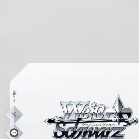
Share
ヴ
ァ
イ
X
ス
シ
L