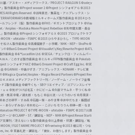
基／アスキー・メディアワークス／PROJECT-RAILGUN S
©sole;v
リヤ」製作委員会
©Project wooser 2
©Project シンフォギアＧ
©2013
 All Rights Reserved.
©古味直志／集英社・アニプレックス・シ
ERRAFORMARS
©劇場版ミルキィホームズ製作委員会
©2014 ひろ
nc. /ガールフレンド（仮）製作委員会
©FHO／ギガントプロジェクト
©Visu
et／Aniplex・Madoka Movie Project Rebellion
©矢吹健太朗・長谷
人」製作委員会
©Project シンフォギアＧＸ
©2015 プロジェクトラブ
-MOON・ufotable・FSNPC
©2015 ひろやまひろし・TYPE-MOON
おそ松さん製作委員会
©高橋留美子・小学館／NHK・NEP・ShoPro
©
ン!!
©BanG Dream! Project
©VisualArt's/Key/Rewrite Project
©ATL
活製作委員会
©&™Lucasfilm Ltd.
©SEGA／チェンクロ・フィルムパー
ＡＤＯＫＡＷＡ／このすば製作委員会
©ミルキィFFPN製作委員会
© Pokelab
roject シンフォギアAXZ
©BanG Dream! Project
©Craft Egg Inc.
©SE
員会
©GAINAX・中島かずき／アニプレックス・KONAMI・テレビ東
!
©Magica Quartet/Aniplex・Magia Record Partners
©Project Rev
ＡＤＯＫＡＷＡ メディアファクトリー刊／ノーゲーム・ノーライフ全権
ード2製作委員会
©蝸牛くも・SBクリエイティブ／ゴブリンスレイヤ
・ｕｅ ©気がつけば毛玉・かにビーム
©久慈マサムネ・平つくね
©
太郎・焦茶
©竜ノ湖太郎・ももこ
©谷川流・いとうのいぢ
©月夜涙・
©あざの耕平・すみ兵 ©石踏一榮・みやま零
©井中だちま・飯田ぽ
一・あらいずみるい
©木村心一・こぶいち むりりん
©榊一郎・なま
tonation PROJECT
©TYPE-MOON・ufotable・FSNPC
©2017 川原
溝口ケージ
©CLAMP・ST／講談社・NEP・NHK
©Project Revue Starli
タジア文庫刊／冴えない♭な製作委員会
©川上泰樹・伏瀬・講談社／転
-MOON / FGO7 ANIME PROJECT
©Frontwing
©2013 橘公司・つな
s, Inc.
© 宮島礼吏・講談社／「彼女、お借りします」製作委員会
©