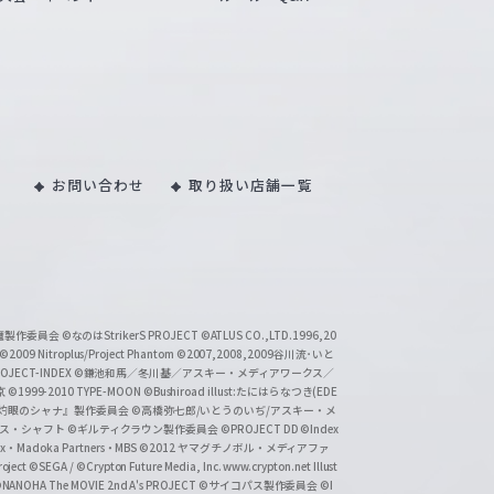
お問い合わせ
取り扱い店舗一覧
い魔製作委員会
©なのはStrikerS PROJECT
©ATLUS CO.,LTD.1996,20
©2009 Nitroplus/Project Phantom
©2007,2008,2009谷川流･いと
CT-INDEX
©鎌池和馬／冬川基／アスキー・メディアワークス／
京
©1999-2010 TYPE-MOON
©Bushiroad illust:たにはらなつき(EDE
『灼眼のシャナ』製作委員会
©高橋弥七郎/いとうのいぢ/アスキー・メ
クス・シャフト
©ギルティクラウン製作委員会
©PROJECT DD ©Index
lex・Madoka Partners・MBS
©2012 ヤマグチノボル・メディアファ
ject
©SEGA / ©Crypton Future Media, Inc. www.crypton.net Illust
NANOHA The MOVIE 2nd A's PROJECT
©サイコパス製作委員会
©I