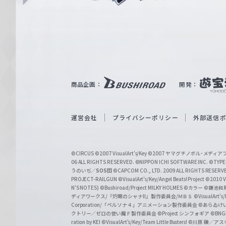
i
ュ
n
e
ヴ
ァ
ル
ツ
｜
商品企画：
開発：
W
e
i
運営会社
プライバシーポリシー
外部送信
ß
S
©CIRCUS
©2007 VisualArt's/Key
©2007 ヤマグチノボル･メデ
c
06 ALL RIGHTS RESERVED.
©NIPPON ICHI SOFTWARE INC. ©TYPE-
うのいぢ／
SOS団
©CAPCOM CO., LTD. 2009 ALL RIGHTS RESERV
h
PROJECT-RAILGUN
©VisualArt's/Key/Angel Beats! Project
©2010 Vi
w
N'S NOTES)
©Bushiroad/Project MILKY HOLMES
©カラー
©鎌池和馬
ディアワークス/『灼眼のシャナII』製作委員会/ＭＢＳ
©VisualArt's
a
Corporation/「ペルソナ４」アニメーション製作委員会
©あらゐけ
クトリー／ゼロの使い魔Ｆ製作委員会
©Project シンフォギア
©BNG
r
ration by KEI
©VisualArt's/Key/Team Little Busters!
©川原 礫／アスキ