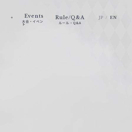
Events
Rule/Q&A
JP
EN
大会・イベン
ルール・Q&A
ト