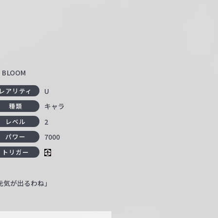
BLOOM
U
レアリティ
キャラ
種類
2
レベル
7000
パワー
トリガー
元気が出るわね」