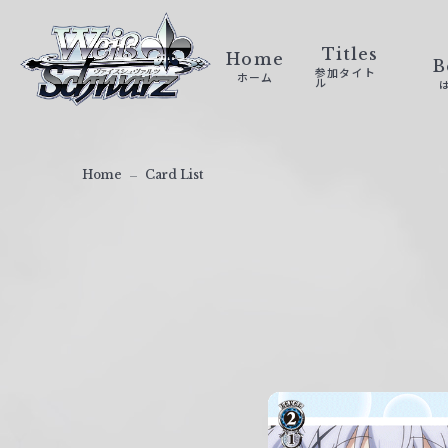
ヴ
ァ
Titles
Home
B
参加タイト
ホーム
イ
ル
ス
シ
ュ
Home
Card List
ヴ
ァ
ル
ツ
｜
W
e
i
ß
S