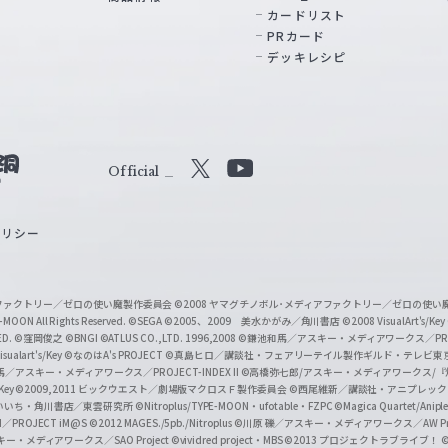
カードリスト
PRカード
デッキレシピ
Official
X
Y
o
ポリシー
u
T
u
ィアファクトリー／ゼロの使い魔製作委員会
©2008 ヤマグチノボル･メディアファクトリー／ゼロの使
b
MOON All Rights Reserved.
©SEGA
©2005、2009 美水かがみ／角川書店
©2008 VisualArt's/Key
ED.
©窪岡俊之
©BNGI
©ATLUS CO.,LTD. 1996,2008
©鎌池和馬／アスキー・メディアワークス／PROJE
e
sualart's/Key
©なのはA's PROJECT
©真島ヒロ／講談社・フェアリーテイル製作ギルド・テレビ東
／アスキー・メディアワークス／PROJECT-INDEX II
©高橋弥七郎/アスキー・メディアワークス/
O
/Key
©2009,2011 ビックウエスト／劇場版マクロスＦ製作委員会
©西尾維新／講談社・アニプレッ
f
いいち・角川書店／東雲研究所
©Nitroplus/TYPE-MOON・ufotable・FZPC
©Magica Quartet/Anip
I／PROJECT iM@S
©2012 MAGES./5pb./Nitroplus
©川原 礫／アスキー・メディアワークス／AW Pro
f
ー・メディアワークス／SAO Project
©vividred project・MBS ©2013 プロジェクトラブライブ！
©