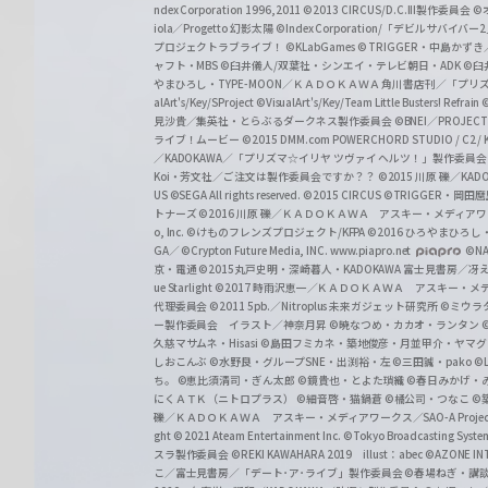
z
ndex Corporation 1996,2011
©2013 CIRCUS/D.C.III製作委員会
©
iola／Progetto 幻影太陽
©Index Corporation/「デビルサバ
プロジェクトラブライブ！
©KLabGames
© TRIGGER・中島か
ャフト・MBS
©臼井儀人/双葉社・シンエイ・テレビ朝日・ADK
©臼
やまひろし・TYPE-MOON／ＫＡＤＯＫＡＷＡ 角川書店刊／「プ
alArt's/Key/SProject
©VisualArt's/Key/Team Little Busters! Refrain
見沙貴／集英社・とらぶるダークネス製作委員会
©BNEI／PROJECT 
ライブ！ムービー
©2015 DMM.com POWERCHORD STUDIO / C2 / KA
／KADOKAWA／「プリズマ☆イリヤ ツヴァイ ヘルツ！」製作委員
Koi・芳文社／ご注文は製作委員会ですか？？
©2015 川原 礫／KA
US ©SEGA All rights reserved.
©2015 CIRCUS
©TRIGGER・岡
トナーズ
©2016 川原 礫／ＫＡＤＯＫＡＷＡ アスキー・メディアワークス刊
o, Inc. ©けものフレンズプロジェクト/KFPA
©2016 ひろやまひろし
GA／ ©Crypton Future Media, INC. www.piapro.net
©NA
京・電通
©2015丸戸史明・深崎暮人・KADOKAWA 富士見書房／
ue Starlight
©2017 時雨沢恵一／ＫＡＤＯＫＡＷＡ アスキー・メディアワー
代理委員会
©2011 5pb.／Nitroplus 未来ガジェット研究所
©ミウラ
ー製作委員会 イラスト／神奈月昇
©暁なつめ・カカオ・ランタン
久慈マサムネ・Hisasi
©島田フミカネ・築地俊彦・月並甲介・ヤマ
しおこんぶ
©水野良・グループSNE・出渕裕・左
©三田誠・pako
©
ち。
©恵比須清司・ぎん太郎
©鏡貴也・とよた瑣織
©春日みかげ・
にくＡＴＫ（ニトロプラス）
©細音啓・猫鍋蒼
©橘公司・つなこ
©
礫／ＫＡＤＯＫＡＷＡ アスキー・メディアワークス／SAO-A Projec
ght
© 2021 Ateam Entertainment Inc.
©Tokyo Broadcasting System 
スラ製作委員会 ©REKI KAWAHARA 2019 illust：abec
©AZONE 
こ／富士見書房／「デート･ア･ライブ」製作委員会
©春場ねぎ・講談