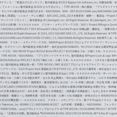
i
オケアノス／「翠星のガルガンティア」製作委員会
©2013 Nippon Ichi Software, Inc.
©鎌池和馬／冬川
イバー2」アニメーション製作委員会
©2013 ひろやまひろし・TYPE-MOON・角川書店／「プリズマ☆イ
c
ずき／キルラキル製作委員会
©橙乃ままれ・KADOKAWA／NHK・NEP
©2014 DMM.com/KADOKAWA GAMES
井儀人/双葉社・シンエイ・テレビ朝日・ADK 2001,2002,2014
©貴家悠・橘賢一／集英社・Project T
i
リズマ☆イリヤ ツヴァイ！」製作委員会
©CyberAgent, Inc. All Rights Reserved.
©CyberAgent, I
a
©2014 川原 礫／ＫＡＤＯＫＡＷＡ アスキー・メディアワークス刊／SAOⅡ Project
©Magica Quart
CINDERELLA ©PROJECT DD3
©VisualArt's/Key/Charlotte Project
©諫山創・講談社／「進撃の巨
l
DOKAWA All Rights Reserved.
© 2014, 2015 SQUARE ENIX CO., LTD. All Rights Reserved.
©TYPE
会
©2016 DMM.com POWERCHORD STUDIO / C2 / KADOKAWA All Rights Reserved.
©赤塚不二夫／
C
DOKAWA アスキー・メディアワークス刊／AWIB Project
©2016 プロジェクトラブライブ！サンシャイ
h
田麿里／キズナイーバー製作委員会
©長月達平・株式会社KADOKAWA刊／Re:ゼロから始める異世界生
／SAO MOVIE Project
©ViVid Strike PROJECT ©2016 暁なつめ・三嶋くろね／Ｋ
a
・TYPE-MOON／KADOKAWA／「プリズマ☆イリヤ ドライ!!」製作委員会
©Project Luck & Logic
©P
NOHA Reflection PROJECT
©2017 暁なつめ・三嶋くろね／ＫＡＤＯＫＡＷＡ／このすば２製作委
n
冴えない製作委員会
©東出祐一郎・TYPE-MOON / FAPC
©2017 プロジェクトラブライブ！サンシャイン!
n
クス／GGO Project illust.黒星紅白
TM ©TOHO CO., LTD.
©2014 榎宮祐・株式会社Ｋ
タダヒロ／集英社・ゆらぎ荘の幽奈さん製作委員会
©丸山くがね・ＫＡＤＯＫＡＷＡ刊／オーバーロ
e
©暁なつめ・三嶋くろね
©岩井恭平・るろお
©上栖綴人・Nitroplus
©春日部タケル・ユキヲ
©枯野瑛
グチノボル
©島田フミカネ・南房秀久・飯沼俊規
©しめさば・ぶーた
©竜ノ湖太郎・天之有
©竜ノ湖
l
LUCKY LAND COMMUNICATIONS/集英社・ジョジョの奇妙な冒険GW製作委員会
©葵せきな・狗神煌
みやま零 ©春日みかげ・みやま零・深井涼介
©賀東招二・四季童子
©賀東招二・なかじまゆか
©神坂
築地俊彦・駒都え～じ
©柳実冬貴・切符
©羊太郎・三嶋くろね
©諸星悠・甘味みきひろ
©NANOHA De
t
©2018 鴨志田 一／ＫＡＤＯＫＡＷＡ アスキー・メディアワークス／青ブタ Project イラスト／
Television, Inc.
©DMM / C2 / KADOKAWA
©2017 丸戸史明・深崎暮人・KADOKAWA ファン
INTERNATIONAL・acus/アサルトリリィプロジェクト
©TYPE-MOON / FGO6 ANIME PROJECT
©TYPE
社／「五等分の花嫁」製作委員会 ®KODANSHA
©2001-2020 CIRCUS
©VISUAL ARTS/Key
© Cygame