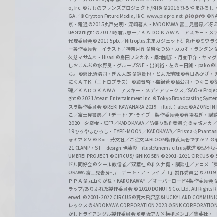
o, Inc. ©けものフレンズプロジェクト/KFPA
©2016 ひろやまひろし
GA／ ©Crypton Future Media, INC. www.piapro.net
©NA
京・電通
©2015丸戸史明・深崎暮人・KADOKAWA 富士見書房／
ue Starlight
©2017 時雨沢恵一／ＫＡＤＯＫＡＷＡ アスキー・メディアワー
代理委員会
©2011 5pb.／Nitroplus 未来ガジェット研究所
©ミウラ
ー製作委員会 イラスト／神奈月昇
©暁なつめ・カカオ・ランタン
久慈マサムネ・Hisasi
©島田フミカネ・築地俊彦・月並甲介・ヤマ
しおこんぶ
©水野良・グループSNE・出渕裕・左
©三田誠・pako
©
ち。
©恵比須清司・ぎん太郎
©鏡貴也・とよた瑣織
©春日みかげ・
にくＡＴＫ（ニトロプラス）
©細音啓・猫鍋蒼
©橘公司・つなこ
©
礫／ＫＡＤＯＫＡＷＡ アスキー・メディアワークス／SAO-A Projec
ght
© 2021 Ateam Entertainment Inc.
©Tokyo Broadcasting System 
スラ製作委員会 ©REKI KAWAHARA 2019 illust：abec
©AZONE 
こ／富士見書房／「デート･ア･ライブ」製作委員会
©春場ねぎ・講談
2020 夕蜜柑・狐印／KADOKAWA／防振り製作委員会
©赤坂アカ
19 ひろやまひろし・TYPE-MOON／KADOKAWA／Prisma☆Phant
ォギアＸＶ
© Koi・芳文社／ご注文はBLOOM製作委員会ですか？
©
21 CLAMP・ST design:伊藤彰 illust:Kinema citrus/獣道
©理不尽
UMEREI PROJECT
©CIRCUS/ ©HIKOSEN
©2001-2021 CIRCUS
© S
ドル同好会
©クール教信者／双葉社
©和久井健・講談社／アニメ「
OKAWA 富士見書房刊/「デート・ア・ライブⅡ」製作委員会
©201
ＰＰＡ ©丸山くがね・KADOKAWA刊／オーバーロード4製作委員会
©
ラップ/ありふれた製作委員会
© 2020 DONUTS Co. Ltd. All Rights R
erved.
©2001-2022 CIRCUS
©荒木飛呂彦&LUCKY LAND COMM
レックス
©KADOKAWA CORPORATION 2023
©SNK CORPORATION 
かしトライアングル製作委員会
©赤坂アカ×横槍メンゴ／集英社・