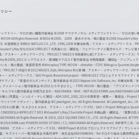
o
ポリシー
u
T
u
ィアファクトリー／ゼロの使い魔製作委員会
©2008 ヤマグチノボル･メディアファクトリー／ゼロの使
b
MOON All Rights Reserved.
©SEGA
©2005、2009 美水かがみ／角川書店
©2008 VisualArt's/Key
ED.
©窪岡俊之
©BNGI
©ATLUS CO.,LTD. 1996,2008
©鎌池和馬／アスキー・メディアワークス／PROJE
e
sualart's/Key
©なのはA's PROJECT
©真島ヒロ／講談社・フェアリーテイル製作ギルド・テレビ東
／アスキー・メディアワークス／PROJECT-INDEX II
©高橋弥七郎/アスキー・メディアワークス/
O
/Key
©2009,2011 ビックウエスト／劇場版マクロスＦ製作委員会
©西尾維新／講談社・アニプレッ
f
いいち・角川書店／東雲研究所
©Nitroplus/TYPE-MOON・ufotable・FZPC
©Magica Quartet/Anip
I／PROJECT iM@S
©2012 MAGES./5pb./Nitroplus
©川原 礫／アスキー・メディアワークス／AW Pro
f
ー・メディアワークス／SAO Project
©vividred project・MBS ©2013 プロジェクトラブライブ！
©
i
オケアノス／「翠星のガルガンティア」製作委員会
©2013 Nippon Ichi Software, Inc.
©鎌池和馬／冬川
イバー2」アニメーション製作委員会
©2013 ひろやまひろし・TYPE-MOON・角川書店／「プリズマ☆イ
c
ずき／キルラキル製作委員会
©橙乃ままれ・KADOKAWA／NHK・NEP
©2014 DMM.com/KADOKAWA GAMES
井儀人/双葉社・シンエイ・テレビ朝日・ADK 2001,2002,2014
©貴家悠・橘賢一／集英社・Project T
i
リズマ☆イリヤ ツヴァイ！」製作委員会
©CyberAgent, Inc. All Rights Reserved.
©CyberAgent, I
a
©2014 川原 礫／ＫＡＤＯＫＡＷＡ アスキー・メディアワークス刊／SAOⅡ Project
©Magica Quart
CINDERELLA ©PROJECT DD3
©VisualArt's/Key/Charlotte Project
©諫山創・講談社／「進撃の巨
l
DOKAWA All Rights Reserved.
© 2014, 2015 SQUARE ENIX CO., LTD. All Rights Reserved.
©TYPE
会
©2016 DMM.com POWERCHORD STUDIO / C2 / KADOKAWA All Rights Reserved.
©赤塚不二夫／
C
DOKAWA アスキー・メディアワークス刊／AWIB Project
©2016 プロジェクトラブライブ！サンシャイ
h
田麿里／キズナイーバー製作委員会
©長月達平・株式会社KADOKAWA刊／Re:ゼロから始める異世界生
／SAO MOVIE Project
©ViVid Strike PROJECT ©2016 暁なつめ・三嶋くろね／Ｋ