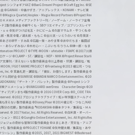
roject シンフォギアAXZ
©BanG Dream! Project
©Craft Egg Inc.
©SE
員会
©GAINAX・中島かずき／アニプレックス・KONAMI・テレビ東
!
©Magica Quartet/Aniplex・Magia Record Partners
©Project Rev
ＡＤＯＫＡＷＡ メディアファクトリー刊／ノーゲーム・ノーライフ全権
ード2製作委員会
©蝸牛くも・SBクリエイティブ／ゴブリンスレイヤ
・ｕｅ ©気がつけば毛玉・かにビーム
©久慈マサムネ・平つくね
©
太郎・焦茶
©竜ノ湖太郎・ももこ
©谷川流・いとうのいぢ
©月夜涙・
©あざの耕平・すみ兵 ©石踏一榮・みやま零
©井中だちま・飯田ぽ
一・あらいずみるい
©木村心一・こぶいち むりりん
©榊一郎・なま
tonation PROJECT
©TYPE-MOON・ufotable・FSNPC
©2017 川原
溝口ケージ
©CLAMP・ST／講談社・NEP・NHK
©Project Revue Starli
タジア文庫刊／冴えない♭な製作委員会
©川上泰樹・伏瀬・講談社／転
-MOON / FGO7 ANIME PROJECT
©Frontwing
©2013 橘公司・つな
s, Inc.
© 宮島礼吏・講談社／「彼女、お借りします」製作委員会
©
アイドル同好会
©SUNRISE ©BANDAI NAMCO Entertainment Inc.
©20
/KADOKAWA/「デート・ア・バレット」製作委員会
©Project シンフ
東映アニメーション
©VANGUARD overDress Character Design ©20
イティブ/ダンまち4製作委員会
© 2016 COVER Corp.
©D_CIDE TRA
 reserved.
©2022 プロジェクトラブライブ！虹ヶ咲学園スクールアイ
／映画も冴えない製作委員会
©Disney/Pixar
©2014 橘公司・つなこ/KAD
分の花嫁」製作委員会 ®KODANSHA
©藤本タツキ／集英社・ＭＡ
eserved.
© 2017 Yostar, Inc. All Rights Reserved.
©白米良・オーバー
メーション・BS11
©GungHo Online Entertainment, Inc. All Rights Res
/集英社・ジョジョの奇妙な冒険SO製作委員会
©はまじあき／芳文社・アニプ
ナF』製作委員会
©PROJECT YOHANE
©矢吹健太朗／集英社・あや
フリーレン」製作委員会
©2015, 2017, 2021 BIGWEST
©Bushiroad