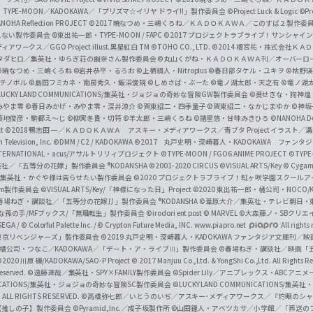
a
・TYPE-MOON／KADOKAWA／「プリズマ☆イリヤ ドライ!!」製作委員会
©Project Luck & Logic
©P
NOHA Reflection PROJECT
©2017 暁なつめ・三嶋くろね／ＫＡＤＯＫＡＷＡ／このすば２製作委
n
冴えない製作委員会
©東出祐一郎・TYPE-MOON / FAPC
©2017 プロジェクトラブライブ！サンシャイン!
n
クス／GGO Project illust.黒星紅白
TM ©TOHO CO., LTD.
©2014 榎宮祐・株式会社Ｋ
タダヒロ／集英社・ゆらぎ荘の幽奈さん製作委員会
©丸山くがね・ＫＡＤＯＫＡＷＡ刊／オーバーロ
e
©暁なつめ・三嶋くろね
©岩井恭平・るろお
©上栖綴人・Nitroplus
©春日部タケル・ユキヲ
©枯野瑛
グチノボル
©島田フミカネ・南房秀久・飯沼俊規
©しめさば・ぶーた
©竜ノ湖太郎・天之有
©竜ノ湖
l
LUCKY LAND COMMUNICATIONS/集英社・ジョジョの奇妙な冒険GW製作委員会
©葵せきな・狗神煌
みやま零 ©春日みかげ・みやま零・深井涼介
©賀東招二・四季童子
©賀東招二・なかじまゆか
©神坂
築地俊彦・駒都え～じ
©柳実冬貴・切符
©羊太郎・三嶋くろね
©諸星悠・甘味みきひろ
©NANOHA De
t
©2018 鴨志田 一／ＫＡＤＯＫＡＷＡ アスキー・メディアワークス／青ブタ Project イラスト／
Television, Inc.
©DMM / C2 / KADOKAWA
©2017 丸戸史明・深崎暮人・KADOKAWA ファン
INTERNATIONAL・acus/アサルトリリィプロジェクト
©TYPE-MOON / FGO6 ANIME PROJECT
©TYPE
社／「五等分の花嫁」製作委員会 ®KODANSHA
©2001-2020 CIRCUS
©VISUAL ARTS/Key
© Cygame
／集英社・かぐや様は告らせたい製作委員会
©2020 プロジェクトラブライブ！虹ヶ咲学園スクール
asm製作委員会
©VISUAL ARTS/Key/「神様になった日」Project
©2020 東出祐一郎・橘公司・NOCO
春場ねぎ・講談社／「五等分の花嫁∬」製作委員会 ®KODANSHA
©葦原大介／集英社・テレビ朝日・
な孫の手/MFブックス/「無職転生」製作委員会
©irodori ent post
© MARVEL
©大森藤ノ・SBクリエ
EGA / © Colorful Palette Inc. / © Crypton Future Media, INC. www.piapro.net
All rights
東京リベンジャーズ」製作委員会
©2019 丸戸史明・深崎暮人・KADOKAWA ファンタジア文庫刊
9 橘公司・つなこ／KADOKAWA／「デート・ア・ライブⅢ」製作委員会
©春場ねぎ・講談社／映画「五等
2020 川原 礫/KADOKAWA/SAO-P Project
© 2017 Manjuu Co.,Ltd. & YongShi Co.,Ltd. All Rights R
eserved.
©遠藤達哉／集英社・SPY×FAMILY製作委員会
©Spider Lily／アニプレックス・ABCアニ
UNICATIONS/集英社・ジョジョの奇妙な冒険SC製作委員会
©LUCKY LAND COMMUNICATIONS
ALL RIGHTS RESERVED.
©高橋弥七郎／いとうのいぢ／アスキー･メディアワークス／『灼眼のシャ
【推しの子】製作委員会
©Pyramid,Inc.／成子坂製作所
©山田鐘人・アベツカサ／小学館／「葬送の