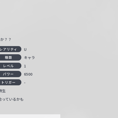
すか？？
U
レアリティ
キャラ
種類
1
レベル
6500
パワー
-
トリガー
待生
合っているかも