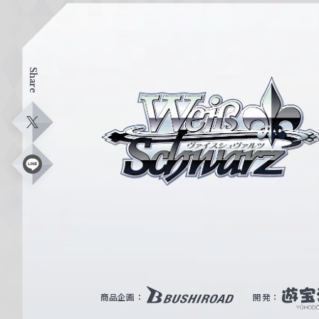
Share
ヴ
ァ
イ
X
ス
シ
L
i
ュ
n
e
ヴ
ァ
ル
ツ
｜
商品企画：
開発：
W