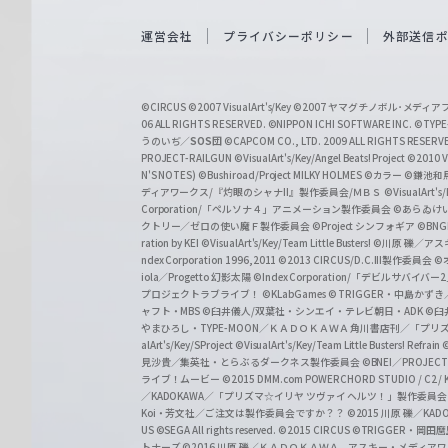
e
i
運営会社
プライバシーポリシー
外部送信
ß
S
©CIRCUS
©2007 VisualArt's/Key
©2007 ヤマグチノボル･メデ
c
06 ALL RIGHTS RESERVED.
©NIPPON ICHI SOFTWARE INC. ©TYPE-
うのいぢ／
SOS団
©CAPCOM CO., LTD. 2009 ALL RIGHTS RESERV
h
PROJECT-RAILGUN
©VisualArt's/Key/Angel Beats! Project
©2010 Vi
w
N'S NOTES)
©Bushiroad/Project MILKY HOLMES
©カラー
©鎌池和馬
ディアワークス/『灼眼のシャナII』製作委員会/ＭＢＳ
©VisualArt's
a
Corporation/「ペルソナ４」アニメーション製作委員会
©あらゐけ
クトリー／ゼロの使い魔Ｆ製作委員会
©Project シンフォギア
©BNG
r
ration by KEI
©VisualArt's/Key/Team Little Busters!
©川原 礫／アスキ
z
ndex Corporation 1996,2011
©2013 CIRCUS/D.C.III製作委員会
©
iola／Progetto 幻影太陽
©Index Corporation/「デビルサバ
プロジェクトラブライブ！
©KLabGames
© TRIGGER・中島か
ャフト・MBS
©臼井儀人/双葉社・シンエイ・テレビ朝日・ADK
©臼
やまひろし・TYPE-MOON／ＫＡＤＯＫＡＷＡ 角川書店刊／「プ
alArt's/Key/SProject
©VisualArt's/Key/Team Little Busters! Refrain
見沙貴／集英社・とらぶるダークネス製作委員会
©BNEI／PROJECT 
ライブ！ムービー
©2015 DMM.com POWERCHORD STUDIO / C2 / KA
／KADOKAWA／「プリズマ☆イリヤ ツヴァイ ヘルツ！」製作委員
Koi・芳文社／ご注文は製作委員会ですか？？
©2015 川原 礫／KA
US ©SEGA All rights reserved.
©2015 CIRCUS
©TRIGGER・岡
トナーズ
©2016 川原 礫／ＫＡＤＯＫＡＷＡ アスキー・メディアワークス刊