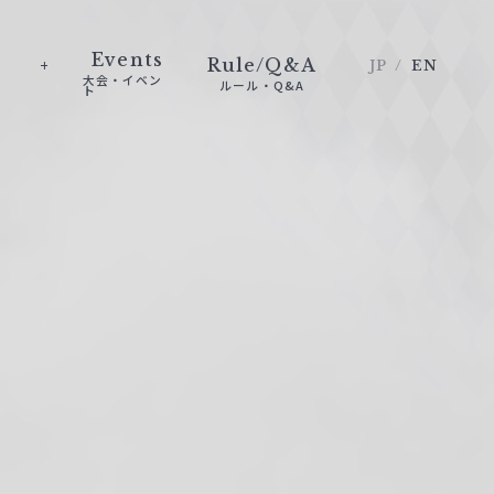
Events
Rule/Q&A
JP
EN
大会・イベン
ルール・Q&A
ト