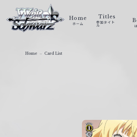
ヴ
ァ
Titles
Home
B
参加タイト
ホーム
イ
ル
ス
シ
ュ
Home
Card List
ヴ
ァ
ル
ツ
｜
W
e
i
ß
S