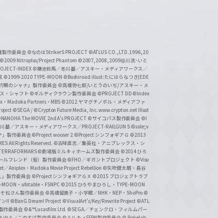
い魔製作委員会
©なのはStrikerS PROJECT
©ATLUS CO.,LTD.1996,20
©2009 Nitroplus/Project Phantom
©2007,2008,2009谷川流･いと
CT-INDEX
©鎌池和馬／冬川基／アスキー・メディアワークス／
京
©1999-2010 TYPE-MOON
©Bushiroad illust:たにはらなつき(EDE
『灼眼のシャナ』製作委員会
©高橋弥七郎/いとうのいぢ/アスキー・メ
クス・シャフト
©ギルティクラウン製作委員会
©PROJECT DD ©Index
lex・Madoka Partners・MBS
©2012 ヤマグチノボル・メディアファ
ject
©SEGA / ©Crypton Future Media, Inc. www.crypton.net Illust
NANOHA The MOVIE 2nd A's PROJECT
©サイコパス製作委員会
©I
基／アスキー・メディアワークス／PROJECT-RAILGUN S
©sole;v
リヤ」製作委員会
©Project wooser 2
©Project シンフォギアＧ
©2013
 All Rights Reserved.
©古味直志／集英社・アニプレックス・シ
ERRAFORMARS
©劇場版ミルキィホームズ製作委員会
©2014 ひろ
nc. /ガールフレンド（仮）製作委員会
©FHO／ギガントプロジェクト
©Visu
et／Aniplex・Madoka Movie Project Rebellion
©矢吹健太朗・長谷
人」製作委員会
©Project シンフォギアＧＸ
©2015 プロジェクトラブ
-MOON・ufotable・FSNPC
©2015 ひろやまひろし・TYPE-MOON
おそ松さん製作委員会
©高橋留美子・小学館／NHK・NEP・ShoPro
©
ン!!
©BanG Dream! Project
©VisualArt's/Key/Rewrite Project
©ATL
活製作委員会
©&™Lucasfilm Ltd.
©SEGA／チェンクロ・フィルムパー
ＡＤＯＫＡＷＡ／このすば製作委員会
©ミルキィFFPN製作委員会
© Pokelab