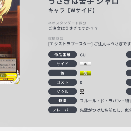
うさぎは苦手 シャロ
キャラ【Wサイド】
ネオスタンダード区分
ご注文はうさぎですか？？
収録商品
[エクストラブースター] ご注文はうさぎで
GU
作品番号
サイド
色
0
コスト
ソウル
フルール・ド・ラパン・特
特徴
先輩がつけた名前だし、似
フレーバー