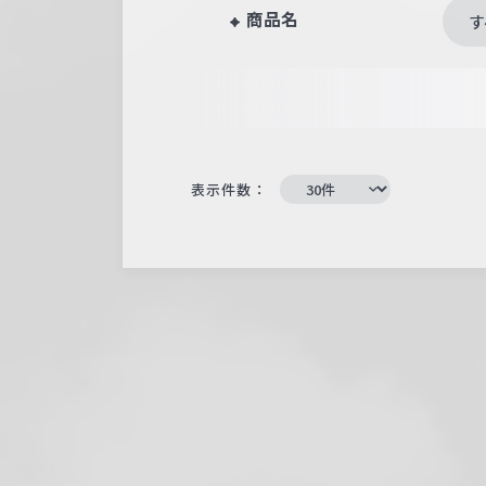
商品名
す
表示件数：