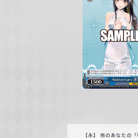
c
h
w
a
r
z
【永】 他のあなたの「