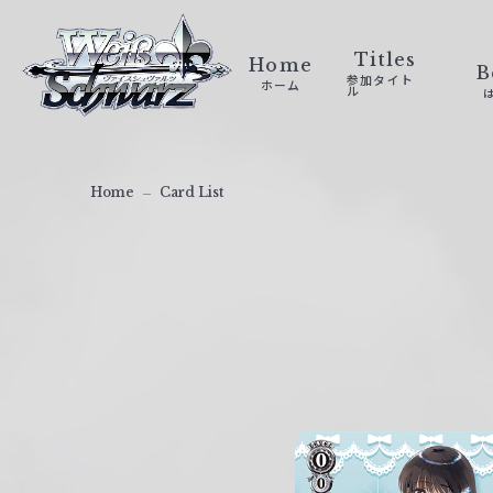
ヴ
ァ
Titles
Home
B
参加タイト
ホーム
イ
ル
ス
シ
ュ
Home
Card List
ヴ
ァ
ル
ツ
｜
W
e
i
ß
S