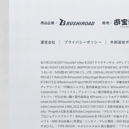
ル
ツ
｜
商品企画：
開発：
W
e
i
運営会社
プライバシーポリシー
外部送信
ß
S
©CIRCUS
©2007 VisualArt's/Key
©2007 ヤマグチノボル･メデ
c
06 ALL RIGHTS RESERVED.
©NIPPON ICHI SOFTWARE INC. ©TYPE-
うのいぢ／
SOS団
©CAPCOM CO., LTD. 2009 ALL RIGHTS RESERV
h
PROJECT-RAILGUN
©VisualArt's/Key/Angel Beats! Project
©2010 Vi
w
N'S NOTES)
©Bushiroad/Project MILKY HOLMES
©カラー
©鎌池和馬
ディアワークス/『灼眼のシャナII』製作委員会/ＭＢＳ
©VisualArt's
a
Corporation/「ペルソナ４」アニメーション製作委員会
©あらゐけ
クトリー／ゼロの使い魔Ｆ製作委員会
©Project シンフォギア
©BNG
r
ration by KEI
©VisualArt's/Key/Team Little Busters!
©川原 礫／アスキ
z
ndex Corporation 1996,2011
©2013 CIRCUS/D.C.III製作委員会
©
iola／Progetto 幻影太陽
©Index Corporation/「デビルサバ
プロジェクトラブライブ！
©KLabGames
© TRIGGER・中島か
ャフト・MBS
©臼井儀人/双葉社・シンエイ・テレビ朝日・ADK
©臼
やまひろし・TYPE-MOON／ＫＡＤＯＫＡＷＡ 角川書店刊／「プ