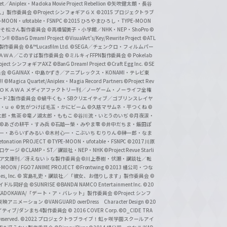
et／Aniplex・Madoka Movie Project Rebellion
©矢吹健太朗・長谷
人」製作委員会
©Project シンフォギアＧＸ
©2015 プロジェクトラブ
-MOON・ufotable・FSNPC
©2015 ひろやまひろし・TYPE-MOON
おそ松さん製作委員会
©高橋留美子・小学館／NHK・NEP・ShoPro
©
ン!!
©BanG Dream! Project
©VisualArt's/Key/Rewrite Project
©ATL
活製作委員会
©&™Lucasfilm Ltd.
©SEGA／チェンクロ・フィルムパー
ＡＤＯＫＡＷＡ／このすば製作委員会
©ミルキィFFPN製作委員会
© Pokelab
roject シンフォギアAXZ
©BanG Dream! Project
©Craft Egg Inc.
©SE
員会
©GAINAX・中島かずき／アニプレックス・KONAMI・テレビ東
!
©Magica Quartet/Aniplex・Magia Record Partners
©Project Rev
ＡＤＯＫＡＷＡ メディアファクトリー刊／ノーゲーム・ノーライフ全権
ード2製作委員会
©蝸牛くも・SBクリエイティブ／ゴブリンスレイヤ
・ｕｅ ©気がつけば毛玉・かにビーム
©久慈マサムネ・平つくね
©
太郎・焦茶
©竜ノ湖太郎・ももこ
©谷川流・いとうのいぢ
©月夜涙・
©あざの耕平・すみ兵 ©石踏一榮・みやま零
©井中だちま・飯田ぽ
一・あらいずみるい
©木村心一・こぶいち むりりん
©榊一郎・なま
tonation PROJECT
©TYPE-MOON・ufotable・FSNPC
©2017 川原
溝口ケージ
©CLAMP・ST／講談社・NEP・NHK
©Project Revue Starli
タジア文庫刊／冴えない♭な製作委員会
©川上泰樹・伏瀬・講談社／転
-MOON / FGO7 ANIME PROJECT
©Frontwing
©2013 橘公司・つな
s, Inc.
© 宮島礼吏・講談社／「彼女、お借りします」製作委員会
©
アイドル同好会
©SUNRISE ©BANDAI NAMCO Entertainment Inc.
©20
/KADOKAWA/「デート・ア・バレット」製作委員会
©Project シンフ
東映アニメーション
©VANGUARD overDress Character Design ©20
イティブ/ダンまち4製作委員会
© 2016 COVER Corp.
©D_CIDE TRA
 reserved.
©2022 プロジェクトラブライブ！虹ヶ咲学園スクールアイ