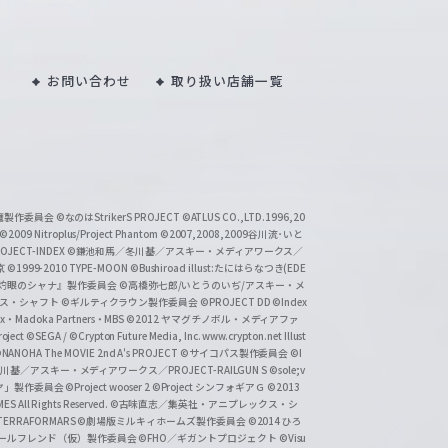
お問い合わせ
取り扱い店舗一覧
い魔製作委員会
©なのはStrikerS PROJECT
©ATLUS CO.,LTD.1996,20
©2009 Nitroplus/Project Phantom
©2007,2008,2009谷川流･いと
CT-INDEX
©鎌池和馬／冬川基／アスキー・メディアワークス／
京
©1999-2010 TYPE-MOON
©Bushiroad illust:たにはらなつき(EDE
『灼眼のシャナ』製作委員会
©高橋弥七郎/いとうのいぢ/アスキー・メ
クス・シャフト
©ギルティクラウン製作委員会
©PROJECT DD ©Index
lex・Madoka Partners・MBS
©2012 ヤマグチノボル・メディアファ
ject
©SEGA / ©Crypton Future Media, Inc. www.crypton.net Illust
NANOHA The MOVIE 2nd A's PROJECT
©サイコパス製作委員会
©I
基／アスキー・メディアワークス／PROJECT-RAILGUN S
©sole;v
リヤ」製作委員会
©Project wooser 2
©Project シンフォギアＧ
©2013
 All Rights Reserved.
©古味直志／集英社・アニプレックス・シ
ERRAFORMARS
©劇場版ミルキィホームズ製作委員会
©2014 ひろ
nc. /ガールフレンド（仮）製作委員会
©FHO／ギガントプロジェクト
©Visu