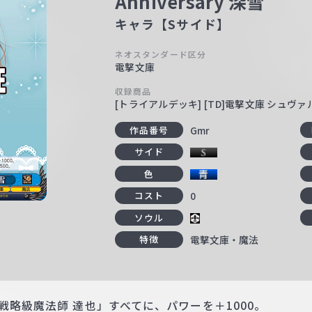
Anniversary 深雪
キャラ【Sサイド】
ネオスタンダード区分
電撃文庫
収録商品
[トライアルデッキ] [TD]電撃文庫 シュヴ
Gmr
作品番号
サイド
色
0
コスト
ソウル
電撃文庫・魔法
特徴
戦略級魔法師 達也」すべてに、パワーを＋1000。