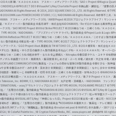
a
©2014 川原 礫／ＫＡＤＯＫＡＷＡ アスキー・メディアワークス刊／SAOⅡ Project
©Magica Quart
CINDERELLA ©PROJECT DD3
©VisualArt's/Key/Charlotte Project
©諫山創・講談社／「進撃の巨
l
DOKAWA All Rights Reserved.
© 2014, 2015 SQUARE ENIX CO., LTD. All Rights Reserved.
©TYPE
会
©2016 DMM.com POWERCHORD STUDIO / C2 / KADOKAWA All Rights Reserved.
©赤塚不二夫／
C
DOKAWA アスキー・メディアワークス刊／AWIB Project
©2016 プロジェクトラブライブ！サンシャイ
h
田麿里／キズナイーバー製作委員会
©長月達平・株式会社KADOKAWA刊／Re:ゼロから始める異世界生
／SAO MOVIE Project
©ViVid Strike PROJECT ©2016 暁なつめ・三嶋くろね／Ｋ
a
・TYPE-MOON／KADOKAWA／「プリズマ☆イリヤ ドライ!!」製作委員会
©Project Luck & Logic
©P
NOHA Reflection PROJECT
©2017 暁なつめ・三嶋くろね／ＫＡＤＯＫＡＷＡ／このすば２製作委
n
冴えない製作委員会
©東出祐一郎・TYPE-MOON / FAPC
©2017 プロジェクトラブライブ！サンシャイン!
n
クス／GGO Project illust.黒星紅白
TM ©TOHO CO., LTD.
©2014 榎宮祐・株式会社Ｋ
タダヒロ／集英社・ゆらぎ荘の幽奈さん製作委員会
©丸山くがね・ＫＡＤＯＫＡＷＡ刊／オーバーロ
e
©暁なつめ・三嶋くろね
©岩井恭平・るろお
©上栖綴人・Nitroplus
©春日部タケル・ユキヲ
©枯野瑛
グチノボル
©島田フミカネ・南房秀久・飯沼俊規
©しめさば・ぶーた
©竜ノ湖太郎・天之有
©竜ノ湖
l
LUCKY LAND COMMUNICATIONS/集英社・ジョジョの奇妙な冒険GW製作委員会
©葵せきな・狗神煌
みやま零 ©春日みかげ・みやま零・深井涼介
©賀東招二・四季童子
©賀東招二・なかじまゆか
©神坂
築地俊彦・駒都え～じ
©柳実冬貴・切符
©羊太郎・三嶋くろね
©諸星悠・甘味みきひろ
©NANOHA De
t
©2018 鴨志田 一／ＫＡＤＯＫＡＷＡ アスキー・メディアワークス／青ブタ Project イラスト／
Television, Inc.
©DMM / C2 / KADOKAWA
©2017 丸戸史明・深崎暮人・KADOKAWA ファン
INTERNATIONAL・acus/アサルトリリィプロジェクト
©TYPE-MOON / FGO6 ANIME PROJECT
©TYPE
社／「五等分の花嫁」製作委員会 ®KODANSHA
©2001-2020 CIRCUS
©VISUAL ARTS/Key
© Cygame
／集英社・かぐや様は告らせたい製作委員会
©2020 プロジェクトラブライブ！虹ヶ咲学園スクール
asm製作委員会
©VISUAL ARTS/Key/「神様になった日」Project
©2020 東出祐一郎・橘公司・NOCO
春場ねぎ・講談社／「五等分の花嫁∬」製作委員会 ®KODANSHA
©葦原大介／集英社・テレビ朝日・
な孫の手/MFブックス/「無職転生」製作委員会
©irodori ent post
© MARVEL
©大森藤ノ・SBクリエ
EGA / © Colorful Palette Inc. / © Crypton Future Media, INC. www.piapro.net
All rights