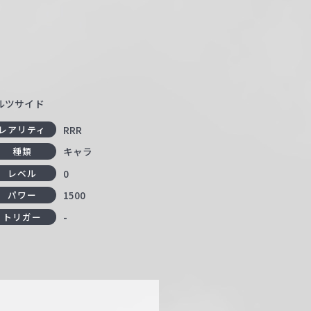
ァルツサイド
RRR
レアリティ
キャラ
種類
0
レベル
1500
パワー
-
トリガー