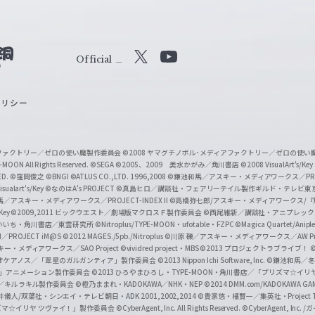
Official
X
Y
o
ポリシー
u
T
u
ィアファクトリー／ゼロの使い魔製作委員会
©2008 ヤマグチノボル･メディアファクトリー／ゼロの使
b
MOON All Rights Reserved.
©SEGA
©2005、2009 美水かがみ／角川書店
©2008 VisualArt's/Key
ED.
©窪岡俊之
©BNGI
©ATLUS CO.,LTD. 1996,2008
©鎌池和馬／アスキー・メディアワークス／PROJE
e
sualart's/Key
©なのはA's PROJECT
©真島ヒロ／講談社・フェアリーテイル製作ギルド・テレビ東
／アスキー・メディアワークス／PROJECT-INDEX II
©高橋弥七郎/アスキー・メディアワークス/
O
/Key
©2009,2011 ビックウエスト／劇場版マクロスＦ製作委員会
©西尾維新／講談社・アニプレッ
f
いいち・角川書店／東雲研究所
©Nitroplus/TYPE-MOON・ufotable・FZPC
©Magica Quartet/Anip
I／PROJECT iM@S
©2012 MAGES./5pb./Nitroplus
©川原 礫／アスキー・メディアワークス／AW Pro
f
ー・メディアワークス／SAO Project
©vividred project・MBS ©2013 プロジェクトラブライブ！
©
i
オケアノス／「翠星のガルガンティア」製作委員会
©2013 Nippon Ichi Software, Inc.
©鎌池和馬／冬川
イバー2」アニメーション製作委員会
©2013 ひろやまひろし・TYPE-MOON・角川書店／「プリズマ☆イ
c
ずき／キルラキル製作委員会
©橙乃ままれ・KADOKAWA／NHK・NEP
©2014 DMM.com/KADOKAWA GAMES
井儀人/双葉社・シンエイ・テレビ朝日・ADK 2001,2002,2014
©貴家悠・橘賢一／集英社・Project T
i
リズマ☆イリヤ ツヴァイ！」製作委員会
©CyberAgent, Inc. All Rights Reserved.
©CyberAgent, I