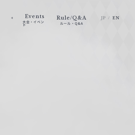
Events
Rule/Q&A
JP
EN
大会・イベン
ルール・Q&A
ト