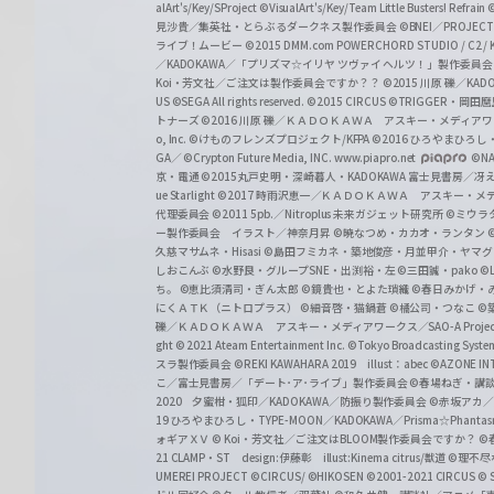
alArt's/Key/SProject
©VisualArt's/Key/Team Little Busters! Refrain
見沙貴／集英社・とらぶるダークネス製作委員会
©BNEI／PROJECT 
ライブ！ムービー
©2015 DMM.com POWERCHORD STUDIO / C2 / KA
／KADOKAWA／「プリズマ☆イリヤ ツヴァイ ヘルツ！」製作委員
Koi・芳文社／ご注文は製作委員会ですか？？
©2015 川原 礫／KA
US ©SEGA All rights reserved.
©2015 CIRCUS
©TRIGGER・岡
トナーズ
©2016 川原 礫／ＫＡＤＯＫＡＷＡ アスキー・メディアワークス刊
o, Inc. ©けものフレンズプロジェクト/KFPA
©2016 ひろやまひろし
GA／ ©Crypton Future Media, INC. www.piapro.net
©NA
京・電通
©2015丸戸史明・深崎暮人・KADOKAWA 富士見書房／
ue Starlight
©2017 時雨沢恵一／ＫＡＤＯＫＡＷＡ アスキー・メディアワー
代理委員会
©2011 5pb.／Nitroplus 未来ガジェット研究所
©ミウラ
ー製作委員会 イラスト／神奈月昇
©暁なつめ・カカオ・ランタン
久慈マサムネ・Hisasi
©島田フミカネ・築地俊彦・月並甲介・ヤマ
しおこんぶ
©水野良・グループSNE・出渕裕・左
©三田誠・pako
©
ち。
©恵比須清司・ぎん太郎
©鏡貴也・とよた瑣織
©春日みかげ・
にくＡＴＫ（ニトロプラス）
©細音啓・猫鍋蒼
©橘公司・つなこ
©
礫／ＫＡＤＯＫＡＷＡ アスキー・メディアワークス／SAO-A Projec
ght
© 2021 Ateam Entertainment Inc.
©Tokyo Broadcasting System 
スラ製作委員会 ©REKI KAWAHARA 2019 illust：abec
©AZONE 
こ／富士見書房／「デート･ア･ライブ」製作委員会
©春場ねぎ・講談
2020 夕蜜柑・狐印／KADOKAWA／防振り製作委員会
©赤坂アカ
19 ひろやまひろし・TYPE-MOON／KADOKAWA／Prisma☆Phant
ォギアＸＶ
© Koi・芳文社／ご注文はBLOOM製作委員会ですか？
©
21 CLAMP・ST design:伊藤彰 illust:Kinema citrus/獣道
©理不尽
UMEREI PROJECT
©CIRCUS/ ©HIKOSEN
©2001-2021 CIRCUS
© S