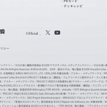
PRカード
デッキレシピ
Official
X
Y
o
ポリシー
u
T
u
ィアファクトリー／ゼロの使い魔製作委員会
©2008 ヤマグチノボル･メディアファクトリー／ゼロの使
b
MOON All Rights Reserved.
©SEGA
©2005、2009 美水かがみ／角川書店
©2008 VisualArt's/Key
ED.
©窪岡俊之
©BNGI
©ATLUS CO.,LTD. 1996,2008
©鎌池和馬／アスキー・メディアワークス／PROJE
e
sualart's/Key
©なのはA's PROJECT
©真島ヒロ／講談社・フェアリーテイル製作ギルド・テレビ東
／アスキー・メディアワークス／PROJECT-INDEX II
©高橋弥七郎/アスキー・メディアワークス/
O
/Key
©2009,2011 ビックウエスト／劇場版マクロスＦ製作委員会
©西尾維新／講談社・アニプレッ
f
いいち・角川書店／東雲研究所
©Nitroplus/TYPE-MOON・ufotable・FZPC
©Magica Quartet/Anip
I／PROJECT iM@S
©2012 MAGES./5pb./Nitroplus
©川原 礫／アスキー・メディアワークス／AW Pro
f
ー・メディアワークス／SAO Project
©vividred project・MBS ©2013 プロジェクトラブライブ！
©
i
オケアノス／「翠星のガルガンティア」製作委員会
©2013 Nippon Ichi Software, Inc.
©鎌池和馬／冬川
イバー2」アニメーション製作委員会
©2013 ひろやまひろし・TYPE-MOON・角川書店／「プリズマ☆イ