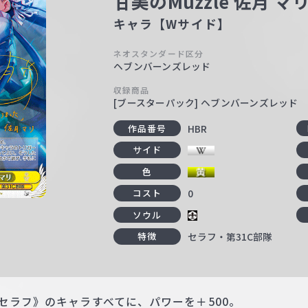
甘美のMuzzle 佐月 マ
キャラ【Wサイド】
ネオスタンダード区分
ヘブンバーンズレッド
収録商品
[ブースターパック] ヘブンバーンズレッド
HBR
作品番号
サイド
色
0
コスト
ソウル
セラフ・第31C部隊
特徴
セラフ》のキャラすべてに、パワーを＋500。