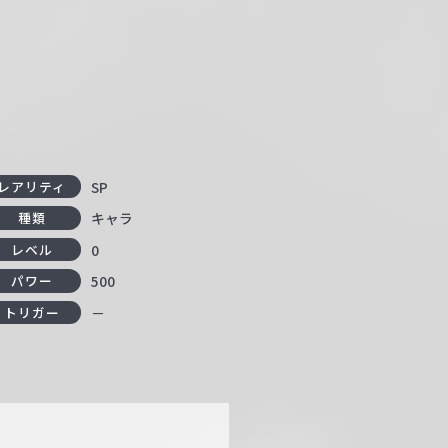
リ
SP
レアリティ
キャラ
種類
0
レベル
500
パワー
－
トリガー