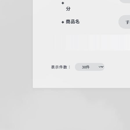
分
商品名
す
表示件数：