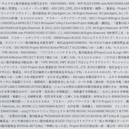
c
ずき／キルラキル製作委員会
©橙乃ままれ・KADOKAWA／NHK・NEP
©2014 DMM.com/KADOKAWA GAMES
井儀人/双葉社・シンエイ・テレビ朝日・ADK 2001,2002,2014
©貴家悠・橘賢一／集英社・Project T
i
リズマ☆イリヤ ツヴァイ！」製作委員会
©CyberAgent, Inc. All Rights Reserved.
©CyberAgent, I
a
©2014 川原 礫／ＫＡＤＯＫＡＷＡ アスキー・メディアワークス刊／SAOⅡ Project
©Magica Quart
CINDERELLA ©PROJECT DD3
©VisualArt's/Key/Charlotte Project
©諫山創・講談社／「進撃の巨
l
DOKAWA All Rights Reserved.
© 2014, 2015 SQUARE ENIX CO., LTD. All Rights Reserved.
©TYPE
会
©2016 DMM.com POWERCHORD STUDIO / C2 / KADOKAWA All Rights Reserved.
©赤塚不二夫／
C
DOKAWA アスキー・メディアワークス刊／AWIB Project
©2016 プロジェクトラブライブ！サンシャイ
h
田麿里／キズナイーバー製作委員会
©長月達平・株式会社KADOKAWA刊／Re:ゼロから始める異世界生
／SAO MOVIE Project
©ViVid Strike PROJECT ©2016 暁なつめ・三嶋くろね／Ｋ
a
・TYPE-MOON／KADOKAWA／「プリズマ☆イリヤ ドライ!!」製作委員会
©Project Luck & Logic
©P
NOHA Reflection PROJECT
©2017 暁なつめ・三嶋くろね／ＫＡＤＯＫＡＷＡ／このすば２製作委
n
冴えない製作委員会
©東出祐一郎・TYPE-MOON / FAPC
©2017 プロジェクトラブライブ！サンシャイン!
n
クス／GGO Project illust.黒星紅白
TM ©TOHO CO., LTD.
©2014 榎宮祐・株式会社Ｋ
タダヒロ／集英社・ゆらぎ荘の幽奈さん製作委員会
©丸山くがね・ＫＡＤＯＫＡＷＡ刊／オーバーロ
e
©暁なつめ・三嶋くろね
©岩井恭平・るろお
©上栖綴人・Nitroplus
©春日部タケル・ユキヲ
©枯野瑛
グチノボル
©島田フミカネ・南房秀久・飯沼俊規
©しめさば・ぶーた
©竜ノ湖太郎・天之有
©竜ノ湖
l
LUCKY LAND COMMUNICATIONS/集英社・ジョジョの奇妙な冒険GW製作委員会
©葵せきな・狗神煌
みやま零 ©春日みかげ・みやま零・深井涼介
©賀東招二・四季童子
©賀東招二・なかじまゆか
©神坂
築地俊彦・駒都え～じ
©柳実冬貴・切符
©羊太郎・三嶋くろね
©諸星悠・甘味みきひろ
©NANOHA De
t
©2018 鴨志田 一／ＫＡＤＯＫＡＷＡ アスキー・メディアワークス／青ブタ Project イラスト／
Television, Inc.
©DMM / C2 / KADOKAWA
©2017 丸戸史明・深崎暮人・KADOKAWA ファン
INTERNATIONAL・acus/アサルトリリィプロジェクト
©TYPE-MOON / FGO6 ANIME PROJECT
©TYPE
社／「五等分の花嫁」製作委員会 ®KODANSHA
©2001-2020 CIRCUS
©VISUAL ARTS/Key
© Cygame
／集英社・かぐや様は告らせたい製作委員会
©2020 プロジェクトラブライブ！虹ヶ咲学園スクール
asm製作委員会
©VISUAL ARTS/Key/「神様になった日」Project
©2020 東出祐一郎・橘公司・NOCO