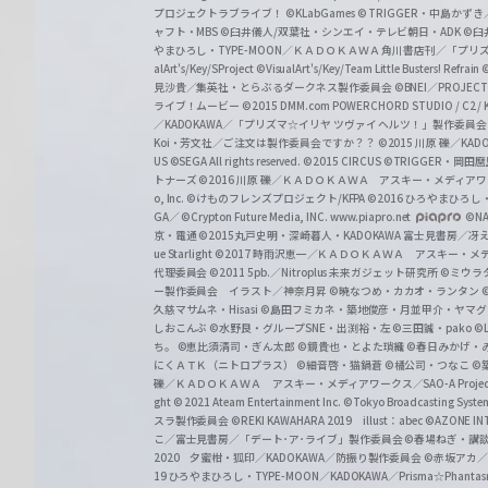
プロジェクトラブライブ！
©KLabGames
© TRIGGER・中島か
ャフト・MBS
©臼井儀人/双葉社・シンエイ・テレビ朝日・ADK
©臼
やまひろし・TYPE-MOON／ＫＡＤＯＫＡＷＡ 角川書店刊／「プ
alArt's/Key/SProject
©VisualArt's/Key/Team Little Busters! Refrain
見沙貴／集英社・とらぶるダークネス製作委員会
©BNEI／PROJECT 
ライブ！ムービー
©2015 DMM.com POWERCHORD STUDIO / C2 / KA
／KADOKAWA／「プリズマ☆イリヤ ツヴァイ ヘルツ！」製作委員
Koi・芳文社／ご注文は製作委員会ですか？？
©2015 川原 礫／KA
US ©SEGA All rights reserved.
©2015 CIRCUS
©TRIGGER・岡
トナーズ
©2016 川原 礫／ＫＡＤＯＫＡＷＡ アスキー・メディアワークス刊
o, Inc. ©けものフレンズプロジェクト/KFPA
©2016 ひろやまひろし
GA／ ©Crypton Future Media, INC. www.piapro.net
©NA
京・電通
©2015丸戸史明・深崎暮人・KADOKAWA 富士見書房／
ue Starlight
©2017 時雨沢恵一／ＫＡＤＯＫＡＷＡ アスキー・メディアワー
代理委員会
©2011 5pb.／Nitroplus 未来ガジェット研究所
©ミウラ
ー製作委員会 イラスト／神奈月昇
©暁なつめ・カカオ・ランタン
久慈マサムネ・Hisasi
©島田フミカネ・築地俊彦・月並甲介・ヤマ
しおこんぶ
©水野良・グループSNE・出渕裕・左
©三田誠・pako
©
ち。
©恵比須清司・ぎん太郎
©鏡貴也・とよた瑣織
©春日みかげ・
にくＡＴＫ（ニトロプラス）
©細音啓・猫鍋蒼
©橘公司・つなこ
©
礫／ＫＡＤＯＫＡＷＡ アスキー・メディアワークス／SAO-A Projec
ght
© 2021 Ateam Entertainment Inc.
©Tokyo Broadcasting System 
スラ製作委員会 ©REKI KAWAHARA 2019 illust：abec
©AZONE 
こ／富士見書房／「デート･ア･ライブ」製作委員会
©春場ねぎ・講談
2020 夕蜜柑・狐印／KADOKAWA／防振り製作委員会
©赤坂アカ
19 ひろやまひろし・TYPE-MOON／KADOKAWA／Prisma☆Phant