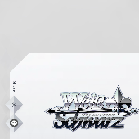
Share
ヴ
ァ
イ
X
ス
シ
L
i
ュ
n