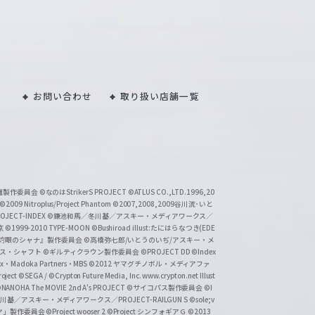
お問い合わせ
取り扱い店舗一覧
い魔製作委員会
©なのはStrikerS PROJECT
©ATLUS CO.,LTD.1996,20
©2009 Nitroplus/Project Phantom
©2007,2008,2009谷川流･いと
CT-INDEX
©鎌池和馬／冬川基／アスキー・メディアワークス／
京
©1999-2010 TYPE-MOON
©Bushiroad illust:たにはらなつき(EDE
『灼眼のシャナ』製作委員会
©高橋弥七郎/いとうのいぢ/アスキー・メ
クス・シャフト
©ギルティクラウン製作委員会
©PROJECT DD ©Index
lex・Madoka Partners・MBS
©2012 ヤマグチノボル・メディアファ
ject
©SEGA / ©Crypton Future Media, Inc. www.crypton.net Illust
NANOHA The MOVIE 2nd A's PROJECT
©サイコパス製作委員会
©I
基／アスキー・メディアワークス／PROJECT-RAILGUN S
©sole;v
リヤ」製作委員会
©Project wooser 2
©Project シンフォギアＧ
©2013