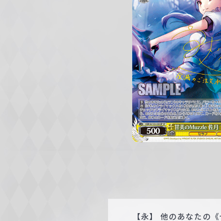
c
h
w
a
r
z
【永】 他のあなたの《