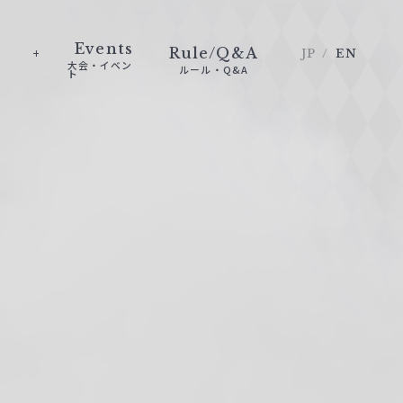
Events
Rule/Q&A
JP
EN
大会・イベン
ルール・Q&A
ト