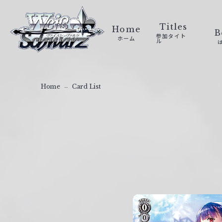
ヴ
ァ
Titles
Home
B
参加タイト
ホーム
イ
ル
ス
シ
ュ
Home
Card List
ヴ
ァ
ル
ツ
｜
W
e
i
ß
S