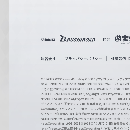
e
ヴ
ァ
ル
ツ
｜
商品企画：
開発：
W
e
i
運営会社
プライバシーポリシー
外部送信
ß
S
©CIRCUS
©2007 VisualArt's/Key
©2007 ヤマグチノボル･メデ
c
06 ALL RIGHTS RESERVED.
©NIPPON ICHI SOFTWARE INC. ©TYPE-
うのいぢ／
SOS団
©CAPCOM CO., LTD. 2009 ALL RIGHTS RESERV
h
PROJECT-RAILGUN
©VisualArt's/Key/Angel Beats! Project
©2010 Vi
w
N'S NOTES)
©Bushiroad/Project MILKY HOLMES
©カラー
©鎌池和馬
ディアワークス/『灼眼のシャナII』製作委員会/ＭＢＳ
©VisualArt's
a
Corporation/「ペルソナ４」アニメーション製作委員会
©あらゐけ
クトリー／ゼロの使い魔Ｆ製作委員会
©Project シンフォギア
©BNG
r
ration by KEI
©VisualArt's/Key/Team Little Busters!
©川原 礫／アスキ
z
ndex Corporation 1996,2011
©2013 CIRCUS/D.C.III製作委員会
©
iola／Progetto 幻影太陽
©Index Corporation/「デビルサバ