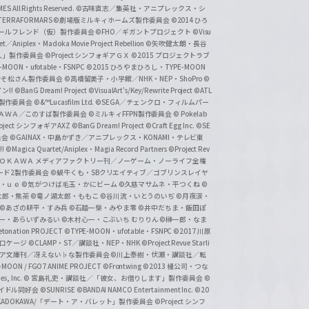
 All Rights Reserved.
©古味直志／集英社・アニプレックス・シ
ERRAFORMARS
©劇場版ミルキィホームズ製作委員会
©2014 ひろ
nc. /ガールフレンド（仮）製作委員会
©FHO／ギガントプロジェクト
©Visu
et／Aniplex・Madoka Movie Project Rebellion
©矢吹健太朗・長谷
人」製作委員会
©Project シンフォギアＧＸ
©2015 プロジェクトラブ
-MOON・ufotable・FSNPC
©2015 ひろやまひろし・TYPE-MOON
おそ松さん製作委員会
©高橋留美子・小学館／NHK・NEP・ShoPro
©
ン!!
©BanG Dream! Project
©VisualArt's/Key/Rewrite Project
©ATL
活製作委員会
©&™Lucasfilm Ltd.
©SEGA／チェンクロ・フィルムパー
ＡＤＯＫＡＷＡ／このすば製作委員会
©ミルキィFFPN製作委員会
© Pokelab
roject シンフォギアAXZ
©BanG Dream! Project
©Craft Egg Inc.
©SE
員会
©GAINAX・中島かずき／アニプレックス・KONAMI・テレビ東
!
©Magica Quartet/Aniplex・Magia Record Partners
©Project Rev
ＡＤＯＫＡＷＡ メディアファクトリー刊／ノーゲーム・ノーライフ全権
ード2製作委員会
©蝸牛くも・SBクリエイティブ／ゴブリンスレイヤ
・ｕｅ ©気がつけば毛玉・かにビーム
©久慈マサムネ・平つくね
©
太郎・焦茶
©竜ノ湖太郎・ももこ
©谷川流・いとうのいぢ
©月夜涙・
©あざの耕平・すみ兵 ©石踏一榮・みやま零
©井中だちま・飯田ぽ
一・あらいずみるい
©木村心一・こぶいち むりりん
©榊一郎・なま
tonation PROJECT
©TYPE-MOON・ufotable・FSNPC
©2017 川原
溝口ケージ
©CLAMP・ST／講談社・NEP・NHK
©Project Revue Starli
タジア文庫刊／冴えない♭な製作委員会
©川上泰樹・伏瀬・講談社／転
-MOON / FGO7 ANIME PROJECT
©Frontwing
©2013 橘公司・つな
s, Inc.
© 宮島礼吏・講談社／「彼女、お借りします」製作委員会
©
アイドル同好会
©SUNRISE ©BANDAI NAMCO Entertainment Inc.
©20
/KADOKAWA/「デート・ア・バレット」製作委員会
©Project シンフ