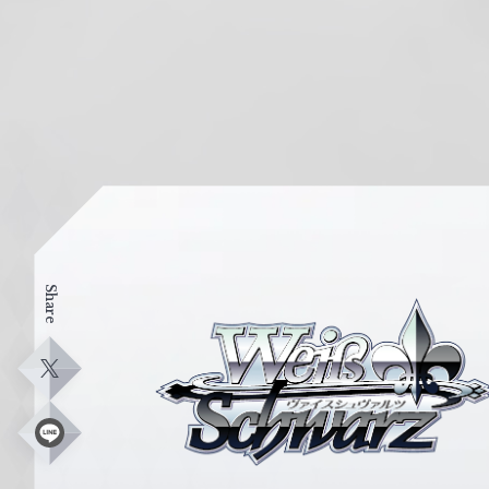
Share
ヴ
ァ
イ
X
ス
シ
L
i
ュ
n