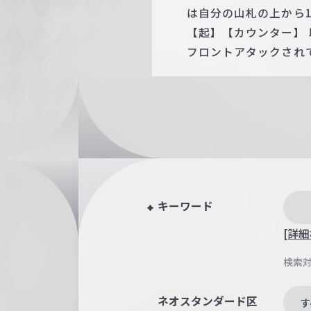
は自分の山札の上から
【起】【カウンター】 助
フロントアタックされて
キーワード
[詳細
検索
ネオスタンダード区
す