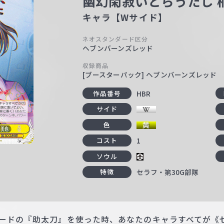
幽幻閑寂いとらうたし 
キャラ【Wサイド】
ネオスタンダード区分
ヘブンバーンズレッド
収録商品
[ブースターパック] ヘブンバーンズレッド
HBR
作品番号
サイド
色
1
コスト
ソウル
セラフ・第30G部隊
特徴
カードの『助太刀』を使った時、あなたのキャラすべてが《