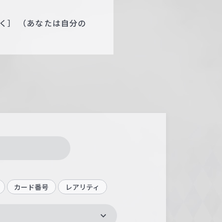
置く］ （あなたは自分の
）
カード番号
レアリティ