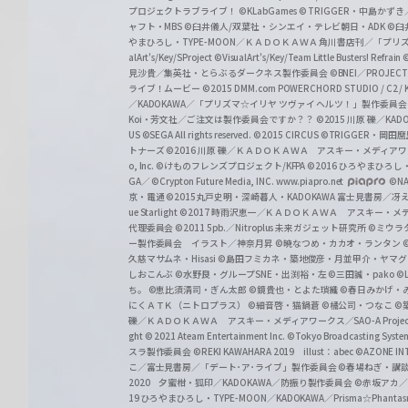
プロジェクトラブライブ！
©KLabGames
© TRIGGER・中島か
ャフト・MBS
©臼井儀人/双葉社・シンエイ・テレビ朝日・ADK
©臼
やまひろし・TYPE-MOON／ＫＡＤＯＫＡＷＡ 角川書店刊／「プ
alArt's/Key/SProject
©VisualArt's/Key/Team Little Busters! Refrain
見沙貴／集英社・とらぶるダークネス製作委員会
©BNEI／PROJECT 
ライブ！ムービー
©2015 DMM.com POWERCHORD STUDIO / C2 / KA
／KADOKAWA／「プリズマ☆イリヤ ツヴァイ ヘルツ！」製作委員
Koi・芳文社／ご注文は製作委員会ですか？？
©2015 川原 礫／KA
US ©SEGA All rights reserved.
©2015 CIRCUS
©TRIGGER・岡
トナーズ
©2016 川原 礫／ＫＡＤＯＫＡＷＡ アスキー・メディアワークス刊
o, Inc. ©けものフレンズプロジェクト/KFPA
©2016 ひろやまひろし
GA／ ©Crypton Future Media, INC. www.piapro.net
©NA
京・電通
©2015丸戸史明・深崎暮人・KADOKAWA 富士見書房／
ue Starlight
©2017 時雨沢恵一／ＫＡＤＯＫＡＷＡ アスキー・メディアワー
代理委員会
©2011 5pb.／Nitroplus 未来ガジェット研究所
©ミウラ
ー製作委員会 イラスト／神奈月昇
©暁なつめ・カカオ・ランタン
久慈マサムネ・Hisasi
©島田フミカネ・築地俊彦・月並甲介・ヤマ
しおこんぶ
©水野良・グループSNE・出渕裕・左
©三田誠・pako
©
ち。
©恵比須清司・ぎん太郎
©鏡貴也・とよた瑣織
©春日みかげ・
にくＡＴＫ（ニトロプラス）
©細音啓・猫鍋蒼
©橘公司・つなこ
©
礫／ＫＡＤＯＫＡＷＡ アスキー・メディアワークス／SAO-A Projec
ght
© 2021 Ateam Entertainment Inc.
©Tokyo Broadcasting System 
スラ製作委員会 ©REKI KAWAHARA 2019 illust：abec
©AZONE 
こ／富士見書房／「デート･ア･ライブ」製作委員会
©春場ねぎ・講談
2020 夕蜜柑・狐印／KADOKAWA／防振り製作委員会
©赤坂アカ
19 ひろやまひろし・TYPE-MOON／KADOKAWA／Prisma☆Phant