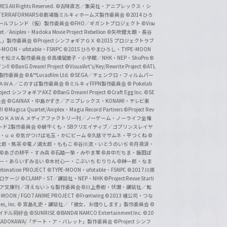
 All Rights Reserved.
©古味直志／集英社・アニプレックス・シ
ERRAFORMARS
©劇場版ミルキィホームズ製作委員会
©2014 ひろ
nc. /ガールフレンド（仮）製作委員会
©FHO／ギガントプロジェクト
©Visu
et／Aniplex・Madoka Movie Project Rebellion
©矢吹健太朗・長谷
人」製作委員会
©Project シンフォギアＧＸ
©2015 プロジェクトラブ
-MOON・ufotable・FSNPC
©2015 ひろやまひろし・TYPE-MOON
おそ松さん製作委員会
©高橋留美子・小学館／NHK・NEP・ShoPro
©
ン!!
©BanG Dream! Project
©VisualArt's/Key/Rewrite Project
©ATL
活製作委員会
©&™Lucasfilm Ltd.
©SEGA／チェンクロ・フィルムパー
ＡＤＯＫＡＷＡ／このすば製作委員会
©ミルキィFFPN製作委員会
© Pokelab
roject シンフォギアAXZ
©BanG Dream! Project
©Craft Egg Inc.
©SE
員会
©GAINAX・中島かずき／アニプレックス・KONAMI・テレビ東
!
©Magica Quartet/Aniplex・Magia Record Partners
©Project Rev
ＡＤＯＫＡＷＡ メディアファクトリー刊／ノーゲーム・ノーライフ全権
ード2製作委員会
©蝸牛くも・SBクリエイティブ／ゴブリンスレイヤ
・ｕｅ ©気がつけば毛玉・かにビーム
©久慈マサムネ・平つくね
©
太郎・焦茶
©竜ノ湖太郎・ももこ
©谷川流・いとうのいぢ
©月夜涙・
©あざの耕平・すみ兵 ©石踏一榮・みやま零
©井中だちま・飯田ぽ
一・あらいずみるい
©木村心一・こぶいち むりりん
©榊一郎・なま
tonation PROJECT
©TYPE-MOON・ufotable・FSNPC
©2017 川原
溝口ケージ
©CLAMP・ST／講談社・NEP・NHK
©Project Revue Starli
タジア文庫刊／冴えない♭な製作委員会
©川上泰樹・伏瀬・講談社／転
-MOON / FGO7 ANIME PROJECT
©Frontwing
©2013 橘公司・つな
s, Inc.
© 宮島礼吏・講談社／「彼女、お借りします」製作委員会
©
アイドル同好会
©SUNRISE ©BANDAI NAMCO Entertainment Inc.
©20
/KADOKAWA/「デート・ア・バレット」製作委員会
©Project シンフ