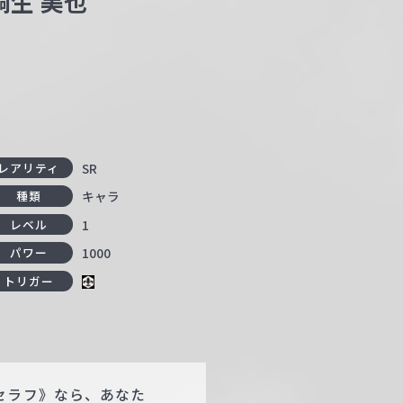
桐生 美也
SR
レアリティ
キャラ
種類
1
レベル
1000
パワー
トリガー
セラフ》なら、あなた