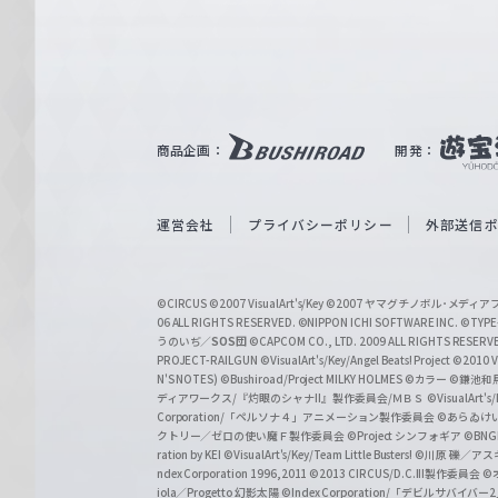
e
ヴ
ァ
ル
ツ
｜
商品企画：
開発：
W
e
i
運営会社
プライバシーポリシー
外部送信
ß
S
©CIRCUS
©2007 VisualArt's/Key
©2007 ヤマグチノボル･メデ
c
06 ALL RIGHTS RESERVED.
©NIPPON ICHI SOFTWARE INC. ©TYPE-
うのいぢ／
SOS団
©CAPCOM CO., LTD. 2009 ALL RIGHTS RESERV
h
PROJECT-RAILGUN
©VisualArt's/Key/Angel Beats! Project
©2010 Vi
w
N'S NOTES)
©Bushiroad/Project MILKY HOLMES
©カラー
©鎌池和馬
ディアワークス/『灼眼のシャナII』製作委員会/ＭＢＳ
©VisualArt's
a
Corporation/「ペルソナ４」アニメーション製作委員会
©あらゐけ
クトリー／ゼロの使い魔Ｆ製作委員会
©Project シンフォギア
©BNG
r
ration by KEI
©VisualArt's/Key/Team Little Busters!
©川原 礫／アスキ
z
ndex Corporation 1996,2011
©2013 CIRCUS/D.C.III製作委員会
©
iola／Progetto 幻影太陽
©Index Corporation/「デビルサバ