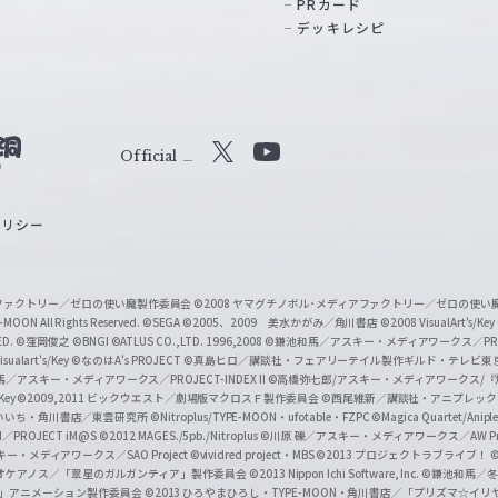
PRカード
デッキレシピ
Official
X
Y
o
ポリシー
u
T
u
ィアファクトリー／ゼロの使い魔製作委員会
©2008 ヤマグチノボル･メディアファクトリー／ゼロの使
b
MOON All Rights Reserved.
©SEGA
©2005、2009 美水かがみ／角川書店
©2008 VisualArt's/Key
ED.
©窪岡俊之
©BNGI
©ATLUS CO.,LTD. 1996,2008
©鎌池和馬／アスキー・メディアワークス／PROJE
e
sualart's/Key
©なのはA's PROJECT
©真島ヒロ／講談社・フェアリーテイル製作ギルド・テレビ東
／アスキー・メディアワークス／PROJECT-INDEX II
©高橋弥七郎/アスキー・メディアワークス/
O
/Key
©2009,2011 ビックウエスト／劇場版マクロスＦ製作委員会
©西尾維新／講談社・アニプレッ
f
いいち・角川書店／東雲研究所
©Nitroplus/TYPE-MOON・ufotable・FZPC
©Magica Quartet/Anip
I／PROJECT iM@S
©2012 MAGES./5pb./Nitroplus
©川原 礫／アスキー・メディアワークス／AW Pro
f
ー・メディアワークス／SAO Project
©vividred project・MBS ©2013 プロジェクトラブライブ！
©
i
オケアノス／「翠星のガルガンティア」製作委員会
©2013 Nippon Ichi Software, Inc.
©鎌池和馬／冬川
イバー2」アニメーション製作委員会
©2013 ひろやまひろし・TYPE-MOON・角川書店／「プリズマ☆イ