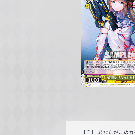
c
h
w
a
r
z
【自】 あなたがこの