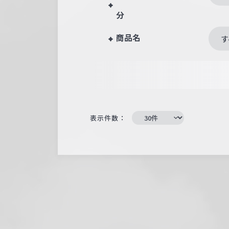
分
商品名
す
表示件数：