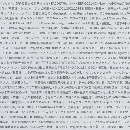
c
ずき／キルラキル製作委員会
©橙乃ままれ・KADOKAWA／NHK・NEP
©2014 DMM.com/KADOKAWA GAMES
井儀人/双葉社・シンエイ・テレビ朝日・ADK 2001,2002,2014
©貴家悠・橘賢一／集英社・Project T
i
リズマ☆イリヤ ツヴァイ！」製作委員会
©CyberAgent, Inc. All Rights Reserved.
©CyberAgent, I
a
©2014 川原 礫／ＫＡＤＯＫＡＷＡ アスキー・メディアワークス刊／SAOⅡ Project
©Magica Quart
CINDERELLA ©PROJECT DD3
©VisualArt's/Key/Charlotte Project
©諫山創・講談社／「進撃の巨
l
DOKAWA All Rights Reserved.
© 2014, 2015 SQUARE ENIX CO., LTD. All Rights Reserved.
©TYPE
会
©2016 DMM.com POWERCHORD STUDIO / C2 / KADOKAWA All Rights Reserved.
©赤塚不二夫／
C
DOKAWA アスキー・メディアワークス刊／AWIB Project
©2016 プロジェクトラブライブ！サンシャイ
h
田麿里／キズナイーバー製作委員会
©長月達平・株式会社KADOKAWA刊／Re:ゼロから始める異世界生
／SAO MOVIE Project
©ViVid Strike PROJECT ©2016 暁なつめ・三嶋くろね／Ｋ
a
・TYPE-MOON／KADOKAWA／「プリズマ☆イリヤ ドライ!!」製作委員会
©Project Luck & Logic
©P
NOHA Reflection PROJECT
©2017 暁なつめ・三嶋くろね／ＫＡＤＯＫＡＷＡ／このすば２製作委
n
冴えない製作委員会
©東出祐一郎・TYPE-MOON / FAPC
©2017 プロジェクトラブライブ！サンシャイン!
n
クス／GGO Project illust.黒星紅白
TM ©TOHO CO., LTD.
©2014 榎宮祐・株式会社Ｋ
タダヒロ／集英社・ゆらぎ荘の幽奈さん製作委員会
©丸山くがね・ＫＡＤＯＫＡＷＡ刊／オーバーロ
e
©暁なつめ・三嶋くろね
©岩井恭平・るろお
©上栖綴人・Nitroplus
©春日部タケル・ユキヲ
©枯野瑛
グチノボル
©島田フミカネ・南房秀久・飯沼俊規
©しめさば・ぶーた
©竜ノ湖太郎・天之有
©竜ノ湖
l
LUCKY LAND COMMUNICATIONS/集英社・ジョジョの奇妙な冒険GW製作委員会
©葵せきな・狗神煌
みやま零 ©春日みかげ・みやま零・深井涼介
©賀東招二・四季童子
©賀東招二・なかじまゆか
©神坂
築地俊彦・駒都え～じ
©柳実冬貴・切符
©羊太郎・三嶋くろね
©諸星悠・甘味みきひろ
©NANOHA De
t
©2018 鴨志田 一／ＫＡＤＯＫＡＷＡ アスキー・メディアワークス／青ブタ Project イラスト／
Television, Inc.
©DMM / C2 / KADOKAWA
©2017 丸戸史明・深崎暮人・KADOKAWA ファン
INTERNATIONAL・acus/アサルトリリィプロジェクト
©TYPE-MOON / FGO6 ANIME PROJECT
©TYPE
社／「五等分の花嫁」製作委員会 ®KODANSHA
©2001-2020 CIRCUS
©VISUAL ARTS/Key
© Cygame
／集英社・かぐや様は告らせたい製作委員会
©2020 プロジェクトラブライブ！虹ヶ咲学園スクール
asm製作委員会
©VISUAL ARTS/Key/「神様になった日」Project
©2020 東出祐一郎・橘公司・NOCO