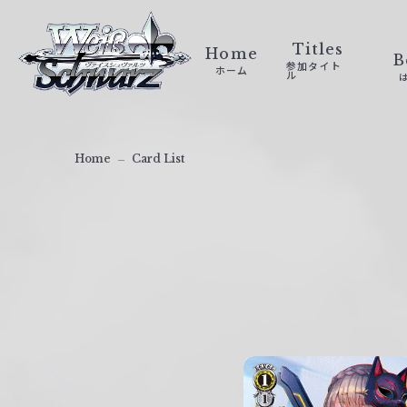
ヴ
ァ
Titles
Home
B
参加タイト
ホーム
イ
ル
ス
シ
ュ
Home
Card List
ヴ
ァ
ル
ツ
｜
W
e
i
ß
S