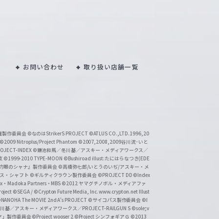
お問い合わせ
取り扱い店舗一覧
い魔製作委員会
©なのはStrikerS PROJECT
©ATLUS CO.,LTD.1996,20
©2009 Nitroplus/Project Phantom
©2007,2008,2009谷川流･いと
CT-INDEX
©鎌池和馬／冬川基／アスキー・メディアワークス／
京
©1999-2010 TYPE-MOON
©Bushiroad illust:たにはらなつき(EDE
『灼眼のシャナ』製作委員会
©高橋弥七郎/いとうのいぢ/アスキー・メ
クス・シャフト
©ギルティクラウン製作委員会
©PROJECT DD ©Index
lex・Madoka Partners・MBS
©2012 ヤマグチノボル・メディアファ
ject
©SEGA / ©Crypton Future Media, Inc. www.crypton.net Illust
NANOHA The MOVIE 2nd A's PROJECT
©サイコパス製作委員会
©I
基／アスキー・メディアワークス／PROJECT-RAILGUN S
©sole;v
リヤ」製作委員会
©Project wooser 2
©Project シンフォギアＧ
©2013